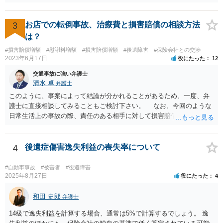
は譲歩させられることが多いように思います。 LAC基準の弁護士さん
ならほとんど充足できるか多くが返ってくるイメージなので頼むのも
いいかなと思うのですが。 →LAC基準でもそうかもしれませんし、交
3
お店での転倒事故、治療費と損害賠償の相談方法
通事故事案ではより定額の費用としている法律事務所も多いように思
は？
います。費用面も含めて、弁護士さんを検討してみるとよいかもしれ
#損害賠償増額
#慰謝料増額
#損害賠償増額
#後遺障害
#保険会社との交渉
ませんね。 かなり具体的な話も多くなっているので、法律事務所に問
2023年6月17日
役にたった
12
い合わせてみるとよいと思います。
交通事故に強い弁護士
清水 卓
弁護士
このように、事案によって結論が分かれることがあるため、一度、弁
護士に直接相談してみることもご検討下さい。 なお、今回のような
日常生活上の事故の際、責任のある相手に対して損害賠償請求する際
の弁護士費用がご加入の保険から出る特約が付いている場合がありま
す（ご自宅の火災保険や自動車の任意保険等を確認してみて下さい。
加入したつもりがなくても、確認してみたら付いていたということが
4
後遺症傷害逸失利益の喪失率について
ありますので）。
#自動車事故
#被害者
#後遺障害
2025年8月27日
役にたった
4
和田 史郎
弁護士
14級で逸失利益を計算する場合、通常は5%で計算するでしょう。 逸