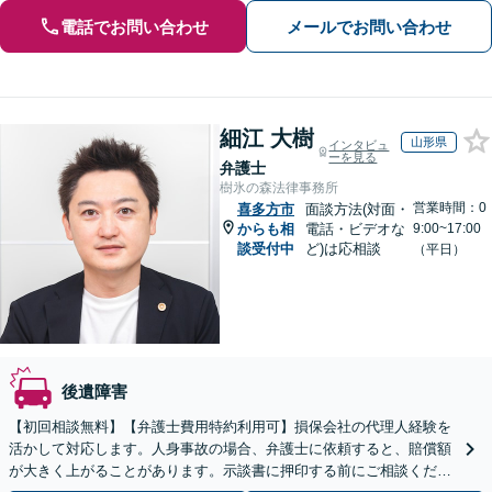
電話でお問い合わせ
メールでお問い合わせ
細江 大樹
山形県
インタビュ
ーを見る
弁護士
樹氷の森法律事務所
営業時間：0
喜多方市
面談方法(対面・
からも相
電話・ビデオな
9:00~17:00
談受付中
ど)は応相談
（平日）
後遺障害
【初回相談無料】【弁護士費用特約利用可】損保会社の代理人経験を
活かして対応します。人身事故の場合、弁護士に依頼すると、賠償額
が大きく上がることがあります。示談書に押印する前にご相談くださ