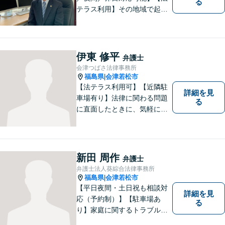
る
テラス利用】その地域で起こ
るトラブルに対応する弁護士
として邁進中。「地元に貢献
したい」という気持ちが私の
原動力です。トラブルがより
伊東 修平
弁護士
複雑化してしまう前に、ぜひ
会津つばさ法律事務所
お気軽にご連絡ください。
福島県
会津若松市
|
【法テラス利用可】【近隣駐
詳細を見
車場有り】法律に関わる問題
る
に直面したときに、気軽に相
談ができるようリラックスし
た環境づくりに努めてまいり
ます。日々の生活の中で気に
なるようなことがありました
新田 周作
弁護士
ら、お気軽にご相談くださ
弁護士法人葵綜合法律事務所
い。
福島県
会津若松市
|
【平日夜間・土日祝も相談対
詳細を見
応（予約制）】【駐車場あ
る
り】家庭に関するトラブルか
ら企業のトラブルまで、まず