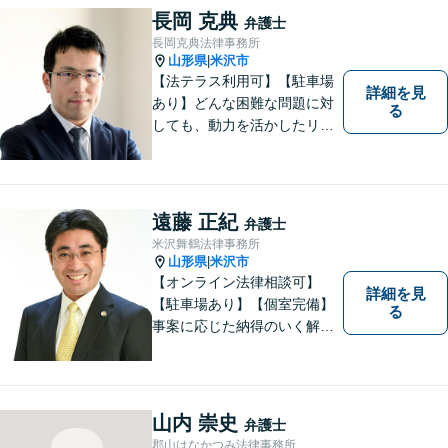
長岡 克典
弁護士
長岡克典法律事務所
山形県
米沢市
|
【法テラス利用可】【駐車場
詳細を見
あり】どんな困難な問題に対
る
しても、動力を活かしたリー
ガルサービスをご提供させて
いただきます。ご依頼いただ
いた案件は1日でも早く解決す
るよう努力することで早期解
遠藤 正紀
弁護士
決を目指します。 お気軽にご
米沢舞鶴法律事務所
相談ください。
山形県
米沢市
|
【オンライン法律相談可】
詳細を見
【駐車場あり】【個室完備】
る
事案に応じた納得のいく解決
をサポートします！
山内 崇史
弁護士
郡山はなかつみ法律事務所