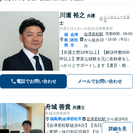
川瀬 裕之
弁護
インタビューを見
る
士
弁護士法人れいわ総合法律事務所
会津若松駅
営業時間：09:00
福
会津
~18:00（平日）
島
若松
から徒歩10
|
県
市
分
【弁護士歴10年以上】【解決件数500
件以上】豊富な経験を元に依頼者をし
っかりとサポートします【遺言・相
続】遺言書作成など、揉めない相続を
目指します【離婚・男女問題】離婚は
電話でお問い合わせ
メールでお問い合わせ
人それぞれ置かれた状況が異なるた
め、その人にあった解決策を探ります
舟城 善貴
弁護士
舟城法律事務所
福島県
会津若松市
会津若松駅
から徒歩6分
|
【会津若松駅徒歩6分】【当日
詳細を見
／夜間／休日対応可能】【法