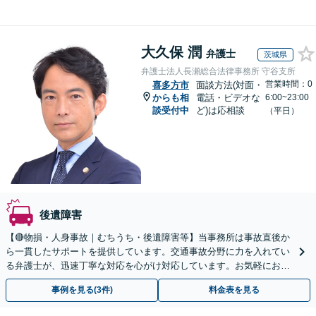
大久保 潤
弁護士
茨城県
弁護士法人長瀬総合法律事務所 守谷支所
営業時間：0
喜多方市
面談方法(対面・
からも相
電話・ビデオな
6:00~23:00
談受付中
ど)は応相談
（平日）
後遺障害
【🔴物損・人身事故｜むちうち・後遺障害等】当事務所は事故直後か
ら一貫したサポートを提供しています。交通事故分野に力を入れてい
る弁護士が、迅速丁寧な対応を心がけ対応しています。お気軽にお問
い合わせください。◤完全予約制・初回法律相談無料◢
事例を見る(3件)
料金表を見る