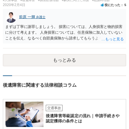
2020年2月4日
役にたった
5
前原 一輝
弁護士
まずは丁寧に謝罪しましょう。 損害については、人身損害と物的損害
に分けて考えます。 人身損害については、任意保険に加入していない
ことを伝え、なるべく自賠責保険から請求してもらうようお願いして
ください。 また、治療については、健康保険を使ってもらうようにお
願いしてください。 物的損害については、請求の根拠を精査する必要
があり、写真や見積書を送ってもらい、請求金額が正当化をちゃんと
もっとみる
チェックする必要があります。 相談者様の資力がどれだけあるのかは
分かりませんが、資力に応じた対応をして行くほかありません。 訴訟
にならないようにするには、被害者の納得するような金額を提示する
しかありません。ご相談者様の誠意が伝わっているかや、 被害者のキ
ャラクターの問題もあるので、どうすればよいのかという正解はあり
後遺障害に関連する法律相談コラム
ません。どのように対応しても、訴訟に持っていく人もいます。 一人
で交渉をすることは相当大変だと思うので、弁護士に面談のうえ、場
合によっては交渉を任せた方がいいかもしれません。
交通事故
後遺障害等級認定の流れ｜申請手続きや
認定獲得の条件とは