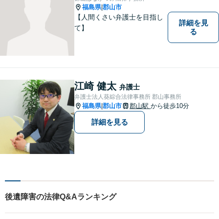
福島県
郡山市
|
【人間くさい弁護士を目指し
詳細を見
て】
る
江崎 健太
弁護士
弁護士法人葵綜合法律事務所 郡山事務所
福島県
郡山市
郡山駅
から徒歩10分
|
詳細を見る
後遺障害の法律Q&Aランキング