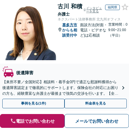
古川 和積
福岡県
インタビュ
ーを見る
弁護士
ネクスパート法律事務所 北九州オフィス
営業時間：0
喜多方市
面談方法(対面・
からも相
電話・ビデオな
9:00~21:00
談受付中
ど)は応相談
（平日）
後遺障害
【来所不要／全国対応】相談料・着手金0円で適正な慰謝料獲得から
後遺障害認定まで徹底的にサポートします。保険会社の対応にお困り
の方も、経験豊富な弁護士が最後まで強気の交渉を行います。【全国
13拠点】お気軽にご相談ください。
事例を見る(1件)
料金表を見る
電話でお問い合わせ
メールでお問い合わせ