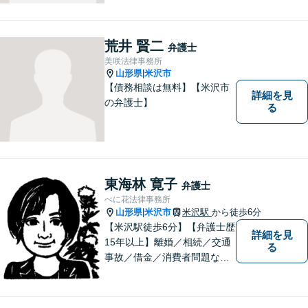
は一度ご相談ください。
荒井 賢二
弁護士
美咲法律事務所
山形県
米沢市
|
【債務相談は無料】【米沢市
詳細を見
の弁護士】
る
東海林 寛子
弁護士
べに花法律事務所
山形県
米沢市
米沢駅
から徒歩6分
|
【米沢駅徒歩6分】【弁護士歴
詳細を見
15年以上】離婚／相続／交通
る
事故／借金／消費者問題な
ど、さまざまな問題に対応可
能です！まずはお気軽にご相
談ください。