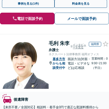
い。【全国オンライン対応】【無料駐車場あり】
事例を見る(1件)
料金表を見る
電話で面談予約
メールで面談予約
毛利 朱李
福岡県
インタビュ
ーを見る
弁護士
ネクスパート法律事務所 福岡オフィス
営業時間：0
喜多方市
面談方法(対面・
からも相
電話・ビデオな
9:00~21:00
談受付中
ど)は応相談
（平日）
後遺障害
【来所不要／全国対応】相談料・着手金0円で適正な慰謝料獲得から