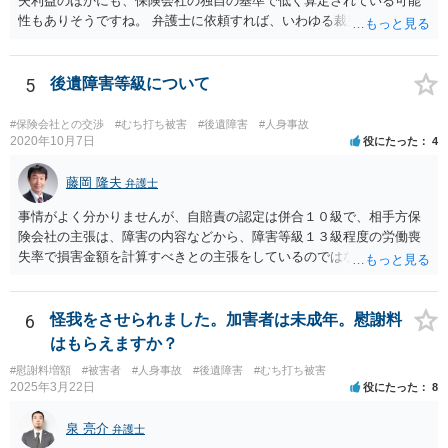
失利益のほかにも、保険会社の独自の基準で低く算定されている可能
性もありそうですね。 弁護士に依頼すれば、いわゆる裁判基準程度の
増額が期待できると思います。
5
後遺障害等級について
#保険会社との交渉
#むち打ち被害
#後遺障害
#人身事故
2020年10月7日
役にたった
4
藤岡 隆夫
弁護士
事情がよく分かりませんが、自賠責の認定は併合１０級で、相手方保
険会社の主張は、障害の内容などから、障害等級１３級程度の労働喪
失率で損害金額を計算すべきとの主張をしているのではないでしょう
か。 こちらの弁護士の責任ではなく、相手保険会社の姿勢が原因です
ので、弁護士を交代しても状況は変わらないでしょう。今の弁護士と
十分に打ち合わせをすることが重要だと思います。
6
怪我をさせられました。加害者は未成年。慰謝料
はもらえますか？
#慰謝料増額
#被害者
#人身事故
#後遺障害
#むち打ち被害
2025年3月22日
役にたった
8
泉 亮介
弁護士