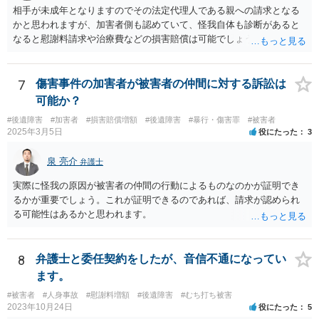
相手が未成年となりますのでその法定代理人である親への請求となる
かと思われますが、加害者側も認めていて、怪我自体も診断があると
なると慰謝料請求や治療費などの損害賠償は可能でしょう。 整骨院へ
の通院は医師からの指示がない場合は治療に必要な通院と評価されな
い場合が多いです。 また、保険会社から提案される金額は低めに出さ
れることも多いため、その交渉のために弁護士を入れるということも
7
傷害事件の加害者が被害者の仲間に対する訴訟は
考えられるかと思われます。
可能か？
#後遺障害
#加害者
#損害賠償増額
#後遺障害
#暴行・傷害罪
#被害者
2025年3月5日
役にたった
3
泉 亮介
弁護士
実際に怪我の原因が被害者の仲間の行動によるものなのかが証明でき
るかが重要でしょう。これが証明できるのであれば、請求が認められ
る可能性はあるかと思われます。
8
弁護士と委任契約をしたが、音信不通になってい
ます。
#被害者
#人身事故
#慰謝料増額
#後遺障害
#むち打ち被害
2023年10月24日
役にたった
5