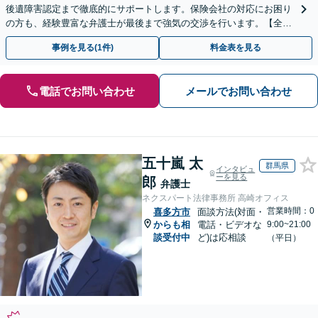
後遺障害認定まで徹底的にサポートします。保険会社の対応にお困り
の方も、経験豊富な弁護士が最後まで強気の交渉を行います。【全国
13拠点】お気軽にご相談ください。
事例を見る(1件)
料金表を見る
電話でお問い合わせ
メールでお問い合わせ
五十嵐 太
群馬県
インタビュ
ーを見る
郎
弁護士
ネクスパート法律事務所 高崎オフィス
営業時間：0
喜多方市
面談方法(対面・
からも相
電話・ビデオな
9:00~21:00
談受付中
ど)は応相談
（平日）