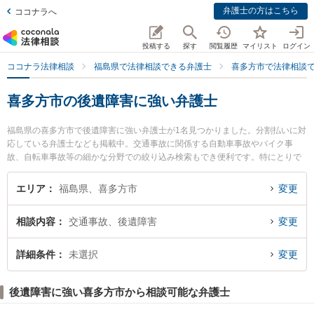
弁護士の方はこちら
ココナラへ
投稿する
探す
閲覧履歴
マイリスト
ログイン
ココナラ法律相談
福島県で法律相談できる弁護士
喜多方市で法律相談
喜多方市の後遺障害に強い弁護士
福島県の喜多方市で後遺障害に強い弁護士が1名見つかりました。分割払いに対
応している弁護士なども掲載中。交通事故に関係する自動車事故やバイク事
故、自転車事故等の細かな分野での絞り込み検索もでき便利です。特にとりで
法律事務所の櫛田 崇弁護士のプロフィール情報や弁護士費用、強みなどが注目
されています。『喜多方市で土日や夜間に発生した後遺障害のトラブルを今す
エリア
福島県、喜多方市
変更
ぐに弁護士に相談したい』『後遺障害のトラブル解決の実績豊富な近くの弁護
士を検索したい』『初回相談無料で後遺障害を法律相談できる喜多方市内の弁
相談内容
交通事故、後遺障害
変更
護士に相談予約したい』などでお困りの相談者さんにおすすめです。
詳細条件
未選択
変更
後遺障害に強い喜多方市から相談可能な弁護士