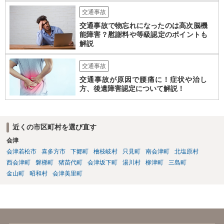
交通事故
交通事故で物忘れになったのは高次脳機
能障害？慰謝料や等級認定のポイントも
解説
交通事故
交通事故が原因で腰痛に！症状や治し
方、後遺障害認定について解説！
近くの市区町村を選び直す
会津
会津若松市
喜多方市
下郷町
檜枝岐村
只見町
南会津町
北塩原村
西会津町
磐梯町
猪苗代町
会津坂下町
湯川村
柳津町
三島町
金山町
昭和村
会津美里町