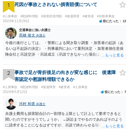
1
死因が事故とされない損害賠償について
#人身事故
#慰謝料増額
#損害賠償増額
#後遺障害
#被害者
#自動車事故
2023年11月28日
役にたった
12
交通事故に強い弁護士
髙橋 俊太
弁護士
今後の進行としては、 ・警察による聞き取り調査 ・加害者の起訴（あ
るいは不起訴の決定） ・刑事裁判において量刑決定 ・加害者側任意保
険会社と示談交渉 ・示談成立（示談できなかった場合は裁判） となり
ます。なお、警察では、お母様の生前のご様子やご遺族の被害感情、
加害者に対する処罰感情など尋ねられるはずですので、率直にお答え
になるとよいと思います。
2
事故で足が骨折後足の向きが変な感じに 後遺障
害認定や慰謝料増額できるか
#人身事故
#慰謝料増額
#後遺障害
#被害者
#人身事故
2024年5月12日
役にたった
7
河村 和貴
弁護士
弁護士費用も損害額合計の一割増を上限として計上して要求できると
聞いたのですがそうでしょうか。 →訴訟までやるのであればそのよう
に請求することになるはずですが、示談で終わらせる場合には、そこ