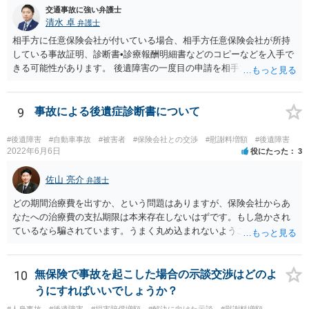
交通事故に強い弁護士
清水 卓
弁護士
相手方に任意保険会社が付いている場合、相手方任意保険会社が所持
している事故証明、診断書•診療報酬明細書などのコピーなどを入手で
きる可能性があります。 後遺障害の一度目の申請を相手方任意保険会
社を通じて行なっている場合（事前認定）、後遺障害診断書や認定結
果と認定理由書も相手方任意保険会社から入手できる可能性がありま
す。 これらが難しくても、通院していた病院のカルテを取り付けるこ
9
事故による後遺症診断書について
と等で代替が可能な場合もあります。 事故からどの程度期間が経過し
ているがが定かではありませんが、昨年４月から既に１年半年程度経
#後遺障害
#自動車事故
#被害者
#保険会社との交渉
#慰謝料増額
#後遺障害
過しており、時効なども意識しながら対応をしておきたいところで
2022年6月6日
役にたった
3
す。 待っていても事態が打開しない可能性もあるため、依頼の対応が
可能な弁護士に個別に問い合わせ、上記の方法等を参考に進め方を相
佐山 亮介
弁護士
談してみるのが望ましいかもしれません。
どの期間治療費を出すか、という問題はありますが、保険会社からあ
なたへの治療費の支払期限は本来存在しないはずです。もし急かされ
ているなら騙されています。うまく丸め込まれないようご注意下さ
い。 診療内科の費用を払ってもらえるかどうかは絶対の保証はありま
せんが、受診したならば提出すべきです。
10
無保険で事故を起こした場合の示談交渉はどのよ
うにすればいいでしょうか？
#人身事故
#後遺障害
#損害賠償増額
#解決に向けた示談
#慰謝料増額