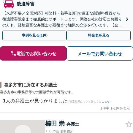
後遺障害
【来所不要／全国対応】相談料・着手金0円で適正な慰謝料獲得から
後遺障害認定まで徹底的にサポートします。保険会社の対応にお困り
の方も、経験豊富な弁護士が最後まで強気の交渉を行います。【全国
13拠点】お気軽にご相談ください。
事例を見る(1件)
料金表を見る
電話でお問い合わせ
メールでお問い合わせ
喜多方市に所在する弁護士
喜多方市の事務所等での面談予約が可能です。
1
人の弁護士が見つかりました
(検索結果について詳しくは
こちら
)
1件中 1-1件を表示
櫛田 崇
弁護士
とりで法律事務所