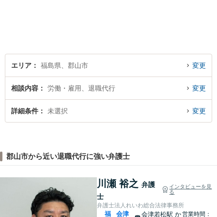
エリア
福島県、郡山市
変更
相談内容
労働・雇用、退職代行
変更
詳細条件
未選択
変更
郡山市から近い退職代行に強い弁護士
川瀬 裕之
弁護
インタビューを見
る
士
弁護士法人れいわ総合法律事務所
福
会津
会津若松駅
か
営業時間：