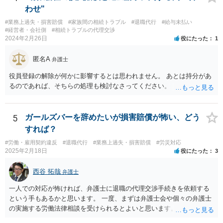
わせ"
#業務上過失・損害賠償
#家族間の相続トラブル
#退職代行
#給与未払い
#経営者・会社側
#相続トラブルの代理交渉
2024年2月26日
役にたった
1
匿名A
弁護士
役員登録の解除が何かに影響するとは思われません。 あとは持分があ
るのであれば、そちらの処理も検討なさってください。
5
ガールズバーを辞めたいが損害賠償が怖い、どう
すれば？
#労働・雇用契約違反
#退職代行
#業務上過失・損害賠償
#労災対応
2025年2月18日
役にたった
3
西谷 拓哉
弁護士
一人での対応が怖ければ、弁護士に退職の代理交渉手続きを依頼する
という手もあるかと思います。 一度、まずは弁護士会や個々の弁護士
の実施する労働法律相談を受けられるとよいと思います。