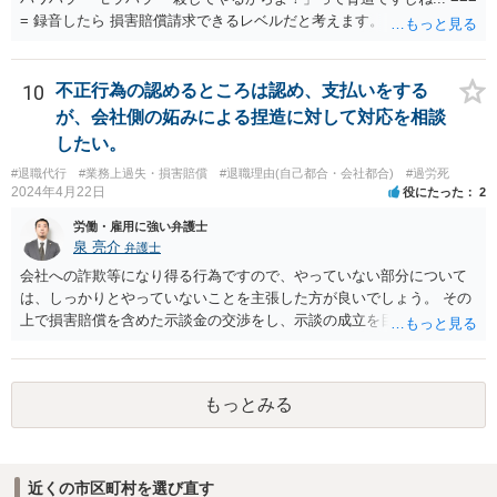
= 録音したら 損害賠償請求できるレベルだと考えます。 ━━━━━━
━━━ ▼ ご参考になればと ━━━━━━━━━ ・証拠の集め方 ・訴
え方 ・パワハラ裁判例については、 私がブログを書いています。 プ
ロフィールのリンクから飛べます。 ご参考になれば幸いです。
10
不正行為の認めるところは認め、支払いをする
が、会社側の妬みによる捏造に対して対応を相談
したい。
#退職代行
#業務上過失・損害賠償
#退職理由(自己都合・会社都合)
#過労死
2024年4月22日
役にたった
2
労働・雇用に強い弁護士
泉 亮介
弁護士
会社への詐欺等になり得る行為ですので、やっていない部分について
は、しっかりとやっていないことを主張した方が良いでしょう。 その
上で損害賠償を含めた示談金の交渉をし、示談の成立を目指す必要が
あるでしょう。
もっとみる
近くの市区町村を選び直す