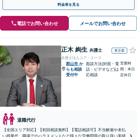
断られた方もご相談ください。あなたの権利を守ります！
料金表を見る
電話でお問い合わせ
メールでお問い合わせ
正木 絢生
弁護士
東京都
弁護士法人ユア・エース
営業時
郡山市
か
面談方法(対面・電
らも相談
話・ビデオなど)は
間：本日
受付中
応相談
定休日
退職代行
【全国エリア対応】【初回相談無料】【電話相談可】不当解雇や未払
い残業代、職場でのハラスメントなど様々な労働問題の取り扱い実績