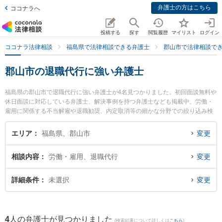
弁護士の方はこちら
ココナラへ
投稿する
探す
閲覧履歴
マイリスト
ログイン
ココナラ法律相談
福島県で法律相談できる弁護士
郡山市で法律相談で
郡山市の退職代行に強い弁護士
福島県の郡山市で退職代行に強い弁護士が4名見つかりました。初回面談無料や
休日面談に対応している弁護士、解決事例を持つ弁護士なども掲載中。労働・
雇用に関係する不当解雇や退職勧奨、内定取消等の細かな分野での絞り込み検
索もでき便利です。特にベリーベスト法律事務所 郡山オフィスの中村 冬人弁護
士や令法律事務所の吉田 尚志弁護士、令法律事務所の平間 裕子弁護士のプロフ
エリア
福島県、郡山市
変更
ィール情報や弁護士費用、強みなどが注目されています。『郡山市で土日や夜
間に発生した退職代行のトラブルを今すぐに弁護士に相談したい』『退職代行
相談内容
労働・雇用、退職代行
変更
のトラブル解決の実績豊富な近くの弁護士を検索したい』『初回相談無料で退
職代行を法律相談できる郡山市内の弁護士に相談予約したい』などでお困りの
相談者さんにおすすめです。
詳細条件
未選択
変更
4
人の弁護士が見つかりました
(検索結果について詳しくは
こちら
)