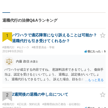
退職代行の法律Q&Aランキング
1
パワハラで適応障害になり訴えることは可能か？
退職代行も引き受けてくれるか？
#退職代行
#セクハラ
#教育委員会・学校
2019年9月26日
役にたった
5
内藤 政信
弁護士
パワハラが成立する内容ですね。 慰謝料請求できるでしょう。 傷病手
当は、認定を受けるといいでしょう。 退職は、認定後がいいでしょ
う。 退職代行もできるでしょう。 訴えた場合、顔を合わすことは、あ
るかもしれません。 そのときは、弁護士も一緒ですから、いまより恐
れは 減じて来るでしょう。
2
2週間後の退職の申し出について
#退職代行
#正社員・契約社員
#退職理由(自己都合・会社都合)