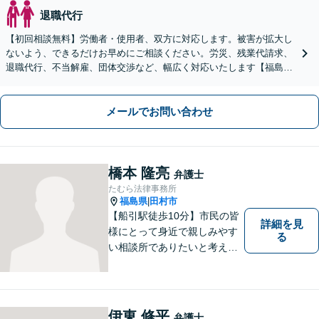
退職代行
【初回相談無料】労働者・使用者、双方に対応します。被害が拡大し
ないよう、できるだけお早めにご相談ください。労災、残業代請求、
退職代行、不当解雇、団体交渉など、幅広く対応いたします【福島市
出身】【LINE相談可】【弁護士歴14年】
メールでお問い合わせ
橋本 隆亮
弁護士
たむら法律事務所
福島県
田村市
|
【船引駅徒歩10分】市民の皆
詳細を見
様にとって身近で親しみやす
る
い相談所でありたいと考えて
います。個人・法人のお客様
を問わず、お一人で悩まず
に、まずはお気軽にご相談く
ださい。 https://tamura-law.bi
伊東 修平
弁護士