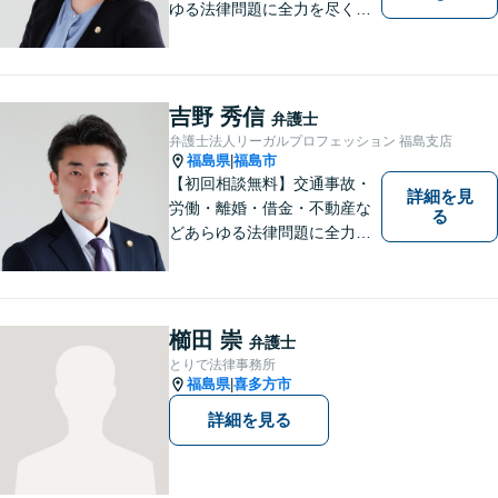
ゆる法律問題に全力を尽くし
ます。ご相談は早ければ早い
ほど有利な解決へと近づきま
す。「弁護士は敷居が高い」
と思わず、お困りの方は是非
吉野 秀信
弁護士
ご相談ください。
弁護士法人リーガルプロフェッション 福島支店
福島県
福島市
|
【初回相談無料】交通事故・
詳細を見
労働・離婚・借金・不動産な
る
どあらゆる法律問題に全力を
尽くします。ご相談者様に寄
り添い、最善の解決策へと導
くことを最も重視ししていま
す。お困りの方はまずはご相
櫛田 崇
弁護士
談ください。
とりで法律事務所
福島県
喜多方市
|
詳細を見る