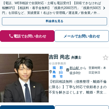
【電話、WEB相談で全国対応・土曜も電話受付】【回収できなければ
報酬0円】【相談料・着手金無料】「残業代2000万円」「残業代500万
円」を回収など、実績豊富！名ばかり管理職／運送業／飲食業／外資
系など妥協せずに交渉！他で断られた方も対応。
料金表を見る
電話でお問い合わせ
メールでお問い合わせ
吉田 尚志
弁護士
令法律事務所
福
郡
郡山駅
から
営業時間：本
島
山
|
日定休日
徒歩9分
県
市
【初回相談無料（債務整理・離婚不倫
に限る）】丁寧な対応で依頼者さまの
不安を解きほぐします。離婚・男女問
題／相続・遺言／借金・債務整理など
幅広く取り扱っています。ひとりで抱
え込まずお気軽にご相談ください。