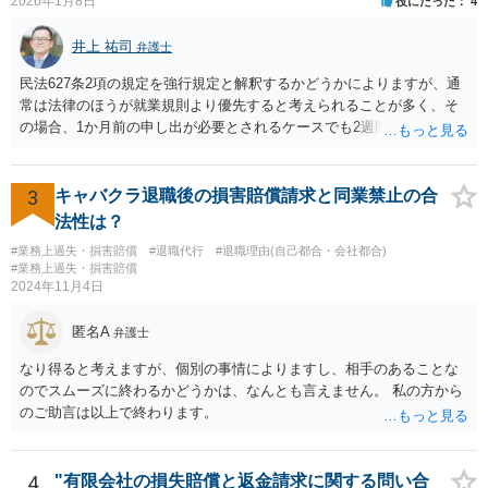
2026年1月8日
役にたった
4
井上 祐司
弁護士
民法627条2項の規定を強行規定と解釈するかどうかによりますが、通
常は法律のほうが就業規則より優先すると考えられることが多く、そ
の場合、1か月前の申し出が必要とされるケースでも2週間前の退職予
告で退職の効果が生じると考えられます。 もっとも、退職1か月前の
申し出は世間のあらゆる業種で広く採用されたルールであり、それ自
体が不合理と判断されるようなものではないため、就業規則・退職金
3
キャバクラ退職後の損害賠償請求と同業禁止の合
規程において「正当な理由なく会社の承認を得ずに退職した場合や引
法性は？
継ぎを行わずに退職した場合に退職金を減額ないし不支給とする」旨
#業務上過失・損害賠償
#退職代行
#退職理由(自己都合・会社都合)
の条項が設けられている場合、その制約を受けることは考えられま
#業務上過失・損害賠償
す。
2024年11月4日
匿名A
弁護士
なり得ると考えますが、個別の事情によりますし、相手のあることな
のでスムーズに終わるかどうかは、なんとも言えません。 私の方から
のご助言は以上で終わります。
4
"有限会社の損失賠償と返金請求に関する問い合