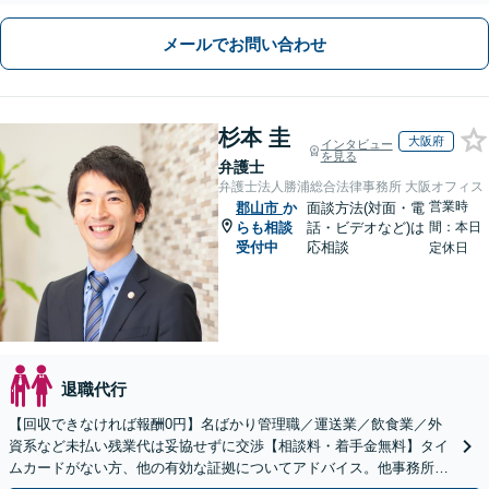
メールでお問い合わせ
杉本 圭
大阪府
インタビュー
を見る
弁護士
弁護士法人勝浦総合法律事務所 大阪オフィス
営業時
郡山市
か
面談方法(対面・電
らも相談
話・ビデオなど)は
間：本日
受付中
応相談
定休日
退職代行
【回収できなければ報酬0円】名ばかり管理職／運送業／飲食業／外
資系など未払い残業代は妥協せずに交渉【相談料・着手金無料】タイ
ムカードがない方、他の有効な証拠についてアドバイス。他事務所で