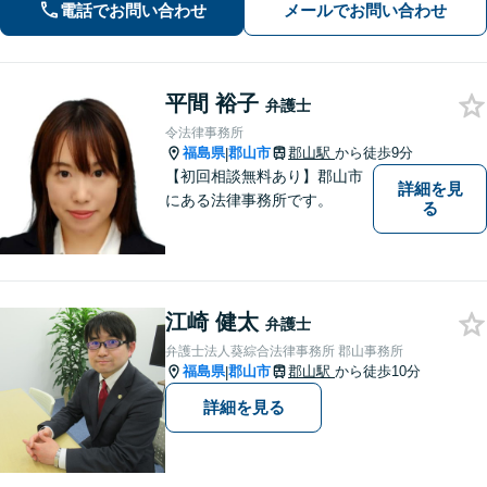
電話でお問い合わせ
メールでお問い合わせ
【分割払い可能】
平間 裕子
弁護士
令法律事務所
福島県
郡山市
郡山駅
から徒歩9分
|
【初回相談無料あり】郡山市
詳細を見
にある法律事務所です。
る
江崎 健太
弁護士
弁護士法人葵綜合法律事務所 郡山事務所
福島県
郡山市
郡山駅
から徒歩10分
|
詳細を見る