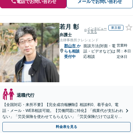
電話でお問い合わせ
メールでお問い合わせ
若月 彰
東京都
インタビュー
を見る
弁護士
法律事務所クレシェンド
営業時
郡山市
か
面談方法(対面・電
らも相談
話・ビデオなど)は
間：本日
受付中
応相談
定休日
退職代行
【全国対応・来所不要】【完全成功報酬制】相談料0、着手金0。電
話・メール・WEB相談可能。【労働問題に特化】「残業代が支払われ
ない」「労災保険を使わせてもらえない」「労災保険だけでは足りな
い。損害賠償請求したい」など労働問題はお任せを。
料金表を見る