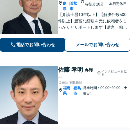
島
若松
|
本日定休日
ら徒歩10分
県
市
【弁護士歴10年以上】【解決件数500
件以上】豊富な経験を元に依頼者をし
っかりとサポートします【遺言・相
続】遺言書作成など、揉めない相続を
目指します【離婚・男女問題】離婚は
電話でお問い合わせ
メールでお問い合わせ
人それぞれ置かれた状況が異なるた
め、その人にあった解決策を探ります
佐藤 孝明
弁護
インタビューを見
る
士
福光法律事務所
福島
福島
営業時間：09:00~20:00（土
|
県
市
曜日）