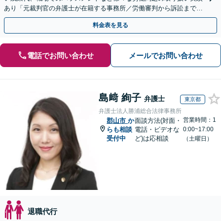
あり「元裁判官の弁護士が在籍する事務所／労働審判から訴訟まで、
裁判官経験を活かした最適な戦略を立案」
料金表を見る
電話でお問い合わせ
メールでお問い合わせ
島﨑 絢子
弁護士
東京都
弁護士法人勝浦総合法律事務所
営業時間：1
郡山市
か
面談方法(対面・
らも相談
電話・ビデオな
0:00~17:00
受付中
ど)は応相談
（土曜日）
退職代行