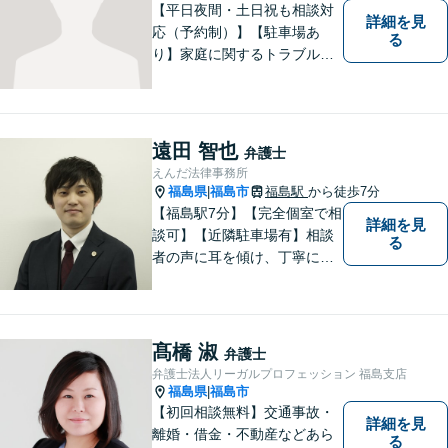
【平日夜間・土日祝も相談対
詳細を見
応（予約制）】【駐車場あ
る
り】家庭に関するトラブルか
ら企業のトラブルまで、まず
は一度ご相談ください。
遠田 智也
弁護士
えんだ法律事務所
福島県
福島市
福島駅
から徒歩7分
|
【福島駅7分】【完全個室で相
詳細を見
談可】【近隣駐車場有】相談
る
者の声に耳を傾け、丁寧にわ
かりやすい説明を心がけてお
ります。 相談後やトラブルが
解決した際、「相談してよか
った」と思っていただけるよ
髙橋 淑
弁護士
うに全力を尽くしていきま
弁護士法人リーガルプロフェッション 福島支店
す。
福島県
福島市
|
【初回相談無料】交通事故・
詳細を見
離婚・借金・不動産などあら
る