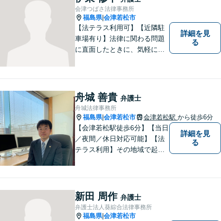
z/ （公式ホームページ）
会津つばさ法律事務所
福島県
会津若松市
|
【法テラス利用可】【近隣駐
詳細を見
車場有り】法律に関わる問題
る
に直面したときに、気軽に相
談ができるようリラックスし
た環境づくりに努めてまいり
ます。日々の生活の中で気に
なるようなことがありました
舟城 善貴
弁護士
ら、お気軽にご相談くださ
舟城法律事務所
い。
福島県
会津若松市
会津若松駅
から徒歩6分
|
【会津若松駅徒歩6分】【当日
詳細を見
／夜間／休日対応可能】【法
る
テラス利用】その地域で起こ
るトラブルに対応する弁護士
として邁進中。「地元に貢献
したい」という気持ちが私の
原動力です。トラブルがより
新田 周作
弁護士
複雑化してしまう前に、ぜひ
弁護士法人葵綜合法律事務所
お気軽にご連絡ください。
福島県
会津若松市
|