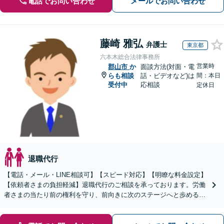
電話でお問い合わせ
メールでお問い合わせ
藤崎 雅弘
弁護士
東京都
六本木総合法律事務所
営業時
郡山市
か
面談方法(対面・電
らも相談
話・ビデオなど)は
間：本日
受付中
応相談
定休日
退職代行
【電話・メール・LINE相談可】【スピード対応】【明瞭な料金設定】
【依頼者さまの負担軽減】退職代行のご相談を承っております。労働
者さまの当たり前の権利を守り、前向きに次のステージへと歩めるよ
う全力でサポートいたします。