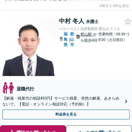
4件中 1-4件を表示
中村 冬人
弁護士
ベリーベスト法律事務所 郡山オフィス
福
郡
郡山駅
か
営業時間：09:30~1
島
山
|
8:00（土日祝日）
ら徒歩4分
県
市
退職代行
【解雇・残業代の相談料0円】サービス残業、突然の解雇、あきらめ
ないで。【電話・オンライン相談対応（予約制）】
料金表を見る