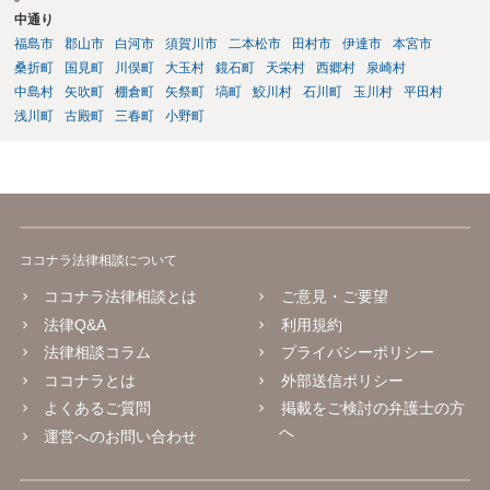
中通り
福島市
郡山市
白河市
須賀川市
二本松市
田村市
伊達市
本宮市
桑折町
国見町
川俣町
大玉村
鏡石町
天栄村
西郷村
泉崎村
中島村
矢吹町
棚倉町
矢祭町
塙町
鮫川村
石川町
玉川村
平田村
浅川町
古殿町
三春町
小野町
ココナラ法律相談について
ココナラ法律相談とは
ご意見・ご要望
法律Q&A
利用規約
法律相談コラム
プライバシーポリシー
ココナラとは
外部送信ポリシー
よくあるご質問
掲載をご検討の弁護士の方
へ
運営へのお問い合わせ