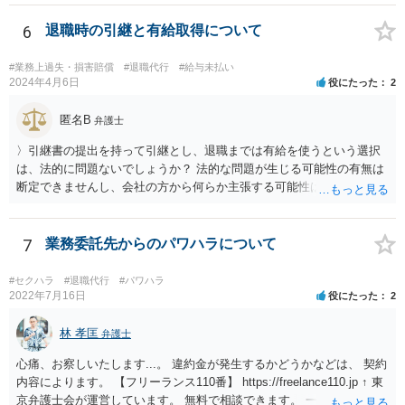
6
退職時の引継と有給取得について
#業務上過失・損害賠償
#退職代行
#給与未払い
2024年4月6日
役にたった
2
匿名B
弁護士
〉引継書の提出を持って引継とし、退職までは有給を使うという選択
は、法的に問題ないでしょうか？ 法的な問題が生じる可能性の有無は
断定できませんし、会社の方から何らか主張する可能性はあります。
しかし、現実に損害賠償責任を負うことは、ほとんど考えられませ
ん。 それよりも、書いておられる事情がある場合は、いつ、どのよう
な方法で、退職の意思及び退職日まで全日有給休暇を使用することを
7
業務委託先からのパワハラについて
会社に伝えるかが、問題になるかもしれないです。 場合よっては退職
代行の利用などもご検討なさってください。
#セクハラ
#退職代行
#パワハラ
2022年7月16日
役にたった
2
林 孝匡
弁護士
心痛、お察しいたします...。 違約金が発生するかどうかなどは、 契約
内容によります。 【フリーランス110番】 https://freelance110.jp ↑ 東
京弁護士会が運営しています。 無料で相談できます。 一度、ご相談す