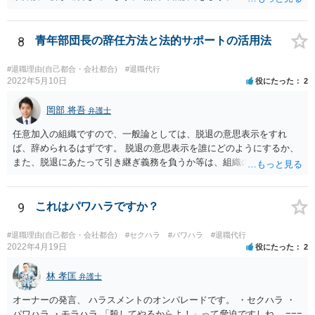
ることを検討してみてください。 かりに違約金が発生するとしても、
「パワハラしてたよね」という材料で 減額交渉も可能かもしれませ
ん。
8
青年部団長の辞任方法と法的サポートの活用法
#退職理由(自己都合・会社都合)
#退職代行
2022年5月10日
役にたった
2
岡部 将吾
弁護士
任意加入の組織ですので、一般論としては、脱退の意思表示をすれ
ば、辞められるはずです。 脱退の意思表示を誰にどのようにするか、
また、脱退にあたって引き継ぎ義務を負うか等は、組織の実態等を踏
まえて個別的に判断する必要があります。 弁護士に直接相談すれば、
もう少し具体的な対応方法についてアドバイスを受けられると思いま
す。
9
これはパワハラですか？
#退職理由(自己都合・会社都合)
#セクハラ
#パワハラ
#退職代行
2022年4月19日
役にたった
2
林 孝匡
弁護士
オーナーの発言、 ハラスメントのオンパレードです。 ・セクハラ ・
パワハラ ・モラハラ 「殺してやるからよ！」って脅迫ですしね... ===