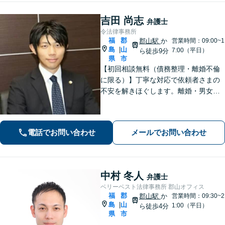
吉田 尚志
弁護士
令法律事務所
福
郡
郡山駅
か
営業時間：09:00~1
島
山
|
7:00（平日）
ら徒歩9分
県
市
【初回相談無料（債務整理・離婚不倫
に限る）】丁寧な対応で依頼者さまの
不安を解きほぐします。離婚・男女問
題／相続・遺言／借金・債務整理など
幅広く取り扱っています。ひとりで抱
え込まずお気軽にご相談ください。
電話でお問い合わせ
メールでお問い合わせ
【分割払い可能】
中村 冬人
弁護士
ベリーベスト法律事務所 郡山オフィス
福
郡
郡山駅
か
営業時間：09:30~2
島
山
|
1:00（平日）
ら徒歩4分
県
市