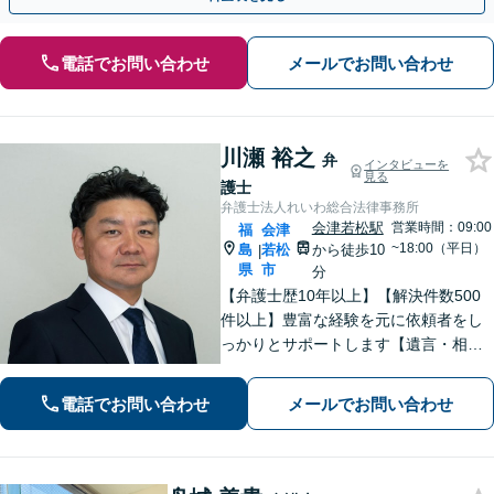
電話でお問い合わせ
メールでお問い合わせ
川瀬 裕之
弁
インタビューを
見る
護士
弁護士法人れいわ総合法律事務所
会津若松駅
営業時間：09:00
福
会津
~18:00（平日）
島
若松
から徒歩10
|
県
市
分
【弁護士歴10年以上】【解決件数500
件以上】豊富な経験を元に依頼者をし
っかりとサポートします【遺言・相
続】遺言書作成など、揉めない相続を
目指します【離婚・男女問題】離婚は
電話でお問い合わせ
メールでお問い合わせ
人それぞれ置かれた状況が異なるた
め、その人にあった解決策を探ります