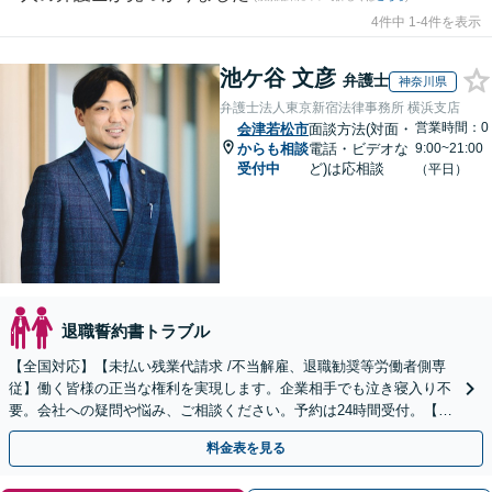
4件中 1-4件を表示
池ケ谷 文彦
弁護士
神奈川県
弁護士法人東京新宿法律事務所 横浜支店
営業時間：0
会津若松市
面談方法(対面・
からも相談
電話・ビデオな
9:00~21:00
受付中
ど)は応相談
（平日）
退職誓約書トラブル
【全国対応】【未払い残業代請求 /不当解雇、退職勧奨等労働者側専
従】働く皆様の正当な権利を実現します。企業相手でも泣き寝入り不
要。会社への疑問や悩み、ご相談ください。予約は24時間受付。【初
回面談無料】【夜間・休日対応可】
料金表を見る