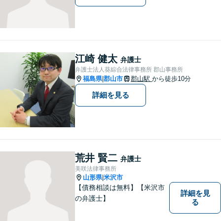
江崎 健太
弁護士
弁護士法人葵綜合法律事務所 郡山事務所
福島県
郡山市
郡山駅
から徒歩10分
|
詳細を見る
荒井 賢二
弁護士
美咲法律事務所
山形県
米沢市
|
【債務相談は無料】【米沢市
詳細を見
の弁護士】
る