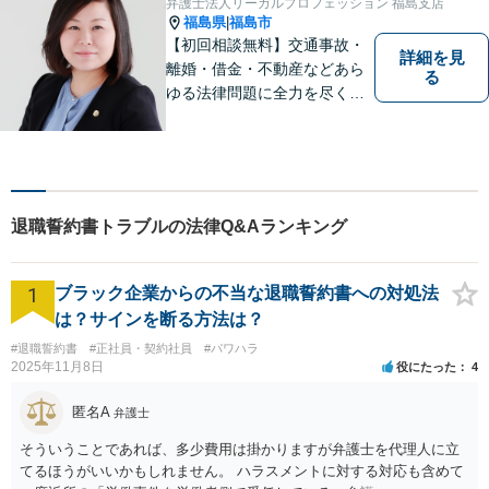
弁護士法人リーガルプロフェッション 福島支店
福島県
福島市
|
【初回相談無料】交通事故・
詳細を見
離婚・借金・不動産などあら
る
ゆる法律問題に全力を尽くし
ます。ご相談は早ければ早い
ほど有利な解決へと近づきま
す。「弁護士は敷居が高い」
と思わず、お困りの方は是非
ご相談ください。
退職誓約書トラブルの法律Q&Aランキング
1
ブラック企業からの不当な退職誓約書への対処法
は？サインを断る方法は？
#退職誓約書
#正社員・契約社員
#パワハラ
2025年11月8日
役にたった
4
匿名A
弁護士
そういうことであれば、多少費用は掛かりますが弁護士を代理人に立
てるほうがいいかもしれません。 ハラスメントに対する対応も含めて