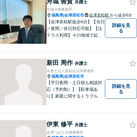
舟城 善貴
弁護士
舟城法律事務所
福島県
会津若松市
会津若松駅
から徒歩6分
|
【会津若松駅徒歩6分】【当日
詳細を見
／夜間／休日対応可能】【法
る
テラス利用】その地域で起こ
るトラブルに対応する弁護士
として邁進中。「地元に貢献
したい」という気持ちが私の
新田 周作
原動力です。トラブルがより
弁護士
複雑化してしまう前に、ぜひ
弁護士法人葵綜合法律事務所
お気軽にご連絡ください。
福島県
会津若松市
|
【平日夜間・土日祝も相談対
詳細を見
応（予約制）】【駐車場あ
る
り】家庭に関するトラブルか
ら企業のトラブルまで、まず
は一度ご相談ください。
伊東 修平
弁護士
会津つばさ法律事務所