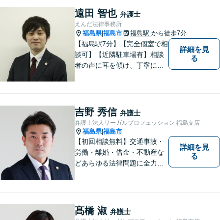
遠田 智也
弁護士
えんだ法律事務所
福島県
福島市
福島駅
から徒歩7分
|
【福島駅7分】【完全個室で相
詳細を見
談可】【近隣駐車場有】相談
る
者の声に耳を傾け、丁寧にわ
かりやすい説明を心がけてお
ります。 相談後やトラブルが
解決した際、「相談してよか
った」と思っていただけるよ
吉野 秀信
弁護士
うに全力を尽くしていきま
弁護士法人リーガルプロフェッション 福島支店
す。
福島県
福島市
|
【初回相談無料】交通事故・
詳細を見
労働・離婚・借金・不動産な
る
どあらゆる法律問題に全力を
尽くします。ご相談者様に寄
り添い、最善の解決策へと導
くことを最も重視ししていま
す。お困りの方はまずはご相
髙橋 淑
弁護士
談ください。