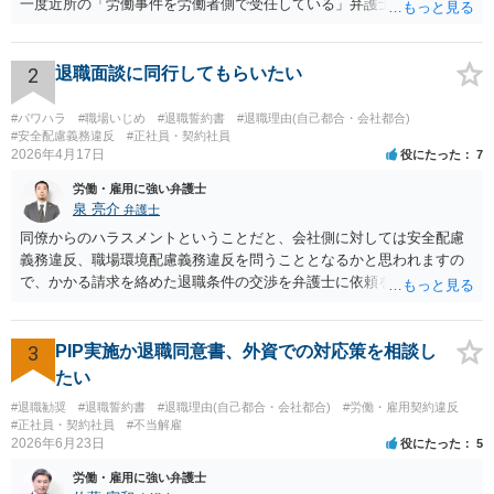
一度近所の「労働事件を労働者側で受任している」弁護士（労働弁護
士）に相談してみることをお勧めします。「日本労働弁護団」に加入
している弁護士であればなお安心です。
2
退職面談に同行してもらいたい
#パワハラ
#職場いじめ
#退職誓約書
#退職理由(自己都合・会社都合)
#安全配慮義務違反
#正社員・契約社員
2026年4月17日
役にたった
7
労働・雇用に強い弁護士
泉 亮介
弁護士
同僚からのハラスメントということだと、会社側に対しては安全配慮
義務違反、職場環境配慮義務違反を問うこととなるかと思われますの
で、かかる請求を絡めた退職条件の交渉を弁護士に依頼をされた方が
良いかと思われます。 その場合、ご自身が会社側と話をする必要はな
くなり全て弁護士が窓口となるため精神的な負担も軽くなるでしょ
う。
3
PIP実施か退職同意書、外資での対応策を相談し
たい
#退職勧奨
#退職誓約書
#退職理由(自己都合・会社都合)
#労働・雇用契約違反
#正社員・契約社員
#不当解雇
2026年6月23日
役にたった
5
労働・雇用に強い弁護士