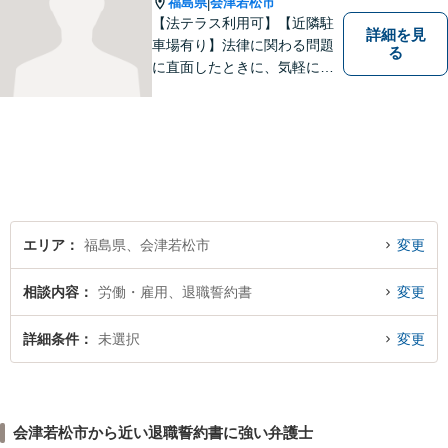
福島県
会津若松市
|
【法テラス利用可】【近隣駐
詳細を見
車場有り】法律に関わる問題
る
に直面したときに、気軽に相
談ができるようリラックスし
た環境づくりに努めてまいり
ます。日々の生活の中で気に
なるようなことがありました
ら、お気軽にご相談くださ
い。
エリア
福島県、会津若松市
変更
相談内容
労働・雇用、退職誓約書
変更
詳細条件
未選択
変更
会津若松市から近い退職誓約書に強い弁護士