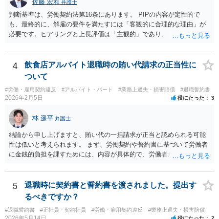
佐藤 宏和
弁護士
判断基準は、労働契約法第16条にあります。 PIPの内容が定性的で
も、最終的に、解雇の要件を満たすには「客観的に合理的な理由」が
必要です。ヒアリングと上長評価は「主観的」であり、「客観的に合
理的」とは言い難いため、解雇の要件を満たす証拠として会社側に有
利に使うのは難しいです。ですから、これを達成しなければ退職す
る、賃金減額を受け入れる、などの条件が自動的に発動されるもので
4
飲食店アルバイト退職時の賄い代請求の正当性に
ない限り、PIPの定性評価が即解雇につながる可能性は高くなく、今回
ついて
のPIP自体をさほど恐れる必要はないと思います。 外資系企業は、PIP
#労働・雇用契約違反
#アルバイト・パート
#業務上過失・損害賠償
#退職誓約書
をやれば退職させられると考えているケースが多いですが、PIPをやっ
2026年2月5日
役にたった
3
ても、やらなくても、結局は労働契約法第16条の要件を満たさない限
り解雇はできないので、PIPは説得材料に用いられるにすぎず、結局は
林 遥平
弁護士
パッケージの額と労働者の退職意思で決まるのです。IBM事件、ブル
ームバーグ事件など、有名な外資系企業での解雇事件の裁判例で、PIP
結論から申し上げますと、賄い代の一括請求が正当と認められる可能
後の解雇が無効とされた例は珍しくありません。 他方、期限までにパ
性は低いと考えられます。 まず、労働契約や誓約書に基づいて労働者
ッケージを受け入れないと内容がダウンするというのは、会社側が一
に金銭的負担を課すためには、内容が具体的で、労働者が事前に十分
般的に使うロジックです。そうしないと労働者側がいつまでも受諾を
理解・同意していることが必要です。 しかし、ご相談の内容を見る限
延期しかねないからです。しかし、会社側はパッケージの金額を下げ
り、賄い1回あたりの金額が事前に明示されておらず、「現物支給品」
れば労働者が退職を拒む方向に働き、雇用継続しなければいけなくな
の具体的内容や返還方法について説明がなく、給与明細にも賄い代や
5
退職時に契約書と誓約書を渡されました。提出す
るので、ダウンするというロジックを本音ではなく駆け引きで使用し
現物支給としての記載がないといった点があり、どのような義務が生
るべきですか？
ている可能性が高いです。４か月というのは、一般的な初回提示とし
じるのかが不明確です。このような条項を根拠に、退職時にまとめて
ては低すぎず、高すぎずという水準ですので、本音ではこれで最終決
#退職誓約書
#正社員・契約社員
#労働・雇用契約違反
#業務上過失・損害賠償
賄い代を請求することは、契約として有効とは言い難いと思います。
2026年5月14日
役にたった
2