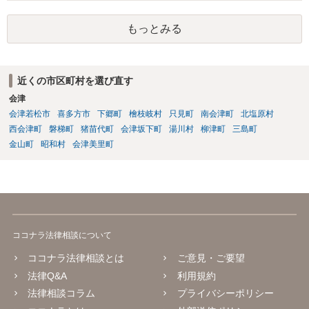
高いです。 誓約書に、「何かあれば損害賠償をします」という文言が
あると、賠償責任についての会社側の立証のハードルは下がるので、
もっとみる
署名すべきではないということになります。
近くの市区町村を選び直す
会津
会津若松市
喜多方市
下郷町
檜枝岐村
只見町
南会津町
北塩原村
西会津町
磐梯町
猪苗代町
会津坂下町
湯川村
柳津町
三島町
金山町
昭和村
会津美里町
ココナラ法律相談について
ココナラ法律相談とは
ご意見・ご要望
法律Q&A
利用規約
法律相談コラム
プライバシーポリシー