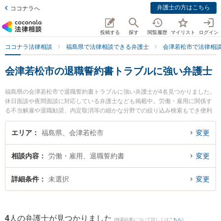
弁護士の方はこちら
ココナラへ
投稿する
探す
閲覧履歴
マイリスト
ログイン
ココナラ法律相談
福島県で法律相談できる弁護士
会津若松市で法律相
会津若松市の退職誓約書トラブルに強い弁護士
福島県の会津若松市で退職誓約書トラブルに強い弁護士が4名見つかりました。
休日面談や夜間面談に対応している弁護士なども掲載中。労働・雇用に関係す
る不当解雇や退職勧奨、内定取消等の細かな分野での絞り込み検索もでき便利
です。特に弁護士法人れいわ総合法律事務所の川瀬 裕之弁護士や舟城法律事務
所の舟城 善貴弁護士、弁護士法人葵綜合法律事務所の新田 周作弁護士のプロフ
エリア
福島県、会津若松市
変更
ィール情報や弁護士費用、強みなどが注目されています。『会津若松市で土日
や夜間に発生した退職誓約書トラブルのトラブルを今すぐに弁護士に相談した
相談内容
労働・雇用、退職誓約書
変更
い』『退職誓約書トラブルのトラブル解決の実績豊富な近くの弁護士を検索し
たい』『初回相談無料で退職誓約書トラブルを法律相談できる会津若松市内の
弁護士に相談予約したい』などでお困りの相談者さんにおすすめです。
詳細条件
未選択
変更
4
人の弁護士が見つかりました
(検索結果について詳しくは
こちら
)