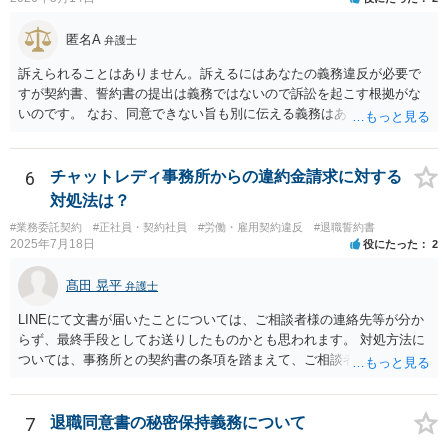
着したいと考えている可能性が高いと思います。 ではどうすればいい
また、賄いが日常的に提供されていた場合、それは福利厚生の一環や
かというと、過去のパフォーマンスに関連する資料を労働事件に通じ
労務提供に付随する便宜と評価されるように思います。
匿名A
た弁護士に大急ぎで評価してもらい、仮に労働審判に持ち込んだ場合
弁護士
にパッケージがどの程度になるかを見積もってもらうことです。 十分
訴えられることはありません。訴えるにはあなたの義務違反が必要で
な資料を提供すれば、①過去のパフォーマンスがかなり悪いので４か
すが契約書、誓約書の提出は義務ではないので訴訟を起こす根拠がな
月なら十分、②過去のパフォーマンスに目立った落ち度はないので４
いのです。 なお、同意できない旨も別に伝える義務はありません（伝
か月は少なすぎる、③過去のパフォーマンスはそれなりに落ち度があ
えてもいいですが）。無視して期日に未払賃金が振り込まれなかった
るが、解雇が妥当と言うレベルとは言えないから、交渉次第で若干の
ら労基に相談すれば十分と思います。 電話に出ると話の流れで上手く
増額余地がある、の３つのどれに当たるかは判断可能かと思います。
提出する方向に話をもっていかれるかもしれないので電話も出ないこ
6
チャットレディ事務所からの違約金請求に対する
①ならパッケージ受諾、②ならしっかり交渉、③なら微妙な判断、と
とを勧めます。
対処法は？
いうところでしょう。
#業務委託契約
#正社員・契約社員
#労働・雇用契約違反
#退職誓約書
2025年7月18日
役にたった
2
髙田 晃平
弁護士
LINEにて文書が届いたことについては、ご相談者様の連絡先等が分か
らず、最終手段としてお送りしたものかとも思われます。 対処方法に
ついては、事務所との契約書の条項を踏まえて、ご相談者様個人で交
渉を行うことが考えられますが、相手方に弁護士がついているとなり
ますと、本人での交渉は難儀する可能性があるかと考えられます。 解
決につながるかというところですが、例えば、民事調停で話合いを行
7
退職同意書の秘密保持義務について
い、調停委員を通じて相手方を説得してもらうという方法も考えられ