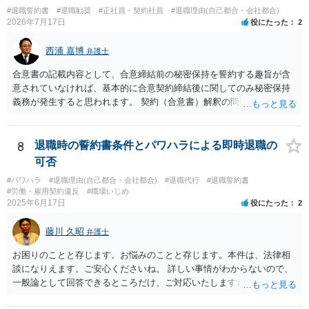
ます。
#退職誓約書
#退職勧奨
#正社員・契約社員
#退職理由(自己都合・会社都合)
2026年7月17日
役にたった
2
西浦 嘉博
弁護士
合意書の記載内容として、合意締結前の秘密保持を誓約する趣旨が含
意されていなければ、基本的に合意契約締結後に関してのみ秘密保持
義務が発生すると思われます。 契約（合意書）解釈の問題ですので、
内容を精査されてみてください。 より詳細についてお聞きになりたい
場合、最寄りの法律事務所で相談されることを検討ください。
8
退職時の誓約書条件とパワハラによる即時退職の
可否
#パワハラ
#退職理由(自己都合・会社都合)
#退職代行
#退職誓約書
#労働・雇用契約違反
#職場いじめ
2025年6月17日
役にたった
2
藤川 久昭
弁護士
お困りのことと存じます。お悩みのことと存じます。本件は、法律相
談になりえます。ご安心くださいね。 詳しい事情がわからないので、
一般論として回答できるところだけ、ご対応いたしますね。 １ 期間
雇用でなければ、退職は自由です。場合によっては、即時退職も可能