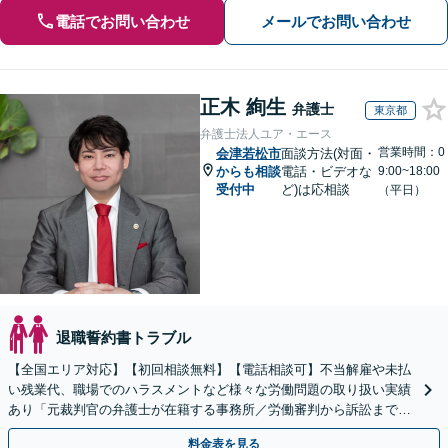
電話でお問い合わせ
メールでお問い合わせ
正木 絢生
弁護士
東京都
弁護士法人ユア・エース
営業時間：0
会津若松市
面談方法(対面・
からも相談
電話・ビデオな
9:00~18:00
受付中
ど)は応相談
（平日）
退職誓約書トラブル
【全国エリア対応】【初回相談無料】【電話相談可】不当解雇や未払
い残業代、職場でのハラスメントなど様々な労働問題の取り扱い実績
あり「元裁判官の弁護士が在籍する事務所／労働審判から訴訟まで、
裁判官経験を活かした最適な戦略を立案」
料金表を見る