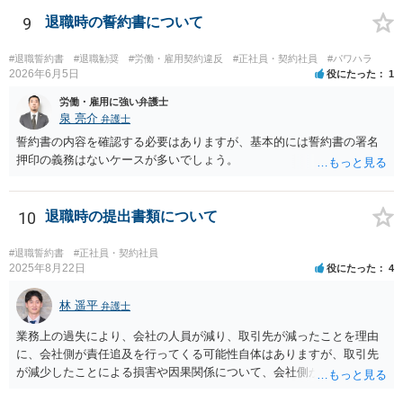
です（もめますので避けたいところですが）。 ２ 期間雇用の場合は
「やむをえない事由」が必要です。なければ損害賠償の対象となりえ
9
退職時の誓約書について
ます。ただ、実際は即時退職も不可能ではないです（同じく、もめる
ので避けたいところですが・・・）。 ３ 職場のパワーハラスメント
#退職誓約書
#退職勧奨
#労働・雇用契約違反
#正社員・契約社員
#パワハラ
とは、同じ職場で働く者に対し、職務上の地位や人間関係などの職場
2026年6月5日
役にたった
1
内の優位性を背景に、業務の適正な範囲を超えて、精神的・身体的苦
労働・雇用に強い弁護士
痛を与える又は職場環境を悪化させる行為をいいます。本件の言動
泉 亮介
弁護士
が、これらに該当するかどうか、証拠に基づいて、子細な分析と慎重
誓約書の内容を確認する必要はありますが、基本的には誓約書の署名
な対応が必要です。客観的証拠が不可欠です。 ４ 退職後の競業避止
押印の義務はないケースが多いでしょう。
義務については、合意についてすべての効力が発生するわけではない
です。例えば、既存顧客か否かを問わず、一律に期限の定めも、何ら
の代償措置もなく、営業活動をすることを禁止する場合、不当に営業
10
退職時の提出書類について
の自由及び顧客の選択の自由を奪うものであるから、全てを有効と解
することは公序良俗に反して許されないとされます。本相談は、ネッ
トでのやりとりだけでは、正確な回答が難しい案件です。本件は、法
#退職誓約書
#正社員・契約社員
2025年8月22日
役にたった
4
的に正確に分析すべき事案です。素人判断は大いに危険です。 法的責
任をきちんと追及されたい場合には、労働法にかなり詳しく、上記に
林 遥平
関係した法理等にも通じた弁護士等に相談し、法的に正確に分析して
弁護士
もらい、今後の対応を検討するべきです。弁護士への直接相談が良い
業務上の過失により、会社の人員が減り、取引先が減ったことを理由
と思います。なぜならば、法的にきちんと解明するために、良い知恵
に、会社側が責任追及を行ってくる可能性自体はありますが、取引先
を得るには必要だからです。良い解決になりますよう祈念しておりま
が減少したことによる損害や因果関係について、会社側が立証する義
す。納得のいかないことは徹底的に解明しましょう！ 頑張って下さ
務を負います。そのため、損害賠償が認められるハードルは一定程度
い！！