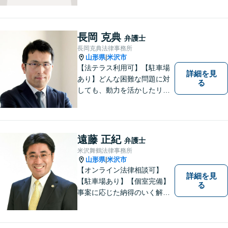
長岡 克典
弁護士
長岡克典法律事務所
山形県
米沢市
|
【法テラス利用可】【駐車場
詳細を見
あり】どんな困難な問題に対
る
しても、動力を活かしたリー
ガルサービスをご提供させて
いただきます。ご依頼いただ
いた案件は1日でも早く解決す
るよう努力することで早期解
遠藤 正紀
弁護士
決を目指します。 お気軽にご
米沢舞鶴法律事務所
相談ください。
山形県
米沢市
|
【オンライン法律相談可】
詳細を見
【駐車場あり】【個室完備】
る
事案に応じた納得のいく解決
をサポートします！