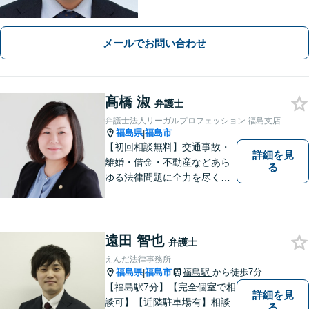
害、労働、不動産、企業法務など、依
頼者さまと想いを分かち合いながら丁
寧にサポートいたします【地元・福島
メールでお問い合わせ
市出身の弁護士】
髙橋 淑
弁護士
弁護士法人リーガルプロフェッション 福島支店
福島県
福島市
|
【初回相談無料】交通事故・
詳細を見
離婚・借金・不動産などあら
る
ゆる法律問題に全力を尽くし
ます。ご相談は早ければ早い
ほど有利な解決へと近づきま
す。「弁護士は敷居が高い」
と思わず、お困りの方は是非
遠田 智也
弁護士
ご相談ください。
えんだ法律事務所
福島県
福島市
福島駅
から徒歩7分
|
【福島駅7分】【完全個室で相
詳細を見
談可】【近隣駐車場有】相談
る