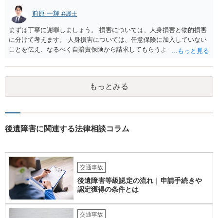
前原 一輝
弁護士
まずは丁寧に謝罪しましょう。 損害については、人身損害と物的損害
に分けて考えます。 人身損害については、任意保険に加入していない
ことを伝え、なるべく自賠責保険から請求してもらうようお願いして
ください。 また、治療については、健康保険を使ってもらうようにお
願いしてください。 物的損害については、請求の根拠を精査する必要
があり、写真や見積書を送ってもらい、請求金額が正当化をちゃんと
もっとみる
チェックする必要があります。 相談者様の資力がどれだけあるのかは
分かりませんが、資力に応じた対応をして行くほかありません。 訴訟
にならないようにするには、被害者の納得するような金額を提示する
しかありません。ご相談者様の誠意が伝わっているかや、 被害者のキ
ャラクターの問題もあるので、どうすればよいのかという正解はあり
後遺障害に関連する法律相談コラム
ません。どのように対応しても、訴訟に持っていく人もいます。 一人
で交渉をすることは相当大変だと思うので、弁護士に面談のうえ、場
合によっては交渉を任せた方がいいかもしれません。
交通事故
後遺障害等級認定の流れ｜申請手続きや
認定獲得の条件とは
交通事故