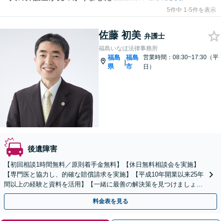
5件中 1-5件を表示
佐藤 初美
弁護士
福島いなほ法律事務所
福島
福島
営業時間：08:30~17:30（平
|
県
市
日）
後遺障害
【初回相談1時間無料／原則着手金無料】【休日無料相談会を実施】
【専門医と協力し、的確な賠償請求を実施】【平成10年開業以来25年
間以上の経験と資料を活用】【一緒に最善の解決策を見つけましょ
う。】
料金表を見る