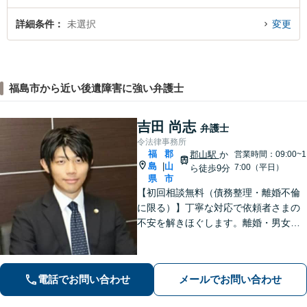
詳細条件
未選択
変更
福島市から近い後遺障害に強い弁護士
吉田 尚志
弁護士
令法律事務所
福
郡
郡山駅
か
営業時間：09:00~1
島
山
|
7:00（平日）
ら徒歩9分
県
市
【初回相談無料（債務整理・離婚不倫
に限る）】丁寧な対応で依頼者さまの
不安を解きほぐします。離婚・男女問
題／相続・遺言／借金・債務整理など
幅広く取り扱っています。ひとりで抱
え込まずお気軽にご相談ください。
電話でお問い合わせ
メールでお問い合わせ
【分割払い可能】