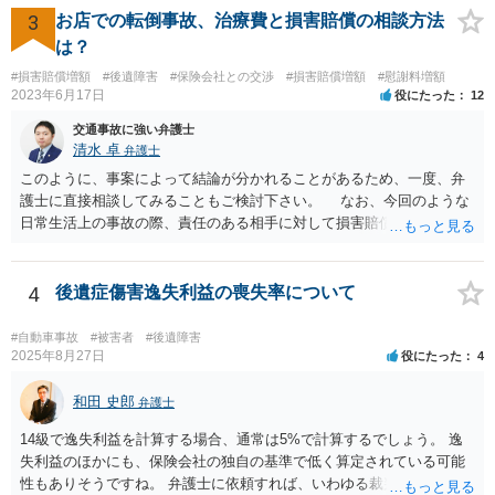
いいかなと思うのですが。 →LAC基準でもそうかもしれませんし、交
3
お店での転倒事故、治療費と損害賠償の相談方法
通事故事案ではより定額の費用としている法律事務所も多いように思
は？
います。費用面も含めて、弁護士さんを検討してみるとよいかもしれ
#損害賠償増額
#後遺障害
#保険会社との交渉
#損害賠償増額
#慰謝料増額
ませんね。 かなり具体的な話も多くなっているので、法律事務所に問
2023年6月17日
役にたった
12
い合わせてみるとよいと思います。
交通事故に強い弁護士
清水 卓
弁護士
このように、事案によって結論が分かれることがあるため、一度、弁
護士に直接相談してみることもご検討下さい。 なお、今回のような
日常生活上の事故の際、責任のある相手に対して損害賠償請求する際
の弁護士費用がご加入の保険から出る特約が付いている場合がありま
す（ご自宅の火災保険や自動車の任意保険等を確認してみて下さい。
加入したつもりがなくても、確認してみたら付いていたということが
4
後遺症傷害逸失利益の喪失率について
ありますので）。
#自動車事故
#被害者
#後遺障害
2025年8月27日
役にたった
4
和田 史郎
弁護士
14級で逸失利益を計算する場合、通常は5%で計算するでしょう。 逸
失利益のほかにも、保険会社の独自の基準で低く算定されている可能
性もありそうですね。 弁護士に依頼すれば、いわゆる裁判基準程度の