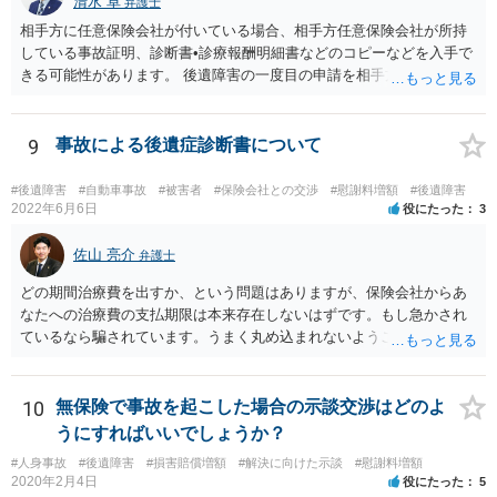
清水 卓
弁護士
相手方に任意保険会社が付いている場合、相手方任意保険会社が所持
している事故証明、診断書•診療報酬明細書などのコピーなどを入手で
きる可能性があります。 後遺障害の一度目の申請を相手方任意保険会
社を通じて行なっている場合（事前認定）、後遺障害診断書や認定結
果と認定理由書も相手方任意保険会社から入手できる可能性がありま
す。 これらが難しくても、通院していた病院のカルテを取り付けるこ
9
事故による後遺症診断書について
と等で代替が可能な場合もあります。 事故からどの程度期間が経過し
ているがが定かではありませんが、昨年４月から既に１年半年程度経
#後遺障害
#自動車事故
#被害者
#保険会社との交渉
#慰謝料増額
#後遺障害
過しており、時効なども意識しながら対応をしておきたいところで
2022年6月6日
役にたった
3
す。 待っていても事態が打開しない可能性もあるため、依頼の対応が
可能な弁護士に個別に問い合わせ、上記の方法等を参考に進め方を相
佐山 亮介
弁護士
談してみるのが望ましいかもしれません。
どの期間治療費を出すか、という問題はありますが、保険会社からあ
なたへの治療費の支払期限は本来存在しないはずです。もし急かされ
ているなら騙されています。うまく丸め込まれないようご注意下さ
い。 診療内科の費用を払ってもらえるかどうかは絶対の保証はありま
せんが、受診したならば提出すべきです。
10
無保険で事故を起こした場合の示談交渉はどのよ
うにすればいいでしょうか？
#人身事故
#後遺障害
#損害賠償増額
#解決に向けた示談
#慰謝料増額
2020年2月4日
役にたった
5