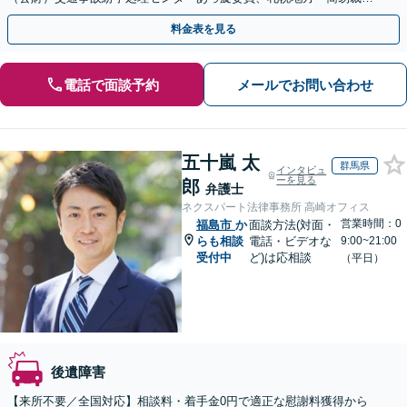
所調停委員の経験あり
料金表を見る
電話で面談予約
メールでお問い合わせ
五十嵐 太
群馬県
インタビュ
ーを見る
郎
弁護士
ネクスパート法律事務所 高崎オフィス
営業時間：0
福島市
か
面談方法(対面・
らも相談
電話・ビデオな
9:00~21:00
受付中
ど)は応相談
（平日）
後遺障害
【来所不要／全国対応】相談料・着手金0円で適正な慰謝料獲得から