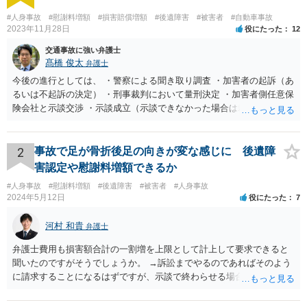
#人身事故
#慰謝料増額
#損害賠償増額
#後遺障害
#被害者
#自動車事故
2023年11月28日
役にたった
12
交通事故に強い弁護士
髙橋 俊太
弁護士
今後の進行としては、 ・警察による聞き取り調査 ・加害者の起訴（あ
るいは不起訴の決定） ・刑事裁判において量刑決定 ・加害者側任意保
険会社と示談交渉 ・示談成立（示談できなかった場合は裁判） となり
ます。なお、警察では、お母様の生前のご様子やご遺族の被害感情、
加害者に対する処罰感情など尋ねられるはずですので、率直にお答え
になるとよいと思います。
2
事故で足が骨折後足の向きが変な感じに 後遺障
害認定や慰謝料増額できるか
#人身事故
#慰謝料増額
#後遺障害
#被害者
#人身事故
2024年5月12日
役にたった
7
河村 和貴
弁護士
弁護士費用も損害額合計の一割増を上限として計上して要求できると
聞いたのですがそうでしょうか。 →訴訟までやるのであればそのよう
に請求することになるはずですが、示談で終わらせる場合には、そこ
は譲歩させられることが多いように思います。 LAC基準の弁護士さん
ならほとんど充足できるか多くが返ってくるイメージなので頼むのも