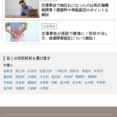
交通事故で物忘れになったのは高次脳機
能障害？慰謝料や等級認定のポイントも
解説
交通事故
交通事故が原因で腰痛に！症状や治し
方、後遺障害認定について解説！
近くの市区町村を選び直す
中通り
福島市
郡山市
白河市
須賀川市
二本松市
田村市
伊達市
本宮市
桑折町
国見町
川俣町
大玉村
鏡石町
天栄村
西郷村
泉崎村
中島村
矢吹町
棚倉町
矢祭町
塙町
鮫川村
石川町
玉川村
平田村
浅川町
古殿町
三春町
小野町