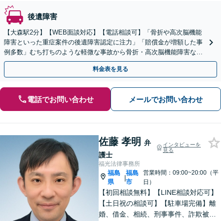
後遺障害
【大森駅2分】【WEB面談対応】【電話相談可】「骨折や高次脳機能
障害といった重症案件の後遺障害認定に注力」「賠償金が増額した事
例多数」むち打ちのような軽微な事故から骨折・高次脳機能障害など
の重症事故まで、事故の規模に関わらず対応いたします
料金表を見る
電話でお問い合わせ
メールでお問い合わせ
佐藤 孝明
弁
インタビューを
見る
護士
福光法律事務所
福島
福島
営業時間：09:00~20:00（平
|
県
市
日）
【初回相談無料】【LINE相談対応可】
【土日祝の相談可】【駐車場完備】離
婚、借金、相続、刑事事件、詐欺被