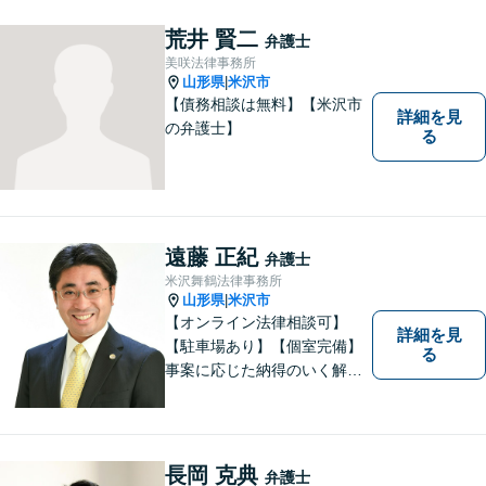
に、まずはお気軽にご相談く
ださい。 https://tamura-law.bi
荒井 賢二
弁護士
z/ （公式ホームページ）
美咲法律事務所
山形県
米沢市
|
【債務相談は無料】【米沢市
詳細を見
の弁護士】
る
遠藤 正紀
弁護士
米沢舞鶴法律事務所
山形県
米沢市
|
【オンライン法律相談可】
詳細を見
【駐車場あり】【個室完備】
る
事案に応じた納得のいく解決
をサポートします！
長岡 克典
弁護士