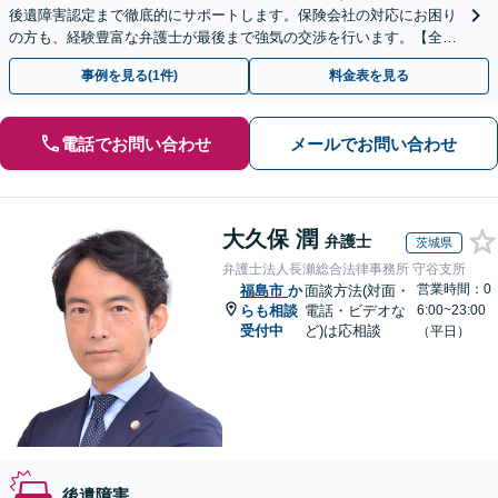
後遺障害認定まで徹底的にサポートします。保険会社の対応にお困り
の方も、経験豊富な弁護士が最後まで強気の交渉を行います。【全国
13拠点】お気軽にご相談ください。
事例を見る(1件)
料金表を見る
電話でお問い合わせ
メールでお問い合わせ
大久保 潤
弁護士
茨城県
弁護士法人長瀬総合法律事務所 守谷支所
営業時間：0
福島市
か
面談方法(対面・
らも相談
電話・ビデオな
6:00~23:00
受付中
ど)は応相談
（平日）
後遺障害