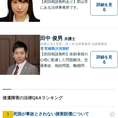
【初回相談無料あり】郡山市
詳細を見
にある法律事務所です。
る
田中 俊男
弁護士
弁護士法人菅原・佐々木法律事務所 仙南事務所
宮城県
大河原町
|
【初回相談無料】依頼者様の
詳細を見
心情に配慮した問題解決。交
る
通事故、相続問題、離婚問題
等のご依頼に迅速対応！各分
野に精通する弁護士が多数在
籍。お困りの方はお気軽にご
相談ください。【大河原フォ
ルテ内】
後遺障害の法律Q&Aランキング
1
死因が事故とされない損害賠償について