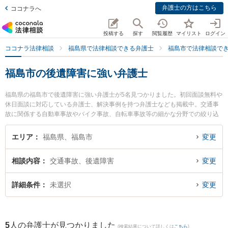
弁護士の方はこちら
ココナラへ
投稿する
探す
閲覧履歴
マイリスト
ログイン
ココナラ法律相談
福島県で法律相談できる弁護士
福島市で法律相談で
福島市の後遺障害に強い弁護士
福島県の福島市で後遺障害に強い弁護士が5名見つかりました。初回面談無料や
休日面談に対応している弁護士、解決事例を持つ弁護士なども掲載中。交通事
故に関係する自動車事故やバイク事故、自転車事故等の細かな分野での絞り込
み検索もでき便利です。特に福島いなほ法律事務所の佐藤 初美弁護士や福光法
律事務所の佐藤 孝明弁護士、弁護士法人リーガルプロフェッション 福島支店の
エリア
福島県、福島市
変更
髙橋 淑弁護士のプロフィール情報や弁護士費用、強みなどが注目されていま
す。『福島市で土日や夜間に発生した後遺障害のトラブルを今すぐに弁護士に
相談内容
交通事故、後遺障害
変更
相談したい』『後遺障害のトラブル解決の実績豊富な近くの弁護士を検索した
い』『初回相談無料で後遺障害を法律相談できる福島市内の弁護士に相談予約
したい』などでお困りの相談者さんにおすすめです。
詳細条件
未選択
変更
5
人の弁護士が見つかりました
(検索結果について詳しくは
こちら
)