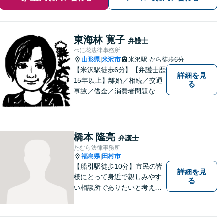
東海林 寛子
弁護士
べに花法律事務所
山形県
米沢市
米沢駅
から徒歩6分
|
【米沢駅徒歩6分】【弁護士歴
詳細を見
15年以上】離婚／相続／交通
る
事故／借金／消費者問題な
ど、さまざまな問題に対応可
能です！まずはお気軽にご相
談ください。
橋本 隆亮
弁護士
たむら法律事務所
福島県
田村市
|
【船引駅徒歩10分】市民の皆
詳細を見
様にとって身近で親しみやす
る
い相談所でありたいと考えて
います。個人・法人のお客様
を問わず、お一人で悩まず