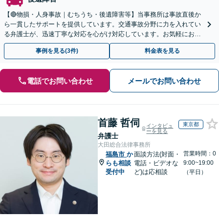
【🔴物損・人身事故｜むちうち・後遺障害等】当事務所は事故直後か
ら一貫したサポートを提供しています。交通事故分野に力を入れてい
る弁護士が、迅速丁寧な対応を心がけ対応しています。お気軽にお問
い合わせください。◤完全予約制・初回法律相談無料◢
事例を見る(3件)
料金表を見る
電話でお問い合わせ
メールでお問い合わせ
首藤 哲伺
東京都
インタビュ
ーを見る
弁護士
大田総合法律事務所
営業時間：0
福島市
か
面談方法(対面・
らも相談
電話・ビデオな
9:00~19:00
受付中
ど)は応相談
（平日）