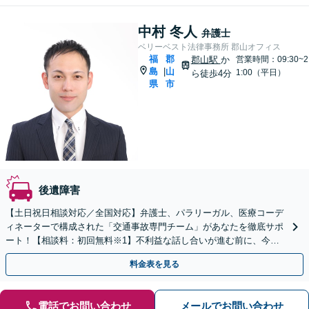
中村 冬人
弁護士
ベリーベスト法律事務所 郡山オフィス
福
郡
郡山駅
か
営業時間：09:30~2
島
山
|
1:00（平日）
ら徒歩4分
県
市
後遺障害
【土日祝日相談対応／全国対応】弁護士、パラリーガル、医療コーデ
ィネーターで構成された「交通事故専門チーム」があなたを徹底サポ
ート！【相談料：初回無料※1】不利益な話し合いが進む前に、今す
ぐ相談！
料金表を見る
電話でお問い合わせ
メールでお問い合わせ