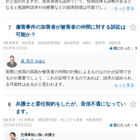
かと思われますが、加害者側も認めていて、怪我自体も診断があると
なると慰謝料請求や治療費などの損害賠償は可能でしょう。 整骨院へ
の通院は医師からの指示がない場合は治療に必要な通院と評価されな
い場合が多いです。 また、保険会社から提案される金額は低めに出さ
れることも多いため、その交渉のために弁護士を入れるということも
7
傷害事件の加害者が被害者の仲間に対する訴訟は
考えられるかと思われます。
可能か？
#後遺障害
#加害者
#損害賠償増額
#後遺障害
#暴行・傷害罪
#被害者
2025年3月5日
役にたった
3
泉 亮介
弁護士
実際に怪我の原因が被害者の仲間の行動によるものなのかが証明でき
るかが重要でしょう。これが証明できるのであれば、請求が認められ
る可能性はあるかと思われます。
8
弁護士と委任契約をしたが、音信不通になってい
ます。
#被害者
#人身事故
#慰謝料増額
#むち打ち被害
#後遺障害
2023年10月24日
役にたった
5
交通事故に強い弁護士