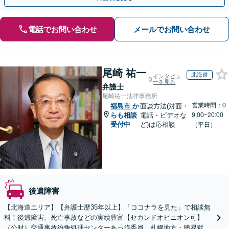
電話でお問い合わせ
メールでお問い合わせ
尾崎 祐一
北海道
インタビュ
ーを見る
弁護士
尾崎祐一法律事務所
営業時間：0
福島市
か
面談方法(対面・
らも相談
電話・ビデオな
9:00~20:00
受付中
ど)は応相談
（平日）
後遺障害
【北海道エリア】【弁護士歴35年以上】「ココナラを見た」で相談無
料！後遺障害、死亡事故などの実績豊富【セカンドオピニオン可】
（公財）交通事故紛争処理センターあっ旋委員、札幌地方・簡易裁判