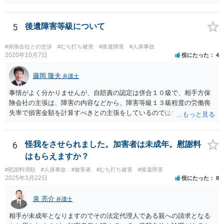
増額が期待できると思います。
5
後遺障害等級について
#保険会社との交渉
#むち打ち被害
#後遺障害
#人身事故
2020年10月7日
役にたった
4
藤岡 隆夫
弁護士
事情がよく分かりませんが、自賠責の認定は併合１０級で、相手方保
険会社の主張は、障害の内容などから、障害等級１３級程度の労働喪
失率で損害金額を計算すべきとの主張をしているのではないでしょう
か。 こちらの弁護士の責任ではなく、相手保険会社の姿勢が原因です
ので、弁護士を交代しても状況は変わらないでしょう。今の弁護士と
十分に打ち合わせをすることが重要だと思います。
6
怪我をさせられました。加害者は未成年。慰謝料
はもらえますか？
#慰謝料増額
#人身事故
#被害者
#むち打ち被害
#後遺障害
2025年3月22日
役にたった
8
泉 亮介
弁護士
相手が未成年となりますのでその法定代理人である親への請求となる