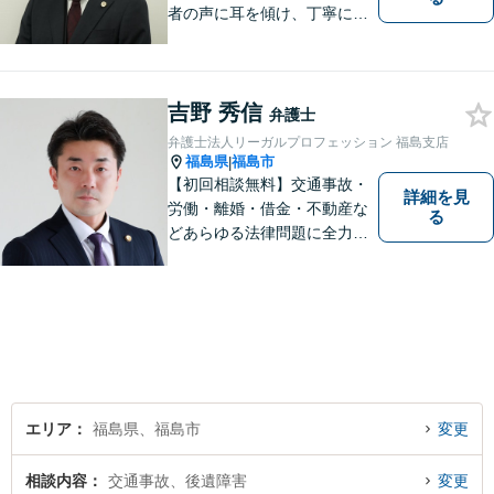
者の声に耳を傾け、丁寧にわ
かりやすい説明を心がけてお
ります。 相談後やトラブルが
解決した際、「相談してよか
吉野 秀信
った」と思っていただけるよ
弁護士
うに全力を尽くしていきま
弁護士法人リーガルプロフェッション 福島支店
す。
福島県
福島市
|
【初回相談無料】交通事故・
詳細を見
労働・離婚・借金・不動産な
る
どあらゆる法律問題に全力を
尽くします。ご相談者様に寄
り添い、最善の解決策へと導
くことを最も重視ししていま
す。お困りの方はまずはご相
談ください。
エリア
福島県、福島市
変更
相談内容
交通事故、後遺障害
変更