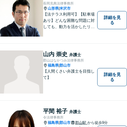
長岡克典法律事務所
山形県
米沢市
|
【法テラス利用可】【駐車場
詳細を見
あり】どんな困難な問題に対
る
しても、動力を活かしたリー
ガルサービスをご提供させて
いただきます。ご依頼いただ
いた案件は1日でも早く解決す
るよう努力することで早期解
山内 崇史
弁護士
決を目指します。 お気軽にご
郡山はなかつみ法律事務所
相談ください。
福島県
郡山市
|
【人間くさい弁護士を目指し
詳細を見
て】
る
平間 裕子
弁護士
令法律事務所
福島県
郡山市
郡山駅
から徒歩9分
|