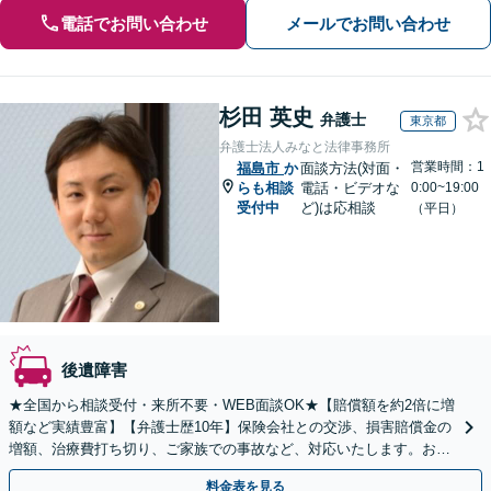
電話でお問い合わせ
メールでお問い合わせ
杉田 英史
弁護士
東京都
弁護士法人みなと法律事務所
営業時間：1
福島市
か
面談方法(対面・
らも相談
電話・ビデオな
0:00~19:00
受付中
ど)は応相談
（平日）
後遺障害
★全国から相談受付・来所不要・WEB面談OK★【賠償額を約2倍に増
額など実績豊富】【弁護士歴10年】保険会社との交渉、損害賠償金の
増額、治療費打ち切り、ご家族での事故など、対応いたします。お早
めにご相談ください【初回相談・着手金無料】
料金表を見る