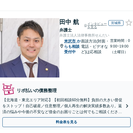
田中 航
宮城県
インタビュー
を見る
弁護士
弁護士法人法律事務所せんだい
営業時間：0
米沢市
か
面談方法(対面・
らも相談
電話・ビデオな
9:00~19:00
受付中
ど)は応相談
（土曜日）
リボ払いの債務整理
【北海道・東北エリア対応】【初回相談60分無料】負担の大きい督促
をストップ！自己破産／任意整理／個人再生の解決実績多数あり。返
済の悩みや今後の不安など借金のお困りごとは何でもご相談くださ
い。依頼者さまにとって最善の解決をご提案【土曜も営業】
料金表を見る