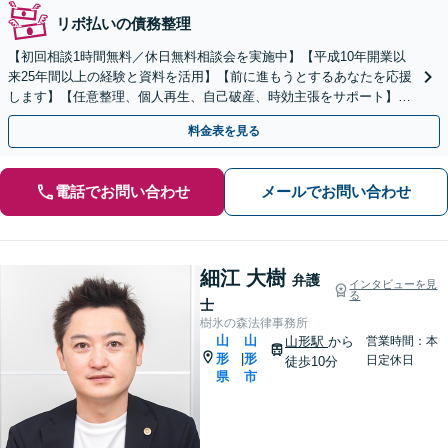
リボ払いの債務整理
【初回相談1時間無料／休日無料相談会を実施中】【平成10年開業以
来25年間以上の経験と資料を活用】【前に進もうとするあなたを応援
します】【任意整理、個人再生、自己破産、時効主張をサポート】
【地元弁護士ならではのリーズナブルな料金】
料金表を見る
電話でお問い合わせ
メールでお問い合わせ
細江 大樹
弁護
インタビューを見
る
士
樹氷の森法律事務所
山
山
山形駅
から
営業時間：本
形
形
|
日定休日
徒歩10分
県
市