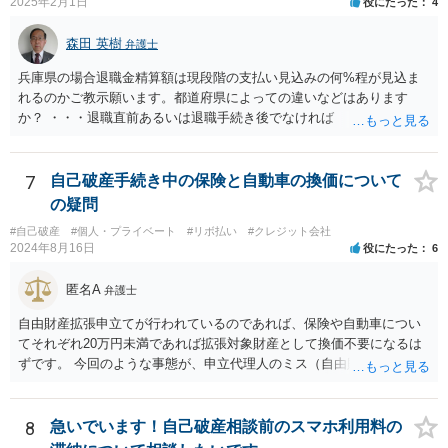
2025年2月1日
役にたった
4
森田 英樹
弁護士
兵庫県の場合退職金精算額は現段階の支払い見込みの何%程が見込ま
れるのかご教示願います。都道府県によっての違いなどはあります
か？ ・・・退職直前あるいは退職手続き後でなければ １２・５％が
清算価値として計上するのが原則で 概ね どの裁判所でも同様の基
準でしょう。 また着手して頂いてから最短どのくらいで認可されるの
でしょうか？ ・・・受任通知を送付して 債権者からの債権調査票が
7
自己破産手続き中の保険と自動車の換価について
回答されるまで ２か月程度 その間に準備が進めば 直ちに申し立
の疑問
てが可能で しっかりした申立てを行えば ほぼ補正がなく ２～３
#自己破産
#個人・プライベート
#リボ払い
#クレジット会社
週間で開始決定がでて それから ２か月程度で認可となる流れで
2024年8月16日
役にたった
6
す。
匿名A
弁護士
自由財産拡張申立てが行われているのであれば、保険や自動車につい
てそれぞれ20万円未満であれば拡張対象財産として換価不要になるは
ずです。 今回のような事態が、申立代理人のミス（自由財産拡張申立
をしていない）なのか、あるいは管財人の無能（自由財産拡張制度の
知識がない）なのか、お書きの事情からはわかりませんので、依頼し
た弁護士を交えて裁判所の意見も聞いて対応した方がよいと思いま
8
急いでいます！自己破産相談前のスマホ利用料の
す。