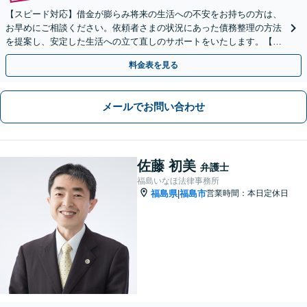
【スピード対応】借金が膨らみ将来の生活への不安をお持ちの方は、
お早めにご相談ください。依頼者さまの状況にあった債務整理の方法
を提案し、安定した生活への立て直しのサポートをいたします。【初
回相談無料】【LINE可】
料金表を見る
メールでお問い合わせ
佐藤 初美
弁護士
福島いなほ法律事務所
福島県
福島市
営業時間：本日定休日
|