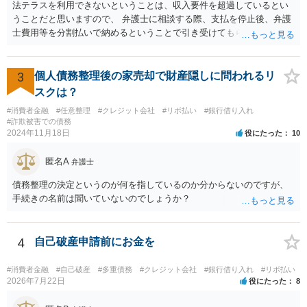
法テラスを利用できないということは、収入要件を超過しているとい
うことだと思いますので、 弁護士に相談する際、支払を停止後、弁護
士費用等を分割払いで納めるということで引き受けてもらえないか確
認するとよいでしょう。 「借り入れ出来る限界」までの生活というの
は、負債が拡大するだけになるのでお勧めできませんが あとは、相談
者様のご判断になると思いますので、私からのアドバイスは一旦これ
3
個人債務整理後の家売却で財産隠しに問われるリ
で終わりとさせていただきます。
スクは？
#消費者金融
#任意整理
#クレジット会社
#リボ払い
#銀行借り入れ
#詐欺被害での債務
2024年11月18日
役にたった
10
匿名A
弁護士
債務整理の決定というのが何を指しているのか分からないのですが、
手続きの名前は聞いていないのでしょうか？
4
自己破産申請前にお金を
#消費者金融
#自己破産
#多重債務
#クレジット会社
#銀行借り入れ
#リボ払い
2026年7月22日
役にたった
8