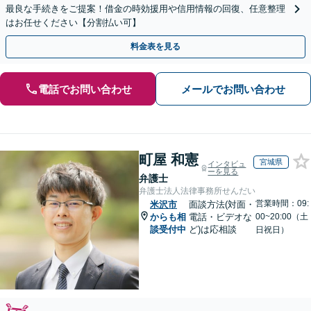
最良な手続きをご提案！借金の時効援用や信用情報の回復、任意整理
はお任せください【分割払い可】
料金表を見る
電話でお問い合わせ
メールでお問い合わせ
町屋 和憲
宮城県
インタビュ
ーを見る
弁護士
弁護士法人法律事務所せんだい
営業時間：09:
米沢市
面談方法(対面・
からも相
電話・ビデオな
00~20:00（土
談受付中
ど)は応相談
日祝日）