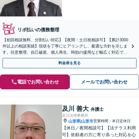
リボ払いの債務整理
【初回相談無料、分割払い対応】【夜間・土日祝相談可】【累計3000
件以上の相談実績】現状を丁寧にヒアリングし、最適な方針を示しま
す。任意整理、自己破産、個人再生、時効の援用など幅広く対応でき
ます。過払い金のご相談もお受けしています。
料金表を見る
電話でお問い合わせ
メールでお問い合わせ
及川 善大
弁護士
及川法律事務所
山形県
山形市
営業時間：本日定休日
|
【休日／夜間相談可】【法テラス利用
可】依頼者の方に寄り添った対応を心