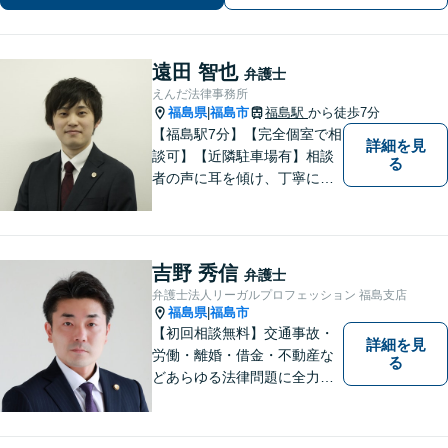
遠田 智也
弁護士
えんだ法律事務所
福島県
福島市
福島駅
から徒歩7分
|
【福島駅7分】【完全個室で相
詳細を見
談可】【近隣駐車場有】相談
る
者の声に耳を傾け、丁寧にわ
かりやすい説明を心がけてお
ります。 相談後やトラブルが
解決した際、「相談してよか
った」と思っていただけるよ
吉野 秀信
弁護士
うに全力を尽くしていきま
弁護士法人リーガルプロフェッション 福島支店
す。
福島県
福島市
|
【初回相談無料】交通事故・
詳細を見
労働・離婚・借金・不動産な
る
どあらゆる法律問題に全力を
尽くします。ご相談者様に寄
り添い、最善の解決策へと導
くことを最も重視ししていま