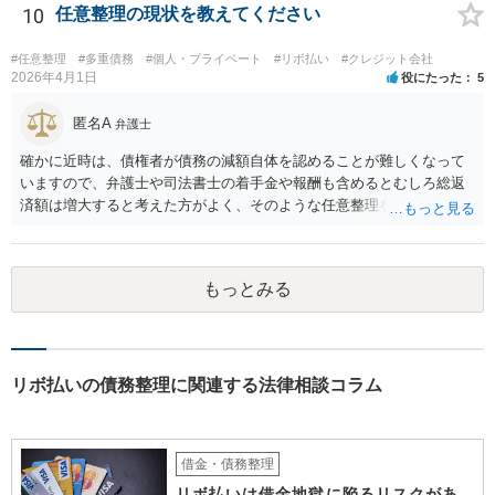
ます。ご参考にしてください。
10
任意整理の現状を教えてください
#任意整理
#多重債務
#個人・プライベート
#リボ払い
#クレジット会社
2026年4月1日
役にたった
5
匿名A
弁護士
確かに近時は、債権者が債務の減額自体を認めることが難しくなって
いますので、弁護士や司法書士の着手金や報酬も含めるとむしろ総返
済額は増大すると考えた方がよく、そのような任意整理をしてかえっ
て月々の支払いがしんどくなり、最終的に自己破産になる例が増えて
います。 特に「オーバーローンでない不動産」や「売ると高く売却さ
れる自動車」、「２０万円を超える保険解約返戻金がある保険」など
もっとみる
の資産がなければ、個人再生か自己破産を検討する方が良いと思われ
ます。 このような資産があってもなくても、ココナラで最寄りの債務
整理を取り扱う弁護士に具体的に提示して弁護士に相談すべき事案だ
と思われます。
リボ払いの債務整理に関連する法律相談コラム
借金・債務整理
リボ払いは借金地獄に陥るリスクがあ