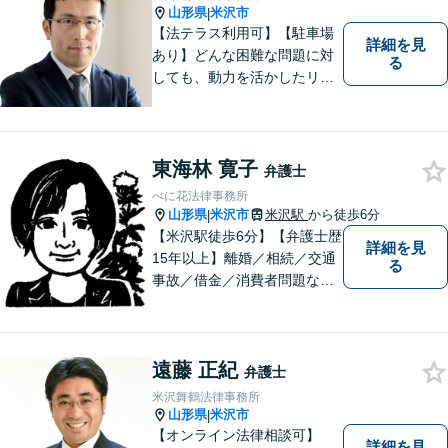
山形県
米沢市
|
【法テラス利用可】【駐車場
詳細を見
あり】どんな困難な問題に対
る
しても、動力を活かしたリー
ガルサービスをご提供させて
いただきます。ご依頼いただ
いた案件は1日でも早く解決す
るよう努力することで早期解
東海林 寛子
弁護士
決を目指します。 お気軽にご
べに花法律事務所
相談ください。
山形県
米沢市
米沢駅
から徒歩6分
|
【米沢駅徒歩6分】【弁護士歴
詳細を見
15年以上】離婚／相続／交通
る
事故／借金／消費者問題な
ど、さまざまな問題に対応可
能です！まずはお気軽にご相
談ください。
遠藤 正紀
弁護士
米沢舞鶴法律事務所
山形県
米沢市
|
【オンライン法律相談可】
詳細を見