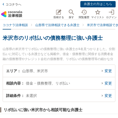
弁護士の方はこちら
ココナラへ
投稿する
探す
閲覧履歴
マイリスト
ログイン
ココナラ法律相談
山形県で法律相談できる弁護士
米沢市で法律相談で
米沢市のリボ払いの債務整理に強い弁護士
山形県の米沢市でリボ払いの債務整理に強い弁護士が4名見つかりました。分割
払いに対応している弁護士なども掲載中。借金・債務整理に関係する消費者金
融の債務整理やクレジット会社の債務整理、リボ払いの債務整理等の細かな分
野での絞り込み検索もでき便利です。特に長岡克典法律事務所の長岡 克典弁護
士やべに花法律事務所の東海林 寛子弁護士、米沢舞鶴法律事務所の遠藤 正紀弁
エリア
山形県、米沢市
変更
護士のプロフィール情報や弁護士費用、強みなどが注目されています。『米沢
市で土日や夜間に発生したリボ払いの債務整理のトラブルを今すぐに弁護士に
相談内容
借金・債務整理、リボ払い
変更
相談したい』『リボ払いの債務整理のトラブル解決の実績豊富な近くの弁護士
を検索したい』『初回相談無料でリボ払いの債務整理を法律相談できる米沢市
内の弁護士に相談予約したい』などでお困りの相談者さんにおすすめです。
詳細条件
未選択
変更
リボ払いに強い米沢市から相談可能な弁護士