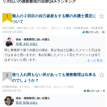
リボ払いの債務整理の法律Q&Aランキング
て、より良い解決に導くお手
伝いをいたします。
1
個人の２回目の自己破産をする際の弁護士選定に
ついて
#自己破産
#銀行借り入れ
#リボ払い
#クレジット会社
#消費者金融
#多重債務
2022年1月28日
役にたった
11
借金・債務整理に強い弁護士
米盛 太紀
弁護士
同じ事務所で違う弁護士の場合、私が先ほど記載したメリット①は当
てはまると思いますが、私が記載したメリット②とデメリットは当て
はまらないと思います。
2
借り入れ間もない所があっても債務整理は出来る
のでしょうか？
#消費者金融
#リボ払い
#銀行借り入れ
#クレジット会社
2025年2月7日
役にたった
8
借金・債務整理に強い弁護士
西谷 拓哉
弁護士