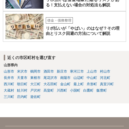
る！支払えない場合の対処法も解説
借金・債務整理
リボ払いが「やばい」のはなぜ？その理
由とリスク回避の方法について解説
近くの市区町村を選び直す
山形県内
山形市
米沢市
鶴岡市
酒田市
新庄市
寒河江市
上山市
村山市
長井市
天童市
東根市
尾花沢市
南陽市
山辺町
中山町
河北町
西川町
朝日町
大江町
大石田町
金山町
最上町
舟形町
真室川町
大蔵村
鮭川村
戸沢村
高畠町
川西町
小国町
白鷹町
飯豊町
三川町
庄内町
遊佐町