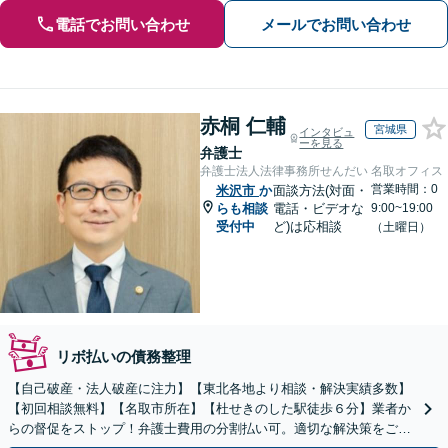
電話でお問い合わせ
メールでお問い合わせ
赤桐 仁輔
宮城県
インタビュ
ーを見る
弁護士
弁護士法人法律事務所せんだい 名取オフィス
営業時間：0
米沢市
か
面談方法(対面・
らも相談
電話・ビデオな
9:00~19:00
受付中
ど)は応相談
（土曜日）
リボ払いの債務整理
【自己破産・法人破産に注力】【東北各地より相談・解決実績多数】
【初回相談無料】【名取市所在】【杜せきのした駅徒歩６分】業者か
らの督促をストップ！弁護士費用の分割払い可。適切な解決策をご提