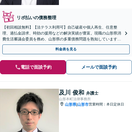
リボ払いの債務整理
【初回相談無料】【法テラス利用可】自己破産や個人再生、任意整
理、過払金請求、時効の援用などの解決実績が豊富。現職の山形県消
費生活審議会委員を務め、山形県の多重債務問題を熟知しています
【オンライン面談可】【無料駐車場あり】【山形駅徒歩11分】
料金表を見る
電話で面談予約
メールで面談予約
及川 俊和
弁護士
山形本町法律事務所
山形県
山形市
営業時間：本日定休日
|