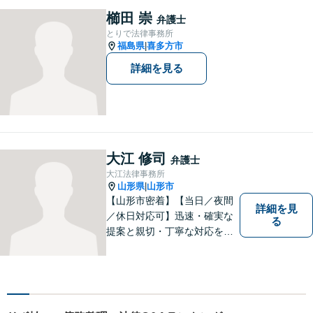
す。お困りの方はまずはご相
櫛田 崇
弁護士
談ください。
とりで法律事務所
福島県
喜多方市
|
詳細を見る
大江 修司
弁護士
大江法律事務所
山形県
山形市
|
【山形市密着】【当日／夜間
詳細を見
／休日対応可】迅速・確実な
る
提案と親切・丁寧な対応をい
たします。必ず皆様のお力に
なりますので、お気軽にご相
談下さい。【法テラス利用
可】不安や問題について法的
リスクを説明し、見通しを立