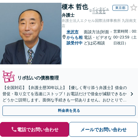
榎本 哲也
東京都
インタビュ
ーを見る
弁護士
弁護士法人エクセル国際法律事務所 九段南支
店
営業時間：00:
米沢市
面談方法(対面・
からも相
電話・ビデオな
00~23:59（土
談受付中
ど)は応相談
日祝日）
リボ払いの債務整理
【全国対応】【弁護士歴30年以上】【優しく寄り添う弁護士】借金の
督促・取り立てを迅速にストップ！お電話だけで借金が減額できるか
どうかご説明します。面倒な手続きも一切ありません。おひとりで悩
まず、お気軽にご相談ください。【電話相談可】
料金表を見る
電話でお問い合わせ
メールでお問い合わせ