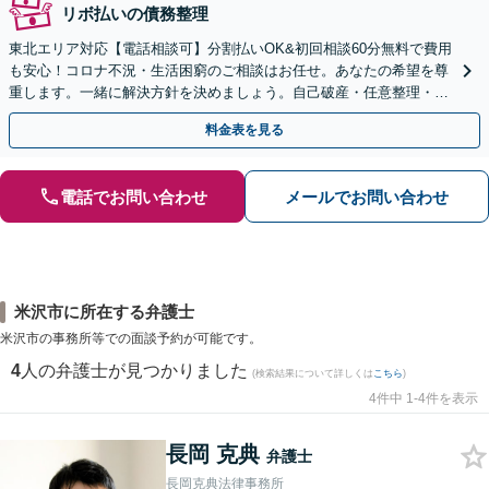
リボ払いの債務整理
東北エリア対応【電話相談可】分割払いOK&初回相談60分無料で費用
も安心！コロナ不況・生活困窮のご相談はお任せ。あなたの希望を尊
重します。一緒に解決方針を決めましょう。自己破産・任意整理・個
人再生・時効の援用など実績多数【完全個室】
料金表を見る
電話でお問い合わせ
メールでお問い合わせ
米沢市に所在する弁護士
米沢市の事務所等での面談予約が可能です。
4
人の弁護士が見つかりました
(検索結果について詳しくは
こちら
)
4件中 1-4件を表示
長岡 克典
弁護士
長岡克典法律事務所