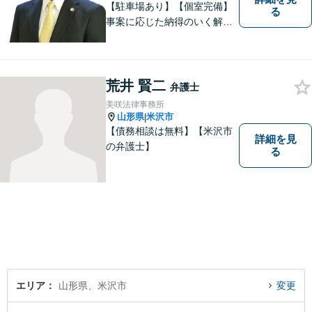
【駐車場あり】【個室完備】
る
事案に応じた納得のいく解決
をサポートします！
荒井 賢二
弁護士
美咲法律事務所
山形県
米沢市
|
【債務相談は無料】【米沢市
詳細を見
の弁護士】
る
エリア
山形県、米沢市
変更