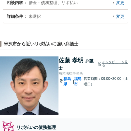
相談内容
借金・債務整理、リボ払い
変更
詳細条件
未選択
変更
米沢市から近いリボ払いに強い弁護士
佐藤 孝明
弁護
インタビューを見
る
士
福光法律事務所
福島
福島
営業時間：09:00~20:00（土
|
県
市
曜日）
リボ払いの債務整理