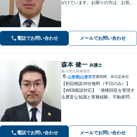
がけています。お困りの方は、お気軽
にご相談ください。
電話でお問い合わせ
メールでお問い合わせ
森本 健一
弁護士
菊川明法律事務所
山形県
山形市
営業時間：本日定休日
|
【初回相談30分無料（平日のみ）】
【WEB面談対応】「債権回収を実現す
る豊富な知識と実務経験」不動産問
題：賃貸借契約書の作成から入居者と
のトラブル対応まで、オーナーさまの
立場に立った解決をご提案します。
【休日・夜間相談可】
電話でお問い合わせ
メールでお問い合わせ