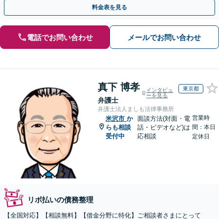
案します【土曜相談可】【駐車場完備】【完全個室】
料金表を見る
電話でお問い合わせ
メールでお問い合わせ
真下 博孝
東京都
インタビュ
ーを見る
弁護士
弁護士法人ましも法律事務所
営業時
米沢市
か
面談方法(対面・電
らも相談
話・ビデオなど)は
間：本日
受付中
応相談
定休日
リボ払いの債務整理
【全国対応】【相談無料】【借金分野に特化】ご相談者さまにとって