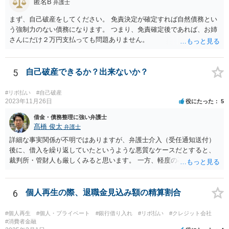
匿名B
弁護士
まず、自己破産をしてください。 免責決定が確定すれば自然債務とい
う強制力のない債務になります。 つまり、免責確定後であれば、お姉
さんにだけ２万円支払っても問題ありません。
5
自己破産できるか？出来ないか？
#リボ払い
#自己破産
2023年11月26日
役にたった
5
借金・債務整理に強い弁護士
髙橋 俊太
弁護士
詳細な事実関係が不明ではありますが、弁護士介入（受任通知送付）
後に、借入を繰り返していたというような悪質なケースだとすると、
裁判所・管財人も厳しくみると思います。 一方、軽度の不注意による
手違いや行き違いというくらいであれば、弁護士を通じて裁判所・管
財人に対して反省の姿勢を示せば、不許可という結果にはならないと
思われます。
6
個人再生の際、退職金見込み額の精算割合
#個人再生
#個人・プライベート
#銀行借り入れ
#リボ払い
#クレジット会社
#消費者金融