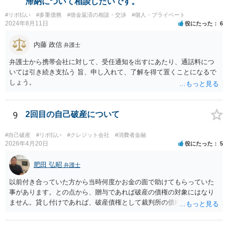
滞納について相談したいです。
#リボ払い
#多重債務
#借金返済の相談・交渉
#個人・プライベート
2024年8月11日
役にたった
6
内藤 政信
弁護士
弁護士から携帯会社に対して、受任通知を出すにあたり、通話料につ
いては引き続き支払う 旨、申し入れて、了解を得て置くことになるで
しょう。
9
2回目の自己破産について
#自己破産
#リボ払い
#クレジット会社
#消費者金融
2026年4月20日
役にたった
5
肥田 弘昭
弁護士
以前付き合っていた方から当時何度かお金の面で助けてもらっていた
事があります。との点から、贈与であれば破産の債権の対象にはなり
ません。貸し付けであれば、破産債権として裁判所の債権者一覧表に
あげる必要がある。10年前であれば、2回目と言っても認められるかと
思います。生活保護を受給後法テラスを利用する流れになるかと思い