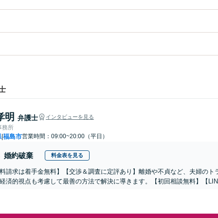
士
孝明
弁護士
インタビューを見る
事務所
県
福島市
営業時間：09:00~20:00（平日）
|
婚約破棄
料金表を見る
料請求は着手金無料】【交渉＆調査に定評あり】離婚や不貞など、夫婦のト
経済的視点も考慮して最善の方法で解決に導きます。【初回相談無料】【LIN