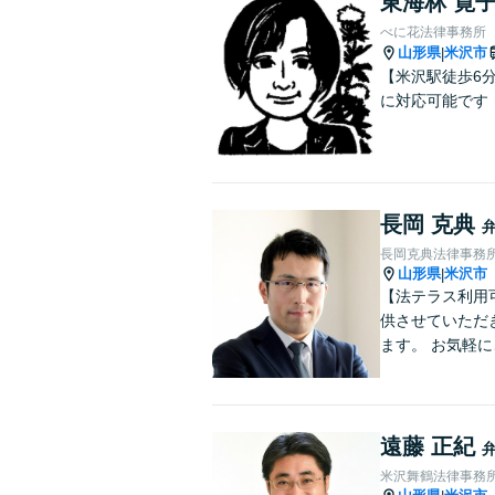
東海林 寛
べに花法律事務所
山形県
米沢市
|
【米沢駅徒歩6
に対応可能です
長岡 克典
長岡克典法律事務
山形県
米沢市
|
【法テラス利用
供させていただ
ます。 お気軽
遠藤 正紀
米沢舞鶴法律事務