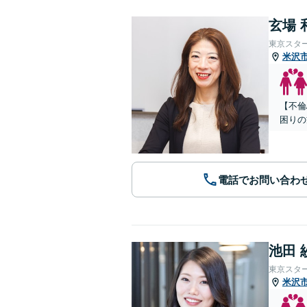
玄場 
東京スタ
米沢
【不倫
困りの
電話でお問い合わ
池田 
東京スタ
米沢