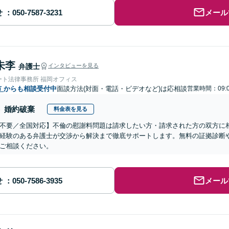
せ
メール
朱李
弁護士
インタビューを見る
ート法律事務所 福岡オフィス
市
からも相談受付中
面談方法(対面・電話・ビデオなど)は応相談
営業時間：09:0
婚約破棄
料金表を見る
不要／全国対応】不倫の慰謝料問題は請求したい方・請求された方の双方に
経験のある弁護士が交渉から解決まで徹底サポートします。無料の証拠診断
ご相談ください。
せ
メール