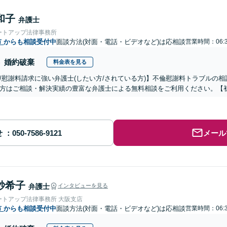
和子
弁護士
ートアップ法律事務所
市
からも相談受付中
面談方法(対面・電話・ビデオなど)は応相談
営業時間：06:3
婚約破棄
料金表を見る
/慰謝料請求に強い弁護士(したい方/されている方)】不倫慰謝料トラブルの相
方はご相談・解決実績の豊富な弁護士による無料相談をご利用ください。【初
せ
メール
紗希子
弁護士
インタビューを見る
ートアップ法律事務所 大阪支店
市
からも相談受付中
面談方法(対面・電話・ビデオなど)は応相談
営業時間：06:3