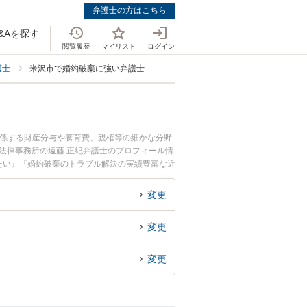
弁護士の方はこちら
&Aを探す
閲覧履歴
マイリスト
ログイン
護士
米沢市で婚約破棄に強い弁護士
関係する財産分与や養育費、親権等の細かな分野
法律事務所の遠藤 正紀弁護士のプロフィール情
たい』『婚約破棄のトラブル解決の実績豊富な近
者さんにおすすめです。
変更
変更
変更