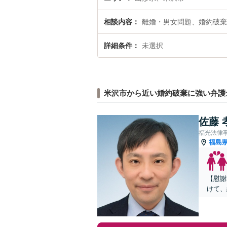
相談内容
離婚・男女問題、婚約破棄
詳細条件
未選択
米沢市から近い婚約破棄に強い弁護
佐藤 
福光法律
福島
【慰謝
けて、