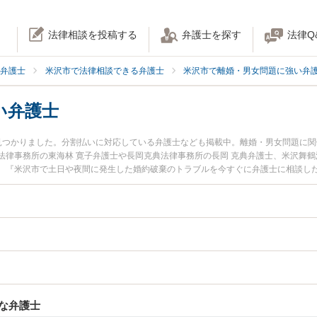
法律相談を投稿する
弁護士を探す
法律Q
弁護士
米沢市で法律相談できる弁護士
米沢市で離婚・男女問題に強い弁
い弁護士
見つかりました。分割払いに対応している弁護士なども掲載中。離婚・男女問題に
法律事務所の東海林 寛子弁護士や長岡克典法律事務所の長岡 克典弁護士、米沢舞鶴
。『米沢市で土日や夜間に発生した婚約破棄のトラブルを今すぐに弁護士に相談し
約破棄を法律相談できる米沢市内の弁護士に相談予約したい』などでお困りの相談
な弁護士