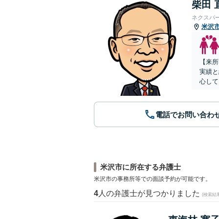
柴田 
ネクスパ
米沢
【来所
実績と
心して
電話でお問い合わ
米沢市に所在する弁護士
米沢市の事務所等での面談予約が可能です。
4
人の弁護士が見つかりました
(検索結