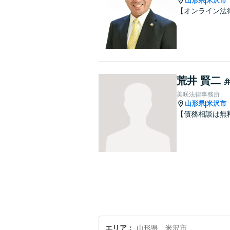
山形県
米沢市
|
【オンライン法
荒井 賢二
美咲法律事務所
山形県
米沢市
|
【債務相談は無
エリア
山形県、米沢市