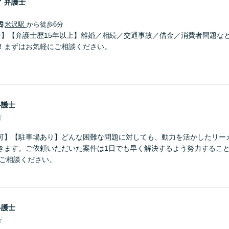
子
弁護士
米沢駅
から徒歩6分
分】【弁護士歴15年以上】離婚／相続／交通事故／借金／消費者問題な
！まずはお気軽にご相談ください。
弁護士
所
可】【駐車場あり】どんな困難な問題に対しても、動力を活かしたリー
きます。ご依頼いただいた案件は1日でも早く解決するよう努力するこ
にご相談ください。
弁護士
所