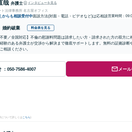
直哉
弁護士
インタビューを見る
ート法律事務所 名古屋オフィス
市
からも相談受付中
面談方法(対面・電話・ビデオなど)は応相談
営業時間：09:0
婚約破棄
料金表を見る
不要／全国対応】不倫の慰謝料問題は請求したい方・請求された方の双方に
経験のある弁護士が交渉から解決まで徹底サポートします。無料の証拠診断
ご相談ください。
せ
メール
果について詳しくは
こちら
)