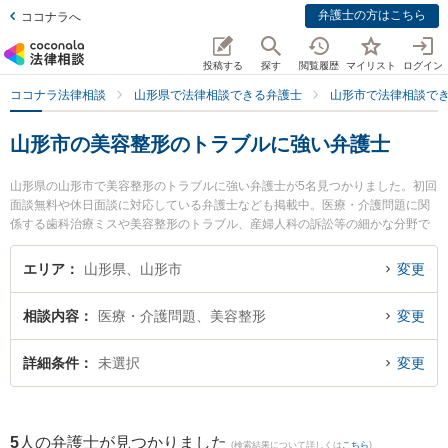
弁護士の方はこちら
ココナラへ
投稿する
探す
閲覧履歴
マイリスト
ログイン
ココナラ法律相談
山形県で法律相談できる弁護士
山形市で法律相談で
山形市の美容整形のトラブルに強い弁護士
山形県の山形市で美容整形のトラブルに強い弁護士が5名見つかりました。初回
面談無料や休日面談に対応している弁護士なども掲載中。医療・介護問題に関
係する歯科治療ミスや美容整形のトラブル、産婦人科の訴訟等の細かな分野で
の絞り込み検索もでき便利です。特に菊川明法律事務所の森本 健一弁護士や樹
氷の森法律事務所の細江 大樹弁護士、及川法律事務所の及川 善大弁護士のプロ
エリア
山形県、山形市
変更
フィール情報や弁護士費用、強みなどが注目されています。『山形市で土日や
夜間に発生した美容整形のトラブルのトラブルを今すぐに弁護士に相談した
相談内容
医療・介護問題、美容整形
変更
い』『美容整形のトラブルのトラブル解決の実績豊富な近くの弁護士を検索し
たい』『初回相談無料で美容整形のトラブルを法律相談できる山形市内の弁護
士に相談予約したい』などでお困りの相談者さんにおすすめです。
詳細条件
未選択
変更
5
人の弁護士が見つかりました
(検索結果について詳しくは
こちら
)