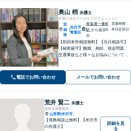
奥山 梢
弁護士
弁護士法人リーガルプロフェッション
青葉通一番町
営業時間：
宮
仙台市
本日定休日
城
駅
から徒歩5
|
青葉区
県
分
【初回来所相談無料】【当日相談可】
【秘密厳守】離婚、相続、借金問題、
交通事故など様々なお悩みについて、
誠実にお話しをうかがいスピーディー
な問題解決を目指します。まずはお気
軽にご相談下さい。
電話でお問い合わせ
メールでお問い合わせ
荒井 賢二
弁護士
美咲法律事務所
山形県
米沢市
|
【債務相談は無料】【米沢市
詳細を見
の弁護士】
る