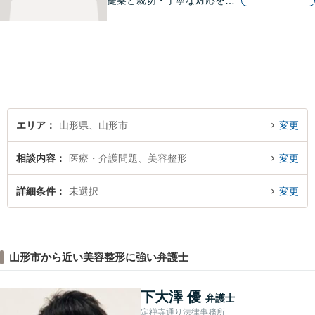
提案と親切・丁寧な対応をい
たします。必ず皆様のお力に
なりますので、お気軽にご相
談下さい。【法テラス利用
可】不安や問題について法的
リスクを説明し、見通しを立
て、より良い解決に導くお手
伝いをいたします。
エリア
山形県、山形市
変更
相談内容
医療・介護問題、美容整形
変更
詳細条件
未選択
変更
山形市から近い美容整形に強い弁護士
下大澤 優
弁護士
定禅寺通り法律事務所