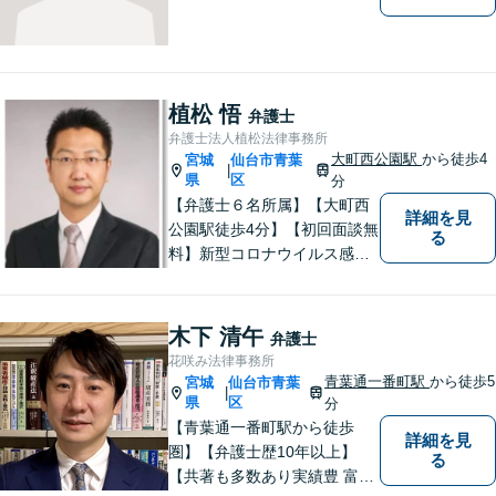
植松 悟
弁護士
弁護士法人植松法律事務所
大町西公園駅
から徒歩4
宮城
仙台市青葉
|
県
区
分
【弁護士６名所属】【大町西
詳細を見
公園駅徒歩4分】【初回面談無
る
料】新型コロナウイルス感染
拡大や業績の悪化によって、
借金でお困りの方へ解決策を
ご提案いたします。その他分
木下 清午
弁護士
野にも対応可能。相談者が十
花咲み法律事務所
分に理解できるよう丁寧に説
青葉通一番町駅
から徒歩5
宮城
仙台市青葉
|
明することを心がけていま
県
区
分
す。
【青葉通一番町駅から徒歩
詳細を見
圏】【弁護士歴10年以上】
る
【共著も多数あり実績豊 富】