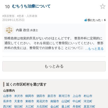
で しょう。
10
むちうち治療について
#美容整形
#患者・入所者側
2019年11月25日
役にたった
6
内藤 政信
弁護士
頸椎捻挫は他覚的所見がないのがほとんどです。 整形外科に定期的に
通院してください。 それを前提にして整骨院にいってください。 整形
外科の先生には、整骨院での治療をするこ とについて話し、OKをも
らってください。
もっとみる
近くの市区町村を選び直す
山形県内
山形市
米沢市
鶴岡市
酒田市
新庄市
寒河江市
上山市
村山市
長井市
天童市
東根市
尾花沢市
南陽市
山辺町
中山町
河北町
西川町
朝日町
大江町
大石田町
金山町
最上町
舟形町
真室川町