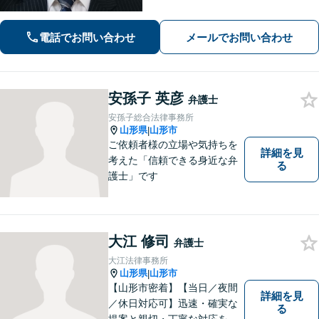
電話でお問い合わせ
メールでお問い合わせ
安孫子 英彦
弁護士
安孫子総合法律事務所
山形県
山形市
|
ご依頼者様の立場や気持ちを
詳細を見
考えた「信頼できる身近な弁
る
護士」です
大江 修司
弁護士
大江法律事務所
山形県
山形市
|
【山形市密着】【当日／夜間
詳細を見
／休日対応可】迅速・確実な
る