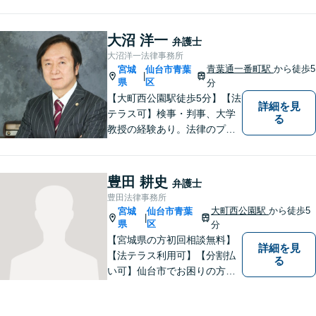
様々な業種の中小企業からの
ご依頼多数！企業の内情に精
通した深いアドバ イスが可
大沼 洋一
弁護士
能。借金・債務整理に関して
大沼洋一法律事務所
も熟知。
青葉通一番町駅
から徒歩5
宮城
仙台市青葉
|
県
区
分
【大町西公園駅徒歩5分】【法
詳細を見
テラス可】検事・判事、大学
る
教授の経験あり。法律のプロ
フェッショナルとして、常に
誠実な対応をすることをモッ
トーにしています。「相談し
豊田 耕史
弁護士
てよかった」と思ってもらえ
豊田法律事務所
るような弁護士を目指し、
大町西公園駅
から徒歩5
宮城
仙台市青葉
|
日々精進いたします。
県
区
分
【宮城県の方初回相談無料】
詳細を見
【法テラス利用可】【分割払
る
い可】仙台市でお困りの方
は、ぜひともご相談くださ
い。経験豊富な弁護士が法律