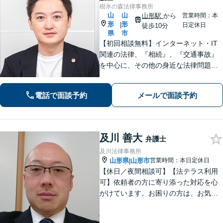
樹氷の森法律事務所
山
山
山形駅
から
営業時間：本
形
形
|
日定休日
徒歩10分
県
市
【初回相談無料】インターネット・IT
関連の法律、『相続』、『交通事故』
を中心に、その他の身近な法律問題も
広く取り扱っております。一人で悩ま
ず、まずはお気軽にご相談ください
電話で面談予約
メールで面談予約
【オンライン相談可能】【完全個室】
【駐車場あり】【山形駅11分】
及川 善大
弁護士
及川法律事務所
山形県
山形市
営業時間：本日定休日
|
【休日／夜間相談可】【法テラス利用
可】依頼者の方に寄り添った対応を心
がけています。お困りの方は、お気軽
にご相談ください。