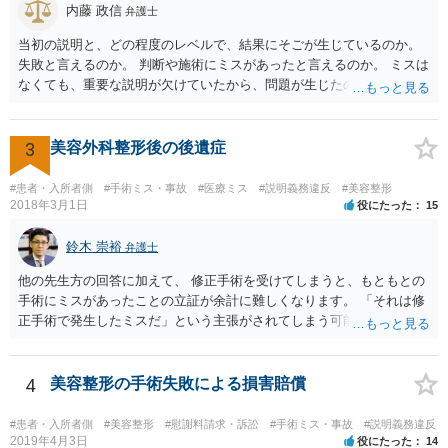
しく悪くなってしまったとか， 手術のミスの結果，入院期間が延びて
内藤 政信
弁護士
しまったとかいう事情があれば， 追加請求が可能な余地があります。
当初の説明と、どの程度のレベルで、結果にそごが生じているのか。
ただし，手術代の返金に応じた際に「これ以上金銭の請求はしませ
失敗と言えるのか。 判断や施術にミスがあったと言えるのか。 ミスは
ん」という趣旨の合意をしてしまっていると， 上記の請求は，基本的
なくても、重要な説明が欠けていたから、問題が生じたのか。 美容整
には困難となります。
形にある程度通じてる弁護士を探せるかどうか。
3
美容外科整形後の後遺症
#患者・入所者側
#手術ミス・事故
#医療ミス
#説明義務違反
#美容整形
2018年3月1日
役にたった
15
鈴木 崇裕
弁護士
他の先生方の回答に加えて、 修正手術を受けてしまうと、もともとの
手術にミスがあったことの立証が余計に難しくなります。 「それは修
正手術で発生したミスだ」という主張がされてしまう可能性があるか
らです。 心身の苦痛はあるでしょうけれども、損害賠償請求などをご
検討なさっているのであれば、修正手術を受けるまえに弁護士に相談
して対応を決めることを強くお勧めいたします。
4
美容整形の手術失敗による損害賠償
#患者・入所者側
#美容整形
#慰謝料請求・訴訟
#手術ミス・事故
#説明義務違反
2019年4月3日
役にたった
14