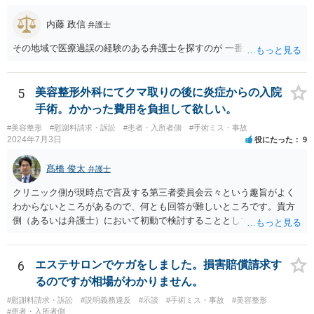
内藤 政信
弁護士
その地域で医療過誤の経験のある弁護士を探すのが 一番近道だね。
5
美容整形外科にてクマ取りの後に炎症からの入院
手術。かかった費用を負担して欲しい。
#美容整形
#慰謝料請求・訴訟
#患者・入所者側
#手術ミス・事故
2024年7月3日
役にたった
9
髙橋 俊太
弁護士
クリニック側が現時点で言及する第三者委員会云々という趣旨がよく
わからないところがあるので、何とも回答が難しいところです。貴方
側（あるいは弁護士）において初動で検討することとしては、クリニ
ックから診療記録の入手をすること、緊急入院先の診断内容の確認や
医師意見聴取などが考えられるかと思います。それらを踏まえてクリ
ニック側の過失を肯定できそうであれば、クリニックに対して具体的
6
エステサロンでケガをしました。損害賠償請求す
に損害賠償請求をしていくことになります。
るのですが相場がわかりません。
#慰謝料請求・訴訟
#説明義務違反
#示談
#手術ミス・事故
#美容整形
#患者・入所者側