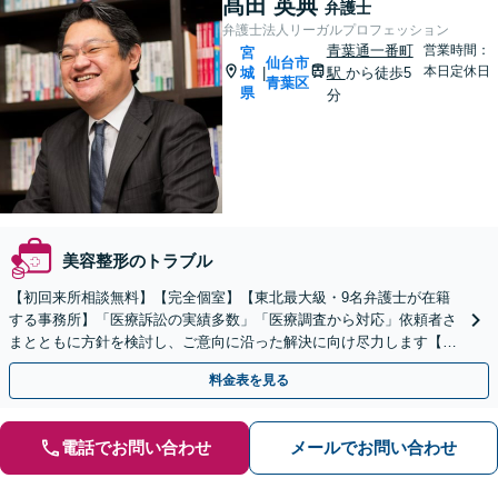
髙田 英典
弁護士
弁護士法人リーガルプロフェッション
青葉通一番町
営業時間：
宮
仙台市
本日定休日
城
駅
から徒歩5
|
青葉区
県
分
美容整形のトラブル
【初回来所相談無料】【完全個室】【東北最大級・9名弁護士が在籍
する事務所】「医療訴訟の実績多数」「医療調査から対応」依頼者さ
まとともに方針を検討し、ご意向に沿った解決に向け尽力します【24
時間メール・LINE予約受付】【土曜面談対応】
料金表を見る
電話でお問い合わせ
メールでお問い合わせ