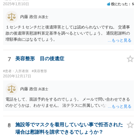
2025年1月10日
役にたった
5
内藤 政信
弁護士
１センチ１センチだと後遺障害としては認められないですね。 交通事
故の後遺障害慰謝料算定基準を調べるといいでしょう。 通院慰謝料の
増額事由にはなるでしょう。
7
美容整形 目の後遺症
#患者・入所者側
#美容整形
2020年12月17日
内藤 政信
弁護士
電話をして、面談予約をするのでしょう。 メールで問い合わせできる
のかどうかは、わかりません。 法テラスに所属していないので。
8
施設等でマスクを着用していない事で拒否された
場合は慰謝料を請求できるでしょうか？