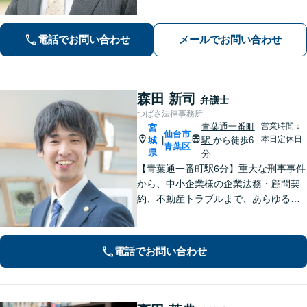
て安心してお任せいただけます。 【相
談料30分1,100円】【大町西公園駅1
電話でお問い合わせ
メールでお問い合わせ
分】【夜間・休日対応可能】
森田 新司
弁護士
つばさ法律事務所
青葉通一番町
営業時間：
宮
仙台市
本日定休日
城
駅
から徒歩6
|
青葉区
県
分
【青葉通一番町駅6分】重大な刑事事件
から、中小企業様の企業法務・顧問契
約、不動産トラブルまで、あらゆる法
律問題に全力を尽くします。ご相談い
ただくだけで解決の糸口が見える場合
もございます。一人で抱え込まず、ま
電話でお問い合わせ
ずは初回無料相談へご連絡ください。