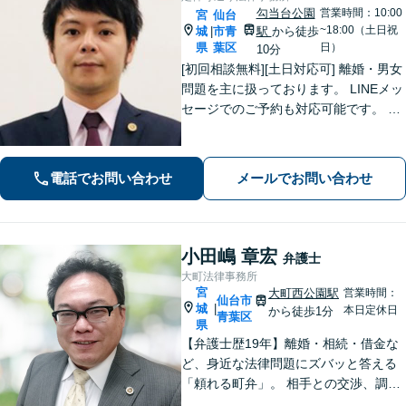
勾当台公園
営業時間：10:00
宮
仙台
~18:00（土日祝
城
市青
駅
から徒歩
|
県
葉区
日）
10分
[初回相談無料][土日対応可] 離婚・男女
問題を主に扱っております。 LINEメッ
セージでのご予約も対応可能です。 LI
NEでのご予約をご希望の場合は、以下
のリンクからご登録ください。 https://l
in.ee/uFqpYWb
電話でお問い合わせ
メールでお問い合わせ
小田嶋 章宏
弁護士
大町法律事務所
宮
大町西公園駅
営業時間：
仙台市
城
|
本日定休日
から徒歩1分
青葉区
県
【弁護士歴19年】離婚・相続・借金な
ど、身近な法律問題にズバッと答える
「頼れる町弁」。 相手との交渉、調
停、裁判、各種手続まで、必要に応じ