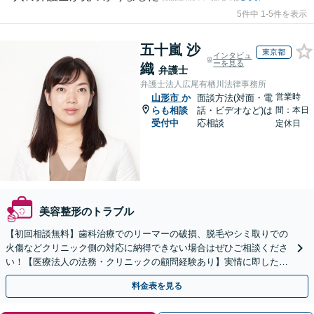
5件中 1-5件を表示
五十嵐 沙
東京都
インタビュ
ーを見る
織
弁護士
弁護士法人広尾有栖川法律事務所
営業時
山形市
か
面談方法(対面・電
らも相談
話・ビデオなど)は
間：本日
受付中
応相談
定休日
美容整形のトラブル
【初回相談無料】歯科治療でのリーマーの破損、脱毛やシミ取りでの
火傷などクリニック側の対応に納得できない場合はぜひご相談くださ
い！【医療法人の法務・クリニックの顧問経験あり】実情に即したア
ドバイスで、納得のできるトラブルの解決を目指します。
料金表を見る