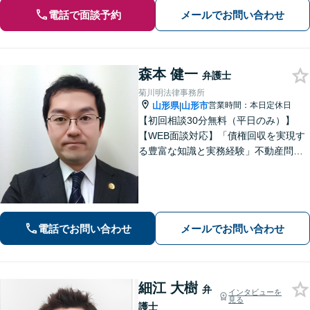
電話で面談予約
メールでお問い合わせ
森本 健一
弁護士
菊川明法律事務所
山形県
山形市
営業時間：本日定休日
|
【初回相談30分無料（平日のみ）】
【WEB面談対応】「債権回収を実現す
る豊富な知識と実務経験」不動産問
題：賃貸借契約書の作成から入居者と
のトラブル対応まで、オーナーさまの
立場に立った解決をご提案します。
【休日・夜間相談可】
電話でお問い合わせ
メールでお問い合わせ
細江 大樹
弁
インタビューを
見る
護士