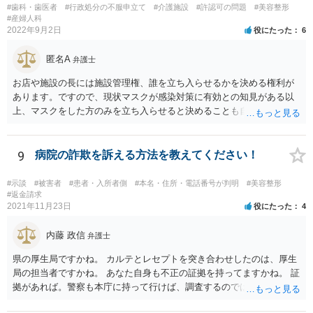
#歯科・歯医者
#行政処分の不服申立て
#介護施設
#許認可の問題
#美容整形
#産婦人科
2022年9月2日
役にたった
6
匿名A
弁護士
お店や施設の長には施設管理権、誰を立ち入らせるかを決める権利が
あります。ですので、現状マスクが感染対策に有効との知見がある以
上、マスクをした方のみを立ち入らせると決めることも自由であり、
不当な差別には当たらないと考えられます。 これが公衆浴場や旅館業
など公益的な側面のある業種ですと、公衆浴場法など各種業法で定め
られた理由以外での利用拒否は禁止されていますし、公の施設でもマ
9
病院の詐欺を訴える方法を教えてください！
スクなしだけでの利用拒否は問題となりえますが、民間のお店に対し
ては慰謝料の請求は認められないと考えられます。
#示談
#被害者
#患者・入所者側
#本名・住所・電話番号が判明
#美容整形
#返金請求
2021年11月23日
役にたった
4
内藤 政信
弁護士
県の厚生局ですかね。 カルテとレセプトを突き合わせしたのは、厚生
局の担当者ですかね。 あなた自身も不正の証拠を持ってますかね。 証
拠があれば。警察も本庁に持って行けば、調査するのではないで すか
ね。 あなた自身も証拠を持ってるなら、直接損害賠償請求してもいい