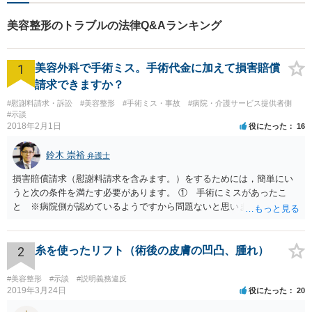
問題だけでなく、その後の事
まで相談に乗ります。
美容整形のトラブルの法律Q&Aランキング
1
美容外科で手術ミス。手術代金に加えて損害賠償
請求できますか？
#慰謝料請求・訴訟
#美容整形
#手術ミス・事故
#病院・介護サービス提供者側
#示談
2018年2月1日
役にたった
16
鈴木 崇裕
弁護士
損害賠償請求（慰謝料請求を含みます。）をするためには，簡単にい
うと次の条件を満たす必要があります。 ① 手術にミスがあったこ
と ※病院側が認めているようですから問題ないと思います。 ② 手
術のミスの「せいで」仕事を休まなければならなくなったこと ③ 手
術のミスの「せいで」マスクが外せなくなったこと ④ 仕事を休まな
ければならなくなった「せいで」休業損害が発生したこと ⑤ マスク
2
糸を使ったリフト（術後の皮膚の凹凸、腫れ）
を外せなくなった「せいで」経済的に評価できる精神的な損害が発生
したこと 「せいで」と強調した点が，内藤先生のご指摘なさる「相当
#美容整形
#示談
#説明義務違反
因果関係」です。 手術のミスと関係のないことまでは責任追及ができ
2019年3月24日
役にたった
20
ないということです。 手術のミスの結果，手術前と比べて見た目が著