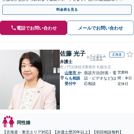
手金の返還保証もありますので安心してご相談ください。
料金表を見る
電話でお問い合わせ
メールでお問い合わせ
佐藤 光子
北海道
インタビュ
ーを見る
弁護士
虎ノ門法律経済事務所 札幌支店
営業時
山形市
か
面談方法(対面・電
らも相談
話・ビデオなど)は
間：本日
受付中
応相談
定休日
同性婚
【北海道・東北エリア対応】【弁護士歴20年以上】【初回相談無料】