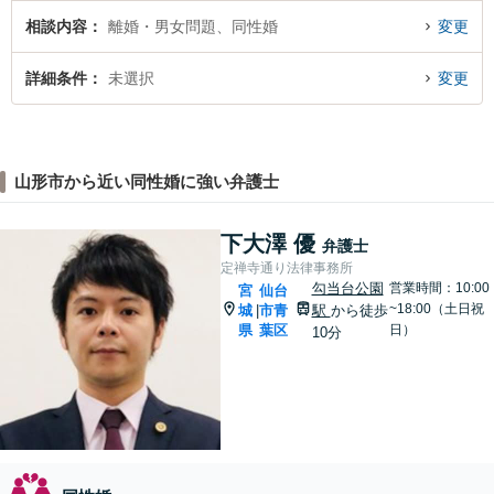
相談内容
離婚・男女問題、同性婚
変更
詳細条件
未選択
変更
山形市から近い同性婚に強い弁護士
下大澤 優
弁護士
定禅寺通り法律事務所
勾当台公園
営業時間：10:00
宮
仙台
~18:00（土日祝
城
市青
駅
から徒歩
|
県
葉区
日）
10分