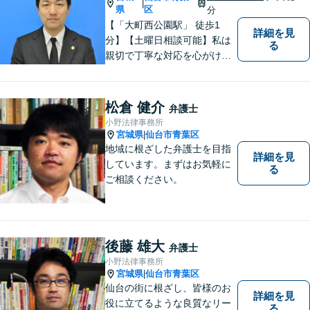
|
県
区
分
【「大町西公園駅」 徒歩1
詳細を見
分】【土曜日相談可能】私は
る
親切で丁寧な対応を心がけ、
特に社会的に弱い立場の方や
法律に不安を抱える方々に支
援を提供しています。 依頼者
松倉 健介
弁護士
の要望を実現するため、迅速
小野法律事務所
かつ的確に対応いたします。
宮城県
仙台市青葉区
|
地域に根ざした弁護士を目指
詳細を見
しています。まずはお気軽に
る
ご相談ください。
後藤 雄大
弁護士
小野法律事務所
宮城県
仙台市青葉区
|
仙台の街に根ざし、皆様のお
詳細を見
役に立てるような良質なリー
る