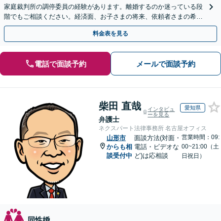
家庭裁判所の調停委員の経験があります。離婚するのか迷っている段
階でもご相談ください。経済面、お子さまの将来、依頼者さまの希望
を考慮した最善の解決策をご提案します。
料金表を見る
電話で面談予約
メールで面談予約
柴田 直哉
愛知県
インタビュ
ーを見る
弁護士
ネクスパート法律事務所 名古屋オフィス
営業時間：09:
山形市
面談方法(対面・
からも相
電話・ビデオな
00~21:00（土
談受付中
ど)は応相談
日祝日）
同性婚