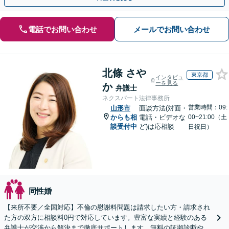
電話でお問い合わせ
メールでお問い合わせ
北條 さや
東京都
インタビュ
ーを見る
か
弁護士
ネクスパート法律事務所
営業時間：09:
山形市
面談方法(対面・
からも相
電話・ビデオな
00~21:00（土
談受付中
ど)は応相談
日祝日）
同性婚
【来所不要／全国対応】不倫の慰謝料問題は請求したい方・請求され
た方の双方に相談料0円で対応しています。豊富な実績と経験のある
弁護士が交渉から解決まで徹底サポートします。無料の証拠診断や着