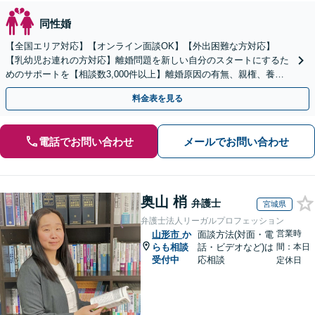
同性婚
【全国エリア対応】【オンライン面談OK】【外出困難な方対応】
【乳幼児お連れの方対応】離婚問題を新しい自分のスタートにするた
めのサポートを【相談数3,000件以上】離婚原因の有無、親権、養育
費、財産分与、慰謝料請求【夜間・休日相談可】
料金表を見る
電話でお問い合わせ
メールでお問い合わせ
奥山 梢
弁護士
宮城県
弁護士法人リーガルプロフェッション
営業時
山形市
か
面談方法(対面・電
らも相談
話・ビデオなど)は
間：本日
受付中
応相談
定休日