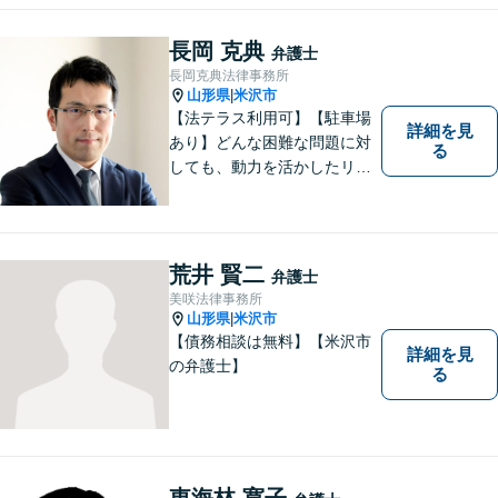
長岡 克典
弁護士
長岡克典法律事務所
山形県
米沢市
|
【法テラス利用可】【駐車場
詳細を見
あり】どんな困難な問題に対
る
しても、動力を活かしたリー
ガルサービスをご提供させて
いただきます。ご依頼いただ
いた案件は1日でも早く解決す
るよう努力することで早期解
荒井 賢二
弁護士
決を目指します。 お気軽にご
美咲法律事務所
相談ください。
山形県
米沢市
|
【債務相談は無料】【米沢市
詳細を見
の弁護士】
る
東海林 寛子