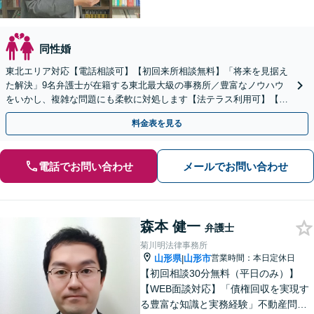
同性婚
東北エリア対応【電話相談可】【初回来所相談無料】「将来を見据え
た解決」9名弁護士が在籍する東北最大級の事務所／豊富なノウハウ
をいかし、複雑な問題にも柔軟に対処します【法テラス利用可】【秘
密厳守】
料金表を見る
電話でお問い合わせ
メールでお問い合わせ
森本 健一
弁護士
菊川明法律事務所
山形県
山形市
営業時間：本日定休日
|
【初回相談30分無料（平日のみ）】
【WEB面談対応】「債権回収を実現す
る豊富な知識と実務経験」不動産問