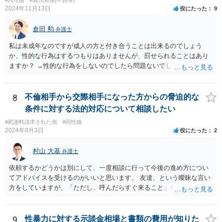
2024年11月13日
役にたった
9
倉田 勲
弁護士
私は未成年なのですが成人の方と付き合うことは出来るのでしょう
か、性的な行為はするつもりはありませんが、罰せられることはあり
ますか？ →性的な行為をしないのでしたら問題ないでしょう
8
不倫相手から交際相手になった方からの脅迫的な
条件に対する法的対応について相談したい
#慰謝料請求された側
#同性婚
2024年8月3日
役にたった
2
村山 大基
弁護士
依頼するかどうかは別にして、一度相談に行って今後の進め方につい
てアドバイスを受けるのがいいと思います。 友達、という曖昧な言い
方をしていますが、「ただし、呼んだらすぐ来ること」などと条件を
つけているあたり、 今後も何かしら行ってきそうなので、おっしゃる
通り関わりを断つ方向がいいと思います。
9
性暴力に対する示談金相場と書類の費用が知りた