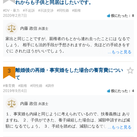
を立証できる場合は、請求は可能と考えます。
れからも子供と同居はしたいです。
#DV・暴力
#不起訴
#示談交渉
#同性婚
#親権
2020年2月7日
役にたった
8
内藤 政信
弁護士
家出と同じことですが、親権者のもとから連れ去ったことには なるで
しょう。 相手にも法的手段が予想されますから、先ほどの手続きをす
ぐに されたほうがいいでしょう。
3
離婚後の再婚・事実婚をした場合の養育費につい
て
#養育費
#親権
#同性婚
#調停
2019年9月4日
役にたった
4
内藤 政信
弁護士
１、事実婚も内縁と同じように考えられているので、扶養義務は あり
ますね。 ２、子供ができた、養子縁組した場合は、減額申請すれば減
額に なるでしょう。 ３、手続を踏めば、減額になるでしょう。 ４、
それだけでは、減額はされないでしょう。 ５、養育費に影響はないで