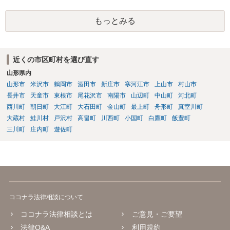
めいたします。起訴されてしまうと前科はついてしまう可能性が極め
て高いので、被害金額はさほど大きくなく初犯で起訴猶予の可能性が
もっとみる
あり得る事案なのであれば、起訴までの弁護活動が極めて重要です。
もちろん国選弁護人であってもできるかぎり最善を尽くす弁護士が大
多数だとは思いますが、特に被害件数が多いようなケースですと、一
般論としては私選弁護人に頼んだ方がどうしても使える時間が多くな
近くの市区町村を選び直す
り、示談をまとめられる可能性が高くなる傾向は否定できないように
山形県内
思われます。
山形市
米沢市
鶴岡市
酒田市
新庄市
寒河江市
上山市
村山市
長井市
天童市
東根市
尾花沢市
南陽市
山辺町
中山町
河北町
西川町
朝日町
大江町
大石田町
金山町
最上町
舟形町
真室川町
大蔵村
鮭川村
戸沢村
高畠町
川西町
小国町
白鷹町
飯豊町
三川町
庄内町
遊佐町
ココナラ法律相談について
ココナラ法律相談とは
ご意見・ご要望
法律Q&A
利用規約