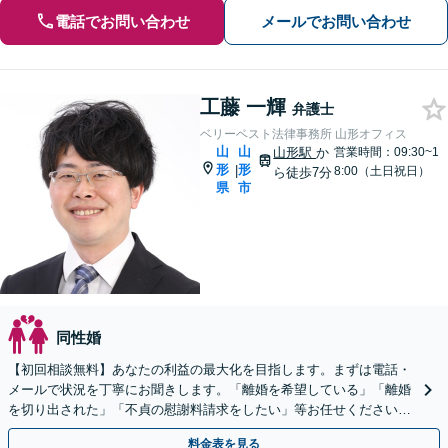
電話でお問い合わせ
メールでお問い合わせ
工藤 一輝
弁護士
ベリーベスト法律事務所 山形オフィス
山
山
山形駅
か
営業時間：09:30~1
形
形
|
8:00（土日祝日）
ら徒歩7分
県
市
同性婚
【初回相談無料】あなたの利益の最大化を目指します。まずは電話・
メールで状況を丁寧にお聞きします。「離婚を希望している」「離婚
を切り出された」「不貞の慰謝料請求をしたい」等お任せください。
【リーズナブルな料金設定】
料金表を見る