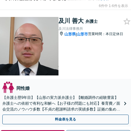
6件中 1-6件を表示
及川 善大
弁護士
及川法律事務所
山形県
山形市
営業時間：本日定休日
|
同性婚
【弁護士歴9年目】【山形の実力派弁護士】【離婚調停の経験豊富】
弁護士への依頼で有利な和解へ【お子様の問題にも対応】養育費／面
会交流のノウハウ多数【不貞の慰謝料請求の実績多数】証拠の集め方
をアドバイス！性別・年代問わず早い段階でご相談ください
料金表を見る