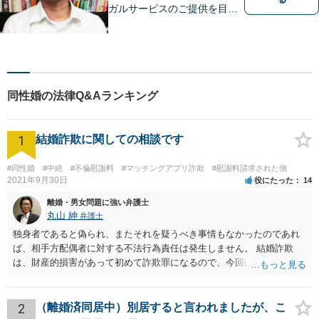
ガルサービスのご提供を目指
しています。
同性婚の法律Q&Aランキング
1
結婚詐欺に関しての相談です
#同性婚
#中絶
#不倫慰謝料
#マッチングアプリ詐欺
#慰謝料請求された側
2021年9月30日
役にたった
14
離婚・男女問題に強い弁護士
丸山 紳
弁護士
独身者であると偽られ、またそれを疑うべき事情もなかったのであれ
ば、相手方配偶者に対する不法行為責任は発生しません。 結婚詐欺
は、財産的損害があって初めて詐欺罪になるので、今回は該当しませ
ん。 貞操権侵害は、既婚者であることを偽られていて、その上既婚者
であることを知っていれば交際しなかったといえる場合に、慰謝料請
求が可能です。 LINEなどで、結婚を当然の前提にした関係だったこと
2
（離婚済同居中）別居すると言われましたが、こ