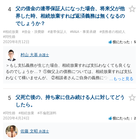
しょう。 いろいろ議論のあるところですが、実務は上記のような運用
でしょう。
4
父の借金の連帯保証人になった場合、将来父が他
界した時、相続放棄すれば返済義務は無くなるの
でしょうか？
#相続放棄
#借金・浪費癖
#連帯保証人
#M&A・事業承継
#債務者の相続人
#同性婚
2020年8月12日
役にたった
5
村山 大基
弁護士
＞もし支払義務が生じた場合、相続放棄すれば支払わなくても良くな
るのでしょうか…？ ①御父上の債務については、相続放棄すれば支払
わなくて構いませんが、 ②相談者さんご自身の義務については、契約
書そのもの（サインした推定相続人はどんな義務を負うのか）を見て
いないので何とも言えません。 そもそも、何の義務も負わないなら、
印鑑証明まで用意して推定相続人にサインさせる意味もないような気
5
父死亡後の、持ち家に住み続ける人に対してどう
がします。 もし何らかの義務を相続放棄しても負う内容だと困ります
したら。
ので、契約書の文面を持って、弁護士に相談に行かれることをお勧め
#同性婚
#相続放棄
#不倫慰謝料
します。
2020年4月24日
役にたった
2
佐藤 文昭
弁護士