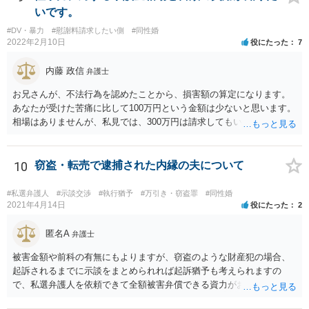
いです。
#DV・暴力
#慰謝料請求したい側
#同性婚
2022年2月10日
役にたった
7
内藤 政信
弁護士
お兄さんが、不法行為を認めたことから、損害額の算定になります。
あなたが受けた苦痛に比して100万円という金額は少ないと思います。
相場はありませんが、私見では、300万円は請求してもいいですね。
しかし、支払い能力の問題もあるので、支払うと言う気持ちが、なく
なるような条件では困るでしょう。 支払いの効果を高めるために、弁
護士を立ち合い人にするといいで しょう。 したがって、金額も含め
10
窃盗・転売で逮捕された内縁の夫について
て、条件については弁護士と話をするといい でしょう。 書面はどちら
が作っても構いません。 書類を作るには、少なくも、５５０００円
#私選弁護人
#示談交渉
#執行猶予
#万引き・窃盗罪
#同性婚
は、かかるでしょう。
2021年4月14日
役にたった
2
匿名A
弁護士
被害金額や前科の有無にもよりますが、窃盗のような財産犯の場合、
起訴されるまでに示談をまとめられれば起訴猶予も考えられますの
で、私選弁護人を依頼できて全額被害弁償できる資力がお有りなので
あれば、信頼できそうな弁護士を探して一度相談されることをおすす