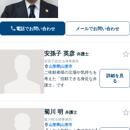
題：賃貸借契約書の作成から入居者と
のトラブル対応まで、オーナーさまの
立場に立った解決をご提案します。
【休日・夜間相談可】
電話でお問い合わせ
メールでお問い合わせ
安孫子 英彦
弁護士
安孫子総合法律事務所
山形県
山形市
|
ご依頼者様の立場や気持ちを
詳細を見
考えた「信頼できる身近な弁
る
護士」です
菊川 明
弁護士
菊川明法律事務所
山形県
山形市
|