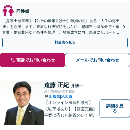
同性婚
【弁護士歴19年】【仙台の離婚弁護士】離婚の先にある「人生の再出
発」を応援します。豊富な解決実績をもとに、慰謝料・財産分与・養
育費・婚姻費用など条件を整理し、離婚成立に向け親身にサポートし
ます。【大町西公園駅1分】【夜間・休日対応可能】
料金表を見る
電話でお問い合わせ
メールでお問い合わせ
遠藤 正紀
弁護士
米沢舞鶴法律事務所
山形県
米沢市
|
【オンライン法律相談可】
詳細を見
【駐車場あり】【個室完備】
る
事案に応じた納得のいく解決
をサポートします！