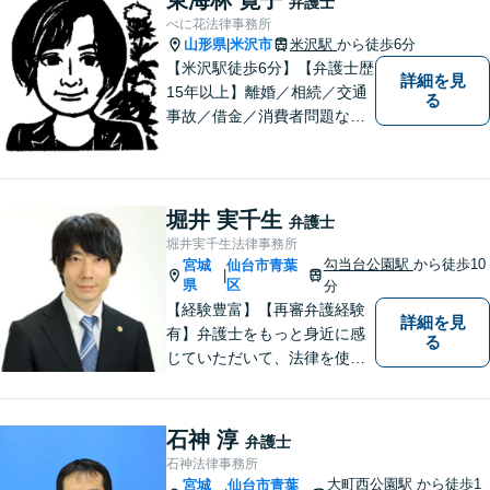
弁護士
べに花法律事務所
山形県
米沢市
米沢駅
から徒歩6分
|
【米沢駅徒歩6分】【弁護士歴
詳細を見
15年以上】離婚／相続／交通
る
事故／借金／消費者問題な
ど、さまざまな問題に対応可
能です！まずはお気軽にご相
談ください。
堀井 実千生
弁護士
堀井実千生法律事務所
勾当台公園駅
から徒歩10
宮城
仙台市青葉
|
県
区
分
【経験豊富】【再審弁護経験
詳細を見
有】弁護士をもっと身近に感
る
じていただいて、法律を使っ
てあなたを守ります。
石神 淳
弁護士
石神法律事務所
大町西公園駅
から徒歩1
宮城
仙台市青葉