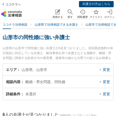
弁護士の方はこちら
ココナラへ
投稿する
探す
閲覧履歴
マイリスト
ログイン
ココナラ法律相談
山形県で法律相談できる弁護士
山形市で法律相談で
山形市の同性婚に強い弁護士
山形県の山形市で同性婚に強い弁護士が6名見つかりました。初回面談無料や休
日面談に対応している弁護士、解決事例を持つ弁護士なども掲載中。離婚・男
女問題に関係する財産分与や養育費、親権等の細かな分野での絞り込み検索も
でき便利です。特に及川法律事務所の及川 善大弁護士やベリーベスト法律事務
所 山形オフィスの工藤 一輝弁護士、菊川明法律事務所の森本 健一弁護士のプ
エリア
山形県、山形市
変更
ロフィール情報や弁護士費用、強みなどが注目されています。『山形市で土日
や夜間に発生した同性婚のトラブルを今すぐに弁護士に相談したい』『同性婚
相談内容
離婚・男女問題、同性婚
変更
のトラブル解決の実績豊富な近くの弁護士を検索したい』『初回相談無料で同
性婚を法律相談できる山形市内の弁護士に相談予約したい』などでお困りの相
談者さんにおすすめです。
詳細条件
未選択
変更
6
人の弁護士が見つかりました
(検索結果について詳しくは
こちら
)