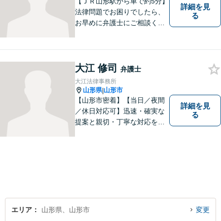
【ＪＲ山形駅から車で約5分】
詳細を見
法律問題でお困りでしたら、
る
お早めに弁護士にご相談くだ
さい。 依頼者様の抱えていら
っしゃる不安や、ご希望を丁
寧にお伺いいたします。
大江 修司
弁護士
大江法律事務所
山形県
山形市
|
【山形市密着】【当日／夜間
詳細を見
／休日対応可】迅速・確実な
る
提案と親切・丁寧な対応をい
たします。必ず皆様のお力に
なりますので、お気軽にご相
談下さい。【法テラス利用
可】不安や問題について法的
リスクを説明し、見通しを立
て、より良い解決に導くお手
伝いをいたします。
エリア
山形県、山形市
変更