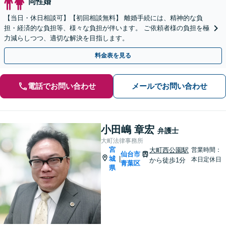
同性婚
【当日・休日相談可】【初回相談無料】 離婚手続には、精神的な負
担・経済的な負担等、様々な負担が伴います。 ご依頼者様の負担を極
力減らしつつ、適切な解決を目指します。
料金表を見る
電話でお問い合わせ
メールでお問い合わせ
小田嶋 章宏
弁護士
大町法律事務所
宮
大町西公園駅
営業時間：
仙台市
城
|
本日定休日
から徒歩1分
青葉区
県