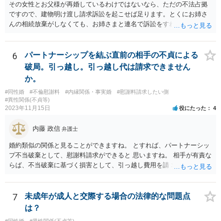
その女性とお父様が再婚しているわけではないなら、ただの不法占拠
ですので、建物明け渡し請求訴訟を起こせば足ります。とくにお姉さ
んの相続放棄がしなくても、お姉さまと連名で訴訟をすればいいだけ
のことです。
6
パートナーシップを結ぶ直前の相手の不貞による
破局。引っ越し。引っ越し代は請求できません
か。
#同性婚
#不倫慰謝料
#内縁関係・事実婚
#慰謝料請求したい側
#異性関係(不貞等)
2023年11月15日
役にたった
4
内藤 政信
弁護士
婚約類似の関係と見ることができますね。 とすれば、パートナーシッ
プ不当破棄として、慰謝料請求ができると 思いますね。 相手が有責な
らば、不当破棄に基づく損害として、引っ越し費用を請 求できるよう
に思います。
7
未成年が成人と交際する場合の法律的な問題点
は？
#同性婚
#異性関係(不貞等)