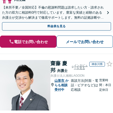
【来所不要／全国対応】不倫の慰謝料問題は請求したい方・請求され
た方の双方に相談料0円で対応しています。豊富な実績と経験のある
弁護士が交渉から解決まで徹底サポートします。無料の証拠診断や着
手金の返還保証もありますので安心してご相談ください。
料金表を見る
電話でお問い合わせ
メールでお問い合わせ
齋藤 慶
神奈川県
インタビュ
ーを見る
邦
弁護士
弁護士法人湘南LAGOON
営業時
山形市
か
面談方法(対面・電
らも相談
話・ビデオなど)は
間：本日
受付中
応相談
定休日