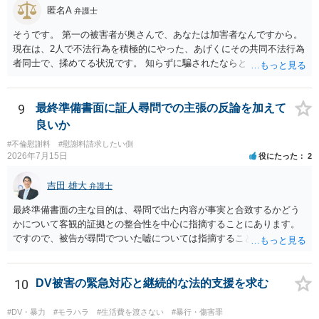
匿名A
弁護士
そうです。 第一の被害者が奥さんで、あなたは加害者なんですから。
現在は、2人で不法行為を積極的にやった、あげくにその共同不法行為
者同士で、揉めてる状況です。 知らずに騙されたならともか
く・・・。 それでも経緯を考えれば多少は、その男よりは同情できる
というだけですから。
9
最終準備書面に証人尋問での主張の反論を加えて
良いか
#不倫慰謝料
#慰謝料請求したい側
2026年7月15日
役にたった
2
吉田 雄大
弁護士
最終準備書面の主な目的は、尋問で出た内容が事実と合致するかどう
かについて客観的証拠との整合性を中心に指摘することにあります。
ですので、被告が尋問でついた嘘については指摘することが大切で
す。また、尋問でそれまで出てこなかった新しい話が出た場合でも、
事実でないとの指摘をすることも必要です。 これらの点について最終
準備書面で的確な指摘ができれば裁判所の理解も深まると思います
10
DV被害の緊急対応と継続的な法的支援を求む
が、和解のときに裁判所から開示された金額からさらに判決金額が増
えるかどうかは、裁判官の個性に依る点が大きいので、何ともいえま
#DV・暴力
#モラハラ
#生活費を渡さない
#暴行・傷害罪