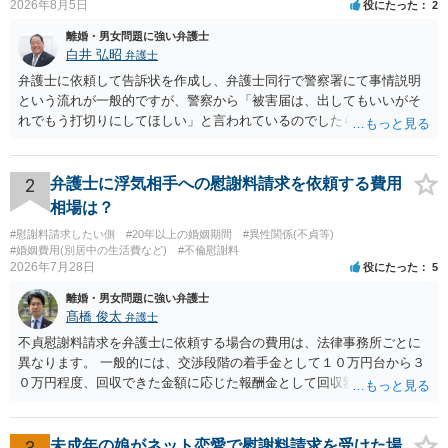
2026年8月5日
役にたった
2
離婚・男女問題に強い弁護士
白井 弘昭
弁護士
弁護士に依頼して告訴状を作成し、弁護士同行で警察署にて事情説明
という流れが一般的ですが、警察から「被害届は、出してもいいがそ
れでもう打切りにしてほしい」と言われているのでしたら、あまり結
論は変わらないかもしれないですね。 所轄の警察を飛び越えて、直接
検察庁に訴えるのもありかもしれないですが、実際に捜査をするの
は、結局所轄だと思われますので、やはり結論は変わらないかもしれ
2
弁護士に浮気相手への慰謝料請求を依頼する費用
ないです。 一度、最寄りの「刑事に強い」とうたっている弁護士に相
相場は？
談してみてはいかがでしょうか。 以上、ご参考まで。
#慰謝料請求したい側
#20年以上の婚姻期間
#異性関係(不貞等)
#婚姻費用(別居中の生活費など)
#不倫慰謝料
2026年7月28日
役にたった
5
離婚・男女問題に強い弁護士
髙橋 俊太
弁護士
不貞慰謝料請求を弁護士に依頼する場合の費用は、法律事務所ごとに
異なります。 一般的には、交渉段階の着手金として１０万円台から３
０万円程度、回収できた金額に応じた報酬金として回収額の１０％か
ら２０％程度が設定されていることがあります。訴訟に移行する場合
には、追加着手金や日当、実費が発生することもあります。 もっと
も、証拠が十分にあるか、相手方の住所・勤務先が分かるか、慰謝料
3
未成年の娘がネット恋愛で慰謝料請求を受けた場