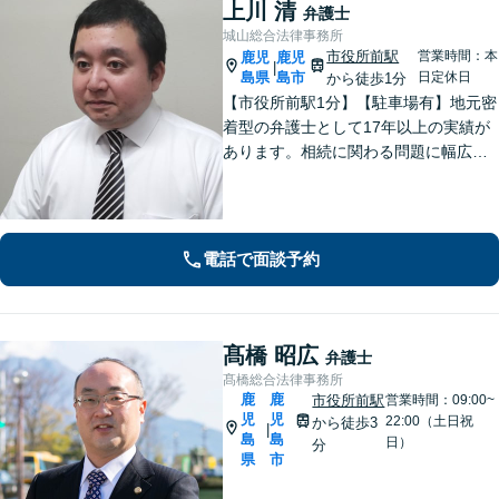
上川 清
弁護士
城山総合法律事務所
市役所前駅
営業時間：本
鹿児
鹿児
|
島県
島市
日定休日
から徒歩1分
【市役所前駅1分】【駐車場有】地元密
着型の弁護士として17年以上の実績が
あります。相続に関わる問題に幅広く
対応可。遺言書作成から遺言の執行ま
ですべて対応。弁護士に依頼して借金
の督促をストップ。状況を丁寧にヒア
リングした適切な解決策をご提案。
電話で面談予約
髙橋 昭広
弁護士
髙橋総合法律事務所
鹿
鹿
市役所前駅
営業時間：09:00~
児
児
22:00（土日祝
から徒歩3
|
島
島
日）
分
県
市