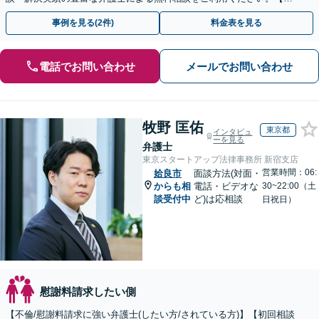
倫相談は初回0円】【全国対応】
事例を見る(2件)
料金表を見る
電話でお問い合わせ
メールでお問い合わせ
牧野 匡佑
東京都
インタビュ
ーを見る
弁護士
東京スタートアップ法律事務所 新宿支店
営業時間：06:
姶良市
面談方法(対面・
からも相
電話・ビデオな
30~22:00（土
談受付中
ど)は応相談
日祝日）
慰謝料請求したい側
【不倫/慰謝料請求に強い弁護士(したい方/されている方)】【初回相談