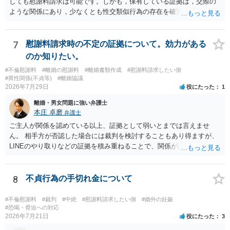
しても慰謝料請求は可能です。しかも，保有している証拠は，交際の
ような関係にあり，少なくとも性交類似行為の存在を確実に証明でき
るものです（裏を返せば，証拠で認められる範囲でしか認めていない
ことを窺わせるものです。）。ですから，慰謝料請求を進めることで
よいと思います。 ただ．慰謝料額については，婚姻破綻に至っていな
7
慰謝料請求時の不定の証拠について。効力がある
いとして，この点を考慮されることになるかもしれません。 ②夫との
のか知りたい。
今後のことを考えて書いてもらうか否かを検討するのがよいと思いま
#不倫慰謝料
#離婚の慰謝料
#離婚書類作成
#慰謝料請求したい側
す。今ある証拠以上のことを証明（証明力を強めることも含む）でき
#異性関係(不貞等)
#離婚協議
るのであれば，前向きに検討を進めるという考え方でもよいでしょ
2026年7月29日
役にたった
1
う。慰謝料請求としては証拠として使えることが前提であり，その価
離婚・男女問題に強い弁護士
値と夫との関係との均衡のように思います。 ③行政書士に委任をして
本庄 卓磨
弁護士
いるのであれば，どのような内容の委任なのか不明ですが，その行政
書士との協議になると思います。請求するか，訴訟にするか，その点
ご主人が関係を認めている以上、証拠として弱いとまでは言えませ
の見極めや，相手方は性交類似行為は認めているのか，それさえも否
ん。 相手方が否認した場合には裁判を検討することもあり得ますが、
定しているのかによって，考え方・進め方は変わってくると思いま
LINEのやり取りなどの証拠を積み重ねることで、関係が認定される余
す。 ④性交類似行為を認めているにもかかわらず支払を拒否するので
地は十分にあります。 ただし、手元の証拠でどこまで認定できるかは
あれば，本人（行政書士でも同じだと思います。）への対応ではあま
個別の事情によりますので、お早めに弁護士に相談されることをおす
り変わらないように思います。減額で折り合えるなら本人様の交渉で
すめします。
8
不貞行為の手切れ金について
もよいように思いますが，ゼロかどうかの観点であれば，訴訟に進む
しかなくなるようにも思います。そうしますと，お近くの弁護士に相
#不倫慰謝料
#裁判
#中絶
#慰謝料請求したい側
#婚外の妊娠
談して進めることを検討した方がよいようにも思います。
#恐喝・脅迫への対応
2026年7月21日
役にたった
3