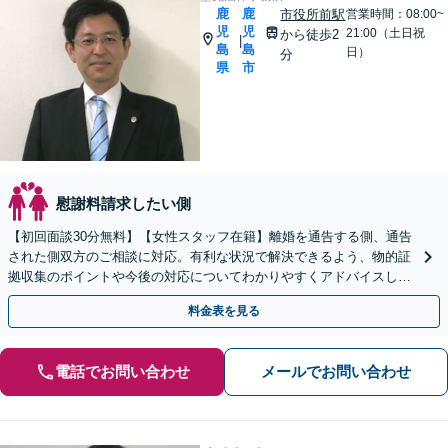
鹿
鹿
市役所前駅
営業時間：08:00~
児
児
21:00（土日祝
から徒歩2
|
島
島
日）
分
県
市
慰謝料請求したい側
【初回面談30分無料】【女性スタッフ在籍】離婚を通告する側、通告
された側双方のご相談に対応。有利な状況で解決できるよう、物的証
拠収集のポイントや今後の対応についてわかりやすくアドバイスしま
す【市役所前2分】【休日・夜間面談OK】
料金表を見る
電話でお問い合わせ
メールでお問い合わせ