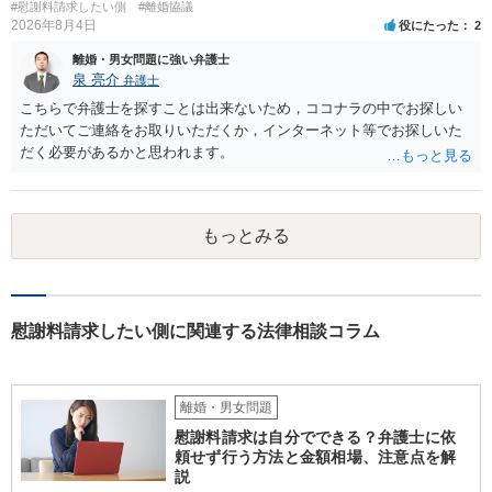
せん。
#慰謝料請求したい側
#離婚協議
2026年8月4日
役にたった
2
離婚・男女問題に強い弁護士
泉 亮介
弁護士
こちらで弁護士を探すことは出来ないため，ココナラの中でお探しい
ただいてご連絡をお取りいただくか，インターネット等でお探しいた
だく必要があるかと思われます。
もっとみる
慰謝料請求したい側に関連する法律相談コラム
離婚・男女問題
慰謝料請求は自分でできる？弁護士に依
頼せず行う方法と金額相場、注意点を解
説