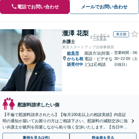
電話でお問い合わせ
メールでお問い合わせ
瀧澤 花梨
東京都
インタビュ
ーを見る
弁護士
東京スタートアップ法律事務所
営業時間：06:
姶良市
面談方法(対面・
からも相
電話・ビデオな
30~22:00（土
談受付中
ど)は応相談
日祝日）
慰謝料請求したい側
【不倫で慰謝料請求されたら】【毎月100名以上の相談実績】内容証
明の通知が届いてお困りの方はご相談下さい。慰謝料の減額交渉に強
い弁護士が裁判を回避しながら粘り強く交渉いたします。【当日中の
相談可(予約制)】【全国対応】
事例を見る(2件)
料金表を見る