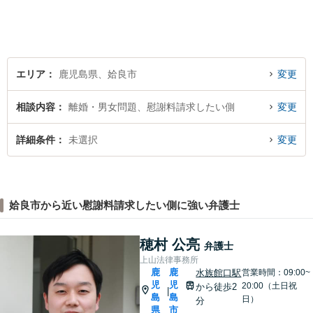
金問題／交通事故など、幅広
く対応可能。お悩みの方は、
お気軽にご相談ください。
エリア
鹿児島県、姶良市
変更
相談内容
離婚・男女問題、慰謝料請求したい側
変更
詳細条件
未選択
変更
姶良市から近い慰謝料請求したい側に強い弁護士
穂村 公亮
弁護士
上山法律事務所
鹿
鹿
水族館口駅
営業時間：09:00~
児
児
20:00（土日祝
から徒歩2
|
島
島
日）
分
県
市