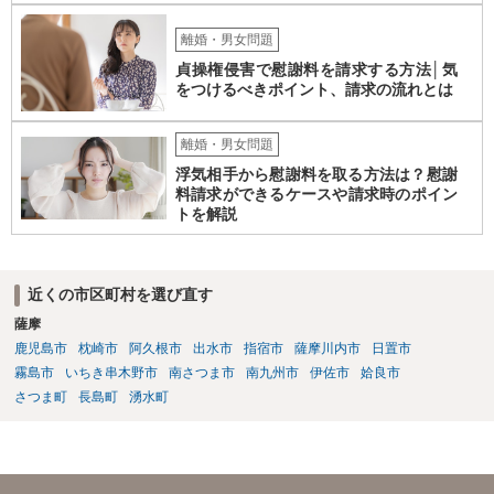
離婚・男女問題
貞操権侵害で慰謝料を請求する方法│気
をつけるべきポイント、請求の流れとは
離婚・男女問題
浮気相手から慰謝料を取る方法は？慰謝
料請求ができるケースや請求時のポイン
トを解説
近くの市区町村を選び直す
薩摩
鹿児島市
枕崎市
阿久根市
出水市
指宿市
薩摩川内市
日置市
霧島市
いちき串木野市
南さつま市
南九州市
伊佐市
姶良市
さつま町
長島町
湧水町