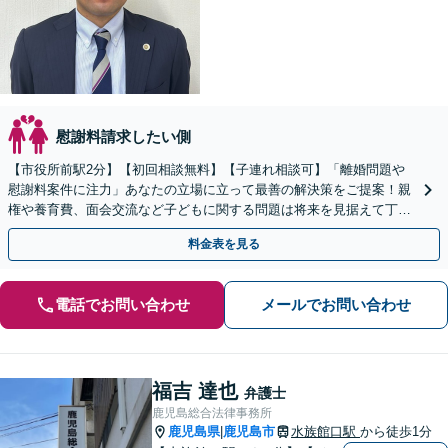
慰謝料請求したい側
【市役所前駅2分】【初回相談無料】【子連れ相談可】「離婚問題や
慰謝料案件に注力」あなたの立場に立って最善の解決策をご提案！親
権や養育費、面会交流など子どもに関する問題は将来を見据えて丁寧
に対応「安心の費用体系／経済状況に応じて柔軟に対応」
料金表を見る
電話でお問い合わせ
メールでお問い合わせ
福吉 達也
弁護士
鹿児島総合法律事務所
鹿児島県
鹿児島市
水族館口駅
から徒歩1分
|