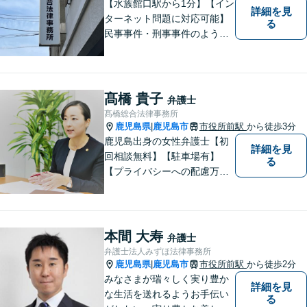
【水族館口駅から1分】【イン
詳細を見
ターネット問題に対応可能】
る
民事事件・刑事事件のような
問題のみならず、インターネ
ット問題にも対応しておりま
す。電話・メールでのお問い
合わせも受け付けておりま
髙橋 貴子
弁護士
す。お気軽にご相談くださ
髙橋総合法律事務所
い。
鹿児島県
鹿児島市
市役所前駅
から徒歩3分
|
鹿児島出身の女性弁護士【初
詳細を見
回相談無料】【駐車場有】
る
【プライバシーへの配慮万
全】
本間 大寿
弁護士
弁護士法人みずほ法律事務所
鹿児島県
鹿児島市
市役所前駅
から徒歩2分
|
みなさまが瑞々しく実り豊か
詳細を見
な生活を送れるようお手伝い
る