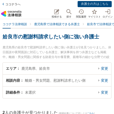
弁護士の方はこちら
ココナラへ
投稿する
探す
閲覧履歴
マイリスト
ログイン
ココナラ法律相談
鹿児島県で法律相談できる弁護士
姶良市で法律相談
姶良市の慰謝料請求したい側に強い弁護士
鹿児島県の姶良市で慰謝料請求したい側に強い弁護士が2名見つかりました。休
日面談や夜間面談に対応している弁護士、解決事例を持つ弁護士なども掲載
中。離婚・男女問題に関係する財産分与や養育費、親権等の細かな分野での絞
り込み検索もでき便利です。特に宮路法律事務所の宮路 真行弁護士やかじき法
律事務所の竹山 真美弁護士のプロフィール情報や弁護士費用、強みなどが注目
エリア
鹿児島県、姶良市
変更
されています。『姶良市で土日や夜間に発生した慰謝料請求したい側のトラブ
ルを今すぐに弁護士に相談したい』『慰謝料請求したい側のトラブル解決の実
相談内容
離婚・男女問題、慰謝料請求したい側
変更
績豊富な近くの弁護士を検索したい』『初回相談無料で慰謝料請求したい側を
法律相談できる姶良市内の弁護士に相談予約したい』などでお困りの相談者さ
んにおすすめです。
詳細条件
未選択
変更
2
人の弁護士が見つかりました
(検索結果について詳しくは
こちら
)