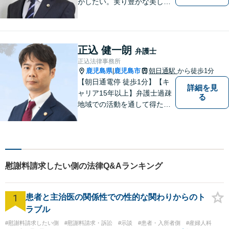
がしたい。実り豊かな美しい
国を作る一助になりたい。
「実る程首を垂れる稲穂か
な」という初心を大切に，み
なさまと一緒に成長させてい
正込 健一朗
弁護士
ただきたい。それが私たち，
正込法律事務所
みずほ法律事務所の思いで
鹿児島県
鹿児島市
朝日通駅
から徒歩1分
|
す。
【朝日通電停 徒歩1分】【キ
詳細を見
ャリア15年以上】弁護士過疎
る
地域での活動を通して得た経
験とノウハウを生かした弁護
活動。依頼者の内面に真摯に
向き合い、多角的な視点で最
適な解決策をご提案します
慰謝料請求したい側の法律Q&Aランキング
1
患者と主治医の関係性での性的な関わりからのト
ラブル
#慰謝料請求したい側
#慰謝料請求・訴訟
#示談
#患者・入所者側
#産婦人科