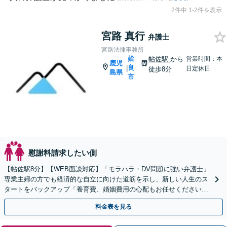
2件中 1-2件を表示
宮路 真行
弁護士
宮路法律事務所
姶
帖佐駅
から
営業時間：本
鹿児
良
|
日定休日
徒歩8分
島県
市
慰謝料請求したい側
【帖佐駅8分】【WEB面談対応】「モラハラ・DV問題に強い弁護士」
専業主婦の方でも経済的な自立に向けた道筋を示し、新しい人生のス
タートをバックアップ「養育費、婚姻費用の心配もお任せください」
経営者特有の離婚問題に対応【休日・夜間相談可】
料金表を見る