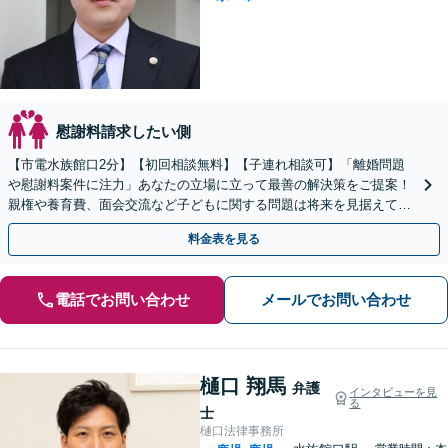
慰謝料請求したい側
【市電水族館口2分】【初回相談無料】【子連れ相談可】「離婚問題
や慰謝料案件に注力」あなたの立場に立って最善の解決策をご提案！
親権や養育費、面会交流など子どもに関する問題は将来を見据えて丁
寧に対応「安心の費用体系／経済状況に応じて柔軟に対応」
料金表を見る
電話でお問い合わせ
メールでお問い合わせ
樋口 翔馬
弁護
インタビューを見
る
士
樋口法律事務所