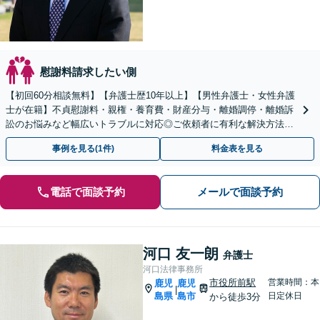
慰謝料請求したい側
【初回60分相談無料】【弁護士歴10年以上】【男性弁護士・女性弁護
士が在籍】不貞慰謝料・親権・養育費・財産分与・離婚調停・離婚訴
訟のお悩みなど幅広いトラブルに対応◎ご依頼者に有利な解決方法を
ご提案します！【キッズスペース有り】【駐車場有り】
事例を見る(1件)
料金表を見る
電話で面談予約
メールで面談予約
河口 友一朗
弁護士
河口法律事務所
市役所前駅
営業時間：本
鹿児
鹿児
|
島県
島市
日定休日
から徒歩3分