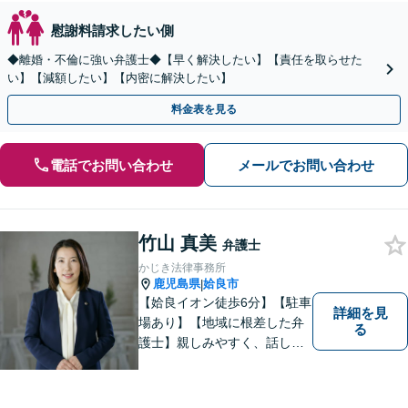
慰謝料請求したい側
◆離婚・不倫に強い弁護士◆【早く解決したい】【責任を取らせた
い】【減額したい】【内密に解決したい】
料金表を見る
電話でお問い合わせ
メールでお問い合わせ
竹山 真美
弁護士
かじき法律事務所
鹿児島県
姶良市
|
【姶良イオン徒歩6分】【駐車
詳細を見
場あり】【地域に根差した弁
る
護士】親しみやすく、話しや
すい、皆様にとって身近な弁
護士でありたいと思っていま
す。離婚問題／相続問題／借