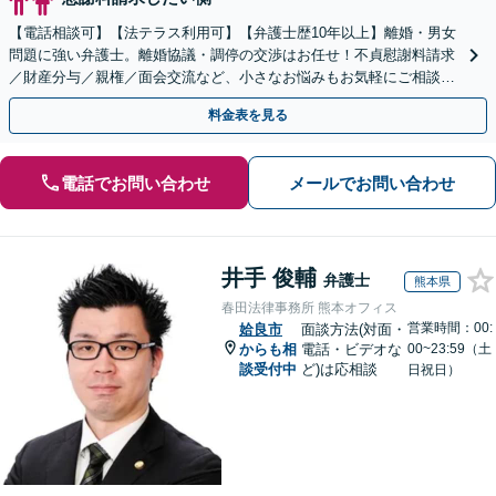
【電話相談可】【法テラス利用可】【弁護士歴10年以上】離婚・男女
問題に強い弁護士。離婚協議・調停の交渉はお任せ！不貞慰謝料請求
／財産分与／親権／面会交流など、小さなお悩みもお気軽にご相談く
ださい【夜間・休日面談可】【完全個室】【赤坂駅1分】
料金表を見る
電話でお問い合わせ
メールでお問い合わせ
井手 俊輔
弁護士
熊本県
春田法律事務所 熊本オフィス
営業時間：00:
姶良市
面談方法(対面・
からも相
電話・ビデオな
00~23:59（土
談受付中
ど)は応相談
日祝日）