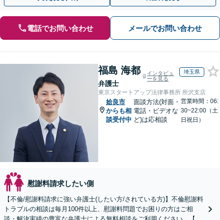
電話でお問い合わせ
メールでお問い合わせ
福島 海都
埼玉県
インタビュ
ーを見る
弁護士
東京スタートアップ法律事務所 所沢支店
営業時間：06:
姶良市
面談方法(対面・
からも相
電話・ビデオな
30~22:00（土
談受付中
ど)は応相談
日祝日）
慰謝料請求したい側
【不倫/慰謝料請求に強い弁護士(したい方/されている方)】不倫慰謝料
トラブルの相談は毎月100件以上、慰謝料問題でお困りの方はご相
談・解決実績の豊富な弁護士による無料相談をご利用ください。【不