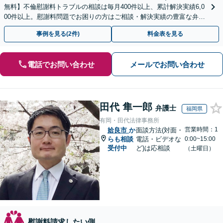
無料】不倫慰謝料トラブルの相談は毎月400件以上、累計解決実績6,0
00件以上。慰謝料問題でお困りの方はご相談・解決実績の豊富な弁護
士による無料相談をご利用ください。
事例を見る(2件)
料金表を見る
電話でお問い合わせ
メールでお問い合わせ
田代 隼一郎
弁護士
福岡県
有岡・田代法律事務所
営業時間：1
姶良市
か
面談方法(対面・
らも相談
電話・ビデオな
0:00~15:00
受付中
ど)は応相談
（土曜日）
慰謝料請求したい側