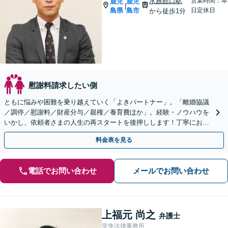
水族館口駅
営業時間：本
鹿児
鹿児
|
島県
島市
日定休日
から徒歩1分
慰謝料請求したい側
ともに悩みや困難を乗り越えていく「よきパートナー」。「離婚協議
／調停／慰謝料／財産分与／親権／養育費ほか」。経験・ノウハウを
いかし、依頼者さまの人生の再スタートを後押しします！丁寧にお話
をうかがい総合的にベストな解決へ【完全個室相談】
料金表を見る
電話でお問い合わせ
メールでお問い合わせ
上福元 尚之
弁護士
堂免法律事務所