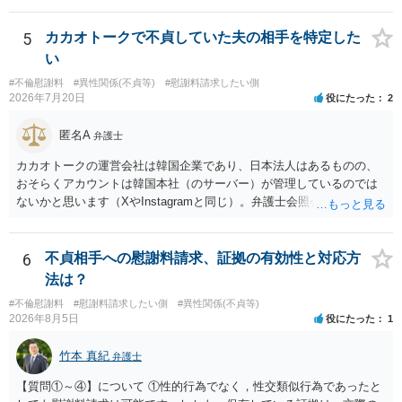
めします。
5
カカオトークで不貞していた夫の相手を特定した
い
#不倫慰謝料
#異性関係(不貞等)
#慰謝料請求したい側
2026年7月20日
役にたった
2
匿名A
弁護士
カカオトークの運営会社は韓国企業であり、日本法人はあるものの、
おそらくアカウントは韓国本社（のサーバー）が管理しているのでは
ないかと思います（XやInstagramと同じ）。弁護士会照会は日本法に
基づく制度であり、送付先は日本国内とするのが原則で、外国企業に
対する照会は基本的にできないと解されています（弁護士会によって
は例外的に認める扱いもありますが、かなり限定されているので一般
6
不貞相手への慰謝料請求、証拠の有効性と対応方
的ではないでしょう）。もし韓国本社がアカウント管理をしているな
法は？
ら、日本法人へ送っても「ウチでは管理していない」という回答にな
#不倫慰謝料
#慰謝料請求したい側
#異性関係(不貞等)
ります。 個人で直接他人のID情報の開示を求めても拒否されるでしょ
2026年8月5日
役にたった
1
う。
竹本 真紀
弁護士
【質問①～④】について ①性的行為でなく，性交類似行為であったと