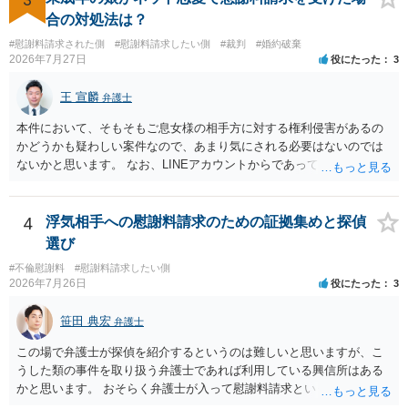
額、離婚の有無、交渉で終わるか訴訟まで見込むかによって、費用は
合の対処法は？
変わり得ます。依頼前に、交渉だけの場合、訴訟になった場合、回収
#慰謝料請求された側
#慰謝料請求したい側
#裁判
#婚約破棄
できなかった場合の費用を確認しておくとよいでしょう。 弁護士選び
2026年7月27日
役にたった
3
では、不貞慰謝料案件の経験が相応にあるか、費用体系が明確か、見
通しを過度に楽観的に言い過ぎないか、質問に具体的に答えてくれる
王 宣麟
弁護士
か、連絡方法（メール、電話、弁護士直接か事務局員を介するかな
ど）や対応スピードが合うかを確認するとよいと思います。いずれに
本件において、そもそもご息女様の相手方に対する権利侵害があるの
しましても、弁護士への相談・依頼にあたっては、証拠資料、夫と相
かどうかも疑わしい案件なので、あまり気にされる必要はないのでは
手方の関係、相手方の氏名・住所等、夫婦関係への影響、離婚予定の
ないかと思います。 なお、LINEアカウントからであっても、そこに紐
有無など事実関係をよく整理して相談されることをお勧めいたしま
づけられた電話番号の開示→携帯電話会社から氏名・住所が開示され
す。
るパターンはありえるものの、本件のような精神的損害が発生したと
明確にいえないような案件において開示がなされる可能性も低いので
4
浮気相手への慰謝料請求のための証拠集めと探偵
はないかと推察します。
選び
#不倫慰謝料
#慰謝料請求したい側
2026年7月26日
役にたった
3
笹田 典宏
弁護士
この場で弁護士が探偵を紹介するというのは難しいと思いますが、こ
うした類の事件を取り扱う弁護士であれば利用している興信所はある
かと思います。 おそらく弁護士が入って慰謝料請求という流れになる
かと思いますので、いずれにせよ一度法律相談に行かれることをお勧