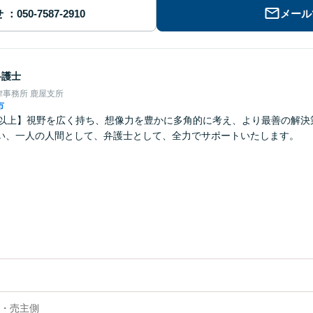
せ
メール
弁護士
事務所 鹿屋支所
市
年以上】視野を広く持ち、想像力を豊かに多角的に考え、より最善の解決
い、一人の人間として、弁護士として、全力でサポートいたします。
・売主側