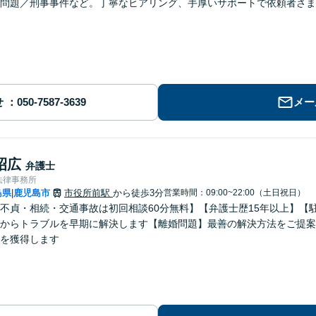
問題／刑事事件など。丁寧なヒアリング、手厚いサポートで依頼者さま
せ
メー
昭広
弁護士
法律事務所
島県
鹿児島市
市役所前駅
から徒歩3分
営業時間：09:00~22:00（土日祝日）
|
不貞・相続・交通事故は初回相談60分無料】【弁護士歴15年以上】【
からトラブルを早期に解決します【離婚問題】最善の解決方法をご提案
を獲得します