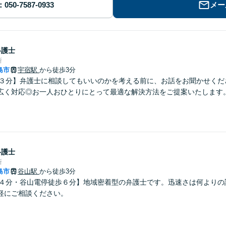
メー
弁護士
所
島市
宇宿駅
から徒歩3分
歩３分】弁護士に相談してもいいのかを考える前に、お話をお聞かせくだ
広く対応◎お一人おひとりにとって最適な解決方法をご提案いたします
弁護士
所
島市
谷山駅
から徒歩3分
歩４分・谷山電停徒歩６分】地域密着型の弁護士です。迅速さは何よりの
軽にご相談ください。