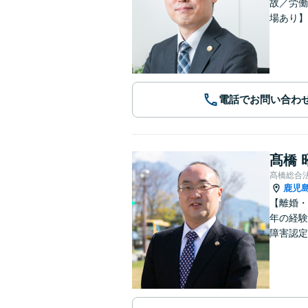
故／労働
場あり】
電話でお問い合わ
髙橋 
髙橋総合
鹿児
【離婚・
年の経験
障害認定