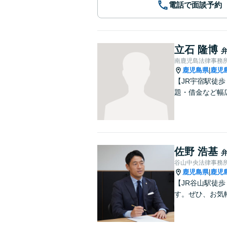
電話で面談予約
立石 隆博
南鹿児島法律事務
鹿児島県
鹿児
|
【JR宇宿駅徒
題・借金など幅
佐野 浩基
谷山中央法律事務
鹿児島県
鹿児
|
【JR谷山駅徒
す。ぜひ、お気