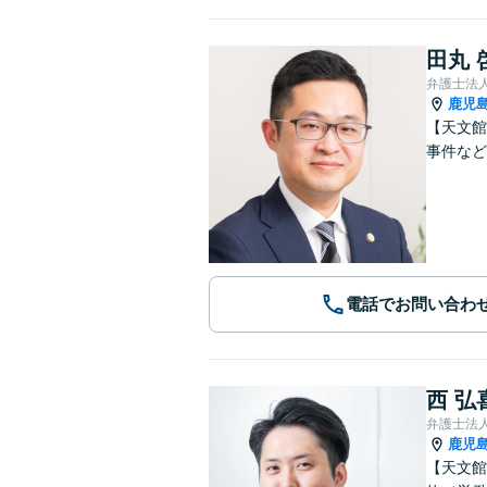
田丸 
弁護士法
鹿児
【天文館
事件など
電話でお問い合わ
西 弘
弁護士法
鹿児
【天文館