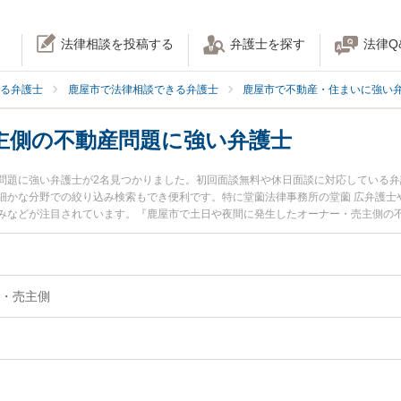
法律相談を投稿する
弁護士を探す
法律Q
る弁護士
鹿屋市で法律相談できる弁護士
鹿屋市で不動産・住まいに強い
主側の不動産問題に強い弁護士
問題に強い弁護士が2名見つかりました。初回面談無料や休日面談に対応している
細かな分野での絞り込み検索もでき便利です。特に堂薗法律事務所の堂薗 広弁護士や
みなどが注目されています。『鹿屋市で土日や夜間に発生したオーナー・売主側の
ブル解決の実績豊富な近くの弁護士を検索したい』『初回相談無料でオーナー・売
さんにおすすめです。
・売主側