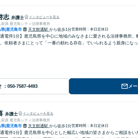
啓志
弁護士
インタビューを見る
人萩原 鹿児島シティ法律事務所
島県
鹿児島市
天文館通駅
から徒歩1分
営業時間：本日定休日
|
通電停1分】鹿児島県を中心に地域のみなさまに愛される法律事務所。
。依頼者さまにとって「一番の頼れる存在」でいられるよう親身になっ
せ
メー
喜
弁護士
インタビューを見る
人萩原 鹿児島シティ法律事務所
島県
鹿児島市
天文館通駅
から徒歩1分
営業時間：本日定休日
|
通電停1分】鹿児島県を中心とした幅広い地域の皆さまからご相談をい