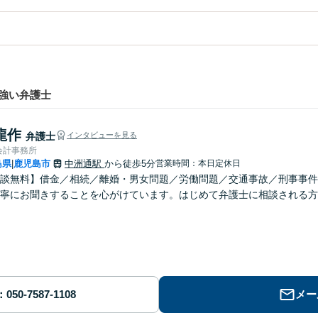
強い弁護士
龍作
弁護士
インタビューを見る
会計事務所
島県
鹿児島市
中洲通駅
から徒歩5分
営業時間：本日定休日
|
談無料】借金／相続／離婚・男女問題／労働問題／交通事故／刑事事件
寧にお聞きすることを心がけています。はじめて弁護士に相談される方
メー