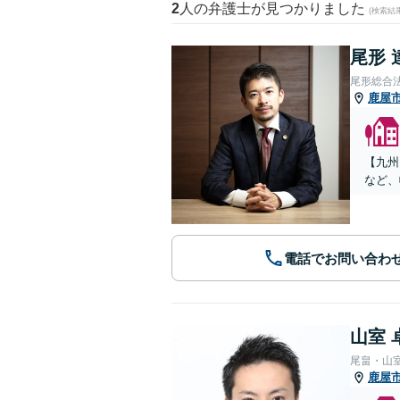
2
人の弁護士が見つかりました
(検索結
尾形 
尾形総合
鹿屋
【九州
など、
電話でお問い合わ
山室 
尾畠・山
鹿屋