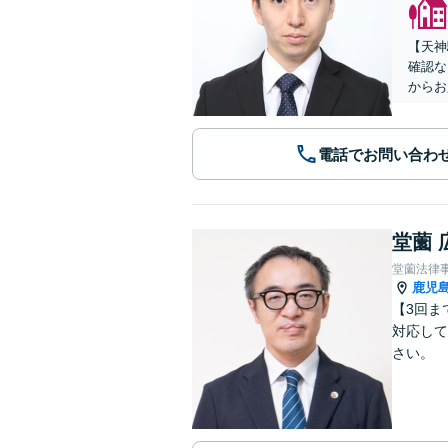
【天神
確認な
からお
電話でお問い合わ
堂薗 
堂薗法律
鹿児
【3回ま
対応して
さい。