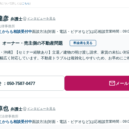
果について詳しくは
こちら
)
達彦
弁護士
インタビューを見る
法律事務所
市
からも相談受付中
面談方法(対面・電話・ビデオなど)は応相談
営業時間：09:0
オーナー・売主側の不動産問題
料金表を見る
・沖縄】【セミナー経験あり】立退／建物の明け渡し請求、家賃の未払い対
幅広く対応しています。不動産トラブルは複雑化しやすいため、お早めにご
せ
メール
卓也
弁護士
インタビューを見る
室法律事務所
市
からも相談受付中
面談方法(対面・電話・ビデオなど)は応相談
営業時間：09: