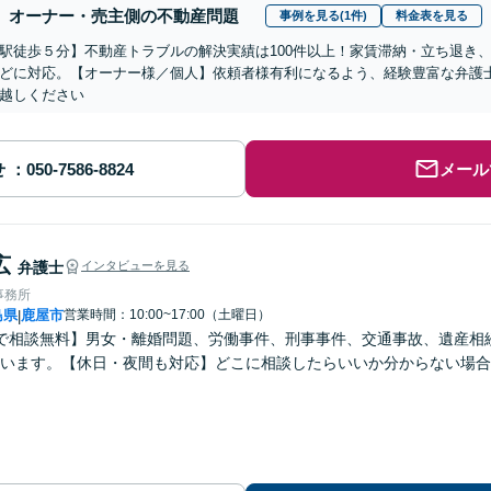
オーナー・売主側の不動産問題
事例を見る(1件)
料金表を見る
駅徒歩５分】不動産トラブルの解決実績は100件以上！家賃滞納・立ち退き
どに対応。【オーナー様／個人】依頼者様有利になるよう、経験豊富な弁護
越しください
せ
メール
広
弁護士
インタビューを見る
事務所
島県
鹿屋市
営業時間：10:00~17:00（土曜日）
|
で相談無料】男女・離婚問題、労働事件、刑事事件、交通事故、遺産相
います。【休日・夜間も対応】どこに相談したらいいか分からない場合