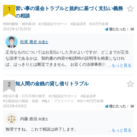
1
習い事の退会トラブルと規約に基づく支払い義務
の相談
#契約解除・契約取消
#少額訴訟サポート
#返金請求
#10万円未満
2022年12月20日
役にたった
16
松尾 雅史
弁護士
正当なものについてはお支払いした方がよいですが、どこまでが正当
な請求であるかは、契約書の内容や勧誘時の説明等を精査しなけれ
ば、はっきりとは断定できません。 お近くの法律事務所や、市役所・
弁護士会の無料法律相談で詳しくお話をされた方がよいです また、消
費者生活センター(https://www.kokusen.go.jp/map/)も親身に相談に乗
ってくれますので、一度ご利用されることをおすすめします。
2
知人間の金銭の貸し借りトラブル
#音信不通・行方不明の相手
#少額訴訟サポート
#返金請求
#少額訴訟の相談・依頼
#個人・プライベート
#10〜50万円未満
2023年4月8日
役にたった
16
内藤 政信
弁護士
無理ですね。 これで相談は終了します。