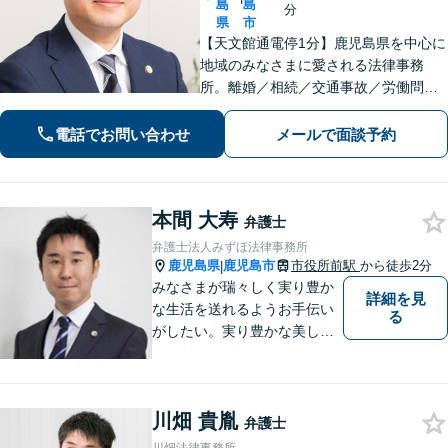
島
島
分
県
市
【天文館通電停1分】鹿児島県を中心に
地域のみなさまに愛される法律事務
所。離婚／相続／交通事故／労働問題
／刑事事件など。依頼者さまにとって
「一番の頼れる存在」でいられるよう
電話でお問い合わせ
メールで面談予約
親身になって対応します。【近隣駐車
場あり】
本間 大寿
弁護士
弁護士法人みずほ法律事務所
鹿児島県
鹿児島市
市役所前駅
から徒歩2分
|
みなさまが瑞々しく実り豊か
詳細を見
な生活を送れるようお手伝い
る
がしたい。実り豊かな美しい
国を作る一助になりたい。
「実る程首を垂れる稲穂か
な」という初心を大切に，み
川畑 貴胤
なさまと一緒に成長させてい
弁護士
ただきたい。それが私たち，