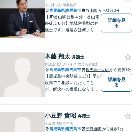
谷山中央法律事務所
鹿児島県
鹿児島市
谷山駅
から徒歩3分
|
【JR谷山駅徒歩４分・谷山電
詳細を見
停徒歩６分】地域密着型の弁
る
護士です。迅速さは何よりの
誠実さと考えています。ぜ
ひ、お気軽にご相談くださ
い。
木藤 翔太
弁護士
弁護士法人グレイス 鹿児島事務所
鹿児島県
鹿児島市
鹿児島中央駅
から徒歩1分
|
【鹿児島中央駅徒歩1分】早い
詳細を見
段階でご相談いただくこと
る
が、解決への近道になりま
す。これからどう動くのがよ
いのか、一人で悩まず一緒に
整理していきましょう。どん
小豆野 貴昭
なご相談でも、どうぞお気軽
弁護士
にお声がけください。【初回
小豆野法律事務所
相談無料】【電話・WEB面談
鹿児島県
鹿児島市
朝日通駅
から徒歩1分
|