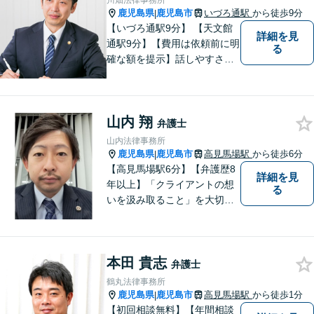
川畑法律事務所
みずほ法律事務所の思いで
鹿児島県
鹿児島市
いづろ通駅
から徒歩9分
|
す。
【いづろ通駅9分】 【天文館
詳細を見
通駅9分】【費用は依頼前に明
る
確な額を提示】話しやすさを
重視した対応に自信あり。依
頼者さまに納得いくまで心の
うちを話してもらったうえ
山内 翔
で、お悩みの解決に向けて丁
弁護士
寧にアドバイスしていきま
山内法律事務所
す。
鹿児島県
鹿児島市
高見馬場駅
から徒歩6分
|
【高見馬場駅6分】【弁護歴8
詳細を見
年以上】「クライアントの想
る
いを汲み取ること」を大切に
し弁護を行います。ご相談の
際には、皆様の胸の内を詳し
くお聞かせください。納得の
本田 貴志
いく解決になるよう、精一杯
弁護士
尽力いたします。【対応分野
鶴丸法律事務所
多数！】
鹿児島県
鹿児島市
高見馬場駅
から徒歩1分
|
【初回相談無料】【年間相談