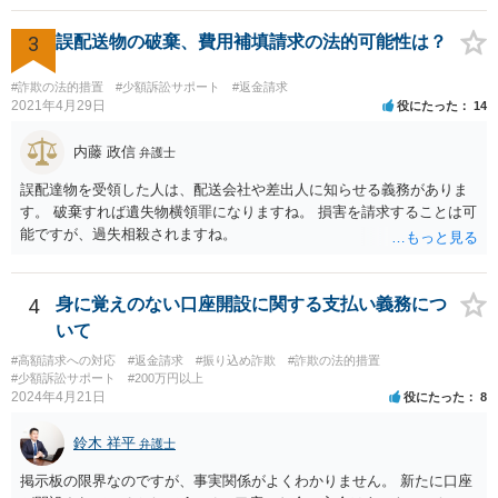
3
誤配送物の破棄、費用補填請求の法的可能性は？
#詐欺の法的措置
#少額訴訟サポート
#返金請求
2021年4月29日
役にたった
14
内藤 政信
弁護士
誤配達物を受領した人は、配送会社や差出人に知らせる義務がありま
す。 破棄すれば遺失物横領罪になりますね。 損害を請求することは可
能ですが、過失相殺されますね。
4
身に覚えのない口座開設に関する支払い義務につ
いて
#高額請求への対応
#返金請求
#振り込め詐欺
#詐欺の法的措置
#少額訴訟サポート
#200万円以上
2024年4月21日
役にたった
8
鈴木 祥平
弁護士
掲示板の限界なのですが、事実関係がよくわかりません。 新たに口座