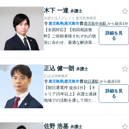
場有り】
木下 一達
弁護士
弁護士法人グレイス 鹿児島事務所
鹿児島県
鹿児島市
鹿児島中央駅
から徒歩1分
|
【全国対応】【初回相談無
詳細を見
料】ご依頼者様それぞれの状
る
況に合わせ、最適な解決策を
ご提案します。緊急のご相談
にも迅速に対応いたします。
一つひとつの問題に丁寧に向
正込 健一朗
き合い、解決までしっかりサ
弁護士
ポートします。【電話・WEB
正込法律事務所
相談も対応可能】
鹿児島県
鹿児島市
朝日通駅
から徒歩1分
|
【朝日通電停 徒歩1分】【キ
詳細を見
ャリア15年以上】弁護士過疎
る
地域での活動を通して得た経
験とノウハウを生かした弁護
活動。依頼者の内面に真摯に
向き合い、多角的な視点で最
佐野 浩基
適な解決策をご提案します
弁護士