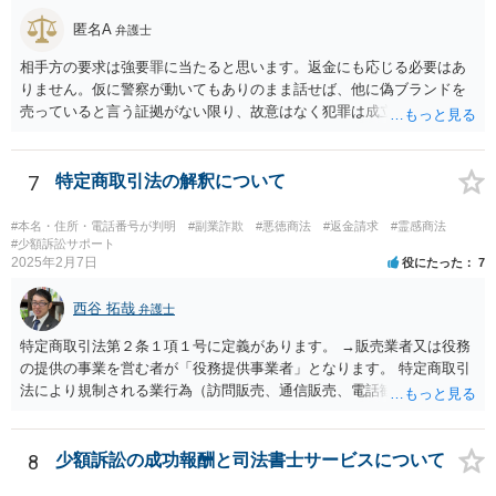
匿名A
弁護士
相手方の要求は強要罪に当たると思います。返金にも応じる必要はあ
りません。仮に警察が動いてもありのまま話せば、他に偽ブランドを
売っていると言う証拠がない限り、故意はなく犯罪は成立しないと判
断してもらえるでしょう。 そもそも鑑定も本当にしているか疑問で
す。本当にブランド品がほしくて損したと思うだけなら元の金額の返
金しか求めないはずですし、靴の機能性に問題がないなら「ブランド
7
特定商取引法の解釈について
品じゃないから履いていかなかった」という主張もまず通りません。
#本名・住所・電話番号が判明
#副業詐欺
#悪徳商法
#返金請求
#霊感商法
#少額訴訟サポート
2025年2月7日
役にたった
7
西谷 拓哉
弁護士
特定商取引法第２条１項１号に定義があります。 →販売業者又は役務
の提供の事業を営む者が「役務提供事業者」となります。 特定商取引
法により規制される業行為（訪問販売、通信販売、電話勧誘販売な
ど）を行うものは、広く同法の事業者に該当し、同法に定めるルール
を守る必要があります。
8
少額訴訟の成功報酬と司法書士サービスについて