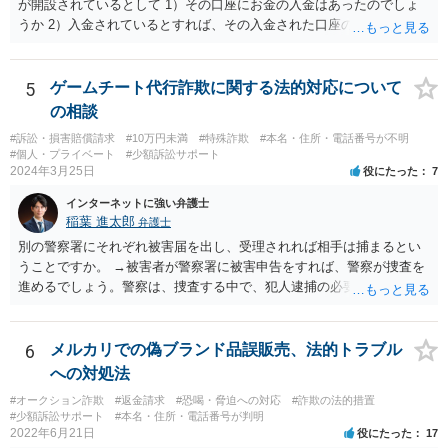
が開設されているとして 1）その口座にお金の入金はあったのでしょ
うか 2）入金されているとすれば、その入金された口座の資金は引き
出されていたり、第三者に送金されていたりするのでしょうか。 これ
がポイントですよね。口座を悪用する人は、「その口座に入ったお金
を手に入れる」ことが目的ですから、あなたがキャッシュカードを持
5
ゲームチート代行詐欺に関する法的対応について
っている場合には、キャッシュカードで引き出すことはあなたしかで
の相談
きませんから、できるとすれば、ネット上あるいはアプリ上で第三者
#訴訟・損害賠償請求
#10万円未満
#特殊詐欺
#本名・住所・電話番号が不明
に送金することくらいだと思います。あなたの名義の口座であるか
#個人・プライベート
#少額訴訟サポート
ら、お金の動きくらいは調べることが可能であると思います。 その上
2024年3月25日
役にたった
7
で、新しく開設した口座に資金が残っているのであれば、それを返せ
インターネットに強い弁護士
ばいいだけの話だと思いますし、残っていないのであれば、第三者に
稲葉 進太郎
弁護士
送金をされたか、引き出されたどちらかだと思います。第三者に送金
をされてしまっているのであれば、その資金を送金先に返金を求める
別の警察署にそれぞれ被害届を出し、受理されれば相手は捕まるとい
などの措置を講じる必要があるのではないでしょうか。
うことですか。 →被害者が警察署に被害申告をすれば、警察が捜査を
進めるでしょう。警察は、捜査する中で、犯人逮捕の必要と理由があ
ると判断すれば犯人を逮捕し、なければ逮捕せず在宅のままで捜査が
進行するでしょう。捜査の結果、検察官において起訴の必要があると
判断されれば、起訴されて公判となり、裁判官において有罪と判断さ
6
メルカリでの偽ブランド品誤販売、法的トラブル
れれば有罪判決となるでしょう。捜査の結果、検察官において起訴の
への対処法
必要があると判断されなければ、不起訴処分となり終了するでしょ
#オークション詐欺
#返金請求
#恐喝・脅迫への対応
#詐欺の法的措置
う。
#少額訴訟サポート
#本名・住所・電話番号が判明
2022年6月21日
役にたった
17