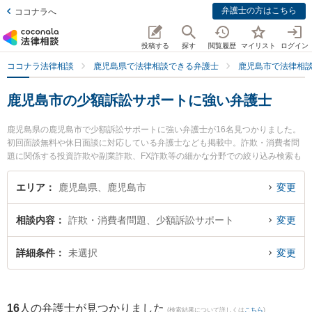
弁護士の方はこちら
ココナラへ
投稿する
探す
閲覧履歴
マイリスト
ログイン
ココナラ法律相談
鹿児島県で法律相談できる弁護士
鹿児島市で法律相
鹿児島市の少額訴訟サポートに強い弁護士
鹿児島県の鹿児島市で少額訴訟サポートに強い弁護士が16名見つかりました。
初回面談無料や休日面談に対応している弁護士なども掲載中。詐欺・消費者問
題に関係する投資詐欺や副業詐欺、FX詐欺等の細かな分野での絞り込み検索も
でき便利です。特に樋口法律事務所の樋口 翔馬弁護士や堂免法律事務所の上福
元 尚之弁護士、弁護士法人萩原 鹿児島シティ法律事務所の田丸 啓志弁護士の
エリア
鹿児島県、鹿児島市
変更
プロフィール情報や弁護士費用、強みなどが注目されています。『鹿児島市で
土日や夜間に発生した少額訴訟サポートのトラブルを今すぐに弁護士に相談し
相談内容
詐欺・消費者問題、少額訴訟サポート
変更
たい』『少額訴訟サポートのトラブル解決の実績豊富な近くの弁護士を検索し
たい』『初回相談無料で少額訴訟サポートを法律相談できる鹿児島市内の弁護
士に相談予約したい』などでお困りの相談者さんにおすすめです。
詳細条件
未選択
変更
16
人の弁護士が見つかりました
(検索結果について詳しくは
こちら
)