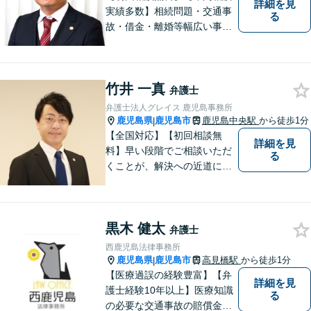
詳細を見
実績多数】相続問題・交通事
る
故・借金・離婚等幅広い事件
に対応しています。親しみや
すい弁護士が、依頼者様のた
めに、最良の結果を追求しま
竹井 一真
す。困ったらすぐにご相談く
弁護士
ださい。
弁護士法人グレイス 鹿児島事務所
鹿児島県
鹿児島市
鹿児島中央駅
から徒歩1分
|
【全国対応】【初回相談無
詳細を見
料】早い段階でご相談いただ
る
くことが、解決への近道にな
ります。これからどう動くの
がよいのか、一人で悩まず一
緒に整理していきましょう。
黒木 健太
どんなご相談でも、どうぞお
弁護士
気軽にお声がけください。
西鹿児島法律事務所
【電話・WEB相談も対応可
鹿児島県
鹿児島市
高見橋駅
から徒歩1分
|
能】
【医療過誤の経験豊富】【弁
詳細を見
護士経験10年以上】医療知識
る
の必要な交通事故の賠償金請