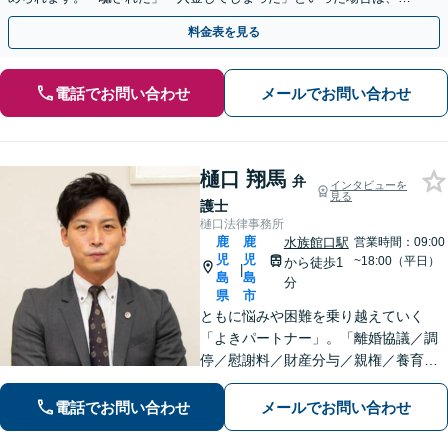
早めにご相談ください。【電話・メール・WEB相談可】
料金表を見る
電話でお問い合わせ
メールでお問い合わせ
樋口 翔馬
弁
インタビューを
見る
護士
樋口法律事務所
鹿
鹿
水族館口駅
営業時間：09:00
児
児
~18:00（平日）
から徒歩1
|
島
島
分
県
市
ともに悩みや困難を乗り越えていく
「よきパートナー」。「離婚協議／調
停／慰謝料／財産分与／親権／養育費
ほか」【賠償金アップの事例多数】死
亡事故・重傷事故まで幅広く対応！保
電話でお問い合わせ
メールでお問い合わせ
険会社との交渉や医師との折衝、後遺