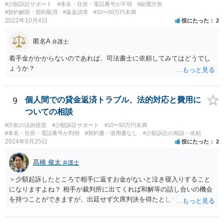
#少額訴訟サポート
#本名・住所・電話番号が不明
#副業詐欺
#契約解除・契約取消
#返金請求
#10〜50万円未満
2022年10月4日
役にたった
2
匿名A
弁護士
着手金がかからないのであれば、司法書士に依頼してみてはどうでし
ょうか？
9
個人間での貸金返済トラブル、法的対応と費用に
ついての相談
#詐欺の法的措置
#少額訴訟サポート
#10〜50万円未満
#本名・住所・電話番号が判明
#契約書・借用書なし
#少額訴訟の相談・依頼
2024年8月25日
役にたった
2
髙橋 俊太
弁護士
＞少額起訴したところで相手に返すお金がないと泣き寝入りすること
になりますよね？ 相手が裁判所に出てくれば和解等の話し合いの機会
を持つことができますが、出廷せず欠席判決を得たとしても、執行段
階で難航し、結局回収できない可能性も高いです。 ＞44万じゃ弁護士
にお願いして赤字になりますか？ 契約内容等によりますので一概には