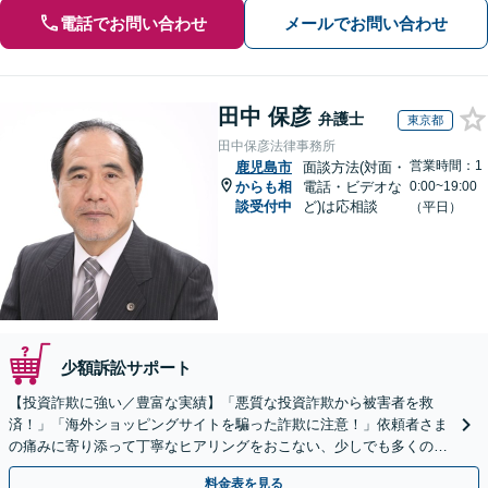
電話でお問い合わせ
メールでお問い合わせ
田中 保彦
弁護士
東京都
田中保彦法律事務所
営業時間：1
鹿児島市
面談方法(対面・
からも相
電話・ビデオな
0:00~19:00
談受付中
ど)は応相談
（平日）
少額訴訟サポート
【投資詐欺に強い／豊富な実績】「悪質な投資詐欺から被害者を救
済！」「海外ショッピングサイトを騙った詐欺に注意！」依頼者さま
の痛みに寄り添って丁寧なヒアリングをおこない、少しでも多くの返
金が得られるよう尽力します！
料金表を見る