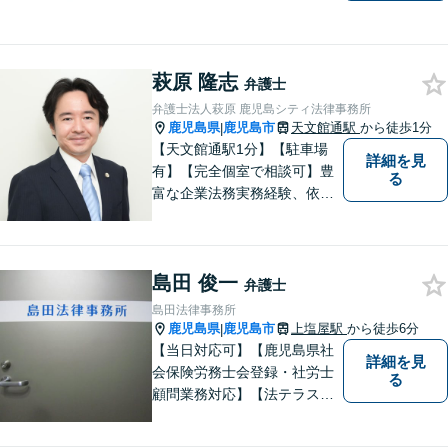
求、後遺障害等級申請はお任
せ。手術後の後遺症に疑問の
ある人もお気軽にご相談くだ
萩原 隆志
さい。依頼者様との信頼関係
弁護士
を大切に解決へ向けて尽力い
弁護士法人萩原 鹿児島シティ法律事務所
たします。【休日・夜間対応
鹿児島県
鹿児島市
天文館通駅
から徒歩1分
|
可】
【天文館通駅1分】【駐車場
詳細を見
有】【完全個室で相談可】豊
る
富な企業法務実務経験、依頼
業務解決実績、旺盛な知的好
奇心をもとに、謙虚かつ誠実
にご依頼者の言葉や想いに耳
島田 俊一
を傾け、依頼者の悩みに寄り
弁護士
添って助言や提案を提供して
島田法律事務所
参ります。 お気軽にご相談く
鹿児島県
鹿児島市
上塩屋駅
から徒歩6分
|
ださい。
【当日対応可】【鹿児島県社
詳細を見
会保険労務士会登録・社労士
る
顧問業務対応】【法テラス対
応】【初回３０分無料】【上
塩屋電停から徒歩6分】【駐車