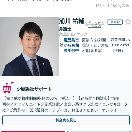
16件中 1-16件を表示
浦川 祐輔
東京都
インタビュ
ーを見る
弁護士
弁護士法人エッグ
営業時間：0
鹿児島市
面談方法(対面・
からも相
電話・ビデオな
0:00~23:59
談受付中
ど)は応相談
（平日）
少額訴訟サポート
【完全成功報酬制(回収額の33％（税込）】【24時間全国対応】情報
商材／アフィリエイト／副業詐欺／出会い系サクラ詐欺／コンサル詐
欺／投資詐欺／仮想通貨のトラブルは、お任せください！オンライン
のみで解決も可能！
料金表を見る