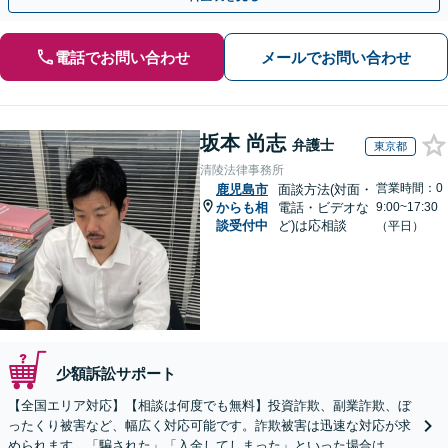
電話でお問い合わせ
メールでお問い合わせ
坂本 尚志
弁護士
東京都
清陵法律事務所
営業時間：0
鹿児島市
面談方法(対面・
からも相
電話・ビデオな
9:00~17:30
談受付中
ど)は応相談
（平日）
少額訴訟サポート
【全国エリア対応】【相談は何度でも無料】投資詐欺、副業詐欺、ぼ
ったくり被害など、幅広く対応可能です。詐欺被害は迅速な対応が求
められます。「騙された」「入金してしまった」といった場合は、お