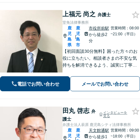
障害等級認定まで完全サポート。【完
全個室相談】
上福元 尚之
弁護士
堂免法律事務所
鹿
鹿
市役所前駅
営業時間：08:00
児
児
~21:00（平日）
から徒歩2
|
島
島
分
県
市
【初回面談30分無料】困った方々のお
役に立ちたい。相談者さまの不安な気
持ちを解消できるよう、誠実に丁寧に
お話を伺いわかりやすい説明を心がけ
ております【市役所前2分】【休日・夜
電話でお問い合わせ
メールでお問い合わせ
間面談OKも可能】
田丸 啓志
弁
インタビューを
見る
護士
弁護士法人萩原 鹿児島シティ法律事務所
鹿
鹿
天文館通駅
営業時間：09:00
児
児
~18:00（平日）
から徒歩1
|