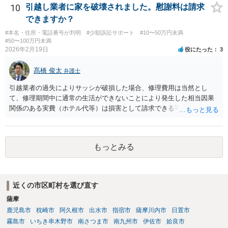
言えませんが、上記のように回収が難しくなってしまう可能性もある
10
引越し業者に家を破壊されました。慰謝料は請求
ので、弁護士費用が無駄になってしまうリスクはあるでしょう。 ＞相
できますか？
手が嘘をついてお金を借りてるのは詐欺罪にはならないんですか？ ＞
#本名・住所・電話番号が判明
#少額訴訟サポート
#10〜50万円未満
詐欺になる可能性があって、被害者が何人かいてもそれだけだと警察
#50〜100万円未満
は動いてくれないんでしょうか？ 貴方に対して虚偽の事実を述べて借
2026年2月19日
役にたった
3
り入れた点などについて客観的に示すことができれば、詐欺の嫌疑は
生じるでしょうし、同一の手口による複数の被害者が他にもいること
髙橋 俊太
弁護士
が明白であれば、警察は動く可能性が高いです。
引越業者の過失によりサッシが破損した場合、修理費用は当然とし
て、修理期間中に通常の生活ができないことにより発生した相当因果
関係のある実費（ホテル代等）は損害として請求できる可能性があり
ます。他方、物損事故では原則として精神的苦痛に対する慰謝料は認
められにくく、「迷惑料」は法的には認容されにくい傾向です。ただ
し、新築直後で生活に重大な支障が生じる場合などは、交渉上、解決
もっとみる
金として一定額が上乗せされることはあり得るでしょう。まずは実費
の補償を明確に求めることが重要です。
近くの市区町村を選び直す
薩摩
鹿児島市
枕崎市
阿久根市
出水市
指宿市
薩摩川内市
日置市
霧島市
いちき串木野市
南さつま市
南九州市
伊佐市
姶良市