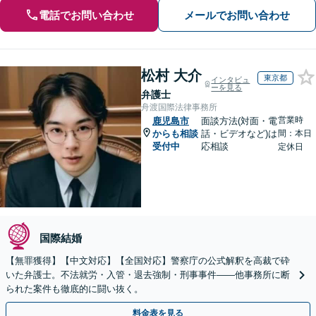
電話でお問い合わせ
メールでお問い合わせ
松村 大介
東京都
インタビュ
ーを見る
弁護士
舟渡国際法律事務所
営業時
鹿児島市
面談方法(対面・電
からも相談
話・ビデオなど)は
間：本日
受付中
応相談
定休日
国際結婚
【無罪獲得】【中文対応】【全国対応】警察庁の公式解釈を高裁で砕
いた弁護士。不法就労・入管・退去強制・刑事事件——他事務所に断
られた案件も徹底的に闘い抜く。
料金表を見る