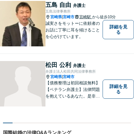
ださい。きっと道が開けま
五島 自由
弁護士
す。
五島法律事務所
宮崎県
宮崎市
宮崎駅
から徒歩10分
|
誠実さをモットーに依頼者の
詳細を見
お話に丁寧に耳を傾けること
る
を心がけています。
松田 公利
弁護士
弁護士法人松田共同法律事務所
宮崎県
宮崎市
|
【債務整理は初回相談無料】
詳細を見
【ベテラン弁護士】法律問題
る
を抱えているあなた。是非一
度ご相談ください。
国際結婚の法律Q&Aランキング