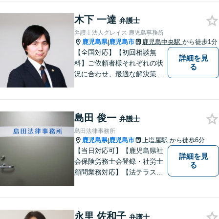
木下 一達
弁護士
弁護士法人グレイス 鹿児島事務所
鹿児島県
鹿児島市
鹿児島中央駅
から徒歩1分
|
【全国対応】【初回相談無
詳細を見
料】ご依頼者様それぞれの状
る
況に合わせ、最適な解決策を
ご提案します。緊急のご相談
にも迅速に対応いたします。
一つひとつの問題に丁寧に向
島田 俊一
き合い、解決までしっかりサ
弁護士
ポートします。【電話・WEB
島田法律事務所
相談も対応可能】
鹿児島県
鹿児島市
上塩屋駅
から徒歩6分
|
【当日対応可】【鹿児島県社
詳細を見
会保険労務士会登録・社労士
る
顧問業務対応】【法テラス対
応】【初回３０分無料】【上
塩屋電停から徒歩6分】【駐車
場有り】
永里 佐和子
弁護士