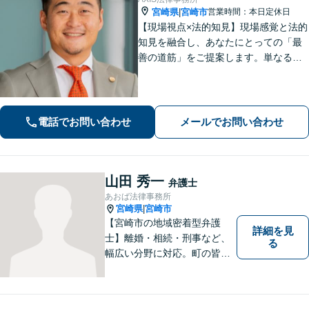
宮崎県
宮崎市
営業時間：本日定休日
|
【現場視点×法的知見】現場感覚と法的
知見を融合し、あなたにとっての「最
善の道筋」をご提案します。単なるリ
スク指摘ではなく、解決まで誠実に向
き合い伴走いたします。不安や迷い
に、確かな指針を。お気軽にご相談く
ださい。
電話でお問い合わせ
メールでお問い合わせ
山田 秀一
弁護士
あおば法律事務所
宮崎県
宮崎市
|
【宮崎市の地域密着型弁護
詳細を見
士】離婚・相続・刑事など、
る
幅広い分野に対応。町の皆様
を平穏な暮らしへと導きま
す。問題はお一人で抱え込む
ことなく、お気軽にご相談く