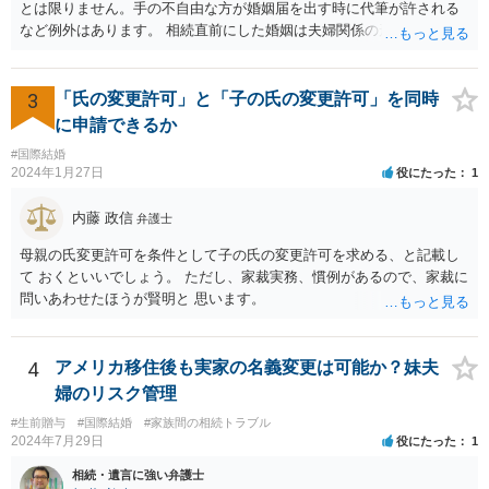
とは限りません。手の不自由な方が婚姻届を出す時に代筆が許される
など例外はあります。 相続直前にした婚姻は夫婦関係の形成を目的と
したものではないとして無効となる可能性はあります。 上記の意味が
わかりません、分かりやすく解説していただけませんでしょうか？ →
婚姻が成立するには二つの要素が必要と言われております。一つは届
3
「氏の変更許可」と「子の氏の変更許可」を同時
出ですが、もう一つは双方の婚姻意思です。 婚姻意思は、夫婦として
に申請できるか
相互に助け合いながら生活していく意思というとイメージしやすいか
#国際結婚
と思います。 ここで、相続目的での婚姻をみてみます。これは夫婦と
2024年1月27日
役にたった
1
して生活していくというよりは、一方が死亡した際に生じる相続のた
めに配偶者という立場を得ることが主な目的となります。 したがっ
内藤 政信
弁護士
て、形式的に届出がなされたとしても、双方は夫婦生活を営む意思が
ないので、婚姻意思はありません。 よって、婚姻は婚姻意思の欠如に
母親の氏変更許可を条件として子の氏の変更許可を求める、と記載し
より、無効となります。
て おくといいでしょう。 ただし、家裁実務、慣例があるので、家裁に
問いあわせたほうが賢明と 思います。
4
アメリカ移住後も実家の名義変更は可能か？妹夫
婦のリスク管理
#生前贈与
#国際結婚
#家族間の相続トラブル
2024年7月29日
役にたった
1
相続・遺言に強い弁護士