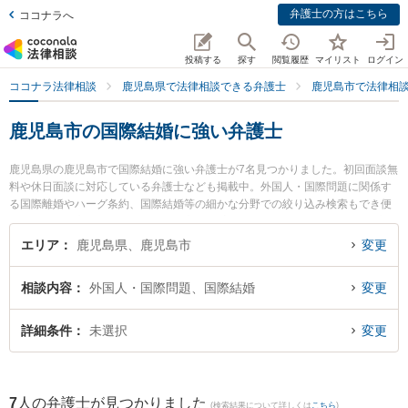
弁護士の方はこちら
ココナラへ
投稿する
探す
閲覧履歴
マイリスト
ログイン
ココナラ法律相談
鹿児島県で法律相談できる弁護士
鹿児島市で法律相
鹿児島市の国際結婚に強い弁護士
鹿児島県の鹿児島市で国際結婚に強い弁護士が7名見つかりました。初回面談無
料や休日面談に対応している弁護士なども掲載中。外国人・国際問題に関係す
る国際離婚やハーグ条約、国際結婚等の細かな分野での絞り込み検索もでき便
利です。特に髙橋総合法律事務所の髙橋 昭広弁護士や弁護士法人グレイス 鹿児
島事務所の木下 一達弁護士、島田法律事務所の島田 俊一弁護士のプロフィール
エリア
鹿児島県、鹿児島市
変更
情報や弁護士費用、強みなどが注目されています。『鹿児島市で土日や夜間に
発生した国際結婚のトラブルを今すぐに弁護士に相談したい』『国際結婚のト
相談内容
外国人・国際問題、国際結婚
変更
ラブル解決の実績豊富な近くの弁護士を検索したい』『初回相談無料で国際結
婚を法律相談できる鹿児島市内の弁護士に相談予約したい』などでお困りの相
談者さんにおすすめです。
詳細条件
未選択
変更
7
人の弁護士が見つかりました
(検索結果について詳しくは
こちら
)