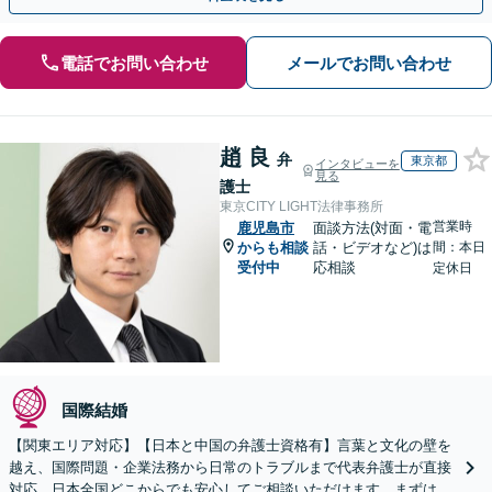
電話でお問い合わせ
メールでお問い合わせ
趙 良
弁
東京都
インタビューを
見る
護士
東京CITY LIGHT法律事務所
営業時
鹿児島市
面談方法(対面・電
からも相談
話・ビデオなど)は
間：本日
受付中
応相談
定休日
国際結婚
【関東エリア対応】【日本と中国の弁護士資格有】言葉と文化の壁を
越え、国際問題・企業法務から日常のトラブルまで代表弁護士が直接
対応。日本全国どこからでも安心してご相談いただけます。まずは一