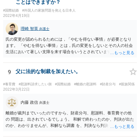
ことはできますか？
#国際結婚
#外国人の家族問題を抱える日本人
2022年4月19日
理崎 智英
弁護士
氏の変更が認められるためには，「やむを得ない事情」が必要となり
ます。 「やむを得ない事情」とは，氏の変更をしないとその人の社会
生活において著しい支障を来す場合をいうとされています。 中国の苗
字のために今後偏見や差別を受ける可能性があるといった抽象的な理
由は，「やむを得ない事情」には該当しませんので，氏の変更を認め
てもらうことは難しいと思います。
9
父に法的な制裁を加えたい。
#養育費
#慰謝料請求したい側
#国際結婚
#離婚の慰謝料
#財産分与
#親族関係
2022年3月22日
内藤 政信
弁護士
離婚が裁判までいったのですから、財産分与、慰謝料、養育費その他
の 問題は、出されているでしょう。 和解で終わったのか、判決が出た
のか、わかりませんが、和解なら調書 を、判決なら判決を見せてもら
うといいでしょう。 また、事件記録を謄写する方法もあるので、より
詳しく、双方の主張を 知ることができるでしょう。 疑問のいくつか