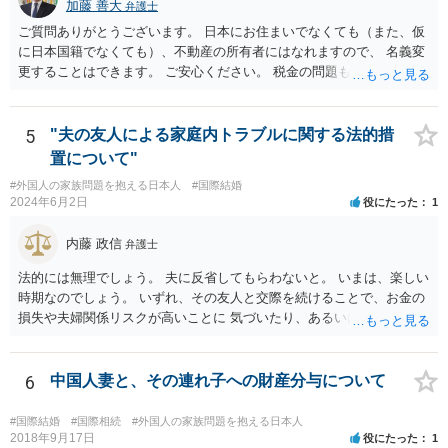
加藤 善大
弁護士
ご質問ありがとうございます。 日本にお住まいでなくても（また、仮
に日本国籍でなくても）、不動産の所有者にはなれますので、 名義変
更することはできます。 ご安心ください。 税金の問題もありますの
で、 可能であれば、ご依頼になるかは別にして、今の名義人（叔父様
でしょうか。）と一緒に、 お近くの弁護士に直接相談して、アドバイ
ス等を求めることをお勧めします。 ご参考にしていただければ幸いで
5
"夫の友人による家庭内トラブルに関する法的措
す。
置について"
#外国人の家族問題を抱える日本人
#国際結婚
2024年6月2日
役にたった
1
内藤 政信
弁護士
法的には無理でしょう。 夫に反省してもらわないと。 いまは、楽しい
時期なのでしょう。 いずれ、その友人と交際を続けることで、お金の
損失や夫婦関係リスクが高いことに 気づいたり、あるいは、飽きると
思いますけどね。
6
中国人妻と、その連れ子への財産分与について
#国際結婚
#国際相続
#外国人の家族問題を抱える日本人
2018年9月17日
役にたった
1