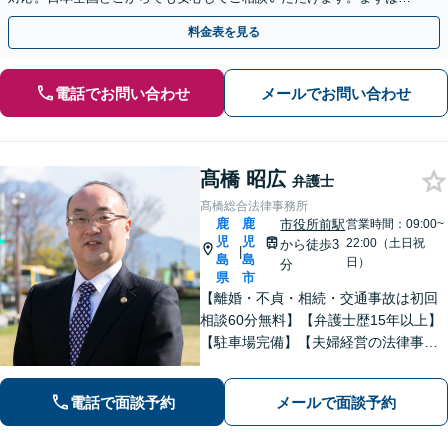
歩を踏み出してみませんか。【初回相談無料】
料金表を見る
電話でお問い合わせ
メールでお問い合わせ
髙橋 昭広
弁護士
髙橋総合法律事務所
鹿
鹿
市役所前駅
営業時間：09:00~
児
児
22:00（土日祝
から徒歩3
|
島
島
日）
分
県
市
【離婚・不貞・相続・交通事故は初回
相談60分無料】【弁護士歴15年以上】
【駐車場完備】【夫婦経営の法律事務
所】長年の経験からトラブルを早期に
解決します【離婚問題】最善の解決方
電話で面談予約
メールで面談予約
法をご提案します【交通事故】適切な
賠償金・後遺障害認定を獲得します