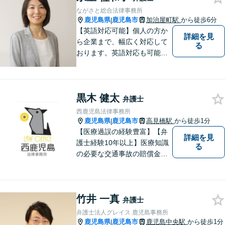
ながさと総合法律事務所
鹿児島県
鹿児島市
加治屋町駅
から徒歩6分
|
【英語対応可能】個人の方か
詳細を見
ら企業まで、幅広く対応して
る
おります。英語対応も可能で
す。お気軽にご相談くださ
い。 Please feel free to conta
ct me for your legal troubles.
黒木 健太
弁護士
西鹿児島法律事務所
鹿児島県
鹿児島市
高見橋駅
から徒歩1分
|
【医療過誤の経験豊富】【弁
詳細を見
護士経験10年以上】医療知識
る
の必要な交通事故の賠償金請
求、後遺障害等級申請はお任
せ。手術後の後遺症に疑問の
ある人もお気軽にご相談くだ
竹井 一真
さい。依頼者様との信頼関係
弁護士
を大切に解決へ向けて尽力い
弁護士法人グレイス 鹿児島事務所
たします。【休日・夜間対応
鹿児島県
鹿児島市
鹿児島中央駅
から徒歩1分
|