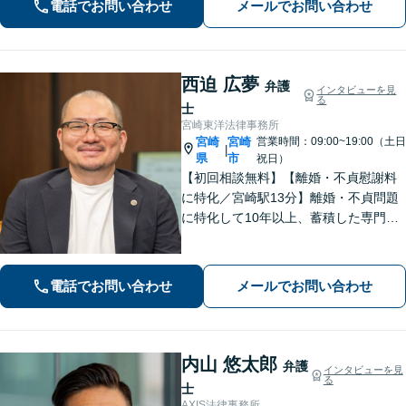
電話でお問い合わせ
メールでお問い合わせ
西迫 広夢
弁護
インタビューを見
る
士
宮崎東洋法律事務所
宮崎
宮崎
営業時間：09:00~19:00（土日
|
県
市
祝日）
【初回相談無料】【離婚・不貞慰謝料
に特化／宮崎駅13分】離婚・不貞問題
に特化して10年以上、蓄積した専門知
識と男性視点から相手の心理を的確に
読み解きます。安易に妥協しない緻密
な交渉で、あなたの新たな人生への一
電話でお問い合わせ
メールでお問い合わせ
歩を力強くサポートします。
内山 悠太郎
弁護
インタビューを見
る
士
AXIS法律事務所