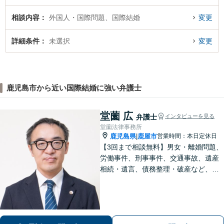
相談内容
外国人・国際問題、国際結婚
変更
詳細条件
未選択
変更
鹿児島市から近い国際結婚に強い弁護士
堂薗 広
弁護士
インタビューを見る
堂薗法律事務所
鹿児島県
鹿屋市
営業時間：本日定休日
|
【3回まで相談無料】男女・離婚問題、
労働事件、刑事事件、交通事故、遺産
相続・遺言、債務整理・破産など、幅
広く対応しています。【休日・夜間も
対応】どこに相談したらいいか分から
ない場合、まずは堂園法律事務所まで
ご相談ください。