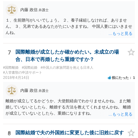
内藤 政信
弁護士
１、生前贈与がいいでしょう。 ２、養子縁組しなければ、ありませ
ん。 ３、兄弟であるあなたがたにいきますね。 中国人妻にはいきませ
んね。
7
国際離婚が成立したか確かめたい。未成立の場
合、日本で再婚したら重婚ですか？
#国際離婚
#国際結婚
#外国人の家族問題を抱える日本人
#入管書類の申請サポート
2018年4月14日
役にたった
1
内藤 政信
弁護士
離婚が成立してるかどうか、大使館経由でわかりませんかね。 まだ離
婚していないとしたら、離婚する方法を教えてくれませんかね。 離婚
が成立していないとしたら、重婚になりますね。
8
国際結婚で夫の外国姓に変更した後に旧姓に戻す