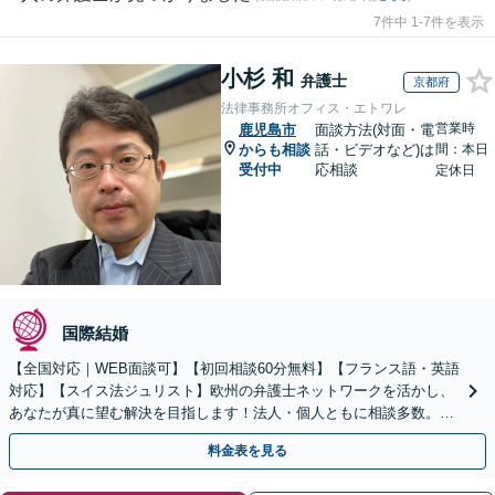
7件中 1-7件を表示
小杉 和
弁護士
京都府
法律事務所オフィス・エトワレ
営業時
鹿児島市
面談方法(対面・電
からも相談
話・ビデオなど)は
間：本日
受付中
応相談
定休日
国際結婚
【全国対応｜WEB面談可】【初回相談60分無料】【フランス語・英語
対応】【スイス法ジュリスト】欧州の弁護士ネットワークを活かし、
あなたが真に望む解決を目指します！法人・個人ともに相談多数。細
やかな連絡と粘り強い交渉を徹底【休日・夜間相談可】
料金表を見る