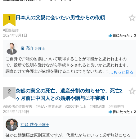
1
日本人の父親に会いたい男性からの依頼
#国際結婚
2024年8月1日
役にたった
3
泉 亮介
弁護士
ご自身で戸籍の附票について取得することが可能かと思われますの
で、役所で説明を受けながら手続きをされると良いかと思われます。
調査だけで弁護士が依頼を受けることはできないため、父親に対して
何か請求がある場合は弁護士に依頼することを検討されても良いでし
ょう。
2
突然の実父の死亡、遺産分割の知らせで、死亡2
ヶ月前に中国人との婚姻や贈与に不審感！
#高齢者の詐欺被害
#M&A・事業承継
#200万円以上
#国際結婚
#生前贈与
2024年4月26日
役にたった
2
江頭 啓介
弁護士
確かに婚姻届は原則直筆ですが、代筆だからといって必ず無効になる