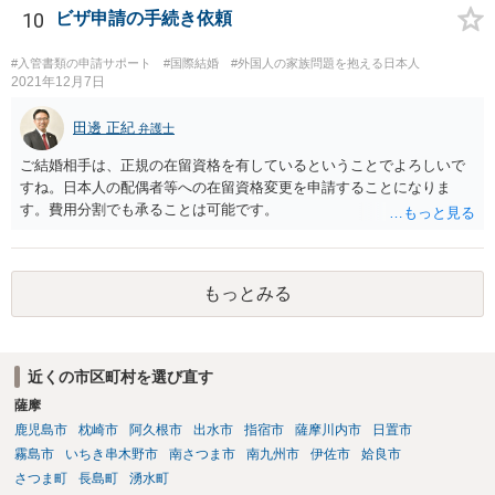
は、理解にいたるでしょう。 虐待でもないと、あなたの方から、父親
10
ビザ申請の手続き依頼
に対して、法的な請求をするの は、難しいでしょう。
#入管書類の申請サポート
#国際結婚
#外国人の家族問題を抱える日本人
2021年12月7日
田邊 正紀
弁護士
ご結婚相手は、正規の在留資格を有しているということでよろしいで
すね。日本人の配偶者等への在留資格変更を申請することになりま
す。費用分割でも承ることは可能です。
もっとみる
近くの市区町村を選び直す
薩摩
鹿児島市
枕崎市
阿久根市
出水市
指宿市
薩摩川内市
日置市
霧島市
いちき串木野市
南さつま市
南九州市
伊佐市
姶良市
さつま町
長島町
湧水町