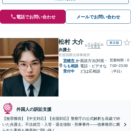
電話でお問い合わせ
メールでお問い合わせ
松村 大介
東京都
インタビュ
ーを見る
弁護士
舟渡国際法律事務所
営業時間：0
宮崎市
か
面談方法(対面・
らも相談
電話・ビデオな
7:00~23:00
受付中
ど)は応相談
（平日）
外国人の訴訟支援
【無罪獲得】【中文対応】【全国対応】警察庁の公式解釈を高裁で砕
いた弁護士。不法就労・入管・退去強制・刑事事件——他事務所に断
られた案件も徹底的に闘い抜く。