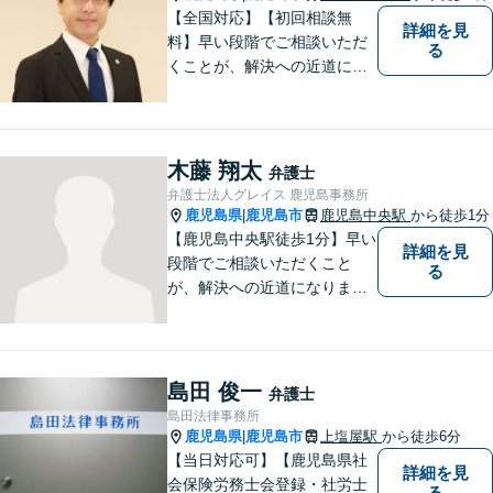
【全国対応】【初回相談無
詳細を見
料】早い段階でご相談いただ
る
くことが、解決への近道にな
ります。これからどう動くの
がよいのか、一人で悩まず一
緒に整理していきましょう。
どんなご相談でも、どうぞお
木藤 翔太
弁護士
気軽にお声がけください。
弁護士法人グレイス 鹿児島事務所
【電話・WEB相談も対応可
鹿児島県
鹿児島市
鹿児島中央駅
から徒歩1分
|
能】
【鹿児島中央駅徒歩1分】早い
詳細を見
段階でご相談いただくこと
る
が、解決への近道になりま
す。これからどう動くのがよ
いのか、一人で悩まず一緒に
整理していきましょう。どん
なご相談でも、どうぞお気軽
島田 俊一
弁護士
にお声がけください。【初回
島田法律事務所
相談無料】【電話・WEB面談
鹿児島県
鹿児島市
上塩屋駅
から徒歩6分
|
可】
【当日対応可】【鹿児島県社
詳細を見
会保険労務士会登録・社労士
る