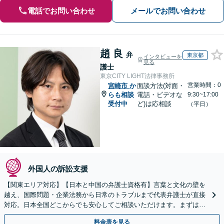
電話でお問い合わせ
メールでお問い合わせ
趙 良
弁
東京都
インタビューを
見る
護士
東京CITY LIGHT法律事務所
営業時間：0
宮崎市
か
面談方法(対面・
らも相談
電話・ビデオな
9:30~17:00
受付中
ど)は応相談
（平日）
外国人の訴訟支援
【関東エリア対応】【日本と中国の弁護士資格有】言葉と文化の壁を
越え、国際問題・企業法務から日常のトラブルまで代表弁護士が直接
対応。日本全国どこからでも安心してご相談いただけます。まずは一
歩を踏み出してみませんか。【初回相談無料】
料金表を見る