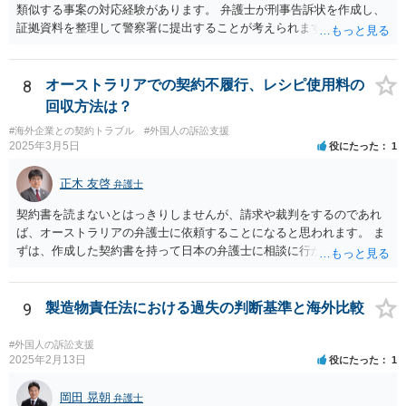
類似する事案の対応経験があります。 弁護士が刑事告訴状を作成し、
証拠資料を整理して警察署に提出することが考えられます。
8
オーストラリアでの契約不履行、レシピ使用料の
回収方法は？
#海外企業との契約トラブル
#外国人の訴訟支援
2025年3月5日
役にたった
1
正木 友啓
弁護士
契約書を読まないとはっきりしませんが、請求や裁判をするのであれ
ば、オーストラリアの弁護士に依頼することになると思われます。 ま
ずは、作成した契約書を持って日本の弁護士に相談に行かれて、契約
書の内容から請求手段を検討していくのがよいかと思います。
9
製造物責任法における過失の判断基準と海外比較
#外国人の訴訟支援
2025年2月13日
役にたった
1
岡田 晃朝
弁護士