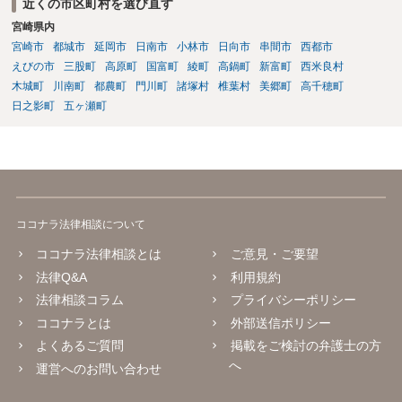
近くの市区町村を選び直す
宮崎県内
宮崎市
都城市
延岡市
日南市
小林市
日向市
串間市
西都市
えびの市
三股町
高原町
国富町
綾町
高鍋町
新富町
西米良村
木城町
川南町
都農町
門川町
諸塚村
椎葉村
美郷町
高千穂町
日之影町
五ヶ瀬町
ココナラ法律相談について
ココナラ法律相談とは
ご意見・ご要望
法律Q&A
利用規約
法律相談コラム
プライバシーポリシー
ココナラとは
外部送信ポリシー
よくあるご質問
掲載をご検討の弁護士の方
へ
運営へのお問い合わせ