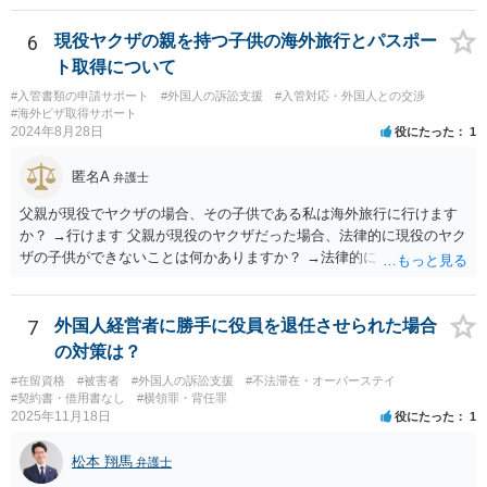
6
現役ヤクザの親を持つ子供の海外旅行とパスポー
ト取得について
#入管書類の申請サポート
#外国人の訴訟支援
#入管対応・外国人との交渉
#海外ビザ取得サポート
2024年8月28日
役にたった
1
匿名A
弁護士
父親が現役でヤクザの場合、その子供である私は海外旅行に行けます
か？ →行けます 父親が現役のヤクザだった場合、法律的に現役のヤク
ザの子供ができないことは何かありますか？ →法律的に、ということ
であれば、ないかと思います。
7
外国人経営者に勝手に役員を退任させられた場合
の対策は？
#在留資格
#被害者
#外国人の訴訟支援
#不法滞在・オーバーステイ
#契約書・借用書なし
#横領罪・背任罪
2025年11月18日
役にたった
1
松本 翔馬
弁護士