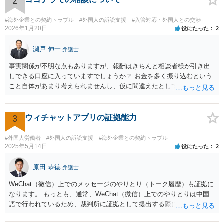
2
#海外企業との契約トラブル
#外国人の訴訟支援
#入管対応・外国人との交渉
2026年1月20日
役にたった
2
瀬戸 伸一
弁護士
事実関係が不明な点もありますが、報酬はきちんと相談者様が引き出
しできる口座に入っていますでしょうか？ お金を多く振り込むという
こと自体があまり考えられませんし、仮に間違えたとしても、海外の
銀行預金口座に現金で振り込んで返金というのが通常と思いますの
で、paypayを使うというのは、話として怪しい感じがします。 絶対に
損のないように行動されるとよいと思われます。
3
ウィチャットアプリの証拠能力
#外国人労働者
#外国人の訴訟支援
#海外企業との契約トラブル
2025年5月14日
役にたった
2
原田 恭徳
弁護士
WeChat（微信）上でのメッセージのやりとり（トーク履歴）も証拠に
なります。 もっとも、通常、WeChat（微信）上でのやりとりは中国
語で行われているため、裁判所に証拠として提出する際には日本語の
翻訳文も一緒に提出する必要があります。