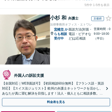
5件中 1-5件を表示
小杉 和
弁護士
京都府
法律事務所オフィス・エトワレ
営業時間：0
宮崎市
か
面談方法(対面・
らも相談
電話・ビデオな
9:00~18:00
受付中
ど)は応相談
（平日）
外国人の訴訟支援
【全国対応｜WEB面談可】【初回相談60分無料】【フランス語・英語
対応】【スイス法ジュリスト】欧州の弁護士ネットワークを活かし、
あなたが真に望む解決を目指します！法人・個人ともに相談多数。細
やかな連絡と粘り強い交渉を徹底【休日・夜間相談可】
料金表を見る