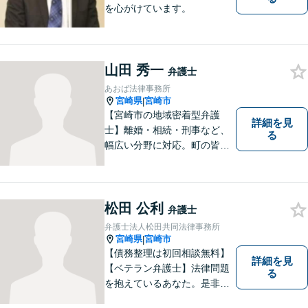
を心がけています。
山田 秀一
弁護士
あおば法律事務所
宮崎県
宮崎市
|
【宮崎市の地域密着型弁護
詳細を見
士】離婚・相続・刑事など、
る
幅広い分野に対応。町の皆様
を平穏な暮らしへと導きま
す。問題はお一人で抱え込む
ことなく、お気軽にご相談く
ださい。きっと道が開けま
松田 公利
弁護士
す。
弁護士法人松田共同法律事務所
宮崎県
宮崎市
|
【債務整理は初回相談無料】
詳細を見
【ベテラン弁護士】法律問題
る
を抱えているあなた。是非一
度ご相談ください。