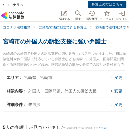
弁護士の方はこちら
ココナラへ
投稿する
探す
閲覧履歴
マイリスト
ログイン
ココナラ法律相談
宮崎県で法律相談できる弁護士
宮崎市で法律相談で
宮崎市の外国人の訴訟支援に強い弁護士
宮崎県の宮崎市で外国人の訴訟支援に強い弁護士が5名見つかりました。初回面
談無料や休日面談に対応している弁護士なども掲載中。外国人・国際問題に関
係する国際離婚やハーグ条約、国際結婚等の細かな分野での絞り込み検索もで
き便利です。特にAXIS法律事務所の内山 悠太郎弁護士や宮崎東洋法律事務所の
西迫 広夢弁護士、五島法律事務所の五島 自由弁護士のプロフィール情報や弁護
エリア
宮崎県、宮崎市
変更
士費用、強みなどが注目されています。『宮崎市で土日や夜間に発生した外国
人の訴訟支援のトラブルを今すぐに弁護士に相談したい』『外国人の訴訟支援
相談内容
外国人・国際問題、外国人の訴訟支援
変更
のトラブル解決の実績豊富な近くの弁護士を検索したい』『初回相談無料で外
国人の訴訟支援を法律相談できる宮崎市内の弁護士に相談予約したい』などで
お困りの相談者さんにおすすめです。
詳細条件
未選択
変更
5
人の弁護士が見つかりました
(検索結果について詳しくは
こちら
)