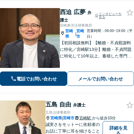
西迫 広夢
弁
インタビューを
見る
護士
宮崎東洋法律事務所
宮崎
宮崎
営業時間：09:00~19:00（平
|
県
市
日）
【初回相談無料】【離婚・不貞慰謝料
に特化／宮崎駅13分】離婚・不貞問題
に特化して10年以上、蓄積した専門知
識と男性視点から相手の心理を的確に
読み解きます。安易に妥協しない緻密
な交渉で、あなたの新たな人生への一
電話でお問い合わせ
メールでお問い合わせ
歩を力強くサポートします。
五島 自由
弁護士
五島法律事務所
宮崎県
宮崎市
宮崎駅
から徒歩10分
|
誠実さをモットーに依頼者の
詳細を見
お話に丁寧に耳を傾けること
る