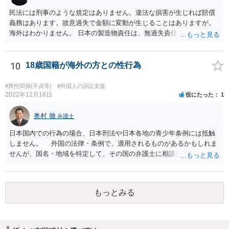
民法には刑事のような規定はありません。違法な損害が生じれば賠償
義務はあります。故意過失で金額に変動が生じることはありますが。
海外はわかりません。 日本の製造物責任は、無過失責任です。ですの
で、瑕疵があったかどうかが問題で、過失は問題になりません。
10
18歳国籍が海外の方との性行為
#異性関係(不貞等)
#外国人の訴訟支援
2022年12月16日
役にたった
1
奥村 徹
弁護士
日本国内での行為の場合、日本刑法や日本各地の青少年条例には抵触
しません。 外国の法律・条例で、適用されるものがあるかもしれま
せんが、国名・地域を特定して、その国の弁護士に相談してくださ
い。
もっとみる