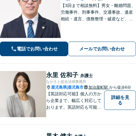
【3回まで相談無料】男女・離婚問題、
労働事件、刑事事件、交通事故、遺産
相続・遺言、債務整理・破産など、幅
広く対応しています。【休日・夜間も
対応】どこに相談したらいいか分から
ない場合、まずは堂園法律事務所まで
ご相談ください。
電話でお問い合わせ
メールでお問い合わせ
永里 佐和子
弁護士
ながさと総合法律事務所
鹿児島県
鹿児島市
加治屋町駅
から徒歩6分
|
【英語対応可能】個人の方か
詳細を見
ら企業まで、幅広く対応して
る
おります。英語対応も可能で
す。お気軽にご相談くださ
い。 Please feel free to conta
ct me for your legal troubles.
黒木 健太