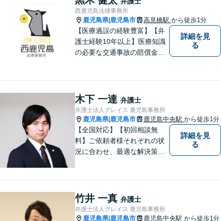
弁護士
西鹿児島法律事務所
鹿児島県
鹿児島市
高見橋駅
から徒歩1分
|
【医療過誤の経験豊富】【弁
詳細を見
護士経験10年以上】医療知識
る
の必要な交通事故の賠償金請
求、後遺障害等級申請はお任
せ。手術後の後遺症に疑問の
ある人もお気軽にご相談くだ
さい。依頼者様との信頼関係
木下 一達
弁護士
を大切に解決へ向けて尽力い
弁護士法人グレイス 鹿児島事務所
たします。【休日・夜間対応
鹿児島県
鹿児島市
鹿児島中央駅
から徒歩1分
|
可】
【全国対応】【初回相談無
詳細を見
料】ご依頼者様それぞれの状
る
況に合わせ、最適な解決策を
ご提案します。緊急のご相談
にも迅速に対応いたします。
一つひとつの問題に丁寧に向
き合い、解決までしっかりサ
竹井 一真
弁護士
ポートします。【電話・WEB
弁護士法人グレイス 鹿児島事務所
相談も対応可能】
鹿児島県
鹿児島市
鹿児島中央駅
から徒歩1分
|