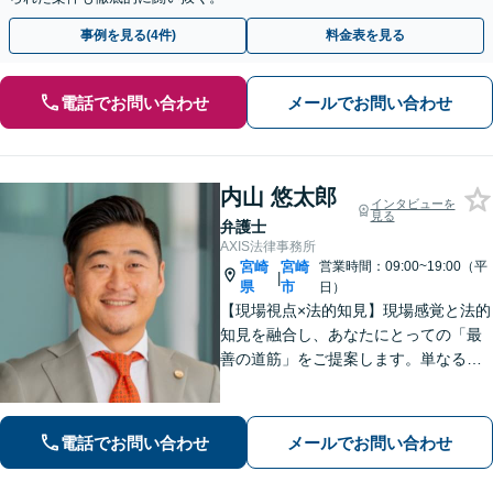
事例を見る(4件)
料金表を見る
電話でお問い合わせ
メールでお問い合わせ
内山 悠太郎
インタビューを
見る
弁護士
AXIS法律事務所
宮崎
宮崎
営業時間：09:00~19:00（平
|
県
市
日）
【現場視点×法的知見】現場感覚と法的
知見を融合し、あなたにとっての「最
善の道筋」をご提案します。単なるリ
スク指摘ではなく、解決まで誠実に向
き合い伴走いたします。不安や迷い
に、確かな指針を。お気軽にご相談く
電話でお問い合わせ
メールでお問い合わせ
ださい。