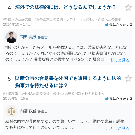
4
海外での法律的には、どうなるんでしょうか？
#外国人の訴訟支援
#海外企業との契約トラブル
#入管対応・外国人との交渉
2024年10月17日
役にたった
2
岡田 晃朝
弁護士
海外の方からしたらメールを複数送ることは、営業妨害的なことにな
るのでしょうか？それとかその他の罪になったり損害賠償とかになる
のでしょうか？ 異常な数とか異常な内容を送った場合はそういうこと
もあります。海外とあり、その国の法律がどうなっているのかわかり
ませんが、日本ではそうです。 しかし、現実には、あまりないかとは
思います。 お礼を送ったなら、もう伝っているでしょうから、今後
5
財産分与の合意書を外国でも通用するように法的
は、止めておけばよいでしょう。
拘束力を持たせるには？
#国際離婚
#外国人の訴訟支援
#外国人の家族問題を抱える日本人
2019年5月15日
役にたった
2
内藤 政信
弁護士
給付の内容が具体的でないので難しいでしょう。 調停で家裁と調整し
て審判に持って行くのがいいでしょう。