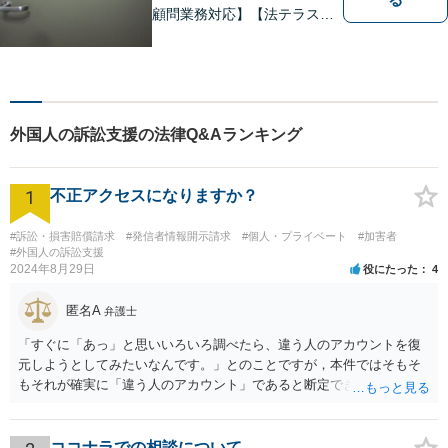
顧問業務対応】【法テラス対
応】【初回３０分無料】【上
塩屋電停から徒歩6分】【駐車
場有り】
外国人の訴訟支援の法律Q&Aランキング
1
不正アクセスになりますか？
#訴訟・損害賠償請求
#発信者情報開示請求
#個人・プライベート
#加害者
#外国人の訴訟支援
2024年8月29日
役にたった
4
匿名A
弁護士
「すぐに「あっ」と思いいろいろ調べたら、違う人のアカウントを復
元しようとしてみたいなんです。」とのことですが，本件ではそもそ
もそれが確実に「違う人のアカウント」であると断定できていません
し，仮にそのアドレスが実在したとしても不正アクセスの故意が観念
できません。余計な心配でしょう。
ココナラでの相談について