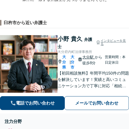
臼杵市から近い弁護士
小野 貴久
弁護
インタビューを見
る
士
大分府内町法律事務所
大
大
大分駅
から
営業時間：本
分
分
|
日定休日
徒歩8分
県
市
【初回相談無料】年間平均150件の問題
を解決しています！実績と高いコミュ
ニケーション力で丁寧に対応「相続／
離婚／債務整理／不動産（オーナー様
からの未払い賃料回収）／刑事事件
電話でお問い合わせ
メールでお問い合わせ
（私選）」のご相談はお任せください
【事前予約で土日・夜間対応可】【大
分駅9分】
注力分野