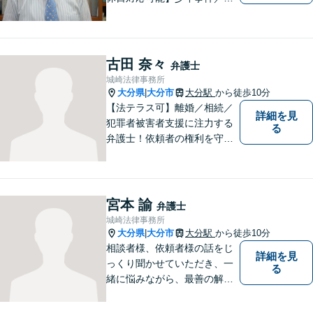
事事件／労働事件を中心に、
幅広い法律トラブルに対応し
ています。全ての人に法的サ
ービスを受けられるべく、社
古田 奈々
弁護士
会正義の実現のために最善を
城崎法律事務所
尽くします。
大分県
大分市
大分駅
から徒歩10分
|
【法テラス可】離婚／相続／
詳細を見
犯罪者被害者支援に注力する
る
弁護士！依頼者の権利を守
り、明るいへと導けるよう全
力バックアップいたします。
【駐車場あり】
宮本 諭
弁護士
城崎法律事務所
大分県
大分市
大分駅
から徒歩10分
|
相談者様、依頼者様の話をじ
詳細を見
っくり聞かせていただき、一
る
緒に悩みながら、最善の解決
策をご提案させていただきま
す。まずは、お話を聞かせて