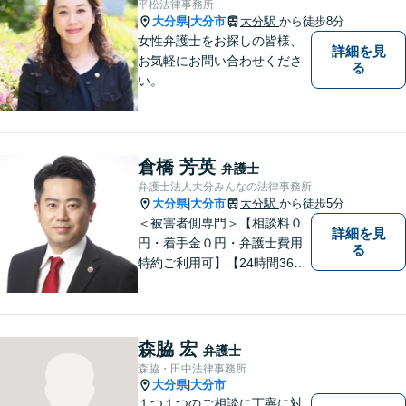
平松法律事務所
大分県
大分市
大分駅
から徒歩8分
|
女性弁護士をお探しの皆様、
詳細を見
お気軽にお問い合わせくださ
る
い。
倉橋 芳英
弁護士
弁護士法人大分みんなの法律事務所
大分県
大分市
大分駅
から徒歩5分
|
＜被害者側専門＞【相談料０
詳細を見
円・着手金０円・弁護士費用
る
特約ご利用可】【24時間365
日受付】【累計2,200件以上の
依頼実績】むちうちの賠償額
増額実績あり！交通事故の専
門性・サービスに定評あり、
森脇 宏
弁護士
感謝のクチコミ多数◎事故直
森脇・田中法律事務所
後より柔軟にサポート
大分県
大分市
|
１つ１つのご相談に丁寧に対