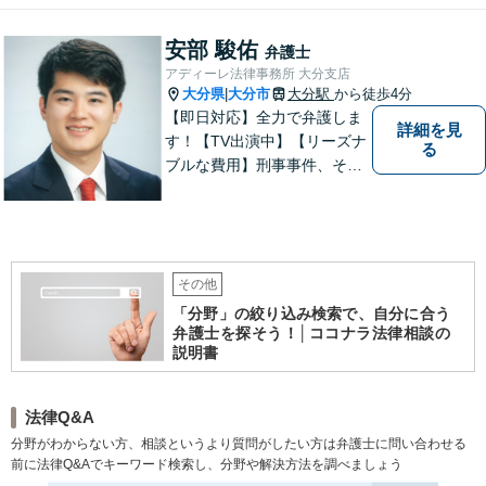
ください。
安部 駿佑
弁護士
アディーレ法律事務所 大分支店
大分県
大分市
大分駅
から徒歩4分
|
【即日対応】全力で弁護しま
詳細を見
す！【TV出演中】【リーズナ
る
ブルな費用】刑事事件、その
他各種悩みを誠心誠意サポー
ト！お気軽にご相談くださ
い！ 【夜間休日対応可】【大
分駅４分】
その他
「分野」の絞り込み検索で、自分に合う
弁護士を探そう！│ココナラ法律相談の
説明書
法律Q&A
分野がわからない方、相談というより質問がしたい方は弁護士に問い合わせる
前に法律Q&Aでキーワード検索し、分野や解決方法を調べましょう