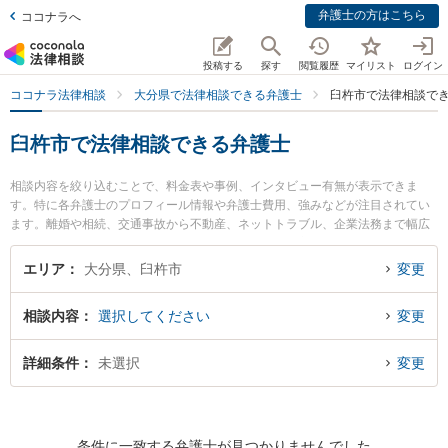
弁護士の方はこちら
ココナラへ
投稿する
探す
閲覧履歴
マイリスト
ログイン
ココナラ法律相談
大分県で法律相談できる弁護士
臼杵市で法律相談で
臼杵市で法律相談できる弁護士
相談内容を絞り込むことで、料金表や事例、インタビュー有無が表示できま
す。特に各弁護士のプロフィール情報や弁護士費用、強みなどが注目されてい
ます。離婚や相続、交通事故から不動産、ネットトラブル、企業法務まで幅広
く取り扱う弁護士が多数。こんな法律相談をお持ちの方は是非ご利用くださ
い。臼杵市で土日や夜間に発生した不倫慰謝料トラブルを今すぐに弁護士に相
エリア
大分県、臼杵市
変更
談したい』『交通事故の過失割合や後遺障害のトラブル解決の実績豊富な近く
の弁護士を検索したい』『初回相談無料で自己破産や債務整理を法律相談でき
相談内容
選択してください
変更
る臼杵市内の弁護士に相談予約したい』などでお困りの相談者さんにおすすめ
です。
詳細条件
未選択
変更
条件に一致する弁護士が見つかりませんでした