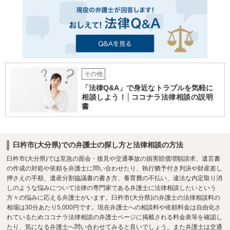
その他
「法律Q&A」で身近なトラブルを気軽に
相談しよう！│ココナラ法律相談の説明
書
臼杵市(大分県)での弁護士の探し方と法律相談の方法
臼杵市(大分県)では至急の面会・接見や交通事故の損害賠償増額請求、遺言書
の作成の対処や依頼を弁護士に問い合わせたり、執行猶予付き判決や財産差し
押さえの手順、遺産分割協議書の書き方、養育費の不払い、違法な内定取り消
しのような悩みについて法律の専門家である弁護士に法律相談したいという
方々の悩みに応える弁護士がいます。臼杵市(大分県)の弁護士の法律相談料の
相場は30分あたり5,000円です。現在弁護士への相談料や依頼料金は自由化さ
れているためココナラ法律相談の弁護士ページに掲載される料金表等を確認し
たり、気になる弁護士へ問い合わせてみると良いでしょう。また弁護士は交通