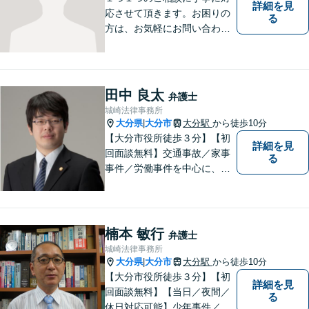
詳細を見
応させて頂きます。お困りの
る
方は、お気軽にお問い合わせ
下さい。
田中 良太
弁護士
城崎法律事務所
大分県
大分市
大分駅
から徒歩10分
|
【大分市役所徒歩３分】【初
詳細を見
回面談無料】交通事故／家事
る
事件／労働事件を中心に、幅
広い法律トラブルに対応して
います。【駐車場あり】「利
用しやすさ」「傾聴」「説
明」を大切にしています。社
楠本 敏行
弁護士
会正義の実現のために最善を
城崎法律事務所
尽くします。お気軽にご相談
大分県
大分市
大分駅
から徒歩10分
|
ください。
【大分市役所徒歩３分】【初
詳細を見
回面談無料】【当日／夜間／
る
休日対応可能】少年事件／家