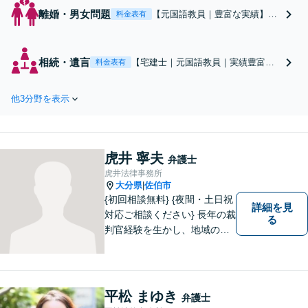
離婚・男女問題
【元国語教員｜豊富な実績】
料金表有
「ご自身のため、お子様のため
に立ち上がりましょう！」離婚
協議・財産分与・養育費など、
相続・遺言
【宅建士｜元国語教員｜実績豊富】
料金表有
納得できるまで真摯に向き合い
～長期化する前にご相談ください～
ます。気持ちに寄り添い今後の
「遺産分割／遺留分／遺言無効確認
生活をサポート。お気軽にご相
他3分野を表示
／相続放棄／遺言書作成」など全て
談を【初回相談無料｜土日夜間
をサポート。 税理士・司法書士と連
相談｜大分駅9分】
携しワンストップの解決を！ 迅速か
つ丁寧に進めます【初回相談無料｜
虎井 寧夫
土日夜間可】
弁護士
虎井法律事務所
大分県
佐伯市
|
{初回相談無料} {夜間・土日祝
詳細を見
対応ご相談ください} 長年の裁
る
判官経験を生かし、地域の皆
様が抱える様々なお悩みを解
決します。
平松 まゆき
弁護士