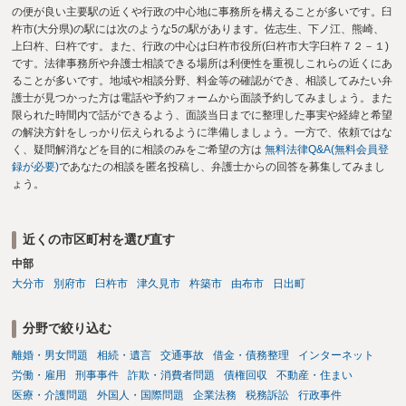
の便が良い主要駅の近くや行政の中心地に事務所を構えることが多いです。臼
杵市(大分県)の駅には次のような5の駅があります。佐志生、下ノ江、熊崎、
上臼杵、臼杵です。また、行政の中心は臼杵市役所(臼杵市大字臼杵７２－１)
です。法律事務所や弁護士相談できる場所は利便性を重視しこれらの近くにあ
ることが多いです。地域や相談分野、料金等の確認ができ、相談してみたい弁
護士が見つかった方は電話や予約フォームから面談予約してみましょう。また
限られた時間内で話ができるよう、面談当日までに整理した事実や経緯と希望
の解決方針をしっかり伝えられるように準備しましょう。一方で、依頼ではな
く、疑問解消などを目的に相談のみをご希望の方は
無料法律Q&A(無料会員登
録が必要)
であなたの相談を匿名投稿し、弁護士からの回答を募集してみまし
ょう。
近くの市区町村を選び直す
中部
大分市
別府市
臼杵市
津久見市
杵築市
由布市
日出町
分野で絞り込む
離婚・男女問題
相続・遺言
交通事故
借金・債務整理
インターネット
労働・雇用
刑事事件
詐欺・消費者問題
債権回収
不動産・住まい
医療・介護問題
外国人・国際問題
企業法務
税務訴訟
行政事件