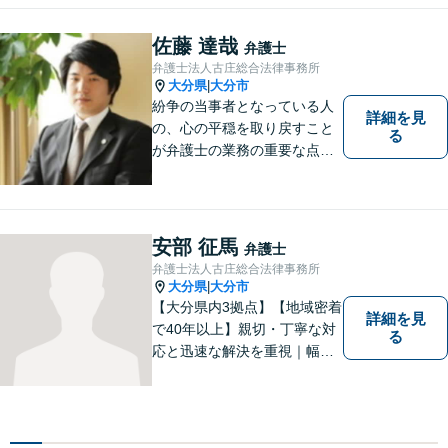
佐藤 達哉
弁護士
弁護士法人古庄総合法律事務所
大分県
大分市
|
紛争の当事者となっている人
詳細を見
の、心の平穏を取り戻すこと
る
が弁護士の業務の重要な点と
考えています。
安部 征馬
弁護士
弁護士法人古庄総合法律事務所
大分県
大分市
|
【大分県内3拠点】【地域密着
詳細を見
で40年以上】親切・丁寧な対
る
応と迅速な解決を重視｜幅広
い法律問題に対応し、ご相談
者さまの不安に寄り添いなが
ら最善の解決を目指します
【別府・杵築にも拠点】