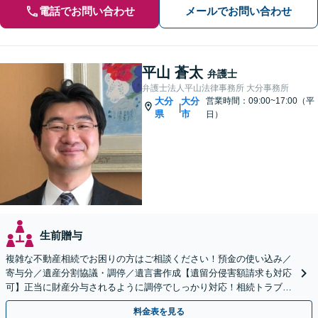
電話でお問い合わせ
メールでお問い合わせ
平山 蒼太
弁護士
弁護士法人平山法律事務所 大分事務所
大分
大分
営業時間：09:00~17:00（平
|
県
市
日）
生前贈与
複雑な不動産相続でお困りの方はご相談ください！預金の使い込み／
寄与分／遺産分割協議・調停／遺言書作成【遺留分侵害額請求も対応
可】正当に財産分与されるように調停でしっかり対応！相続トラブル
の精神的負担も軽減します。
料金表を見る