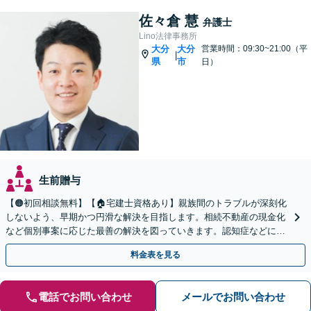
佐々倉 慧
弁護士
Lino法律事務所
大分
大分
営業時間：09:30~21:00（平
|
県
市
日）
生前贈与
【🟠初回相談無料】【🏠宅建士資格あり】親族間のトラブルが深刻化
しないよう、早期かつ円滑な解決を目指します。相続不動産の現金化
など個別事案に応じた最善の解決を図っていきます。認知症などによ
る遺言書の効力も争います。【オンライン面談OK】
料金表を見る
電話でお問い合わせ
メールでお問い合わせ