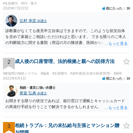
#生前贈与
#DV・暴力
2020年7月22日
役にたった
30
辻村 幸宏
弁護士
診断書がなくても後見申立自体はできますので、このような状況自体
を含めて家裁とご相談いただければと思います。 できる限りのご本人
の判断能力に関する書類（周辺の方の陳述書、医師からの聴取書等）
を整え、家裁の鑑定を経る前提で鑑定費用の予納金を用意し、申立て
をしていただければそこから先は進むのではないかと存じます。 ま
た、Aさんの意向を酌みすぎるあまりに後見申立ができない状況にして
2
成人後の口座管理、法的根拠と親への説得方法
いる施設の問題もありますので、当該地域の地域包括支援センターに
ご相談されるのもひとつの方法です。
#家族間の相続トラブル
#協議
#生前贈与
#成年後見(生前の財産管理)
#調停
2022年6月1日
役にたった
16
相続・遺言に強い弁護士
尾畠 弘典
弁護士
お聞きする限りの状況であれば、銀行窓口で通帳とキャッシュカード
の再発行手続を行うことで解決できるかもしれません。
3
相続トラブル：兄の未払給与主張とマンション贈
与問題