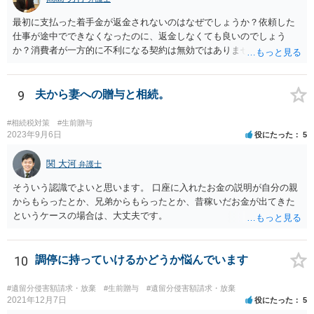
最初に支払った着手金が返金されないのはなぜでしょうか？依頼した
仕事が途中でできなくなったのに、返金しなくても良いのでしょう
か？消費者が一方的に不利になる契約は無効ではありませんか？
着手金は、前の弁護士が倒れるまでにやった仕事に応じて清算する義
務があると思います。 倒れた弁護士が所属する弁護士会に相談さ
れた方がよいと思います。 倒れた弁護士は脳梗塞で倒れたようで
9
夫から妻への贈与と相続。
すが、 判断能力があり、復代理を倒れた弁護士の判断で復代理を
選任したのか 即ち、復代理人の選任は有効なのかという問題もあ
#相続税対策
#生前贈与
ると思います。
2023年9月6日
役にたった
5
関 大河
弁護士
そういう認識でよいと思います。 口座に入れたお金の説明が自分の親
からもらったとか、兄弟からもらったとか、昔稼いだお金が出てきた
というケースの場合は、大丈夫です。
10
調停に持っていけるかどうか悩んでいます
#遺留分侵害額請求・放棄
#生前贈与
#遺留分侵害額請求・放棄
2021年12月7日
役にたった
5