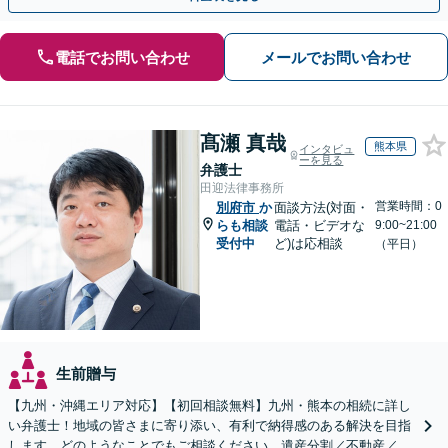
電話でお問い合わせ
メールでお問い合わせ
髙瀬 真哉
熊本県
インタビュ
ーを見る
弁護士
田迎法律事務所
営業時間：0
別府市
か
面談方法(対面・
らも相談
電話・ビデオな
9:00~21:00
受付中
ど)は応相談
（平日）
生前贈与
【九州・沖縄エリア対応】【初回相談無料】九州・熊本の相続に詳し
い弁護士！地域の皆さまに寄り添い、有利で納得感のある解決を目指
します。どのようなことでもご相談ください。遺産分割／不動産／遺