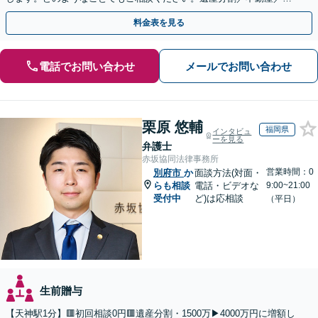
言書／使い込み／寄与分／遺留分／相続放棄【完全個室】
料金表を見る
電話でお問い合わせ
メールでお問い合わせ
栗原 悠輔
福岡県
インタビュ
ーを見る
弁護士
赤坂協同法律事務所
営業時間：0
別府市
か
面談方法(対面・
らも相談
電話・ビデオな
9:00~21:00
受付中
ど)は応相談
（平日）
生前贈与
【天神駅1分】🟥初回相談0円🟥遺産分割・1500万▶4000万円に増額し