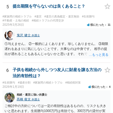
持ち戻し免除の意思表示は書面で明確にしておいていただくべきとい
う結論は変わりません。 誤解を与えるような回答でした。失礼しまし
5
提出期限を守らないのは良くあること？
た。 文言については、「〇〇に対する生前贈与による特別受益の持ち
戻しをすべて免除する」というのがオーソドックスなものですが、ご
#家族間の相続トラブル
#遺言
#遺言の真偽鑑定・遺言無効
#生前贈与
心配ならば、弁護士のところに行って、特別受益となりそうな贈与に
#不動産・土地の相続
#相続トラブルの代理交渉
2025年3月26日
役にたった
11
ついて説明した上で、適切な文言についてご相談してみてはいかがで
しょうか。
鬼沢 健士
弁護士
①与えません。 ②一般的によくあります。珍しくありません。 ③期限
遅れをあまりに気にしないことです。大事なのは中身です。 相手の提
出が遅れることもあるんじゃないかと思います。 それでもあなた有利
にはなりません。
6
子供を相続から外しつつ友人に財産を譲る方法の
法的有効性は？
#生前贈与
#遺産分割
#家族間の相続トラブル
#相続税対策
2026年1月19日
役にたった
4
相続・遺言に強い弁護士
髙橋 俊太
弁護士
ご検討中の方針については一定の有効性はあるものの、リスクも大き
いと思われます。生前贈与1000万円は有効でも、300万円の貸付が実