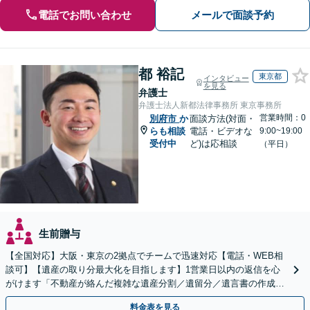
電話でお問い合わせ
メールで面談予約
都 裕記
東京都
インタビュー
を見る
弁護士
弁護士法人新都法律事務所 東京事務所
営業時間：0
別府市
か
面談方法(対面・
らも相談
電話・ビデオな
9:00~19:00
受付中
ど)は応相談
（平日）
生前贈与
【全国対応】大阪・東京の2拠点でチームで迅速対応【電話・WEB相
談可】【遺産の取り分最大化を目指します】1営業日以内の返信を心
がけます「不動産が絡んだ複雑な遺産分割／遺留分／遺言書の作成・
執行／事業承継など、お任せください」【休日相談あり】
料金表を見る