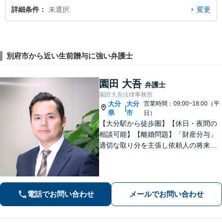
詳細条件
未選択
変更
別府市から近い生前贈与に強い弁護士
園田 大吾
弁護士
園田大吾法律事務所
大分
大分
営業時間：09:00~18:00（平
|
県
市
日）
【大分駅から徒歩圏】【休日・夜間の
相談可能】【離婚問題】「財産分与」
適切な取り分を主張し依頼人の将来を
守ります。慰謝料減額、生活費請求
も、交渉力と駆け引きで解決へ【借
金・債務整理】自己破産や任意整理な
どお任せください
電話でお問い合わせ
メールでお問い合わせ