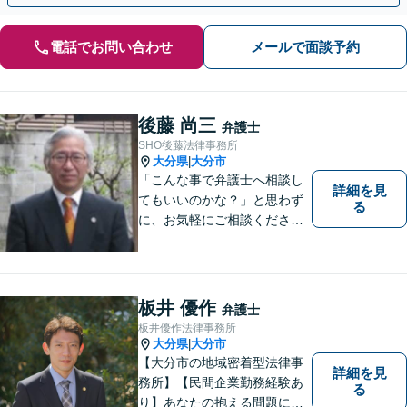
電話でお問い合わせ
メールで面談予約
後藤 尚三
弁護士
SHO後藤法律事務所
大分県
大分市
|
「こんな事で弁護士へ相談し
詳細を見
てもいいのかな？」と思わず
る
に、お気軽にご相談くださ
い。
板井 優作
弁護士
板井優作法律事務所
大分県
大分市
|
【大分市の地域密着型法律事
詳細を見
務所】【民間企業勤務経験あ
る
り】あなたの抱える問題に、