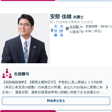
安部 佳雄
弁護士
虎ノ門法律経済事務所 大分支店
大
大
大分駅
か
営業時間：09:00~1
分
分
|
8:00（平日）
ら徒歩7分
県
市
生前贈与
【初回相談無料】【夜間土曜対応可】 半世紀に及ぶ実績と１０0名弱
（本店と各支店の総数）の弁護士が所属。あなたのお悩みに真摯に向
き合い、遺産分割、遺留分侵害請求等に的確に対処できる弁護士が迅
速な解決を目指します。
料金表を見る