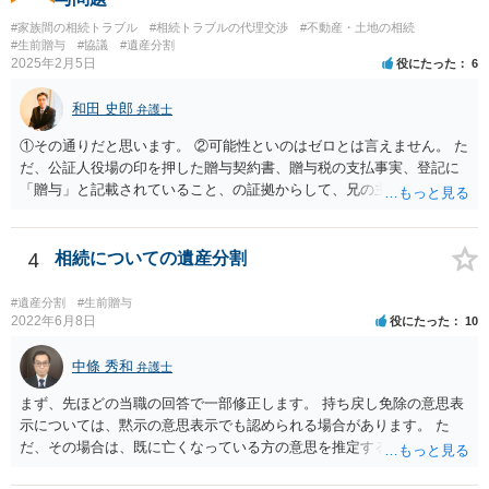
#家族間の相続トラブル
#相続トラブルの代理交渉
#不動産・土地の相続
#生前贈与
#協議
#遺産分割
2025年2月5日
役にたった
6
和田 史郎
弁護士
①その通りだと思います。 ②可能性といのはゼロとは言えません。 た
だ、公証人役場の印を押した贈与契約書、贈与税の支払事実、登記に
「贈与」と記載されていること、の証拠からして、兄の主張は通らな
いようには思います。 ③④その通りだと思います。 話し合いで折り合
わなければ、遺産分割調停を申し立てて進めるのがベターのような気
がしますね。
4
相続についての遺産分割
#遺産分割
#生前贈与
2022年6月8日
役にたった
10
中條 秀和
弁護士
まず、先ほどの当職の回答で一部修正します。 持ち戻し免除の意思表
示については、黙示の意思表示でも認められる場合があります。 た
だ、その場合は、既に亡くなっている方の意思を推定することになり
ますので、なかなか立証のハードルは高いと思われます。それゆえ、