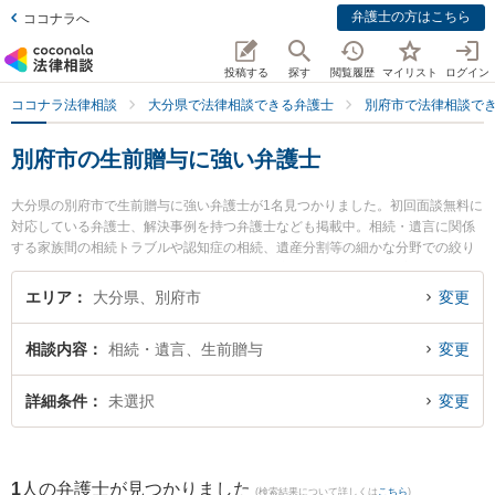
弁護士の方はこちら
ココナラへ
投稿する
探す
閲覧履歴
マイリスト
ログイン
ココナラ法律相談
大分県で法律相談できる弁護士
別府市で法律相談で
別府市の生前贈与に強い弁護士
大分県の別府市で生前贈与に強い弁護士が1名見つかりました。初回面談無料に
対応している弁護士、解決事例を持つ弁護士なども掲載中。相続・遺言に関係
する家族間の相続トラブルや認知症の相続、遺産分割等の細かな分野での絞り
込み検索もでき便利です。特に弁護士法人古庄総合法律事務所 別府支部の山下
昇悟弁護士のプロフィール情報や弁護士費用、強みなどが注目されています。
エリア
大分県、別府市
変更
『別府市で土日や夜間に発生した生前贈与のトラブルを今すぐに弁護士に相談
したい』『生前贈与のトラブル解決の実績豊富な近くの弁護士を検索したい』
相談内容
相続・遺言、生前贈与
変更
『初回相談無料で生前贈与を法律相談できる別府市内の弁護士に相談予約した
い』などでお困りの相談者さんにおすすめです。
詳細条件
未選択
変更
1
人の弁護士が見つかりました
(検索結果について詳しくは
こちら
)