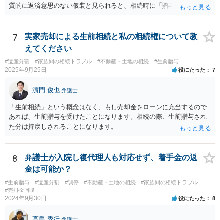
質的に返済意思のない仮装と見られると、相続時に「贈与」と評価さ
れ、子から遺留分侵害額請求を受ける可能性があります。 その他の方
法として考えられるものとしては、 ①信託（家族信託・目的信託） 財
産を信託口に移し、受託者（信頼できる友人や専門職）に管理させ、
7
実家売却による生前相続と私の相続権について教
・生存中はあなたの生活費・介護費に優先充当 ・残余を友人や慈善団
えてください
体へ と使途を厳格に指定。相続ではなく信託帰属になるため、子の関
#遺産分割
#家族間の相続トラブル
#不動産・土地の相続
#生前贈与
与を大きく排除できます。 ②遺言＋生命保険の組合せ 生活資金は手元
2025年9月25日
役にたった
7
に残し、余剰資金で受取人を友人・団体にした保険を活用。保険金は
相続財産とは別枠で、遺留分対策にも有効と思われます。 ③負担付死
濵門 俊也
弁護士
因贈与 「介護・見守り等を条件に、死亡時に財産を渡す」契約。条件
不履行なら無効にでき、老後の安心を担保できます。 ④ 寄附予約＋解
「生前相続」という概念はなく、もし売却金をローンに充当するので
除条件 慈善団体への寄附を予約しつつ、資金不足時は解除できる条項
あれば、生前贈与を受けたことになります。相続の際、生前贈与され
を設定。 などがあり得るかと思われます。
た分は持戻しされることになります。
8
弁護士が入院し復代理人も対応せず、着手金の返
金は可能か？
#生前贈与
#遺産分割
#調停
#不動産・土地の相続
#家族間の相続トラブル
#売掛金回収
2024年9月30日
役にたった
8
高島 秀行
弁護士