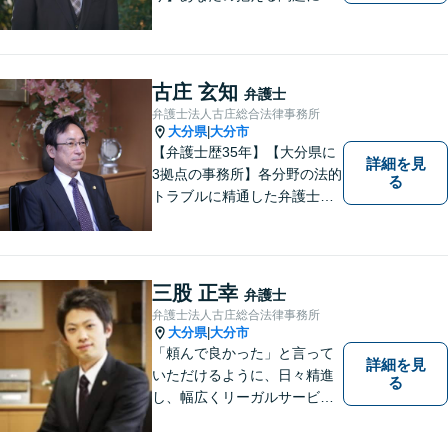
最後まで真摯に向き合いま
す。共に納得のいく解決を目
指しましょう。個人・法人と
もに対応可！お気軽にご相談
古庄 玄知
弁護士
ください。【英語対応◎】
弁護士法人古庄総合法律事務所
大分県
大分市
|
【弁護士歴35年】【大分県に
詳細を見
3拠点の事務所】各分野の法的
る
トラブルに精通した弁護士で
す。依頼者の心情にとことん
寄り添い、迅速な対応を目指
します。お気軽に相談しやす
いアットホームな雰囲気の事
三股 正幸
弁護士
務所です。
弁護士法人古庄総合法律事務所
大分県
大分市
|
「頼んで良かった」と言って
詳細を見
いただけるように、日々精進
る
し、幅広くリーガルサービス
をご提供していきます。