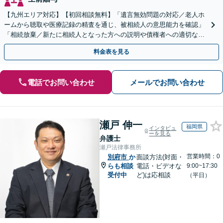
【九州エリア対応】【初回相談無料】「遺言無効問題の対応／老人ホ
ームから聴取や医療記録の精査を通じ、被相続人の意思能力を確認」
「相続放棄／新たに相続人となった方への説明や債権者への適切な対
応まで、きめ細やかにサポート」【休日・夜間相談可】
料金表を見る
電話でお問い合わせ
メールでお問い合わせ
瀬戸 伸一
福岡県
インタビュ
ーを見る
弁護士
瀬戸法律事務所
営業時間：0
別府市
か
面談方法(対面・
らも相談
電話・ビデオな
9:00~17:30
受付中
ど)は応相談
（平日）