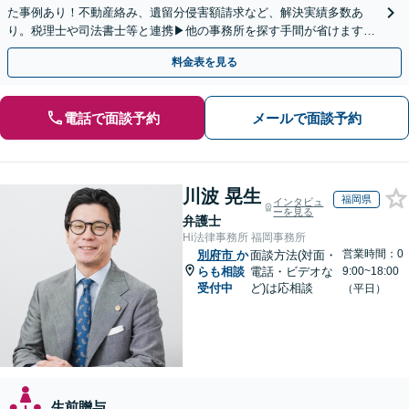
た事例あり！不動産絡み、遺留分侵害額請求など、解決実績多数あ
り。税理士や司法書士等と連携▶他の事務所を探す手間が省けます！
不動産会社と連携し無料査定&財産調査も◎
料金表を見る
電話で面談予約
メールで面談予約
川波 晃生
福岡県
インタビュ
ーを見る
弁護士
Hi法律事務所 福岡事務所
営業時間：0
別府市
か
面談方法(対面・
らも相談
電話・ビデオな
9:00~18:00
受付中
ど)は応相談
（平日）
生前贈与