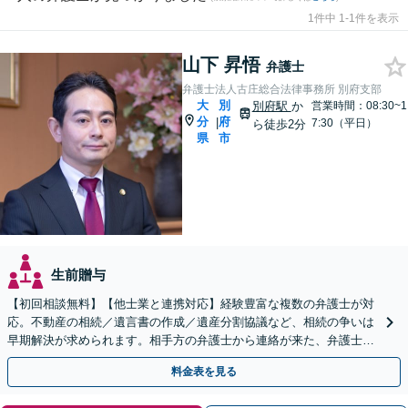
1件中 1-1件を表示
山下 昇悟
弁護士
弁護士法人古庄総合法律事務所 別府支部
大
別
別府駅
か
営業時間：08:30~1
分
府
|
7:30（平日）
ら徒歩2分
県
市
生前贈与
【初回相談無料】【他士業と連携対応】経験豊富な複数の弁護士が対
応。不動産の相続／遺言書の作成／遺産分割協議など、相続の争いは
早期解決が求められます。相手方の弁護士から連絡が来た、弁護士へ
の依頼を具体的に検討している方はご相談ください。
料金表を見る