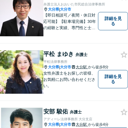
で、明確に判断をお示しし、
弁護士法人おおいた市民総合法律事務所
問題解決をサポートいたしま
大分県
大分市
|
す。
【即日相談可／夜間・休日対
詳細を見
応可能】【駐車場完備】30年
る
の経験と実績、専門性と士業
連携を最大限に発揮して、常
に市民と共に、常に市民と友
にという気持ちで、お客様の
ニーズに応えます。常に市民
平松 まゆき
弁護士
に身近で親しみやすい弁護士
平松法律事務所
であり続けます。
大分県
大分市
大分駅
から徒歩8分
|
女性弁護士をお探しの皆様、
詳細を見
お気軽にお問い合わせくださ
る
い。
安部 駿佑
弁護士
アディーレ法律事務所 大分支店
大分県
大分市
大分駅
から徒歩4分
|