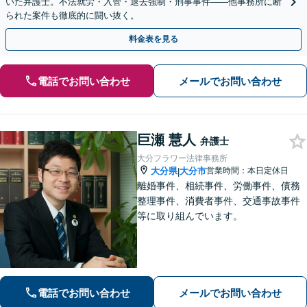
いた弁護士。不法就労・入管・退去強制・刑事事件——他事務所に断
られた案件も徹底的に闘い抜く。
料金表を見る
電話でお問い合わせ
メールでお問い合わせ
巨瀬 慧人
弁護士
大分フラワー法律事務所
大分県
大分市
営業時間：本日定休日
|
離婚事件、相続事件、労働事件、債務
整理事件、消費者事件、交通事故事件
等に取り組んでいます。
電話でお問い合わせ
メールでお問い合わせ