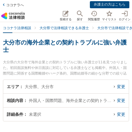
弁護士の方はこちら
ココナラへ
投稿する
探す
閲覧履歴
マイリスト
ログイン
ココナラ法律相談
大分県で法律相談できる弁護士
大分市で法律相談で
大分市の海外企業との契約トラブルに強い弁護
士
大分県の大分市で海外企業との契約トラブルに強い弁護士が11名見つかりまし
た。初回面談無料や休日面談に対応している弁護士なども掲載中。外国人・国
際問題に関係する国際離婚やハーグ条約、国際結婚等の細かな分野での絞り込
み検索もでき便利です。特に大分フラワー法律事務所の巨瀬 慧人弁護士や麻生
法律事務所の麻生 昭一弁護士、ベリーベスト法律事務所 大分オフィスの飯野
エリア
大分県、大分市
変更
鉄平弁護士のプロフィール情報や弁護士費用、強みなどが注目されています。
『大分市で土日や夜間に発生した海外企業との契約トラブルのトラブルを今す
相談内容
外国人・国際問題、海外企業との契約トラブル
変更
ぐに弁護士に相談したい』『海外企業との契約トラブルのトラブル解決の実績
豊富な近くの弁護士を検索したい』『初回相談無料で海外企業との契約トラブ
ルを法律相談できる大分市内の弁護士に相談予約したい』などでお困りの相談
詳細条件
未選択
変更
者さんにおすすめです。