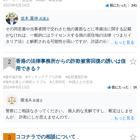
#メーカー・製造業
#M&A・事業承継
2025年6月24日
役にたった
241
並木 重伸
弁護士
その同意書や当事者間で交わさた他の書面などに準拠法に関する記載
がなければ、一般的にはライセンスする側の居住地の法律（つまりイ
タリア法）と解釈される可能性が高いですが、許諾の範囲が日本国内
に限定されているなどの事情がある場合には、日本法となる可能性も
あります。 なお、仮に日本法になるとしても、新しい会社との間で契
約が有効かどうかは、ライセンスされた権利の種類（著作権、商標
2
香港の法律事務所からの詐欺被害回復の誘いは信
権、特許権など）や契約の時期などを見て判断する必要があります。
用できる？
いずれにせよ具体的事情が分からないと確定的な回答は難しいと思わ
#還付金詐欺
#マッチングアプリ詐欺
#仮想通貨詐欺
れますので、弁護士に直接相談されることをお勧めします。
#海外企業との契約トラブル
#入管対応・外国人との交渉
2024年8月13日
役にたった
16
匿名A
弁護士
警察にご相談なさってください。 個人的な見解ですし、断定はしませ
んが、 詐欺にしか思えませんので。
3
ココナラでの相談について