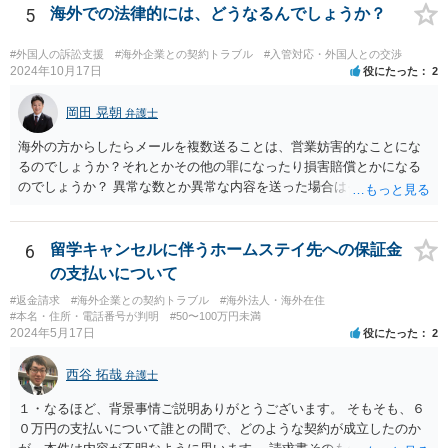
5
海外での法律的には、どうなるんでしょうか？
#外国人の訴訟支援
#海外企業との契約トラブル
#入管対応・外国人との交渉
2024年10月17日
役にたった
2
岡田 晃朝
弁護士
海外の方からしたらメールを複数送ることは、営業妨害的なことにな
るのでしょうか？それとかその他の罪になったり損害賠償とかになる
のでしょうか？ 異常な数とか異常な内容を送った場合はそういうこと
もあります。海外とあり、その国の法律がどうなっているのかわかり
ませんが、日本ではそうです。 しかし、現実には、あまりないかとは
思います。 お礼を送ったなら、もう伝っているでしょうから、今後
6
留学キャンセルに伴うホームステイ先への保証金
は、止めておけばよいでしょう。
の支払いについて
#返金請求
#海外企業との契約トラブル
#海外法人・海外在住
#本名・住所・電話番号が判明
#50〜100万円未満
2024年5月17日
役にたった
2
西谷 拓哉
弁護士
１・なるほど、背景事情ご説明ありがとうございます。 そもそも、６
０万円の支払いについて誰との間で、どのような契約が成立したのか