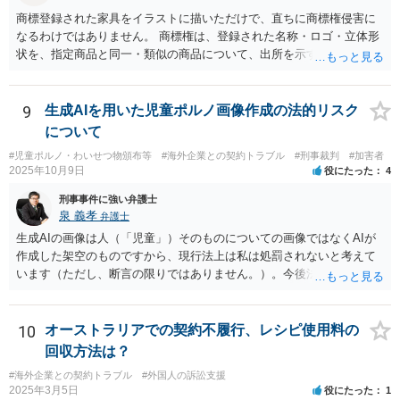
思います。 基本的には契約当事者があなたに説明するべきものと思
商標登録された家具をイラストに描いただけで、直ちに商標権侵害に
われます。 ３・いずれにしても、キャンセル規定などの説明を学校・
なるわけではありません。 商標権は、登録された名称・ロゴ・立体形
エージェントはしていないのですから、その点についての説明不備
状を、指定商品と同一・類似の商品について、出所を示す表示として
は、こちらにとって大きな交渉材料になるところだと思われます。
使用した場合に問題となります。したがって、家具を作品の題材とし
て描くにとどまる場合は、通常、商標権侵害にはなりにくいと考えら
れます。 ただし、家具名や特徴的な形状を商品名・広告に大きく表示
9
生成AIを用いた児童ポルノ画像作成の法的リスク
し、公式商品やライセンス商品と誤認させる販売方法であれば、商標
について
権や不正競争防止法上の問題が生じ得ます。家具のデザインに著作権
#児童ポルノ・わいせつ物頒布等
#海外企業との契約トラブル
#刑事裁判
#加害者
が認められる場合は、著作権も別途問題となります。 無料のSNS投稿
2025年10月9日
役にたった
4
やプレゼントでも、著作権侵害は成立し得ます。商標権については、
有料か無料かよりも、商標として使用しているかが重要です。 また、
刑事事件に強い弁護士
日本の商標権は原則として日本国内にのみ効力を持ちます。外国で販
泉 義孝
弁護士
売する場合は、販売国の商標・意匠等を確認する必要があります。 他
生成AIの画像は人（「児童」）そのものについての画像ではなくAIが
の作家の例は、許諾を得ている、権利が消滅している、侵害に当たら
作成した架空のものですから、現行法上は私は処罰されないと考えて
ない、又は単に権利行使されていないなど、様々な可能性がありま
います（ただし、断言の限りではありません。）。今後法律改正があ
す。他人が販売していることだけでは、適法とは判断できません。
りAIによる画像も処罰対象になるかもしれません。 回答になっている
かどうか不明ですが、よろしくお願いいたします。
10
オーストラリアでの契約不履行、レシピ使用料の
回収方法は？
#海外企業との契約トラブル
#外国人の訴訟支援
2025年3月5日
役にたった
1