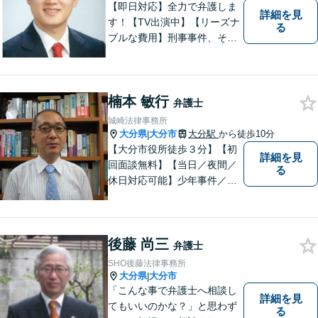
【即日対応】全力で弁護しま
詳細を見
す！【TV出演中】【リーズナ
る
ブルな費用】刑事事件、その
他各種悩みを誠心誠意サポー
ト！お気軽にご相談くださ
い！ 【夜間休日対応可】【大
楠本 敏行
分駅４分】
弁護士
城崎法律事務所
大分県
大分市
大分駅
から徒歩10分
|
【大分市役所徒歩３分】【初
詳細を見
回面談無料】【当日／夜間／
る
休日対応可能】少年事件／家
事事件／労働事件を中心に、
幅広い法律トラブルに対応し
ています。全ての人に法的サ
後藤 尚三
ービスを受けられるべく、社
弁護士
会正義の実現のために最善を
SHO後藤法律事務所
尽くします。
大分県
大分市
|
「こんな事で弁護士へ相談し
詳細を見
てもいいのかな？」と思わず
る