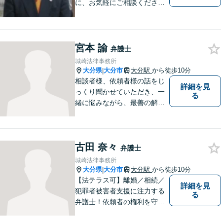
に、お気軽にご相談くださ
い。
宮本 諭
弁護士
城崎法律事務所
大分県
大分市
大分駅
から徒歩10分
|
相談者様、依頼者様の話をじ
詳細を見
っくり聞かせていただき、一
る
緒に悩みながら、最善の解決
策をご提案させていただきま
す。まずは、お話を聞かせて
ください。
古田 奈々
弁護士
城崎法律事務所
大分県
大分市
大分駅
から徒歩10分
|
【法テラス可】離婚／相続／
詳細を見
犯罪者被害者支援に注力する
る
弁護士！依頼者の権利を守
り、明るいへと導けるよう全