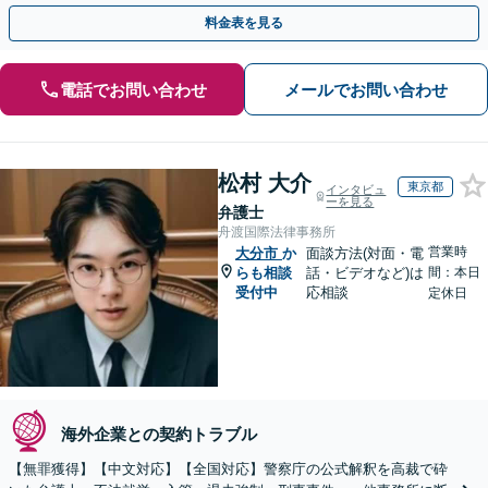
やかな連絡と粘り強い交渉を徹底【休日・夜間相談可】
料金表を見る
電話でお問い合わせ
メールでお問い合わせ
松村 大介
東京都
インタビュ
ーを見る
弁護士
舟渡国際法律事務所
営業時
大分市
か
面談方法(対面・電
らも相談
話・ビデオなど)は
間：本日
受付中
応相談
定休日
海外企業との契約トラブル
【無罪獲得】【中文対応】【全国対応】警察庁の公式解釈を高裁で砕