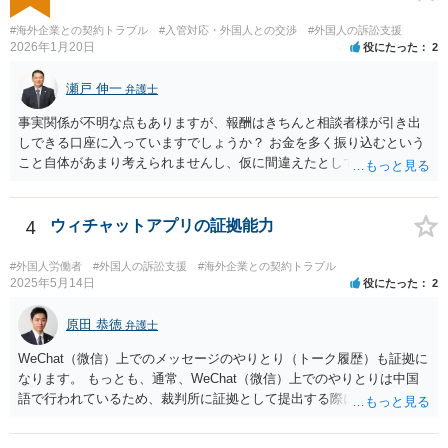
#海外企業との契約トラブル
#入管対応・外国人との交渉
#外国人の訴訟支援
2026年1月20日
役にたった
2
瀬戸 伸一
弁護士
事実関係が不明な点もありますが、報酬はきちんと相談者様が引き出
しできる口座に入っていますでしょうか？ お金を多く振り込むという
こと自体があまり考えられませんし、仮に間違えたとしても、海外の
銀行預金口座に現金で振り込んで返金というのが通常と思いますの
で、paypayを使うというのは、話として怪しい感じがします。 絶対に
損のないように行動されるとよいと思われます。
4
ウィチャットアプリの証拠能力
#外国人労働者
#外国人の訴訟支援
#海外企業との契約トラブル
2025年5月14日
役にたった
2
原田 恭徳
弁護士
WeChat（微信）上でのメッセージのやりとり（トーク履歴）も証拠に
なります。 もっとも、通常、WeChat（微信）上でのやりとりは中国
語で行われているため、裁判所に証拠として提出する際には日本語の
翻訳文も一緒に提出する必要があります。