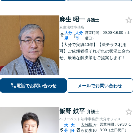
麻生 昭一
弁護士
麻生法律事務所
大分
大分
営業時間：09:00~16:00（土
|
県
市
曜日）
【大分で実績40年】【法テラス利用
可】ご依頼者様それぞれの状況に合わ
せ、最適な解決策をご提案します！緊
急のご相談にも迅速に対応いたしま
す。一つひとつの問題に丁寧に向き合
い、解決までしっかりサポートしま
す。どうぞお気軽にお話しください。
電話でお問い合わせ
メールでお問い合わせ
【休日面談可】
飯野 鉄平
弁護士
ベリーベスト法律事務所 大分オフィス
大分駅
か
営業時間：09:30~1
大
大
8:00（土日祝日）
分
分
ら徒歩10
|