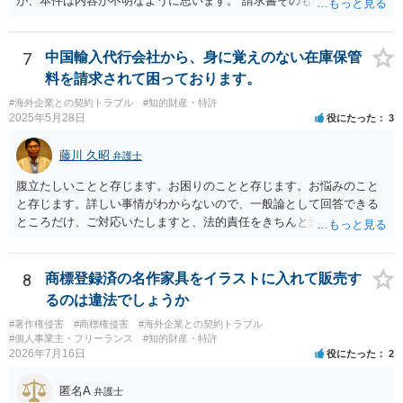
が、本件は内容が不明なように思います。 請求書そのものは、エージ
ェント名義でなく、語学学校名義で出されたものであれば、一応、 語
学学校とあなたとの間に、語学留学（をさせる準委任とも呼べる）契
約が成立したように思います。 ６０万円の位置付けですが、日本で
7
中国輸入代行会社から、身に覚えのない在庫保管
は、授業が実際に提供されていない以上、全額返還されるべきものと
料を請求されて困っております。
言いやすい状況にあります（学納金判決）。 しかし、海外の学校での
#海外企業との契約トラブル
#知的財産・特許
授業となると、日本と同等に考えていいのか疑義が生じます。 たしか
2025年5月28日
役にたった
3
に、海外の学校のルール等によって、学費の支払い時期やその取扱い
について日本と異なるルールが適用されている可能性があるからで
藤川 久昭
弁護士
す。 https://www.cao.go.jp/consumer/doc/101126_shiryou3-2.pdf ４
頁（４）参照 そのため、違約金条項が設けられていなくても、すでに
腹立たしいことと存じます。お困りのことと存じます。お悩みのこと
一定の金員を語学学校側が負担する必要が生じている場合、語学学校
と存じます。詳しい事情がわからないので、一般論として回答できる
側が、 民法６５０条・656条の規定で、委任事務を処理するのに必要
ところだけ、ご対応いたしますと、法的責任をきちんと追及されたい
と認められる費用・債務を負担したとして、費用償還をあなたに行う
場合には、関係した法理等にも通じた弁護士等に相談し、法的に正確
可能性は排除しきれないと思われます。 そのため、１の回答として
に分析してもらい、今後の対応を検討するべきです。弁護士への直接
は、ただちに支払うと明言する必要はありませんが、理屈付けによっ
相談が良いと思います。なぜならば、法的にきちんと解明するため
8
商標登録済の名作家具をイラストに入れて販売す
てあなたに、費用償還を請求する可能性は排斥できないように思いま
に、良い知恵を得るには必要だからです。良い解決になりますよう祈
るのは違法でしょうか
す。 ２・次にエージェントに説明義務があるかどうかですか。まず、
念しております。納得のいかないことは徹底的に解明しましょう！
エージェントとあなたの間に仲介契約等、何等かの契約が存在してい
#著作権侵害
#商標権侵害
#海外企業との契約トラブル
#個人事業主・フリーランス
#知的財産・特許
なければ 債務不履行責任は問えません。残るは不法行為責任となりま
2026年7月16日
役にたった
2
すが、語学留学の中途キャンセルで費用が発生することを、エージェ
ントが説明すべきなのか、語学学校側が説明すべきなのか、そしてそ
匿名A
弁護士
れが法的な義務となりえるのか、そこから争いになる可能性はあると