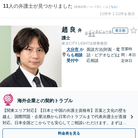
11
人の弁護士が見つかりました
(検索結果について詳しくは
こちら
)
11件中 1-11件を表示
趙 良
弁
東京都
インタビューを
見る
護士
東京CITY LIGHT法律事務所
営業時
大分市
か
面談方法(対面・電
らも相談
話・ビデオなど)は
間：本日
受付中
応相談
定休日
海外企業との契約トラブル
【関東エリア対応】【日本と中国の弁護士資格有】言葉と文化の壁を
越え、国際問題・企業法務から日常のトラブルまで代表弁護士が直接
対応。日本全国どこからでも安心してご相談いただけます。まずは一
歩を踏み出してみませんか。【初回相談無料】
料金表を見る