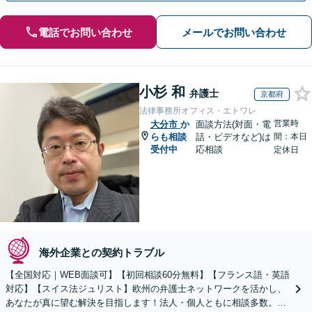
電話でお問い合わせ
メールでお問い合わせ
小杉 和
弁護士
京都府
法律事務所オフィス・エトワレ
営業時
大分市
か
面談方法(対面・電
らも相談
話・ビデオなど)は
間：本日
受付中
応相談
定休日
海外企業との契約トラブル
【全国対応｜WEB面談可】【初回相談60分無料】【フランス語・英語
対応】【スイス法ジュリスト】欧州の弁護士ネットワークを活かし、
あなたが真に望む解決を目指します！法人・個人ともに相談多数。細