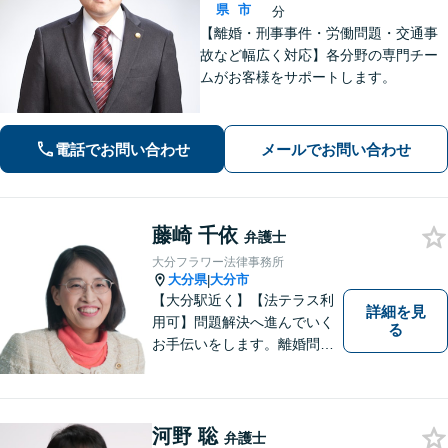
県
市
分
【離婚・刑事事件・労働問題・交通事
故など幅広く対応】各分野の専門チー
ムがお客様をサポートします。
電話でお問い合わせ
メールでお問い合わせ
藤崎 千依
弁護士
大分フラワー法律事務所
大分県
大分市
|
【大分駅近く】【法テラス利
詳細を見
用可】問題解決へ進んでいく
る
お手伝いをします。離婚問題
／借金問題／交通事故／刑事
事件／企業法務など、幅広い
法律トラブルに対応。【当日
相談可】分かりやすい言葉
河野 聡
弁護士