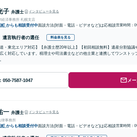
光子
弁護士
インタビューを見る
律経済事務所 札幌支店
原町
からも相談受付中
面談方法(対面・電話・ビデオなど)は応相談
営業時間：09
遺言執行者の選任
料金表を見る
道・東北エリア対応】【弁護士歴20年以上】【初回相談無料】遺産分割協議
広く対応しています。税理士や司法書士などの他士業と連携してワンストッ
。
メー
祐一
弁護士
インタビューを見る
法律事務所
原町
からも相談受付中
面談方法(対面・電話・ビデオなど)は応相談
営業時間：09