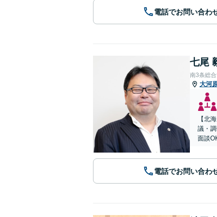
電話でお問い合わ
七尾 
南3条総
大河
【北海
議・調
面談O
電話でお問い合わ