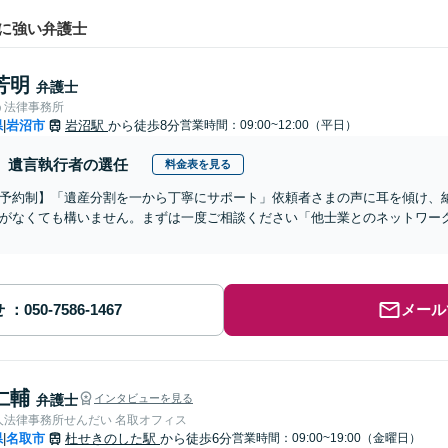
に強い弁護士
芳明
弁護士
う法律事務所
県
岩沼市
岩沼駅
から徒歩8分
営業時間：09:00~12:00（平日）
|
遺言執行者の選任
料金表を見る
予約制】「遺産分割を一から丁寧にサポート」依頼者さまの声に耳を傾け、
がなくても構いません。まずは一度ご相談ください「他士業とのネットワー
せ
メール
仁輔
弁護士
インタビューを見る
人法律事務所せんだい 名取オフィス
県
名取市
杜せきのした駅
から徒歩6分
営業時間：09:00~19:00（金曜日）
|