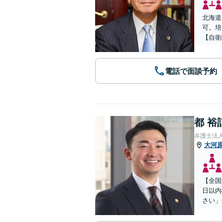
北海道
可。培
【自衛
電話で面談予約
都 裕
弁護士法
大河
【全国
日以内
さい」