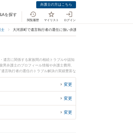
弁護士の方はこちら
&Aを探す
閲覧履歴
マイリスト
ログイン
護士
大河原町で遺言執行者の選任に強い弁護士
続・遺言に関係する家族間の相続トラブルや認知
 俊男弁護士のプロフィール情報や弁護士費用、
『遺言執行者の選任のトラブル解決の実績豊富な
お困りの相談者さんにおすすめです。
変更
変更
変更