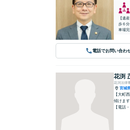
【遺産
歩６分
車場完
電話でお問い合わ
花渕 
花渕法律
宮城
【大町西
傾けます
【電話・