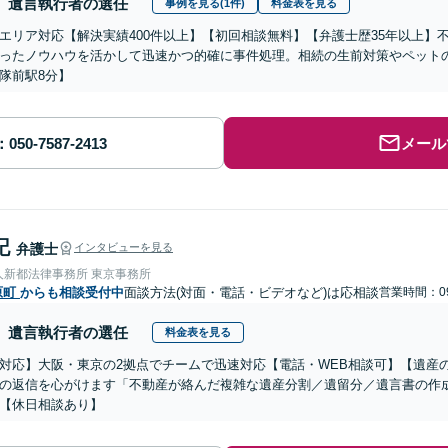
遺言執行者の選任
事例を見る(1件)
料金表を見る
エリア対応【解決実績400件以上】【初回相談無料】【弁護士歴35年以上】
ったノウハウを活かして迅速かつ的確に事件処理。相続の生前対策やペット
隊前駅8分】
メール
記
弁護士
インタビューを見る
人新都法律事務所 東京事務所
原町
からも相談受付中
面談方法(対面・電話・ビデオなど)は応相談
営業時間：09
遺言執行者の選任
料金表を見る
対応】大阪・東京の2拠点でチームで迅速対応【電話・WEB相談可】【遺産
の返信を心がけます「不動産が絡んだ複雑な遺産分割／遺留分／遺言書の作
【休日相談あり】