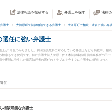
法律相談を投稿する
弁護士を探す
法律Q
弁護士
大河原町で法律相談できる弁護士
大河原町で相続・遺言に強い弁
の選任に強い弁護士
護士が1名見つかりました。初回面談無料に対応している弁護士なども掲載中。相
み検索もでき便利です。特に弁護士法人菅原・佐々木法律事務所 仙南事務所の田中
日や夜間に発生した遺言執行者の選任のトラブルを今すぐに弁護士に相談したい』
遺言執行者の選任を法律相談できる大河原町内の弁護士に相談予約したい』などで
選任
ら相談可能な弁護士