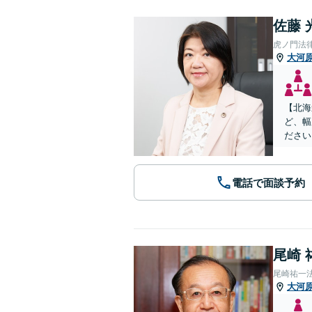
佐藤 
虎ノ門法
大河
【北海
ど、幅
ださい
電話で面談予約
尾崎 
尾崎祐一
大河