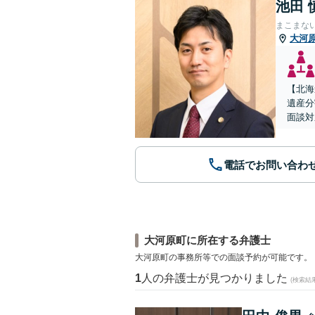
池田 
まこまな
大河
【北海
遺産分
面談対
電話でお問い合わ
大河原町に所在する弁護士
大河原町の事務所等での面談予約が可能です。
1
人の弁護士が見つかりました
(検索結