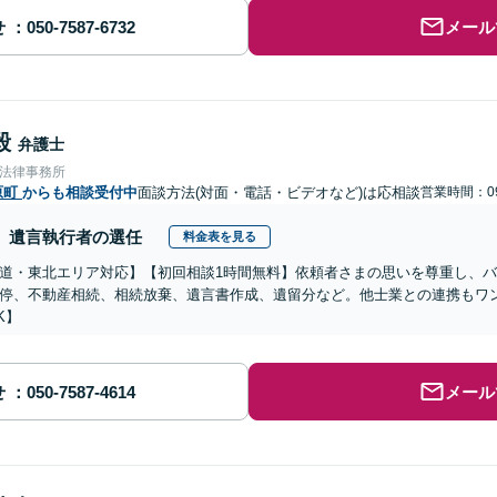
せ
メール
毅
弁護士
合法律事務所
原町
からも相談受付中
面談方法(対面・電話・ビデオなど)は応相談
営業時間：09
遺言執行者の選任
料金表を見る
道・東北エリア対応】【初回相談1時間無料】依頼者さまの思いを尊重し、
停、不動産相続、相続放棄、遺言書作成、遺留分など。他士業との連携もワ
K】
せ
メール