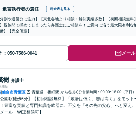
遺言執行者の選任
料金表を見る
分割や遺留分に注力】【東北各地より相談・解決実績多数】【初回相談無料
】親族間で揉めてしまったら弁護士にご相談を！ご意向に沿う最大限有利な
備】【完全個室】
せ
メール
茂樹
弁護士
事務所
県
仙台市青葉区
青葉通一番町駅
から徒歩6分
営業時間：09:00~18:00（平日）
|
公園駅徒歩6分】【初回相談無料】「敷居は低く、志は高く」をモット
！豊富な実績と専門知識を武器に、不安を「その先の安心」へと変え、
メール・WEB相談可】