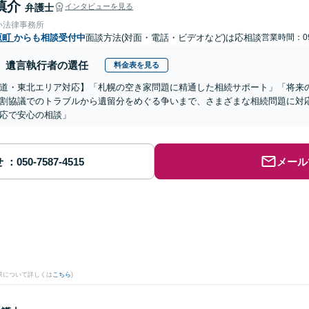
慎介
弁護士
インタビューを見る
い法律事務所
原町
からも相談受付中
面談方法(対面・電話・ビデオなど)は応相談
営業時間：09
遺言執行者の選任
料金表を見る
道・東北エリア対応】「札幌の空き家問題に精通した相続サポート」「将来
割協議でのトラブルから遺留分をめぐる争いまで、さまざまな相続問題に対応
応で安心の相談」
せ
メール
果について詳しくは
こちら
)