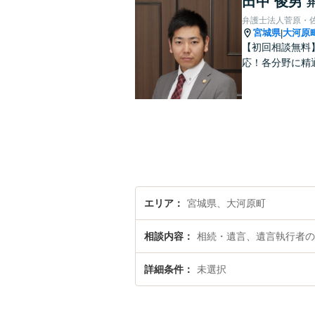
田中 俊男
弁護士法人菅原・
宮城県
大河原
|
【初回相談無料
応！各分野に精
エリア
宮城県、大河原町
相談内容
相続・遺言、遺言執行者の
詳細条件
未選択