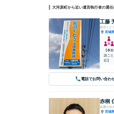
大河原町から近い遺言執行者の選任
工藤 
岩沼くど
宮城
【事前
談ごと
応】
電話でお問い合わ
赤桐 
弁護士法
宮城