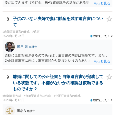
要が出てきます（預貯金、株•投資信託等の遺産がある場合に、どの遺
産についても相続分の割合で分けるのか、預貯金はある相続人に、株•
投資信託は他の相続人にというような分け方をするのか等について
は、相続人間で遺産分割協議により決める必要があります）。
8
子供のいない夫婦で妻に財産を残す遺言書につい
て
#自筆証書遺言の作成
#遺言
2020年9月25日
役にたった
2
峰岸 泉
弁護士
奥様に全部相続させるのであれば，遺言書の内容は簡単です。また，
公正証書遺言以外に，遺言書預かり制度というのもあります。
9
離婚に関しての公正証書と自筆遺言書が完成して
いる状態です。不備がないかの確認は依頼できる
ものですか？
#離婚書類作成
#自筆証書遺言の作成
#公正証書遺言の作成
2023年9月13日
役にたった
1
匿名A
弁護士