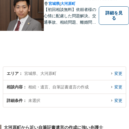
宮城県
大河原町
|
【初回相談無料】依頼者様の
詳細を見
心情に配慮した問題解決。交
る
通事故、相続問題、離婚問題
等のご依頼に迅速対応！各分
野に精通する弁護士が多数在
籍。お困りの方はお気軽にご
相談ください。【大河原フォ
ルテ内】
エリア
宮城県、大河原町
変更
相談内容
相続・遺言、自筆証書遺言の作成
変更
詳細条件
未選択
変更
大河原町から近い自筆証書遺言の作成に強い弁護士