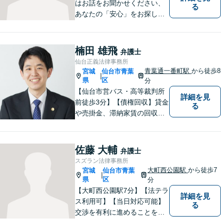
はお話をお聞かせください、
る
あなたの「安心」をお探しし
ます。些細なことでも気軽に
お話に来ていただいて大丈夫
です。解決のためのお手伝い
楠田 雄飛
弁護士
をいたしますので、悩んでい
仙台正義法律事務所
らっしゃることをお聞かせく
青葉通一番町駅
から徒歩8
宮城
仙台市青葉
|
ださい。
県
区
分
【仙台市営バス・高等裁判所
詳細を見
前徒歩3分】【債権回収】貸金
る
や売掛金、滞納家賃の回収な
らお任せください【離婚】不
倫慰謝料の請求を受けた方の
相談のみ受け付けております
佐藤 大輔
弁護士
【相続】遺言書作成・相続放
スズラン法律事務所
棄・遺産分割・遺留分のご相
大町西公園駅
から徒歩7
宮城
仙台市青葉
|
談に対応しております
県
区
分
【大町西公園駅7分】【法テラ
詳細を見
ス利用可】【当日対応可能】
る
交渉を有利に進めることを前