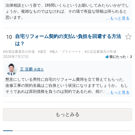
法律相談という形で、1時間いくらというお願いしてみたらいかがでし
ょうか。複雑なものではなければ、その場で有益な情報は得られると
思います。
10
自宅リフォーム契約の支払い負担を回避する方法
は？
#自筆証書遺言の作成
#遺言
#個人・プライベート
#公正証書遺言の作成
2026年7月27日
役にたった
2
王 宣麟
弁護士
懇意にしている男性に自宅のリフォーム費用を立て替えてもらった、
改修工事の契約名義はご自身という状況になりますでしょうか。 もし
そうであれば原則債務を負うのは契約であるため、残代金を捻出して
もらうよう約束した男性に支払いをお願いするしかないように思われ
ます。 入籍した場合でも、原則契約者が単独で全ての債務を負うこと
には変わりがありません。 なかなか対応に難しい案件であり、公開の
もっとみる
場でアドバイスを行うのも限界があるように思われますので、資料等
を持参のうえ個別に弁護士に相談されることをお勧めします。