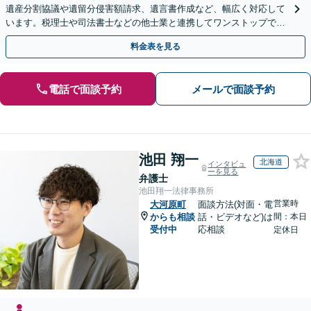
遺産分割協議や遺留分侵害額請求、遺言書作成など、幅広く対応して
います。税理士や司法書士などの他士業と連携してワンストップでの
解決が可能です。ぜひご相談ください。
料金表を見る
電話で面談予約
メールで面談予約
池田 翔一
北海道
インタビュ
ーを見る
弁護士
池田翔一法律事務所
営業時
大河原町
面談方法(対面・電
からも相談
話・ビデオなど)は
間：本日
受付中
応相談
定休日