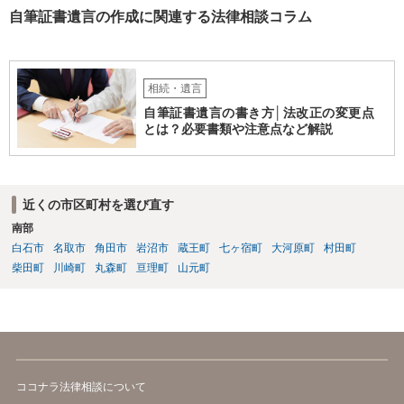
自筆証書遺言の作成に関連する法律相談コラム
相続・遺言
自筆証書遺言の書き方│法改正の変更点
とは？必要書類や注意点など解説
近くの市区町村を選び直す
南部
白石市
名取市
角田市
岩沼市
蔵王町
七ヶ宿町
大河原町
村田町
柴田町
川崎町
丸森町
亘理町
山元町
ココナラ法律相談について