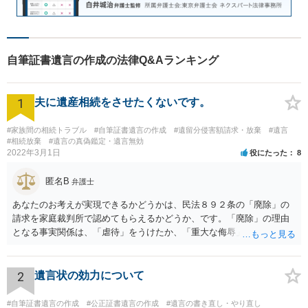
自筆証書遺言の作成の法律Q&Aランキング
1
夫に遺産相続をさせたくないです。
#家族間の相続トラブル
#自筆証書遺言の作成
#遺留分侵害額請求・放棄
#遺言
#相続放棄
#遺言の真偽鑑定・遺言無効
2022年3月1日
役にたった
8
匿名B
弁護士
あなたのお考えが実現できるかどうかは、民法８９２条の「廃除」の
請求を家庭裁判所で認めてもらえるかどうか、です。「廃除」の理由
となる事実関係は、「虐待」をうけたか、「重大な侮辱」を受けた
か、推定相続人たる夫に「その他著しい非行」があったか否かです。
「廃除」は遺言でも可能です（民法８９３条）。 弁護士に具体的な事
情を話して相談して、「廃除」が可能か、実際に法律相談を受けるこ
2
遺言状の効力について
とをお勧めします。
#自筆証書遺言の作成
#公正証書遺言の作成
#遺言の書き直し・やり直し