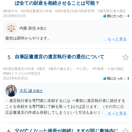
い解決案があればお悩みになるのは当然と言えば当然のことです。 彼
ぼ全ての財産を相続させることは可能？
と親子関係を結びたいと思っているが、名字は変えたくない・・・養
#財産分与
#自筆証書遺言の作成
#成年後見(生前の財産管理)
#遺言執行者の選任
子縁組の必要があり 氏も変更することになります。 しかし 彼は成人
2019年9月3日
役にたった
4
しているとは言え、自分の子と私の連れ子、全て平等にしたいと希
望。もちろん私もそうできればと思います。 ・・・婚姻前の契約 あ
内藤 政信
弁護士
るいは 遺言書などで その意思を実現する方法はあります。 弁護
士に相談してみてください。
最初は調停からやります。
5
自筆証書遺言の遺言執行者の選任について
#自筆証書遺言の作成
#遺言
#遺言の書き直し・やり直し
#不動産・土地の相続
#相続トラブルの代理交渉
2023年6月25日
役にたった
3
大石 誠
弁護士
・遺言執行者を専門家に依頼するには ⇒事前に遺言執行者に就任する
ことを依頼する専門家に了解を取っておけば足ります。（その方に公
正証書遺言の作成も依頼してしまうという方法もあります） 事前に了
解を取るだけであれば、契約は不要ですし、契約料を払う必要もあり
ません。 遺言執行者に就任し、遺言執行が完了したときの報酬だけ、
弁護士費用としてかかります。 ・亡くなった際に、法務局に預けた自
6
父が亡くなった後母が相続しますが同じ敷地内に