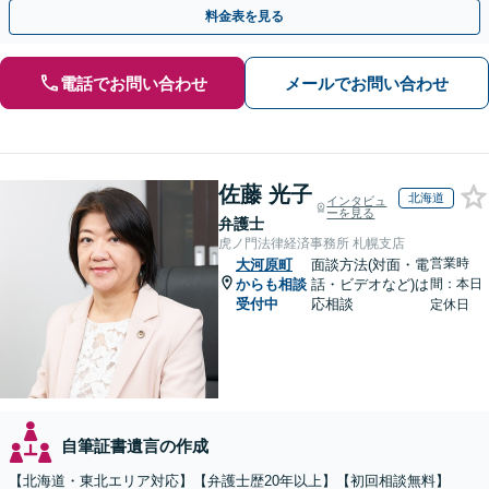
執行／事業承継など、お任せください」【休日相談あり】
料金表を見る
電話でお問い合わせ
メールでお問い合わせ
佐藤 光子
北海道
インタビュ
ーを見る
弁護士
虎ノ門法律経済事務所 札幌支店
営業時
大河原町
面談方法(対面・電
からも相談
話・ビデオなど)は
間：本日
受付中
応相談
定休日
自筆証書遺言の作成
【北海道・東北エリア対応】【弁護士歴20年以上】【初回相談無料】