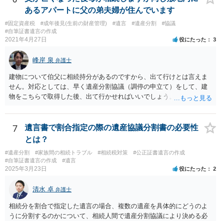
筆証書遺言の存在を親族がなかったものにされる可能性 ⇒自筆の遺言
あるアパートに父の弟夫婦が住んでいます
書を法務局に保管した場合、死亡後、法務局に遺言書の有無を照会す
#固定資産税
#成年後見(生前の財産管理)
#遺言
#遺産分割
#協議
ることになりますので、「法務局に預けた自筆証書遺言の存在を親族
#自筆証書遺言の作成
がなかったもの」にすることはできません。 存在をなかったものにす
2021年4月27日
役にたった
3
るというよりも、遺言の効力を争う（遺言は無効だ）と主張する場合
がありえますが、その予防方法は、遺言者と面談してみないと判断が
峰岸 泉
弁護士
難しいです。
建物について伯父に相続持分があるのですから、出て行けとは言えま
せん。対応としては、早く遺産分割協議（調停の申立て）をして、建
物をこちらで取得した後、出て行かせればいいでしょう。 建物の固定
資産税については、持分に応じた負担が考えられますが、時効にかか
っていない部分については請求すればいいと思います。 なお、家賃に
ついては、お父様自身が遺産分割手続をしなかったのですから、あき
7
遺言書で割合指定の際の遺産協議分割書の必要性
らめるしかないと思います。
とは？
#遺産分割
#家族間の相続トラブル
#相続税対策
#公正証書遺言の作成
#自筆証書遺言の作成
#遺言
2025年3月23日
役にたった
2
清水 卓
弁護士
相続分を割合で指定した遺言の場合、複数の遺産を具体的にどうのよ
うに分割するのかについて、相続人間で遺産分割協議により決める必