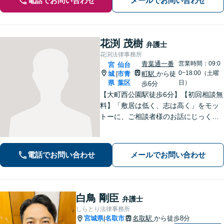
電話でお問い合わせ
メールでお問い合わせ
花渕 茂樹
弁護士
花渕法律事務所
青葉通一番
営業時間：09:0
宮
仙台
0~18:00（土曜
城
市青
町駅
から徒
|
県
葉区
日）
歩6分
【大町西公園駅徒歩6分】【初回相談無
料】「敷居は低く、志は高く」をモッ
トーに、ご相談者様のお話にじっくり
耳を傾けます！豊富な実績と専門知識
を武器に、不安を「その先の安心」へ
と変え、未来を見据えて全力で伴走い
電話でお問い合わせ
メールでお問い合わせ
たします。【電話・メール・WEB相談
可】
白鳥 剛臣
弁護士
しらとり法律事務所
宮城県
名取市
名取駅
から徒歩8分
|