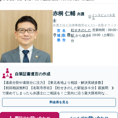
赤桐 仁輔
弁護
インタビューを見
る
士
弁護士法人法律事務所せんだい 名取オフィス
杜せきのした
営業時間：09:00~
宮
名
19:00（土曜日）
城
取
駅
から徒歩6
|
県
市
分
自筆証書遺言の作成
【遺産分割や遺留分に注力】【東北各地より相談・解決実績多数】
【初回相談無料】【名取市所在】【杜せきのした駅徒歩６分】親族間
で揉めてしまったら弁護士にご相談を！ご意向に沿う最大限有利な解
決を目指します【土曜相談可】【駐車場完備】【完全個室】
料金表を見る