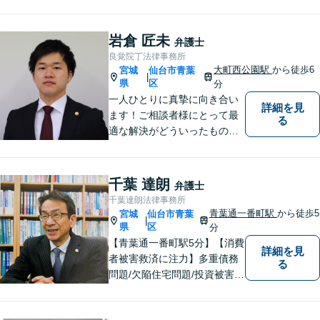
提に、苦しい状況でも諦めな
い忍耐力も持ち合わせており
ます。 タフな交渉を要求され
岩倉 匠未
弁護士
る事件や、難しい法律問題は
良覚院丁法律事務所
ぜひお任せください。
大町西公園駅
から徒歩6
宮城
仙台市青葉
|
県
区
分
一人ひとりに真摯に向き合い
詳細を見
ます！ご相談者様にとって最
る
適な解決がどういったものな
のか、丁寧にご説明いたしま
す【ご相談者様と二人三脚で
解決に臨む 】【労働問題／交
千葉 達朗
弁護士
通事故／離婚問題／相続問題
千葉達朗法律事務所
／など】
青葉通一番町駅
から徒歩5
宮城
仙台市青葉
|
県
区
分
【青葉通一番町駅5分】【消費
詳細を見
者被害救済に注力】多重債務
る
問題/欠陥住宅問題/投資被害問
題などにお困りの方は是非ご
相談ください。依頼者様のご