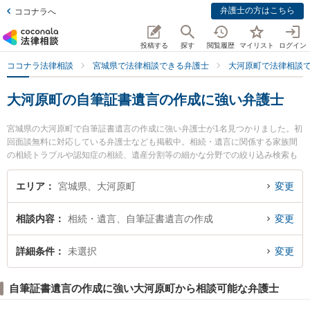
弁護士の方はこちら
ココナラへ
投稿する
探す
閲覧履歴
マイリスト
ログイン
ココナラ法律相談
宮城県で法律相談できる弁護士
大河原町で法律相談
大河原町の自筆証書遺言の作成に強い弁護士
宮城県の大河原町で自筆証書遺言の作成に強い弁護士が1名見つかりました。初
回面談無料に対応している弁護士なども掲載中。相続・遺言に関係する家族間
の相続トラブルや認知症の相続、遺産分割等の細かな分野での絞り込み検索も
でき便利です。特に弁護士法人菅原・佐々木法律事務所 仙南事務所の田中 俊男
弁護士のプロフィール情報や弁護士費用、強みなどが注目されています。『大
エリア
宮城県、大河原町
変更
河原町で土日や夜間に発生した自筆証書遺言の作成のトラブルを今すぐに弁護
士に相談したい』『自筆証書遺言の作成のトラブル解決の実績豊富な近くの弁
相談内容
相続・遺言、自筆証書遺言の作成
変更
護士を検索したい』『初回相談無料で自筆証書遺言の作成を法律相談できる大
河原町内の弁護士に相談予約したい』などでお困りの相談者さんにおすすめで
す。
詳細条件
未選択
変更
自筆証書遺言の作成に強い大河原町から相談可能な弁護士