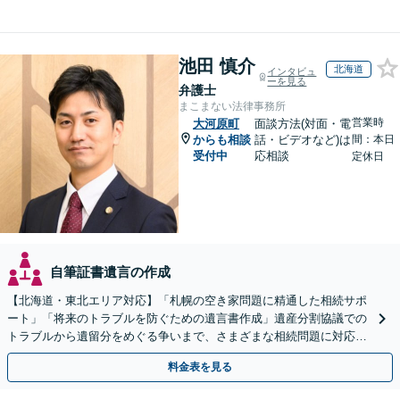
池田 慎介
北海道
インタビュ
ーを見る
弁護士
まこまない法律事務所
営業時
大河原町
面談方法(対面・電
からも相談
話・ビデオなど)は
間：本日
受付中
応相談
定休日
自筆証書遺言の作成
【北海道・東北エリア対応】「札幌の空き家問題に精通した相続サポ
ート」「将来のトラブルを防ぐための遺言書作成」遺産分割協議での
トラブルから遺留分をめぐる争いまで、さまざまな相続問題に対応し
ています「アクセス良好・WEB面談対応で安心の相談」
料金表を見る