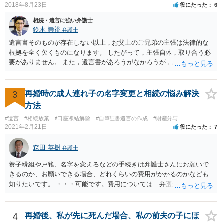
2018年8月23日
役にたった
6
相続・遺言に強い弁護士
鈴木 崇裕
弁護士
遺言書そのものが存在しない以上，お父上のご兄弟の主張は法律的な
根拠を全く欠くものになります。 したがって，主張自体，取り合う必
要がありません。 また，遺言書があろうがなかろうが，お父上のご兄
弟と面会しなければならない義務はもともとありません。 峰岸先生の
ご回答にもありますが， 代理人弁護士をたてて，その弁護士から相手
方に対して， ・相続に関する主張は法的根拠がなく，一切応じないこ
3
再婚時の成人連れ子の名字変更と相続の悩み解決
と ・今後一切の連絡をしてこないでほしいこと ・連絡を継続してくる
方法
ようであれば警察への通報や法的措置も辞さないこと などを記載した
#遺言
#相続放棄
#口座凍結解除
#自筆証書遺言の作成
#財産分与
書面を発送してもらうことがよろしいように思います。
2021年2月21日
役にたった
7
森田 英樹
弁護士
養子縁組や戸籍、名字を変えるなどの手続きは弁護士さんにお願いで
きるのか、お願いできる場合、どれくらいの費用がかかるのかなども
知りたいです。 ・・・可能です。費用については 弁護士と直接面談
の上 内容を確認し 協議の上個別に契約によって決まることになっ
ています。 やはり、成人した子のことまでごちゃごちゃ考えず、自分
の事だけ考えるべきなのでしょうか ・・・お子さんの事をまで含め良
4
再婚後、私が先に死んだ場合、私の前夫の子にほ