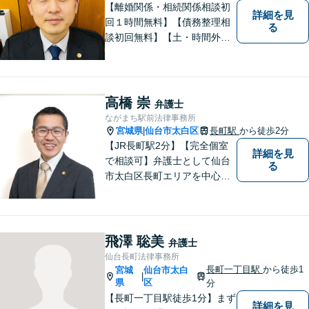
【離婚関係・相続関係相談初
詳細を見
回１時間無料】【債務整理相
る
談初回無料】【土・時間外応
相談】【駐車場あり】【法テ
ラス利用可】 かかりつけの
弁護士を見つけておきません
か？
高橋 崇
弁護士
ながまち駅前法律事務所
宮城県
仙台市太白区
長町駅
から徒歩2分
|
【JR長町駅2分】【完全個室
詳細を見
で相談可】弁護士として仙台
る
市太白区長町エリアを中心
に、地域の皆さま・事業主さ
まのご不安やお悩み事を解決
するためのサポートをさせて
いただきます。 親身になって
飛澤 聡美
弁護士
お話を聴かせていただきます
仙台長町法律事務所
ので、お気軽にご相談くださ
長町一丁目駅
から徒歩1
宮城
仙台市太白
|
い。
県
区
分
【長町一丁目駅徒歩1分】まず
詳細を見