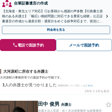
自筆証書遺言の作成
【北海道・東北エリア対応】◎お客様から感謝の声多数【行政書士資
格のある弁護士】「幅広い相続問題に対応できる豊富な経験」公正証
書遺言の作成から遺産分割・遺留分をめぐる紛争対応まで、状況に応
じた最適な方法をご提案します【夜間相談可】
料金表を見る
電話で面談予約
メールで面談予約
大河原町に所在する弁護士
大河原町の事務所等での面談予約が可能です。
1
人の弁護士が見つかりました
(検索結果について詳しくは
こちら
)
1件中 1-1件を表示
田中 俊男
弁護士
弁護士法人菅原・佐々木法律事務所 仙南事務所