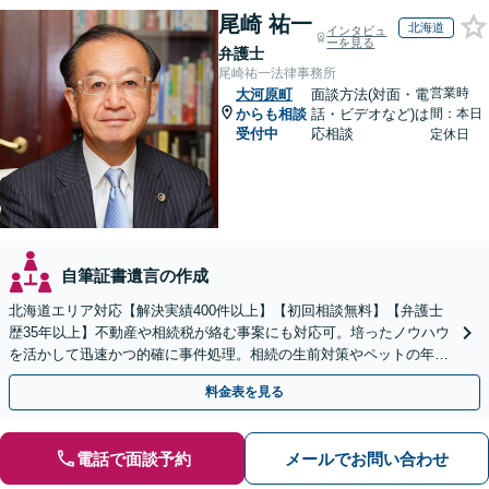
尾崎 祐一
北海道
インタビュ
ーを見る
弁護士
尾崎祐一法律事務所
営業時
大河原町
面談方法(対面・電
からも相談
話・ビデオなど)は
間：本日
受付中
応相談
定休日
自筆証書遺言の作成
北海道エリア対応【解決実績400件以上】【初回相談無料】【弁護士
歴35年以上】不動産や相続税が絡む事案にも対応可。培ったノウハウ
を活かして迅速かつ的確に事件処理。相続の生前対策やペットの年金
システムもお任せ【完全個室】【自衛隊前駅8分】
料金表を見る
電話で面談予約
メールでお問い合わせ