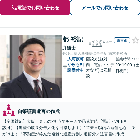
電話でお問い合わせ
メールでお問い合わせ
都 裕記
東京都
インタビュー
を見る
弁護士
弁護士法人新都法律事務所 東京事務所
大河原町
面談方法(対
営業時間：09:
からも相
面・電話・ビデ
00~19:00（土
談受付中
オなど)は応相
日祝日）
談
自筆証書遺言の作成
【全国対応】大阪・東京の2拠点でチームで迅速対応【電話・WEB相
談可】【遺産の取り分最大化を目指します】1営業日以内の返信を心
がけます「不動産が絡んだ複雑な遺産分割／遺留分／遺言書の作成・