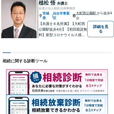
意向を最大限汲み取るべく、
植松 悟
弁護士
丁寧なヒアリングと相談環境
弁護士法人植松法律事務所
の整備に努めています。
大町西公園駅
から徒歩4
宮城
仙台市青葉
|
県
区
分
【弁護士６名所属】【大町西
詳細を見
公園駅徒歩4分】【初回面談無
る
料】新型コロナウイルス感染
拡大や業績の悪化によって、
借金でお困りの方へ解決策を
ご提案いたします。その他分
野にも対応可能。相談者が十
相続に関する診断ツール
分に理解できるよう丁寧に説
明することを心がけていま
す。