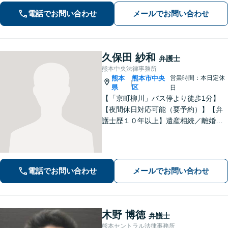
選択肢と法的権利を明確にし、納得の
電話でお問い合わせ
メールでお問い合わせ
いく決断ができるよう支援いたします
久保田 紗和
弁護士
熊本中央法律事務所
熊本
熊本市中央
営業時間：本日定休
|
県
区
日
【「京町柳川」バス停より徒歩1分】
【夜間休日対応可能（要予約）】【弁
護士歴１０年以上】遺産相続／離婚・
男女問題／労働問題などの分野に対応
可能。悩みを真剣に受け止め、共に闘
える弁護士であることを心がけていま
す。お気軽にご相談ください。
電話でお問い合わせ
メールでお問い合わせ
木野 博徳
弁護士
熊本セントラル法律事務所