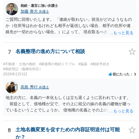
裁判所の場で話し合い・調整をする方法が有効とされています。 どの
相続・遺言に強い弁護士
方法で進めるべきか、という点に関して公開の場でアドバイスするの
加藤 善大
弁護士
にも限界があるかと思いますので、具体的な資料等をご持参の上、弁
ご質問に回答いたします。 「連絡が取れない」状況がどのようなもの
護士の相談されることをお勧めします。
か（住所等はわかるけれども相手が返信しない場合、相手の住所や連
絡先が一切わからない場合。）によって、 現在取るべき手段は異なり
ますが、 ご記載のように、ある程度の費用がかかる可能性が高そうで
す。 その場合、例えば、弁護士によっては、本来であればご依頼時に
お支払いになる必要がある着手金の支払時期を、ご質問者様が遺産を
7
名義整理の進め方について相談
受け取った後にする契約で依頼を受ける場合もあります。 可能であれ
ば、ご依頼になるかは別にして、お近くの弁護士に直接相談されて、
#不動産・土地の相続
#家族間の相続トラブル
#協議
#相続手続き
費用の支払を含めた今後の対応についてアドバイスを求めることをお
#相続登記（義務化対応）
2026年2月3日
役にたった
3
すすめいたします。 ご参考にしていただけますと幸いです。
高島 秀行
弁護士
地主の方に、名義の一本化もしくは立ち退くように言われています。
前提として、借地権が父で、その上に祖父の妹の名義の建物が建っ
ているということでしょうか。 借地権の名義とその上の建物の名義が
異なっているので、一本化にするよう言われている ということでしょ
うか。 そうだとすると、借地を転貸してきたこととなるので、解消
しないと 借地契約を解除されてしまう可能性があると思います。 長
8
土地名義変更を促すための内容証明送付は可能
いこと使用していなかったので、無償で貸していたのであれば 使用貸
か？