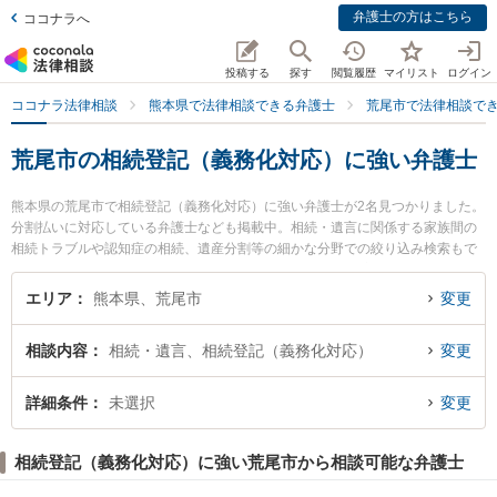
弁護士の方はこちら
ココナラへ
投稿する
探す
閲覧履歴
マイリスト
ログイン
ココナラ法律相談
熊本県で法律相談できる弁護士
荒尾市で法律相談で
荒尾市の相続登記（義務化対応）に強い弁護士
熊本県の荒尾市で相続登記（義務化対応）に強い弁護士が2名見つかりました。
分割払いに対応している弁護士なども掲載中。相続・遺言に関係する家族間の
相続トラブルや認知症の相続、遺産分割等の細かな分野での絞り込み検索もで
き便利です。特に弁護士法人ひのくに 荒尾事務所の笠 賢太朗弁護士や弁護士法
人ひのくに 荒尾事務所の松岡 智之弁護士のプロフィール情報や弁護士費用、強
エリア
熊本県、荒尾市
変更
みなどが注目されています。『荒尾市で土日や夜間に発生した相続登記（義務
化対応）のトラブルを今すぐに弁護士に相談したい』『相続登記（義務化対
相談内容
相続・遺言、相続登記（義務化対応）
変更
応）のトラブル解決の実績豊富な近くの弁護士を検索したい』『初回相談無料
で相続登記（義務化対応）を法律相談できる荒尾市内の弁護士に相談予約した
い』などでお困りの相談者さんにおすすめです。
詳細条件
未選択
変更
相続登記（義務化対応）に強い荒尾市から相談可能な弁護士