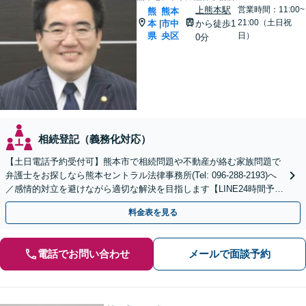
上熊本駅
営業時間：11:00~
熊
熊本
21:00（土日祝
本
市中
から徒歩1
|
県
央区
日）
0分
相続登記（義務化対応）
【土日電話予約受付可】熊本市で相続問題や不動産が絡む家族問題で
弁護士をお探しなら熊本セントラル法律事務所(Tel: 096-288-2193)へ
／感情的対立を避けながら適切な解決を目指します【LINE24時間予約
受付可】【休日・夜間相談可】
料金表を見る
電話でお問い合わせ
メールで面談予約