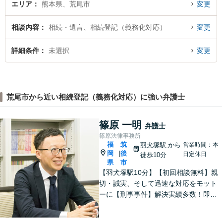
エリア
熊本県、荒尾市
変更
相談内容
相続・遺言、相続登記（義務化対応）
変更
詳細条件
未選択
変更
荒尾市から近い相続登記（義務化対応）に強い弁護士
篠原 一明
弁護士
篠原法律事務所
福
筑
羽犬塚駅
から
営業時間：本
岡
後
|
日定休日
徒歩10分
県
市
【羽犬塚駅10分】【初回相談無料】親
切・誠実、そして迅速な対応をモット
ーに【刑事事件】解決実績多数！即時
接見可。被害者感情にも配慮し、円滑
な解決を図ります【離婚問題】将来の