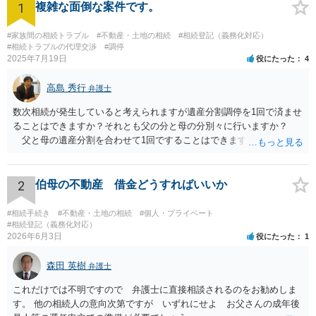
1
複雑な面倒な案件です。
#家族間の相続トラブル
#不動産・土地の相続
#相続登記（義務化対応）
#相続トラブルの代理交渉
#調停
2025年7月19日
役にたった
4
高島 秀行
弁護士
数次相続が発生していると考えられますが遺産分割調停を1回で済ませ
ることはできますか？それとも父の分と母の分別々に行いますか？
父と母の遺産分割を合わせて1回ですることはできます。 お金がな
いので自分で調停を立てようと思うのですがこの場合だと難しいでし
ょうか？ 兄が無視している理由は関わりなくない、もしくは嫌がら
せだと思います。兄は両親ともの葬儀には来ていません。兄の現住所
2
伯母の不動産 借金どうすればいいか
はプロにお願いして探してもらおうと思います。 弁護士に遺産分割
を依頼せず兄の住所だけ調べてもらうことは難しいです。 お金がな
#相続手続き
#不動産・土地の相続
#個人・プライベート
いということですが、遺産はあるので、遺産分割が終わったら弁護士
#相続登記（義務化対応）
2026年6月3日
役にたった
1
費用を 支払うという内容でも受任してもらえる可能性はあると思いま
す。 弁護士にメール等でそのようなことが可能か問い合わせしてみ
森田 英樹
たらよいと思います。
弁護士
これだけでは不明ですので 弁護士に直接相談されるのをお勧めしま
す。 他の相続人の意向次第ですが いずれにせよ お父さんの成年後