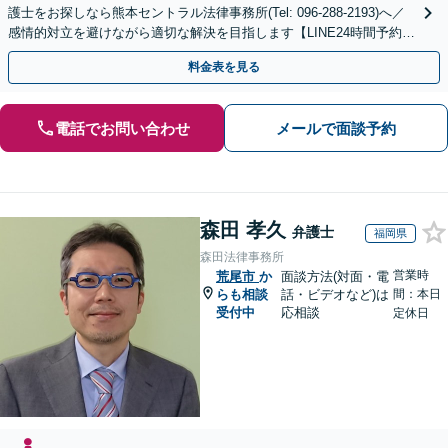
護士をお探しなら熊本セントラル法律事務所(Tel: 096-288-2193)へ／
感情的対立を避けながら適切な解決を目指します【LINE24時間予約受
付可】【休日・夜間相談可】
料金表を見る
電話でお問い合わせ
メールで面談予約
森田 孝久
弁護士
福岡県
森田法律事務所
営業時
荒尾市
か
面談方法(対面・電
らも相談
話・ビデオなど)は
間：本日
受付中
応相談
定休日