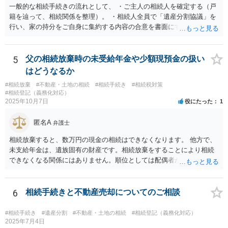
一般的な相続手続きの流れとして、 ・ご主人の相続人を確定する（戸
籍を辿って、相続関係を整理）。 ・相続人全員で「遺産分割協議」を
行い、家の持分をご自身に集約する内容の合意を書面にする。 ・その
合意に基づき、不動産の相続登記を申請する（法務局）。 ・住宅ロー
ンと抵当権の名義について、金融機関と協議し、可能ならあなた名義
に切り替える（団信の見直しなども含めて）。 ・ただし、親子ローン
5
父の相続放棄時の未受給年金や少額現預金の扱い
で義母も共有名義に入っている場合、通常は、義母の持分や義母のロ
はどうなるか
ーン部分を動かすには、義母本人の同意・協議が不可欠です。 ここが
#相続放棄
#不動産・土地の相続
#相続手続き
#相続税対策
今回の「義母と連絡が取れない」状況での大きなネックになります。
#相続登記（義務化対応）
連絡が取れない相続人・共有者がいる場合、相続手続きは次のような
2025年10月7日
役にたった
1
段階的対応が推奨されています。 １．戸籍・戸籍の附票・住民票で義
母の最新住所と生存状況を確認する。 まずは、被相続人（ご主人）の
匿名A
弁護士
戸籍から相続人を辿り、義母の戸籍・戸籍附票を取り、現住所や転居
履歴を確認する方法が一般的です。 ２．住所が分かった場合、内容証
相続放棄すると、数万円の現金の相続はできなくなります。 他方で、
明郵便などの方法で手紙を送る。 電話やメールで連絡が取れないとき
未支給年金は、遺族固有の財産です。相続放棄をすることにより相続
は、公的な通知手段として内容証明郵便を使い、「遺産分割協議をし
できなくなる関係にはありません。順位としては配偶者が第一順位で
たい」「持分の調整をしたい」旨を正式に通知することが推奨されて
すのでご質問主のお母様が受給できます。
います。 ３．それでも連絡がつかない／返信がない場合 義母が行方不
明状態で、所在が確認できない場合：「不在者財産管理人の選任」を
6
相続手続きと不動産売却についてのご相談
家庭裁判所に申し立てて、管理人を通じて手続を進める方法が検討さ
れます。 また、住所は分かるが、意図的に連絡を無視されている／協
#相続手続き
#遺産分割
#不動産・土地の相続
#相続登記（義務化対応）
議に応じない場合は、家庭裁判所に「遺産分割調停」を申し立てて、
2025年7月4日