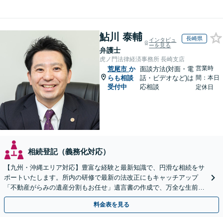
鮎川 泰輔
長崎県
インタビュ
ーを見る
弁護士
虎ノ門法律経済事務所 長崎支店
営業時
荒尾市
か
面談方法(対面・電
らも相談
話・ビデオなど)は
間：本日
受付中
応相談
定休日
相続登記（義務化対応）
【九州・沖縄エリア対応】豊富な経験と最新知識で、円滑な相続をサ
ポートいたします。所内の研修で最新の法改正にもキャッチアップ
「不動産がらみの遺産分割もお任せ」遺言書の作成で、万全な生前対
策をおこないましょう【夜間・休日面談可】
料金表を見る