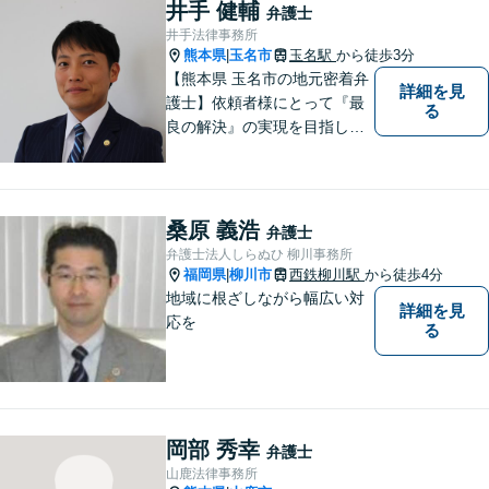
井手 健輔
弁護士
井手法律事務所
熊本県
玉名市
玉名駅
から徒歩3分
|
【熊本県 玉名市の地元密着弁
詳細を見
護士】依頼者様にとって『最
る
良の解決』の実現を目指しま
す。お悩みの方はお気軽にご
相談ください。
桑原 義浩
弁護士
弁護士法人しらぬひ 柳川事務所
福岡県
柳川市
西鉄柳川駅
から徒歩4分
|
地域に根ざしながら幅広い対
詳細を見
応を
る
岡部 秀幸
弁護士
山鹿法律事務所