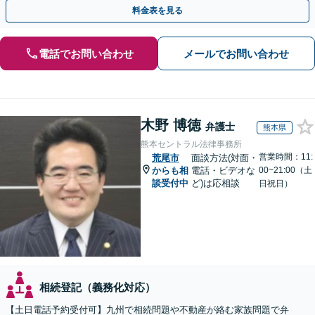
料金表を見る
電話でお問い合わせ
メールでお問い合わせ
木野 博徳
弁護士
熊本県
熊本セントラル法律事務所
営業時間：11:
荒尾市
面談方法(対面・
からも相
電話・ビデオな
00~21:00（土
談受付中
ど)は応相談
日祝日）
相続登記（義務化対応）
【土日電話予約受付可】九州で相続問題や不動産が絡む家族問題で弁