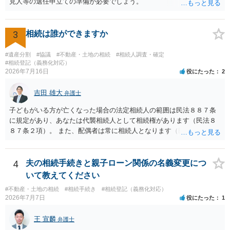
見人等の選任申立ての準備が必要でしょう。
3
相続は誰ができますか
#遺産分割
#協議
#不動産・土地の相続
#相続人調査・確定
#相続登記（義務化対応）
2026年7月16日
役にたった
2
吉田 雄大
弁護士
子どもがいる方が亡くなった場合の法定相続人の範囲は民法８８７条
に規定があり、あなたは代襲相続人として相続権があります（民法８
８７条２項）。 また、配偶者は常に相続人となります（民法８９０
条）。 「祖父の子供３人」の方の配偶者がご健在であれば、その方に
も相続権があります。つまり、孫５人に加えて「おじ又はおば」にも
相続権がある可能性があります。
4
夫の相続手続きと親子ローン関係の名義変更につ
いて教えてください
#不動産・土地の相続
#相続手続き
#相続登記（義務化対応）
2026年7月7日
役にたった
1
王 宣麟
弁護士