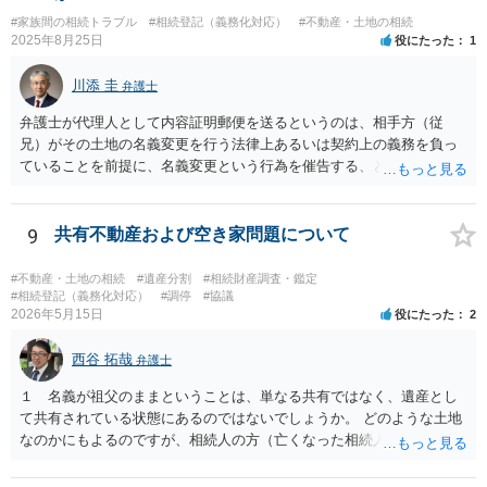
借は目的が達成され終了したとして、明渡をしてもらったら良いと思
#家族間の相続トラブル
#相続登記（義務化対応）
#不動産・土地の相続
います。 複雑な事情がありますので、弁護士に面談で詳しい事情を
2025年8月25日
役にたった
1
話して相談されたら良いと思います。
川添 圭
弁護士
弁護士が代理人として内容証明郵便を送るというのは、相手方（従
兄）がその土地の名義変更を行う法律上あるいは契約上の義務を負っ
ていることを前提に、名義変更という行為を催告する、という使い方
が最も効果的です。判決や合意などに基づかない、単なる「お願い」
ベースの場合、仮に弁護士から通知するとしてもソフトな表現を使っ
た「お手紙」にならざるを得ず、内容証明郵便が不適当なケースもあ
9
共有不動産および空き家問題について
るでしょう。 つまり、本件で「弁護士から内容証明を送り土地の名義
変更を促すことが出来るかどうか」を判断するためには、詳しい背景
#不動産・土地の相続
#遺産分割
#相続財産調査・鑑定
事情が必要です。詳しい事情もとに、弁護士へ直接ご相談いただいた
#相続登記（義務化対応）
#調停
#協議
2026年5月15日
役にたった
2
方がよいでしょう。
西谷 拓哉
弁護士
１ 名義が祖父のままということは、単なる共有ではなく、遺産とし
て共有されている状態にあるのではないでしょうか。 どのような土地
なのかにもよるのですが、相続人の方（亡くなった相続人がおられる
場合は、代襲相続人）の連絡先等判明しているようであれば 遺産分割
の申立てを行うことが考えられます。 たとえば、みなが要らない土地