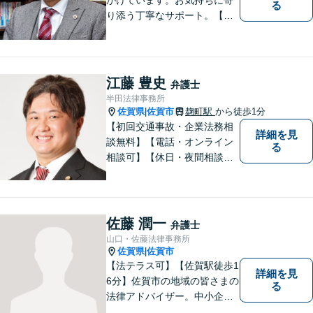
る
り添う丁寧なサポート。【借
金・債務整理】将来を見据え
た最善策をご提案【労働・雇
用】証拠集めから手厚くサポ
ート。企業からのご相談も承
江藤 豊史
弁護士
ります【交通事故】弁護士費
半田法律事務所
用特約の利用可【夜間・休日
佐賀県
佐賀市
麹町駅
から徒歩1分
|
面談可】
【初回交通事故・企業法務相
詳細を見
談無料】【電話・オンライン
る
相談可】【休日・夜間相談
可】適正・迅速、そして親身
なサービスの提供を心がけて
います。
佐藤 潤一
弁護士
山口・佐藤法律事務所
佐賀県
佐賀市
|
【法テラス可】【佐賀駅徒歩1
詳細を見
6分】佐賀市の地域の皆さまの
る
法律アドバイザー。中小企業
法務 ・不動産・交通事故な