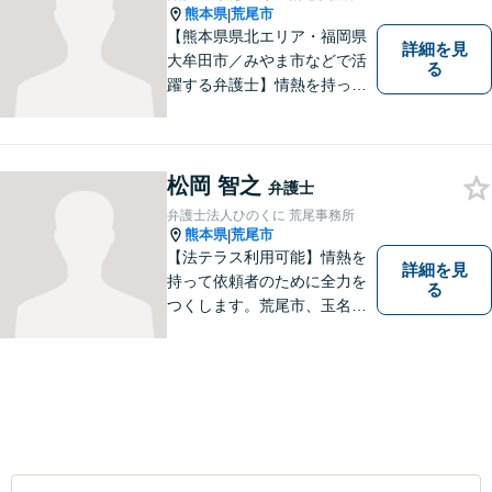
熊本県
荒尾市
|
【熊本県県北エリア・福岡県
詳細を見
大牟田市／みやま市などで活
る
躍する弁護士】情熱を持って
依頼者のために全力を尽くす
ことをモットーに、皆様の問
題に1つ1つ丁寧に取り組みま
す。離婚 、相続、交通事故、
松岡 智之
弁護士
企業法務など幅広いお困りご
弁護士法人ひのくに 荒尾事務所
とに対応可能です！
熊本県
荒尾市
|
【法テラス利用可能】情熱を
詳細を見
持って依頼者のために全力を
る
つくします。荒尾市、玉名郡
市などの県北や福岡県大牟田
市、みやま市なども対応可
能。個人、企業どちらの案件
にも対応可能ですのでお気軽
にご相談ください。【幅広い
案件のご相談可能】