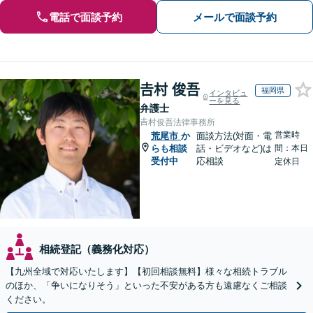
電話で面談予約
メールで面談予約
𠮷村 俊吾
福岡県
インタビュ
ーを見る
弁護士
𠮷村俊吾法律事務所
営業時
荒尾市
か
面談方法(対面・電
らも相談
話・ビデオなど)は
間：本日
受付中
応相談
定休日
相続登記（義務化対応）
【九州全域で対応いたします】【初回相談無料】様々な相続トラブル
のほか、「争いになりそう」といった不安がある方も遠慮なくご相談
ください。