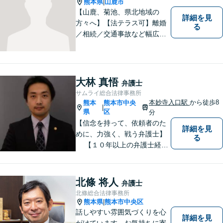
熊本県
山鹿市
|
【山鹿、菊池、県北地域の
詳細を見
方々へ】【法テラス可】離婚
る
／相続／交通事故など幅広く
対応◎新しく生まれ変わった
「山鹿法律事務所」は、いっ
そう地域に法的サービスを提
供してまいります。お気軽に
大林 真悟
弁護士
ご相談を！
サムライ総合法律事務所
本妙寺入口駅
から徒歩8
熊本
熊本市中央
|
県
区
分
【信念を持って、依頼者のた
詳細を見
めに、力強く、戦う弁護士】
る
【１０年以上の弁護士経
験】 【①交通事故、②離婚
等の男女トラブル、③顧問弁
護の３つの分野に力を注ぐ弁
北條 将人
弁護士
護士】
北條総合法律事務所
熊本県
熊本市中央区
|
話しやすい雰囲気づくりを心
詳細を見
がけています。お気持ちに寄