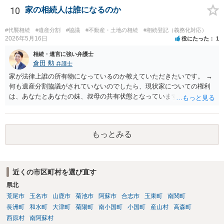
建物ということであれば、遺産分割協議の中で、申立人のお父様が全
10
家の相続人は誰になるのか
て権利を無償で取得して 今後は、お父様で必要な対応を行うと提案す
ることなどは一つ考えられるかなと思います。 なお、遺産としての共
#代襲相続
#遺産分割
#協議
#不動産・土地の相続
#相続登記（義務化対応）
有と、通常の共有が混在している場合はまた少し話が変わってきます
2026年5月16日
役にたった
1
のでご留意ください。 ２ 法テラスの利用については各法律事務所に
相続・遺言に強い弁護士
直接お尋ねされるとよいと思います。一定の収入や預貯金がお父さま
倉田 勲
弁護士
にある場合は ご利用が難しい場合があります。
家が法律上誰の所有物になっているのか教えていただきたいです。 →
何も遺産分割協議がされていないのでしたら、現状家についての権利
は、あなたとあなたの妹、叔母の共有状態となっています。 相続割合
としてはあなた：妹：叔母＝１/８：1/８：１/２となり、残りのお父様
が祖父から相続した１/４は相続人全員が相続放棄したため相続人不在
の状態です。 そのため相続持ち分の登記のみであれば上記の割合での
もっとみる
登記をすれば足りますが、仮に家を処分するのであればお父様の１/４
に関して相続財産清算人を選任してその清算人含めて処分の手続きを
する必要があります。
近くの市区町村を選び直す
県北
荒尾市
玉名市
山鹿市
菊池市
阿蘇市
合志市
玉東町
南関町
長洲町
和水町
大津町
菊陽町
南小国町
小国町
産山村
高森町
西原村
南阿蘇村