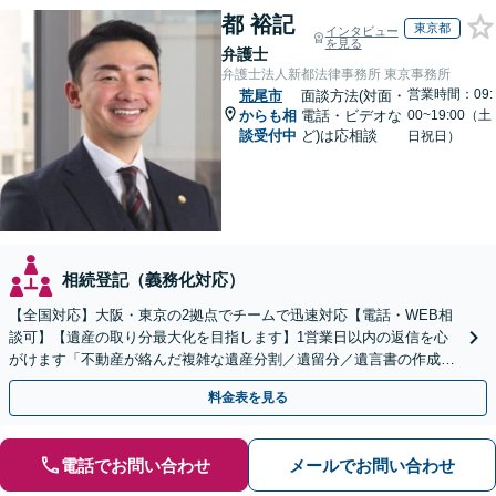
都 裕記
東京都
インタビュー
を見る
弁護士
弁護士法人新都法律事務所 東京事務所
営業時間：09:
荒尾市
面談方法(対面・
からも相
電話・ビデオな
00~19:00（土
談受付中
ど)は応相談
日祝日）
相続登記（義務化対応）
【全国対応】大阪・東京の2拠点でチームで迅速対応【電話・WEB相
談可】【遺産の取り分最大化を目指します】1営業日以内の返信を心
がけます「不動産が絡んだ複雑な遺産分割／遺留分／遺言書の作成・
執行／事業承継など、お任せください」【休日相談あり】
料金表を見る
電話でお問い合わせ
メールでお問い合わせ