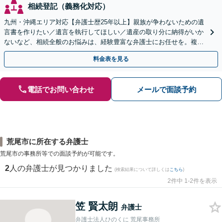
相続登記（義務化対応）
九州・沖縄エリア対応【弁護士歴25年以上】親族が争わないための遺
言書を作りたい／遺言を執行してほしい／遺産の取り分に納得がいか
ないなど、相続全般のお悩みは、経験豊富な弁護士にお任せを。複雑
な問題も粘り強く対応し、解決に導きます。
料金表を見る
電話でお問い合わせ
メールで面談予約
荒尾市に所在する弁護士
荒尾市の事務所等での面談予約が可能です。
2
人の弁護士が見つかりました
(検索結果について詳しくは
こちら
)
2件中 1-2件を表示
笠 賢太朗
弁護士
弁護士法人ひのくに 荒尾事務所