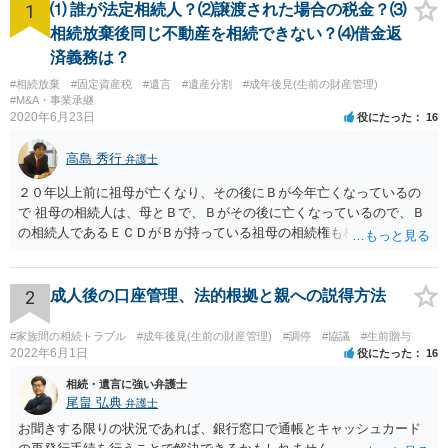
1
⑴ 誰が法定相続人？⑵譲渡された場合の税金？⑶
相続放棄後同じ不動産を相続できない？⑷借金返
済義務は？
#相続放棄
#固定資産税
#遺言
#遺産分割
#成年後見(生前の財産管理)
#M&A・事業承継
2020年6月23日
役にたった
16
高島 秀行
弁護士
２０年以上前に祖母が亡くなり、その後にＢが今年亡くなっているの
で 祖母の相続人は、母とＢで、Ｂがその後に亡くなっているので、Ｂ
の相続人であるＥＣＤがＢが持っている祖母の相続権も相続すること
となります。 したがって、遺産分割協議するにも、相続放棄するにも
Ｅも行う必要があります。 Ｂの配偶者であるＥは常にＢの相続人とな
ります。
2
成人後の口座管理、法的根拠と親への説得方法
#家族間の相続トラブル
#成年後見(生前の財産管理)
#調停
#協議
#生前贈与
2022年6月1日
役にたった
16
相続・遺言に強い弁護士
尾畠 弘典
弁護士
お聞きする限りの状況であれば、銀行窓口で通帳とキャッシュカード