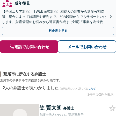
成年後見
【全国エリア対応】【WEB面談対応】相続人の調査から遺産分割協
議、場合によっては調停や審判まで、どの段階からでもサポートいた
します。財産管理のお悩みから遺言書作成まで対応「事業を次世代に
引き継ぐ安心の事業承継をサポート」【完全個室相談】
料金表を見る
電話でお問い合わせ
メールでお問い合わせ
荒尾市に所在する弁護士
荒尾市の事務所等での面談予約が可能です。
2
人の弁護士が見つかりました
(検索結果について詳しくは
こちら
)
2件中 1-2件を表示
笠 賢太朗
弁護士
弁護士法人ひのくに 荒尾事務所