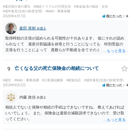
#遺言執行者の選任
#相続トラブルの代理交渉
#借金返済の相談・交渉
#成年後見(生前の財産管理)
#M&A・事業承継
2020年4月7日
役にたった
6
森田 英樹
弁護士
取得時効の主張が認められる可能性が十分あります。 仮にそれが認め
られなくて 遺産分割協議を叔母と行うことになっても 特別受益の
主張を行うことによって 貴殿らが不動産を全てそのまま取得できる
ことが可能でしょう。
9
亡くなる父の死亡保険金の相続について
#遺言
#M&A・事業承継
#口座凍結解除
#家族信託
#成年後見(生前の財産管理)
2019年9月2日
役にたった
4
内藤 政信
弁護士
相続人でないと保険や相続の手続はできないですね。 教えてあげれば
いいでしょう。 また、保険金は遺留分減殺請求できないので、受け取
ってください。