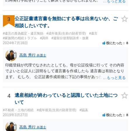
の再発行手続を行うことで解決できるかもしれません。
3
公正証書遺言書を無効にする事は出来ないか、ご
相談したいです。
#遺言の真偽鑑定・遺言無効
#成年後見(生前の財産管理)
#遺言
#家族間の相続トラブル
#調停
#遺留分侵害額請求・放棄
2024年7月18日
役にたった
8
高島 秀行
弁護士
印鑑登録が代理でなされたとしても、母が公証役場に行って その内容
でよいと公証人に説明をして遺言書を作成したら 遺言書は有効となり
ます。 むしろ、 公正証書作成前後に下記の事情があったことが証明で
きれば判断能力がなく 無効だったと主張することが可能です。 翌年1
月に携帯が新しくなった母からの第一声は「ここにいたら殺される」
「面会に来てくれ」で、長男に聞くと「面会は出来ない。俺は携帯電
4
遺産相続が終わっていると認識していた土地につ
話の使い方を教える為に会っている」「母の話は聞かなくて良い」と
いて
電話が切れました。その後の電話でも「食事に毒が入っている」「体
#不動産・土地の相続
#成年後見(生前の財産管理)
#協議
にチップが埋められている」等、おかしかったです。 当時の診療記
2019年3月27日
役にたった
8
録、介護認定の資料、介護記録を取得して 弁護士に面談で相談された
方がよいと思います。
高島 秀行
弁護士