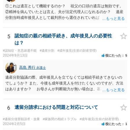
①これは遺言として機能するのか？ 祖父の口頭の遺言は無効です。
②精神を病んでいたとは言え、夫が法定代理人になれるのか？ 遺産
分割当時成年後見人として裁判所から選任されていれば 法定代理人
となります。 ③相続を認めていないのに何故120万円を返さないの
か？ 返せという主張は、取り消し又は無効を認める主張になるので
そのような主張はこちらからしない方がよいと思います。 ④財産分
5
認知症の親の相続手続き、成年後見人の必要性
与が終わったと認識しているのに今更土地の相続をやり直せるのか？
は？
２０００年４月ということだと１９年前の話です。 その当時、成
#認知症・意思疎通不能
#遺産分割
#成年後見(生前の財産管理)
年後見人に選任されていたのかわかりませんが 成年後見人が選任さ
2024年9月13日
役にたった
5
れていなければ 遺産分割協議は有効の可能性があります。 無効で
も時効取得あるいは消滅時効にかかっている 可能性があります。
高島 秀行
弁護士
弁護士に詳しい事情を説明して面談で相談した方がよいと思いま
す。
遺産分割協議の際、成年後見人を立てなくては相続手続きてきないの
でしょうか？ また、今後も成年後見人を付けたくないのですが、方法
はありますか？ お母さんが判断能力が無い場合は、基本的に成年後
見人をつけるほかありません。 遺産分割審判や遺産分割調停を申し
立て、お母さんに特別代理人をつけるという方法も考えられますが、
遺産分割だけでなく、その後の取得した遺産の管理もありますので
6
遺留分請求における問題と対応について
遺産分割審判や遺産分割調停を申し立て、お母さんに特別代理人をつ
けるということでは解決できなさそうなので 後見人をつけるよう求め
#遺留分侵害額請求・放棄
#家族間の相続トラブル
#成年後見(生前の財産管理)
られると思います。 弁護士に面談で相談された方がよいと思いま
2024年2月5日
役にたった
1
す。