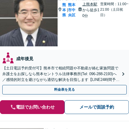
上熊本駅
営業時間：11:00~
熊
熊本
21:00（土日祝
本
市中
から徒歩1
|
県
央区
日）
0分
成年後見
【土日電話予約受付可】熊本市で相続問題や不動産が絡む家族問題で
弁護士をお探しなら熊本セントラル法律事務所(Tel: 096-288-2193)へ
／感情的対立を避けながら適切な解決を目指します【LINE24時間予約
受付可】【休日・夜間相談可】
料金表を見る
電話でお問い合わせ
メールで面談予約