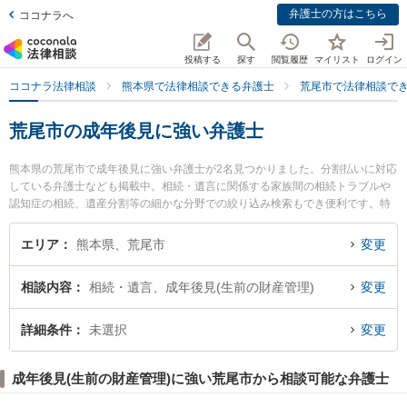
弁護士の方はこちら
ココナラへ
投稿する
探す
閲覧履歴
マイリスト
ログイン
ココナラ法律相談
熊本県で法律相談できる弁護士
荒尾市で法律相談で
荒尾市の成年後見に強い弁護士
熊本県の荒尾市で成年後見に強い弁護士が2名見つかりました。分割払いに対応
している弁護士なども掲載中。相続・遺言に関係する家族間の相続トラブルや
認知症の相続、遺産分割等の細かな分野での絞り込み検索もでき便利です。特
に弁護士法人ひのくに 荒尾事務所の笠 賢太朗弁護士や弁護士法人ひのくに 荒
尾事務所の松岡 智之弁護士のプロフィール情報や弁護士費用、強みなどが注目
エリア
熊本県、荒尾市
変更
されています。『荒尾市で土日や夜間に発生した成年後見のトラブルを今すぐ
に弁護士に相談したい』『成年後見のトラブル解決の実績豊富な近くの弁護士
相談内容
相続・遺言、成年後見(生前の財産管理)
変更
を検索したい』『初回相談無料で成年後見を法律相談できる荒尾市内の弁護士
に相談予約したい』などでお困りの相談者さんにおすすめです。
詳細条件
未選択
変更
成年後見(生前の財産管理)に強い荒尾市から相談可能な弁護士