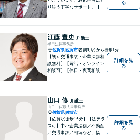
る
り添う丁寧なサポート。【借
金・債務整理】将来を見据え
た最善策をご提案【労働・雇
用】証拠集めから手厚くサポ
ート。企業からのご相談も承
江藤 豊史
弁護士
ります【交通事故】弁護士費
半田法律事務所
用特約の利用可【夜間・休日
佐賀県
佐賀市
麹町駅
から徒歩1分
|
面談可】
【初回交通事故・企業法務相
詳細を見
談無料】【電話・オンライン
る
相談可】【休日・夜間相談
可】適正・迅速、そして親身
なサービスの提供を心がけて
います。
山口 修
弁護士
山口・佐藤法律事務所
佐賀県
佐賀市
|
【佐賀駅徒歩16分】【法テラ
詳細を見
ス可】中小企業法務／不動産
る
／交通事故／相続など、幅広
いお困りごとに対応！依頼者