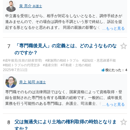
泉 亮介
弁護士
申立書を受領しながら、相手が対応をしないとなると、調停手続きが
進みませんので、その場合は調停を不調という形で終結し、訴訟を提
起する形となるかと思われます。 同居の親族の影響なく、というのは
難しいでしょう。ただ、裁判や調停の中では主張等が書面で残るた
め、後からひっくり返すということは難しくなってくるかと思われま
す。 公開相談の場でのご相談については、どうしても限界が出てしま
7
「専門職後見人」の定義とは、どのようなものな
うため、一度個別にご相談をされることをお勧めいたします。
のですか？
#成年後見(生前の財産管理)
#家族間の相続トラブル
#認知症・意思疎通不能
#相続トラブルの代理交渉
#遺産分割
#不動産・土地の相続
2025年7月11日
役にたった
4
井上 祐司
弁護士
専門職そのものは法律用語ではなく、国家資格によって資格取得・登
録を規制された専門性を有する職業の総称です。一般的に、成年後見
業務を行う可能性のある専門職は、弁護士、司法書士、行政書士、税
理士、社会福祉士、精神保健福祉士等が挙げられます。 精神保健福祉
士はほぼ無条件で成年後見人に選任されるわけではなく、基幹研修を
受講して継続研修を受講し続ける必要がありますが、家庭裁判所から
8
父は無過失により土地の権利取得の時効となりま
選任された場合には専門職後見人と呼ぶことになるでしょう。
すか？