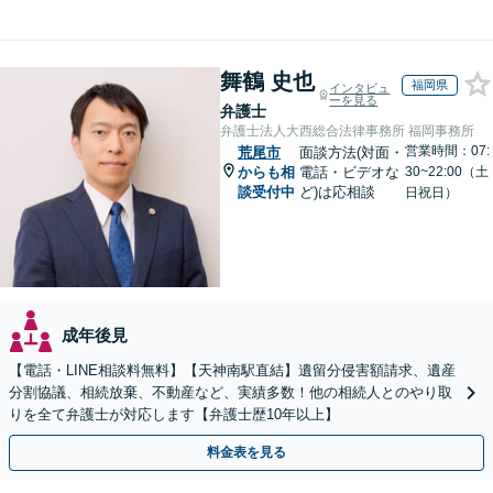
舞鶴 史也
福岡県
インタビュ
ーを見る
弁護士
弁護士法人大西総合法律事務所 福岡事務所
営業時間：07:
荒尾市
面談方法(対面・
からも相
電話・ビデオな
30~22:00（土
談受付中
ど)は応相談
日祝日）
成年後見
【電話・LINE相談料無料】【天神南駅直結】遺留分侵害額請求、遺産
分割協議、相続放棄、不動産など、実績多数！他の相続人とのやり取
りを全て弁護士が対応します【弁護士歴10年以上】
料金表を見る