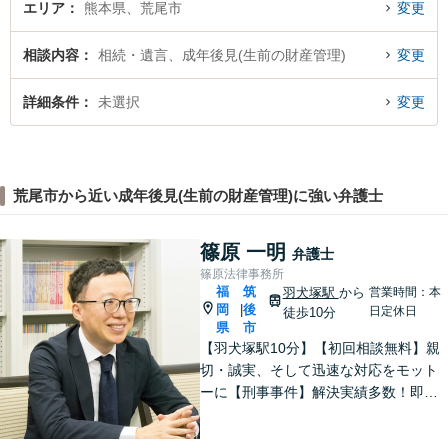
エリア
熊本県、荒尾市
変更
相談内容
相続・遺言、成年後見(生前の財産管理)
変更
詳細条件
未選択
変更
荒尾市から近い成年後見(生前の財産管理)に強い弁護士
篠原 一明
弁護士
篠原法律事務所
福
筑
羽犬塚駅
から
営業時間：本
岡
後
|
日定休日
徒歩10分
県
市
【羽犬塚駅10分】【初回相談無料】親
切・誠実、そして迅速な対応をモット
ーに【刑事事件】解決実績多数！即時
接見可。被害者感情にも配慮し、円滑
な解決を図ります【離婚問題】将来の