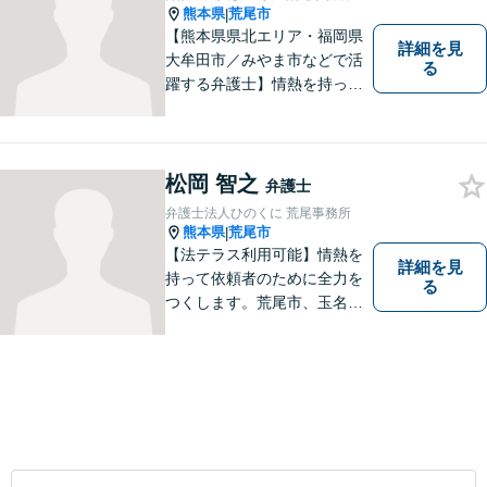
熊本県
荒尾市
|
【熊本県県北エリア・福岡県
詳細を見
大牟田市／みやま市などで活
る
躍する弁護士】情熱を持って
依頼者のために全力を尽くす
ことをモットーに、皆様の問
題に1つ1つ丁寧に取り組みま
す。離婚 、相続、交通事故、
松岡 智之
弁護士
企業法務など幅広いお困りご
弁護士法人ひのくに 荒尾事務所
とに対応可能です！
熊本県
荒尾市
|
【法テラス利用可能】情熱を
詳細を見
持って依頼者のために全力を
る
つくします。荒尾市、玉名郡
市などの県北や福岡県大牟田
市、みやま市なども対応可
能。個人、企業どちらの案件
にも対応可能ですのでお気軽
にご相談ください。【幅広い
案件のご相談可能】