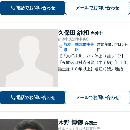
選択肢と法的権利を明確にし、納得の
電話でお問い合わせ
メールでお問い合わせ
いく決断ができるよう支援いたします
久保田 紗和
弁護士
熊本中央法律事務所
熊本
熊本市中央
営業時間：本日定休
|
県
区
日
【「京町柳川」バス停より徒歩1分】
【夜間休日対応可能（要予約）】【弁
護士歴１０年以上】遺産相続／離婚・
男女問題／労働問題などの分野に対応
可能。悩みを真剣に受け止め、共に闘
える弁護士であることを心がけていま
す。お気軽にご相談ください。
電話でお問い合わせ
メールでお問い合わせ
木野 博徳
弁護士
熊本セントラル法律事務所