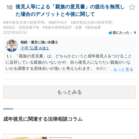
10
後見人等による「親族の意見書」の提出を無視し
た場合のデメリットと今後に関して
#成年後見(生前の財産管理)
#相続手続き
#成年後見(生前の財産管理)
#認知症・意思疎通不能
#遺留分侵害額請求・放棄
#相続放棄
2022年8月2日
役にたった
9
相続・遺言に強い弁護士
小寺 弘通
弁護士
１） 「親族の意見書」は、どちらかというと成年後見人をつけること
に反対している親族がいないかや、自ら後見人になりたい親族がいな
いかを調査する意味合いが強いと考えられます。 そのため、ご相談の
ご事情であれば無視してしまっても特に不都合はないと考えられま
す。 ２） 場合によっては、介護や被後見人の財産の処分等に関して、
後見人から相談があることも考えられます。 また、お祖母さんがお亡
もっとみる
くなりになった場合、相続人となる可能性がありますが、 その場合は
相続放棄されれば問題ありません。 ３） 完全に拒否する方法はないか
もしれませんが、 関わりを持ちたくないとのことでしたら、親族の意
見書にその旨を記載して提出しておけば良いかも知れません。 後見人
としても、関わりを拒否している親族にあえて連絡をしてくる可能性
成年後見に関連する法律相談コラム
は低いと考えられます。 以上、ご参考になさってください。