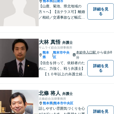
熊本県
山鹿市
|
【山鹿、菊池、県北地域の
詳細を見
方々へ】【法テラス可】離婚
る
／相続／交通事故など幅広く
対応◎新しく生まれ変わった
「山鹿法律事務所」は、いっ
そう地域に法的サービスを提
供してまいります。お気軽に
大林 真悟
弁護士
ご相談を！
サムライ総合法律事務所
本妙寺入口駅
から徒歩8
熊本
熊本市中央
|
県
区
分
【信念を持って、依頼者のた
詳細を見
めに、力強く、戦う弁護士】
る
【１０年以上の弁護士経
験】 【①交通事故、②離婚
等の男女トラブル、③顧問弁
護の３つの分野に力を注ぐ弁
北條 将人
弁護士
護士】
北條総合法律事務所
熊本県
熊本市中央区
|
話しやすい雰囲気づくりを心
詳細を見
がけています。お気持ちに寄