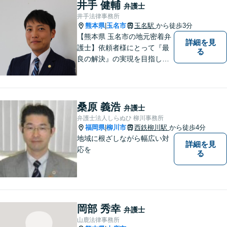
井手 健輔
弁護士
井手法律事務所
熊本県
玉名市
玉名駅
から徒歩3分
|
【熊本県 玉名市の地元密着弁
詳細を見
護士】依頼者様にとって『最
る
良の解決』の実現を目指しま
す。お悩みの方はお気軽にご
相談ください。
桑原 義浩
弁護士
弁護士法人しらぬひ 柳川事務所
福岡県
柳川市
西鉄柳川駅
から徒歩4分
|
地域に根ざしながら幅広い対
詳細を見
応を
る
岡部 秀幸
弁護士
山鹿法律事務所