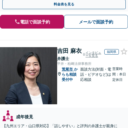
不動産会社と連携し無料査定&財産調査も◎
料金表を見る
電話で面談予約
メールで面談予約
吉田 麻衣
福岡県
インタビュ
ーを見る
弁護士
平井・柏﨑法律事務所
営業時
荒尾市
か
面談方法(対面・電
らも相談
話・ビデオなど)は
間：本日
受付中
応相談
定休日
成年後見
【九州エリア・山口県対応】「話しやすい」と評判の弁護士が親身に