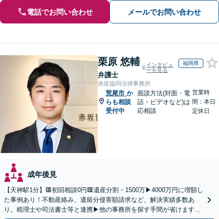
電話でお問い合わせ
メールでお問い合わせ
栗原 悠輔
福岡県
インタビュ
ーを見る
弁護士
赤坂協同法律事務所
営業時
荒尾市
か
面談方法(対面・電
らも相談
話・ビデオなど)は
間：本日
受付中
応相談
定休日
成年後見
【天神駅1分】🟥初回相談0円🟥遺産分割・1500万▶4000万円に増額し
た事例あり！不動産絡み、遺留分侵害額請求など、解決実績多数あ
り。税理士や司法書士等と連携▶他の事務所を探す手間が省けます！