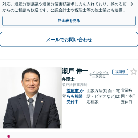
対応。遺産分割協議や遺留分侵害額請求に力を入れており、揉める前
からのご相談も歓迎です。公認会計士や税理士等の他士業とも連携
し、円満な解決を全力でサポートいたします。
料金表を見る
メールでお問い合わせ
瀬戸 伸一
福岡県
インタビュ
ーを見る
弁護士
瀬戸法律事務所
営業時
荒尾市
か
面談方法(対面・電
らも相談
話・ビデオなど)は
間：本日
受付中
応相談
定休日