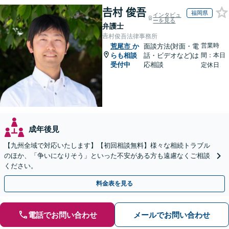
𠮷村 俊吾
福岡県
インタビュ
ーを見る
弁護士
𠮷村俊吾法律事務所
営業時
荒尾市
か
面談方法(対面・電
らも相談
話・ビデオなど)は
間：本日
受付中
応相談
定休日
成年後見
【九州全域で対応いたします】【初回相談無料】様々な相続トラブル
のほか、「争いになりそう」といった不安がある方も遠慮なくご相談
ください。
料金表を見る
電話でお問い合わせ
メールでお問い合わせ