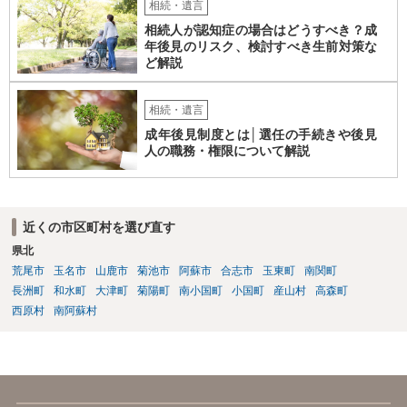
相続・遺言
相続人が認知症の場合はどうすべき？成
年後見のリスク、検討すべき生前対策な
ど解説
相続・遺言
成年後見制度とは│選任の手続きや後見
人の職務・権限について解説
近くの市区町村を選び直す
県北
荒尾市
玉名市
山鹿市
菊池市
阿蘇市
合志市
玉東町
南関町
長洲町
和水町
大津町
菊陽町
南小国町
小国町
産山村
高森町
西原村
南阿蘇村