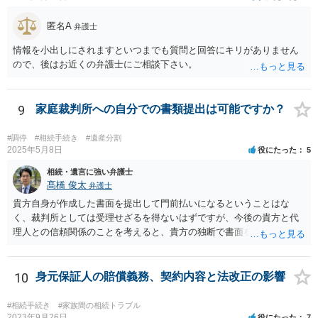
匿名A
弁護士
情報を小出しにされますといつまでも質問と回答にキリがありません
ので、後はお近くの弁護士にご相談下さい。
9
家庭裁判所への自分での書類提出は可能ですか？
#調停
#相続手続き
#遺産分割
2025年5月8日
役にたった
5
相続・遺言に強い弁護士
髙橋 俊太
弁護士
貴方自身が作成した書面を提出して門前払いになるということはな
く、裁判所としては受理せざるを得ないはずですが、今後の貴方と代
理人との信頼関係のことを考えると、貴方の独断で書面を提出したり
裁判所に電話したりするのはお勧めしにくいところです。 現在の弁護
士が主張書面の提出を渋っているようですが、弁護士として提出の実
益がないと考えている可能性もあると思いますので、そのあたりも含
10
身元保証人の賠償義務、契約内容と法改正の影響
めて、弁護士見解を確認等するためによく打ち合わせた方がよいと思
います。単に面倒臭いということで書面提出をしないということであ
#相続手続き
#家族間の相続トラブル
れば、当該弁護士との委任関係を修了した上で、貴方のほうで書面提
2023年9月26日
役にたった
7