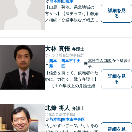
熊本県
山鹿市
|
【山鹿、菊池、県北地域の
詳細を見
方々へ】【法テラス可】離婚
る
／相続／交通事故など幅広く
対応◎新しく生まれ変わった
「山鹿法律事務所」は、いっ
そう地域に法的サービスを提
供してまいります。お気軽に
大林 真悟
弁護士
ご相談を！
サムライ総合法律事務所
本妙寺入口駅
から徒歩8
熊本
熊本市中央
|
県
区
分
【信念を持って、依頼者のた
詳細を見
めに、力強く、戦う弁護士】
る
【１０年以上の弁護士経
験】 【①交通事故、②離婚
等の男女トラブル、③顧問弁
護の３つの分野に力を注ぐ弁
北條 将人
弁護士
護士】
北條総合法律事務所
熊本県
熊本市中央区
|
話しやすい雰囲気づくりを心
詳細を見
がけています。お気持ちに寄