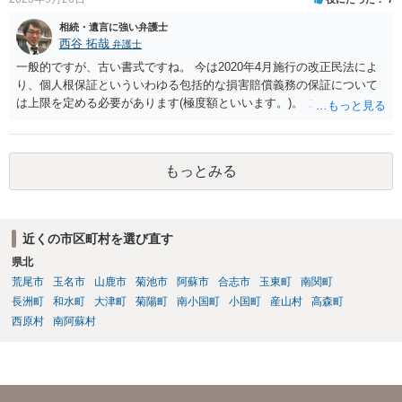
出することを検討なさった方がよいでしょう。
相続・遺言に強い弁護士
西谷 拓哉
弁護士
一般的ですが、古い書式ですね。 今は2020年4月施行の改正民法によ
り、個人根保証といういわゆる包括的な損害賠償義務の保証について
は上限を定める必要があります(極度額といいます。)。 この書式にサ
インしても、実際は連帯保証部分は民法465条の2②により無効とな
り、会社側は請求できない可能性が高そうです。
もっとみる
近くの市区町村を選び直す
県北
荒尾市
玉名市
山鹿市
菊池市
阿蘇市
合志市
玉東町
南関町
長洲町
和水町
大津町
菊陽町
南小国町
小国町
産山村
高森町
西原村
南阿蘇村