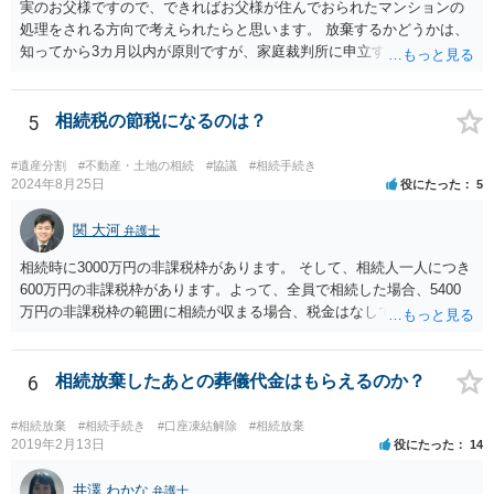
実のお父様ですので、できればお父様が住んでおられたマンションの
処理をされる方向で考えられたらと思います。 放棄するかどうかは、
知ってから3カ月以内が原則ですが、家庭裁判所に申立すれば3カ月の
期間を伸長することができます。 その間に、財産の状況を調査して、
放棄するかどうか決めることができます。 銀行やサラ金が数年も放置
することはありませんので、数年後に借金が発見される可能性はほぼ
5
相続税の節税になるのは？
ありません。 なお、私が扱った相続放棄を検討していた案件で、期間
伸長して調査したところ、サラ金に対する過払金など相当な財産が見
#遺産分割
#不動産・土地の相続
#協議
#相続手続き
つかったため相続したという事例がありました。
2024年8月25日
役にたった
5
関 大河
弁護士
相続時に3000万円の非課税枠があります。 そして、相続人一人につき
600万円の非課税枠があります。よって、全員で相続した場合、5400
万円の非課税枠の範囲に相続が収まる場合、税金はなしです。 一人が
相続放棄すると、600万円の枠が一つ減ります。よって、4800万円の
範囲となります。 一般的には、全員で相続する方が税金はお得です。
また、全員で相続しても、話し合いの結果、親がすべて相続と決める
6
相続放棄したあとの葬儀代金はもらえるのか？
こともできます。この場合でも相続の非課税枠は、全員で相続した540
0万円分使えます。 父が亡くなり、母が全部相続すると、母から三人
#相続放棄
#相続手続き
#口座凍結解除
#相続放棄
で相続する際は、4800万円が非課税枠となります。 そうすると、母が
2019年2月13日
役にたった
14
亡くなってから相続すると、両親のどちらかが亡くなってから相続す
るより非課税の枠が減少します。 計画的に相続をするのがおすすめと
井澤 わかな
弁護士