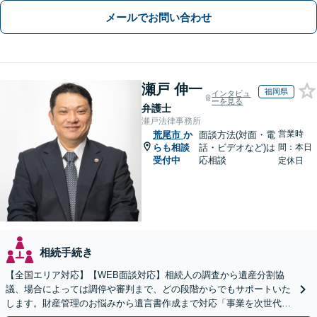
メールでお問い合わせ
瀬戸 伸一
福岡県
インタビュ
ーを見る
弁護士
瀬戸法律事務所
営業時
荒尾市
か
面談方法(対面・電
らも相談
話・ビデオなど)は
間：本日
受付中
応相談
定休日
相続手続き
【全国エリア対応】【WEB面談対応】相続人の調査から遺産分割協
議、場合によっては調停や審判まで、どの段階からでもサポートいた
します。財産管理のお悩みから遺言書作成まで対応「事業を次世代に