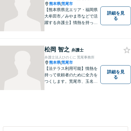
熊本県
荒尾市
|
【熊本県県北エリア・福岡県
詳細を見
大牟田市／みやま市などで活
る
躍する弁護士】情熱を持って
依頼者のために全力を尽くす
ことをモットーに、皆様の問
題に1つ1つ丁寧に取り組みま
す。離婚 、相続、交通事故、
松岡 智之
弁護士
企業法務など幅広いお困りご
弁護士法人ひのくに 荒尾事務所
とに対応可能です！
熊本県
荒尾市
|
【法テラス利用可能】情熱を
詳細を見
持って依頼者のために全力を
る
つくします。荒尾市、玉名郡
市などの県北や福岡県大牟田
市、みやま市なども対応可
能。個人、企業どちらの案件
にも対応可能ですのでお気軽
にご相談ください。【幅広い
案件のご相談可能】