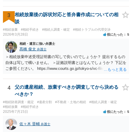
3
相続放棄後の訴状対応と答弁書作成についての相
談
#相続放棄
#相続手続き
#相続人調査・確定
#相続トラブルの代理交渉
2026年3月28日
役にたった
5
相続・遺言に強い弁護士
髙橋 俊太
弁護士
＞相続放棄申述受理証明書の写しで良いのでしょうか？ 提出するもの
自体は写しで構いません。 ＞証拠説明書とはなんでしょうか？ 下記を
ご参照ください。 https://www.courts.go.jp/tokyo-s/vc-files/tokyo-s/file/
14-1kisairei.pdf
4
父の遺産相続、放棄すべきか調査してから決める
べきか？
#相続財産調査・鑑定
#遺産分割
#不動産・土地の相続
#相続人調査・確定
#相続放棄
#相続手続き
2025年7月15日
役にたった
5
佐々木 晋輔
弁護士