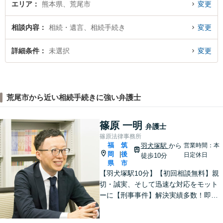
エリア
熊本県、荒尾市
変更
相談内容
相続・遺言、相続手続き
変更
詳細条件
未選択
変更
荒尾市から近い相続手続きに強い弁護士
篠原 一明
弁護士
篠原法律事務所
福
筑
羽犬塚駅
から
営業時間：本
岡
後
|
日定休日
徒歩10分
県
市
【羽犬塚駅10分】【初回相談無料】親
切・誠実、そして迅速な対応をモット
ーに【刑事事件】解決実績多数！即時
接見可。被害者感情にも配慮し、円滑
な解決を図ります【離婚問題】将来の