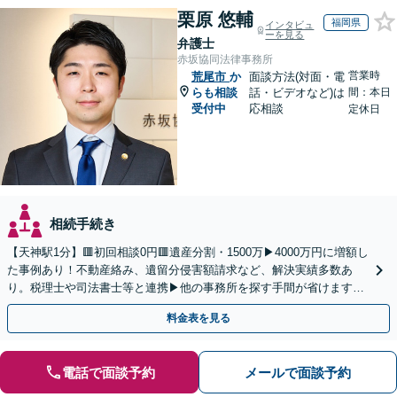
栗原 悠輔
福岡県
インタビュ
ーを見る
弁護士
赤坂協同法律事務所
営業時
荒尾市
か
面談方法(対面・電
らも相談
話・ビデオなど)は
間：本日
受付中
応相談
定休日
相続手続き
【天神駅1分】🟥初回相談0円🟥遺産分割・1500万▶4000万円に増額し
た事例あり！不動産絡み、遺留分侵害額請求など、解決実績多数あ
り。税理士や司法書士等と連携▶他の事務所を探す手間が省けます！
不動産会社と連携し無料査定&財産調査も◎
料金表を見る
電話で面談予約
メールで面談予約