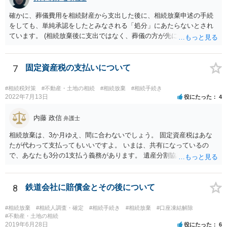
いうことになります。これ以外にも気をつける点はあるかもしれませ
確かに、葬儀費用を相続財産から支出した後に、相続放棄申述の手続
んので、一度相談して想定するのがおすすめと思います。
をしても、単純承認をしたとみなされる「処分」にあたらないとされ
ています。 (相続放棄後に支出ではなく、葬儀の方が先に来るのが通常
だと思いますので、葬儀→葬儀費用を相続財産から支出→相続放棄申
述の手続ということだと思いますが) ただ、葬儀費用ならいくらでもよ
いということではなく、身分相応の、社会的儀式として当然認められ
7
固定資産税の支払いについて
る程度の金額に留まると考えた方がよいです。 もし、相続人の皆さん
に葬儀費用を支出する経済力がなく、質素な葬儀を行った費用であれ
#相続税対策
#不動産・土地の相続
#相続放棄
#相続手続き
ば相続財産から支出しても単純承認と認められない可能性が高いの
2022年7月13日
役にたった
4
で、相続放棄申述が受理される可能性も高いと思います。
内藤 政信
弁護士
相続放棄は、3か月ゆえ、間に合わないでしょう。 固定資産税はあな
たが代わって支払ってもいいですよ。 いまは、共有になっているの
で、あなたも3分の1支払う義務があります。 遺産分割協議をして、不
動産取得者を決めて、相続登記する必要があります。 登記名義人に支
払い義務があります。
8
鉄道会社に賠償金とその後について
#相続放棄
#相続人調査・確定
#相続手続き
#相続放棄
#口座凍結解除
#不動産・土地の相続
2019年6月28日
役にたった
6