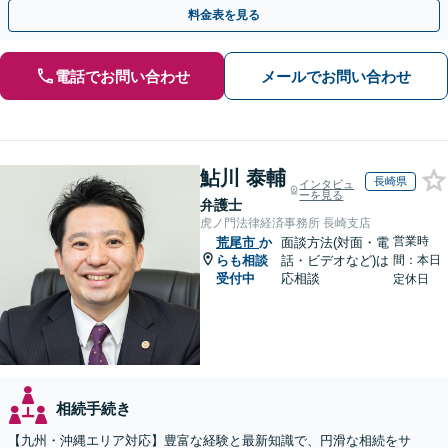
引き継ぐ安心の事業承継をサポート」【完全個室相談】
料金表を見る
電話でお問い合わせ
メールでお問い合わせ
鮎川 泰輔
長崎県
インタビュ
ーを見る
弁護士
虎ノ門法律経済事務所 長崎支店
営業時
荒尾市
か
面談方法(対面・電
らも相談
話・ビデオなど)は
間：本日
受付中
応相談
定休日
相続手続き
【九州・沖縄エリア対応】豊富な経験と最新知識で、円滑な相続をサ