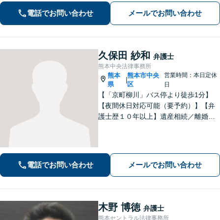
選択肢と法的権利を明確にし、納得の
電話でお問い合わせ
メールでお問い合わせ
いく決断ができるよう支援いたします
久保田 紗和
弁護士
熊本中央法律事務所
熊本
熊本市中央
営業時間：本日定休
|
県
区
日
【「京町柳川」バス停より徒歩1分】
【夜間休日対応可能（要予約）】【弁
護士歴１０年以上】遺産相続／離婚・
男女問題／労働問題などの分野に対応
可能。悩みを真剣に受け止め、共に闘
える弁護士であることを心がけていま
す。お気軽にご相談ください。
電話でお問い合わせ
メールでお問い合わせ
木野 博徳
弁護士
熊本セントラル法律事務所