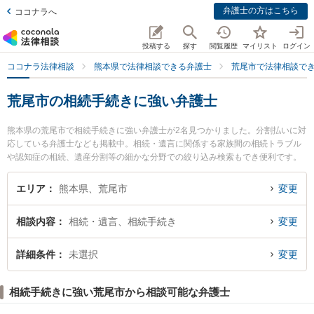
弁護士の方はこちら
ココナラへ
投稿する
探す
閲覧履歴
マイリスト
ログイン
ココナラ法律相談
熊本県で法律相談できる弁護士
荒尾市で法律相談で
荒尾市の相続手続きに強い弁護士
熊本県の荒尾市で相続手続きに強い弁護士が2名見つかりました。分割払いに対
応している弁護士なども掲載中。相続・遺言に関係する家族間の相続トラブル
や認知症の相続、遺産分割等の細かな分野での絞り込み検索もでき便利です。
特に弁護士法人ひのくに 荒尾事務所の笠 賢太朗弁護士や弁護士法人ひのくに
荒尾事務所の松岡 智之弁護士のプロフィール情報や弁護士費用、強みなどが注
エリア
熊本県、荒尾市
変更
目されています。『荒尾市で土日や夜間に発生した相続手続きのトラブルを今
すぐに弁護士に相談したい』『相続手続きのトラブル解決の実績豊富な近くの
相談内容
相続・遺言、相続手続き
変更
弁護士を検索したい』『初回相談無料で相続手続きを法律相談できる荒尾市内
の弁護士に相談予約したい』などでお困りの相談者さんにおすすめです。
詳細条件
未選択
変更
相続手続きに強い荒尾市から相談可能な弁護士