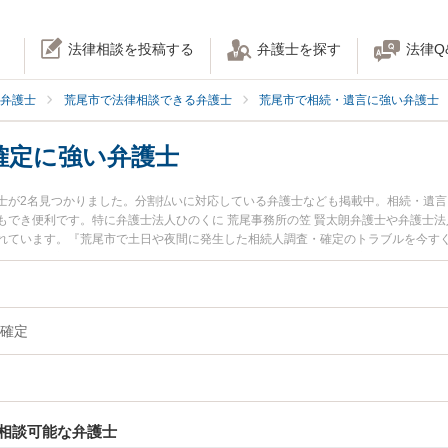
法律相談を投稿する
弁護士を探す
法律Q
弁護士
荒尾市で法律相談できる弁護士
荒尾市で相続・遺言に強い弁護士
確定に強い弁護士
士が2名見つかりました。分割払いに対応している弁護士なども掲載中。相続・遺
でき便利です。特に弁護士法人ひのくに 荒尾事務所の笠 賢太朗弁護士や弁護士法
れています。『荒尾市で土日や夜間に発生した相続人調査・確定のトラブルを今す
したい』『初回相談無料で相続人調査・確定を法律相談できる荒尾市内の弁護士に
確定
相談可能な弁護士