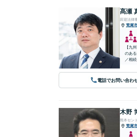
髙瀬 
田迎法律
荒尾
【九州
のある
／相続
電話でお問い合わ
木野 
熊本セン
荒尾