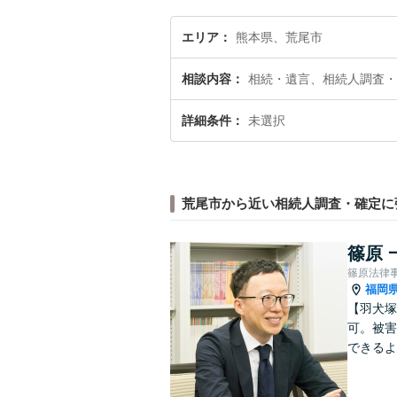
エリア
熊本県、荒尾市
相談内容
相続・遺言、相続人調査・
詳細条件
未選択
荒尾市から近い相続人調査・確定に
篠原 
篠原法律
福岡
【羽犬塚
可。被害
できるよ