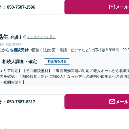
せ
メール
晃生
弁護士
インタビューを見る
務所 福岡事務所
市
からも相談受付中
面談方法(対面・電話・ビデオなど)は応相談
営業時間：09:0
相続人調査・確定
料金表を見る
エリア対応】【初回相談無料】「遺言無効問題の対応／老人ホームから聴取
力を確認」「相続放棄／新たに相続人となった方への説明や債権者への適切
・夜間相談可】
せ
メール