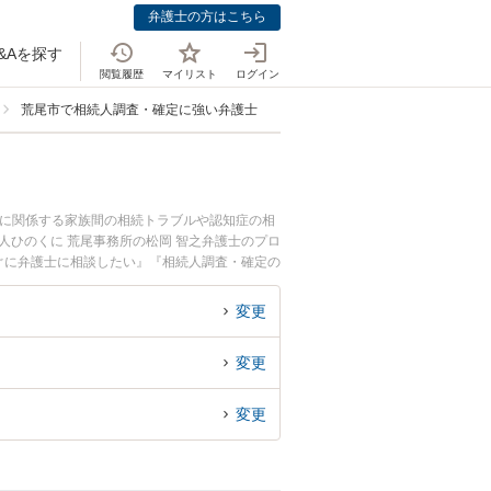
弁護士の方はこちら
&Aを探す
閲覧履歴
マイリスト
ログイン
荒尾市で相続人調査・確定に強い弁護士
言に関係する家族間の相続トラブルや認知症の相
人ひのくに 荒尾事務所の松岡 智之弁護士のプロ
ぐに弁護士に相談したい』『相続人調査・確定の
相談予約したい』などでお困りの相談者さんにお
変更
変更
変更