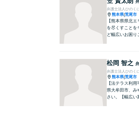
笠 賢太朗
弁護士法人ひのくに
熊本県
荒尾市
|
【熊本県県北エ
を尽くすことを
ど幅広いお困り
松岡 智之
弁護士法人ひのくに
熊本県
荒尾市
|
【法テラス利用
県大牟田市、み
さい。【幅広い