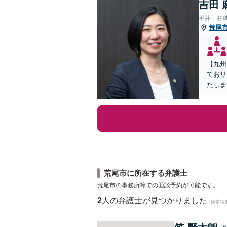
吉田 
平井・柏
荒尾
【九州
ており
たしま
荒尾市に所在する弁護士
荒尾市の事務所等での面談予約が可能です。
2
人の弁護士が見つかりました
(検索結