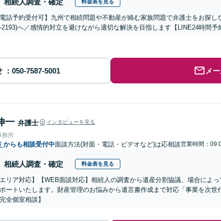
相続人調査・確定
料金表を見る
電話予約受付可】九州で相続問題や不動産が絡む家族問題で弁護士をお探しなら熊
288-2193)へ／感情的対立を避けながら適切な解決を目指します【LINE24
せ
メー
伸一
弁護士
インタビューを見る
事務所
市
からも相談受付中
面談方法(対面・電話・ビデオなど)は応相談
営業時間：09:0
相続人調査・確定
料金表を見る
エリア対応】【WEB面談対応】相続人の調査から遺産分割協議、場合によっ
ポートいたします。財産管理のお悩みから遺言書作成まで対応「事業を次世
完全個室相談】