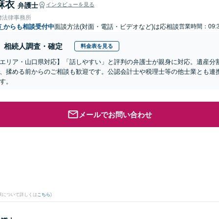
麻衣
弁護士
インタビューを見る
﨑法律事務所
市
からも相談受付中
面談方法(対面・電話・ビデオなど)は応相談
営業時間：09:3
相続人調査・確定
料金表を見る
エリア・山口県対応】「話しやすい」と評判の弁護士が親身に対応。遺産分
、揉める前からのご相談も歓迎です。公認会計士や税理士等の他士業とも連
す。
メールでお問い合わせ
果について詳しくは
こちら
)