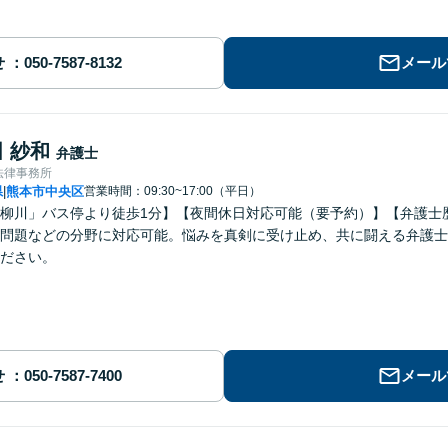
せ
メール
 紗和
弁護士
法律事務所
県
熊本市中央区
営業時間：09:30~17:00（平日）
|
柳川」バス停より徒歩1分】【夜間休日対応可能（要予約）】【弁護士
問題などの分野に対応可能。悩みを真剣に受け止め、共に闘える弁護士
ださい。
せ
メール