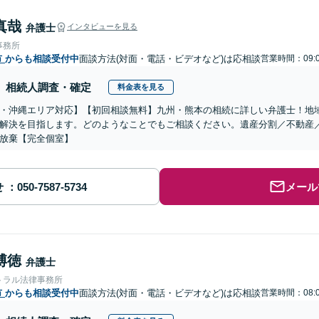
真哉
弁護士
インタビューを見る
事務所
市
からも相談受付中
面談方法(対面・電話・ビデオなど)は応相談
営業時間：09:0
相続人調査・確定
料金表を見る
・沖縄エリア対応】【初回相談無料】九州・熊本の相続に詳しい弁護士！地
解決を目指します。どのようなことでもご相談ください。遺産分割／不動産
放棄【完全個室】
せ
メール
博徳
弁護士
トラル法律事務所
市
からも相談受付中
面談方法(対面・電話・ビデオなど)は応相談
営業時間：08:0