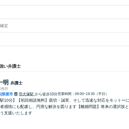
確定
強い弁護士
一明
弁護士
事務所
県
筑後市
羽犬塚駅
から徒歩10分
営業時間：09:00~19:30（平日）
|
駅10分】【初回相談無料】親切・誠実、そして迅速な対応をモットー
者感情にも配慮し、円滑な解決を図ります【離婚問題】将来の選択肢と
う支援いたします