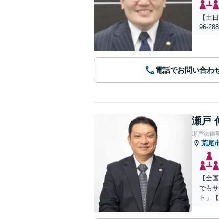
【土日
96-
電話でお問い合わ
瀬戸 
瀬戸法律
荒尾
【全国
でもサ
ト」【