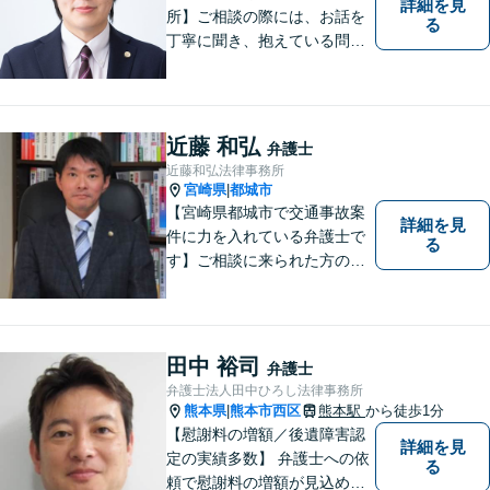
詳細を見
所】ご相談の際には、お話を
る
丁寧に聞き、抱えている問題
をよく理解した上で、法的観
点を踏まえた最善の解決方法
をご提案できるよう心がけて
います。 1人で悩まず、お気
近藤 和弘
弁護士
軽にご相談ください。
近藤和弘法律事務所
宮崎県
都城市
|
【宮崎県都城市で交通事故案
詳細を見
件に力を入れている弁護士で
る
す】ご相談に来られた方の話
に先入観を持たずに耳を傾
け，アドバイス致します。お
引き受けした案件について
は，依頼者が希望されるベス
田中 裕司
弁護士
トな解決に至るよう最善を尽
弁護士法人田中ひろし法律事務所
くします。お気軽にご相談く
熊本県
熊本市西区
熊本駅
から徒歩1分
|
ださい。
【慰謝料の増額／後遺障害認
詳細を見
定の実績多数】 弁護士への依
る
頼で慰謝料の増額が見込めま