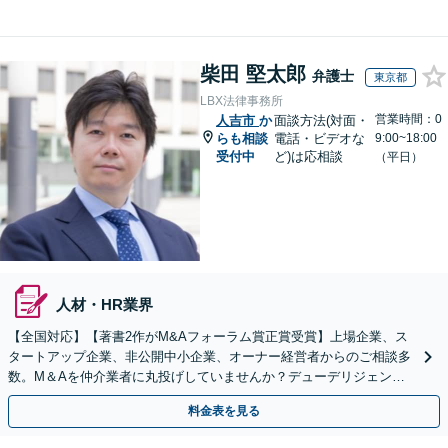
柴田 堅太郎
弁護士
東京都
LBX法律事務所
営業時間：0
人吉市
か
面談方法(対面・
らも相談
電話・ビデオな
9:00~18:00
受付中
ど)は応相談
（平日）
人材・HR業界
【全国対応】【著書2作がM&Aフォーラム賞正賞受賞】上場企業、ス
タートアップ企業、非公開中小企業、オーナー経営者からのご相談多
数。M＆Aを仲介業者に丸投げしていませんか？デューデリジェンス
や契約書作成・交渉はお任せください【初回無料】
料金表を見る