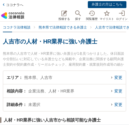
弁護士の方はこちら
ココナラへ
投稿する
探す
閲覧履歴
マイリスト
ログイン
ココナラ法律相談
熊本県で法律相談できる弁護士
人吉市で法律相談で
人吉市の人材・HR業界に強い弁護士
熊本県の人吉市で人材・HR業界に強い弁護士が1名見つかりました。休日面談
や分割払いに対応している弁護士なども掲載中。企業法務に関係する顧問弁護
士契約や契約書作成・リーガルチェック、雇用契約書・就業規則作成等の細か
な分野での絞り込み検索もでき便利です。特にひとよし法律事務所の中嶽 修平
弁護士のプロフィール情報や弁護士費用、強みなどが注目されています。『人
エリア
熊本県、人吉市
変更
吉市で土日や夜間に発生した人材・HR業界のトラブルを今すぐに弁護士に相談
したい』『人材・HR業界のトラブル解決の実績豊富な近くの弁護士を検索した
相談内容
企業法務、人材・HR業界
変更
い』『初回相談無料で人材・HR業界を法律相談できる人吉市内の弁護士に相談
予約したい』などでお困りの相談者さんにおすすめです。
詳細条件
未選択
変更
人材・HR業界に強い人吉市から相談可能な弁護士