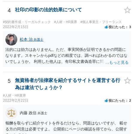
（事業として又は事業のために受取人となる場合におけるものを除
は、職業安定法上の職業紹介には該当しないと考えられます。 以上が
く。）であることその他の内閣府令で定める要件を満たすものは、為
形式的な回答になりますが、形式的には、「雇用関係」の成立のあっ
4
社印の印影の法的効果について
替取引に該当するものとする
せんではなくとも、実質的には「雇用関係」の成立のあっせんといえ
る場合には、職業紹介に該当すると判断される可能性があります。 こ
#契約書作成・リーガルチェック
#人材・HR業界
#個人事業主・フリーランス
の判断は、広範にかつ厳格に行われるので、実質的にみても、問題な
2022年2月15日
役にたった
3
いといえるかには十分注意する必要があります。 また、業務委託契約
のあっせんは、事業主間の商取引を仲介することになりますので、分
松本 治
弁護士
野によっては、何らかの許認可等が必要となる可能性がある点にも注
法的には効力はありません。ただ、事実関係が証明できるかの問題に
意が必要です。 いずれにしても、慎重に検討、対応いただいた方がよ
なります。スキャンからpdfなどの精度では、調べればわかるのではな
いものと存じますので、一度弁護士にご相談いただき、全体的なリー
いでしょうか。 利用した他人は、有印私文書偽造罪に問われることに
ガルチェックをしていただくことをお勧めいたします。
なります。それなりの重罪ですので、その抑止力にも期待することに
なるでしょう。
5
無資格者が法律家を紹介するサイトを運営する行
為は違法でしょうか？
#人材・HR業界
2022年2月22日
役にたった
2
内藤 政信
弁護士
報酬を取らずに紹介サイトを作るだけなら、問題はないですが、 載せ
る方の同意は必要ですよ。 公開前にページの確認を得てから、公開す