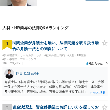
す【破産・任意整理・個人再
生に対応】ご希望に沿った債
務整理をご提案【遺産相続の
ノウハウ多数】相続手続きか
ら遺言書までトータルサポー
人材・HR業界の法律Q&Aランキング
ト【JR熊本駅から徒歩1分】
1
民間企業が弁護士を雇い、法律問題を取り扱う場
合の弁護士法との関係について
#契約書作成・リーガルチェック
#顧問弁護士契約
#人材・HR業界
#個人事業主・フリーランス
2025年9月27日
役にたった
3
岡田 晃朝
弁護士
弁護士法（非弁護士の法律事務の取扱い等の禁止） 第七十二条 弁護
士又は弁護士法人でない者は、報酬を得る目的で訴訟事件、非訟事件
及び審査請求、再調査の請求、再審査請求等行政庁に対する不服申立
事件その他一般の法律事件に関して鑑定、代理、仲裁若しくは和解そ
の他の法律事務を取り扱い、又はこれらの周旋をすることを業とする
ことができない。ただし、この法律又は他の法律に別段の定めがある
2
資金決済法、資金移動業にお詳しい方を探してお