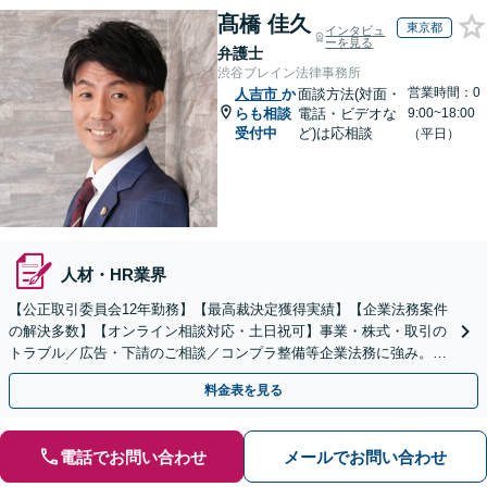
髙橋 佳久
東京都
インタビュ
ーを見る
弁護士
渋谷ブレイン法律事務所
営業時間：0
人吉市
か
面談方法(対面・
らも相談
電話・ビデオな
9:00~18:00
受付中
ど)は応相談
（平日）
人材・HR業界
【公正取引委員会12年勤務】【最高裁決定獲得実績】【企業法務案件
の解決多数】【オンライン相談対応・土日祝可】事業・株式・取引の
トラブル／広告・下請のご相談／コンプラ整備等企業法務に強み。株
式の相続／誹謗中傷対策／不動産問題まで幅広く対応！
料金表を見る
電話でお問い合わせ
メールでお問い合わせ