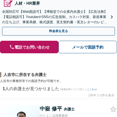
人材・HR業界
全国対応可【Web面談可】【博報堂での企業内弁護士】【広告法務】
【電話相談可】YoutubeやSNSの広告規制、カスハラ対策、新規事業
の立ち上げ、事業承継、株式譲渡、英文契約書・英文レターのレビュ
ー・ドラフトなどに対応。
料金表を見る
電話でお問い合わせ
メールで面談予約
人吉市に所在する弁護士
人吉市の事務所等での面談予約が可能です。
1
人の弁護士が見つかりました
(検索結果について詳しくは
こちら
)
1件中 1-1件を表示
中嶽 修平
弁護士
ひとよし法律事務所