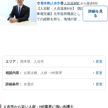
熊本県
人吉市
人吉温泉駅
から徒歩6分
|
【人吉駅・人吉温泉6分】【駐
詳細を見
車場完備】元市役所職員とし
る
ての経験を持ち、地域の皆さ
まの暮らしに近い立場で多く
の声に触れてきました。人
吉・球磨地域の方々のため、
懇切丁寧に対応し、解決を目
指します【LINE対応】
エリア
熊本県、人吉市
変更
相談内容
企業法務、人材・HR業界
変更
詳細条件
未選択
変更
人吉市から近い人材・HR業界に強い弁護士