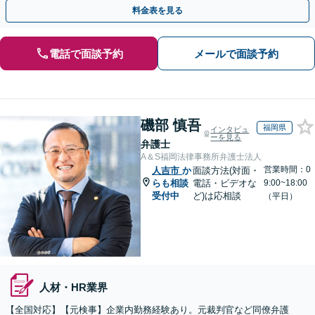
活かし成長をサポート【休日夜間対応】【初回相談無料】
料金表を見る
電話で面談予約
メールで面談予約
磯部 慎吾
福岡県
インタビュ
ーを見る
弁護士
A＆S福岡法律事務所弁護士法人
営業時間：0
人吉市
か
面談方法(対面・
らも相談
電話・ビデオな
9:00~18:00
受付中
ど)は応相談
（平日）
人材・HR業界
【全国対応】【元検事】企業内勤務経験あり。元裁判官など同僚弁護