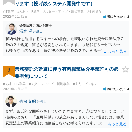
場合は、この限りでない。 で、自身がする場合だけでなく、弁護士で
ります（投げ銭システム開発中です）
ないものに、あっせんしたりすることも違法ですから、問題になるか
#IT業界
#人材・HR業界
#スタートアップ・新規事業
#金融業界
と思います。
2022年11月2日
役にたった
2
企業法務に強い弁護士
清水 卓
弁護士
収納代行を活用するスキームの場合、近時改正された資金決済法第２
条の２の規定に留意が必要とされています。収納代行サービスの中に
も様々なものがあり、資金決済法第２条の２の定める一定の要件（内
閣府令で定める要件も含む）を満たす場合には、為替取引に該当する
ことが明らかにされました。 この資金決済法第２条の２の定める一
定の要件（内閣府令で定める要件も含む）については、該当条文を見
3
業務委託の斡旋に伴う有料職業紹介事業許可の必
るだけではなかなか理解し難いところがあるかと思いますし、この掲
要有無について
示板で回答するには限界がありますので、この分野に詳しそうな弁護
#人材・HR業界
#スタートアップ・新規事業
#法人・ビジネス
士の方に直接相談なさってみて下さい。 （資金決済法） 第二条の二
2021年3月23日
役にたった
4
金銭債権を有する者（以下この条において「受取人」という。）から
の委託、受取人からの金銭債権の譲受けその他これらに類する方法に
有森 文昭
弁護士
より、当該金銭債権に係る債務者又は当該債務者からの委託（二以上
の段階にわたる委託を含む。）その他これに類する方法により支払を
まず、形式的な回答をさせていただきますと、①につきましては、ご
行う者から弁済として資金を受け入れ、又は他の者に受け入れさせ、
指摘のとおり、「雇用関係」の成立をあっせんしない場合には、職業
当該受取人に当該資金を移動させる行為（当該資金を当該受取人に交
安定法上の職業紹介には該当しないと考えられます。 次に、②につい
付することにより移動させる行為を除く。）であって、受取人が個人
ては、「雇用関係」の成立をあっせんしない、その他のあっせん行為