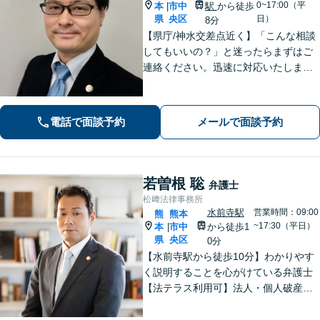
0~17:00（平
本
市中
駅
から徒歩
|
県
央区
日）
8分
【県庁/神水交差点近く】「こんな相談
してもいいの？」と迷ったらまずはご
連絡ください。迅速に対応いたしま
す。 離婚問題／相続・相続放棄・遺言
／借金問題・債務整理お任せくださ
い。
電話で面談予約
メールで面談予約
若曽根 聡
弁護士
松﨑法律事務所
水前寺駅
営業時間：09:00
熊
熊本
~17:30（平日）
本
市中
から徒歩1
|
県
央区
0分
【水前寺駅から徒歩10分】わかりやす
く説明することを心がけている弁護士
【法テラス利用可】法人・個人破産申
立、遺言・相続、離婚・男女問題・刑
事事件などに力を入れています。迅速