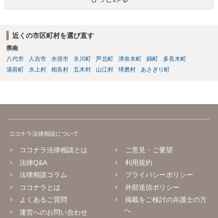
にも該当しないと思われます。
近くの市区町村を選び直す
県南
八代市
人吉市
水俣市
氷川町
芦北町
津奈木町
錦町
多良木町
湯前町
水上村
相良村
五木村
山江村
球磨村
あさぎり町
ココナラ法律相談について
ココナラ法律相談とは
ご意見・ご要望
法律Q&A
利用規約
法律相談コラム
プライバシーポリシー
ココナラとは
外部送信ポリシー
よくあるご質問
掲載をご検討の弁護士の方
へ
運営へのお問い合わせ