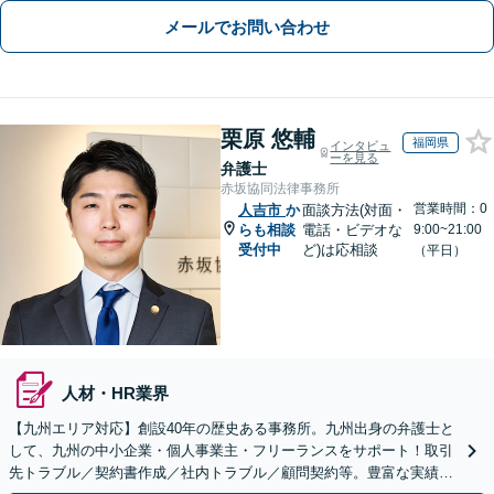
メールでお問い合わせ
栗原 悠輔
福岡県
インタビュ
ーを見る
弁護士
赤坂協同法律事務所
営業時間：0
人吉市
か
面談方法(対面・
らも相談
電話・ビデオな
9:00~21:00
受付中
ど)は応相談
（平日）
人材・HR業界
【九州エリア対応】創設40年の歴史ある事務所。九州出身の弁護士と
して、九州の中小企業・個人事業主・フリーランスをサポート！取引
先トラブル／契約書作成／社内トラブル／顧問契約等。豊富な実績を