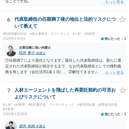
ることですね。
6
代表取締役の任期満了後の地位と法的リスクにつ
いて教えて
#取締役解任対応
#個人事業主・フリーランス
#人材・HR業界
2026年4月5日
役にたった
1
企業法務に強い弁護士
稲井 要介
弁護士
①任期満了により退任となります。退任した代表取締役は、新たに選
定された代表取締役が就任するまで、なお代表取締役としての権利義
務を有します（会社法351条１項）。 ②解任できません。 ③金融機関
や取引先より、後任の代表取締役はいつ選任されるか、と指摘される
可能性があります。また、権利義務代表取締役であっても、第三者か
ら損害賠償請求を受けるリスクがあります（会社法429条１項）。
7
人材エージェントを飛ばした再委託契約の可否お
よびリスクについて
#人材・HR業界
#契約書作成・リーガルチェック
#雇用契約書・就業規則作成
#IT業界
2024年1月29日
役にたった
1
成井 佑綺
弁護士