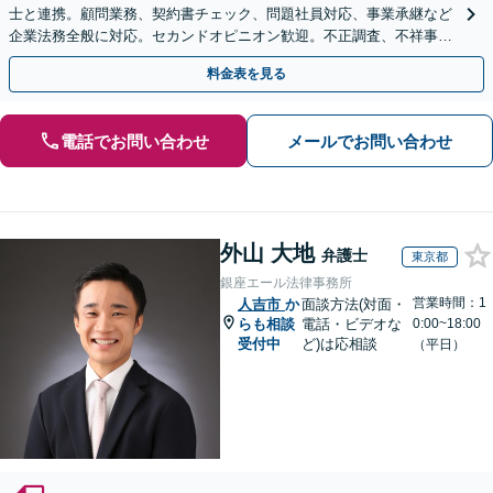
士と連携。顧問業務、契約書チェック、問題社員対応、事業承継など
企業法務全般に対応。セカンドオピニオン歓迎。不正調査、不祥事や
ハラスメントの対応・予防にも実績。事業を守り成長支援。
料金表を見る
電話でお問い合わせ
メールでお問い合わせ
外山 大地
弁護士
東京都
銀座エール法律事務所
営業時間：1
人吉市
か
面談方法(対面・
らも相談
電話・ビデオな
0:00~18:00
受付中
ど)は応相談
（平日）