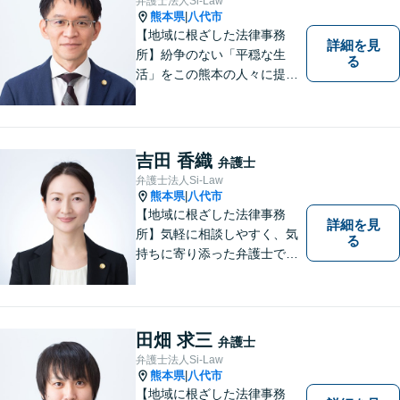
弁護士法人Si-Law
熊本県
八代市
|
【地域に根ざした法律事務
詳細を見
所】紛争のない「平穏な生
る
活」をこの熊本の人々に提供
することが私たちのモットー
であり法律家としての使命で
す。一人でも多くの熊本地域
の人たちに紛争のない「平穏
吉田 香織
弁護士
な生活」を提供するという志
弁護士法人Si-Law
を持って日々の仕事に取り組
熊本県
八代市
|
んでまいります。
【地域に根ざした法律事務
詳細を見
所】気軽に相談しやすく、気
る
持ちに寄り添った弁護士であ
りたいと考えています。依頼
者の方のおかれた社会的状況
やお気持ちに配慮し、納得の
いく解決のサポートができま
田畑 求三
弁護士
すよう、一つ一つのご依頼に
弁護士法人Si-Law
誠実に取り組んでまいりま
熊本県
八代市
|
す。
【地域に根ざした法律事務