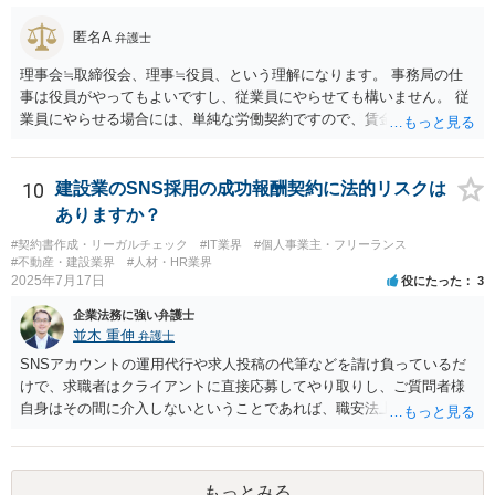
なる可能性もありますので、ベースとしては、上記の差額を念頭に置
き、その他仕入れや諸経費の支払なども加味して、価格交渉を行うと
匿名A
弁護士
良いでしょう。 参考：公正取引委員会「免税事業者及びその取引先の
インボイス制度への対応に関するQ&A」 https://www.jftc.go.jp/dk/guid
理事会≒取締役会、理事≒役員、という理解になります。 事務局の仕
eline/unyoukijun/invoice_qanda.html
事は役員がやってもよいですし、従業員にやらせても構いません。 従
業員にやらせる場合には、単純な労働契約ですので、賃金や労働条件
について労働法上の制約が発生します。 職員を理事にすることは職員
の同意があれば可能ですが、会社に例えると従業員をすべて取締役に
するようなものなので、望ましいかどうかは検討が必要です。
10
建設業のSNS採用の成功報酬契約に法的リスクは
ありますか？
#契約書作成・リーガルチェック
#IT業界
#個人事業主・フリーランス
#不動産・建設業界
#人材・HR業界
2025年7月17日
役にたった
3
企業法務に強い弁護士
並木 重伸
弁護士
SNSアカウントの運用代行や求人投稿の代筆などを請け負っているだ
けで、求職者はクライアントに直接応募してやり取りし、ご質問者様
自身はその間に介入しないということであれば、職安法上の「募集情
報等提供事業」にとどまり、「有料職業紹介」には該当しないと考え
られます。 求職者の情報を収集する場合は「特定募集情報等提供事
業」に該当して届出が必要になりますが、ご質問内容を見る限りそれ
もっとみる