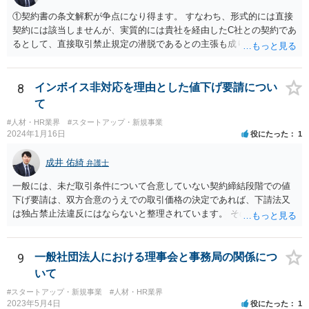
①契約書の条文解釈が争点になり得ます。 すなわち、形式的には直接
契約には該当しませんが、実質的には貴社を経由したC社との契約であ
るとして、直接取引禁止規定の潜脱であるとの主張も成り立ち得るも
のと考えられ、B社に覚知された場合には問題になる（A社が違約金の
請求を受ける）可能性もあります。 基本的には、A、B社間で覚書を締
結するなど話をまとめていただいた方が宜しいかと存じます。 ②本掲
8
インボイス非対応を理由とした値下げ要請につい
示板は法律相談に関する掲示板となりますので、法的な観点に限定し
て
た回答となりますが、一次的にB社から違約金の請求を受けるのはA社
#人材・HR業界
#スタートアップ・新規事業
と考えられます。 もっとも、貴社がスキームの決定をA社と共同して
2024年1月16日
役にたった
1
行った場合、A社から事後的に違約金の一部について求償請求を受ける
可能性も否定はできません。 そのため、仮に当該スキームを実施する
成井 佑綺
弁護士
にしても、A社に上記リスク（違約金を請求されるリスク）を負担して
貰える状況かというところも一つのポイントになろうかと存じます。
一般には、未だ取引条件について合意していない契約締結段階での値
下げ要請は、双方合意のうえでの取引価格の決定であれば、下請法又
は独占禁止法違反にはならないと整理されています。 そのため、先方
が負担する消費税と仕入税額控除による消費税の負担額との差額分
（以下「差額」。本来仕入先が負担すべき部分。）について、契約締
結交渉の段階で減額要請をすること自体は直ちにこれらの法律に違反
9
一般社団法人における理事会と事務局の関係につ
するものではないと思われます。 一方で、諸経費等に照らし著しく低
いて
い価格設定をされた場合などには、買いたたきとして下請法（同法第
#スタートアップ・新規事業
#人材・HR業界
４条第１項第５号）違反や優越的地位の濫用として独占禁止法違反と
2023年5月4日
役にたった
1