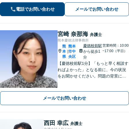
対応でスムーズに解決できるよう尽力
電話でお問い合わせ
メールでお問い合わせ
します。
宮崎 奈那海
弁護士
熊本慶徳法律事務所
慶徳校前駅
営業時間：10:00
熊
熊本
~17:00（平日）
本
市中
から徒歩1
|
県
央区
分
【慶徳校前駅1分】「もっと早く相談す
ればよかった」となる前に、今の状況
をお聞かせください。問題の背景にも
目を向け、あなたの気持ちにしっかり
寄り添います。【WEB相談可能】【夜
間面談可】
メールでお問い合わせ
西田 幸広
弁護士