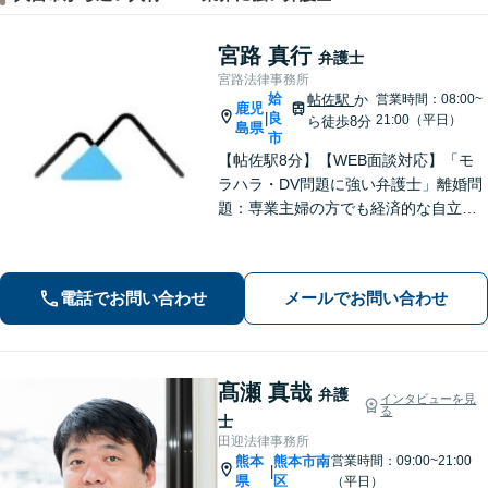
宮路 真行
弁護士
宮路法律事務所
姶
帖佐駅
か
営業時間：08:00~
鹿児
良
|
21:00（平日）
ら徒歩8分
島県
市
【帖佐駅8分】【WEB面談対応】「モ
ラハラ・DV問題に強い弁護士」離婚問
題：専業主婦の方でも経済的な自立に
向けた道筋を示し、新しい人生のスタ
ートをバックアップ「借金問題：毎月
の返済に追われる自転車操業状態の方
電話でお問い合わせ
メールでお問い合わせ
もご相談ください」【休日・夜間相談
可】
髙瀬 真哉
弁護
インタビューを見
る
士
田迎法律事務所
熊本
熊本市南
営業時間：09:00~21:00
|
県
区
（平日）