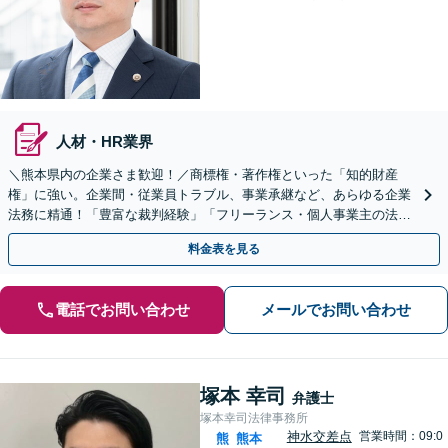
人材・HR業界
＼熊本県内の企業さま歓迎！／商標権・著作権といった「知的財産
権」に強い。企業間・従業員トラブル、事業承継など、あらゆる企業
法務に精通！「豊富な裁判経験」「フリーランス・個人事業主の法務
も可」【初回相談無料】
料金表を見る
電話でお問い合わせ
メールでお問い合わせ
塚本 幸司
弁護士
塚本幸司法律事務所
神水交差点
営業時間：09:0
熊
熊本