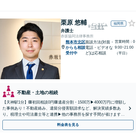
栗原 悠輔
福岡県
インタビュ
ーを見る
弁護士
赤坂協同法律事務所
営業時間：0
熊本市北区
面談方法(対面・
からも相談
電話・ビデオな
9:00~21:00
受付中
ど)は応相談
（平日）
不動産・土地の相続
【天神駅1分】🟥初回相談0円🟥遺産分割・1500万▶4000万円に増額し
た事例あり！不動産絡み、遺留分侵害額請求など、解決実績多数あ
り。税理士や司法書士等と連携▶他の事務所を探す手間が省けます！
不動産会社と連携し無料査定&財産調査も◎
料金表を見る