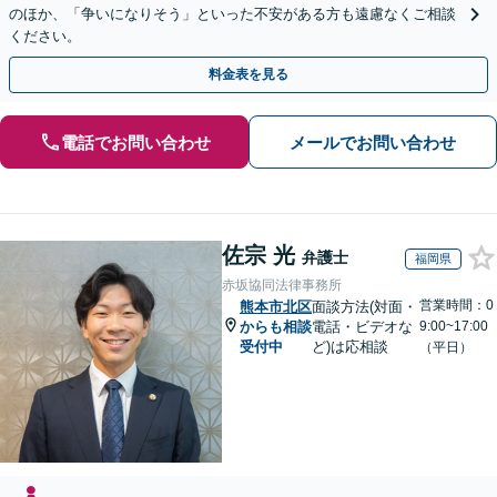
のほか、「争いになりそう」といった不安がある方も遠慮なくご相談
ください。
料金表を見る
電話でお問い合わせ
メールでお問い合わせ
佐宗 光
弁護士
福岡県
赤坂協同法律事務所
営業時間：0
熊本市北区
面談方法(対面・
からも相談
電話・ビデオな
9:00~17:00
受付中
ど)は応相談
（平日）