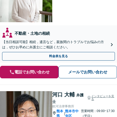
不動産・土地の相続
【当日相談可能】相続，遺言など，親族間のトラブルでお悩みの方
は，ぜひお早めに弁護士にご相談ください。
料金表を見る
電話でお問い合わせ
メールでお問い合わせ
河口 大輔
弁護
インタビューを見
る
士
銀河法律事務所
熊本
熊本市中
営業時間：09:00~17:30
|
県
央区
（平日）