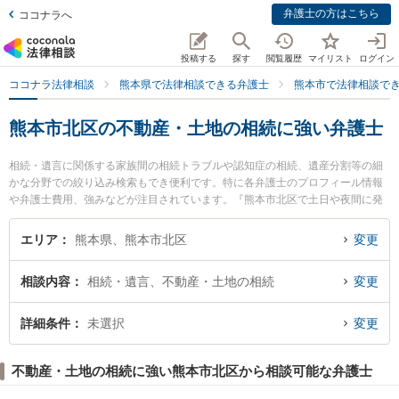
弁護士の方はこちら
ココナラへ
投稿する
探す
閲覧履歴
マイリスト
ログイン
ココナラ法律相談
熊本県で法律相談できる弁護士
熊本市で法律相談で
熊本市北区の不動産・土地の相続に強い弁護士
相続・遺言に関係する家族間の相続トラブルや認知症の相続、遺産分割等の細
かな分野での絞り込み検索もでき便利です。特に各弁護士のプロフィール情報
や弁護士費用、強みなどが注目されています。『熊本市北区で土日や夜間に発
生した不動産・土地の相続のトラブルを今すぐに弁護士に相談したい』『不動
産・土地の相続のトラブル解決の実績豊富な近くの弁護士を検索したい』『初
エリア
熊本県、熊本市北区
変更
回相談無料で不動産・土地の相続を法律相談できる熊本市北区内の弁護士に相
談予約したい』などでお困りの相談者さんにおすすめです。
相談内容
相続・遺言、不動産・土地の相続
変更
詳細条件
未選択
変更
不動産・土地の相続に強い熊本市北区から相談可能な弁護士