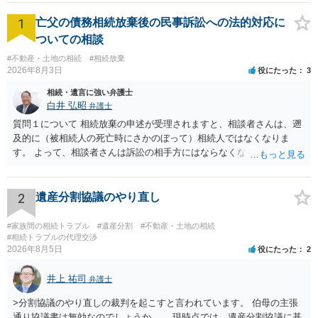
1
亡父の債務相続放棄後の民事訴訟への法的対応に
ついての相談
#不動産・土地の相続
#相続放棄
2026年8月3日
役にたった
3
相続・遺言に強い弁護士
白井 弘昭
弁護士
質問１について 相続放棄の申述が受理されますと、相談者さんは、遡
及的に（被相続人の死亡時にさかのぼって）相続人ではなくなりま
す。 よって、相談者さんは訴訟の相手方にはならなくなるので（明け
渡し請求の対象ではなくなるので）請求棄却となります。 相続放棄受
理証明を家庭裁判所で取得し、コピーを答弁書に添えて裁判所に提出
してください。 質問２について 請求棄却を求める答弁書を提出すれ
2
遺産分割協議のやり直し
ば、第１回期日は出席する必要がありません。その日は差支え（用事
があり出席できない）との記載で十分です。 質問３について 弁護士で
#家族間の相続トラブル
#遺産分割
#不動産・土地の相続
はないので、ｍｉｎｔｓでの提出の必要は無いと思います。郵送（期
#相続トラブルの代理交渉
2026年8月5日
役にたった
2
限までに届けばよい）で十分です。 詳細は、書面記載の裁判所書記官
にお問い合わせください。 以上、ご参考まで。
井上 祐司
弁護士
>分割協議のやり直しの裁判を起こすと言われています。 伯母の主張
通り協議書は無効なのでしょうか。 現時点では、遺産分割協議に基