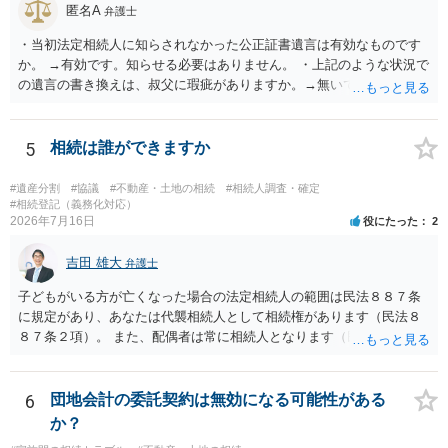
匿名A
弁護士
・当初法定相続人に知らされなかった公正証書遺言は有効なものです
か。 →有効です。知らせる必要はありません。 ・上記のような状況で
の遺言の書き換えは、叔父に瑕疵がありますか。→無いです。 ・分割
する場合の比率は、現状で、客観的に見てどの程度が妥当と考えられ
ますか。 →本人が自由に決められますので、どこが妥当とは言えない
です。客観的な基準もありません。 ・できれば穏やかに、分割を拒否
5
相続は誰ができますか
することはできますか。 →分割を拒否するということは、遺産はいら
ないということでしょうか。遺言で、受取を指定されててもいらない
#遺産分割
#協議
#不動産・土地の相続
#相続人調査・確定
と拒否することはできます。理由を説明する必要はありません。
#相続登記（義務化対応）
2026年7月16日
役にたった
2
吉田 雄大
弁護士
子どもがいる方が亡くなった場合の法定相続人の範囲は民法８８７条
に規定があり、あなたは代襲相続人として相続権があります（民法８
８７条２項）。 また、配偶者は常に相続人となります（民法８９０
条）。 「祖父の子供３人」の方の配偶者がご健在であれば、その方に
も相続権があります。つまり、孫５人に加えて「おじ又はおば」にも
相続権がある可能性があります。
6
団地会計の委託契約は無効になる可能性がある
か？