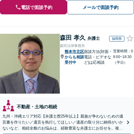
電話で面談予約
メールで面談予約
森田 孝久
弁護士
福岡県
森田法律事務所
営業時間：0
熊本市北区
面談方法(対面・
からも相談
電話・ビデオな
9:00~18:30
受付中
ど)は応相談
（平日）
不動産・土地の相続
九州・沖縄エリア対応【弁護士歴25年以上】親族が争わないための遺
言書を作りたい／遺言を執行してほしい／遺産の取り分に納得がいか
ないなど、相続全般のお悩みは、経験豊富な弁護士にお任せを。複雑