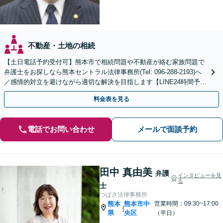
不動産・土地の相続
【土日電話予約受付可】熊本市で相続問題や不動産が絡む家族問題で
弁護士をお探しなら熊本セントラル法律事務所(Tel: 096-288-2193)へ
／感情的対立を避けながら適切な解決を目指します【LINE24時間予約
受付可】【休日・夜間相談可】
料金表を見る
電話でお問い合わせ
メールで面談予約
田中 真由美
弁護
インタビューを見
る
士
つばさ法律事務所
熊本
熊本市中
営業時間：09:30~17:00
|
県
央区
（平日）