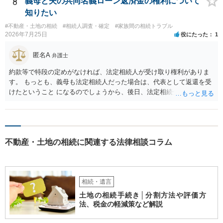
8
義母と夫の共同名義ローン返済金の権利について
に、未成年者を今後養育するのは、自分だからという理由では、法定
知りたい
相続分以上に多くの遺産を取得することができるというわけではあり
#不動産・土地の相続
#相続人調査・確定
#家族間の相続トラブル
ません。
2026年7月25日
役にたった
1
匿名A
弁護士
約款等で特段の定めがなければ、法定相続人が受け取り権利がありま
す。 もっとも、義母も法定相続人だった場合は、代表として返還を受
けたということ になるのでしょうから、後日、法定相続分に基づいて
精算を求めることは可能と思います。
不動産・土地の相続に関連する法律相談コラム
相続・遺言
土地の相続手続き│分割方法や評価方
法、税金の軽減策など解説