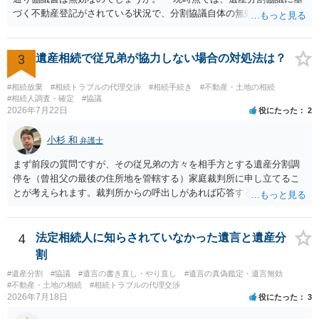
づく不動産登記がされている状況で、分割協議自体の無効を裁判所が
認めたわけではないので、分割協議の効力に影響はありません。 先
方の訴訟の主張及び立証次第ですが、 ・御祖母様の認知能力に関する
医師の意見書、筆跡鑑定 が提出されればその効力が否定される可能性
3
遺産相続で従兄弟が協力しない場合の対処法は？
はありますが、 ・伯母様自身が分割協議に加わっていること ・御祖母
様の意に反する遺産分割協議を行う実益が誰にあったかの立証が困難
#相続放棄
#相続トラブルの代理交渉
#相続手続き
#不動産・土地の相続
であること からすると、実際に遺産分割協議の効力が否定される可能
#相続人調査・確定
#協議
2026年7月22日
役にたった
2
性はそれほど高くない（立証のハードルは非常に高い）ということが
言えると思います。
小杉 和
弁護士
まず前段の質問ですが、その従兄弟の方々を相手方とする遺産分割調
停を（曾祖父の最後の住所地を管轄する）家庭裁判所に申し立てるこ
とが考えられます。裁判所からの呼出しがあれば応答する可能性がま
だあるのではないでしょうか。 後段の質問については、相続放棄は可
能と思われます。時間が思った以上にないので必要書類をてきぱきと
揃える必要があります。その点是非御注意ください。
4
法定相続人に知らされていなかった遺言と遺産分
割
#遺産分割
#協議
#遺言の書き直し・やり直し
#遺言の真偽鑑定・遺言無効
#不動産・土地の相続
#相続トラブルの代理交渉
2026年7月18日
役にたった
3