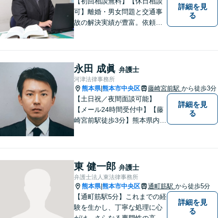
【初回相談無料】【休日相談
詳細を見
可】離婚・男女問題と交通事
る
故の解決実績が豊富。依頼者
様にとって力強い法的パート
ナーとして尽力いたします。
企業法務のご相談もお任せく
ださい。【熊本市中心部】地
永田 成眞
弁護士
域に密着した町医者みたいな
河津法律事務所
弁護士です。
熊本県
熊本市中央区
藤崎宮前駅
から徒歩3分
|
【土日祝／夜間面談可能】
詳細を見
【メール24時間受付中】【藤
る
崎宮前駅徒歩3分】熊本県内及
び周辺地域から法律相談受付
中です。交通事故・男女関係
等の問題から、刑事、経営者
の方の契約関係トラブルまで
東 健一郎
弁護士
幅広くご相談いただいており
弁護士法人東法律事務所
ます。お気軽にご相談くださ
熊本県
熊本市中央区
通町筋駅
から徒歩5分
|
い。
【通町筋駅5分】これまでの経
詳細を見
験を生かし、丁寧な処理に心
る
がけ、さらなる専門性の高い