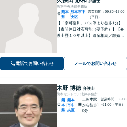
久保田 紗和
弁護士
熊本中央法律事務所
熊本
熊本市中
営業時間：09:30~17:00
|
県
央区
（平日）
【「京町柳川」バス停より徒歩1分】
【夜間休日対応可能（要予約）】【弁
護士歴１０年以上】遺産相続／離婚・
男女問題／労働問題などの分野に対応
可能。悩みを真剣に受け止め、共に闘
える弁護士であることを心がけていま
す。お気軽にご相談ください。
電話でお問い合わせ
メールでお問い合わせ
木野 博徳
弁護士
熊本セントラル法律事務所
上熊本駅
営業時間：08:00
熊
熊本
~21:00（平日）
本
市中
から徒歩1
|
県
央区
0分