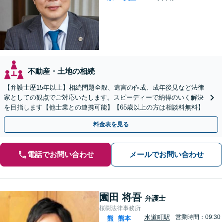
不動産・土地の相続
【弁護士歴15年以上】相続問題全般、遺言の作成、成年後見など法律
家としての観点でご対応いたします。スピーディーで納得のいく解決
を目指します【他士業との連携可能】【65歳以上の方は相談料無料】
料金表を見る
電話でお問い合わせ
メールでお問い合わせ
園田 将吾
弁護士
桜樹法律事務所
水道町駅
営業時間：09:30
熊
熊本