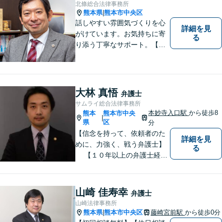
北條総合法律事務所
熊本県
熊本市中央区
|
話しやすい雰囲気づくりを心
詳細を見
がけています。お気持ちに寄
る
り添う丁寧なサポート。【借
金・債務整理】将来を見据え
た最善策をご提案【労働・雇
用】証拠集めから手厚くサポ
ート。企業からのご相談も承
大林 真悟
弁護士
ります【交通事故】弁護士費
サムライ総合法律事務所
用特約の利用可【夜間・休日
本妙寺入口駅
から徒歩8
熊本
熊本市中央
|
面談可】
県
区
分
【信念を持って、依頼者のた
詳細を見
めに、力強く、戦う弁護士】
る
【１０年以上の弁護士経
験】 【①交通事故、②離婚
等の男女トラブル、③顧問弁
護の３つの分野に力を注ぐ弁
山崎 佳寿幸
弁護士
護士】
山崎法律事務所
熊本県
熊本市中央区
藤崎宮前駅
から徒歩0分
|