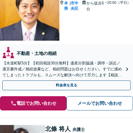
~20:00（平日）
本
市中
から徒歩5
|
県
央区
分
不動産・土地の相続
【水道町駅5分】【初回相談30分無料】遺産分割協議・調停・訴訟／
遺言書作成／相続放棄など、相続問題はお任せください。すでに揉め
てしまったトラブルも、スムーズな解決へ向けて尽力します【相談実
績3万件の事務所】【休日・夜間対応可】
料金表を見る
電話でお問い合わせ
メールでお問い合わせ
北條 将人
弁護士