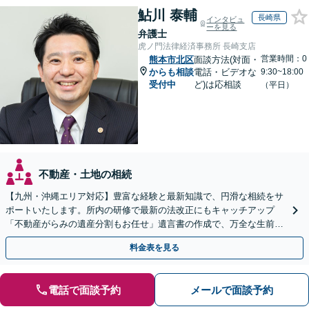
鮎川 泰輔
長崎県
インタビュ
ーを見る
弁護士
虎ノ門法律経済事務所 長崎支店
営業時間：0
熊本市北区
面談方法(対面・
からも相談
電話・ビデオな
9:30~18:00
受付中
ど)は応相談
（平日）
不動産・土地の相続
【九州・沖縄エリア対応】豊富な経験と最新知識で、円滑な相続をサ
ポートいたします。所内の研修で最新の法改正にもキャッチアップ
「不動産がらみの遺産分割もお任せ」遺言書の作成で、万全な生前対
策をおこないましょう【夜間・休日面談可】
料金表を見る
電話で面談予約
メールで面談予約