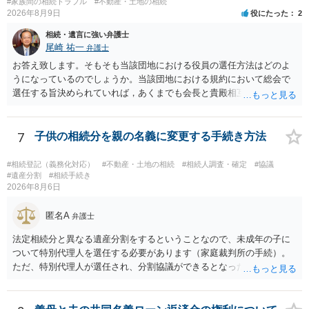
#家族間の相続トラブル
#不動産・土地の相続
2026年8月9日
役にたった
2
相続・遺言に強い弁護士
尾崎 祐一
弁護士
お答え致します。そもそも当該団地における役員の選任方法はどのよ
うになっているのでしょうか。当該団地における規約において総会で
選任する旨決められていれば，あくまでも会長と貴殿相互間における
団地会計の委託契約であって貴殿が役員になることはありません。但
し，団地と貴殿との委託契約は有効に成立しています。当該団地にお
ける役員の選任が会長の専権でできるのであれば，貴殿と会長との合
7
子供の相続分を親の名義に変更する手続き方法
意により委託契約は有効に成立しています。
#相続登記（義務化対応）
#不動産・土地の相続
#相続人調査・確定
#協議
#遺産分割
#相続手続き
2026年8月6日
匿名A
弁護士
法定相続分と異なる遺産分割をするということなので、未成年の子に
ついて特別代理人を選任する必要があります（家庭裁判所の手続）。
ただ、特別代理人が選任され、分割協議ができるとなったとしても、
不動産の名義の全部を自分にできるかどうかは別問題です。未成年者
の権利も守られなければならないからです。 相続財産全体で、未成年
者の権利が守られているかどうかを判断しなければなりません。 単