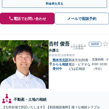
な問題も粘り強く対応し、解決に導きます。
料金表を見る
電話でお問い合わせ
メールで面談予約
𠮷村 俊吾
福岡県
インタビュ
ーを見る
弁護士
𠮷村俊吾法律事務所
営業時間：0
熊本市北区
面談方法(対面・
からも相談
電話・ビデオな
9:00~19:00
受付中
ど)は応相談
（平日）
不動産・土地の相続
【九州全域で対応いたします】【初回相談無料】様々な相続トラブル