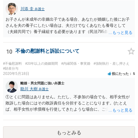
いように思っています。 いずれにせよ、どういう形をとるにせよ、支
川添 圭
払う報酬額はあまり変わらないと思いますので、そのとおりに支払っ
弁護士
ても損にはならないはずです。 基本的に弁護士に1時間動いてもらう
お子さんが未成年の非嫡出子である場合、あなたが婚姻した後にお子
場合の相場は税抜2万円くらいですので、あなたの事件に50時間以上費
さんを夫の養子にしたい場合は、夫だけでなくあなたも養母として
やしているのであれば排除額ベースの成功報酬が支払われないと弁護
（夫婦共同で）養子縁組する必要があります（民法795条本文）。これ
士にとっては割りの悪い事件ということになるかと存じます。
は、養親と子の間には嫡出子の関係が生じるところ（民法809条）、実
母と子の間が非嫡出子の関係のままではバランスに欠けるためである
と説明されています。 そして、再婚後の養子縁組によって夫婦の共同
10
不倫の慰謝料と訴訟について
親権となった場合は、血縁上の父親からの父を親権者とする協議に代
わる調停及び審判（民法819条5項）は認められないと考えます。 この
#不倫慰謝料
#20年以上の婚姻期間
#内縁関係・事実婚
#強制執行・差し押さえ
点について明確な判例はありませんが、離婚後の親権者変更（民法819
#財産分与
2020年5月18日
役にたった
5
条6項）においては、離婚後に親権者が再婚して元夫婦の子と再婚相手
が養子縁組した場合には、親権者変更の申立ては認められないとする
離婚・男女問題に強い弁護士
最高裁判例があり、その判例で述べられている理由は民法819条5項の
助川 大樹
弁護士
場面でも同様であると考えられるからです。
①とくに問題はありません。ただし、不参加の場合でも、相手女性が
敗訴した場合にはその敗訴責任を分担することになります。(たとえ
ば、相手女性が求償権を行使してきたような場合に、ご主人から、今
回の訴訟で出てきた主張と反する主張が出来なくなります。) ②その可
能性もあるでしょうが、真相は分かりません。 ③ならないと思いま
す。 ④- ⑤それにはなりえます。 ⑥一般論ですが、裁判官は証拠に基
もっとみる
づいて事実を認定するわけですから、証拠が大切です。 証拠をきちん