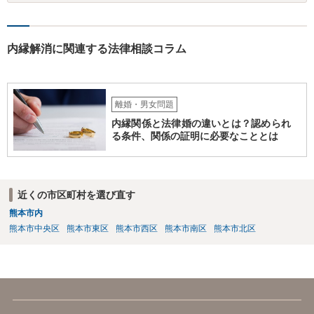
と整えての訴訟提起だとは思いますが、これからでも整えられるので
あれば準備しておくことが大切でしょう。 ⑦今回の不貞行為が原因で
離婚に至るのであれば100万円以上で和解・判決になることが多いと思
います。具体的な事情が分かりかねますので、幅のありすぎる回答で
内縁解消に関連する法律相談コラム
申し訳ありません。 現在、法律事務所にご依頼されているようですか
ら、ご担当の先生にも聞いてみて頂ければと存じます。 ご参考になれ
ば幸いです。
離婚・男女問題
内縁関係と法律婚の違いとは？認められ
る条件、関係の証明に必要なこととは
近くの市区町村を選び直す
熊本市内
熊本市中央区
熊本市東区
熊本市西区
熊本市南区
熊本市北区