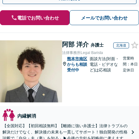
電話でお問い合わせ
メールでお問い合わせ
阿部 洋介
弁護士
北海道
法律事務所Legal Barista
営業時
熊本市南区
面談方法(対面・
からも相談
電話・ビデオな
間：本日
受付中
ど)は応相談
定休日
内縁解消
【全国対応】【初回相談無料】【離婚に強い弁護士】法律トラブルの
解決だけでなく、解決後の未来も一貫してサポート！独自開発の性格
診断で「自分・夫（妻）を知る」▶︎今後の方針を戦略的に考えます！