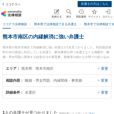
弁護士の方はこちら
ココナラへ
投稿する
探す
閲覧履歴
マイリスト
ログイン
ココナラ法律相談
熊本県で法律相談できる弁護士
熊本市で法律相談で
熊本市南区の内縁解消に強い弁護士
熊本県の熊本市南区で内縁解消に強い弁護士が1名見つかりました。初回面談無
料や休日面談に対応している弁護士、解決事例を持つ弁護士なども掲載中。離
婚・男女問題に関係する財産分与や養育費、親権等の細かな分野での絞り込み
検索もでき便利です。特に田迎法律事務所の髙瀬 真哉弁護士のプロフィール情
報や弁護士費用、強みなどが注目されています。『熊本市南区で土日や夜間に
エリア
熊本県、熊本市南区
変更
発生した内縁解消のトラブルを今すぐに弁護士に相談したい』『内縁解消のト
ラブル解決の実績豊富な近くの弁護士を検索したい』『初回相談無料で内縁解
相談内容
離婚・男女問題、内縁関係・事実婚
変更
消を法律相談できる熊本市南区内の弁護士に相談予約したい』などでお困りの
相談者さんにおすすめです。
詳細条件
未選択
変更
1
人の弁護士が見つかりました
(検索結果について詳しくは
こちら
)