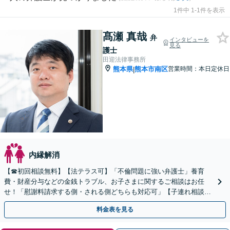
1件中 1-1件を表示
髙瀬 真哉
弁
インタビューを
見る
護士
田迎法律事務所
熊本県
熊本市南区
営業時間：本日定休日
|
内縁解消
【☎︎初回相談無料】【法テラス可】「不倫問題に強い弁護士」養育
費・財産分与などの金銭トラブル、お子さまに関するご相談はお任
せ！「慰謝料請求する側・される側どちらも対応可」【子連れ相談
可】【休日・夜間相談可】【駐車場あり】
料金表を見る