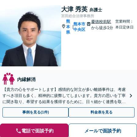
大津 秀英
弁護士
宮田総合法律事務所
熊
慶徳校前駅
営業時間：
熊本市
本
|
本日定休日
から徒歩1分
中央区
県
内縁解消
【貴方の心をサポートします】感情的な対立が多い離婚事件は、考慮
すべき項目も多く、精神的に疲弊してしまいます。貴方の思いを丁寧
に聞き取り、希望する結果を獲得するために、日々細かく連携を取り
ながら貴方の新生活に向けた第一歩をサポートします。
事例を見る(1件)
料金表を見る
電話で面談予約
メールで面談予約