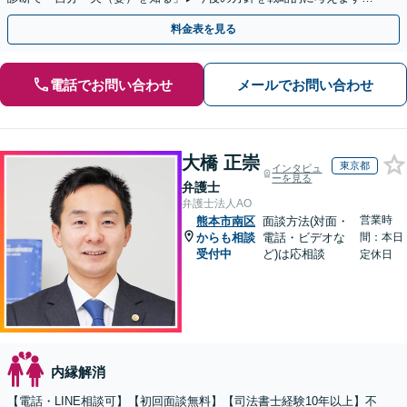
【休日夜間／オンライン相談OK】
料金表を見る
電話でお問い合わせ
メールでお問い合わせ
大橋 正崇
東京都
インタビュ
ーを見る
弁護士
弁護士法人AO
営業時
熊本市南区
面談方法(対面・
からも相談
電話・ビデオな
間：本日
受付中
ど)は応相談
定休日
内縁解消
【電話・LINE相談可】【初回面談無料】【司法書士経験10年以上】不