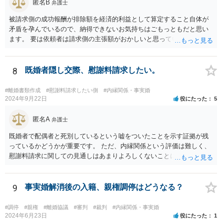
匿名B
弁護士
被請求側の成功報酬が排除額を経済的利益として算定すること自体が
矛盾を孕んでいるので、納得できないお気持ちはごもっともだと思い
ます。 要は依頼者は請求側の主張額がおかしいと思っているからこそ
弁護士を頼んでいて、弁護士も請求側の主張額がおかしいことを主張
しておきながら、成功報酬の請求の段になるとその「おかしい」請求
側の主張額を基準にして排除額を経済的利益として成功報酬を算定す
8
既婚者隠し交際、慰謝料請求したい。
るのは、二枚舌との誹りを受けても仕方がない面もあるように思いま
す。 ですので、被請求側の弁護士は、タイムチャージを併用したり、
#離婚書類作成
#慰謝料請求したい側
#内縁関係・事実婚
対応継続月毎に報酬を受けたり、出廷日当で調整したり、できるだけ
2024年9月22日
役にたった
5
排除額ベースの成功報酬の割合を落としていった方が良いようにも思
いますが、そうなってくると弁護士に勝訴インセンティブが働きにく
匿名A
弁護士
くなるのがなかなか難しいところです。 二枚舌を避けつつ、勝訴イン
既婚者で配偶者と死別しているという嘘をついたことを示す証拠が残
センティブも確保するためには、請求側の主張額を鵜呑みにした排除
っているかどうかが重要です。 ただ、内縁関係という評価は難しく、
額ベースとするのではなく、弁護士として反対の立場であれば、２～
慰謝料請求に関しての見通しはあまりよろしくないことにご留意なさ
３割くらいの確率で認められそうな金額がいくらくらいかを提示した
ったうえで今後の対応を検討する必要があります。
上で、そこからの排除額ベースとすることも考えられますが、それだ
と弱気な弁護士だと思われたり、先生は私の主張を分かってくれてい
9
事実婚解消後の入籍、親権調停はどうなる？
ないと目くじらを立てる依頼者もいそうなので、やはり難点がありま
す。 個人的には、着手金の割合を高めて、タイムチャージ併用型にし
たり、長期化した場合は追加着手金を請求できるようにしたりして最
#調停
#親権
#離婚協議
#審判
#裁判
#内縁関係・事実婚
2024年6月23日
役にたった
1
悪排除額ベースの成功報酬はもらえなくても気にしないというのが良