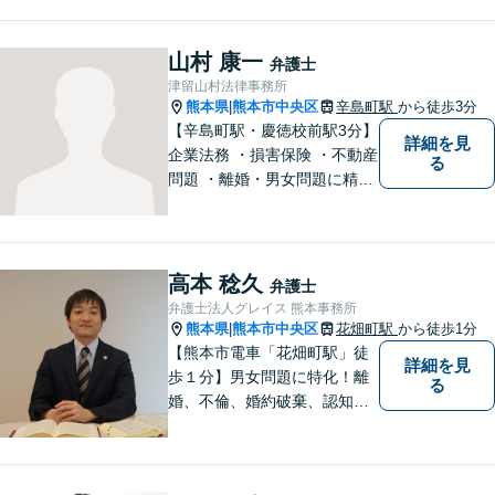
生に対応】ご希望に沿った債
務整理をご提案【遺産相続の
ノウハウ多数】相続手続きか
山村 康一
弁護士
ら遺言書までトータルサポー
津留山村法律事務所
ト【JR熊本駅から徒歩1分】
熊本県
熊本市中央区
辛島町駅
から徒歩3分
|
【辛島町駅・慶徳校前駅3分】
詳細を見
企業法務 ・損害保険 ・不動産
る
問題 ・離婚・男女問題に精通
した弁護士が迅速に対応いた
します。お困りの方は、お気
軽にご相談ください。
高本 稔久
弁護士
弁護士法人グレイス 熊本事務所
熊本県
熊本市中央区
花畑町駅
から徒歩1分
|
【熊本市電車「花畑町駅」徒
詳細を見
歩１分】男女問題に特化！離
る
婚、不倫、婚約破棄、認知、
金銭問題など。豊富な経験を
活かし、柔軟に対応すること
が可能です。ご依頼者さまの