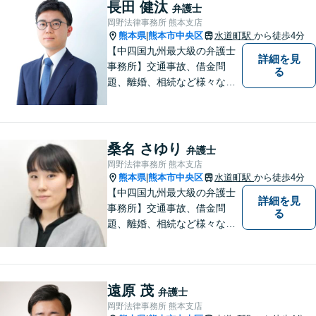
未来が明るくなるよう全力で
長田 健汰
弁護士
サポートいたします【初回相
岡野法律事務所 熊本支店
談無料】【子連れ相談可】
熊本県
熊本市中央区
水道町駅
から徒歩4分
|
【中四国九州最大級の弁護士
詳細を見
事務所】交通事故、借金問
る
題、離婚、相続など様々な問
題について、「何度でも無
料」の相談を行っています！
まずはお気軽にご相談くださ
い！
桑名 さゆり
弁護士
岡野法律事務所 熊本支店
熊本県
熊本市中央区
水道町駅
から徒歩4分
|
【中四国九州最大級の弁護士
詳細を見
事務所】交通事故、借金問
る
題、離婚、相続など様々な問
題について、「何度でも無
料」の相談を行っています！
まずはお気軽にご相談くださ
い！
遠原 茂
弁護士
岡野法律事務所 熊本支店