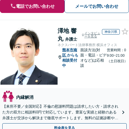
電話でお問い合わせ
メールでお問い合わせ
澤地 響
神奈川県
インタビュ
ーを見る
丸
弁護士
ネクスパート法律事務所 横浜オフィス
熊本市南
面談方法(対
営業時間：0
区
からも
面・電話・ビデ
9:00~21:00
相談受付
オなど)は応相
（土日祝日）
中
談
内縁解消
【来所不要／全国対応】不倫の慰謝料問題は請求したい方・請求され
た方の双方に相談料0円で対応しています。豊富な実績と経験のある
弁護士が交渉から解決まで徹底サポートします。無料の証拠診断や着
手金の返還保証もありますので安心してご相談ください。
料金表を見る