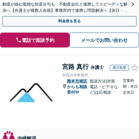
動産が絡む複雑な財産分与も、不動産会社と連携してスピーディな解
決へ【弁護士が複数人在籍】事務所内で連携し問題解決へ【休日・夜
間面談可】【子連れ相談可】【虎ノ門駅1分】
料金表を見る
電話で面談予約
メールでお問い合わせ
宮路 真行
弁護士
鹿児島県
宮路法律事務所
営業時
熊本市南区
面談方法(対面・
からも相談
電話・ビデオな
間：本日
受付中
ど)は応相談
定休日
内縁解消