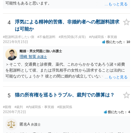
可能性もあると思います。
4
浮気による精神的苦痛、非婚約者への慰謝料請求
は可能か
#慰謝料請求したい側
#不倫慰謝料
#異性関係(不貞等)
#内縁関係・事実婚
2021年9月15日
役にたった
10
離婚・男女問題に強い弁護士
理崎 智英
弁護士
＞そこで、交通費と診察費、薬代、これからかかるであろう諸々経費
を慰謝料として彼、または浮気相手の女性から請求することは法的に
可能なのでしょうか？ 彼との間に婚約が成立していない場合には，彼
や浮気相手の女性に対して慰謝料を請求することはできません。
5
猫の所有権を巡るトラブル、裁判での勝算は？
#親権
#裁判
#内縁関係・事実婚
#親族関係
2026年7月2日
役にたった
4
匿名A
弁護士