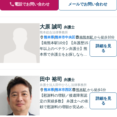
電話でお問い合わせ
メールでお問い合わせ
大原 誠司
弁護士
熊本総合法律事務所
熊本県
熊本市中央区
南熊本駅
から徒歩10分
|
【南熊本駅10分】【弁護歴15
詳細を見
年以上のベテラン弁護士】熊
る
本県で弁護士をお探しなら、
まずはご連絡ください！離婚
／借金／刑事事件／相続な
ど、幅広い法律問題に精通し
ています。皆様にとって一番
田中 裕司
弁護士
のパートナーとなれるよう、
弁護士法人田中ひろし法律事務所
精一杯取り組ませていただき
熊本県
熊本市西区
熊本駅
から徒歩1分
|
ます。
【慰謝料の増額／後遺障害認
詳細を見
定の実績多数】 弁護士への依
る
頼で慰謝料の増額が見込めま
す【破産・任意整理・個人再