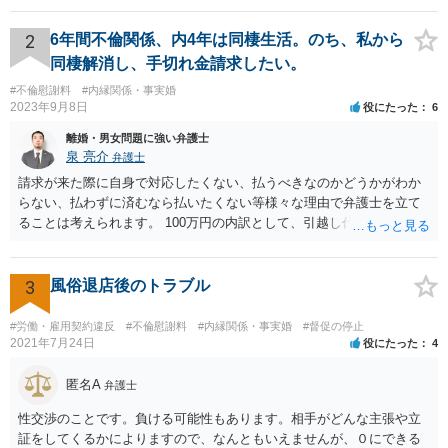
うに合意書を取り交わす必要はあると思います。 4 合意書を取り交
わし、その中で精算条項（一切の債権債務のないことを確認する）を
2
6年間不倫関係、内4年は同棲生活。のち、私から
設ければ、大丈夫です。
同棲解消し、手切れ金請求したい。
#不倫慰謝料
#内縁関係・事実婚
2023年9月8日
役にたった
6
離婚・男女問題に強い弁護士
泉 亮介
弁護士
請求が来た際に自身で対応したくない、払うべきなのかどうかがわか
らない、払わずに済むなら払いたくない等様々な理由で弁護士を立て
ることは考えられます。 100万円の内訳として、引越し代等でどの程
度の費用がかかったのかや、慰謝料としての支払いだったのかどうか
によっても追加での請求については変わってくるかと思われます。 ま
た、請求する金額によっては、相手方の判断として、それで全て終わ
3
風俗退店後のトラブル
るのであれば払っておしまいにする、という考え方もあり得ます。
#労働・雇用契約違反
#不倫慰謝料
#内縁関係・事実婚
#督促の停止
2021年7月24日
役にたった
4
匿名A
弁護士
性交渉のことです。負ける可能性もあります。相手がどんな主張や立
証をしてくるかによりますので、なんともいえませんが、０にできる