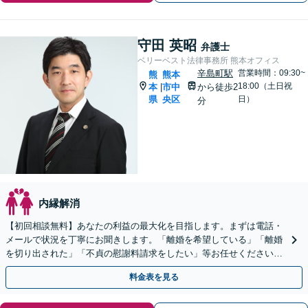
守田 英昭
弁護士
ベリーベスト法律事務所 熊本オフィス
辛島町駅
営業時間：09:30~
熊
熊本
18:00（土日祝
本
市中
から徒歩2
|
県
央区
日）
分
内縁解消
【初回相談無料】あなたの利益の最大化を目指します。まずは電話・
メールで状況を丁寧にお聞きします。「離婚を希望している」「離婚
を切り出された」「不貞の慰謝料請求をしたい」等お任せください。
【リーズナブルな料金設定】
料金表を見る