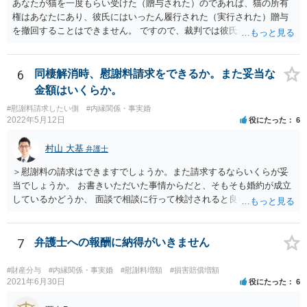
あなたが猫を一度もらい受けた（贈与された）のであれば、猫の所有
権はあなたにあり、彼氏にはいったん履行された（実行された）贈与
を撤回することはできません。 ですので、裁判では彼氏が勝つことは
できません。 もっとも、贈与が立証（証明）できるかどうかはご記載
の事情からははっきりしませんので、早めに弁護士に面談相談する方
がいいでしょう。 場合によっては弁護士名で通知等出してもらうほう
6
同棲解消時、慰謝料請求をできるか。また妥当な
がいいかもしれません。
金額はいくらか。
#慰謝料請求したい側
#内縁関係・事実婚
2022年5月12日
役にたった
6
村山 大基
弁護士
＞慰謝料の請求はできますでしょうか。また請求するならいくらが妥
当でしょうか。 お書きいただいた事情からだと、そもそも婚約が成立
しているかどうか、 面談で相談に行って検討されると良いと思いま
す。 結婚前提の交際にとどまり、婚約とまでは認められない可能性が
あるからです。 他方で、実際問題として同棲のために金銭的不利益が
生じているので、 厳密に婚約が成立しているかどうかは別として、話
7
弁護士への報酬に納得がいきません
し合いにより一定の支払いを受けて別れる、というのも考えられま
す。 相手としても、裁判までして争って支払いゼロを目指すよりは、
#財産分与
#内縁関係・事実婚
#慰謝料増額
#損害賠償増額
一定額を支払って円満に解決したいと考える可能性はあります。
2021年6月30日
役にたった
6