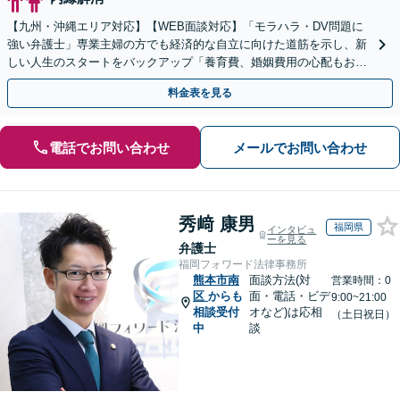
【九州・沖縄エリア対応】【WEB面談対応】「モラハラ・DV問題に
強い弁護士」専業主婦の方でも経済的な自立に向けた道筋を示し、新
しい人生のスタートをバックアップ「養育費、婚姻費用の心配もお任
せ」経営者特有の離婚問題に対応【休日・夜間相談可】
料金表を見る
電話でお問い合わせ
メールでお問い合わせ
秀﨑 康男
福岡県
インタビュ
ーを見る
弁護士
福岡フォワード法律事務所
熊本市南
面談方法(対
営業時間：0
区
からも
面・電話・ビデ
9:00~21:00
相談受付
オなど)は応相
（土日祝日）
中
談