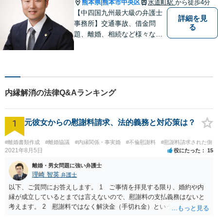
熊本県
熊本市中央区
水道町駅
から徒歩4分
|
【中四国九州最大級の弁護士
詳細を見
事務所】交通事故、借金問
る
題、離婚、相続など様々な問
題について、「何度でも無
料」の相談を行っています！
まずはお気軽にご相談くださ
い！
内縁解消の法律Q&Aランキング
1
元彼女からの慰謝料請求、法的義務と対応策は？
#離婚書類作成
#離婚協議
#内縁関係・事実婚
#不倫慰謝料
#慰謝料請求された側
2021年8月5日
役にたった
15
離婚・男女問題に強い弁護士
理崎 智英
弁護士
以下、ご質問にお答えします。 1 ご事情を拝見する限り、婚約や内
縁が成立しているとまでは言えないので、慰謝料の支払義務はないと
考えます。 2 慰謝料ではなく解決金（手切れ金）という名目で数十
万円支払えば良いと思います。 3 今後同じような請求をされないよ