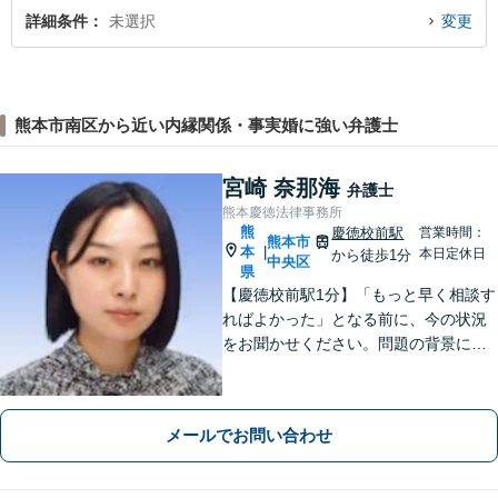
詳細条件
未選択
変更
熊本市南区から近い内縁関係・事実婚に強い弁護士
宮崎 奈那海
弁護士
熊本慶徳法律事務所
熊
慶徳校前駅
営業時間：
熊本市
本
|
本日定休日
から徒歩1分
中央区
県
【慶徳校前駅1分】「もっと早く相談す
ればよかった」となる前に、今の状況
をお聞かせください。問題の背景にも
目を向け、あなたの気持ちにしっかり
寄り添います。【WEB相談可能】【夜
間面談可】
メールでお問い合わせ