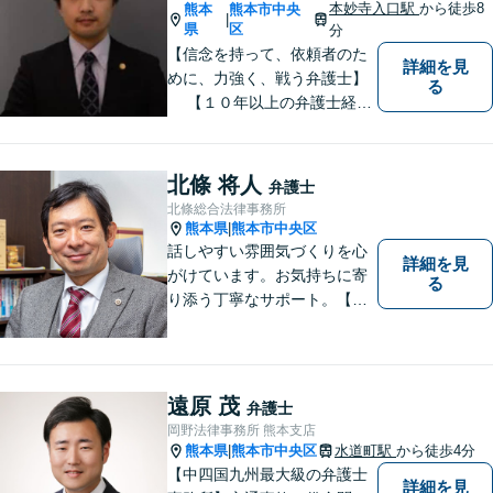
本妙寺入口駅
から徒歩8
熊本
熊本市中央
|
県
区
分
【信念を持って、依頼者のた
詳細を見
めに、力強く、戦う弁護士】
る
【１０年以上の弁護士経
験】 【①交通事故、②離婚
等の男女トラブル、③顧問弁
護の３つの分野に力を注ぐ弁
北條 将人
弁護士
護士】
北條総合法律事務所
熊本県
熊本市中央区
|
話しやすい雰囲気づくりを心
詳細を見
がけています。お気持ちに寄
る
り添う丁寧なサポート。【借
金・債務整理】将来を見据え
た最善策をご提案【労働・雇
用】証拠集めから手厚くサポ
ート。企業からのご相談も承
遠原 茂
弁護士
ります【交通事故】弁護士費
岡野法律事務所 熊本支店
用特約の利用可【夜間・休日
熊本県
熊本市中央区
水道町駅
から徒歩4分
|
面談可】
【中四国九州最大級の弁護士
詳細を見