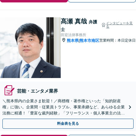
髙瀬 真哉
弁護
インタビューを見
る
士
田迎法律事務所
熊本県
熊本市南区
営業時間：本日定休日
|
芸能・エンタメ業界
＼熊本県内の企業さま歓迎！／商標権・著作権といった「知的財産
権」に強い。企業間・従業員トラブル、事業承継など、あらゆる企業
法務に精通！「豊富な裁判経験」「フリーランス・個人事業主の法務
も可」【初回相談無料】
料金表を見る