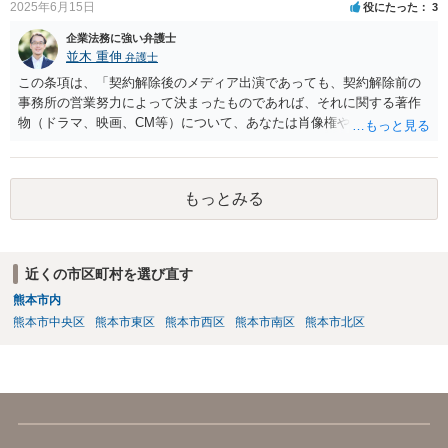
2025年6月15日
役にたった
3
企業法務に強い弁護士
並木 重伸
弁護士
この条項は、「契約解除後のメディア出演であっても、契約解除前の
事務所の営業努力によって決まったものであれば、それに関する著作
物（ドラマ、映画、CM等）について、あなたは肖像権やパブリシティ
権を主張することはできず、何かある場合は協議して決定する」とい
う意味と思われます。 事務所が獲得した仕事から生じる権利を、解除
後も事務所が管理すること自体には合理性がある場合もあります。し
もっとみる
かし「事務所に帰属する」という表現は、本来他人に譲渡できるもの
ではない肖像権等が事務所に渡ってしまうかのようにも読め、あなた
の権利を過剰に制限する恐れもあります。 ご指摘の箇所も含め、解除
届の内容が適切かどうか弁護士に直接相談のうえ、可能であれば事務
近くの市区町村を選び直す
所と協議することをお勧めします。
熊本市内
熊本市中央区
熊本市東区
熊本市西区
熊本市南区
熊本市北区