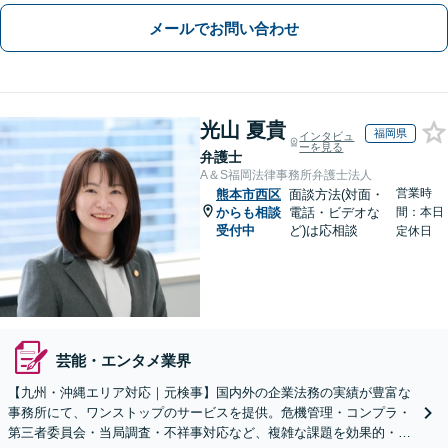
メールでお問い合わせ
光山 夏貴
福岡県
インタビュ
ーを見る
弁護士
A＆S福岡法律事務所弁護士法人
営業時
熊本市西区
面談方法(対面・
からも相談
電話・ビデオな
間：本日
受付中
ど)は応相談
定休日
芸能・エンタメ業界
【九州・沖縄エリア対応｜元検事】国内外の企業法務の実績が豊富な
事務所にて、ワンストップのサービスを提供。危機管理・コンプラ・
第三者委員会・当局調査・不祥事対応など、複雑な課題を効果的・効