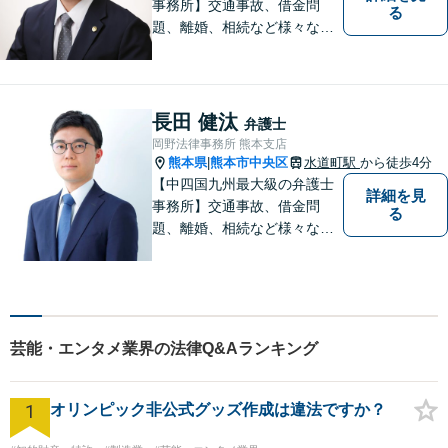
事務所】交通事故、借金問
る
題、離婚、相続など様々な問
題について、「何度でも無
料」の相談を行っています！
まずはお気軽にご相談くださ
い！
長田 健汰
弁護士
岡野法律事務所 熊本支店
熊本県
熊本市中央区
水道町駅
から徒歩4分
|
【中四国九州最大級の弁護士
詳細を見
事務所】交通事故、借金問
る
題、離婚、相続など様々な問
題について、「何度でも無
料」の相談を行っています！
まずはお気軽にご相談くださ
い！
芸能・エンタメ業界の法律Q&Aランキング
1
オリンピック非公式グッズ作成は違法ですか？