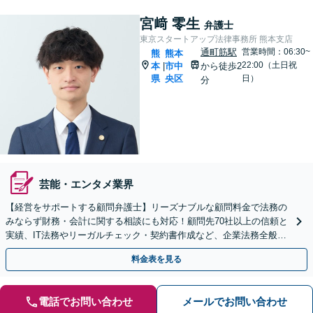
宮﨑 零生
弁護士
東京スタートアップ法律事務所 熊本支店
通町筋駅
営業時間：06:30~
熊
熊本
22:00（土日祝
本
市中
から徒歩2
|
県
央区
日）
分
芸能・エンタメ業界
【経営をサポートする顧問弁護士】リーズナブルな顧問料金で法務の
みならず財務・会計に関する相談にも対応！顧問先70社以上の信頼と
実績、IT法務やリーガルチェック・契約書作成など、企業法務全般に
ついてお気軽にご相談ください。
料金表を見る
電話でお問い合わせ
メールでお問い合わせ