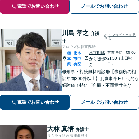
電話でお問い合わせ
メールでお問い合わせ
川島 孝之
弁護
インタビューを見
る
士
アロウズ法律事務所
水道町駅
営業時間：09:00~
熊
熊本
21:00（土日祝
本
市中
から徒歩3
|
県
央区
日）
分
🟠刑事・相続無料相談🟠【事務所の相
談年間200件以上】刑事事件▶︎圧倒的な
経験値！特に「盗撮・不同意性交など
性犯罪」の実績多数！相続▶︎「国税
局・証券会社」勤務で培った税の知識
電話でお問い合わせ
メールでお問い合わせ
を生かし、依頼者に寄り添った強いパ
ートナーになります【税理士資格あ
り】
大林 真悟
弁護士
サムライ総合法律事務所