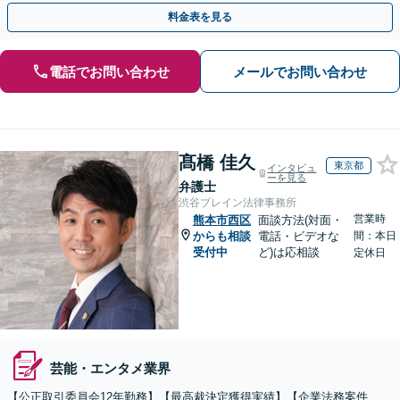
率的に解決へ。セカンドオピニオン可【休日・夜間相談可】
料金表を見る
電話でお問い合わせ
メールでお問い合わせ
髙橋 佳久
東京都
インタビュ
ーを見る
弁護士
渋谷ブレイン法律事務所
営業時
熊本市西区
面談方法(対面・
からも相談
電話・ビデオな
間：本日
受付中
ど)は応相談
定休日
芸能・エンタメ業界
【公正取引委員会12年勤務】【最高裁決定獲得実績】【企業法務案件