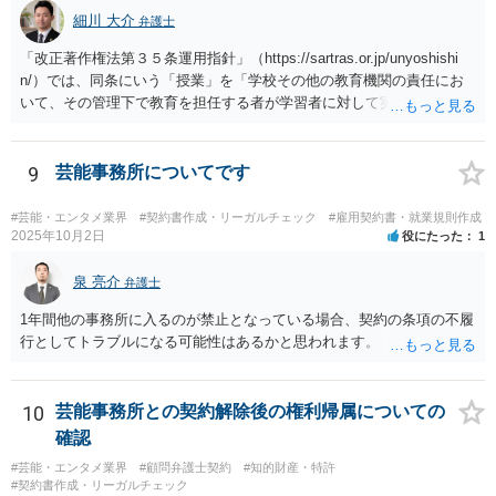
細川 大介
弁護士
「改正著作権法第３５条運用指針」（https://sartras.or.jp/unyoshishi
n/）では、同条にいう「授業」を「学校その他の教育機関の責任にお
いて、その管理下で教育を担任する者が学習者に対して実施する教育
活動」と定義しています。 該当例として講義・実習、特別活動（学
級活動・クラブ活動・学校行事等）、部活動、課外補習授業等を、該
当しない例として自主的なボランティア活動・保護者会・ＰＴＡ活動
9
芸能事務所についてです
等を列挙しています。 本件をこれに当てはめますと、 ①主体である学
校司書は、学校図書館法第６条第１項上「専ら学校図書館の職務に従
#芸能・エンタメ業界
#契約書作成・リーガルチェック
#雇用契約書・就業規則作成
事する職員」と位置づけられ、運用指針にいう「教育を担任する者」
2025年10月2日
役にたった
1
に該当しません。 ②活動内容も、特別活動・学校行事等ではなく、図
書館独自の読書推進活動であり、該当例のいずれにも当たりません。
泉 亮介
弁護士
したがって、本件展示は「授業の過程」要件を満たさず、３５条によ
1年間他の事務所に入るのが禁止となっている場合、契約の条項の不履
る適法化はできないと考えられます。 ただし、繰り返しになります
行としてトラブルになる可能性はあるかと思われます。
が、ご相談のケースのような事案が裁判沙汰になることが現実的には
ほぼないため、今後も裁判例が積み重なる可能性がきわめて低く、ど
ちらの解釈が正しいのかについて司法の判断が下されることがないも
10
芸能事務所との契約解除後の権利帰属についての
のと思われます。
確認
#芸能・エンタメ業界
#顧問弁護士契約
#知的財産・特許
#契約書作成・リーガルチェック