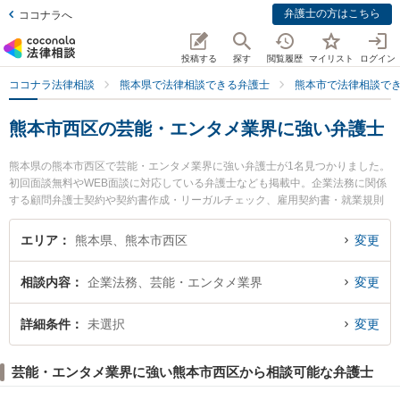
弁護士の方はこちら
ココナラへ
投稿する
探す
閲覧履歴
マイリスト
ログイン
ココナラ法律相談
熊本県で法律相談できる弁護士
熊本市で法律相談で
熊本市西区の芸能・エンタメ業界に強い弁護士
熊本県の熊本市西区で芸能・エンタメ業界に強い弁護士が1名見つかりました。
初回面談無料やWEB面談に対応している弁護士なども掲載中。企業法務に関係
する顧問弁護士契約や契約書作成・リーガルチェック、雇用契約書・就業規則
作成等の細かな分野での絞り込み検索もでき便利です。特に弁護士法人田中ひ
ろし法律事務所の田中 裕司弁護士のプロフィール情報や弁護士費用、強みなど
エリア
熊本県、熊本市西区
変更
が注目されています。『熊本市西区で土日や夜間に発生した芸能・エンタメ業
界のトラブルを今すぐに弁護士に相談したい』『芸能・エンタメ業界のトラブ
相談内容
企業法務、芸能・エンタメ業界
変更
ル解決の実績豊富な近くの弁護士を検索したい』『初回相談無料で芸能・エン
タメ業界を法律相談できる熊本市西区内の弁護士に相談予約したい』などでお
困りの相談者さんにおすすめです。
詳細条件
未選択
変更
芸能・エンタメ業界に強い熊本市西区から相談可能な弁護士