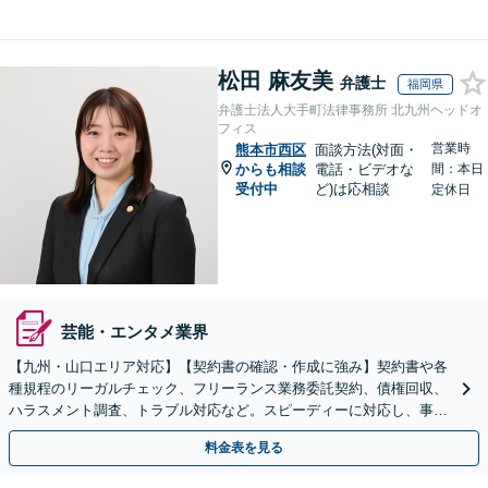
松田 麻友美
弁護士
福岡県
弁護士法人大手町法律事務所 北九州ヘッドオ
フィス
営業時
熊本市西区
面談方法(対面・
からも相談
電話・ビデオな
間：本日
受付中
ど)は応相談
定休日
芸能・エンタメ業界
【九州・山口エリア対応】【契約書の確認・作成に強み】契約書や各
種規程のリーガルチェック、フリーランス業務委託契約、債権回収、
ハラスメント調査、トラブル対応など。スピーディーに対応し、事業
成長を法的側面よりしっかりとサポート【駐車場あり】
料金表を見る