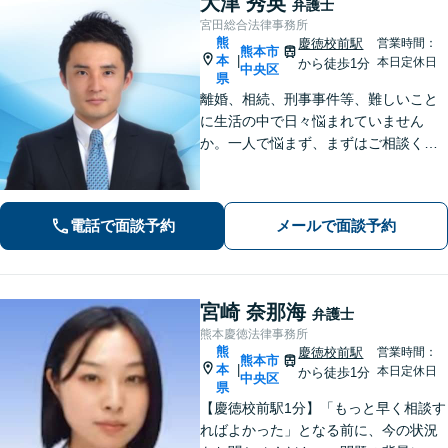
大津 秀英
弁護士
宮田総合法律事務所
熊
慶徳校前駅
営業時間：
熊本市
本
|
本日定休日
から徒歩1分
中央区
県
離婚、相続、刑事事件等、難しいこと
に生活の中で日々悩まれていません
か。一人で悩まず、まずはご相談くだ
さい。貴方の悩みを一緒に解決しま
す。貴方の悩みが法律で解決できる
か、解決できるとしてどういった解決
電話で面談予約
メールで面談予約
策があるかご提案します。
宮崎 奈那海
弁護士
熊本慶徳法律事務所
熊
慶徳校前駅
営業時間：
熊本市
本
|
本日定休日
から徒歩1分
中央区
県
【慶徳校前駅1分】「もっと早く相談す
ればよかった」となる前に、今の状況