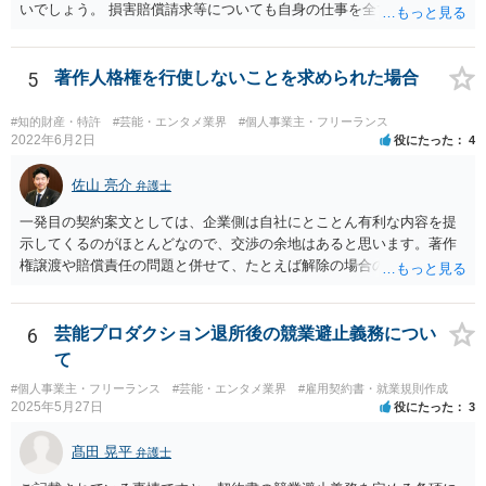
るので、ご事案に応じ、挙げられている事情を具体的に検討して行く
いでしょう。 損害賠償請求等についても自身の仕事を全て処理してか
必要があります。 なお、退所等で事務所側と揉めるようであれば、弁
ら辞めるのであれば一般的には負担義務はないかと思われます。
護士に直接相談・依頼し、事務所側と交渉にあたってもらう方法もあ
るかと思います。 （参考）「⼈材分野における公正取引委員会の取
5
著作人格権を行使しないことを求められた場合
組」（令和元年９月２５日 公正取引委員会）６頁 https://www.jftc.g
o.jp/houdou/kouenkai/190925kondan_file/siryou2.pdf
#知的財産・特許
#芸能・エンタメ業界
#個人事業主・フリーランス
2022年6月2日
役にたった
4
佐山 亮介
弁護士
一発目の契約案文としては、企業側は自社にとことん有利な内容を提
示してくるのがほとんどなので、交渉の余地はあると思います。著作
権譲渡や賠償責任の問題と併せて、たとえば解除の場合のクリエータ
ー側への補償を設けさせるといった修正要望は出してみる価値があり
ます（実際、民法の原則では一方的な委任契約の解除には、必要に応
じて損害の補償をしなければならないと定められています。） ただ、
6
芸能プロダクション退所後の競業避止義務につい
そこで「これはうちの定型書式なので変更できない」といった趣旨の
て
回答があれば、今後の信頼関係の構築を考えても、ご縁がなかったと
#個人事業主・フリーランス
#芸能・エンタメ業界
#雇用契約書・就業規則作成
して契約を見送られた方が良いように思います。
2025年5月27日
役にたった
3
髙田 晃平
弁護士