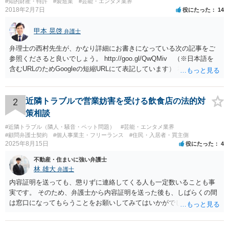
#知的財産・特許
#製造業
#芸能・エンタメ業界
2018年2月7日
役にたった
14
甲本 晃啓
弁護士
弁理士の西村先生が、かなり詳細にお書きになっている次の記事をご
参照くださると良いでしょう。 http://goo.gl/QwQMiv （※日本語を
含むURLのためGoogleの短縮URLにて表記しています） 私も同先生と
同じ意見です。 商品（グッズ）への使用ということであれば、少なく
とも不正競争防止法上の問題は生じうると思います。
2
近隣トラブルで営業妨害を受ける飲食店の法的対
策相談
#近隣トラブル（隣人・騒音・ペット問題）
#芸能・エンタメ業界
#顧問弁護士契約
#個人事業主・フリーランス
#住民・入居者・買主側
2025年8月15日
役にたった
4
不動産・住まいに強い弁護士
林 雄大
弁護士
内容証明を送っても、懲りずに連絡してくる人も一定数いることも事
実です。 そのため、弁護士から内容証明を送った後も、しばらくの間
は窓口になってもらうことをお願いしてみてはいかがでしょうか。 そ
うすれば、もしその方から不当な要求を受けることがあっても、「窓
口（弁護士に）言ってください」とだけお伝えし、それ以外には一切