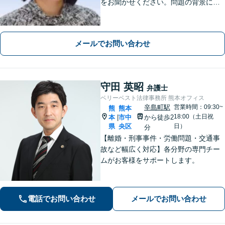
をお聞かせください。問題の背景にも
目を向け、あなたの気持ちにしっかり
寄り添います。【WEB相談可能】【夜
間面談可】
メールでお問い合わせ
守田 英昭
弁護士
ベリーベスト法律事務所 熊本オフィス
辛島町駅
営業時間：09:30~
熊
熊本
18:00（土日祝
本
市中
から徒歩2
|
県
央区
日）
分
【離婚・刑事事件・労働問題・交通事
故など幅広く対応】各分野の専門チー
ムがお客様をサポートします。
電話でお問い合わせ
メールでお問い合わせ