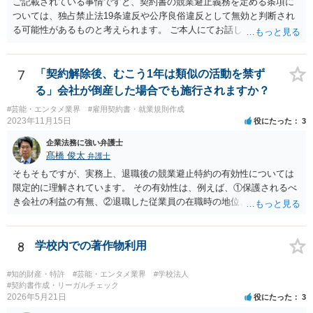
ご記載されている事情ですと、契約書の競業避止義務を定める条項に
ついては、独占禁止法19条違反や公序良俗違反として無効と判断され
る可能性があるものと考えられます。 ご本人にてお話しを進められる
場合、事務所側から不利な条件を要求されるおそれもございますの
で、弁護士を通じて交渉することも選択肢として取り得るかと思われ
ます。
7
「契約解除後、むこう1年は類似の活動を禁ず
る」会社が倒産した場合でも施行されますか？
#芸能・エンタメ業界
#雇用契約書・就業規則作成
2023年11月15日
役にたった
3
企業法務に強い弁護士
髙橋 俊太
弁護士
そもそもですが、実務上、退職後の競業避止特約の有効性については
限定的に理解されています。 その有効性は、例えば、①保護されるべ
き会社の利益の有無、②退職した従業員の在職時の地位、③地域的限
定の有無、④競業避止義務の存続期間、⑤禁止される競業行為の範
囲、⑥代償措置の有無といった判断要素によって検討されます。 いず
れにしても、書面を拝見するなど具体的な事情を詳しくお伺いする必
8
学校内での著作物利用
要はありますが、上記判断要素に照らす限り、ご相談のケースにおい
ては会社側の請求は認められにくいのではないかという印象です。
#知的財産・特許
#芸能・エンタメ業界
#学校法人
#契約書作成・リーガルチェック
2026年5月21日
役にたった
3