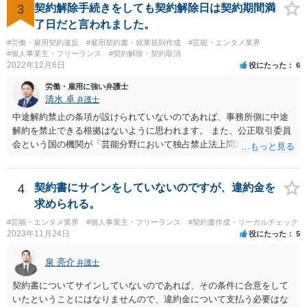
応じないという姿勢をとることができるため、スタッフの方の負担軽
3
契約解除手続きをしても契約解除日は契約期間満
減を図れると思います。 大変な状況かと思いますが、ご参考になりま
了日だと言われました。
したら幸いです。
#労働・雇用契約違反
#雇用契約書・就業規則作成
#芸能・エンタメ業界
#個人事業主・フリーランス
#契約解除・契約取消
2022年12月6日
役にたった
6
労働・雇用に強い弁護士
清水 卓
弁護士
中途解約禁止の条項が設けられていないのであれば、事務所側に中途
解約を禁止できる根拠はないように思われます。 また、公正取引委員
会という国の機関が「芸能分野において独占禁止法上問題となり得る
行為の想定例」として、「所属事務所が，契約終了後は⼀定期間芸能
活動を⾏えない旨の義務を課し，⼜は移籍・独⽴した場合には芸能活
動を妨害する旨⽰唆して，移籍・独⽴を諦めさせること（優越的地位
4
契約書にサインをしていないのですが、違約金を
の濫⽤等）を例示しています。 ライバー事務所にも同様のことが言え
求められる。
る可能性があり、あなたのケースでも、独占禁止法上問題となり得ま
#芸能・エンタメ業界
#個人事業主・フリーランス
#契約書作成・リーガルチェック
す。 ただし、「※これら⾏為が実際に独占禁⽌法違反となるかどうか
2023年11月24日
役にたった
5
は，具体的態様に照らして個別に判断されることとなる。例えば，優
越的地位の濫⽤に関して，不当に不利益を与えるか否かは，課される
泉 亮介
弁護士
義務等の内容や期間が⽬的に照らして過⼤であるか，与える不利益の
程度，代償措置の有無やその⽔準，あらかじめ⼗分な協議が⾏われた
契約書についてサインしていないのであれば、その条件に合意をして
か等を考慮の上，個別具体的に判断される」という指摘もなされてい
いたということにはなりませんので、違約金について支払う必要はな