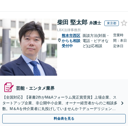
柴田 堅太郎
弁護士
東京都
LBX法律事務所
営業時
熊本市西区
面談方法(対面・
からも相談
電話・ビデオな
間：本日
受付中
ど)は応相談
定休日
芸能・エンタメ業界
【全国対応】【著書2作がM&Aフォーラム賞正賞受賞】上場企業、ス
タートアップ企業、非公開中小企業、オーナー経営者からのご相談多
数。M＆Aを仲介業者に丸投げしていませんか？デューデリジェンス
や契約書作成・交渉はお任せください【初回無料】
料金表を見る