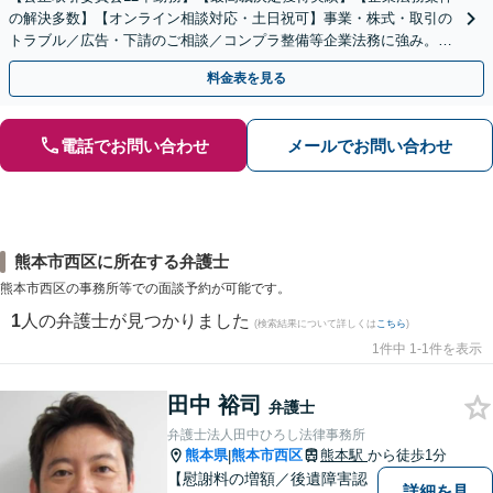
の解決多数】【オンライン相談対応・土日祝可】事業・株式・取引の
トラブル／広告・下請のご相談／コンプラ整備等企業法務に強み。株
式の相続／誹謗中傷対策／不動産問題まで幅広く対応！
料金表を見る
電話でお問い合わせ
メールでお問い合わせ
熊本市西区に所在する弁護士
熊本市西区の事務所等での面談予約が可能です。
1
人の弁護士が見つかりました
(検索結果について詳しくは
こちら
)
1件中 1-1件を表示
田中 裕司
弁護士
弁護士法人田中ひろし法律事務所
熊本県
熊本市西区
熊本駅
から徒歩1分
|
【慰謝料の増額／後遺障害認
詳細を見