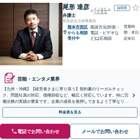
尾形 達彦
福岡県
インタビュ
ーを見る
弁護士
尾形総合法律事務所
営業時
熊本市西区
面談方法(対面・
からも相談
電話・ビデオな
間：本日
受付中
ど)は応相談
定休日
芸能・エンタメ業界
【九州・沖縄】【経営者さまに寄り添う】契約書のリーガルチェッ
ク、問題社員の対応、債権回収など、幅広く対応しています。特に労
働法務の実績が豊富です。企業の成長を後押しできるよう丁寧なリー
ガルサービスを提供いたします。
料金表を見る
電話でお問い合わせ
メールでお問い合わせ