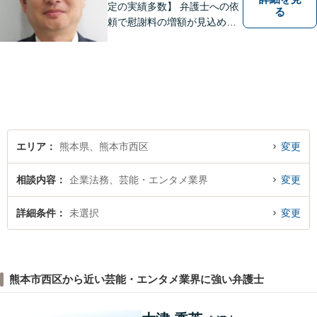
定の実績多数】 弁護士への依
る
頼で慰謝料の増額が見込めま
す【破産・任意整理・個人再
生に対応】ご希望に沿った債
務整理をご提案【遺産相続の
ノウハウ多数】相続手続きか
ら遺言書までトータルサポー
ト【JR熊本駅から徒歩1分】
エリア
熊本県、熊本市西区
変更
相談内容
企業法務、芸能・エンタメ業界
変更
詳細条件
未選択
変更
熊本市西区から近い芸能・エンタメ業界に強い弁護士