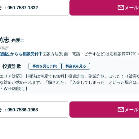
せ
メール
尚志
弁護士
事務所
市西区
からも相談受付中
面談方法(対面・電話・ビデオなど)は応相談
営業時間：0
投資詐欺
事例を見る(1件)
料金表を見る
エリア対応】【相談は何度でも無料】投資詐欺、副業詐欺、ぼったくり被害
な対応が求められます。「騙された」「入金してしまった」といった場合は
・WEB相談可】
せ
メール