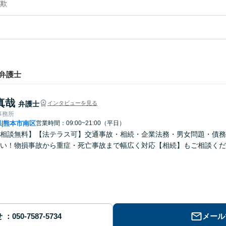
欺
弁護士
真哉
弁護士
インタビューを見る
事務所
県
熊本市南区
営業時間：09:00~21:00（平日）
|
回相談無料】【法テラス可】交通事故・相続・企業法務・男女問題・債
い！物損事故から重症・死亡事故まで幅広く対応【相続】もご相談くだ
せ
メール