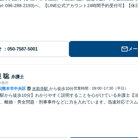
el: 096-288-2193)へ。【LINE公式アカウント24時間予約受付可】
せ
メー
 聡
弁護士
事務所
県
熊本市中央区
水前寺駅
から徒歩10分
営業時間：09:00~17:30（平日）
|
駅から徒歩10分】わかりやすく説明することを心がけている弁護士【
、離婚・男女問題・刑事事件などに力を入れています。迅速対応でスム