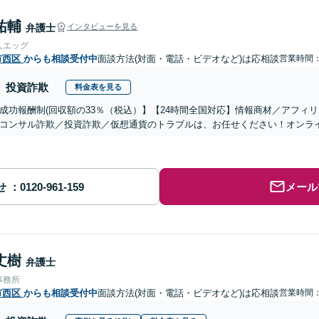
祐輔
弁護士
インタビューを見る
人エッグ
市西区
からも相談受付中
面談方法(対面・電話・ビデオなど)は応相談
営業時間：0
投資詐欺
料金表を見る
成功報酬制(回収額の33％（税込）】【24時間全国対応】情報商材／アフィ
コンサル詐欺／投資詐欺／仮想通貨のトラブルは、お任せください！オンラ
せ
メール
丈樹
弁護士
事務所
市西区
からも相談受付中
面談方法(対面・電話・ビデオなど)は応相談
営業時間：0