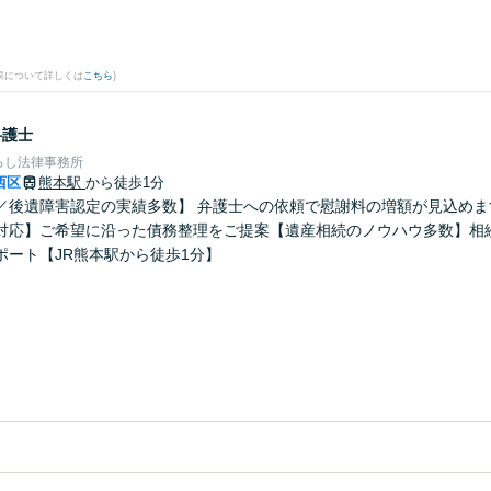
。
果について詳しくは
こちら
)
弁護士
ろし法律事務所
西区
熊本駅
から徒歩1分
／後遺障害認定の実績多数】 弁護士への依頼で慰謝料の増額が見込めま
対応】ご希望に沿った債務整理をご提案【遺産相続のノウハウ多数】相
ポート【JR熊本駅から徒歩1分】