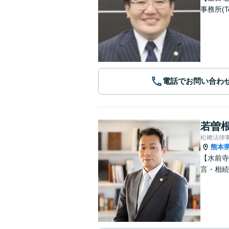
事務所(T
電話でお問い合わ
若曽根
松﨑法律
熊本
【水前寺
言・相続