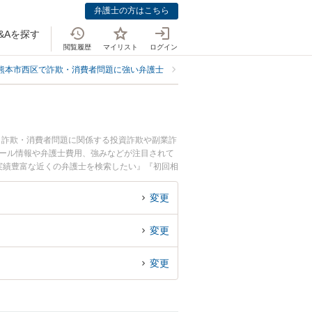
弁護士の方はこちら
&Aを探す
閲覧履歴
マイリスト
ログイン
熊本市西区で詐欺・消費者問題に強い弁護士
熊本市西区で投資詐欺に強い弁護
。詐欺・消費者問題に関係する投資詐欺や副業詐
ィール情報や弁護士費用、強みなどが注目されて
実績豊富な近くの弁護士を検索したい』『初回相
変更
変更
変更