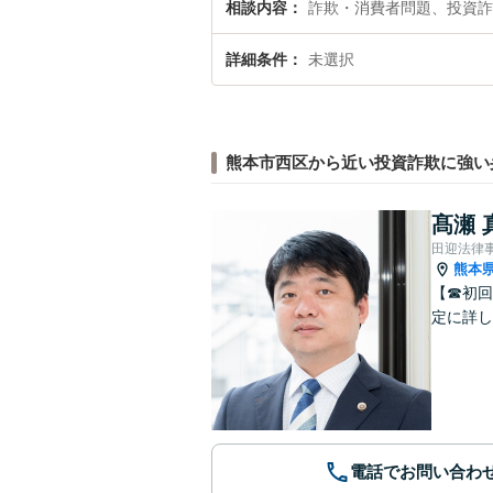
相談内容
詐欺・消費者問題、投資詐
詳細条件
未選択
熊本市西区から近い投資詐欺に強い
髙瀬 
田迎法律
熊本
【☎︎初
定に詳し
電話でお問い合わ