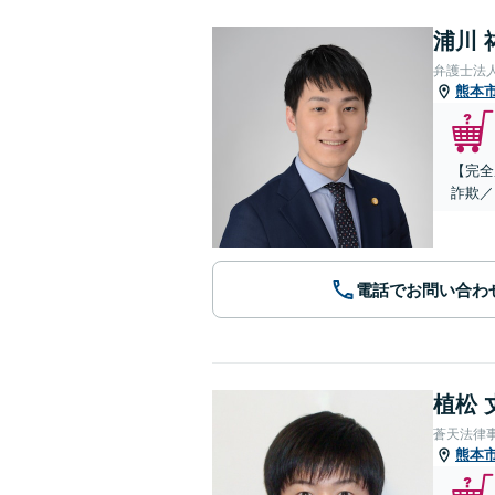
浦川 
弁護士法
熊本
【完全
詐欺／
電話でお問い合わ
植松 
蒼天法律
熊本