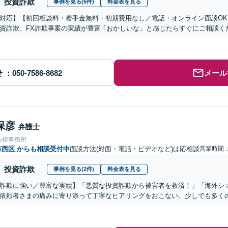
投資詐欺
事例を見る(6件)
料金表を見る
対応】【初回相談料・着手金無料・初期費用なし／電話・オンライン面談OK、
資詐欺、FX詐欺事案の実績が豊富 ｢おかしいな」と感じたらすぐにご相談く
せ
メール
保彦
弁護士
法律事務所
市西区
からも相談受付中
面談方法(対面・電話・ビデオなど)は応相談
営業時間：1
投資詐欺
事例を見る(2件)
料金表を見る
詐欺に強い／豊富な実績】「悪質な投資詐欺から被害者を救済！」「海外シ
依頼者さまの痛みに寄り添って丁寧なヒアリングをおこない、少しでも多く