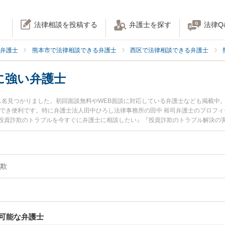
法律相談を投稿する
弁護士を探す
法律Q
弁護士
熊本市で法律相談できる弁護士
西区で法律相談できる弁護士
に強い弁護士
1名見つかりました。初回面談無料やWEB面談に対応している弁護士なども掲載中
もでき便利です。特に弁護士法人田中ひろし法律事務所の田中 裕司弁護士のプロフ
投資詐欺のトラブルを今すぐに弁護士に相談したい』『投資詐欺のトラブル解決の
内の弁護士に相談予約したい』などでお困りの相談者さんにおすすめです。
欺
可能な弁護士