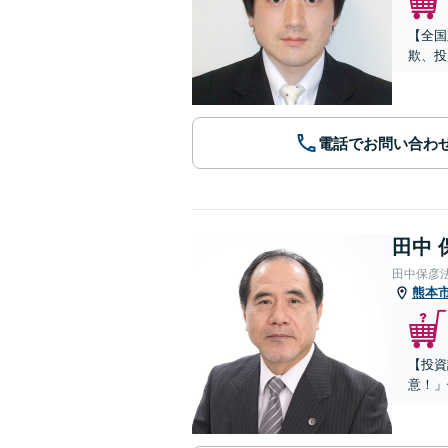
【全国
欺、投
電話でお問い合わ
田中 
田中保彦
熊本
【投資
意！」