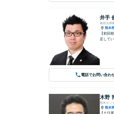
井手 
春田法律
熊本
【初回相
足してい
電話でお問い合わ
木野 
熊本セン
熊本
【土日電