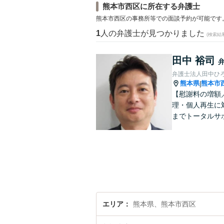
熊本市西区に所在する弁護士
熊本市西区の事務所等での面談予約が可能です
1
人の弁護士が見つかりました
(検索結
田中 裕司
弁護士法人田中ひ
熊本県
熊本市
|
【慰謝料の増額
理・個人再生に
までトータルサ
エリア
熊本県、熊本市西区