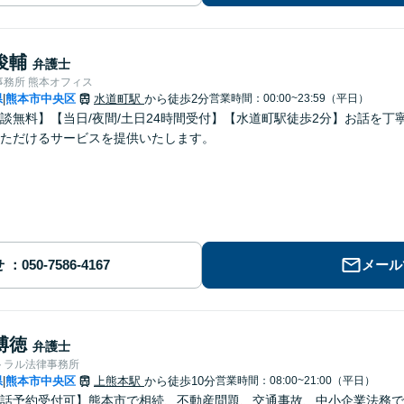
俊輔
弁護士
事務所 熊本オフィス
県
熊本市中央区
水道町駅
から徒歩2分
営業時間：00:00~23:59（平日）
|
談無料】【当日/夜間/土日24時間受付】【水道町駅徒歩2分】お話を
ただけるサービスを提供いたします。
せ
メール
博徳
弁護士
トラル法律事務所
県
熊本市中央区
上熊本駅
から徒歩10分
営業時間：08:00~21:00（平日）
|
話予約受付可】熊本市で相続、不動産問題、交通事故、中小企業法務で