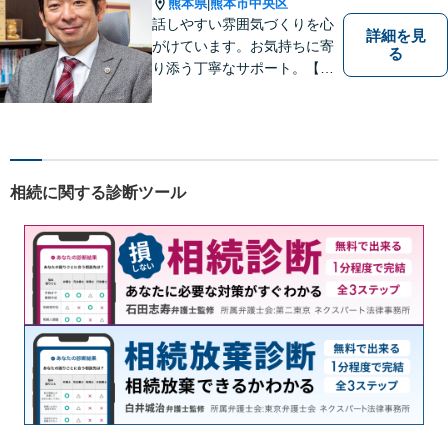
熊本県
熊本市中央区
|
話しやすい雰囲気づくりを心
詳細を見
がけています。お気持ちに寄
る
り添う丁寧なサポート。【借
金・債務整理】将来を見据え
た最善策をご提案【労働・雇
用】証拠集めから手厚くサポ
ート。企業からのご相談も承
ります【交通事故】弁護士費
相続に関する診断ツール
用特約の利用可【夜間・休日
面談可】