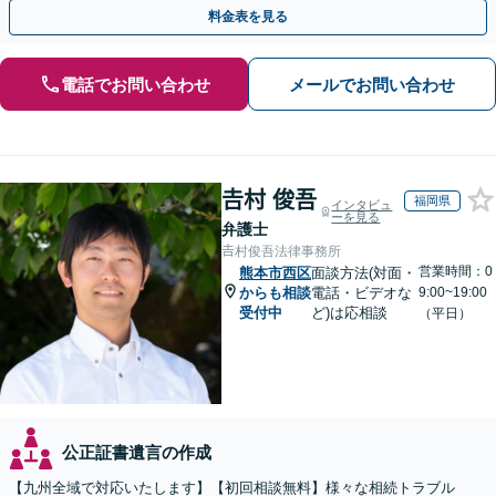
執行／事業承継など、お任せください」【休日相談あり】
料金表を見る
電話でお問い合わせ
メールでお問い合わせ
𠮷村 俊吾
福岡県
インタビュ
ーを見る
弁護士
𠮷村俊吾法律事務所
営業時間：0
熊本市西区
面談方法(対面・
からも相談
電話・ビデオな
9:00~19:00
受付中
ど)は応相談
（平日）
公正証書遺言の作成
【九州全域で対応いたします】【初回相談無料】様々な相続トラブル