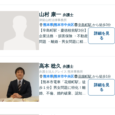
山村 康一
弁護士
津留山村法律事務所
熊本県
熊本市中央区
辛島町駅
から徒歩3分
|
【辛島町駅・慶徳校前駅3分】
詳細を見
企業法務 ・損害保険 ・不動産
る
問題 ・離婚・男女問題に精通
した弁護士が迅速に対応いた
します。お困りの方は、お気
軽にご相談ください。
高本 稔久
弁護士
弁護士法人グレイス 熊本事務所
熊本県
熊本市中央区
花畑町駅
から徒歩1分
|
【熊本市電車「花畑町駅」徒
詳細を見
歩１分】男女問題に特化！離
る
婚、不倫、婚約破棄、認知、
金銭問題など。豊富な経験を
活かし、柔軟に対応すること
が可能です。ご依頼者さまの