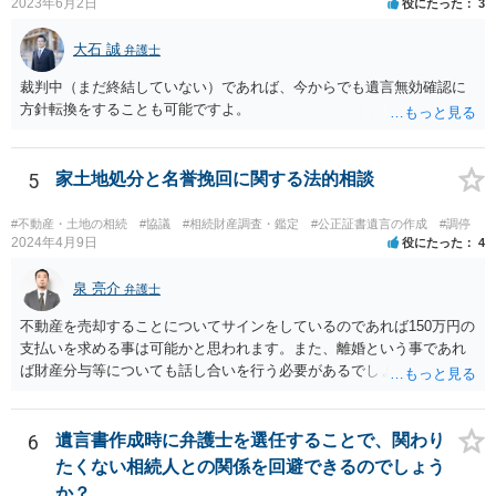
【参考】民法 （遺留分侵害額の請求） 第千四十六条 遺留分権利者及
2023年6月2日
役にたった
3
びその承継人は、受遺者（特定財産承継遺言により財産を承継し又は
相続分の指定を受けた相続人を含む。以下この章において同じ。）又
大石 誠
弁護士
は受贈者に対し、遺留分侵害額に相当する金銭の支払を請求すること
裁判中（まだ終結していない）であれば、今からでも遺言無効確認に
ができる。
方針転換をすることも可能ですよ。
5
家土地処分と名誉挽回に関する法的相談
#不動産・土地の相続
#協議
#相続財産調査・鑑定
#公正証書遺言の作成
#調停
2024年4月9日
役にたった
4
泉 亮介
弁護士
不動産を売却することについてサインをしているのであれば150万円の
支払いを求める事は可能かと思われます。また、離婚という事であれ
ば財産分与等についても話し合いを行う必要があるでしょう。 細かい
事情をお伺いする必要もあるかと思われますので、一度お近くの弁護
士事務所へご相談されると良いでしょう。
6
遺言書作成時に弁護士を選任することで、関わり
たくない相続人との関係を回避できるのでしょう
か？