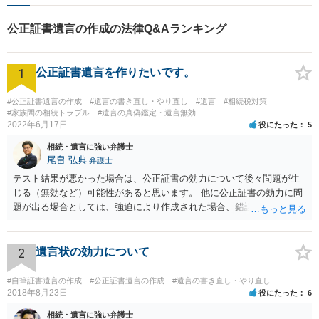
公正証書遺言の作成の法律Q&Aランキング
1
公正証書遺言を作りたいです。
#公正証書遺言の作成
#遺言の書き直し・やり直し
#遺言
#相続税対策
#家族間の相続トラブル
#遺言の真偽鑑定・遺言無効
2022年6月17日
役にたった
5
相続・遺言に強い弁護士
尾畠 弘典
弁護士
テスト結果が悪かった場合は、公正証書の効力について後々問題が生
じる（無効など）可能性があると思います。 他に公正証書の効力に問
題が出る場合としては、強迫により作成された場合、錯誤（勘違い）
の場合などがあります。 遺言の対象となる財産の多寡などにもよりま
すが、弁護士に作成を依頼する場合は、１０～数十万円程度になるケ
ースが多いと思います。 報酬体系は、弁護士ごとに異なりますので一
2
遺言状の効力について
律の基準はありません。
#自筆証書遺言の作成
#公正証書遺言の作成
#遺言の書き直し・やり直し
2018年8月23日
役にたった
6
相続・遺言に強い弁護士