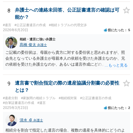
いと思います。
8
弁護士への連絡未回答、公正証書遺言の確認は可
能か？
#遺言
#公正証書遺言の作成
#相続トラブルの代理交渉
2026年6月20日
役にたった
5
相続・遺言に強い弁護士
髙橋 俊太
弁護士
ご記載の委任状は、母親から貴方に対する委任状と思われますが、照
会先となっている弁護士が母親本人の依頼を受けた弁護士なのか、兄
の依頼を受けた弁護士なのか、あるいは遺言作成にどのような立場で
関与しているのかによって、説明を求められる範囲は変わり得るもの
と思われます。 仮に、その弁護士が母親本人から依頼を受けているの
であれば、母親本人に対する報告義務が問題となります。母親が貴方
9
遺言書で割合指定の際の遺産協議分割書の必要性
に一任する旨を明確に伝えており、委任状の内容にも、弁護士との連
とは？
絡、進捗確認、公正証書遺言の作成有無や控えの確認等が含まれてい
#遺産分割
#家族間の相続トラブル
#相続税対策
#公正証書遺言の作成
るのであれば、貴方から進捗状況等の説明を求める余地はあります。
#自筆証書遺言の作成
#遺言
他方で、その弁護士が兄の依頼を受けた弁護士である場合には、兄の
2025年3月23日
役にたった
2
代理人という立場になりますので、貴方や母親に対して当然に進捗状
況を報告する義務があるとは限りません。また、親族間で利害対立が
清水 卓
弁護士
ある可能性がある場合、守秘義務や本人意思確認の観点から、委任状
があるとしても直ちに内容を開示しないこともあり得ます。 公正証書
相続分を割合で指定した遺言の場合、複数の遺産を具体的にどうのよ