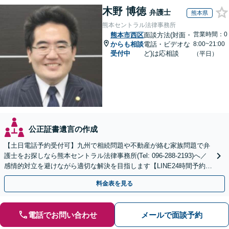
木野 博徳
弁護士
熊本県
熊本セントラル法律事務所
営業時間：0
熊本市西区
面談方法(対面・
からも相談
電話・ビデオな
8:00~21:00
受付中
ど)は応相談
（平日）
公正証書遺言の作成
【土日電話予約受付可】九州で相続問題や不動産が絡む家族問題で弁
護士をお探しなら熊本セントラル法律事務所(Tel: 096-288-2193)へ／
感情的対立を避けながら適切な解決を目指します【LINE24時間予約受
付可】【休日・夜間相談可】
料金表を見る
電話でお問い合わせ
メールで面談予約