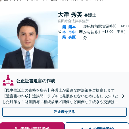
大津 秀英
弁護士
宮田総合法律事務所
慶徳校前駅
営業時間：09:00
熊
熊本
~18:00（平日）
本
市中
から徒歩1
|
県
央区
分
公正証書遺言の作成
【民事信託士の資格を所有】弁護士が最適な解決策をご提案します
【遺言書の作成】遺族間トラブルに発展させないためにもしっかりと
した対策を！財産贈与／相続放棄／調停など面倒な手続きや交渉はす
べて弁護士が代行します。
料金表を見る