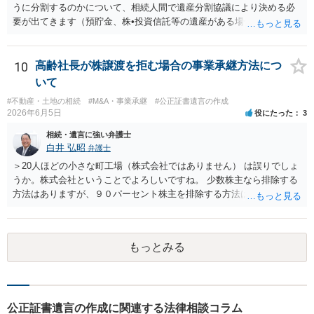
遺言が作成済みである場合でも、生前にその存在や内容を誰に開示す
うに分割するのかについて、相続人間で遺産分割協議により決める必
るかは、基本的には遺言者本人の意思による問題です。まずは、母親
要が出てきます（預貯金、株•投資信託等の遺産がある場合に、どの遺
本人から弁護士に対し、「娘に進捗状況及び公正証書遺言の作成有
産についても相続分の割合で分けるのか、預貯金はある相続人に、株•
無・内容について説明してよい」旨を明確に伝えてもらい、委任状の
投資信託は他の相続人にというような分け方をするのか等について
写しを添付して、期限を区切って書面で回答を求めることが考えられ
は、相続人間で遺産分割協議により決める必要があります）。
10
高齢社長が株譲渡を拒む場合の事業承継方法につ
ます。それでも回答がない場合には、母親本人の意思能力や真意、兄
いて
による不当な関与の有無も含めて、別の弁護士に資料（遺言書案、委
#不動産・土地の相続
#M&A・事業承継
#公正証書遺言の作成
任状、母親の発言内容、弁護士との連絡履歴、兄とのやり取り等）を
2026年6月5日
役にたった
3
示して相談した方がよいように思います。
相続・遺言に強い弁護士
白井 弘昭
弁護士
＞20人ほどの小さな町工場（株式会社ではありません） は誤りでしょ
うか。株式会社ということでよろしいですね。 少数株主なら排除する
方法はありますが、９０パーセント株主を排除する方法は現実的にあ
りません。 事業承継や株譲渡を進めるには、社員全員で本人を説得す
るか、家族を説得して承継させるかしかないでしょう。 また、出資者
がいれば、全員で会社を辞めて新たな会社を立ち上げることも考えら
もっとみる
れます。 それか、しばらく我慢して、社長が没した後に相続人から承
継させるしかないように思えます。 私見ながらご参考まで。
公正証書遺言の作成に関連する法律相談コラム