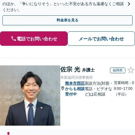
のほか、「争いになりそう」といった不安がある方も遠慮なくご相談
ください。
料金表を見る
電話でお問い合わせ
メールでお問い合わせ
佐宗 光
弁護士
福岡県
赤坂協同法律事務所
営業時間：0
熊本市西区
面談方法(対面・
からも相談
電話・ビデオな
9:00~17:00
受付中
ど)は応相談
（平日）