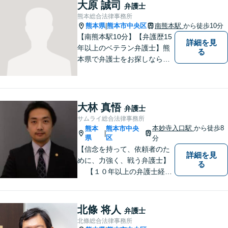
未来が明るくなるよう全力で
大原 誠司
弁護士
サポートいたします【初回相
熊本総合法律事務所
談無料】【子連れ相談可】
熊本県
熊本市中央区
南熊本駅
から徒歩10分
|
【南熊本駅10分】【弁護歴15
詳細を見
年以上のベテラン弁護士】熊
る
本県で弁護士をお探しなら、
まずはご連絡ください！離婚
／借金／刑事事件／相続な
ど、幅広い法律問題に精通し
ています。皆様にとって一番
大林 真悟
弁護士
のパートナーとなれるよう、
サムライ総合法律事務所
精一杯取り組ませていただき
本妙寺入口駅
から徒歩8
熊本
熊本市中央
|
ます。
県
区
分
【信念を持って、依頼者のた
詳細を見
めに、力強く、戦う弁護士】
る
【１０年以上の弁護士経
験】 【①交通事故、②離婚
等の男女トラブル、③顧問弁
護の３つの分野に力を注ぐ弁
北條 将人
弁護士
護士】
北條総合法律事務所