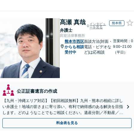
髙瀬 真哉
熊本県
インタビュ
ーを見る
弁護士
田迎法律事務所
営業時間：0
熊本市西区
面談方法(対面・
からも相談
電話・ビデオな
9:00~21:00
受付中
ど)は応相談
（平日）
公正証書遺言の作成
【九州・沖縄エリア対応】【初回相談無料】九州・熊本の相続に詳し
い弁護士！地域の皆さまに寄り添い、有利で納得感のある解決を目指
します。どのようなことでもご相談ください。遺産分割／不動産／遺
言書／使い込み／寄与分／遺留分／相続放棄【完全個室】
料金表を見る