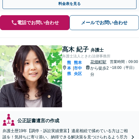
料金表を見る
電話でお問い合わせ
メールでお問い合わせ
髙木 紀子
弁護士
弁護士法人ときわ法律事務所
花畑町駅
営業時間：09:00
熊
熊本
~18:00（平日）
本
市中
から徒歩2
|
県
央区
分
公正証書遺言の作成
弁護士歴19年【調停・訴訟実績豊富】遺産相続で揉めている方はご相
談を！気持ちに寄り添い、納得できる解決策を見つけられるよう尽力