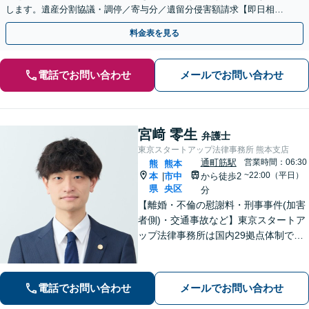
します。遺産分割協議・調停／寄与分／遺留分侵害額請求【即日相談
可】【初回相談無料】【オンライン相談可】
料金表を見る
電話でお問い合わせ
メールでお問い合わせ
宮﨑 零生
弁護士
東京スタートアップ法律事務所 熊本支店
通町筋駅
営業時間：06:30
熊
熊本
~22:00（平日）
本
市中
から徒歩2
|
県
央区
分
【離婚・不倫の慰謝料・刑事事件(加害
者側)・交通事故など】東京スタートア
ップ法律事務所は国内29拠点体制で全
国対応！【ご自宅からの電話相談にも
対応(法律相談は完全予約制)】各分野で
専門性の高い弁護士が寄り添い解決を
電話でお問い合わせ
メールでお問い合わせ
サポートします。