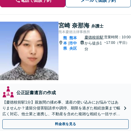
電話で面談予約
メールで面談予約
宮崎 奈那海
弁護士
熊本慶徳法律事務所
慶徳校前駅
営業時間：10:00
熊
熊本
~17:00（平日）
本
市中
から徒歩1
|
県
央区
分
公正証書遺言の作成
【慶徳校前駅1分】親族間の揉め事、遺産の使い込みにお悩みではあ
りませんか？遺留分侵害額請求や調停、期限を過ぎた相続放棄まで幅
広く対応。他士業と連携し、不動産を含めた複雑な相続も一括サポー
トします。【WEB相談可能】【夜間面談可】
料金表を見る