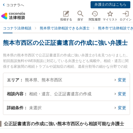
弁護士の方はこちら
ココナラへ
投稿する
探す
閲覧履歴
マイリスト
ログイン
ココナラ法律相談
熊本県で法律相談できる弁護士
熊本市で法律相談で
熊本市西区の公正証書遺言の作成に強い弁護士
熊本県の熊本市西区で公正証書遺言の作成に強い弁護士が1名見つかりました。
初回面談無料やWEB面談に対応している弁護士なども掲載中。相続・遺言に関
係する家族間の相続トラブルや認知症の相続、遺産分割等の細かな分野での絞
り込み検索もでき便利です。特に弁護士法人田中ひろし法律事務所の田中 裕司
弁護士のプロフィール情報や弁護士費用、強みなどが注目されています。『熊
エリア
熊本県、熊本市西区
変更
本市西区で土日や夜間に発生した公正証書遺言の作成のトラブルを今すぐに弁
護士に相談したい』『公正証書遺言の作成のトラブル解決の実績豊富な近くの
相談内容
相続・遺言、公正証書遺言の作成
変更
弁護士を検索したい』『初回相談無料で公正証書遺言の作成を法律相談できる
熊本市西区内の弁護士に相談予約したい』などでお困りの相談者さんにおすす
めです。
詳細条件
未選択
変更
公正証書遺言の作成に強い熊本市西区から相談可能な弁護士