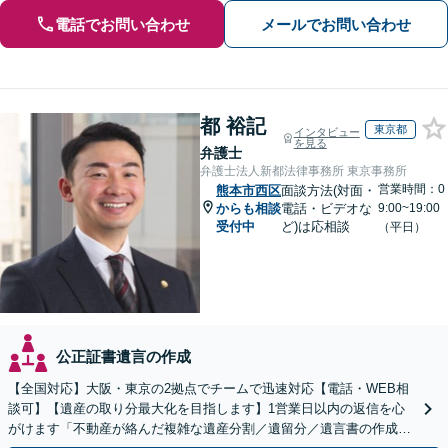
電話でお問い合わせ
メールでお問い合わせ
都 裕記
東京都
インタビュー
を見る
弁護士
弁護士法人新都法律事務所 東京事務所
営業時間：0
熊本市西区
面談方法(対面・
からも相談
電話・ビデオな
9:00~19:00
受付中
ど)は応相談
（平日）
公正証書遺言の作成
【全国対応】大阪・東京の2拠点でチームで迅速対応【電話・WEB相
談可】【遺産の取り分最大化を目指します】1営業日以内の返信を心
がけます「不動産が絡んだ複雑な遺産分割／遺留分／遺言書の作成・