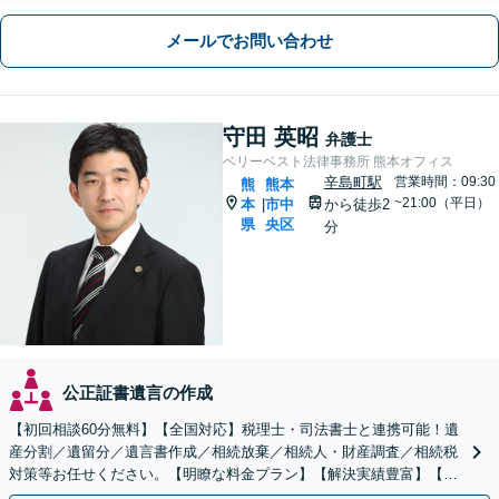
メールでお問い合わせ
守田 英昭
弁護士
ベリーベスト法律事務所 熊本オフィス
辛島町駅
営業時間：09:30
熊
熊本
~21:00（平日）
本
市中
から徒歩2
|
県
央区
分
公正証書遺言の作成
【初回相談60分無料】【全国対応】税理士・司法書士と連携可能！遺
産分割／遺留分／遺言書作成／相続放棄／相続人・財産調査／相続税
対策等お任せください。【明瞭な料金プラン】【解決実績豊富】【電
話相談可】