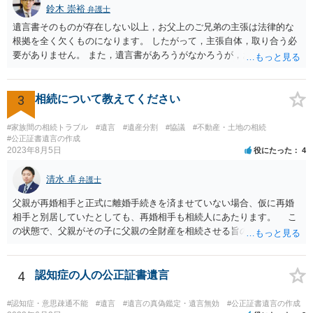
鈴木 崇裕
弁護士
遺言書そのものが存在しない以上，お父上のご兄弟の主張は法律的な
根拠を全く欠くものになります。 したがって，主張自体，取り合う必
要がありません。 また，遺言書があろうがなかろうが，お父上のご兄
弟と面会しなければならない義務はもともとありません。 峰岸先生の
ご回答にもありますが， 代理人弁護士をたてて，その弁護士から相手
方に対して， ・相続に関する主張は法的根拠がなく，一切応じないこ
3
相続について教えてください
と ・今後一切の連絡をしてこないでほしいこと ・連絡を継続してくる
ようであれば警察への通報や法的措置も辞さないこと などを記載した
#家族間の相続トラブル
#遺言
#遺産分割
#協議
#不動産・土地の相続
書面を発送してもらうことがよろしいように思います。
#公正証書遺言の作成
2023年8月5日
役にたった
4
清水 卓
弁護士
父親が再婚相手と正式に離婚手続きを済ませていない場合、仮に再婚
相手と別居していたとしても、再婚相手も相続人にあたります。 こ
の状態で、父親がその子に父親の全財産を相続させる旨の公正証書遺
言を残した場合、一旦は子が父親の全財産を相続することになります
が、再婚相手の遺留分を侵害しているため、再婚相手から相続人
（子）に対して遺留分侵害額請求権が行使される可能性があります。
4
認知症の人の公正証書遺言
お悩みのようであれば、問題の当事者であるお父様本人がお住まい
の地域等の弁護士に直接相談してみるのが望ましいように思います。
#認知症・意思疎通不能
#遺言
#遺言の真偽鑑定・遺言無効
#公正証書遺言の作成