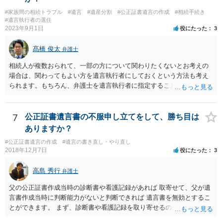
#家族間の相続トラブル
#遺言
#遺産分割
#公正証書遺言の作成
#相続手続き
#遺言執行者の選任
2023年9月1日
役にたった
3
髙橋 俊太
弁護士
相続人が複数おられて、一部の方について関わりたくないとお考えの
場合は、関わってもよい方を遺言執行者にしておくという方法も考え
られます。もちろん、弁護士を遺言執行者に指定することもできます
が、（関わってもよい）相続人を遺言執行者に指定しておいて、その
方に再委任の権限を付与しておくという方法もあります。 一度、弁護
士に直接ご相談されることをお勧めいたします。
7
公正証書遺言書の不服申し立てをして、勝ち目は
ありますか？
#公正証書遺言の作成
#遺言の書き直し・やり直し
2018年12月7日
役にたった
3
高島 秀行
弁護士
父の公正証書作成当時の診断書や看護記録があれば 取寄せて、父が遺
言書作成当時に判断能力がないと判断できれば 遺言書を無効とするこ
とができます。 まず、診断書や看護記録を取り寄せるのが重要となり
ます。 ご自分で取り寄せるか、弁護士に取り寄せてもらうかしたらよ