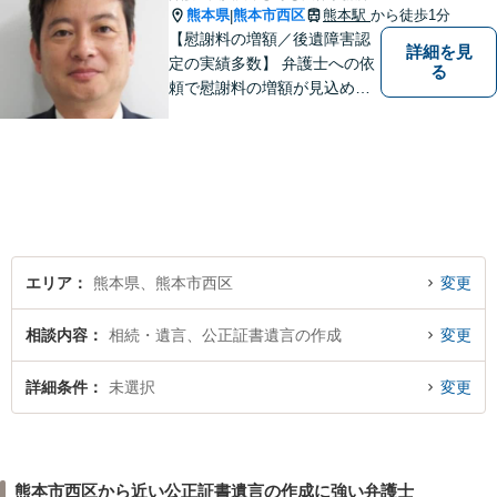
熊本県
熊本市西区
熊本駅
から徒歩1分
|
【慰謝料の増額／後遺障害認
詳細を見
定の実績多数】 弁護士への依
る
頼で慰謝料の増額が見込めま
す【破産・任意整理・個人再
生に対応】ご希望に沿った債
務整理をご提案【遺産相続の
ノウハウ多数】相続手続きか
ら遺言書までトータルサポー
ト【JR熊本駅から徒歩1分】
エリア
熊本県、熊本市西区
変更
相談内容
相続・遺言、公正証書遺言の作成
変更
詳細条件
未選択
変更
熊本市西区から近い公正証書遺言の作成に強い弁護士