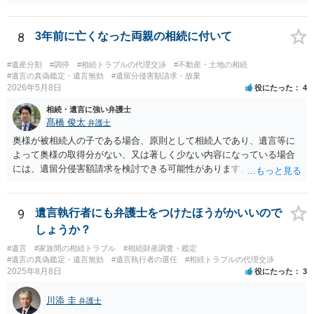
8
3年前に亡くなった両親の相続に付いて
#遺産分割
#調停
#相続トラブルの代理交渉
#不動産・土地の相続
#遺言の真偽鑑定・遺言無効
#遺留分侵害額請求・放棄
2026年5月8日
役にたった
4
相続・遺言に強い弁護士
髙橋 俊太
弁護士
奥様が被相続人の子である場合、原則として相続人であり、遺言等に
よって奥様の取得分がない、又は著しく少ない内容になっている場合
には、遺留分侵害額請求を検討できる可能性があります。ただし、
「相続は３年以内」という説明は、遺留分そのものではなく、相続登
記の義務化に関する説明と混同されている可能性があります。相続登
記については、不動産を相続で取得したことを知った日から３年以内
9
遺言執行者にも弁護士をつけたほうがかいいので
に申請する義務があります。一方、遺留分侵害額請求は、相続開始お
しょうか？
よび遺留分を侵害する贈与・遺贈があったことを知った時から１年で
#遺言
#家族間の相続トラブル
#相続財産調査・鑑定
時効にかかります。また、相続開始から１０年が経過すると、認識の
#遺言の真偽鑑定・遺言無効
#遺言執行者の選任
#相続トラブルの代理交渉
有無にかかわらず行使できなくなります。 奥様がご両親の死亡を最近
2025年8月8日
役にたった
3
まで知らなかったのであれば、少なくとも「知った時から１年」の時
効がいつから進むかは慎重に検討する必要があります。ただし、死亡
川添 圭
弁護士
から３年が経過しているとのことですので、早急に戸籍、遺言の有