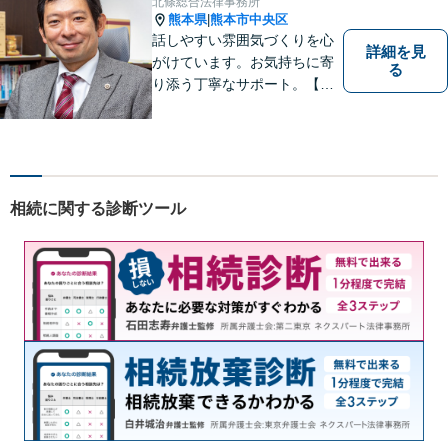
北條総合法律事務所
熊本県
熊本市中央区
|
話しやすい雰囲気づくりを心
詳細を見
がけています。お気持ちに寄
る
り添う丁寧なサポート。【借
金・債務整理】将来を見据え
た最善策をご提案【労働・雇
用】証拠集めから手厚くサポ
ート。企業からのご相談も承
ります【交通事故】弁護士費
相続に関する診断ツール
用特約の利用可【夜間・休日
面談可】