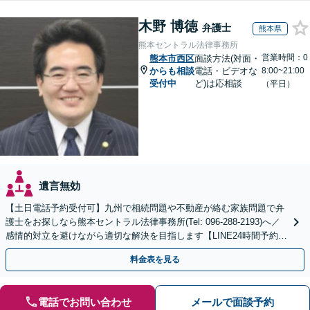
木野 博徳
弁護士
熊本県
熊本セントラル法律事務所
営業時間：0
熊本市西区
面談方法(対面・
からも相談
電話・ビデオな
8:00~21:00
受付中
ど)は応相談
（平日）
遺言無効
【土日電話予約受付可】九州で相続問題や不動産が絡む家族問題で弁
護士をお探しなら熊本セントラル法律事務所(Tel: 096-288-2193)へ／
感情的対立を避けながら適切な解決を目指します【LINE24時間予約受
付可】【休日・夜間相談可】
料金表を見る
電話でお問い合わせ
メールで面談予約