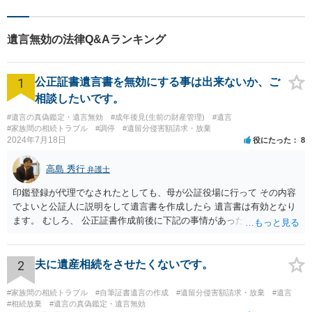
遺言無効の法律Q&Aランキング
1
公正証書遺言書を無効にする事は出来ないか、ご
相談したいです。
#遺言の真偽鑑定・遺言無効
#成年後見(生前の財産管理)
#遺言
#家族間の相続トラブル
#調停
#遺留分侵害額請求・放棄
2024年7月18日
役にたった
8
高島 秀行
弁護士
印鑑登録が代理でなされたとしても、母が公証役場に行って その内容
でよいと公証人に説明をして遺言書を作成したら 遺言書は有効となり
ます。 むしろ、 公正証書作成前後に下記の事情があったことが証明で
きれば判断能力がなく 無効だったと主張することが可能です。 翌年1
月に携帯が新しくなった母からの第一声は「ここにいたら殺される」
「面会に来てくれ」で、長男に聞くと「面会は出来ない。俺は携帯電
2
夫に遺産相続をさせたくないです。
話の使い方を教える為に会っている」「母の話は聞かなくて良い」と
電話が切れました。その後の電話でも「食事に毒が入っている」「体
#家族間の相続トラブル
#自筆証書遺言の作成
#遺留分侵害額請求・放棄
#遺言
にチップが埋められている」等、おかしかったです。 当時の診療記
#相続放棄
#遺言の真偽鑑定・遺言無効