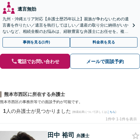
遺言無効
九州・沖縄エリア対応【弁護士歴25年以上】親族が争わないための遺
言書を作りたい／遺言を執行してほしい／遺産の取り分に納得がいか
ないなど、相続全般のお悩みは、経験豊富な弁護士にお任せを。複雑
な問題も粘り強く対応し、解決に導きます。
事例を見る(1件)
料金表を見る
電話でお問い合わせ
メールで面談予約
熊本市西区に所在する弁護士
熊本市西区の事務所等での面談予約が可能です。
1
人の弁護士が見つかりました
(検索結果について詳しくは
こちら
)
1件中 1-1件を表示
田中 裕司
弁護士