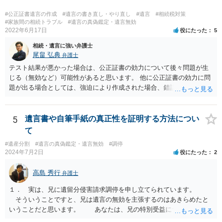
#公正証書遺言の作成
#遺言の書き直し・やり直し
#遺言
#相続税対策
#家族間の相続トラブル
#遺言の真偽鑑定・遺言無効
2022年6月17日
役にたった
5
相続・遺言に強い弁護士
尾畠 弘典
弁護士
テスト結果が悪かった場合は、公正証書の効力について後々問題が生
じる（無効など）可能性があると思います。 他に公正証書の効力に問
題が出る場合としては、強迫により作成された場合、錯誤（勘違い）
の場合などがあります。 遺言の対象となる財産の多寡などにもよりま
すが、弁護士に作成を依頼する場合は、１０～数十万円程度になるケ
ースが多いと思います。 報酬体系は、弁護士ごとに異なりますので一
5
遺言書や自筆手紙の真正性を証明する方法につい
律の基準はありません。
て
#遺産分割
#遺言の真偽鑑定・遺言無効
#調停
2024年7月2日
役にたった
2
高島 秀行
弁護士
１． 実は、兄に遺留分侵害請求調停を申し立てられています。
そういうことですと、兄は遺言の無効を主張するのはあきらめたと
いうことだと思います。 あなたは、兄の特別受益について立証し
て、遺留分の問題を解決すればよいと思います。 弁護士に面談で