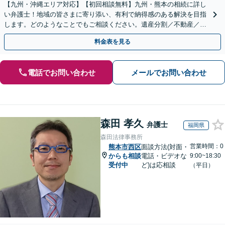
【九州・沖縄エリア対応】【初回相談無料】九州・熊本の相続に詳し
い弁護士！地域の皆さまに寄り添い、有利で納得感のある解決を目指
します。どのようなことでもご相談ください。遺産分割／不動産／遺
言書／使い込み／寄与分／遺留分／相続放棄【完全個室】
料金表を見る
電話でお問い合わせ
メールでお問い合わせ
森田 孝久
弁護士
福岡県
森田法律事務所
営業時間：0
熊本市西区
面談方法(対面・
からも相談
電話・ビデオな
9:00~18:30
受付中
ど)は応相談
（平日）