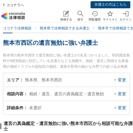
弁護士の方はこちら
ココナラへ
投稿する
探す
閲覧履歴
マイリスト
ログイン
ココナラ法律相談
熊本県で法律相談できる弁護士
熊本市で法律相談で
熊本市西区の遺言無効に強い弁護士
熊本県の熊本市西区で遺言無効に強い弁護士が1名見つかりました。初回面談無
料やWEB面談に対応している弁護士なども掲載中。相続・遺言に関係する家族
間の相続トラブルや認知症の相続、遺産分割等の細かな分野での絞り込み検索
もでき便利です。特に弁護士法人田中ひろし法律事務所の田中 裕司弁護士のプ
ロフィール情報や弁護士費用、強みなどが注目されています。『熊本市西区で
エリア
熊本県、熊本市西区
変更
土日や夜間に発生した遺言無効のトラブルを今すぐに弁護士に相談したい』
『遺言無効のトラブル解決の実績豊富な近くの弁護士を検索したい』『初回相
相談内容
相続・遺言、遺言の真偽鑑定・遺言無効
変更
談無料で遺言無効を法律相談できる熊本市西区内の弁護士に相談予約したい』
などでお困りの相談者さんにおすすめです。
詳細条件
未選択
変更
遺言の真偽鑑定・遺言無効に強い熊本市西区から相談可能な弁護
士