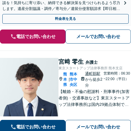
談を！気持ちに寄り添い、納得できる解決策を見つけられるよう尽力
します。遺産分割協議・調停／寄与分／遺留分侵害額請求【即日相談
可】【初回相談無料】【オンライン相談可】
料金表を見る
電話でお問い合わせ
メールでお問い合わせ
宮﨑 零生
弁護士
東京スタートアップ法律事務所 熊本支店
通町筋駅
営業時間：06:30
熊
熊本
~22:00（平日）
本
市中
から徒歩2
|
県
央区
分
【離婚・不倫の慰謝料・刑事事件(加害
者側)・交通事故など】東京スタートア
ップ法律事務所は国内29拠点体制で全
国対応！【ご自宅からの電話相談にも
対応(法律相談は完全予約制)】各分野で
専門性の高い弁護士が寄り添い解決を
電話でお問い合わせ
メールでお問い合わせ
サポートします。