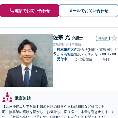
電話でお問い合わせ
メールでお問い合わせ
佐宗 光
弁護士
福岡県
赤坂協同法律事務所
営業時間：0
熊本市西区
面談方法(対面・
からも相談
電話・ビデオな
9:00~17:00
受付中
ど)は応相談
（平日）
遺言無効
【九州沖縄エリア対応】遺産分割の対立や不動産相続など幅広く対
応！接客業の経験を活かし、お気持ちに寄り添って本音を引き出しま
す。「敷居が高い」と思わず、些細なことも安心してお聞かせくださ