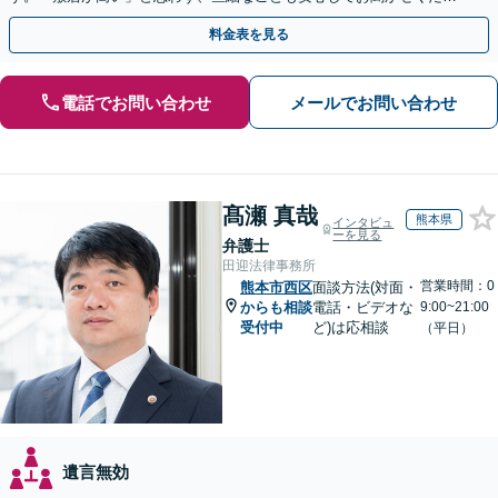
い【初回相談無料】【夜間・休日相談可】
料金表を見る
電話でお問い合わせ
メールでお問い合わせ
髙瀬 真哉
熊本県
インタビュ
ーを見る
弁護士
田迎法律事務所
営業時間：0
熊本市西区
面談方法(対面・
からも相談
電話・ビデオな
9:00~21:00
受付中
ど)は応相談
（平日）
遺言無効