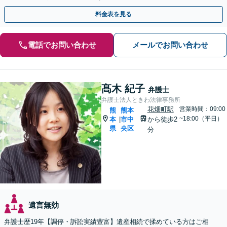
話相談可】
料金表を見る
電話でお問い合わせ
メールでお問い合わせ
髙木 紀子
弁護士
弁護士法人ときわ法律事務所
花畑町駅
営業時間：09:00
熊
熊本
~18:00（平日）
本
市中
から徒歩2
|
県
央区
分
遺言無効
弁護士歴19年【調停・訴訟実績豊富】遺産相続で揉めている方はご相