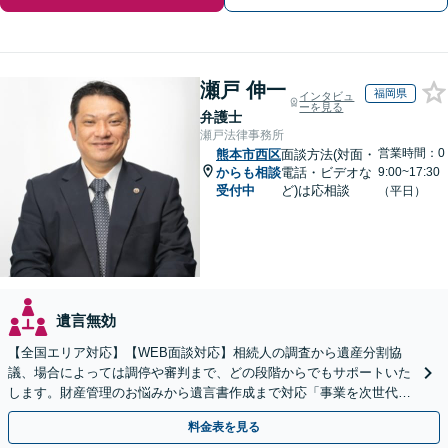
瀬戸 伸一
福岡県
インタビュ
ーを見る
弁護士
瀬戸法律事務所
営業時間：0
熊本市西区
面談方法(対面・
からも相談
電話・ビデオな
9:00~17:30
受付中
ど)は応相談
（平日）
遺言無効
【全国エリア対応】【WEB面談対応】相続人の調査から遺産分割協
議、場合によっては調停や審判まで、どの段階からでもサポートいた
します。財産管理のお悩みから遺言書作成まで対応「事業を次世代に
引き継ぐ安心の事業承継をサポート」【完全個室相談】
料金表を見る