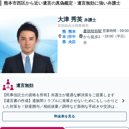
熊本市西区から近い遺言の真偽鑑定・遺言無効に強い弁護士
大津 秀英
弁護士
宮田総合法律事務所
慶徳校前駅
営業時間：09:00
熊
熊本
~18:00（平日）
本
市中
から徒歩1
|
県
央区
分
遺言無効
【民事信託士の資格を所有】弁護士が最適な解決策をご提案します
【遺言書の作成】遺族間トラブルに発展させないためにもしっかりと
した対策を！財産贈与／相続放棄／調停など面倒な手続きや交渉はす
べて弁護士が代行します。
料金表を見る