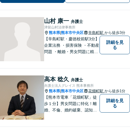
山村 康一
弁護士
津留山村法律事務所
熊本県
熊本市中央区
辛島町駅
から徒歩3分
|
【辛島町駅・慶徳校前駅3分】
詳細を見
企業法務 ・損害保険 ・不動産
る
問題 ・離婚・男女問題に精通
した弁護士が迅速に対応いた
します。お困りの方は、お気
軽にご相談ください。
高本 稔久
弁護士
弁護士法人グレイス 熊本事務所
熊本県
熊本市中央区
花畑町駅
から徒歩1分
|
【熊本市電車「花畑町駅」徒
詳細を見
歩１分】男女問題に特化！離
る
婚、不倫、婚約破棄、認知、
金銭問題など。豊富な経験を
活かし、柔軟に対応すること
が可能です。ご依頼者さまの