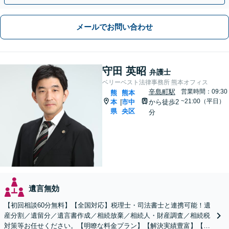
メールでお問い合わせ
守田 英昭
弁護士
ベリーベスト法律事務所 熊本オフィス
辛島町駅
営業時間：09:30
熊
熊本
~21:00（平日）
本
市中
から徒歩2
|
県
央区
分
遺言無効
【初回相談60分無料】【全国対応】税理士・司法書士と連携可能！遺
産分割／遺留分／遺言書作成／相続放棄／相続人・財産調査／相続税
対策等お任せください。【明瞭な料金プラン】【解決実績豊富】【電