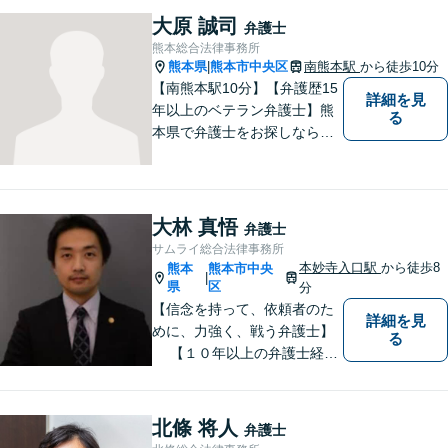
未来が明るくなるよう全力で
大原 誠司
弁護士
サポートいたします【初回相
熊本総合法律事務所
談無料】【子連れ相談可】
熊本県
熊本市中央区
南熊本駅
から徒歩10分
|
【南熊本駅10分】【弁護歴15
詳細を見
年以上のベテラン弁護士】熊
る
本県で弁護士をお探しなら、
まずはご連絡ください！離婚
／借金／刑事事件／相続な
ど、幅広い法律問題に精通し
ています。皆様にとって一番
大林 真悟
弁護士
のパートナーとなれるよう、
サムライ総合法律事務所
精一杯取り組ませていただき
本妙寺入口駅
から徒歩8
熊本
熊本市中央
|
ます。
県
区
分
【信念を持って、依頼者のた
詳細を見
めに、力強く、戦う弁護士】
る
【１０年以上の弁護士経
験】 【①交通事故、②離婚
等の男女トラブル、③顧問弁
護の３つの分野に力を注ぐ弁
北條 将人
弁護士
護士】