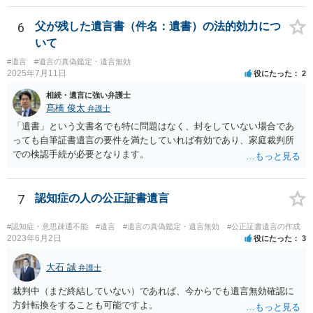
詳しい事情を話して相談された方がよいと思います。
6
父が残した遺言書（件名：遺書）の法的効力につ
いて
#遺言
#遺言の真偽鑑定・遺言無効
2025年7月11日
役にたった
2
相続・遺言に強い弁護士
髙橋 俊太
弁護士
「遺書」という文書名でも特に問題はなく、封をしていない場合であ
っても自筆証書遺言の要件を満たしていれば有効であり、家庭裁判所
での検認手続が必要となります。
7
認知症の人の公正証書遺言
#認知症・意思疎通不能
#遺言
#遺言の真偽鑑定・遺言無効
#公正証書遺言の作成
2023年6月2日
役にたった
3
大石 誠
弁護士
裁判中（まだ終結していない）であれば、今からでも遺言無効確認に
方針転換をすることも可能ですよ。