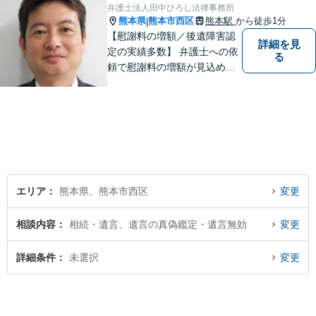
弁護士法人田中ひろし法律事務所
熊本県
熊本市西区
熊本駅
から徒歩1分
|
【慰謝料の増額／後遺障害認
詳細を見
定の実績多数】 弁護士への依
る
頼で慰謝料の増額が見込めま
す【破産・任意整理・個人再
生に対応】ご希望に沿った債
務整理をご提案【遺産相続の
ノウハウ多数】相続手続きか
ら遺言書までトータルサポー
ト【JR熊本駅から徒歩1分】
エリア
熊本県、熊本市西区
変更
相談内容
相続・遺言、遺言の真偽鑑定・遺言無効
変更
詳細条件
未選択
変更