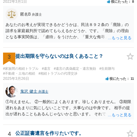
2022年3月1日
役にたった
8
録、介護認定の資料、介護記録を取得して 弁護士に面談で相談された
方がよいと思います。
匿名B
弁護士
あなたのお考えが実現できるかどうかは、民法８９２条の「廃除」の
請求を家庭裁判所で認めてもらえるかどうか、です。「廃除」の理由
となる事実関係は、「虐待」をうけたか、「重大な侮辱」を受けた
か、推定相続人たる夫に「その他著しい非行」があったか否かです。
「廃除」は遺言でも可能です（民法８９３条）。 弁護士に具体的な事
情を話して相談して、「廃除」が可能か、実際に法律相談を受けるこ
3
提出期限を守らないのは良くあること？
とをお勧めします。
#家族間の相続トラブル
#遺言
#遺言の真偽鑑定・遺言無効
#生前贈与
#不動産・土地の相続
#相続トラブルの代理交渉
2025年3月26日
役にたった
11
鬼沢 健士
弁護士
①与えません。 ②一般的によくあります。珍しくありません。 ③期限
遅れをあまりに気にしないことです。大事なのは中身です。 相手の提
出が遅れることもあるんじゃないかと思います。 それでもあなた有利
にはなりません。
4
公正証書遺言を作りたいです。