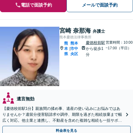
電話で面談予約
メールで面談予約
宮崎 奈那海
弁護士
熊本慶徳法律事務所
慶徳校前駅
営業時間：10:00
熊
熊本
~17:00（平日）
本
市中
から徒歩1
|
県
央区
分
遺言無効
【慶徳校前駅1分】親族間の揉め事、遺産の使い込みにお悩みではあ
りませんか？遺留分侵害額請求や調停、期限を過ぎた相続放棄まで幅
広く対応。他士業と連携し、不動産を含めた複雑な相続も一括サポー
トします。【WEB相談可能】【夜間面談可】
料金表を見る