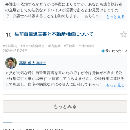
無、不動産登記、遺産分割協議書の有無を確認した方がよいでしょ
弁護士へ依頼するかどうかは事案によりますが、あなたも遺言執行者
う。特に、お姉様側だけで不動産名義を変更している場合、遺言があ
の立場としての法的なアドバイスが必要であるとお見受けしますの
ったのか、遺産分割協議書が作成されているのか、奥様の署名押印が
で、弁護士へ相談することをお勧めします。「あちらの弁護士」（元
あるのかが重要です。奥様が何も署名していないのであれば、遺留分
嫁と娘の弁護士のことでしょうか）へ聴いても、自分に有利な主張や
以前に、法定相続分や遺産分割未了の問題として整理すべき場合もあ
誘導しかしてこないと思います。
ります。 奥様において戸籍謄本、不動産登記簿、固定資産評価証明
10
生前自筆遺言書と不動産相続について
書、遺言書の有無等を確認し、弁護士に個別に相談した方がよいと思
われます。
#生前贈与
#遺言の真偽鑑定・遺言無効
#不動産・土地の相続
2024年5月24日
役にたった
2
髙橋 俊太
弁護士
＞父が元気な時に自筆遺言書を書いたのですが今は身体が不自由で公
正役場に行く事が出来ず ＞保管してもらえません。 公証役場に連絡を
して相談し、自宅や病院などに公証人に出張してもらって公正証書を
作成するという方法もあります。また、相談して証人を用意してもら
うことも可能です。 ＞不動産名義を父から母に名義変更しておいた方
がいいのではと考えていますがどう思いますか？ 詳細が不明であり何
もっとみる
とも言えないのですが、遺言内容との関わりもあると思いますので、
弁護士に事情等を説明して個別に相談した方がよいように思います。