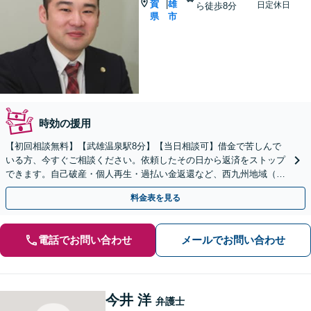
賀
雄
|
日定休日
ら徒歩8分
県
市
時効の援用
【初回相談無料】【武雄温泉駅8分】【当日相談可】借金で苦しんで
いる方、今すぐご相談ください。依頼したその日から返済をストップ
できます。自己破産・個人再生・過払い金返還など、西九州地域（佐
賀・長崎）に根ざした弁護士が借金問題を解決へ導きます。
料金表を見る
電話でお問い合わせ
メールでお問い合わせ
今井 洋
弁護士