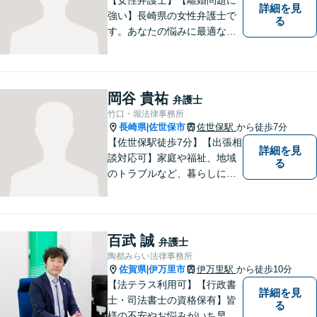
詳細を見
強い】長崎県の女性弁護士で
る
す。あなたの悩みに最適なリ
ーガルサービスを提供させて
いただきます。
岡谷 貴祐
弁護士
竹口・堀法律事務所
長崎県
佐世保市
佐世保駅
から徒歩7分
|
【佐世保駅徒歩7分】【出張相
詳細を見
談対応可】家庭や福祉、地域
る
のトラブルなど、暮らしに根
ざしたご相談を中心に取り組
んでいます。 安心してご相談
いただける存在を目指し、丁
寧にお話を伺うことを大切に
百武 誠
弁護士
しています。
陶都みらい法律事務所
佐賀県
伊万里市
伊万里駅
から徒歩10分
|
【法テラス利用可】【行政書
詳細を見
士・司法書士の資格保有】皆
る
様の不安やお悩みがいち早く