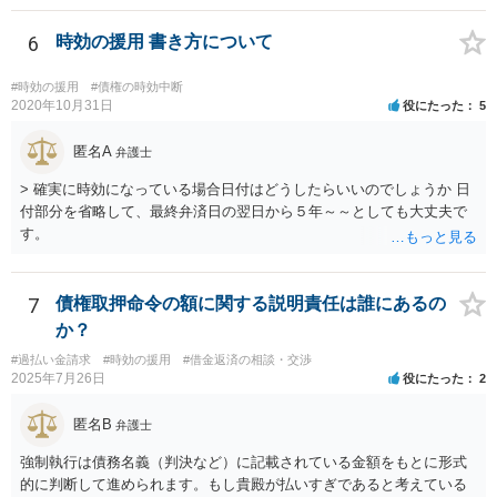
誤だけをあらそい、形成がまずくなってから和解の話も出来ますが、
そのタイミングなどご本人のみでの訴訟では測りにくいのではないで
6
時効の援用 書き方について
しょうか。それならば書いておくほうが安心です）
#時効の援用
#債権の時効中断
2020年10月31日
役にたった
5
匿名A
弁護士
> 確実に時効になっている場合日付はどうしたらいいのでしょうか 日
付部分を省略して、最終弁済日の翌日から５年～～としても大丈夫で
す。
7
債権取押命令の額に関する説明責任は誰にあるの
か？
#過払い金請求
#時効の援用
#借金返済の相談・交渉
2025年7月26日
役にたった
2
匿名B
弁護士
強制執行は債務名義（判決など）に記載されている金額をもとに形式
的に判断して進められます。もし貴殿が払いすぎであると考えている