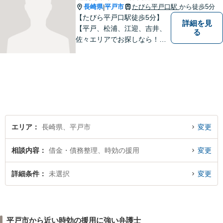
長崎県
平戸市
たびら平戸口駅
から徒歩5分
|
【たびら平戸口駅徒歩5分】
詳細を見
【平戸、松浦、江迎、吉井、
る
佐々エリアでお探しなら！】
少人数体制で、皆様に手厚い
対応を心掛けています。リモ
ート相談／休日・夜間対応な
ど、相談しやすい環境完備◎
地域の皆様のために活動する
弁護士。【駐車場あり】
エリア
長崎県、平戸市
変更
相談内容
借金・債務整理、時効の援用
変更
詳細条件
未選択
変更
平戸市から近い時効の援用に強い弁護士