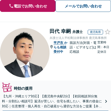
電話でお問い合わせ
メールでお問い合わせ
田代 幸嗣
弁護士
鹿児島県
弁護士法人平松剛法律事務所 鹿児島事務所
営業時
平戸市
か
面談方法(対面・電
らも相談
話・ビデオなど)は
間：本日
受付中
応相談
定休日
時効の援用
【九州・沖縄エリア対応】【鹿児島中央駅2分】【初回相談30分無
料・分割払い相談可】返済が苦しい、住宅を残したい、事業の借金に
対応｜任意整理・個人再生・自己破産から適切な方法をご提案【弁護