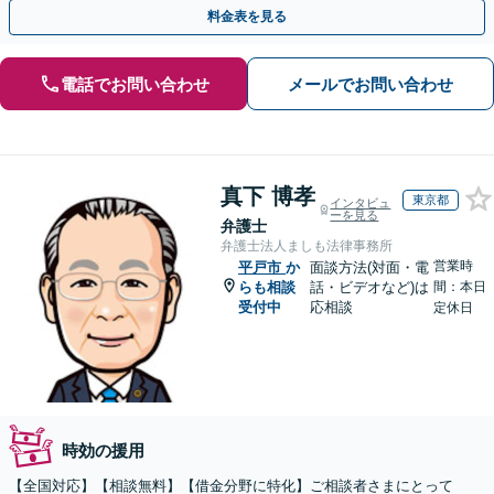
士歴10年以上】
料金表を見る
電話でお問い合わせ
メールでお問い合わせ
真下 博孝
東京都
インタビュ
ーを見る
弁護士
弁護士法人ましも法律事務所
営業時
平戸市
か
面談方法(対面・電
らも相談
話・ビデオなど)は
間：本日
受付中
応相談
定休日
時効の援用
【全国対応】【相談無料】【借金分野に特化】ご相談者さまにとって