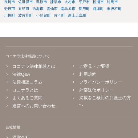
長崎市
佐世保市
島原市
諫早市
大村市
平戸市
松浦市
対馬市
壱岐市
五島市
西海市
雲仙市
南島原市
長与町
時津町
東彼杵町
川棚町
波佐見町
小値賀町
佐々町
新上五島町
ココナラ法律相談について
ココナラ法律相談とは
ご意見・ご要望
法律Q&A
利用規約
法律相談コラム
プライバシーポリシー
ココナラとは
外部送信ポリシー
よくあるご質問
掲載をご検討の弁護士の方
へ
運営へのお問い合わせ
会社情報
運営会社