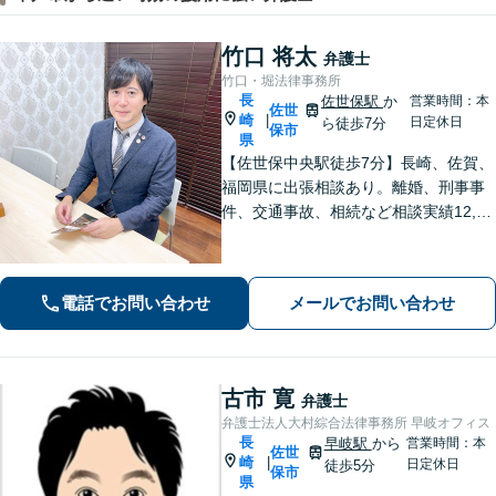
竹口 将太
弁護士
竹口・堀法律事務所
長
佐世保駅
か
営業時間：本
佐世
崎
|
日定休日
ら徒歩7分
保市
県
【佐世保中央駅徒歩7分】長崎、佐賀、
福岡県に出張相談あり。離婚、刑事事
件、交通事故、相続など相談実績12,00
0件以上、メール問合せも可能です。
【まちの法律家】ぜひ、お気軽にご相
談ください。
電話でお問い合わせ
メールでお問い合わせ
古市 寛
弁護士
弁護士法人大村綜合法律事務所 早岐オフィス
長
早岐駅
から
営業時間：本
佐世
崎
|
日定休日
徒歩5分
保市
県