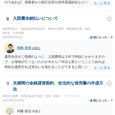
のであれば、債務者から執行抗告や請求異議訴訟などの不服申立手段
を採るという制度の建て付けになっています。その意味では、債務者
側が動く必要があります。
8
入院費未納払いについて
#連帯保証人
#内容証明作成送付
#時効の援用
#慰謝料請求・訴訟
#患者・入所者側
2020年6月2日
役にたった
2
理崎 智英
弁護士
森田先生がご指摘のように、入院費用は３年で時効にかかりますの
で、お母様が亡くなったのが今から７年以上前ということであれば、
時効を援用すれば支払いを免れることができると思います。 そのた
め、分割払いの交渉をするのではなく、弁護士に対して時効援用の内
容証明郵便を送るようにしてください。
9
夫婦間の金銭貸借契約、合法的な借用書の作成方
法
#時効の援用
#借金返済の相談・交渉
#個人・プライベート
2021年4月19日
役にたった
7
内藤 政信
弁護士