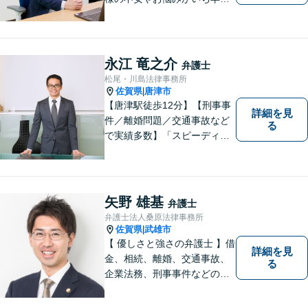
解決できるよう、これまでの
司法書士、行政書士の経験を
活かし、誠心誠意サポートい
たします。また、依頼者様が
永江 竜之介
弁護士
お悩みを話しやすい環境作り
松尾・川島法律事務所
を心がけております。
佐賀県
唐津市
|
【唐津駅徒歩12分】【刑事事
詳細を見
件／離婚問題／交通事故など
る
で実績多数】「スピーディで
的確な判断」がモットーで
す。皆様に寄り添い、目線を
合わせながらどのような解決
が望ましいのかを共に考えま
矢野 雄基
弁護士
す。ぜひお気軽にご相談くだ
弁護士法人桑原法律事務所
さい！【プライバシー完備】
佐賀県
武雄市
|
【 優しさと強さの弁護士 】借
詳細を見
金、相続、離婚、交通事故、
る
企業法務、刑事事件などのご
相談を承っております。まず
はお気軽にご相談ください。