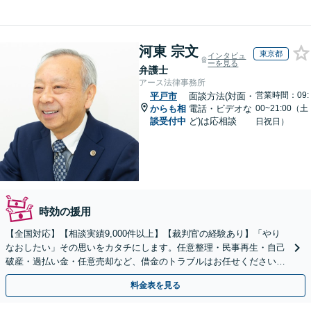
河東 宗文
東京都
インタビュ
ーを見る
弁護士
アース法律事務所
営業時間：09:
平戸市
面談方法(対面・
からも相
電話・ビデオな
00~21:00（土
談受付中
ど)は応相談
日祝日）
時効の援用
【全国対応】【相談実績9,000件以上】【裁判官の経験あり】「やり
なおしたい」その思いをカタチにします。任意整理・民事再生・自己
破産・過払い金・任意売却など、借金のトラブルはお任せください。
【初回相談無料】【全国対応可能】
料金表を見る