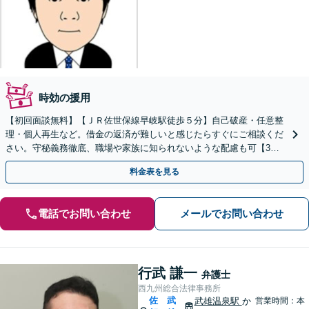
時効の援用
【初回面談無料】【ＪＲ佐世保線早岐駅徒歩５分】自己破産・任意整
理・個人再生など。借金の返済が難しいと感じたらすぐにご相談くだ
さい。守秘義務徹底、職場や家族に知られないような配慮も可【3拠
点に計6人弁護士在籍】
料金表を見る
電話でお問い合わせ
メールでお問い合わせ
行武 謙一
弁護士
西九州総合法律事務所
佐
武
武雄温泉駅
か
営業時間：本