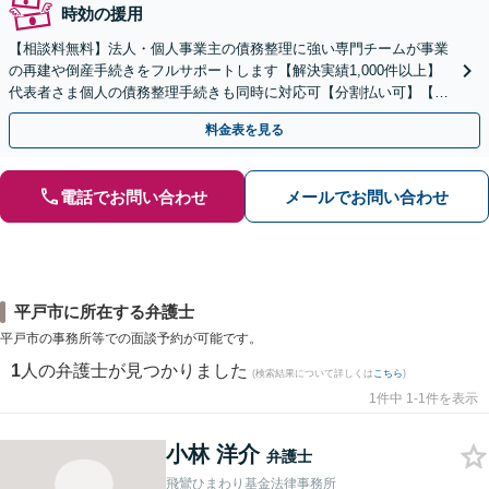
時効の援用
【相談料無料】法人・個人事業主の債務整理に強い専門チームが事業
の再建や倒産手続きをフルサポートします【解決実績1,000件以上】
代表者さま個人の債務整理手続きも同時に対応可【分割払い可】【後
払い応相談】【夜間・休日相談可】
料金表を見る
電話でお問い合わせ
メールでお問い合わせ
平戸市に所在する弁護士
平戸市の事務所等での面談予約が可能です。
1
人の弁護士が見つかりました
(検索結果について詳しくは
こちら
)
1件中 1-1件を表示
小林 洋介
弁護士
飛鸞ひまわり基金法律事務所