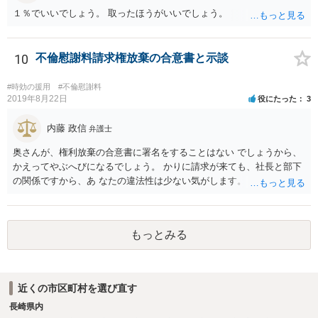
１％でいいでしょう。 取ったほうがいいでしょう。
10
不倫慰謝料請求権放棄の合意書と示談
#時効の援用
#不倫慰謝料
2019年8月22日
役にたった
3
内藤 政信
弁護士
奥さんが、権利放棄の合意書に署名をすることはない でしょうから、
かえってやぶへびになるでしょう。 かりに請求が来ても、社長と部下
の関係ですから、あ なたの違法性は少ない気がします。 また、社長も
当事者として巻き込まれるので、あなたに 請求が来る可能性は、かな
り少ないと思いますね。 放置がいいと思いますよ。
もっとみる
近くの市区町村を選び直す
長崎県内