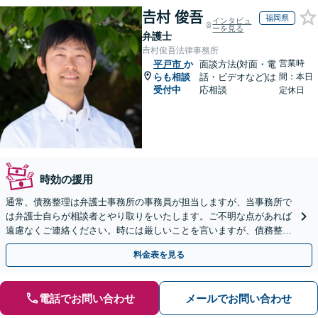
𠮷村 俊吾
福岡県
インタビュ
ーを見る
弁護士
𠮷村俊吾法律事務所
営業時
平戸市
か
面談方法(対面・電
らも相談
話・ビデオなど)は
間：本日
受付中
応相談
定休日
時効の援用
通常、債務整理は弁護士事務所の事務員が担当しますが、当事務所で
は弁護士自らが相談者とやり取りをいたします。ご不明な点があれば
遠慮なくご連絡ください。時には厳しいことを言いますが、債務整理
には相談者様のご協力が必要不可欠です。
料金表を見る
電話でお問い合わせ
メールでお問い合わせ