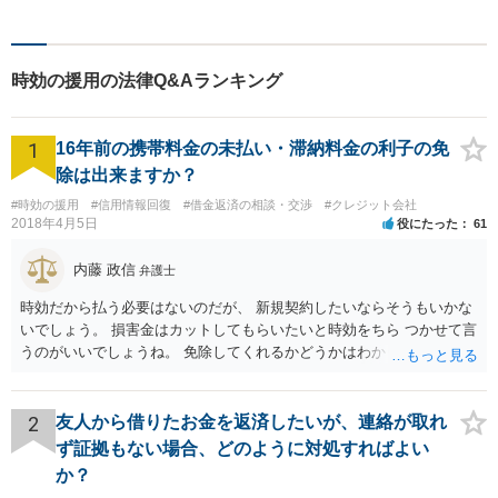
チーム体制による迅速で最適
なリーガルサービスを提供い
たします。
時効の援用の法律Q&Aランキング
1
16年前の携帯料金の未払い・滞納料金の利子の免
除は出来ますか？
#時効の援用
#信用情報回復
#借金返済の相談・交渉
#クレジット会社
2018年4月5日
役にたった
61
内藤 政信
弁護士
時効だから払う必要はないのだが、 新規契約したいならそうもいかな
いでしょう。 損害金はカットしてもらいたいと時効をちら つかせて言
うのがいいでしょうね。 免除してくれるかどうかはわかりませんが。
2
友人から借りたお金を返済したいが、連絡が取れ
ず証拠もない場合、どのように対処すればよい
か？