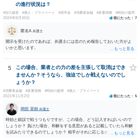
の進行状況は？
#自己破産
#個人・プライベート
#奨学金
#消費者金融
#多重債務
#時効の援用
2024年8月30日
役にたった
7
匿名A
弁護士
開示を受けたのであれば、弁護士には念のため報告しておいた方がよ
いかと思います。
5
この場合、業者との力の差を主張して取消はでき
ませんか？そうなら、強迫でしか戦えないのでし
ょうか？
#消費者金融
#多重債務
#時効の援用
#個人・プライベート
2021年11月2日
役にたった
5
岡田 晃朝
弁護士
時効と錯誤で戦うつもりですが、この場合、どう記入すればいいので
しょうか？ 負けた場合、和解をする意思があると記載していたら和解
を試みたりできるのでしょうか？ 相手がそれに応じるかという問題は
ありますが、可能です。 その旨を記載して出しましょう。 （時効と錯