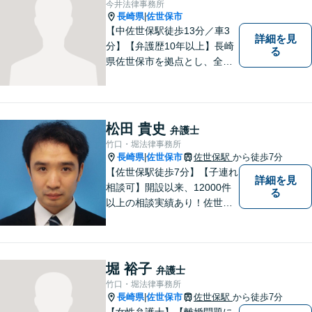
今井法律事務所
長崎県
佐世保市
|
【中佐世保駅徒歩13分／車3
詳細を見
分】【弁護歴10年以上】長崎
る
県佐世保市を拠点とし、全国
各地の法律問題に取り組んで
おります。解決方法のメリッ
トやリスクをご説明し、納得
の解決へと導きます。時間外
松田 貴史
弁護士
のご相談にも対応可能ですの
竹口・堀法律事務所
で、お気軽にご連絡くださ
長崎県
佐世保市
佐世保駅
から徒歩7分
|
い。
【佐世保駅徒歩7分】【子連れ
詳細を見
相談可】開設以来、12000件
る
以上の相談実績あり！佐世保
市を中心に、長崎・佐賀県・
福岡の法律問題に取り組みま
す。離婚問題・交通事故問
題・企業法務等、お困りごと
堀 裕子
弁護士
はなんでもご相談ください。
竹口・堀法律事務所
【他士業連携】
長崎県
佐世保市
佐世保駅
から徒歩7分
|
【女性弁護士】【離婚問題に