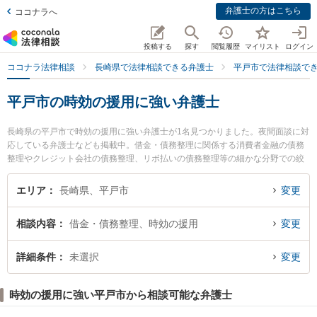
弁護士の方はこちら
ココナラへ
投稿する
探す
閲覧履歴
マイリスト
ログイン
ココナラ法律相談
長崎県で法律相談できる弁護士
平戸市で法律相談で
平戸市の時効の援用に強い弁護士
長崎県の平戸市で時効の援用に強い弁護士が1名見つかりました。夜間面談に対
応している弁護士なども掲載中。借金・債務整理に関係する消費者金融の債務
整理やクレジット会社の債務整理、リボ払いの債務整理等の細かな分野での絞
り込み検索もでき便利です。特に飛鸞ひまわり基金法律事務所の小林 洋介弁護
士のプロフィール情報や弁護士費用、強みなどが注目されています。『平戸市
エリア
長崎県、平戸市
変更
で土日や夜間に発生した時効の援用のトラブルを今すぐに弁護士に相談した
い』『時効の援用のトラブル解決の実績豊富な近くの弁護士を検索したい』
相談内容
借金・債務整理、時効の援用
変更
『初回相談無料で時効の援用を法律相談できる平戸市内の弁護士に相談予約し
たい』などでお困りの相談者さんにおすすめです。
詳細条件
未選択
変更
時効の援用に強い平戸市から相談可能な弁護士