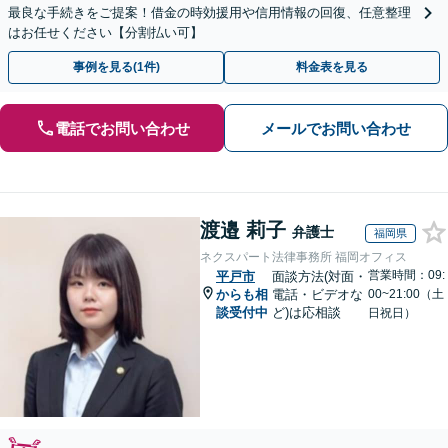
最良な手続きをご提案！借金の時効援用や信用情報の回復、任意整理
はお任せください【分割払い可】
事例を見る(1件)
料金表を見る
電話でお問い合わせ
メールでお問い合わせ
渡邉 莉子
弁護士
福岡県
ネクスパート法律事務所 福岡オフィス
営業時間：09:
平戸市
面談方法(対面・
からも相
電話・ビデオな
00~21:00（土
談受付中
ど)は応相談
日祝日）