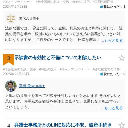
#個人・プライベート
#借金返済の相談・交渉
#時効の援用
#信用情報回復
2024年1月28日
役にたった
8
匿名A
弁護士
法的な面では、 貸金に関して、金額、利息の有無と利率に関して、 証
拠の提示を求め、根拠のないものについては支払い義務がないとい対
応になりますが、 ご自身のケースですと、 円満な解決のため、一定程
度譲歩することもありうるかと思います（譲歩すべきと言っているわ
けではありません）。 何某かの主張をされた場合、あらためて弁護士
に相談されるという形でよいかと思います。
3
示談書の有効性と不備について相談したい
#借金返済の相談・交渉
#時効の援用
#個人・プライベート
#詐欺被害での債務
2025年11月18日
役にたった
5
髙橋 俊太
弁護士
＞地元の弁護士を調べて相談を検討しようかと思います それがよいと
思います。お手元の証拠等を弁護士に見せて、見通しなど相談すると
よいでしょう。
4
弁護士事務所とのLINE対応に不安、破産手続き