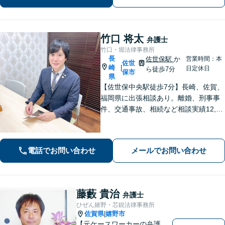
竹口 将太
弁護士
竹口・堀法律事務所
長
佐世保駅
か
営業時間：本
佐世
崎
|
日定休日
ら徒歩7分
保市
県
【佐世保中央駅徒歩7分】長崎、佐賀、
福岡県に出張相談あり。離婚、刑事事
件、交通事故、相続など相談実績12,00
0件以上、メール問合せも可能です。
【まちの法律家】ぜひ、お気軽にご相
談ください。
電話でお問い合わせ
メールでお問い合わせ
藤藪 貴治
弁護士
ひぜん嬉野・芯鋭法律事務所
佐賀県
嬉野市
|
【元ケースワーカーの弁護