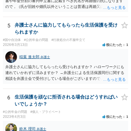
書や年金分割の審判申立書に記載すべき氏名が再婚後の氏になります
ので，（氏が旧姓や婚氏以外ということは普通は再婚又は養子縁組し
たということで）再婚した可能性は疑われると思います。なお，住所
秘匿であればともかく，氏名秘匿を申し立てると，むしろ再婚したこ
とを推察されてしまうのではないかと思います。事案がよくわかりま
5
弁護士さんに協力してもらったら生活保護を受け
せんが，この種の事案では，再婚前に年金分割の手続を行うのがセオ
られますか
リーではないかと思います。
#国や自治体
#公的年金の問題
#行政処分の不服申立て
2026年3月13日
役にたった
1
稲葉 進太郎
弁護士
弁護士さんに協力してもらったら受けられますか？ ハローワークにも
連れていかれずに済みますか？ →弁護士による生活保護同行に関する
相談を弁護士会で受付けしている場合がございますので、お近くの弁
護士会にお問い合わせください。
6
生活保護を頑なに拒否される場合はどうすればい
いでしょうか？
#公的年金の問題
#個人・プライベート
2023年4月3日
役にたった
1
鈴木 理司
弁護士