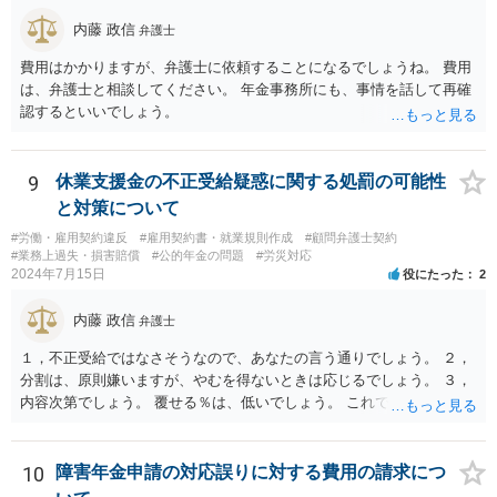
内藤 政信
弁護士
費用はかかりますが、弁護士に依頼することになるでしょうね。 費用
は、弁護士と相談してください。 年金事務所にも、事情を話して再確
認するといいでしょう。
9
休業支援金の不正受給疑惑に関する処罰の可能性
と対策について
#労働・雇用契約違反
#雇用契約書・就業規則作成
#顧問弁護士契約
#業務上過失・損害賠償
#公的年金の問題
#労災対応
2024年7月15日
役にたった
2
内藤 政信
弁護士
１，不正受給ではなさそうなので、あなたの言う通りでしょう。 ２，
分割は、原則嫌いますが、やむを得ないときは応じるでしょう。 ３，
内容次第でしょう。 覆せる％は、低いでしょう。 これで終わります。
10
障害年金申請の対応誤りに対する費用の請求につ