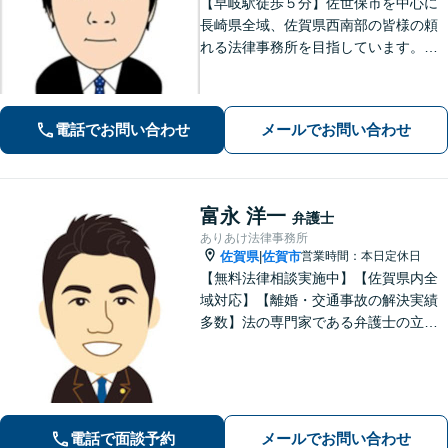
【早岐駅徒歩５分】佐世保市を中心に
長崎県全域、佐賀県西南部の皆様の頼
れる法律事務所を目指しています。相
続・遺言、借金・債務整理、離婚・男
女問題等の身近な法律問題に注力して
います。早期解決には、早めのご相談
電話でお問い合わせ
メールでお問い合わせ
が肝要です。
富永 洋一
弁護士
ありあけ法律事務所
佐賀県
佐賀市
営業時間：本日定休日
|
【無料法律相談実施中】【佐賀県内全
域対応】【離婚・交通事故の解決実績
多数】法の専門家である弁護士の立場
から、依頼者様にとって最も利益とな
ることを第一に考えます。
電話で面談予約
メールでお問い合わせ