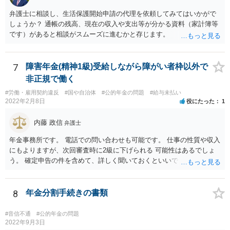
弁護士に相談し、生活保護開始申請の代理を依頼してみてはいかがで
しょうか？ 通帳の残高、現在の収入や支出等が分かる資料（家計簿等
です）があると相談がスムーズに進むかと存じます。
7
障害年金(精神1級)受給しながら障がい者枠以外で
非正規で働く
#労働・雇用契約違反
#国や自治体
#公的年金の問題
#給与未払い
2022年2月8日
役にたった
1
内藤 政信
弁護士
年金事務所です。 電話での問い合わせも可能です。 仕事の性質や収入
にもよりますが、次回審査時に2級に下げられる 可能性はあるでしょ
う。 確定申告の件を含めて、詳しく聞いておくといいでしょう。 弁護
士も知識が乏しいところなので。
8
年金分割手続きの書類
#音信不通
#公的年金の問題
2022年9月3日