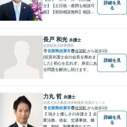
詳細を見
士】【土日祝・夜間も相談可
る
能】【初回相談無料】相談者
さまの声にしっかり耳を傾
け、解決まで丁寧にサポート
します。相続／離婚・男女問
題／交通事故／債務整理／労
長戸 和光
弁護士
働問題など幅広く対応可能で
佐賀駅前法律事務所
す。
佐賀県
佐賀市
佐賀駅
から徒歩1分
|
{佐賀弁護士会の会長を務めま
詳細を見
した} 初心を忘れず、身近にあ
る
る問題を解決し続けます。
力丸 哲
弁護士
弁護士法人桑原法律事務所 佐賀オフィス
佐賀県
佐賀市
佐賀駅
から徒歩1分
|
【 強さと優しさの弁護士 】企
詳細を見
業法務、借金、交通事故、離
る
婚、相続、刑事事件などのご