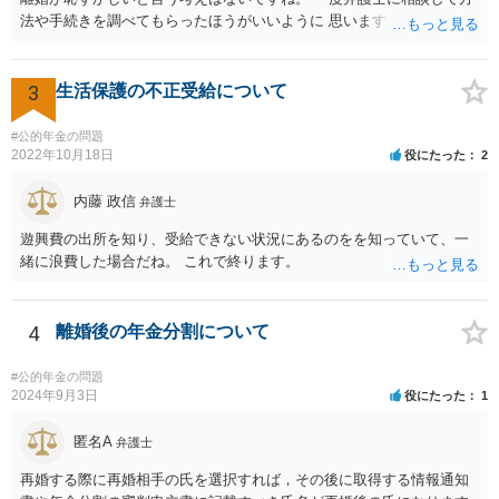
法や手続きを調べてもらったほうがいいように 思います。
3
生活保護の不正受給について
#公的年金の問題
2022年10月18日
役にたった
2
内藤 政信
弁護士
遊興費の出所を知り、受給できない状況にあるのをを知っていて、一
緒に浪費した場合だね。 これで終ります。
4
離婚後の年金分割について
#公的年金の問題
2024年9月3日
役にたった
1
匿名A
弁護士
再婚する際に再婚相手の氏を選択すれば，その後に取得する情報通知