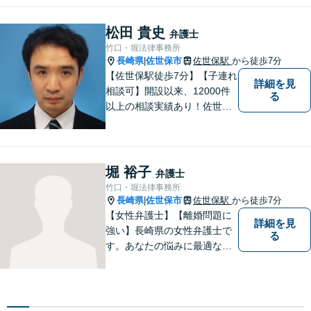
添い、適切な解決へと導きま
す。まずはお気軽にご相談く
松田 貴史
弁護士
ださい。【初回面談無料】
竹口・堀法律事務所
長崎県
佐世保市
佐世保駅
から徒歩7分
|
【佐世保駅徒歩7分】【子連れ
詳細を見
相談可】開設以来、12000件
る
以上の相談実績あり！佐世保
市を中心に、長崎・佐賀県・
福岡の法律問題に取り組みま
す。離婚問題・交通事故問
題・企業法務等、お困りごと
堀 裕子
弁護士
はなんでもご相談ください。
竹口・堀法律事務所
【他士業連携】
長崎県
佐世保市
佐世保駅
から徒歩7分
|
【女性弁護士】【離婚問題に
詳細を見
強い】長崎県の女性弁護士で
る
す。あなたの悩みに最適なリ
ーガルサービスを提供させて
いただきます。