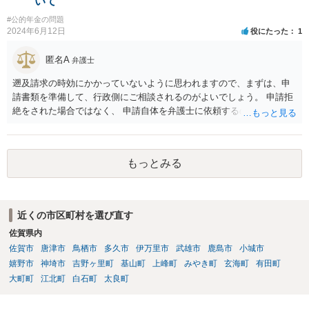
いて
#公的年金の問題
2024年6月12日
役にたった
1
匿名A
弁護士
遡及請求の時効にかかっていないように思われますので、まずは、申
請書類を準備して、行政側にご相談されるのがよいでしょう。 申請拒
絶をされた場合ではなく、 申請自体を弁護士に依頼するのは費用対効
果の点でよろしくないかと思われます。
もっとみる
近くの市区町村を選び直す
佐賀県内
佐賀市
唐津市
鳥栖市
多久市
伊万里市
武雄市
鹿島市
小城市
嬉野市
神埼市
吉野ヶ里町
基山町
上峰町
みやき町
玄海町
有田町
大町町
江北町
白石町
太良町