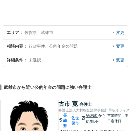
の解決実績。【相続遺言】司
法書士などとも連携しワンス
トップで解決。難事件には他
弁護士と協力も。元調停委
員。
エリア
佐賀県、武雄市
変更
相談内容
行政事件、公的年金の問題
変更
詳細条件
未選択
変更
武雄市から近い公的年金の問題に強い弁護士
古市 寛
弁護士
弁護士法人大村綜合法律事務所 早岐オフィス
長
早岐駅
から
営業時間：本
佐世
崎
|
日定休日
徒歩5分
保市
県