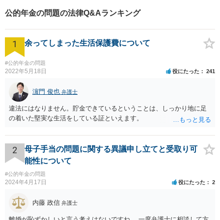
公的年金の問題の法律Q&Aランキング
1
余ってしまった生活保護費について
#公的年金の問題
2022年5月18日
役にたった
241
濵門 俊也
弁護士
違法にはなりません。貯金できているということは、しっかり地に足
の着いた堅実な生活をしている証といえます。
2
母子手当の問題に関する異議申し立てと受取り可
能性について
#公的年金の問題
2024年4月17日
役にたった
2
内藤 政信
弁護士
離婚が恥ずかしいと言う考えはないですね。 一度弁護士に相談して方