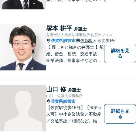
相談を承っております。まず
はお気軽にご相談ください。
チーム体制による迅速で最適
なリーガルサービスを提供い
塚本 耕平
弁護士
たします。
弁護士法人桑原法律事務所 佐賀オフィス
佐賀県
佐賀市
佐賀駅
から徒歩1分
|
【 優しさと強さの弁護士 】離
詳細を見
婚、借金、相続、交通事故、
る
企業法務、刑事事件などのご
相談を承っております。まず
はお気軽にご相談ください。
チーム体制による迅速で最適
なリーガルサービスを提供い
山口 修
弁護士
たします。
山口・佐藤法律事務所
佐賀県
佐賀市
|
【佐賀駅徒歩16分】【法テラ
詳細を見
ス可】中小企業法務／不動産
る
／交通事故／相続など、幅広
いお困りごとに対応！依頼者
様のお気持ちやご事情に寄り