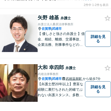
2件中 1-2件を表示
矢野 雄基
弁護士
弁護士法人桑原法律事務所
佐賀県
武雄市
|
【 優しさと強さの弁護士 】借
詳細を見
金、相続、離婚、交通事故、
る
企業法務、刑事事件などのご
相談を承っております。まず
はお気軽にご相談ください。
チーム体制による迅速で最適
なリーガルサービスを提供い
大和 幸四郎
弁護士
たします。
武雄法律事務所
佐賀県
武雄市
武雄温泉駅
から徒歩7分
|
【弁護士歴20年以上】豊富な
詳細を見
経験に裏打ちされた的確でぶ
る
れない弁護スタンス。多数の
著書・メディア出演あり。
【借金・債務整理】約2000件