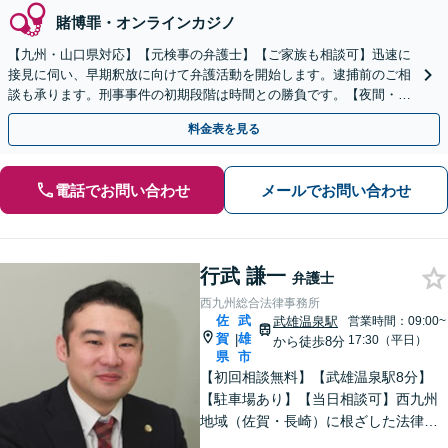
賭博罪・オンラインカジノ
【九州・山口県対応】【元検事の弁護士】【ご家族も相談可】迅速に
接見に伺い、早期釈放に向けて弁護活動を開始します。逮捕前のご相
談も承ります。刑事事件の初期段階は時間との勝負です。【夜間・休
日対応】【完全個室】【天神駅3分】
料金表を見る
電話でお問い合わせ
メールでお問い合わせ
行武 謙一
弁護士
西九州総合法律事務所
佐
武
武雄温泉駅
営業時間：09:00~
賀
雄
|
17:30（平日）
から徒歩8分
県
市
【初回相談無料】【武雄温泉駅8分】
【駐車場あり】【当日相談可】西九州
地域（佐賀・長崎）に根ざした法律事
務所です。まずはお気軽にご相談くだ