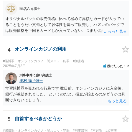
匿名A
弁護士
オリジナルパックの販売価格に比べて極めて高額なカードが入ってい
ることをうたい文句として射倖性を煽って販売し、ハズレのパックで
は販売価格を下回るカードしか入っていない、つまり偶然によってあ
る人は得しある人は損する関係であるなら、やはり賭博に該当する可
能性はあると考えられます。警察が見過ごせない規模になった途端に
販売元を摘発、ということもあり得るでしょう。他方で、数回買って
4
オンラインカジノの利用
見た程度の買主は（よほど大量に購入し、売主とつるんで話題作りを
しているユーチューバーなどを除けば）摘発はされないと思われま
#賭博罪・オンラインカジノ・闇スロット犯罪
#加害者
す。また、福袋のように購入価格と同程度以上の品物が必ず入ってい
2025年7月3日
役にたった
2
ると信じていたのであれば、賭博の故意はなく犯罪にはあたらないで
刑事事件に強い弁護士
しょう。 この点、例えば木曽崇さんが賭博にあたる可能性を指摘して
奥村 徹
弁護士
いますが、その内容は正当だと思います。
常習賭博罪を疑われる行為です 数日前、オンラインカジノに入金後、
銀行が凍結されました。 というのだと、捜査が始まるのかどうかは判
断できないでしょう。
5
自首するべきかどうか
#賭博罪・オンラインカジノ・闇スロット犯罪
#刑事裁判
#不起訴
#加害者