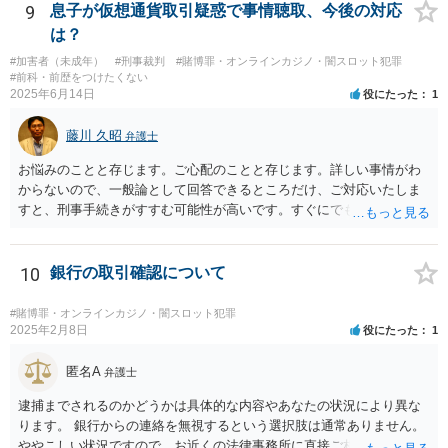
とを明確にしておくことが大切です。また、自治会館の管理者に対
9
息子が仮想通貨取引疑惑で事情聴取、今後の対応
し、参加費の集金を含む利用目的を事前に正確に伝えて了解を得てお
は？
くのが賢明です。
#加害者（未成年）
#刑事裁判
#賭博罪・オンラインカジノ・闇スロット犯罪
#前科・前歴をつけたくない
2025年6月14日
役にたった
1
藤川 久昭
弁護士
お悩みのことと存じます。ご心配のことと存じます。詳しい事情がわ
からないので、一般論として回答できるところだけ、ご対応いたしま
すと、刑事手続きがすすむ可能性が高いです。すぐにでも弁護士に直
接相談されることが良いと思います。なぜならば、法的にきちんと解
明するために、良い知恵を得るには必要だからです。刑事問題は早い
対応が不可欠です。すぐにでも、この手の問題に精通した弁護士等
10
銀行の取引確認について
に、ネットではなく直接相談されるのが良いと思われます。良い解決
になりますよう祈念しております。お力になりたいと思います。
#賭博罪・オンラインカジノ・闇スロット犯罪
2025年2月8日
役にたった
1
匿名A
弁護士
逮捕までされるのかどうかは具体的な内容やあなたの状況により異な
ります。 銀行からの連絡を無視するという選択肢は通常ありません。
ややこしい状況ですので、お近くの法律事務所に直接ご相談いただい