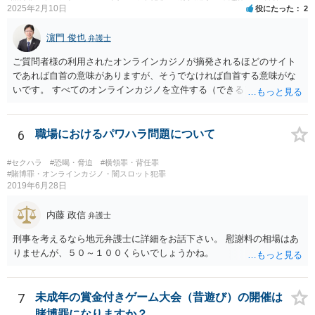
2025年2月10日
役にたった
2
濵門 俊也
弁護士
ご質問者様の利用されたオンラインカジノが摘発されるほどのサイト
であれば自首の意味がありますが、そうでなければ自首する意味がな
いです。 すべてのオンラインカジノを立件する（できる）わけでもな
いので、静観されることをお勧めします。
6
職場におけるパワハラ問題について
#セクハラ
#恐喝・脅迫
#横領罪・背任罪
#賭博罪・オンラインカジノ・闇スロット犯罪
2019年6月28日
内藤 政信
弁護士
刑事を考えるなら地元弁護士に詳細をお話下さい。 慰謝料の相場はあ
りませんが、５０～１００くらいでしょうかね。
7
未成年の賞金付きゲーム大会（昔遊び）の開催は
賭博罪になりますか？