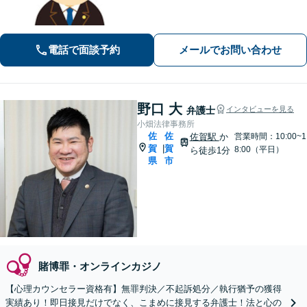
ることを第一に考えます。
電話で面談予約
メールでお問い合わせ
野口 大
弁護士
インタビューを見る
小畑法律事務所
佐
佐
佐賀駅
か
営業時間：10:00~1
賀
賀
|
8:00（平日）
ら徒歩1分
県
市
賭博罪・オンラインカジノ
【心理カウンセラー資格有】無罪判決／不起訴処分／執行猶予の獲得
実績あり！即日接見だけでなく、こまめに接見する弁護士！法と心の