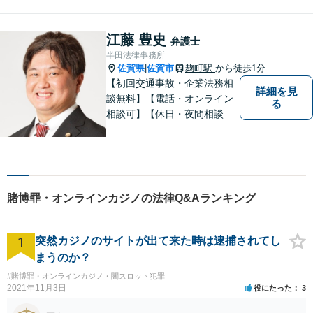
はお気軽にご相談ください。
チーム体制による迅速で最適
なリーガルサービスを提供い
江藤 豊史
弁護士
たします。
半田法律事務所
佐賀県
佐賀市
麹町駅
から徒歩1分
|
【初回交通事故・企業法務相
詳細を見
談無料】【電話・オンライン
る
相談可】【休日・夜間相談
可】適正・迅速、そして親身
なサービスの提供を心がけて
います。
賭博罪・オンラインカジノの法律Q&Aランキング
1
突然カジノのサイトが出て来た時は逮捕されてし
まうのか？
#賭博罪・オンラインカジノ・闇スロット犯罪
2021年11月3日
役にたった
3