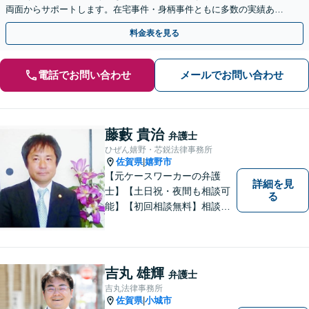
両面からサポートします。在宅事件・身柄事件ともに多数の実績あり
【初回相談無料】【佐賀駅1分】
料金表を見る
電話でお問い合わせ
メールでお問い合わせ
藤藪 貴治
弁護士
ひぜん嬉野・芯鋭法律事務所
佐賀県
嬉野市
|
【元ケースワーカーの弁護
詳細を見
士】【土日祝・夜間も相談可
る
能】【初回相談無料】相談者
さまの声にしっかり耳を傾
け、解決まで丁寧にサポート
します。相続／離婚・男女問
題／交通事故／債務整理／労
吉丸 雄輝
弁護士
働問題など幅広く対応可能で
吉丸法律事務所
す。
佐賀県
小城市
|