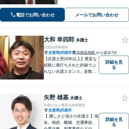
さい。離婚・借金・相続など、地元の
親しみやすい弁護士として、あなたの
電話でお問い合わせ
メールでお問い合わせ
お悩みをしっかり受け止めます！
大和 幸四郎
弁護士
武雄法律事務所
佐賀県
武雄市
武雄温泉駅
から徒歩7分
|
【弁護士歴20年以上】豊富な
詳細を見
経験に裏打ちされた的確でぶ
る
れない弁護スタンス。多数の
著書・メディア出演あり。
【借金・債務整理】約2000件
の解決実績。【相続遺言】司
矢野 雄基
法書士などとも連携しワンス
弁護士
トップで解決。難事件には他
弁護士法人桑原法律事務所
弁護士と協力も。元調停委
佐賀県
武雄市
|
員。
【 優しさと強さの弁護士 】借
詳細を見
金、相続、離婚、交通事故、
る
企業法務、刑事事件などのご