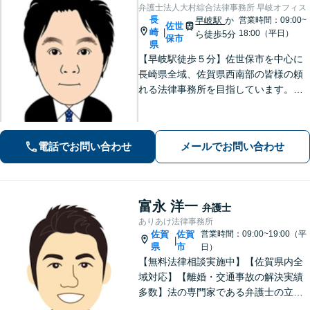
弁護士法人大村綜合法律事務所 早岐オフィス
長
早岐駅
か
営業時間：09:00~
佐世
崎
|
18:00（平日）
ら徒歩5分
保市
県
【早岐駅徒歩５分】佐世保市を中心に
長崎県全域、佐賀県西南部の皆様の頼
れる法律事務所を目指しています。相
続・遺言、借金・債務整理、離婚・男
女問題等の身近な法律問題に注力して
います。早期解決には、早めのご相談
電話でお問い合わせ
メールでお問い合わせ
が肝要です。
富永 洋一
弁護士
ありあけ法律事務所
佐賀
佐賀
営業時間：09:00~19:00（平
|
県
市
日）
【無料法律相談実施中】【佐賀県内全
域対応】【離婚・交通事故の解決実績
多数】法の専門家である弁護士の立場
から、依頼者様にとって最も利益とな