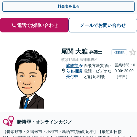
弁護士の腕次第で変わります【初回相談無料】
料金表を見る
電話でお問い合わせ
メールでお問い合わせ
尾関 大雅
弁護士
佐賀県
筑紫野基山法律事務所
営業時間：0
武雄市
か
面談方法(対面・
らも相談
電話・ビデオな
9:00~20:00
受付中
ど)は応相談
（平日）
賭博罪・オンラインカジノ
【筑紫野市・久留米市・小郡市・鳥栖市積極対応中】【最短即日接