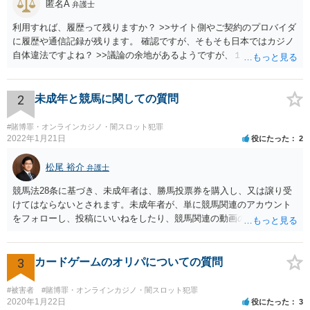
匿名A
弁護士
利用すれば、履歴って残りますか？ >>サイト側やご契約のプロバイダ
に履歴や通信記録が残ります。 確認ですが、そもそも日本ではカジノ
自体違法ですよね？ >>議論の余地があるようですが、１００％合法で
安全ということはありません。
2
未成年と競馬に関しての質問
#賭博罪・オンラインカジノ・闇スロット犯罪
2022年1月21日
役にたった
2
松尾 裕介
弁護士
競馬法28条に基づき、未成年者は、勝馬投票券を購入し、又は譲り受
けてはならないとされます。未成年者が、単に競馬関連のアカウント
をフォローし、投稿にいいねをしたり、競馬関連の動画のチャンネル
登録をすることは、特段法的に問題ないと考えられます。
3
カードゲームのオリパについての質問
#被害者
#賭博罪・オンラインカジノ・闇スロット犯罪
2020年1月22日
役にたった
3