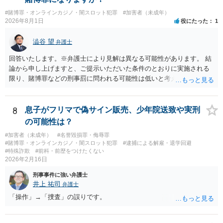
#賭博罪・オンラインカジノ・闇スロット犯罪
#加害者（未成年）
2026年8月1日
役にたった
1
澁谷 望
弁護士
回答いたします。※弁護士により見解は異なる可能性があります。 結
論から申し上げますと、ご提示いただいた条件のとおりに実施される
限り、賭博罪などの刑事罰に問われる可能性は低いと考えられます
が、会場の利用ルールなどの点には注意が必要です。 【質問1への回
答】 賭博罪は、参加者が互いに財物を賭けてその得喪を争う場合に成
立します。 質問者様がご自身のポケットマネーから懸賞として賞金を
8
息子がフリマで偽サイン販売、少年院送致や実刑
出し、参加者からの参加費が全額会場レンタル費用に充てられて賞金
の可能性は？
原資と完全に分離されている場合、参加者が自らの財物を失うリスク
#加害者（未成年）
#名誉毀損罪・侮辱罪
が存在しないため賭博罪には該当しないとする見解が一般的です。ま
#賭博罪・オンラインカジノ・闇スロット犯罪
#逮捕による解雇・退学回避
た、利益を得る目的もないため賭博場開帳図利罪も成立しないと考え
#特殊詐欺
#前科・前歴をつけたくない
られます。 【質問2への回答】 刑事上の問題は生じにくいものの、民
2026年2月16日
事・行政上の観点から以下の点が考慮されます。景品表示法について
刑事事件に強い弁護士
は事業者が顧客を誘引するためのものではないため対象外と考えられ
井上 祐司
弁護士
ますが、自治会館の利用規約（目的外利用や金銭徴収の可否など）へ
「操作」→「捜査」の誤りです。
の抵触が問題となることがあります。 【質問3への回答】 主催者とし
ての注意点として、まず参加費がすべて会場代の実費に充てられてい
る記録（領収書や収支の管理）を残し、賞金原資とは無関係であるこ