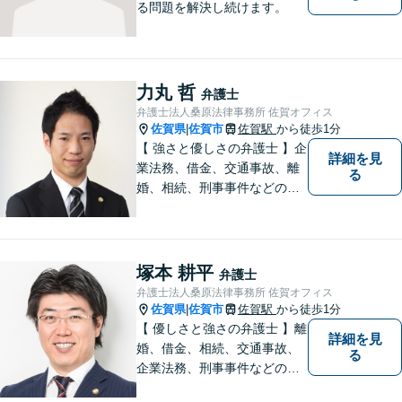
る問題を解決し続けます。
力丸 哲
弁護士
弁護士法人桑原法律事務所 佐賀オフィス
佐賀県
佐賀市
佐賀駅
から徒歩1分
|
【 強さと優しさの弁護士 】企
詳細を見
業法務、借金、交通事故、離
る
婚、相続、刑事事件などのご
相談を承っております。まず
はお気軽にご相談ください。
チーム体制による迅速で最適
なリーガルサービスを提供い
塚本 耕平
弁護士
たします。
弁護士法人桑原法律事務所 佐賀オフィス
佐賀県
佐賀市
佐賀駅
から徒歩1分
|
【 優しさと強さの弁護士 】離
詳細を見
婚、借金、相続、交通事故、
る
企業法務、刑事事件などのご
相談を承っております。まず