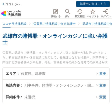
弁護士の方はこちら
ココナラへ
投稿する
探す
閲覧履歴
マイリスト
ログイン
ココナラ法律相談
佐賀県で法律相談できる弁護士
武雄市で法律相談で
武雄市の賭博罪・オンラインカジノに強い弁護
士
佐賀県の武雄市で賭博罪・オンラインカジノに強い弁護士が3名見つかりまし
た。初回面談無料や休日面談に対応している弁護士なども掲載中。刑事事件に
関係する加害者側や少年犯罪、再犯・前科あり等の細かな分野での絞り込み検
索もでき便利です。特に西九州総合法律事務所の行武 謙一弁護士や武雄法律事
務所の大和 幸四郎弁護士、弁護士法人桑原法律事務所の矢野 雄基弁護士のプロ
エリア
佐賀県、武雄市
変更
フィール情報や弁護士費用、強みなどが注目されています。『武雄市で土日や
夜間に発生した賭博罪・オンラインカジノのトラブルを今すぐに弁護士に相談
相談内容
刑事事件、賭博罪・オンラインカジノ・闇スロット犯罪
変更
したい』『賭博罪・オンラインカジノのトラブル解決の実績豊富な近くの弁護
士を検索したい』『初回相談無料で賭博罪・オンラインカジノを法律相談でき
る武雄市内の弁護士に相談予約したい』などでお困りの相談者さんにおすすめ
詳細条件
未選択
変更
です。