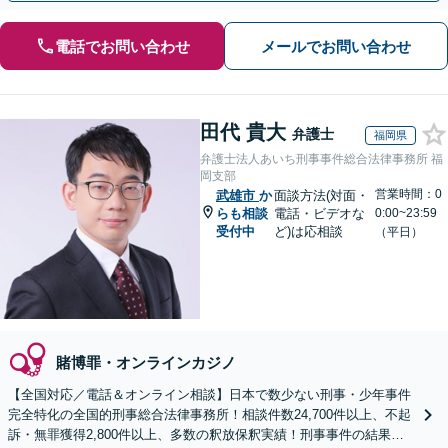
電話でお問い合わせ
メールでお問い合わせ
田代 貴大
弁護士
福岡県
弁護士法人あいち刑事事件総合法律事務所 福
岡支部
営業時間：0
武雄市
か
面談方法(対面・
らも相談
電話・ビデオな
0:00~23:59
受付中
ど)は応相談
（平日）
賭博罪・オンラインカジノ
【全国対応／電話＆オンライン相談】日本で数少ない刑事・少年事件
完全特化の全国的刑事総合法律事務所！相談件数24,700件以上、不起
訴・無罪獲得2,800件以上、多数の釈放保釈実績！刑事事件の結果は