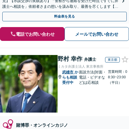
見】【示談交渉の実績あり】「警察から連絡を受けた時点ですぐに弁
護士へ相談を」依頼者さまの想いを汲み取り、最善を尽くします【守
秘義務厳守】【土日祝・夜間相談可】
料金表を見る
電話でお問い合わせ
メールでお問い合わせ
野村 幸作
弁護士
東京都
ミカタ弁護士法人 東京事務所
営業時間：0
武雄市
か
面談方法(対面・
らも相談
電話・ビデオな
8:30~23:00
受付中
ど)は応相談
（平日）
賭博罪・オンラインカジノ