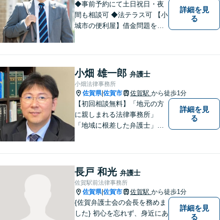
◆事前予約にて土日祝日・夜
詳細を見
間も相談可 ◆法テラス可 【小
る
城市の便利屋】借金問題を中
心に取り組んでおります。
小畑 雄一郎
弁護士
小畑法律事務所
佐賀県
佐賀市
佐賀駅
から徒歩1分
|
【初回相談無料】「地元の方
詳細を見
に親しまれる法律事務所」
る
「地域に根差した弁護士」を
目指して活動しております。
企業法務から、離婚や交通事
故、金銭トラブル、刑事事件
など幅広く対応しております
長戸 和光
弁護士
ので、まずはお気軽にご相談
佐賀駅前法律事務所
下さい。【JR佐賀駅1分】
佐賀県
佐賀市
佐賀駅
から徒歩1分
|
【子連れ相談可】
{佐賀弁護士会の会長を務めま
詳細を見
した} 初心を忘れず、身近にあ
る