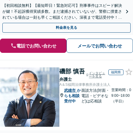
【初回相談無料】【最短即日！緊急対応可】刑事事件はスピード解決
が鍵！不起訴獲得実績多数。まだ逮捕されていないが、警察に捜査さ
れている場合は一刻も早くご相談ください。深夜まで電話受付中！痴
漢／盗撮／のぞき／その他性犯罪など
料金表を見る
電話でお問い合わせ
メールでお問い合わせ
磯部 慎吾
福岡県
インタビュ
ーを見る
弁護士
A＆S福岡法律事務所弁護士法人
営業時間：0
武雄市
か
面談方法(対面・
らも相談
電話・ビデオな
9:00~18:00
受付中
ど)は応相談
（平日）