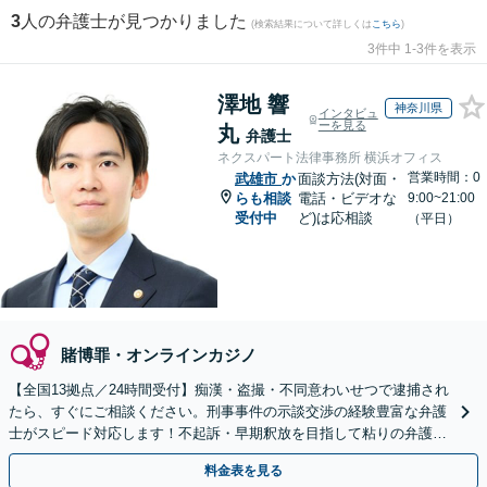
3
人の弁護士が見つかりました
(検索結果について詳しくは
こちら
)
3件中 1-3件を表示
澤地 響
神奈川県
インタビュ
ーを見る
丸
弁護士
ネクスパート法律事務所 横浜オフィス
営業時間：0
武雄市
か
面談方法(対面・
らも相談
電話・ビデオな
9:00~21:00
受付中
ど)は応相談
（平日）
賭博罪・オンラインカジノ
【全国13拠点／24時間受付】痴漢・盗撮・不同意わいせつで逮捕され
たら、すぐにご相談ください。刑事事件の示談交渉の経験豊富な弁護
士がスピード対応します！不起訴・早期釈放を目指して粘りの弁護活
動を行います。
料金表を見る