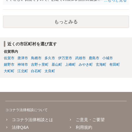
た上で対応を進めてください。
もっとみる
近くの市区町村を選び直す
佐賀県内
佐賀市
唐津市
鳥栖市
多久市
伊万里市
武雄市
鹿島市
小城市
嬉野市
神埼市
吉野ヶ里町
基山町
上峰町
みやき町
玄海町
有田町
大町町
江北町
白石町
太良町
ココナラ法律相談について
ココナラ法律相談とは
ご意見・ご要望
法律Q&A
利用規約