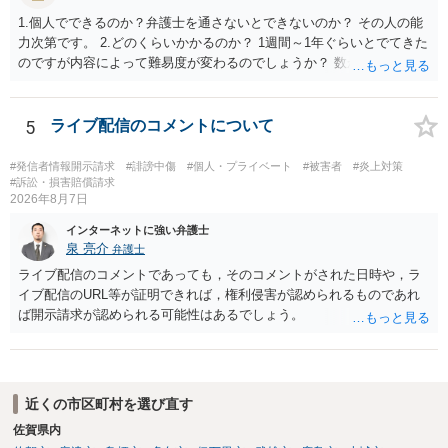
ただし、それだけで十分とはいえません。ゲスト購入の廃止は購入者
1.個人でできるのか？弁護士を通さないとできないのか？ その人の能
の追跡には役立ちますが、その人が被写体本人であることまでは確認
力次第です。 2.どのくらいかかるのか？ 1週間～1年ぐらいとでてきた
できません。照合不一致時の販売保留・手動レビューは特に重要で
のですが内容によって難易度が変わるのでしょうか？ 数か月の印象が
す。セッションの遡及作成は、検知するだけでなく、原則として販売
ありますね。むしろ急いで処理する類のものかとは思います。 3.誹謗
保留又は追加確認の対象とすべきです。フォレンジック透かしは転売
中傷していないアカウントを開示請求してしまった場合はどうなるの
者の特定や抑止には有効ですが、不正購入や同意前の公開自体を防ぐ
か？ 開示が通らないことはありうるでしょう。
5
ライブ配信のコメントについて
ものではありません。 したがって、これらに加えて、被写体との照合
方法、無認証プレビューの廃止、申出時の即時非公開化、未購入映像
#発信者情報開示請求
#誹謗中傷
#個人・プライベート
#被害者
#炎上対策
の保存期間などを整備する必要があります。実際の画面、照合ロジッ
#訴訟・損害賠償請求
ク、利用規約、フィルマーとの契約を弁護士に提示し、サービス全体
2026年8月7日
のリーガルチェックを受けるのがよいでしょう。
インターネットに強い弁護士
泉 亮介
弁護士
ライブ配信のコメントであっても，そのコメントがされた日時や，ラ
イブ配信のURL等が証明できれば，権利侵害が認められるものであれ
ば開示請求が認められる可能性はあるでしょう。
近くの市区町村を選び直す
佐賀県内