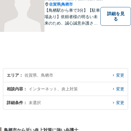
談無料】【土日祝・夜間相談
佐賀県
鳥栖市
|
可】
【鳥栖駅から車で3分】【駐車
詳細を見
場あり】依頼者様の明るい未
る
来のため、誠心誠意弁護させ
ていただきます。弁護士とし
て、毅然とした対応を行いま
す。インターネット／刑事／
相続など、幅広い困りごとに
対応可能！【完全個室で対
応】
エリア
佐賀県、鳥栖市
変更
相談内容
インターネット、炎上対策
変更
詳細条件
未選択
変更
鳥栖市から近い炎上対策に強い弁護士