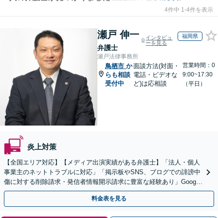
4件中 1-4件を表示
瀬戸 伸一
福岡県
インタビュ
ーを見る
弁護士
瀬戸法律事務所
営業時間：0
鳥栖市
か
面談方法(対面・
らも相談
電話・ビデオな
9:00~17:30
受付中
ど)は応相談
（平日）
炎上対策
【全国エリア対応】【メディア出演実績がある弁護士】「法人・個人
事業主のネットトラブルに対応」「掲示板やSNS、ブログでの誹謗中
傷に対する削除請求・発信者情報開示請求に豊富な経験あり」Google
口コミの削除請求・賠償請求のご相談はお任せ
料金表を見る