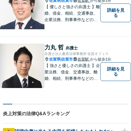
佐賀県
佐賀市
佐賀駅
から徒歩1分
|
【 優しさと強さの弁護士 】離
詳細を見
婚、借金、相続、交通事故、
る
企業法務、刑事事件などのご
相談を承っております。まず
はお気軽にご相談ください。
チーム体制による迅速で最適
なリーガルサービスを提供い
力丸 哲
弁護士
たします。
弁護士法人桑原法律事務所 佐賀オフィス
佐賀県
佐賀市
佐賀駅
から徒歩1分
|
【 強さと優しさの弁護士 】企
詳細を見
業法務、借金、交通事故、離
る
婚、相続、刑事事件などのご
相談を承っております。まず
はお気軽にご相談ください。
チーム体制による迅速で最適
なリーガルサービスを提供い
たします。
炎上対策の法律Q&Aランキング