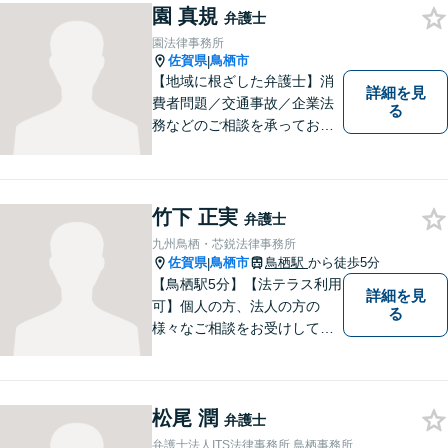
園 真規
弁護士
園法律事務所
佐賀県
鳥栖市
|
【地域に根ざした弁護士】消
詳細を見
費者問題／交通事故／企業法
る
務などのご相談を承っており
ます。土曜・日曜・夜間につ
いては事前にご予約をいただ
ければ可能な限り相談をお受
けしております。まずはお気
竹下 正実
弁護士
軽にお問い合わせください。
九州鳥栖・芯鋭法律事務所
佐賀県
鳥栖市
鳥栖駅
から徒歩5分
|
【鳥栖駅5分】【法テラス利用
詳細を見
可】個人の方、法人の方の
る
様々なご相談をお受けしてお
ります。依頼者様のお話をし
っかりお聞きし、お気持ちや
ご事情に沿った解決策をご提
松尾 潤
案いたします。【債務整理・
弁護士
残業代請求については初回面
弁護士法人ITS法律事務所 鳥栖事務所