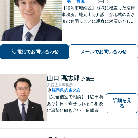
県
南区
（平日）
【福岡市城南区】地域に根差した法律
事務所。地元出身弁護士が地域の皆さ
まのお困りごとに親身に対応いたしま
す。【話しやすさを大事に】お気軽に
ご相談ください【友丘３丁目バス停目
の前・駐車場あり】
電話でお問い合わせ
メールでお問い合わせ
山口 高志郎
弁護士
大石法律事務所
福岡県
久留米市
|
【完全個室で相談】【駐車場
詳細を見
あり】日々寄せられるご相談
る
に真摯に向き合い、依頼者の
皆様の力となることを心がけ
ています。 事業の成長を目指
す法人・個人の方々には、経
営課題の解決に向けた最適な