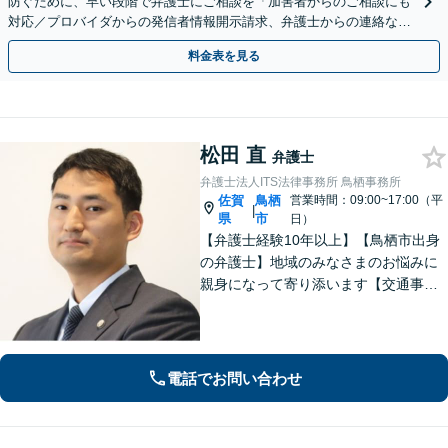
防ぐために、早い段階で弁護士にご相談を「加害者からのご相談にも
対応／プロバイダからの発信者情報開示請求、弁護士からの連絡な
ど」法人の風評被害対策にも対応【休日・夜間相談可】
料金表を見る
松田 直
弁護士
弁護士法人ITS法律事務所 鳥栖事務所
佐賀
鳥栖
営業時間：09:00~17:00（平
|
県
市
日）
【弁護士経験10年以上】【鳥栖市出身
の弁護士】地域のみなさまのお悩みに
親身になって寄り添います【交通事
故】正当な権利を主張して正当な賠償
金を獲得します【離婚・男女問題】慰
謝料、財産分与、親権など幅広いトラ
ブルに対応【初回のご相談30分無料】
電話でお問い合わせ