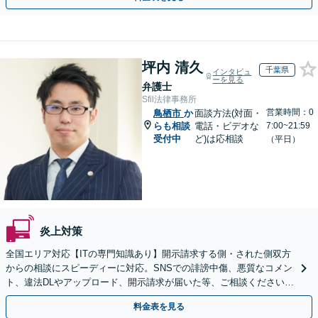
坪内 清久
千葉県
インタビュ
ーを見る
弁護士
Sfil法律事務所
営業時間：0
鳥栖市
か
面談方法(対面・
らも相談
電話・ビデオな
7:00~21:59
受付中
ど)は応相談
（平日）
炎上対策
全国エリア対応【ITの専門知識あり】開示請求する側・された側双方
からの相談にスピーディーに対応。SNSでの誹謗中傷、悪質なコメン
ト、違法DLやアップロード、開示請求が届いた等、ご相談ください
【WEB面談OK&解決実績豊富】【千葉中央駅4分】
料金表を見る