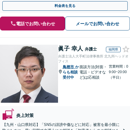
人の特定ができる場合もあり。
料金表を見る
電話でお問い合わせ
メールでお問い合わせ
眞子 幸人
弁護士
福岡県
弁護士法人大手町法律事務所 北九州ヘッドオ
フィス
営業時間：0
鳥栖市
か
面談方法(対面・
らも相談
電話・ビデオな
9:00~20:00
受付中
ど)は応相談
（平日）
炎上対策
【九州・山口県対応】「SNSの誹謗中傷などに対応」被害を最小限に