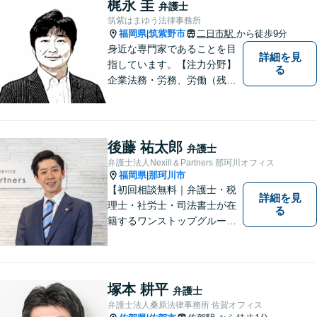
梶永 圭
弁護士
法的サポートを提供し、安定
筑紫はまゆう法律事務所
した経営基盤の構築をお手伝
福岡県
筑紫野市
二日市駅
から徒歩9分
|
いいたします。
身近な専門家であることを目
詳細を見
指しています。【注力分野】
る
企業法務・労務、労働（残
業・解雇・労災）、刑事、家
事（離婚・相続・遺言・後
見）、借金整理等
後藤 祐太郎
弁護士
弁護士法人Nexill＆Partners 那珂川オフィス
福岡県
那珂川市
|
【初回相談無料｜弁護士・税
詳細を見
理士・社労士・司法書士が在
る
籍するワンストップグルー
プ】Nexill＆Partnersは複数士
業が在籍するワンストップグ
ループです。相続や企業法務
等複数士業の知識が必要な案
塚本 耕平
弁護士
件を一括して対応。九州トッ
弁護士法人桑原法律事務所 佐賀オフィス
プクラスの豊富な実績。