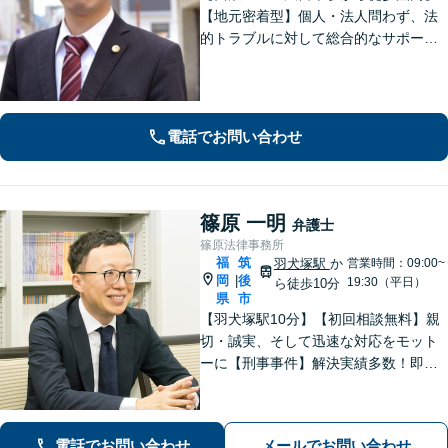
【地元密着型】個人・法人問わず、法
的トラブルに対して総合的なサポート
ができる体制を整えている事務所で
す。相手側との交渉や調停、裁判など
最後まで粘り強く対応いたします。
電話でお問い合わせ
篠原 一明
弁護士
篠原法律事務所
福
筑
羽犬塚駅
か
営業時間：09:00~
岡
後
|
19:30（平日）
ら徒歩10分
県
市
【羽犬塚駅10分】【初回相談無料】親
切・誠実、そして迅速な対応をモット
ーに【刑事事件】解決実績多数！即時
接見可。被害者感情にも配慮し、円滑
な解決を図ります【離婚問題】将来の
選択肢と法的権利を明確にし、納得の
電話でお問い合わせ
メールでお問い合わせ