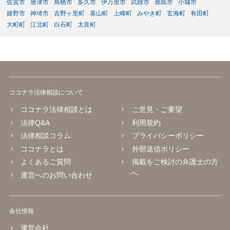
佐賀市
唐津市
鳥栖市
多久市
伊万里市
武雄市
鹿島市
小城市
嬉野市
神埼市
吉野ヶ里町
基山町
上峰町
みやき町
玄海町
有田町
大町町
江北町
白石町
太良町
ココナラ法律相談について
ココナラ法律相談とは
ご意見・ご要望
法律Q&A
利用規約
法律相談コラム
プライバシーポリシー
ココナラとは
外部送信ポリシー
よくあるご質問
掲載をご検討の弁護士の方
へ
運営へのお問い合わせ
会社情報
運営会社