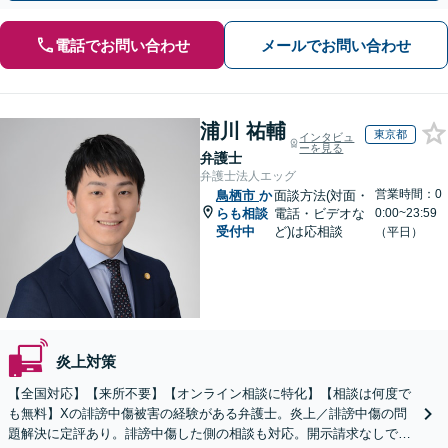
電話でお問い合わせ
メールでお問い合わせ
浦川 祐輔
東京都
インタビュ
ーを見る
弁護士
弁護士法人エッグ
営業時間：0
鳥栖市
か
面談方法(対面・
らも相談
電話・ビデオな
0:00~23:59
受付中
ど)は応相談
（平日）
炎上対策
【全国対応】【来所不要】【オンライン相談に特化】【相談は何度で
も無料】Xの誹謗中傷被害の経験がある弁護士。炎上／誹謗中傷の問
題解決に定評あり。誹謗中傷した側の相談も対応。開示請求なしで本