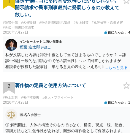
1
誹謗中傷に当たる内容を投稿したかもしれない。
開示請求や民事刑事裁判に発展しうるのか教えて
欲しい。
#誹謗中傷
#名誉毀損
#発信者情報開示請求
#炎上対策
#風評被害・営業妨害
#訴訟・損害賠償請求
2026年7月27日
役にたった
4
インターネットに強い弁護士
稲葉 進太郎
弁護士
私が投稿した内容は誹謗中傷として当てはまるものでしょうか？ →誹
謗中傷は一般的な用語なのでその該当性について回答しかねますが、
相談者が投稿した記事は、単なる意見の表明といえる可能性が高く、
権利侵害が認められる可能性は低いと存じます。 もし当てはまるとし
て、開示請求が認められたり、民事裁判や刑事裁判に発展しうるもの
でしょうか？ →権利侵害や、名誉毀損・侮辱に該当する可能性が低い
2
著作物の定義と使用方法について
ため、民事裁判や刑事裁判に発展することはあまり考えられないよう
に思われます。
#炎上対策
#著作権侵害
#個人・プライベート
2026年7月28日
役にたった
1
匿名A
弁護士
① 解剖図は、人体の構造そのものではなく、構図、視点、線、配色、
強調方法などに創作性があれば、図形の著作物として保護されます。