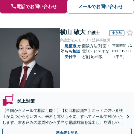
電話でお問い合わせ
メールでお問い合わせ
横山 敬大
弁護士
東京都
弁護士法人モノリス法律事務所
営業時間：1
鳥栖市
か
面談方法(対面・
らも相談
電話・ビデオな
0:00~19:00
受付中
ど)は応相談
（平日）
炎上対策
【全国からメールで相談可能！】【初回相談無料】ネットに強い弁護
士が見つからない方へ。来所も電話も不要、すべてメールで対応いた
します。書き込みの悪質性から妥当な慰謝料額を算出し、見通しや費
用面のリスクも包み隠さずお伝えしサポートします。
料金表を見る