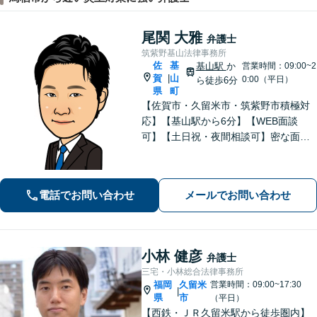
尾関 大雅
弁護士
筑紫野基山法律事務所
佐
基
基山駅
か
営業時間：09:00~2
賀
山
|
0:00（平日）
ら徒歩6分
県
町
【佐賀市・久留米市・筑紫野市積極対
応】【基山駅から6分】【WEB面談
可】【土日祝・夜間相談可】密な面談
とこまめな連絡を心がけ、きめ細やか
にサポート！依頼者様の想いを汲み取
り、最善を尽くします。「相談者様に
電話でお問い合わせ
メールでお問い合わせ
寄り添い親身に対応」【個室対応／守
秘義務厳守】
小林 健彦
弁護士
三宅・小林総合法律事務所
福岡
久留米
営業時間：09:00~17:30
|
県
市
（平日）
【西鉄・ＪＲ久留米駅から徒歩圏内】