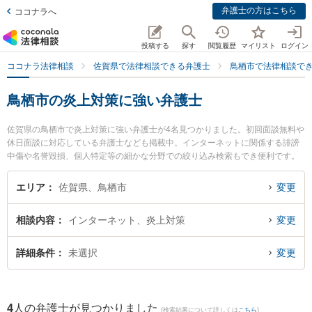
弁護士の方はこちら
ココナラへ
投稿する
探す
閲覧履歴
マイリスト
ログイン
ココナラ法律相談
佐賀県で法律相談できる弁護士
鳥栖市で法律相談で
鳥栖市の炎上対策に強い弁護士
佐賀県の鳥栖市で炎上対策に強い弁護士が4名見つかりました。初回面談無料や
休日面談に対応している弁護士なども掲載中。インターネットに関係する誹謗
中傷や名誉毀損、個人特定等の細かな分野での絞り込み検索もでき便利です。
特に弁護士法人ITS法律事務所 鳥栖事務所の松田 直弁護士や園法律事務所の園
真規弁護士、九州鳥栖・芯鋭法律事務所の竹下 正実弁護士のプロフィール情報
エリア
佐賀県、鳥栖市
変更
や弁護士費用、強みなどが注目されています。『鳥栖市で土日や夜間に発生し
た炎上対策のトラブルを今すぐに弁護士に相談したい』『炎上対策のトラブル
相談内容
インターネット、炎上対策
変更
解決の実績豊富な近くの弁護士を検索したい』『初回相談無料で炎上対策を法
律相談できる鳥栖市内の弁護士に相談予約したい』などでお困りの相談者さん
におすすめです。
詳細条件
未選択
変更
4
人の弁護士が見つかりました
(検索結果について詳しくは
こちら
)