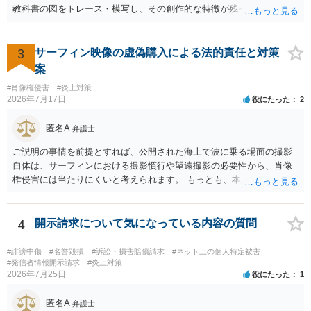
教科書の図をトレース・模写し、その創作的な特徴が残っていれば、
完全一致でなくても複製・翻案に当たる可能性があります。非営利で
も、SNSへの公開は私的使用には当たりません。 ② 出典を記載するだ
けでは、適法な引用にはなりません。自分の説明や批評が主で、図が
3
サーフィン映像の虚偽購入による法的責任と対策
その説明に必要な従たる資料であること、引用部分が明確に区別さ
案
れ、必要な範囲に限られていることなどが必要です。勉強ノートの教
#肖像権侵害
#炎上対策
材として図そのものを中心的に掲載する場合、引用と認められにくい
2026年7月17日
役にたった
2
でしょう。 文章についても、単に所々表現を変えただけで適法になる
とは限りません。医学上の事実を理解したうえで、ご自身の表現と構
匿名A
弁護士
成でまとめる必要があります。 安全にSNSで公開するには、教科書の
図をトレース・模写した部分は掲載せず、人体の構造という事実を基
ご説明の事情を前提とすれば、公開された海上で波に乗る場面の撮影
に、自分で構図や表現を工夫して作図する方法が考えられます。ま
自体は、サーフィンにおける撮影慣行や望遠撮影の必要性から、肖像
た、改変・SNS掲載が認められたオープンライセンス素材を、利用条
権侵害には当たりにくいと考えられます。 もっとも、本人の同意前に
件に従って使う方法もあります。トレースした図を残したい場合は、
識別可能なプレビューを誰でも閲覧できる状態で公開する点は別問題
自分だけの学習用にとどめるのが安全です。
です。低解像度化や透かしだけでは十分とは限らず、事前同意を取得
する、第三者が識別できない程度に加工する、又は本人のアカウント
4
開示請求について気になっている内容の質問
内だけで表示する方法を検討すべきです。 なりすまし購入・転売が行
われた場合、御社の責任が当然に生じるわけではありません。しか
#誹謗中傷
#名誉毀損
#訴訟・損害賠償請求
#ネット上の個人特定被害
し、自己申告だけで購入でき、自社が照合不一致を検出しても販売を
#発信者情報開示請求
#炎上対策
2026年7月25日
役にたった
1
止めていない現行の運用では、予測可能な不正への対策を怠ったとし
て、撮影された本人に対する損害賠償責任が認められる可能性があり
匿名A
ます。 検討中の対策は、いずれも過剰ではなく、必要な方向性です。
弁護士