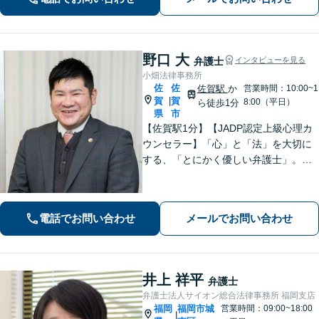
いく決断ができるよう支援いたします
野口 大
弁護士
インタビューを見る
小畑法律事務所
佐
佐
佐賀駅
か
営業時間：10:00~1
賀
賀
|
8:00（平日）
ら徒歩1分
県
市
【佐賀駅1分】【JADP認定上級心理カ
ウンセラー】「心」と「法」を大切に
する、「とにかく優しい弁護士」。お
客さまの幸せな生活のため、あらゆる
観点から解決策を精査してまいりま
す。刑事事件／離婚問題など多数の実
電話でお問い合わせ
メールでお問い合わせ
績あり【完全個室】
井上 祥平
弁護士
弁護士法人サイオン総合法律事務所 福岡支店
福岡
福岡市城
営業時間：09:00~18:00
|