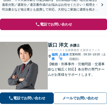
遺産分割／遺留分／遺言書作成のお悩みはお任せください！税理士・
司法書士など他士業とも提携して対応。大切なご家族に遺恨を残さな
いために、弁護士へ早めのご相談を。
電話でお問い合わせ
坂口 洋文
弁護士
ベリーベスト法律事務所 久留米オフィス
福岡
久留米
営業時間：09:30~18:00（土
|
県
市
日祝日）
【離婚・刑事事件・労働問題・交通事
故など幅広く対応】各分野の専門チー
ムがお客様をサポートします。
電話でお問い合わせ
メールでお問い合わせ