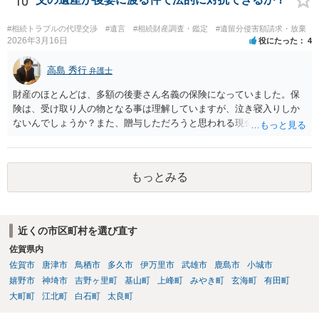
10
くなりになった場合、相続人となる可能性がありますが、 その場合は
相続放棄されれば問題ありません。 ３） 完全に拒否する方法はないか
#相続トラブルの代理交渉
#遺言
#相続財産調査・鑑定
#遺留分侵害額請求・放棄
もしれませんが、 関わりを持ちたくないとのことでしたら、親族の意
2026年3月16日
役にたった
4
見書にその旨を記載して提出しておけば良いかも知れません。 後見人
としても、関わりを拒否している親族にあえて連絡をしてくる可能性
高島 秀行
弁護士
は低いと考えられます。 以上、ご参考になさってください。
財産のほとんどは、多額の後妻さん名義の保険になっていました。保
険は、受け取り人の物となる事は理解していますが、泣き寝入りしか
ないんでしょうか？また、贈与しただろうと思われる現金の引き出し
も数年ありました。この現金についても泣き寝入りしかないんでしょ
うか？ 保険は原則として受取人のものですが、遺産全体での保険金
の割合が高い場合、掛け金が一括払いで、保険金が掛け金の額と同様
もっとみる
の額の場合などは特別受益として遺留分の対象となる可能性がありま
す。 多額の現金の引き出しは、相手に渡ったかどうか、そのとき父
の判断能力など事情によります。 弁護士に面談で詳しい事情を話し
て相談された方がよいと思います。
近くの市区町村を選び直す
佐賀県内
佐賀市
唐津市
鳥栖市
多久市
伊万里市
武雄市
鹿島市
小城市
嬉野市
神埼市
吉野ヶ里町
基山町
上峰町
みやき町
玄海町
有田町
大町町
江北町
白石町
太良町