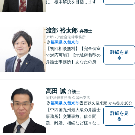
に、根本解決を目指します。
借金／離婚／刑事／労働な
ど、個人・法人問わず幅広い
お困りごとに対応可能です。
トラブルが起こったら、まず
渡部 裕太郎
弁護士
はご相談ください。【夜間対
アザレア総合法律事務所
応可】
福岡県
久留米市
|
【初回相談無料】【完全個室
詳細を見
で対応可能】【地域密着型の
る
弁護士事務所】あなたの身近
な理解者として、一つひとつ
の声にしっかりと耳を傾け、
問題解決まで丁寧にお手伝い
します！少しでもお悩みの方
高田 誠
弁護士
はお気軽にご相談ください。
岡野法律事務所 久留米支店
福岡県
久留米市
西鉄久留米駅
から徒歩10分
|
【中四国九州最大級の弁護士
詳細を見
事務所】交通事故、借金問
る
題、離婚、相続など様々な問
題について、「何度でも無