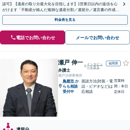
談可】【遺産の取り分最大化を目指します】1営業日以内の返信を心
がけます「不動産が絡んだ複雑な遺産分割／遺留分／遺言書の作成・
執行／事業承継など、お任せください」【休日相談あり】
料金表を見る
電話でお問い合わせ
メールでお問い合わせ
瀬戸 伸一
福岡県
インタビュ
ーを見る
弁護士
瀬戸法律事務所
営業時
鳥栖市
か
面談方法(対面・電
らも相談
話・ビデオなど)は
間：本日
受付中
応相談
定休日
遺留分