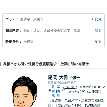
対応可能！【完全個室で対
応】
エリア
佐賀県、鳥栖市
変更
相談内容
相続・遺言、遺留分侵害額請求・放棄
変更
詳細条件
未選択
変更
鳥栖市から近い遺留分侵害額請求・放棄に強い弁護士
尾関 大雅
弁護士
筑紫野基山法律事務所
佐
基
基山駅
か
営業時間：09:00~2
賀
山
|
0:00（土日祝日）
ら徒歩6分
県
町
【佐賀市・久留米市・筑紫野市積極対
応】【基山駅から6分】【WEB面談