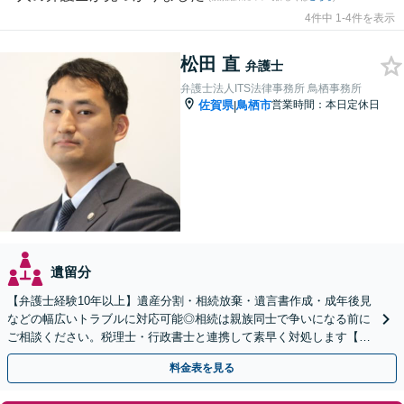
4件中 1-4件を表示
松田 直
弁護士
弁護士法人ITS法律事務所 鳥栖事務所
佐賀県
鳥栖市
営業時間：本日定休日
|
遺留分
【弁護士経験10年以上】遺産分割・相続放棄・遺言書作成・成年後見
などの幅広いトラブルに対応可能◎相続は親族同士で争いになる前に
ご相談ください。税理士・行政書士と連携して素早く対処します【夜
間・休日の相談可能】【初回のご相談30分無料】
料金表を見る