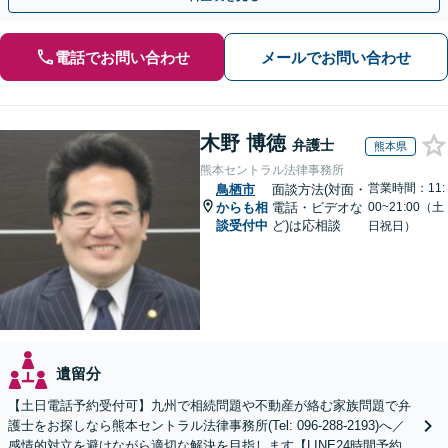
電話でお問い合わせ
メールでお問い合わせ
木野 博徳
弁護士
熊本県
熊本セントラル法律事務所
営業時間：11:
鳥栖市
面談方法(対面・
からも相
電話・ビデオな
00~21:00（土
談受付中
ど)は応相談
日祝日）
遺留分
【土日電話予約受付可】九州で相続問題や不動産が絡む家族問題で弁
護士をお探しなら熊本セントラル法律事務所(Tel: 096-288-2193)へ／
感情的対立を避けながら適切な解決を目指します【LINE24時間予約受