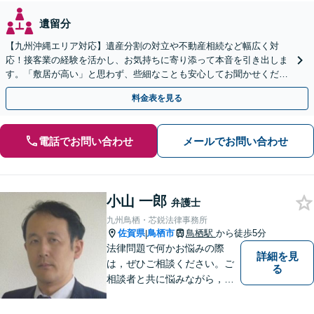
遺留分
【九州沖縄エリア対応】遺産分割の対立や不動産相続など幅広く対
応！接客業の経験を活かし、お気持ちに寄り添って本音を引き出しま
す。「敷居が高い」と思わず、些細なことも安心してお聞かせくださ
い【初回相談無料】【夜間・休日相談可】
料金表を見る
電話でお問い合わせ
メールでお問い合わせ
小山 一郎
弁護士
九州鳥栖・芯鋭法律事務所
佐賀県
鳥栖市
鳥栖駅
から徒歩5分
|
法律問題で何かお悩みの際
詳細を見
は，ぜひご相談ください。ご
る
相談者と共に悩みながら，い
い解決を目指したいと思って
おります