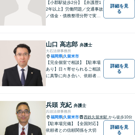
【小郡駅徒歩2分】【弁護歴1
詳細を見
2年以上】労働問題／交通事故
る
／借金・債務整理分野で実績
多数！「その場しのぎではな
い、未来の生活を見越した解
決」がモットーです。皆様が
笑顔と元気を取り戻し、新た
山口 高志郎
弁護士
な第一歩を踏み出せるよう、
大石法律事務所
最大限尽力します。
福岡県
久留米市
|
【完全個室で相談】【駐車場
詳細を見
あり】日々寄せられるご相談
る
に真摯に向き合い、依頼者の
皆様の力となることを心がけ
ています。 事業の成長を目指
す法人・個人の方々には、経
営課題の解決に向けた最適な
兵頭 充紀
弁護士
法的サポートを提供し、安定
兵頭法律事務所
した経営基盤の構築をお手伝
福岡県
久留米市
西鉄久留米駅
から徒歩10分
|
いいたします。
【駐車場完備】【全国対応】
詳細を見
依頼者との信頼関係を大切
る