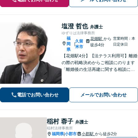
塩澄 哲也
弁護士
ゆずりは法律事務所
福
花畑駅
から
営業時間：本
久留
岡
|
日定休日
徒歩4分
米市
県
【花畑駅4分】【法テラス利用可】離婚
の際の戦略決めからご相談にのります
「離婚後の生活再建に関する相談に対
応」「不動産オーナー・管理会社さま
からのご相談に対応／滞納家賃の回収
や立ち退き・明け渡しなどの賃貸トラ
電話でお問い合わせ
メールでお問い合わせ
ブル」【顧問契約可】
稲村 蓉子
弁護士
稲村法律事務所
福岡県
小郡市
小郡駅
から徒歩2分
|