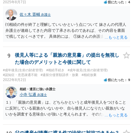
2025年8月7日
役にたった
4
佐々木 晋輔
弁護士
⑴相続の件が終了と理解していいかという点について 妹さんの代理人
弁護士が連絡してきた内容で了承されるのであれば、その内容を書面
で残しておくべきです。 具体的には、 ①妹さんの弁護士に対して、連
絡してきた内容（遺留分請求は取り下げる、唯一執行されていない母
の預金を振り込めば終了など）を記載した合意書等の書面を作成して
もらう。 ②相談者様はその書面の内容をしっかり確認する。納得でき
9
後見人等による「親族の意見書」の提出を無視し
ない部分があれば、説明を求めたり、修正を求める。 なお、相続に
た場合のデメリットと今後に関して
関してお互いに債権債務がないことを確認する旨を記載してもらいま
#成年後見(生前の財産管理)
#相続手続き
#成年後見(生前の財産管理)
しょう。その記載があれば、相続の件は終了となります。 ③合意書等
#認知症・意思疎通不能
#遺留分侵害額請求・放棄
#相続放棄
が納得できる内容になれば、お互いに署名捺印する。 という流れで
2022年8月2日
役にたった
9
す。 合意書等に署名捺印してもいいか不安があるようでしたら、署名
相続・遺言に強い弁護士
捺印する前に、相談者様も別の弁護士に相談して確認してもらうので
小寺 弘通
弁護士
もいいと思います。 ⑵振込先が弁護士宛であることについて 代理人弁
護士の預り口座を振込先とするのはよくあることです。 問題ないと思
１） 「親族の意見書」は、どちらかというと成年後見人をつけること
います。
に反対している親族がいないかや、自ら後見人になりたい親族がいな
いかを調査する意味合いが強いと考えられます。 そのため、ご相談の
ご事情であれば無視してしまっても特に不都合はないと考えられま
す。 ２） 場合によっては、介護や被後見人の財産の処分等に関して、
後見人から相談があることも考えられます。 また、お祖母さんがお亡
父の遺産が後妻に渡る件で法的に対抗できるか？