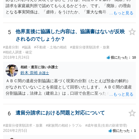
請求を家庭裁判所で認めてもらえるかどうか、です。「廃除」の理由
となる事実関係は、「虐待」をうけたか、「重大な侮辱」を受けた
か、推定相続人たる夫に「その他著しい非行」があったか否かです。
「廃除」は遺言でも可能です（民法８９３条）。 弁護士に具体的な事
情を話して相談して、「廃除」が可能か、実際に法律相談を受けるこ
5
他界直後に協議した内容は、協議書はないが反映
とをお勧めします。
されるのでしょうか？
#遺産分割
#協議
#不動産・土地の相続
#遺留分侵害額請求・放棄
#相続人調査・確定
2018年1月24日
役にたった
10
相続・遺言に強い弁護士
鈴木 崇裕
弁護士
ＡＢＣ間の遺産分割協議に基づく現実の分割（たとえば預金の解約）
がなされていないことを前提として回答いたします。 ＡＢＣ間の遺産
分割協議は，法律上（建前上）は，口頭で合意に至ったものであって
も有効です。 しかし，口頭で合意したことを立証する方法がありませ
ん。 また，不動産の名義を移転するためには，遺産分割協議書への署
名捺印を得る必要があります。 したがって，残念ながら，「ＡＢＣ間
6
遺留分請求における問題と対応について
の遺産分割協議が有効に成立している」という前提に基づく主張は困
難と思われます。 「ＡＢＣ間の遺産分割協議は未了のまま，ＡとＢが
#遺留分侵害額請求・放棄
#家族間の相続トラブル
#成年後見(生前の財産管理)
死亡し，二次相続が発生した」という前提に基づいて協議を進める必
2024年2月5日
役にたった
1
要があります。 もちろん，Ｃの立場としては，ＡＢＣ間の遺産分割協