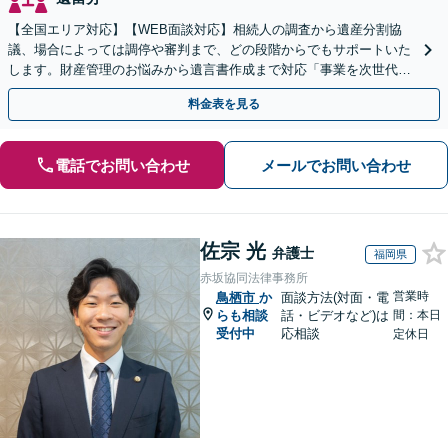
【全国エリア対応】【WEB面談対応】相続人の調査から遺産分割協
議、場合によっては調停や審判まで、どの段階からでもサポートいた
します。財産管理のお悩みから遺言書作成まで対応「事業を次世代に
引き継ぐ安心の事業承継をサポート」【完全個室相談】
料金表を見る
電話でお問い合わせ
メールでお問い合わせ
佐宗 光
弁護士
福岡県
赤坂協同法律事務所
営業時
鳥栖市
か
面談方法(対面・電
らも相談
話・ビデオなど)は
間：本日
受付中
応相談
定休日