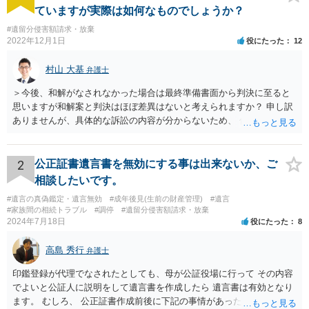
ていますが実際は如何なものでしょうか？
#遺留分侵害額請求・放棄
2022年12月1日
役にたった
12
村山 大基
弁護士
＞今後、和解がなされなかった場合は最終準備書面から判決に至ると
思いますが和解案と判決はほぼ差異はないと考えられますか？ 申し訳
ありませんが、具体的な訴訟の内容が分からないため、 何とも回答が
難しい、といわざるを得ません。 繰り返しになりますが、事情をよく
わかっている代理人弁護士に聞くか、 訴訟資料を持って面談相談に行
ってみましょう。 その上で、一般論として回答するなら、和解案と判
2
公正証書遺言書を無効にする事は出来ないか、ご
決は（ケースによって程度の差はあっても）食い違うことが多いで
相談したいです。
す。 金額は適当ですが、例えば判決で１００万円支払え、という結論
#遺言の真偽鑑定・遺言無効
#成年後見(生前の財産管理)
#遺言
になりそうな場合、 そのまま１００万円を和解案として提示しても、
#家族間の相続トラブル
#調停
#遺留分侵害額請求・放棄
判決と変わらないなら払う側としてはあまり和解に応じようという気
2024年7月18日
役にたった
8
にはなりにくいです。 他方で、７０万円で和解を提示した場合、 「こ
のまま判決で１００万円支払いとなるより、７０万円でまとめた方が
高島 秀行
弁護士
マシ」ということで、 合意の可能性が出てきます。 応じるかどうか
は、判決になったらどうなりそうか、という点についての検討が不可
印鑑登録が代理でなされたとしても、母が公証役場に行って その内容
欠ですので、 初めに述べた通り、代理人と相談するか、資料を持って
でよいと公証人に説明をして遺言書を作成したら 遺言書は有効となり
面談相談に行ってみることをお勧めします。
ます。 むしろ、 公正証書作成前後に下記の事情があったことが証明で