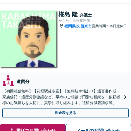
椛島 隆
弁護士
からたち法律事務所
福岡県
久留米市
営業時間：本日定休日
|
遺留分
【初回相談無料】【花畑駅徒歩圏】【無料駐車場あり】遺言書作成・
家族信託・遺産分割協議など、早めのご相談で円滑な相続を！依頼者
様のお気持ちを大切に、真摯に取り組みます。遺留分減殺請求等、揉
めた場合も親身になって対応致します。
料金表を見る
電話でお問い合わせ
メールでお問い合わせ