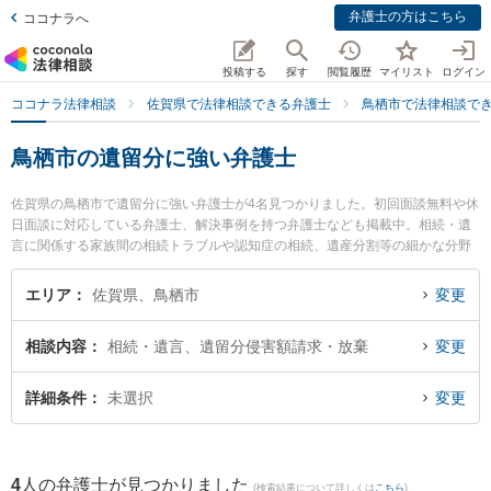
弁護士の方はこちら
ココナラへ
投稿する
探す
閲覧履歴
マイリスト
ログイン
ココナラ法律相談
佐賀県で法律相談できる弁護士
鳥栖市で法律相談で
鳥栖市の遺留分に強い弁護士
佐賀県の鳥栖市で遺留分に強い弁護士が4名見つかりました。初回面談無料や休
日面談に対応している弁護士、解決事例を持つ弁護士なども掲載中。相続・遺
言に関係する家族間の相続トラブルや認知症の相続、遺産分割等の細かな分野
での絞り込み検索もでき便利です。特に弁護士法人ITS法律事務所 鳥栖事務所
の松田 直弁護士や九州鳥栖・芯鋭法律事務所の小山 一郎弁護士、九州鳥栖・芯
エリア
佐賀県、鳥栖市
変更
鋭法律事務所の竹下 正実弁護士のプロフィール情報や弁護士費用、強みなどが
注目されています。『鳥栖市で土日や夜間に発生した遺留分のトラブルを今す
相談内容
相続・遺言、遺留分侵害額請求・放棄
変更
ぐに弁護士に相談したい』『遺留分のトラブル解決の実績豊富な近くの弁護士
を検索したい』『初回相談無料で遺留分を法律相談できる鳥栖市内の弁護士に
相談予約したい』などでお困りの相談者さんにおすすめです。
詳細条件
未選択
変更
4
人の弁護士が見つかりました
(検索結果について詳しくは
こちら
)