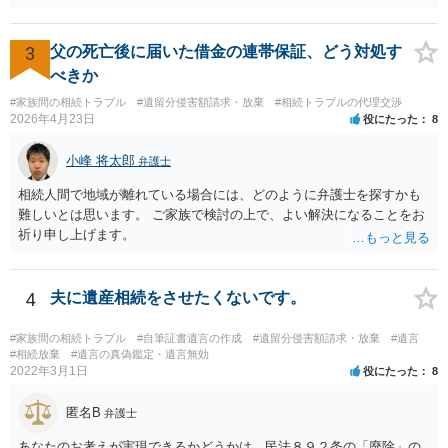
きれば判断能力がなく 無効だったと主張することが可能です。 翌年1
月に携帯が新しくなった母からの第一声は「ここにいたら殺される」
「面会に来てくれ」で、長男に聞くと「面会は出来ない。俺は携帯電
3
父の死亡後に届いた借金の連帯保証、どう対処す
話の使い方を教える為に会っている」「母の話は聞かなくて良い」と
べきか
電話が切れました。その後の電話でも「食事に毒が入っている」「体
#家族間の相続トラブル
#遺留分侵害額請求・放棄
#相続トラブルの代理交渉
にチップが埋められている」等、おかしかったです。 当時の診療記
2026年4月23日
役にたった
8
録、介護認定の資料、介護記録を取得して 弁護士に面談で相談された
方がよいと思います。
小峰 将太郎
弁護士
相続人間で地域が離れている場合には、どのように弁護士を探すかも
難しいとは思います。 ご家族で検討の上で、よい解決になることをお
祈り申し上げます。
4
夫に遺産相続をさせたくないです。
#家族間の相続トラブル
#自筆証書遺言の作成
#遺留分侵害額請求・放棄
#遺言
#相続放棄
#遺言の真偽鑑定・遺言無効
2022年3月1日
役にたった
8
匿名B
弁護士
あなたのお考えが実現できるかどうかは、民法８９２条の「廃除」の