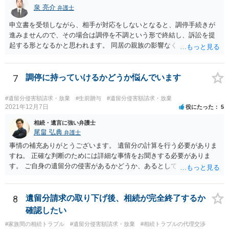
議の内容を前提とした主張をすることが最も有利ですが，ＡＢの相続
泉 亮介
弁護士
人は応じない姿勢を示していることから，実現は困難だと思います。
申立書を受領しながら、相手が対応をしないとなると、調停手続きが
主張としては維持しつつも，現実的な解決方法（遺産分割協議の落と
進みませんので、その場合は調停を不調という形で終結し、訴訟を提
しどころ）としては，譲歩することを甘受しなければならないかもし
起する形となるかと思われます。 同居の親族の影響なく、というのは
れません。
難しいでしょう。ただ、裁判や調停の中では主張等が書面で残るた
め、後からひっくり返すということは難しくなってくるかと思われま
す。 公開相談の場でのご相談については、どうしても限界が出てしま
7
調停に持っていけるかどうか悩んでいます
うため、一度個別にご相談をされることをお勧めいたします。
#遺留分侵害額請求・放棄
#生前贈与
#遺留分侵害額請求・放棄
2021年12月7日
役にたった
5
相続・遺言に強い弁護士
尾畠 弘典
弁護士
事情の補充ありがとうございます。 遺留分の計算を行う必要がありま
すね。 正確な判断のためには詳細な事情をお聞きする必要がありま
す。 ご自身の遺留分の侵害があるかどうか、あるとしてどの程度の金
額となるかを正確に把握されたいのであれば、一度お近くの弁護士に
相談されるのが良いと思います。
8
遺留分請求の取り下げ後、相続が完全終了するか
確認したい
#家族間の相続トラブル
#遺留分侵害額請求・放棄
#相続トラブルの代理交渉