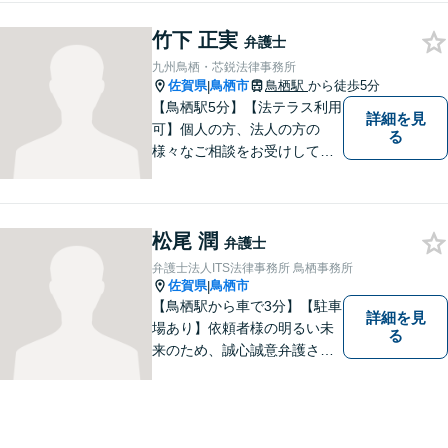
竹下 正実
弁護士
九州鳥栖・芯鋭法律事務所
佐賀県
鳥栖市
鳥栖駅
から徒歩5分
|
【鳥栖駅5分】【法テラス利用
詳細を見
可】個人の方、法人の方の
る
様々なご相談をお受けしてお
ります。依頼者様のお話をし
っかりお聞きし、お気持ちや
ご事情に沿った解決策をご提
松尾 潤
案いたします。【債務整理・
弁護士
残業代請求については初回面
弁護士法人ITS法律事務所 鳥栖事務所
談無料】【土日祝・夜間相談
佐賀県
鳥栖市
|
可】
【鳥栖駅から車で3分】【駐車
詳細を見
場あり】依頼者様の明るい未
る
来のため、誠心誠意弁護させ
ていただきます。弁護士とし
て、毅然とした対応を行いま
す。インターネット／刑事／
相続など、幅広い困りごとに