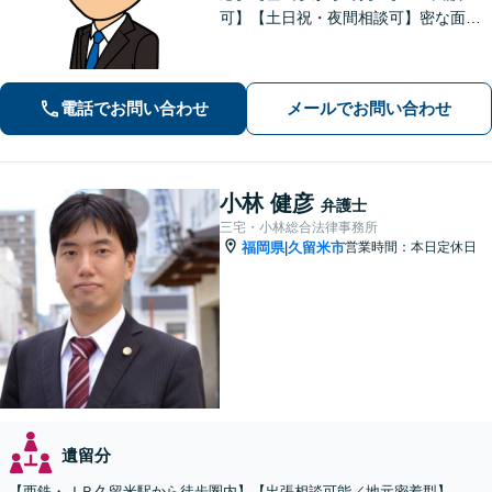
可】【土日祝・夜間相談可】密な面談
とこまめな連絡を心がけ、きめ細やか
にサポート！依頼者様の想いを汲み取
り、最善を尽くします。「相談者様に
電話でお問い合わせ
メールでお問い合わせ
寄り添い親身に対応」【個室対応／守
秘義務厳守】
小林 健彦
弁護士
三宅・小林総合法律事務所
福岡県
久留米市
営業時間：本日定休日
|
遺留分
【西鉄・ＪＲ久留米駅から徒歩圏内】【出張相談可能／地元密着型】