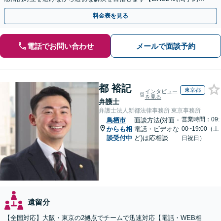
付可】【休日・夜間相談可】
料金表を見る
電話でお問い合わせ
メールで面談予約
都 裕記
東京都
インタビュー
を見る
弁護士
弁護士法人新都法律事務所 東京事務所
営業時間：09:
鳥栖市
面談方法(対面・
からも相
電話・ビデオな
00~19:00（土
談受付中
ど)は応相談
日祝日）
遺留分
【全国対応】大阪・東京の2拠点でチームで迅速対応【電話・WEB相