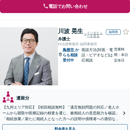
電話でお問い合わせ
川波 晃生
福岡県
インタビュ
ーを見る
弁護士
Hi法律事務所 福岡事務所
営業時
鳥栖市
か
面談方法(対面・電
らも相談
話・ビデオなど)は
間：本日
受付中
応相談
定休日
遺留分
【九州エリア対応】【初回相談無料】「遺言無効問題の対応／老人ホ
ームから聴取や医療記録の精査を通じ、被相続人の意思能力を確認」
「相続放棄／新たに相続人となった方への説明や債権者への適切な対
応まで、きめ細やかにサポート」【休日・夜間相談可】
料金表を見る