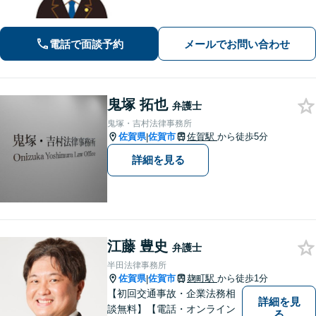
ることを第一に考えます。
電話で面談予約
メールでお問い合わせ
鬼塚 拓也
弁護士
鬼塚・吉村法律事務所
佐賀県
佐賀市
佐賀駅
から徒歩5分
|
詳細を見る
江藤 豊史
弁護士
半田法律事務所
佐賀県
佐賀市
麹町駅
から徒歩1分
|
【初回交通事故・企業法務相
詳細を見
談無料】【電話・オンライン
る