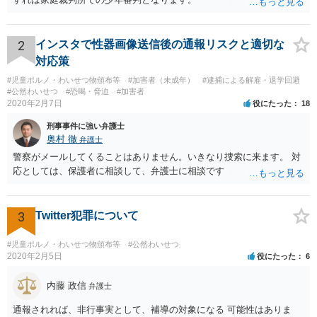
2
インスタで性器画像送信後の通報リスクと適切な
対応策
#児童ポルノ・わいせつ物頒布等
#加害者（未成年）
#逮捕による解雇・退学回避
#公然わいせつ
#恐喝・脅迫
#加害者
2020年2月7日
役にたった
18
刑事事件に強い弁護士
奥村 徹
弁護士
警察がメールしてくることはありません。いきなり捜索に来ます。 対
応としては、保護者に相談して、弁護士に相談です
3
Twitter犯罪について
#児童ポルノ・わいせつ物頒布等
#公然わいせつ
2020年2月5日
役にたった
6
内藤 政信
弁護士
通報されれば、非行事実として、補導の対象になる 可能性はありま