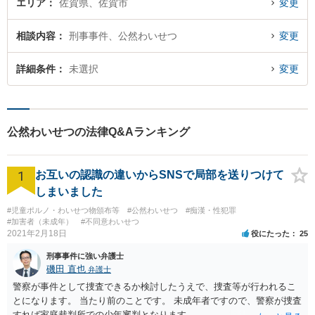
エリア
佐賀県、佐賀市
変更
相談内容
刑事事件、公然わいせつ
変更
詳細条件
未選択
変更
公然わいせつの法律Q&Aランキング
1
お互いの認識の違いからSNSで局部を送りつけて
しまいました
#児童ポルノ・わいせつ物頒布等
#公然わいせつ
#痴漢・性犯罪
#加害者（未成年）
#不同意わいせつ
2021年2月18日
役にたった
25
刑事事件に強い弁護士
磯田 直也
弁護士
警察が事件として捜査できるか検討したうえで、捜査等が行われるこ
とになります。 当たり前のことです。 未成年者ですので、警察が捜査
すれば家庭裁判所での少年審判となります。