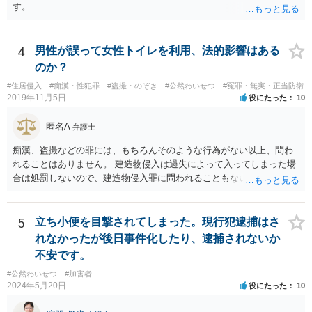
す。
4
男性が誤って女性トイレを利用、法的影響はある
のか？
#住居侵入
#痴漢・性犯罪
#盗撮・のぞき
#公然わいせつ
#冤罪・無実・正当防衛
2019年11月5日
役にたった
10
匿名A
弁護士
痴漢、盗撮などの罪には、もちろんそのような行為がない以上、問わ
れることはありません。 建造物侵入は過失によって入ってしまった場
合は処罰しないので、建造物侵入罪に問われることもないでしょう。
自ら警察署に行っていることから、逃亡のおそれも認められず逮捕さ
れることもないでしょうし、そのまま帰された以上おそらく立件もさ
れず取り調べもないと思います。
5
立ち小便を目撃されてしまった。現行犯逮捕はさ
れなかったが後日事件化したり、逮捕されないか
不安です。
#公然わいせつ
#加害者
2024年5月20日
役にたった
10