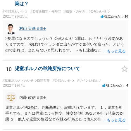
策は？
#不同意わいせつ
#名誉毀損罪・侮辱罪
#盗撮・のぞき
#公然わいせつ
2021年9月25日
役にたった
10
村山 大基
弁護士
>犯罪になるのでしょうか？ 公然わいせつ罪は、わざと行う必要があ
りますので、 寝ぼけてベランダに出たがすぐ気付いて戻った、という
のであれば、当たらないと思われます。 ＞もし逮捕などされたらどう
したらよいでしょうか。 当番弁護士を呼ぶように警察に伝えましょ
う。 当番弁護士というのは、捕まったばかりの方に会いに行き、 無料
で１回助言してくれる弁護士のことです。 ただ、お書きいただいた事
10
児童ポルノの単純所持について
情からすると逮捕の可能性は高くないと思います。
#児童ポルノ・わいせつ物頒布等
#公然わいせつ
#リベンジポルノ
2022年1月7日
役にたった
4
内藤 政信
弁護士
児童ポルノ法2条に、判断基準が、記載されています。 １，児童を相
手とする、または児童による性交、性交類似行為などを行う児童の姿
態 ２，他人が児童の性器などを触る行為または他人の性器などを触る
行為などを行う児童の姿態であり、性欲を興奮させる、または刺激す
るもの ３、衣服の全部または一部を着けない児童の姿態であり、殊更