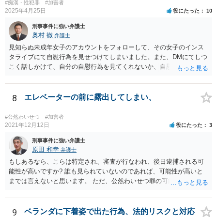
#痴漢・性犯罪
#加害者
が、そこは他に逃亡や罪証隠滅の可能性等も考慮しなければならない
2025年4月25日
役にたった
10
ので、なんともいえません（ただし、ご質問のないようからするとそ
刑事事件に強い弁護士
れほど逮捕リスクは高くないのではないかと思います）。
奥村 徹
弁護士
見知らぬ未成年女子のアカウントをフォローして、その女子のインス
タライブにて自慰行為を見せつけてしまいました。また、DMにてしつ
こく話しかけて、自分の自慰行為を見てくれないか、自慰行為を見せ
てくれないかと何度も頼んでしまいました。 という行為は、青少年条
例違反（わいせつ行為）や公然わいせつ罪を疑われる行為で、警察に
知られれば捜査が始まるでしょう。 逮捕される危険はありますが、
8
エレベーターの前に露出してしまい、
可能性の％はわかりません。 対応としては自首は有効だとは思います
が、なかなな自首として受理されることがないのと、あちらがどの警
#公然わいせつ
#加害者
察なのかがわからないとあちらの警察に検挙されることもあるので、
2021年12月12日
役にたった
3
容易ではない感じです
刑事事件に強い弁護士
原田 和幸
弁護士
もしあるなら、こらは特定され、審査が行なわれ、後日逮捕される可
能性が高いですか? 誰も見られていないのであれば、可能性が高いと
までは言えないと思います。 ただ、公然わいせつ罪の可能性がありま
すので、今後は止めたほうがよいと思います。
9
ベランダに下着姿で出た行為、法的リスクと対応