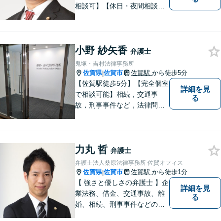
相談可】【休日・夜間相談
可】適正・迅速、そして親身
なサービスの提供を心がけて
います。
小野 紗矢香
弁護士
鬼塚・吉村法律事務所
佐賀県
佐賀市
佐賀駅
から徒歩5分
|
【佐賀駅徒歩5分】【完全個室
詳細を見
で相談可能】相続，交通事
る
故，刑事事件など，法律問題
でお困りの方は，是非私たち
にご相談下さい。 悩みは私た
ちにお預けいただき，笑顔を
力丸 哲
お持ち帰りいただけるよう，
弁護士
全力を尽くします。
弁護士法人桑原法律事務所 佐賀オフィス
佐賀県
佐賀市
佐賀駅
から徒歩1分
|
【 強さと優しさの弁護士 】企
詳細を見
業法務、借金、交通事故、離
る
婚、相続、刑事事件などのご
相談を承っております。まず