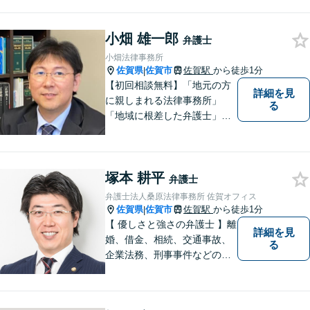
はお気軽にご相談ください。
チーム体制による迅速で最適
小畑 雄一郎
なリーガルサービスを提供い
弁護士
たします。
小畑法律事務所
佐賀県
佐賀市
佐賀駅
から徒歩1分
|
【初回相談無料】「地元の方
詳細を見
に親しまれる法律事務所」
る
「地域に根差した弁護士」を
目指して活動しております。
企業法務から、離婚や交通事
故、金銭トラブル、刑事事件
塚本 耕平
など幅広く対応しております
弁護士
ので、まずはお気軽にご相談
弁護士法人桑原法律事務所 佐賀オフィス
下さい。【JR佐賀駅1分】
佐賀県
佐賀市
佐賀駅
から徒歩1分
|
【子連れ相談可】
【 優しさと強さの弁護士 】離
詳細を見
婚、借金、相続、交通事故、
る
企業法務、刑事事件などのご
相談を承っております。まず
はお気軽にご相談ください。
チーム体制による迅速で最適