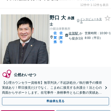
12件中 1-12件を表示
野口 大
弁護
インタビューを見
る
士
小畑法律事務所
佐
佐
佐賀駅
か
営業時間：10:00~1
賀
賀
|
8:00（平日）
ら徒歩1分
県
市
公然わいせつ
【心理カウンセラー資格有】無罪判決／不起訴処分／執行猶予の獲得
実績あり！即日接見だけでなく、こまめに接見する弁護士！法と心の
両面からサポートします。在宅事件・身柄事件ともに多数の実績あり
【初回相談無料】【佐賀駅1分】
料金表を見る