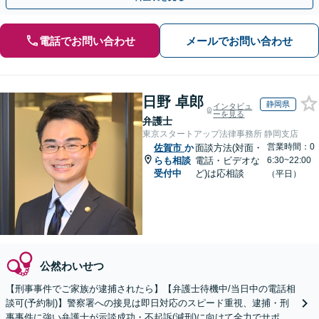
電話でお問い合わせ
メールでお問い合わせ
日野 卓郎
静岡県
インタビュ
ーを見る
弁護士
東京スタートアップ法律事務所 静岡支店
営業時間：0
佐賀市
か
面談方法(対面・
らも相談
電話・ビデオな
6:30~22:00
受付中
ど)は応相談
（平日）
公然わいせつ
【刑事事件でご家族が逮捕されたら】【弁護士待機中/当日中の電話相
談可(予約制)】警察署への接見は即日対応のスピード重視、逮捕・刑
事事件に強い弁護士が示談成功・不起訴(減刑)に向けて全力でサポー