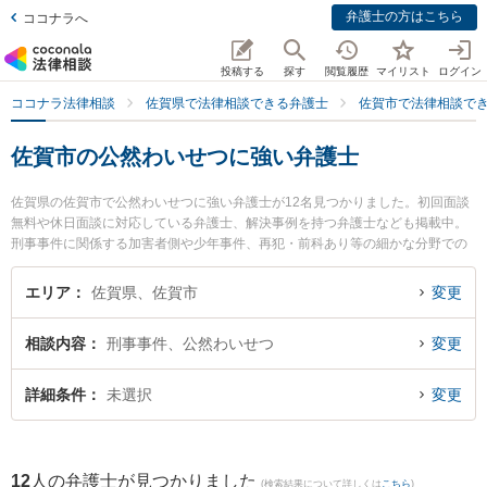
弁護士の方はこちら
ココナラへ
投稿する
探す
閲覧履歴
マイリスト
ログイン
ココナラ法律相談
佐賀県で法律相談できる弁護士
佐賀市で法律相談で
佐賀市の公然わいせつに強い弁護士
佐賀県の佐賀市で公然わいせつに強い弁護士が12名見つかりました。初回面談
無料や休日面談に対応している弁護士、解決事例を持つ弁護士なども掲載中。
刑事事件に関係する加害者側や少年事件、再犯・前科あり等の細かな分野での
絞り込み検索もでき便利です。特に小畑法律事務所の野口 大弁護士やありあけ
法律事務所の富永 洋一弁護士、鬼塚・吉村法律事務所の鬼塚 拓也弁護士のプロ
エリア
佐賀県、佐賀市
変更
フィール情報や弁護士費用、強みなどが注目されています。『佐賀市で土日や
夜間に発生した公然わいせつのトラブルを今すぐに弁護士に相談したい』『公
相談内容
刑事事件、公然わいせつ
変更
然わいせつのトラブル解決の実績豊富な近くの弁護士を検索したい』『初回相
談無料で公然わいせつを法律相談できる佐賀市内の弁護士に相談予約したい』
などでお困りの相談者さんにおすすめです。
詳細条件
未選択
変更
12
人の弁護士が見つかりました
(検索結果について詳しくは
こちら
)