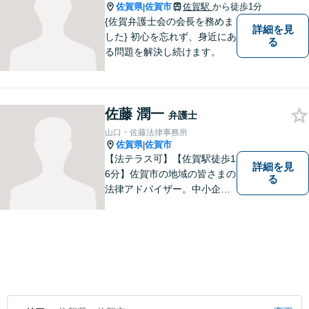
佐賀県
佐賀市
佐賀駅
から徒歩1分
|
{佐賀弁護士会の会長を務めま
詳細を見
した} 初心を忘れず、身近にあ
る
る問題を解決し続けます。
佐藤 潤一
弁護士
山口・佐藤法律事務所
佐賀県
佐賀市
|
【法テラス可】【佐賀駅徒歩1
詳細を見
6分】佐賀市の地域の皆さまの
る
法律アドバイザー。中小企業
法務 ・不動産・交通事故な
ど、お気軽にご相談くださ
い。人生が良い方向に向くよ
う、最善を尽くさせていただ
きます。【土日夜間対応】