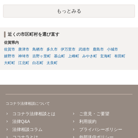
に児童の性的な部位(性器・性器の周辺・臀部・胸部)が露出または強調
もっとみる
されているものであり、性欲を興奮させる、または刺激するもの これ
らにあたらないという判断でしょう。 したがって、入手しても問題な
いですね。
近くの市区町村を選び直す
佐賀県内
佐賀市
唐津市
鳥栖市
多久市
伊万里市
武雄市
鹿島市
小城市
嬉野市
神埼市
吉野ヶ里町
基山町
上峰町
みやき町
玄海町
有田町
大町町
江北町
白石町
太良町
ココナラ法律相談について
ココナラ法律相談とは
ご意見・ご要望
法律Q&A
利用規約
法律相談コラム
プライバシーポリシー
ココナラとは
外部送信ポリシー