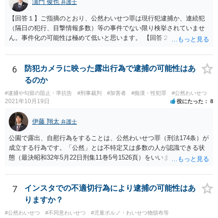
濵門 俊也
弁護士
【回答１】ご指摘のとおり、公然わいせつ罪は現行犯逮捕か、連続犯
（隔日の犯行、目撃情報多数）等の事件でない限り検挙されていませ
ん。事件化の可能性は極めて低いと思います。 【回答２】先に指摘し
たとおり、本件は事件化されません。
6
防犯カメラに映った露出行為で逮捕の可能性はあ
るのか
#逮捕や勾留の阻止・準抗告
#刑事裁判
#加害者
#痴漢・性犯罪
#公然わいせつ
2021年10月19日
役にたった
8
伊藤 翔太
弁護士
公園で露出、自慰行為をすることは、公然わいせつ罪（刑法174条）が
成立する行為です。「公然」とは不特定又は多数の人が認識できる状
態（最決昭和32年5月22日刑集11巻5号1526頁）をいいます。公園は不
特定多数の人間が利用する場所ですので、この場所で、露出や自慰を
することは公然わいせつとなるでしょう。このような行為は実際に不
特定多数の者に認識される必要まではありません。 ですので、事実と
7
インスタでの不適切行為により逮捕の可能性はあ
して公然わいせつ罪が成立している可能性が高いですし、防犯カメラ
りますか？
に写っているとすればそれが証拠となるため、なんらかの刑事処分が
#公然わいせつ
#不同意わいせつ
#児童ポルノ・わいせつ物頒布等
なされる可能性はあります。もちろん逮捕されるリスクもございます