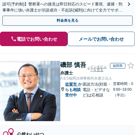
談可(予約制)】警察署への接見は即日対応のスピード重視、逮捕・刑
事事件に強い弁護士が示談成功・不起訴(減刑)に向けて全力でサポー
トします。【加害者側の相談専門】
料金表を見る
電話でお問い合わせ
メールでお問い合わせ
磯部 慎吾
福岡県
インタビュ
ーを見る
弁護士
A＆S福岡法律事務所弁護士法人
営業時間：0
佐賀市
か
面談方法(対面・
らも相談
電話・ビデオな
9:00~18:00
受付中
ど)は応相談
（平日）
公然わいせつ