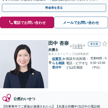
トします。【加害者側の相談専門】
料金表を見る
電話でお問い合わせ
メールでお問い合わせ
田中 杏奈
東京都
インタビュ
ーを見る
弁護士
東京スタートアップ法律事務所
営業時間：0
佐賀市
か
面談方法(対面・
らも相談
電話・ビデオな
6:30~22:00
受付中
ど)は応相談
（平日）
公然わいせつ
【刑事事件でご家族が逮捕されたら】【弁護士待機中/当日中の電話相