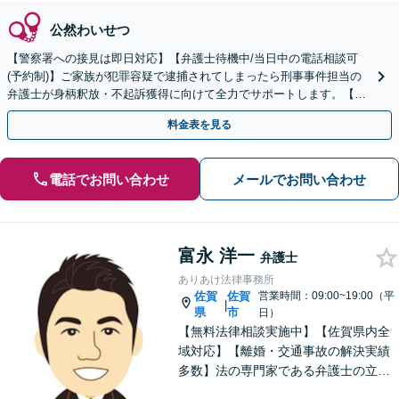
公然わいせつ
【警察署への接見は即日対応】【弁護士待機中/当日中の電話相談可
(予約制)】ご家族が犯罪容疑で逮捕されてしまったら刑事事件担当の
弁護士が身柄釈放・不起訴獲得に向けて全力でサポートします。【毎
月100名以上の相談実績】【全国対応】
料金表を見る
電話でお問い合わせ
メールでお問い合わせ
富永 洋一
弁護士
ありあけ法律事務所
佐賀
佐賀
営業時間：09:00~19:00（平
|
県
市
日）
【無料法律相談実施中】【佐賀県内全
域対応】【離婚・交通事故の解決実績
多数】法の専門家である弁護士の立場
から、依頼者様にとって最も利益とな