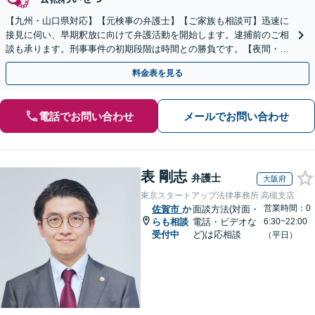
【九州・山口県対応】【元検事の弁護士】【ご家族も相談可】迅速に
接見に伺い、早期釈放に向けて弁護活動を開始します。逮捕前のご相
談も承ります。刑事事件の初期段階は時間との勝負です。【夜間・休
日対応】【完全個室】【天神駅3分】
料金表を見る
電話でお問い合わせ
メールでお問い合わせ
表 剛志
弁護士
大阪府
東京スタートアップ法律事務所 高槻支店
営業時間：0
佐賀市
か
面談方法(対面・
らも相談
電話・ビデオな
6:30~22:00
受付中
ど)は応相談
（平日）