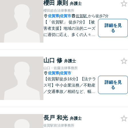
櫻田 康則
なリーガルサービスを提供い
弁護士
たします。
櫻田総合法律事務所
佐賀県
佐賀市
佐賀駅
から徒歩7分
|
【「佐賀駅」 徒歩7分】【被
詳細を見
害者支援】地域の法的ニーズ
る
に適切に応え、多くの人々の
助けとなるために、日々、弁
護活動に努めております。 依
頼者さまの心が少しでも和ら
山口 修
ぐように、丁寧にお悩みをお
弁護士
伺いいたします。
山口・佐藤法律事務所
佐賀県
佐賀市
|
【佐賀駅徒歩16分】【法テラ
詳細を見
ス可】中小企業法務／不動産
る
／交通事故／相続など、幅広
いお困りごとに対応！依頼者
様のお気持ちやご事情に寄り
添い、適切な解決へと導きま
す。まずはお気軽にご相談く
長戸 和光
弁護士
ださい。【初回面談無料】
佐賀駅前法律事務所