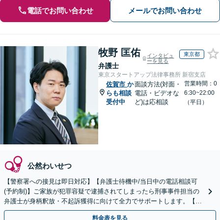
電話でお問い合わせ
メールでお問い合わせ
牧野 匡佑
東京都
インタビュ
ーを見る
弁護士
東京スタートアップ法律事務所 新宿支店
営業時間：0
佐賀市
か
面談方法(対面・
らも相談
電話・ビデオな
6:30~22:00
受付中
ど)は応相談
（平日）
公然わいせつ
【警察署への接見は即日対応】【弁護士待機中/当日中の電話相談可
(予約制)】ご家族が犯罪容疑で逮捕されてしまったら刑事事件担当の
弁護士が身柄釈放・不起訴獲得に向けて全力でサポートします。【毎
月100名以上の相談実績】【全国対応】
料金表を見る