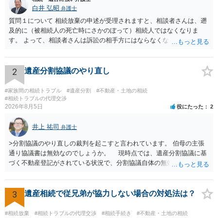
白井 弘昭
弁護士
質問１について 相続放棄の申述が受理されますと、相談者さんは、遡
及的に（被相続人の死亡時にさかのぼって）相続人ではなくなりま
す。 よって、相談者さんは訴訟の相手方にはならなくなるので（明け
渡し請求の対象ではなくなるので）請求棄却となります。 相続放棄受
理証明を家庭裁判所で取得し、コピーを答弁書に添えて裁判所に提出
してください。 質問２について 請求棄却を求める答弁書を提出すれ
2
遺産分割協議のやり直し
ば、第１回期日は出席する必要がありません。その日は差支え（用事
があり出席できない）との記載で十分です。 質問３について 弁護士で
#家族間の相続トラブル
#遺産分割
#不動産・土地の相続
はないので、ｍｉｎｔｓでの提出の必要は無いと思います。郵送（期
#相続トラブルの代理交渉
2026年8月5日
役にたった
2
限までに届けばよい）で十分です。 詳細は、書面記載の裁判所書記官
にお問い合わせください。 以上、ご参考まで。
井上 祐司
弁護士
>分割協議のやり直しの裁判を起こすと言われています。 伯母の主張
通り協議書は無効なのでしょうか。 現時点では、遺産分割協議に基
づく不動産登記がされている状況で、分割協議自体の無効を裁判所が
認めたわけではないので、分割協議の効力に影響はありません。 先
方の訴訟の主張及び立証次第ですが、 ・御祖母様の認知能力に関する
医師の意見書、筆跡鑑定 が提出されればその効力が否定される可能性
3
遺産相続で従兄弟が協力しない場合の対処法は？
はありますが、 ・伯母様自身が分割協議に加わっていること ・御祖母
様の意に反する遺産分割協議を行う実益が誰にあったかの立証が困難
#相続放棄
#相続トラブルの代理交渉
#相続手続き
#不動産・土地の相続