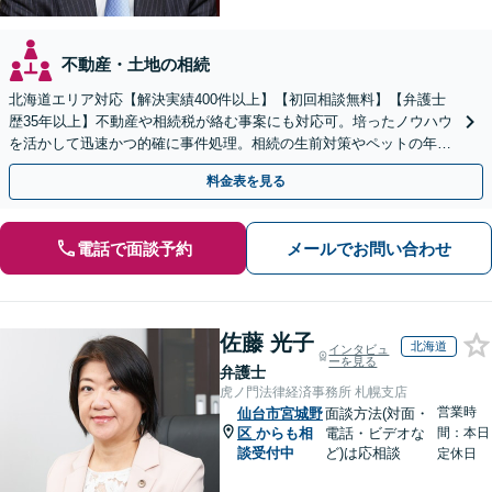
不動産・土地の相続
北海道エリア対応【解決実績400件以上】【初回相談無料】【弁護士
歴35年以上】不動産や相続税が絡む事案にも対応可。培ったノウハウ
を活かして迅速かつ的確に事件処理。相続の生前対策やペットの年金
システムもお任せ【完全個室】【自衛隊前駅8分】
料金表を見る
電話で面談予約
メールでお問い合わせ
佐藤 光子
北海道
インタビュ
ーを見る
弁護士
虎ノ門法律経済事務所 札幌支店
営業時
仙台市宮城野
面談方法(対面・
区
からも相
電話・ビデオな
間：本日
談受付中
ど)は応相談
定休日