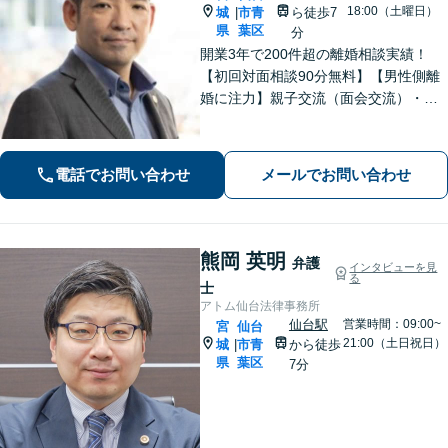
18:00（土曜日）
城
市青
ら徒歩7
|
県
葉区
分
開業3年で200件超の離婚相談実績！
【初回対面相談90分無料】【男性側離
婚に注力】親子交流（面会交流）・親
権に対応！※未成年子がいる場合は男
性側のみ対応、熟年離婚は女性側も対
応【夫婦カウンセラー】依頼者に寄り
電話でお問い合わせ
メールでお問い合わせ
添い「幸せになるための離婚」を目指
します！
熊岡 英明
弁護
インタビューを見
る
士
アトム仙台法律事務所
仙台駅
営業時間：09:00~
宮
仙台
21:00（土日祝日）
城
市青
から徒歩
|
県
葉区
7分