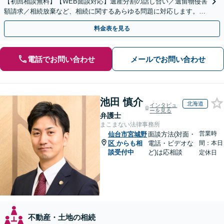
【初回相談無料】【WEB面談対応】遺産分割の話し合い／遺留物侵害
額請求／相続放棄など、相続に関するあらゆる問題に対応します。ご
事情やご意向を丁寧にお聞きし、有利な解決を目指します
料金表を見る
電話でお問い合わせ
メールでお問い合わせ
池田 慎介
北海道
インタビュ
ーを見る
弁護士
まこまない法律事務所
営業時
仙台市宮城野
面談方法(対面・
区
からも相
電話・ビデオな
間：本日
談受付中
ど)は応相談
定休日
不動産・土地の相続