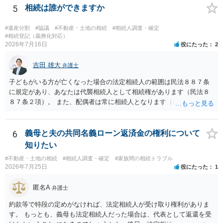
です。客観的な基準もありません。 ・できれば穏やかに、分割を拒否
5
相続は誰ができますか
することはできますか。 →分割を拒否するということは、遺産はいら
ないということでしょうか。遺言で、受取を指定されててもいらない
#遺産分割
#協議
#不動産・土地の相続
#相続人調査・確定
と拒否することはできます。理由を説明する必要はありません。
#相続登記（義務化対応）
2026年7月16日
役にたった
2
吉田 雄大
弁護士
子どもがいる方が亡くなった場合の法定相続人の範囲は民法８８７条
に規定があり、あなたは代襲相続人として相続権があります（民法８
８７条２項）。 また、配偶者は常に相続人となります（民法８９０
条）。 「祖父の子供３人」の方の配偶者がご健在であれば、その方に
も相続権があります。つまり、孫５人に加えて「おじ又はおば」にも
相続権がある可能性があります。
6
義母と夫の共同名義ローン返済金の権利について
知りたい
#不動産・土地の相続
#相続人調査・確定
#家族間の相続トラブル
2026年7月25日
役にたった
1
匿名A
弁護士
約款等で特段の定めがなければ、法定相続人が受け取り権利がありま
す。 もっとも、義母も法定相続人だった場合は、代表として返還を受