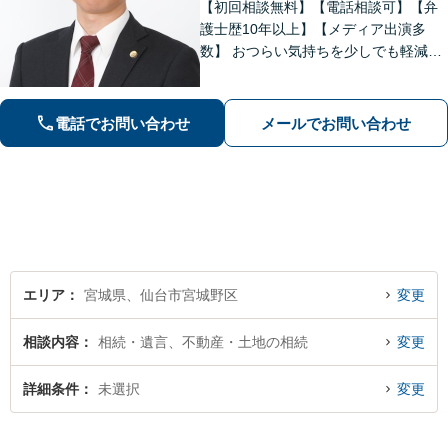
【初回相談無料】【電話相談可】【弁
護士歴10年以上】【メディア出演多
数】 おつらい気持ちを少しでも軽減し
ます。お問い合わせから解決まで、経
験豊富な弁護士が一括対応します。費
用は契約前に分かりやすくご説明しま
電話でお問い合わせ
メールでお問い合わせ
す。一度ご相談ください【夜間・休日
相談可】
エリア
宮城県、仙台市宮城野区
変更
相談内容
相続・遺言、不動産・土地の相続
変更
詳細条件
未選択
変更