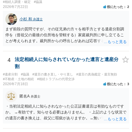
であること からすると、実際に遺産分割協議の効力が否定される可能
#相続人調査・確定
#協議
2026年7月22日
役にたった
2
性はそれほど高くない（立証のハードルは非常に高い）ということが
言えると思います。
小杉 和
弁護士
まず前段の質問ですが、その従兄弟の方々を相手方とする遺産分割調
停を（曾祖父の最後の住所地を管轄する）家庭裁判所に申し立てるこ
とが考えられます。裁判所からの呼出しがあれば応答する可能性がま
だあるのではないでしょうか。 後段の質問については、相続放棄は可
能と思われます。時間が思った以上にないので必要書類をてきぱきと
揃える必要があります。その点是非御注意ください。
4
法定相続人に知らされていなかった遺言と遺産分
割
#遺産分割
#協議
#遺言の書き直し・やり直し
#遺言の真偽鑑定・遺言無効
#不動産・土地の相続
#相続トラブルの代理交渉
2026年7月18日
役にたった
3
匿名A
弁護士
・当初法定相続人に知らされなかった公正証書遺言は有効なものです
か。 →有効です。知らせる必要はありません。 ・上記のような状況で
の遺言の書き換えは、叔父に瑕疵がありますか。→無いです。 ・分割
する場合の比率は、現状で、客観的に見てどの程度が妥当と考えられ
ますか。 →本人が自由に決められますので、どこが妥当とは言えない