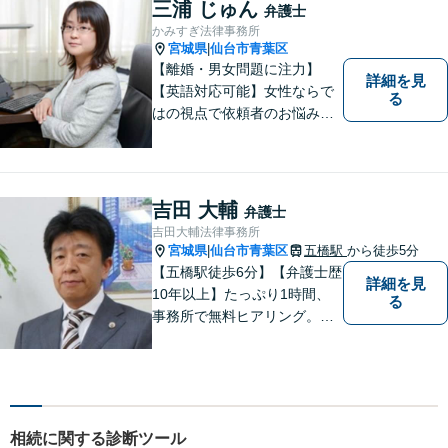
間・土曜相談あり】【明るく
三浦 じゅん
弁護士
キレイな完全個室相談室】
かみすぎ法律事務所
宮城県
仙台市青葉区
|
【離婚・男女問題に注力】
詳細を見
【英語対応可能】女性ならで
る
はの視点で依頼者のお悩みに
寄り添い、丁寧かつ迅速なサ
ポートをいたします。離婚・
男女問題やセクハラ事件など
のお困り事がございました
吉田 大輔
弁護士
ら、お気軽にご相談くださ
吉田大輔法律事務所
い。
宮城県
仙台市青葉区
五橋駅
から徒歩5分
|
【五橋駅徒歩6分】【弁護士歴
詳細を見
10年以上】たっぷり1時間、
る
事務所で無料ヒアリング。気
になる費用も事務所でご説
明。離婚問題／遺産相続／交
通事故、多分野に対応。解決
の糸口を一緒に探すことを大
切にしています。
相続に関する診断ツール