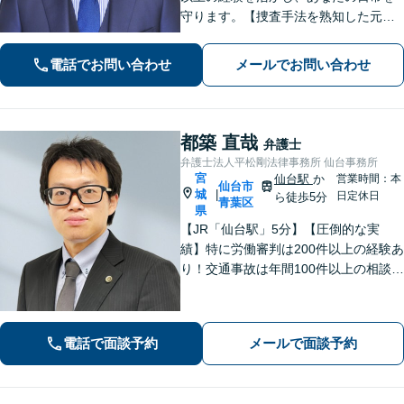
守ります。【捜査手法を熟知した元警
察官弁護士・刑事事件加害者弁護・交
通事故に特化】
電話でお問い合わせ
メールでお問い合わせ
都築 直哉
弁護士
弁護士法人平松剛法律事務所 仙台事務所
宮
仙台駅
か
営業時間：本
仙台市
城
|
日定休日
ら徒歩5分
青葉区
県
【JR「仙台駅」5分】【圧倒的な実
績】特に労働審判は200件以上の経験あ
り！交通事故は年間100件以上の相談対
応！もちろん、債権回収や企業法務ま
で全般に対応できます【社会保険労務
士資格あり】【中小企業診断士資格あ
電話で面談予約
メールで面談予約
り】【東北大学法学研究科助教も経
験】