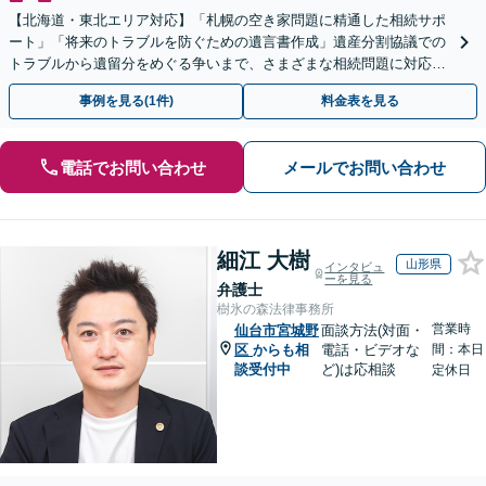
【北海道・東北エリア対応】「札幌の空き家問題に精通した相続サポ
ート」「将来のトラブルを防ぐための遺言書作成」遺産分割協議での
トラブルから遺留分をめぐる争いまで、さまざまな相続問題に対応し
ています「アクセス良好・WEB面談対応で安心の相談」
事例を見る(1件)
料金表を見る
電話でお問い合わせ
メールでお問い合わせ
細江 大樹
山形県
インタビュ
ーを見る
弁護士
樹氷の森法律事務所
営業時
仙台市宮城野
面談方法(対面・
区
からも相
電話・ビデオな
間：本日
談受付中
ど)は応相談
定休日