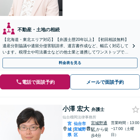
不動産・土地の相続
【北海道・東北エリア対応】【弁護士歴20年以上】【初回相談無料】
遺産分割協議や遺留分侵害額請求、遺言書作成など、幅広く対応して
います。税理士や司法書士などの他士業と連携してワンストップでの
解決が可能です。ぜひご相談ください。
料金表を見る
電話で面談予約
メールで面談予約
小澤 宏大
弁護士
仙台榴岡法律事務所
宮城野通
営業時間：13:00
宮
仙台市
~17:00（土曜
城
宮城野
駅
から徒
|
県
区
日）
歩4分