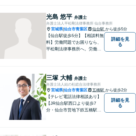
光島 悠平
弁護士
弁護士法人平松剛法律事務所 仙台事務所
宮城県
仙台市青葉区
仙台駅
から徒歩5分
|
【仙台駅徒歩5分】【相談料無
詳細を見
料】労働問題でお困りなら、
る
平松剛法律事務所へ。労働者
を守るため、問題解決に取り
組み続けます。交通事故・ア
スペスト・借金など多岐にわ
たる事件も、受任可能です。
三塚 大輔
弁護士
お気軽にご相談ください。
弁護士法人結の杜総合法律事務所
宮城県
仙台市青葉区
五橋駅
から徒歩2分
|
【テレビ電話法律相談あり】
詳細を見
【JR仙台駅西口より徒歩7
る
分・仙台市営地下鉄五橋駅北4
出口より徒歩２分】 【初回相
談無料】【税理士法人併設】
【五橋本店・東京支店】【夜