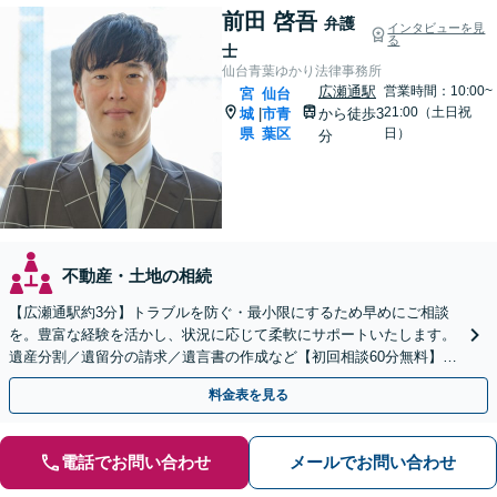
前田 啓吾
弁護
インタビューを見
る
士
仙台青葉ゆかり法律事務所
広瀬通駅
営業時間：10:00~
宮
仙台
21:00（土日祝
城
市青
から徒歩3
|
県
葉区
日）
分
不動産・土地の相続
【広瀬通駅約3分】トラブルを防ぐ・最小限にするため早めにご相談
を。豊富な経験を活かし、状況に応じて柔軟にサポートいたします。
遺産分割／遺留分の請求／遺言書の作成など【初回相談60分無料】
【オンライン相談可能】
料金表を見る
電話でお問い合わせ
メールでお問い合わせ