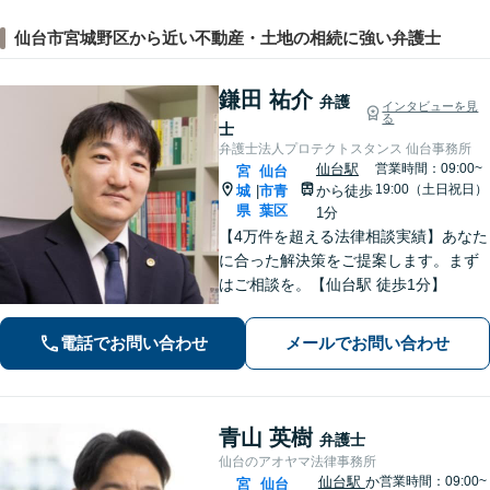
仙台市宮城野区から近い不動産・土地の相続に強い弁護士
鎌田 祐介
弁護
インタビューを見
る
士
弁護士法人プロテクトスタンス 仙台事務所
仙台駅
営業時間：09:00~
宮
仙台
19:00（土日祝日）
城
市青
から徒歩
|
県
葉区
1分
【4万件を超える法律相談実績】あなた
に合った解決策をご提案します。まず
はご相談を。【仙台駅 徒歩1分】
電話でお問い合わせ
メールでお問い合わせ
青山 英樹
弁護士
仙台のアオヤマ法律事務所
仙台駅
か
営業時間：09:00~
宮
仙台