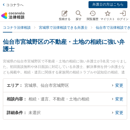
弁護士の方はこちら
ココナラへ
投稿する
探す
閲覧履歴
マイリスト
ログイン
ココナラ法律相談
宮城県で法律相談できる弁護士
仙台市で法律相談で
仙台市宮城野区の不動産・土地の相続に強い弁
護士
宮城県の仙台市宮城野区で不動産・土地の相続に強い弁護士が3名見つかりまし
た。初回面談無料や休日面談に対応している弁護士、解決事例を持つ弁護士な
ども掲載中。相続・遺言に関係する家族間の相続トラブルや認知症の相続、遺
産分割等の細かな分野での絞り込み検索もでき便利です。特に弁護士法人法律
事務所せんだいの町屋 和憲弁護士や弁護士法人法律事務所せんだいの田中 航弁
エリア
宮城県、仙台市宮城野区
変更
護士、仙台榴岡法律事務所の小澤 宏大弁護士のプロフィール情報や弁護士費
用、強みなどが注目されています。『仙台市宮城野区で土日や夜間に発生した
相談内容
相続・遺言、不動産・土地の相続
変更
不動産・土地の相続のトラブルを今すぐに弁護士に相談したい』『不動産・土
地の相続のトラブル解決の実績豊富な近くの弁護士を検索したい』『初回相談
無料で不動産・土地の相続を法律相談できる仙台市宮城野区内の弁護士に相談
詳細条件
未選択
変更
予約したい』などでお困りの相談者さんにおすすめです。