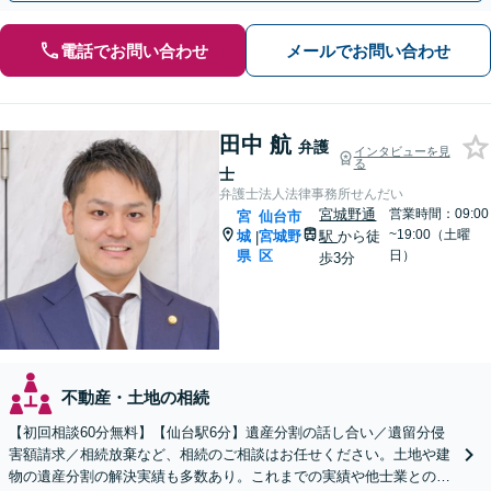
電話でお問い合わせ
メールでお問い合わせ
田中 航
弁護
インタビューを見
る
士
弁護士法人法律事務所せんだい
宮城野通
営業時間：09:00
宮
仙台市
~19:00（土曜
城
宮城野
駅
から徒
|
県
区
日）
歩3分
不動産・土地の相続
【初回相談60分無料】【仙台駅6分】遺産分割の話し合い／遺留分侵
害額請求／相続放棄など、相続のご相談はお任せください。土地や建
物の遺産分割の解決実績も多数あり。これまでの実績や他士業との連