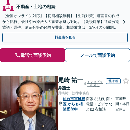
不動産・土地の相続
【全国オンライン対応】【初回相談無料】【生前対策】遺言書の作成
から執行、会社や医療法人の事業承継も対応。【死後対策】遺産分割
協議・調停、遺留分等の経験が豊富。相続放棄は、3か月の期間制限
があるため、お早めにご相談ください。【無料駐車場あり】
料金表を見る
電話で面談予約
メールで面談予約
尾崎 祐一
北海道
インタビュ
ーを見る
弁護士
尾崎祐一法律事務所
営業時
仙台市宮城野
面談方法(対面・
区
からも相
電話・ビデオな
間：本日
談受付中
ど)は応相談
定休日