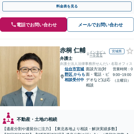
携を活かし、ご意向に沿う有利な解決を目指します
料金表を見る
電話でお問い合わせ
メールでお問い合わせ
赤桐 仁輔
宮城県
インタビュ
ーを見る
弁護士
弁護士法人法律事務所せんだい 名取オフィス
仙台市宮城
面談方法(対
営業時間：0
野区
からも
面・電話・ビ
9:00~19:00
相談受付中
デオなど)は応
（土曜日）
相談
不動産・土地の相続
【遺産分割や遺留分に注力】【東北各地より相談・解決実績多数】