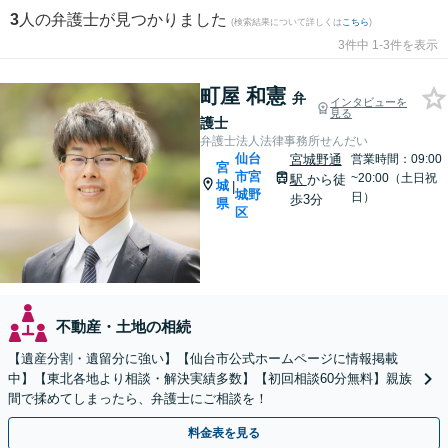
3
人の弁護士が見つかりました
(検索結果について詳しくは
こちら
)
3件中 1-3件を表示
町屋 和憲
弁
インタビューを
見る
護士
弁護士法人法律事務所せんだい
仙台
宮城野通
営業時間：09:00
宮
市宮
~20:00（土日祝
駅
から徒
城
|
城野
日）
歩3分
県
区
不動産・土地の相続
【遺産分割・遺留分に強い】【仙台市公式ホームページに情報掲載
中】【東北各地より相談・解決実績多数】【初回相談60分無料】親族
間で揉めてしまったら、弁護士にご相談を！
料金表を見る