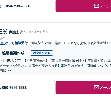
せ
メール
正崇
弁護士
インタビューを見る
AO
川市
からも相談受付中
面談方法(対面・電話・ビデオなど)は応相談
営業時間：09
離婚書類作成
料金表を見る
・LINE相談可】【初回面談無料】【司法書士経験10年以上】不動産が絡む
ピーディな解決へ【弁護士が複数人在籍】事務所内で連携し問題解決へ【休
門駅1分】
メール