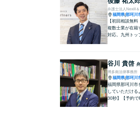
後藤 祐太
弁護士法人Nexill＆
福岡県
那珂川
|
【初回相談無料｜
複数士業が在籍
対応。九州トッ
谷川 貴啓
博多南法律事務所
福岡県
那珂川
|
福岡県那珂川市
していただける
30秒】【予約