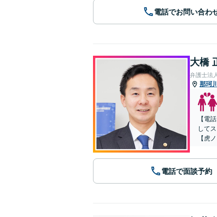
電話でお問い合わ
大橋 
弁護士法人
那珂
【電話
してス
【虎ノ
電話で面談予約