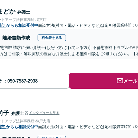
まどか
弁護士
ートアップ法律事務所 堺支店
川市
からも相談受付中
面談方法(対面・電話・ビデオなど)は応相談
営業時間：06
離婚書類作成
料金表を見る
/慰謝料請求に強い弁護士(したい方/されている方)】不倫慰謝料トラブルの相
方はご相談・解決実績の豊富な弁護士による無料相談をご利用ください。【
せ
メール
尚子
弁護士
インタビューを見る
ートアップ法律事務所 神戸支店
川市
からも相談受付中
面談方法(対面・電話・ビデオなど)は応相談
営業時間：06