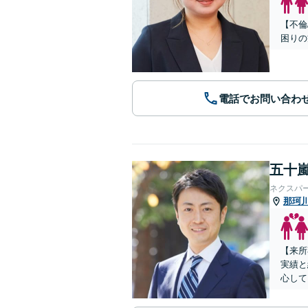
【不倫
困りの
電話でお問い合わ
五十嵐
ネクスパ
那珂
【来所
実績と
心して