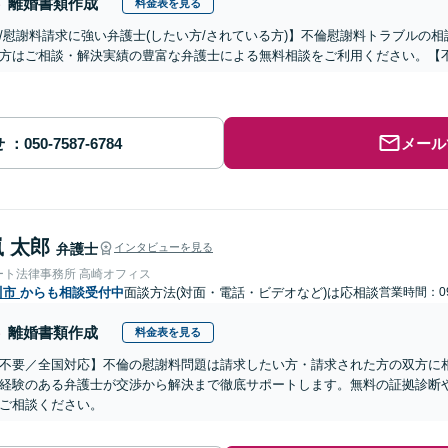
離婚書類作成
料金表を見る
/慰謝料請求に強い弁護士(したい方/されている方)】不倫慰謝料トラブルの相
方はご相談・解決実績の豊富な弁護士による無料相談をご利用ください。【
せ
メール
 太郎
弁護士
インタビューを見る
ート法律事務所 高崎オフィス
川市
からも相談受付中
面談方法(対面・電話・ビデオなど)は応相談
営業時間：09
離婚書類作成
料金表を見る
不要／全国対応】不倫の慰謝料問題は請求したい方・請求された方の双方に
経験のある弁護士が交渉から解決まで徹底サポートします。無料の証拠診断
ご相談ください。