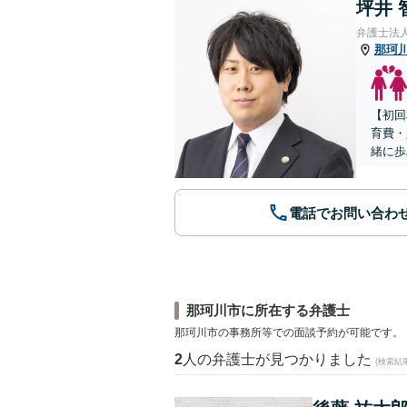
坪井 
弁護士法
那珂
【初回
育費・
緒に歩
電話でお問い合わ
那珂川市に所在する弁護士
那珂川市の事務所等での面談予約が可能です。
2
人の弁護士が見つかりました
(検索結