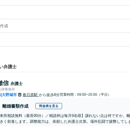
作成
い弁護士
徹信
弁護士
法律事務所
県
大野城市
春日原駅
から徒歩8分
営業時間：09:00~20:00（平日）
|
離婚書類作成
料金表を見る
来所相談無料（最長90分）／相談枠は毎月9名様】譲れない点は何ですか。
きく前進します。調整能力は、依頼した弁護士次第。場外乱闘で疲弊してし