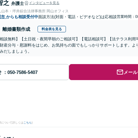
智之
弁護士
インタビューを見る
人山本・坪井綜合法律事務所 岡山オフィス
川市
からも相談受付中
面談方法(対面・電話・ビデオなど)は応相談
営業時間：08
離婚書類作成
料金表を見る
相談無料】【土日祝・夜間早朝のご相談可】【電話相談可】【法テラス利用
財産分与・慰謝料をはじめ、お気持ちの面でもしっかりサポートします。よ
みだしましょう。
せ
メール
果について詳しくは
こちら
)