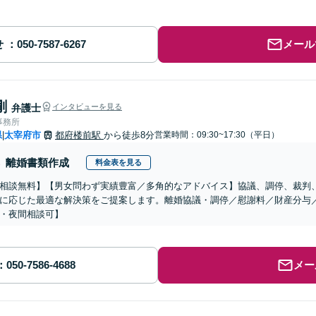
せ
メール
剛
弁護士
インタビューを見る
事務所
県
太宰府市
都府楼前駅
から徒歩8分
営業時間：09:30~17:30（平日）
|
離婚書類作成
料金表を見る
相談無料】【男女問わず実績豊富／多角的なアドバイス】協議、調停、裁判
に応じた最適な解決策をご提案します。離婚協議・調停／慰謝料／財産分与
・夜間相談可】
メー