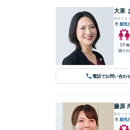
大泉 
東京スタ
那珂
【不倫
困りの
電話でお問い合わ
藤原 
東京スタ
那珂