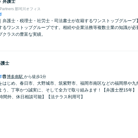
郎
弁護士
Partners 那珂川オフィス
市
弁護士・税理士・社労士・司法書士が在籍するワンストップグループ】Nexil
するワンストップグループです。相続や企業法務等複数士業の知識が必
プクラスの豊富な実績。
弁護士
市
博多南駅
から徒歩1分
をはじめ、春日市、大野城市、筑紫野市、福岡市南区などの福岡県や九
よう、丁寧かつ誠実に、そして全力で取り組みます！【弁護士歴15年】
で時間外、休日相談可能】【法テラス利用可】