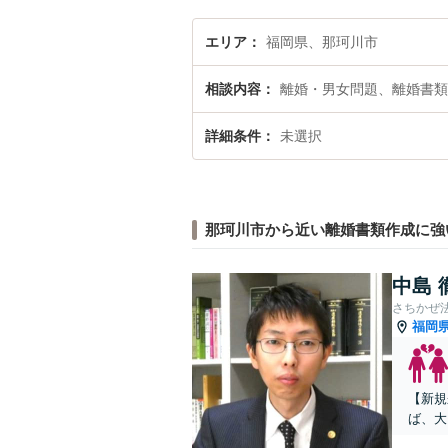
エリア
福岡県、那珂川市
相談内容
離婚・男女問題、離婚書類
詳細条件
未選択
那珂川市から近い離婚書類作成に強
中島 
さちかぜ
福岡
【新規
ば、大