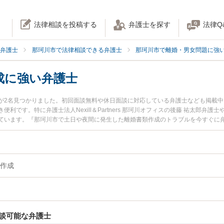
法律相談を投稿する
弁護士を探す
法律Q
弁護士
那珂川市で法律相談できる弁護士
那珂川市で離婚・男女問題に強
成に強い弁護士
が2名見つかりました。初回面談無料や休日面談に対応している弁護士なども掲載
利です。特に弁護士法人Nexill＆Partners 那珂川オフィスの後藤 祐太郎弁
ています。『那珂川市で土日や夜間に発生した離婚書類作成のトラブルを今すぐに
『初回相談無料で離婚書類作成を法律相談できる那珂川市内の弁護士に相談予約し
作成
談可能な弁護士