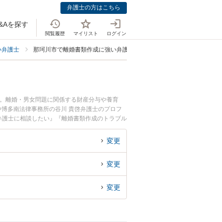
弁護士の方はこちら
&Aを探す
閲覧履歴
マイリスト
ログイン
い弁護士
那珂川市で離婚書類作成に強い弁護士
中。離婚・男女問題に関係する財産分与や養育
護士や博多南法律事務所の谷川 貴啓弁護士のプロフ
弁護士に相談したい』『離婚書類作成のトラブル
たい』などでお困りの相談者さんにおすすめで
変更
変更
変更