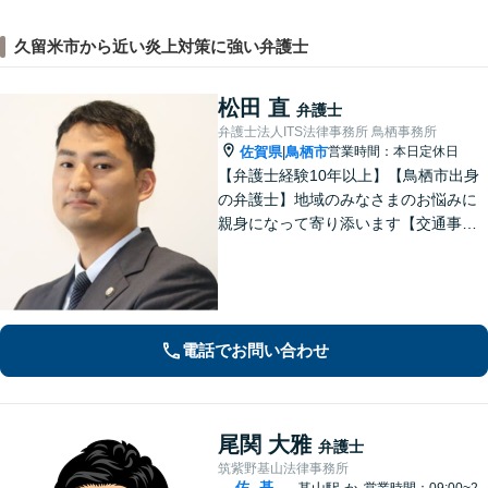
久留米市から近い炎上対策に強い弁護士
松田 直
弁護士
弁護士法人ITS法律事務所 鳥栖事務所
佐賀県
鳥栖市
営業時間：本日定休日
|
【弁護士経験10年以上】【鳥栖市出身
の弁護士】地域のみなさまのお悩みに
親身になって寄り添います【交通事
故】正当な権利を主張して正当な賠償
金を獲得します【離婚・男女問題】慰
謝料、財産分与、親権など幅広いトラ
ブルに対応【初回のご相談30分無料】
電話でお問い合わせ
尾関 大雅
弁護士
筑紫野基山法律事務所
佐
基
営業時間：09:00~2