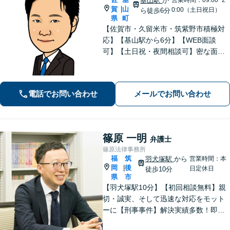
基山駅
か
賀
山
|
0:00（土日祝日）
ら徒歩6分
県
町
【佐賀市・久留米市・筑紫野市積極対
応】【基山駅から6分】【WEB面談
可】【土日祝・夜間相談可】密な面談
とこまめな連絡を心がけ、きめ細やか
にサポート！依頼者様の想いを汲み取
り、最善を尽くします。「相談者様に
電話でお問い合わせ
メールでお問い合わせ
寄り添い親身に対応」【個室対応／守
秘義務厳守】
篠原 一明
弁護士
篠原法律事務所
福
筑
羽犬塚駅
から
営業時間：本
岡
後
|
日定休日
徒歩10分
県
市
【羽犬塚駅10分】【初回相談無料】親
切・誠実、そして迅速な対応をモット
ーに【刑事事件】解決実績多数！即時
接見可。被害者感情にも配慮し、円滑