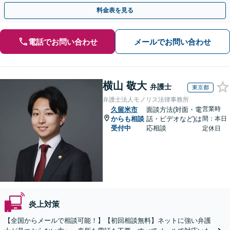
口コミの削除請求・賠償請求のご相談はお任せ
料金表を見る
電話でお問い合わせ
メールでお問い合わせ
横山 敬大
弁護士
東京都
弁護士法人モノリス法律事務所
営業時
久留米市
面談方法(対面・電
からも相談
話・ビデオなど)は
間：本日
受付中
応相談
定休日
炎上対策
【全国からメールで相談可能！】【初回相談無料】ネットに強い弁護