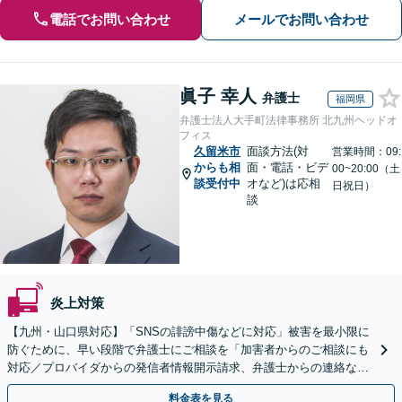
電話でお問い合わせ
メールでお問い合わせ
眞子 幸人
弁護士
福岡県
弁護士法人大手町法律事務所 北九州ヘッドオ
フィス
久留米市
面談方法(対
営業時間：09:
からも相
面・電話・ビデ
00~20:00（土
談受付中
オなど)は応相
日祝日）
談
炎上対策
【九州・山口県対応】「SNSの誹謗中傷などに対応」被害を最小限に
防ぐために、早い段階で弁護士にご相談を「加害者からのご相談にも
対応／プロバイダからの発信者情報開示請求、弁護士からの連絡な
ど」法人の風評被害対策にも対応【休日・夜間相談可】
料金表を見る