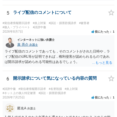
識別可能なプレビューを誰でも閲覧できる状態で公開する点は別問題
自分だけの学習用にとどめるのが安全です。
です。低解像度化や透かしだけでは十分とは限らず、事前同意を取得
する、第三者が識別できない程度に加工する、又は本人のアカウント
5
ライブ配信のコメントについて
内だけで表示する方法を検討すべきです。 なりすまし購入・転売が行
われた場合、御社の責任が当然に生じるわけではありません。しか
#発信者情報開示請求
#炎上対策
#訴訟・損害賠償請求
#被害者
し、自己申告だけで購入でき、自社が照合不一致を検出しても販売を
#個人・プライベート
#誹謗中傷
2026年8月7日
役にたった
1
止めていない現行の運用では、予測可能な不正への対策を怠ったとし
て、撮影された本人に対する損害賠償責任が認められる可能性があり
インターネットに強い弁護士
ます。 検討中の対策は、いずれも過剰ではなく、必要な方向性です。
泉 亮介
弁護士
ただし、それだけで十分とはいえません。ゲスト購入の廃止は購入者
ライブ配信のコメントであっても，そのコメントがされた日時や，ラ
の追跡には役立ちますが、その人が被写体本人であることまでは確認
イブ配信のURL等が証明できれば，権利侵害が認められるものであれ
できません。照合不一致時の販売保留・手動レビューは特に重要で
ば開示請求が認められる可能性はあるでしょう。
す。セッションの遡及作成は、検知するだけでなく、原則として販売
保留又は追加確認の対象とすべきです。フォレンジック透かしは転売
者の特定や抑止には有効ですが、不正購入や同意前の公開自体を防ぐ
6
開示請求について気になっている内容の質問
ものではありません。 したがって、これらに加えて、被写体との照合
方法、無認証プレビューの廃止、申出時の即時非公開化、未購入映像
#誹謗中傷
#発信者情報開示請求
#名誉毀損
#炎上対策
の保存期間などを整備する必要があります。実際の画面、照合ロジッ
#ネット上の個人特定被害
#訴訟・損害賠償請求
ク、利用規約、フィルマーとの契約を弁護士に提示し、サービス全体
2026年7月25日
役にたった
1
のリーガルチェックを受けるのがよいでしょう。
匿名A
弁護士