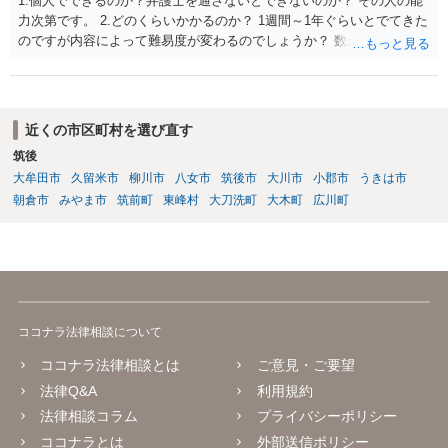
1.個人でできるのか？弁護士を通さないとできないのか？ その人の能
力次第です。 2.どのくらいかかるのか？ 1週間～1年ぐらいとでてきた
のですが内容によって難易度が変わるのでしょうか？ 数か月の印象が
ありますね。むしろ急いで処理する類のものかとは思います。 3.誹謗
中傷していないアカウントを開示請求してしまった場合はどうなるの
か？ 開示が通らないことはありうるでしょう。
近くの市区町村を選び直す
筑後
大牟田市
久留米市
柳川市
八女市
筑後市
大川市
小郡市
うきは市
朝倉市
みやま市
筑前町
東峰村
大刀洗町
大木町
広川町
ココナラ法律相談について
ココナラ法律相談とは
ご意見・ご要望
法律Q&A
利用規約
法律相談コラム
プライバシーポリシー
ココナラとは
外部送信ポリシー