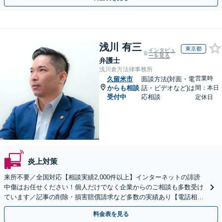
浅川 有三
東京都
インタビュ
ーを見る
弁護士
浅川倉方法律事務所
営業時
久留米市
面談方法(対面・電
からも相談
話・ビデオなど)は
間：本日
受付中
応相談
定休日
炎上対策
来所不要／全国対応【相談実績2,000件以上】インターネットの誹謗
中傷はお任せください！個人だけでなく企業からのご相談も多数受け
ています／記事の削除・損害賠償請求など多数の実績あり【電話相談
可】【初回相談無料】【夜間休日面談可】
料金表を見る