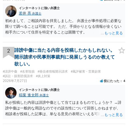
インターネットに強い弁護士
若井 亮
弁護士
初めまして、ご相談内容を拝見しました。 弁護士が事件処理に必要な
限りで調べることは可能です。 ただ、手掛かりとなる情報が全くない
相手方について住所を特定することは困難です。
2
誹謗中傷に当たる内容を投稿したかもしれない。
開示請求や民事刑事裁判に発展しうるのか教えて
欲しい。
#誹謗中傷
#名誉毀損
#発信者情報開示請求
#風評被害・営業妨害
#訴訟・損害賠償請求
#炎上対策
2026年7月27日
役にたった
4
インターネットに強い弁護士
稲葉 進太郎
弁護士
私が投稿した内容は誹謗中傷として当てはまるものでしょうか？ →誹
謗中傷は一般的な用語なのでその該当性について回答しかねますが、
相談者が投稿した記事は、単なる意見の表明といえる可能性が高く、
権利侵害が認められる可能性は低いと存じます。 もし当てはまるとし
て、開示請求が認められたり、民事裁判や刑事裁判に発展しうるもの