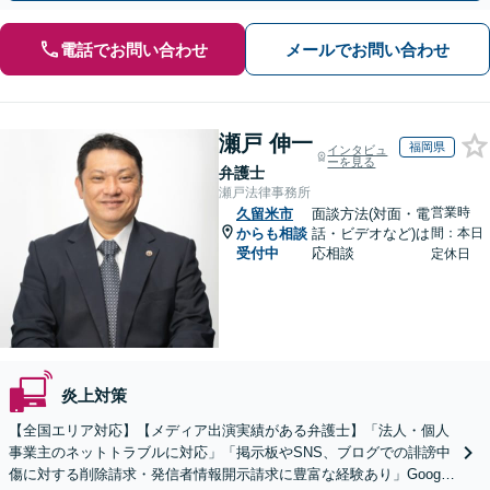
電話でお問い合わせ
メールでお問い合わせ
瀬戸 伸一
福岡県
インタビュ
ーを見る
弁護士
瀬戸法律事務所
営業時
久留米市
面談方法(対面・電
からも相談
話・ビデオなど)は
間：本日
受付中
応相談
定休日
炎上対策
【全国エリア対応】【メディア出演実績がある弁護士】「法人・個人
事業主のネットトラブルに対応」「掲示板やSNS、ブログでの誹謗中
傷に対する削除請求・発信者情報開示請求に豊富な経験あり」Google