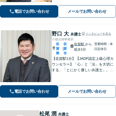
な解決を図ります【離婚問題】将来の
選択肢と法的権利を明確にし、納得の
電話でお問い合わせ
メールでお問い合わせ
いく決断ができるよう支援いたします
野口 大
弁護士
インタビューを見る
小畑法律事務所
佐
佐
佐賀駅
から
営業時間：本
賀
賀
|
日定休日
徒歩1分
県
市
【佐賀駅1分】【JADP認定上級心理カ
ウンセラー】「心」と「法」を大切に
する、「とにかく優しい弁護士」。お
客さまの幸せな生活のため、あらゆる
観点から解決策を精査してまいりま
す。刑事事件／離婚問題など多数の実
電話でお問い合わせ
メールでお問い合わせ
績あり【完全個室】
松尾 潤
弁護士