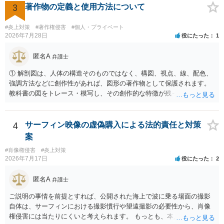
でしょうか？ →権利侵害や、名誉毀損・侮辱に該当する可能性が低い
3
著作物の定義と使用方法について
ため、民事裁判や刑事裁判に発展することはあまり考えられないよう
に思われます。
#炎上対策
#著作権侵害
#個人・プライベート
2026年7月28日
役にたった
1
匿名A
弁護士
① 解剖図は、人体の構造そのものではなく、構図、視点、線、配色、
強調方法などに創作性があれば、図形の著作物として保護されます。
教科書の図をトレース・模写し、その創作的な特徴が残っていれば、
完全一致でなくても複製・翻案に当たる可能性があります。非営利で
も、SNSへの公開は私的使用には当たりません。 ② 出典を記載するだ
けでは、適法な引用にはなりません。自分の説明や批評が主で、図が
4
サーフィン映像の虚偽購入による法的責任と対策
その説明に必要な従たる資料であること、引用部分が明確に区別さ
案
れ、必要な範囲に限られていることなどが必要です。勉強ノートの教
#肖像権侵害
#炎上対策
材として図そのものを中心的に掲載する場合、引用と認められにくい
2026年7月17日
役にたった
2
でしょう。 文章についても、単に所々表現を変えただけで適法になる
とは限りません。医学上の事実を理解したうえで、ご自身の表現と構
匿名A
弁護士
成でまとめる必要があります。 安全にSNSで公開するには、教科書の
図をトレース・模写した部分は掲載せず、人体の構造という事実を基
ご説明の事情を前提とすれば、公開された海上で波に乗る場面の撮影
に、自分で構図や表現を工夫して作図する方法が考えられます。ま
自体は、サーフィンにおける撮影慣行や望遠撮影の必要性から、肖像
た、改変・SNS掲載が認められたオープンライセンス素材を、利用条
権侵害には当たりにくいと考えられます。 もっとも、本人の同意前に
件に従って使う方法もあります。トレースした図を残したい場合は、