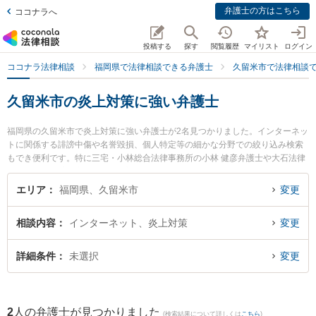
弁護士の方はこちら
ココナラへ
投稿する
探す
閲覧履歴
マイリスト
ログイン
ココナラ法律相談
福岡県で法律相談できる弁護士
久留米市で法律相談
久留米市の炎上対策に強い弁護士
福岡県の久留米市で炎上対策に強い弁護士が2名見つかりました。インターネッ
トに関係する誹謗中傷や名誉毀損、個人特定等の細かな分野での絞り込み検索
もでき便利です。特に三宅・小林総合法律事務所の小林 健彦弁護士や大石法律
事務所の山口 高志郎弁護士のプロフィール情報や弁護士費用、強みなどが注目
されています。『久留米市で土日や夜間に発生した炎上対策のトラブルを今す
エリア
福岡県、久留米市
変更
ぐに弁護士に相談したい』『炎上対策のトラブル解決の実績豊富な近くの弁護
士を検索したい』『初回相談無料で炎上対策を法律相談できる久留米市内の弁
相談内容
インターネット、炎上対策
変更
護士に相談予約したい』などでお困りの相談者さんにおすすめです。
詳細条件
未選択
変更
2
人の弁護士が見つかりました
(検索結果について詳しくは
こちら
)