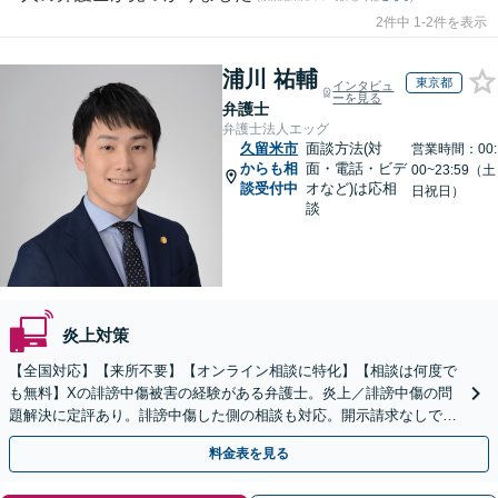
2件中 1-2件を表示
浦川 祐輔
東京都
インタビュ
ーを見る
弁護士
弁護士法人エッグ
久留米市
面談方法(対
営業時間：00:
からも相
面・電話・ビデ
00~23:59（土
談受付中
オなど)は応相
日祝日）
談
炎上対策
【全国対応】【来所不要】【オンライン相談に特化】【相談は何度で
も無料】Xの誹謗中傷被害の経験がある弁護士。炎上／誹謗中傷の問
題解決に定評あり。誹謗中傷した側の相談も対応。開示請求なしで本
人の特定ができる場合もあり。
料金表を見る