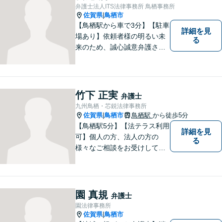
弁護士法人ITS法律事務所 鳥栖事務所
佐賀県
鳥栖市
|
【鳥栖駅から車で3分】【駐車
詳細を見
場あり】依頼者様の明るい未
る
来のため、誠心誠意弁護させ
ていただきます。弁護士とし
て、毅然とした対応を行いま
す。インターネット／刑事／
相続など、幅広い困りごとに
竹下 正実
弁護士
対応可能！【完全個室で対
九州鳥栖・芯鋭法律事務所
応】
佐賀県
鳥栖市
鳥栖駅
から徒歩5分
|
【鳥栖駅5分】【法テラス利用
詳細を見
可】個人の方、法人の方の
る
様々なご相談をお受けしてお
ります。依頼者様のお話をし
っかりお聞きし、お気持ちや
ご事情に沿った解決策をご提
案いたします。【債務整理・
園 真規
弁護士
残業代請求については初回面
園法律事務所
談無料】【土日祝・夜間相談
佐賀県
鳥栖市
|