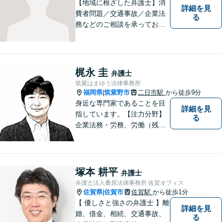
可】
【地域に根ざした弁護士】消
詳細を見
費者問題／交通事故／企業法
る
務などのご相談を承っており
ます。土曜・日曜・夜間につ
いては事前にご予約をいただ
ければ可能な限り相談をお受
けしております。まずはお気
梶永 圭
弁護士
軽にお問い合わせください。
筑紫はまゆう法律事務所
福岡県
筑紫野市
二日市駅
から徒歩9分
|
身近な専門家であることを目
詳細を見
指しています。【注力分野】
る
企業法務・労務、労働（残
業・解雇・労災）、刑事、家
事（離婚・相続・遺言・後
見）、借金整理等
塚本 耕平
弁護士
弁護士法人桑原法律事務所 佐賀オフィス
佐賀県
佐賀市
佐賀駅
から徒歩1分
|
【 優しさと強さの弁護士 】離
詳細を見
婚、借金、相続、交通事故、
る