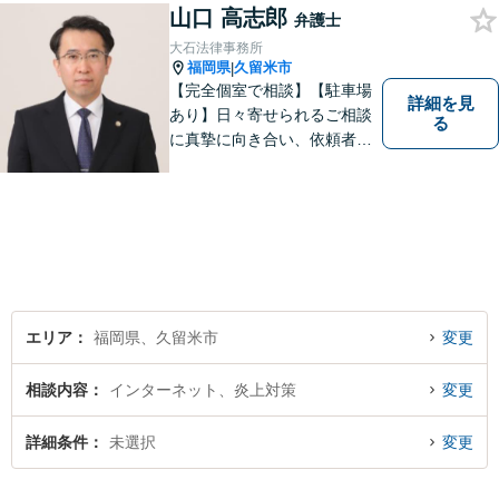
山口 高志郎
弁護士
大石法律事務所
福岡県
久留米市
|
【完全個室で相談】【駐車場
詳細を見
あり】日々寄せられるご相談
る
に真摯に向き合い、依頼者の
皆様の力となることを心がけ
ています。 事業の成長を目指
す法人・個人の方々には、経
営課題の解決に向けた最適な
法的サポートを提供し、安定
した経営基盤の構築をお手伝
いいたします。
エリア
福岡県、久留米市
変更
相談内容
インターネット、炎上対策
変更
詳細条件
未選択
変更