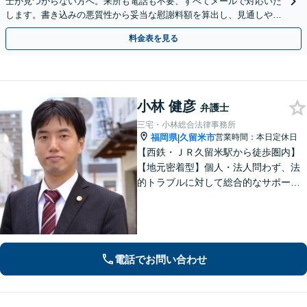
士が見つからない方へ。来所も電話も不要、すべてメールで対応いた
します。書き込みの悪質性から妥当な慰謝料額を算出し、見通しや費
用面のリスクも包み隠さずお伝えしサポートします。
料金表を見る
小林 健彦
弁護士
三宅・小林総合法律事務所
福岡県
久留米市
営業時間：本日定休日
|
【西鉄・ＪＲ久留米駅から徒歩圏内】
【地元密着型】個人・法人問わず、法
的トラブルに対して総合的なサポート
ができる体制を整えている事務所で
す。相手側との交渉や調停、裁判など
最後まで粘り強く対応いたします。
電話でお問い合わせ