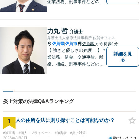
企業法務、刑事事件などのご
相談を承っております。まず
はお気軽にご相談ください。
チーム体制による迅速で最適
なリーガルサービスを提供い
力丸 哲
弁護士
たします。
弁護士法人桑原法律事務所 佐賀オフィス
佐賀県
佐賀市
佐賀駅
から徒歩1分
|
【 強さと優しさの弁護士 】企
詳細を見
業法務、借金、交通事故、離
る
婚、相続、刑事事件などのご
相談を承っております。まず
はお気軽にご相談ください。
チーム体制による迅速で最適
なリーガルサービスを提供い
たします。
炎上対策の法律Q&Aランキング
1
人の住所を法に則り探すことは可能なのか？
#被害者
#個人・プライベート
#加害者
#炎上対策
2026年8月8日
役にたった
3