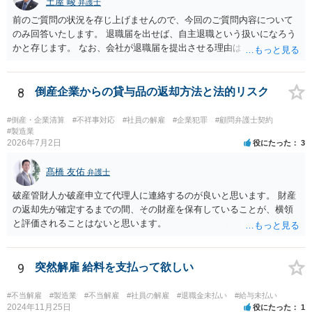
契約書を作成することをお勧めします。 契約書の支援について、弁護
土屋 峻
弁護士
士にご相談されるのもお勧めです。
前のご質問の状況を存じ上げませんので、今回のご質問内容について
のみ回答いたします。 退職届を出せば、自主退職という扱いになろう
かと存じます。 なお、会社が退職届を提出させる理由は、後日解雇無
効を主張された場合に備えて、退職届を提出させて「解雇」ではなか
ったと体裁を整えるためであることが多いです。 ただ、実際に懲戒解
雇事由が認められそうなのであれば、穏便な形である自主退職をした
8
倒産企業からの貸与品の返却方法と法的リスク
方がよい場合もありますので、事案によることになります。
#倒産・企業清算
#不祥事対応
#社員の解雇
#企業犯罪
#顧問弁護士契約
#製造業
2026年7月2日
役にたった
3
髙橋 友佑
弁護士
破産管財人か破産申立て代理人に連絡するのが良いと思います。 財産
の返却先が確定するまでの間、その財産を保有していることが、横領
と評価されることはないと思います。
9
突然解雇 給料を支払って欲しい
#不当解雇
#製造業
#不当解雇
#社員の解雇
#退職金未払い
#給与未払い
2024年11月25日
役にたった
1