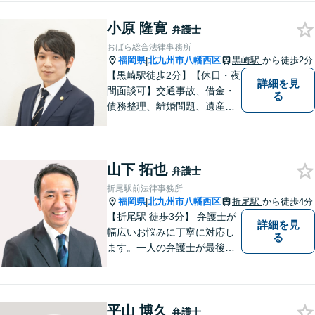
示・刑事・一般民事全般も対
小原 隆寛
応可能。英語での法律相談・
弁護士
英文契約書の作成・チェック
おばら総合法律事務所
も対応可能です。
福岡県
北九州市八幡西区
黒崎駅
から徒歩2分
|
【黒崎駅徒歩2分】【休日・夜
詳細を見
間面談可】交通事故、借金・
る
債務整理、離婚問題、遺産相
続など。ご依頼者さまが安心
して相談できる雰囲気作りを
心がけています。「こんなこ
山下 拓也
と弁護士に相談してもいいの
弁護士
かな」と思わず、遠慮なくご
折尾駅前法律事務所
相談ください。
福岡県
北九州市八幡西区
折尾駅
から徒歩4分
|
【折尾駅 徒歩3分】 弁護士が
詳細を見
幅広いお悩みに丁寧に対応し
る
ます。一人の弁護士が最後ま
で責任をもって対応してくれ
るという安心感は小さな法律
事務所である当事務所の強み
平山 博久
です。【丁寧な対応】
弁護士