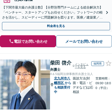
【下関市最大級の弁護士数】【分野別専門チームによる総合解決力】
「ベンチャー、スタートアップもお任せください」フットワークの軽
さを活かし、スピーディーに問題解決を図ります。医療／建築業／情
報通信／卸売業／製造業／不動産など、幅広い業種に対応
料金表を見る
電話でお問い合わせ
メールでお問い合わせ
柴田 啓介
福岡県
インタビュ
ーを見る
弁護士
A＆S福岡法律事務所弁護士法人
北九州市八
面談方法(対
営業時間：
幡西区
から
面・電話・ビ
09:00~18:0
も相談受付
デオなど)は応
0（平日）
中
相談