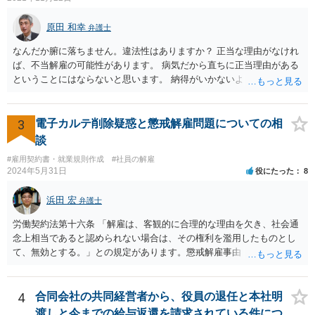
いかと思います。 確実な記録があれば、それによるのがよいですが、
すべては不可能でしょうので。 相手の言動には早急には返事をせずに
原田 和幸
弁護士
弁護士と相談しながら、対応策を検討する方がよいでしょう。 また、
なんだか腑に落ちません。違法性はありますか？ 正当な理由がなけれ
返還が難しい場合、損害賠償を請求する事はできますでしょうか？ 法
ば、不当解雇の可能性があります。 病気だから直ちに正当理由がある
的には可能ですが、立証の問題があります。 協議でも問題にできそう
ということにはならないと思います。 納得がいかないようであれば、
ですが、調停なども検討できるでしょう。 また、返還請求も損害賠償
お近くの弁護士に相談されて、しかるべき請求をされてもよいと思い
請求もせず、「詐欺」として、警察に被害届を出す事は可能でしょう
ます。
か？ 内容的には検討できますが、立証は、民事よりさらにワンランク
3
電子カルテ削除疑惑と懲戒解雇問題についての相
上がります。 警察に相談されてもよい事案だとは思います。
談
#雇用契約書・就業規則作成
#社員の解雇
2024年5月31日
役にたった
8
浜田 宏
弁護士
労働契約法第十六条 「解雇は、客観的に合理的な理由を欠き、社会通
念上相当であると認められない場合は、その権利を濫用したものとし
て、無効とする。」との規定があります。懲戒解雇事由（通常就業規
則に規定）に該当する行為が認められるかは、記載されている事情だ
けでは判断できませんが、解雇無効を争う余地はあるように思いま
す。 使用者の態度から見て交渉での解決は難しく、労働審判や訴訟
4
合同会社の共同経営者から、役員の退任と本社明
手続で争う必要があると思います。 なるべく早く、弁護士にご相談
渡しと今までの給与返還を請求されている件につ