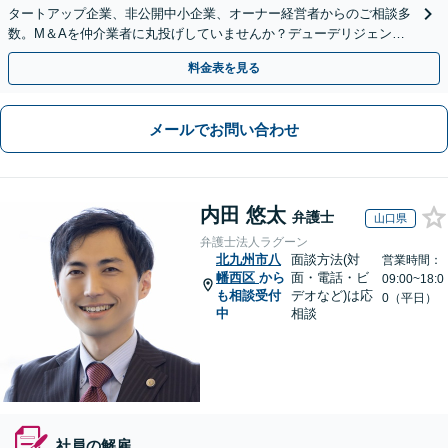
タートアップ企業、非公開中小企業、オーナー経営者からのご相談多
数。M＆Aを仲介業者に丸投げしていませんか？デューデリジェンス
や契約書作成・交渉はお任せください【初回無料】
料金表を見る
メールでお問い合わせ
内田 悠太
弁護士
山口県
弁護士法人ラグーン
北九州市八
面談方法(対
営業時間：
幡西区
から
面・電話・ビ
09:00~18:0
も相談受付
デオなど)は応
0（平日）
中
相談
社員の解雇