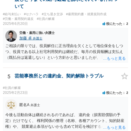
されることをおすすめします。
いて
#給与未払い
#セクハラ
#立ち退き交渉
#雇用契約書・就業規則作成
#労働・雇用契約違反
#社員の解雇
2025年6月20日
役にたった
2
労働・雇用に強い弁護士
加藤 卓
弁護士
ご相談の限りでは、役員解任に正当理由を欠くとして地位保全をしつ
つ、役員である以上社宅利用契約は継続だ、毎月の役員報酬は支払え
（既払分は返還しない）という方針かと思いましたが、 既に訴訟を提
起されているとのことですので、質問掲示板ではなく、直接弁護士に
連絡を入れて具体的な相談をした方がよいと思いますよ。手元キャッ
シュのあるなしによって保全処分も必要になりそうです。 訴状の内
5
芸能事務所との違約金、契約解除トラブル
容、合同会社の定款とあなたの役員任期、社宅利用契約の内容（社宅
は合同会社所有か？賃貸？、使用料支払はゼロ？それとも一旦報酬と
#社員の解雇
して３０万円支給されてそこから払っている？）くらいがあれば、御
2025年2月23日
役にたった
2
見積してもらえると思います。
匿名A
弁護士
今後も活動自体は継続されるのであれば、 違約金（損害賠償額の予
定）だけでなく、 権利関係の整理（名称、各種アカウント、知的財産
権）や、 競業避止条項がないかも含めて対応を検討する必要がありま