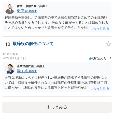
労働・雇用に強い弁護士
泉 亮介
弁護士
解雇無効を主張し、労働審判の中で退職金相当額を含めての金銭的解
決を求める形となるでしょう。 理由なく解雇をすることは認められる
ことではないためしっかりと弁護士を立て争うことを検討されて良い
かと思われます。
10
取締役の解任について
#社員の解雇
2022年11月11日
役にたった
1
企業法務に強い弁護士
清水 卓
弁護士
正当な理由によらずに解任された取締役が請求できる損害の範囲につ
いては、取締役を解任されなければ残存の任期期間中及び任期終了時
に得べかりし利益の喪失による損害と述べた裁判例があります。 役員
報酬、役員賞与、退職慰労金等は、この損害に含まれると言われてい
ます。また、手当等異なる名称が使用されていても実質はこれらと同
じような性質の金員と判断されれば、損害に含まれる可能性がありま
もっとみる
す。 慰謝料や弁護士については、これらの損害に含まれないと述べる
裁判例もありますが、含まれるとする見解もあり、争いがあるところ