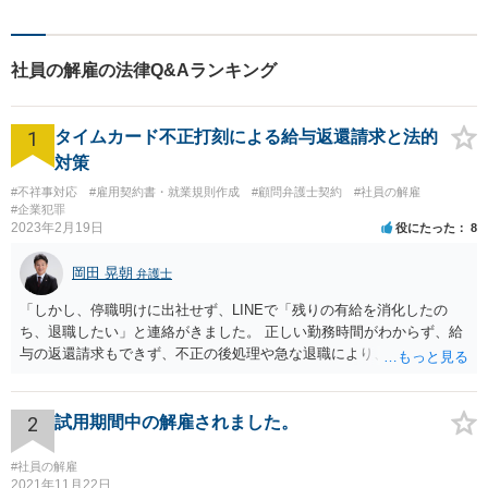
ション」をモットーに問題の
本質把握から解決に至るまで
懇切丁寧に対応します！【宅
社員の解雇の法律Q&Aランキング
建士資格あり】
1
タイムカード不正打刻による給与返還請求と法的
対策
#不祥事対応
#雇用契約書・就業規則作成
#顧問弁護士契約
#社員の解雇
#企業犯罪
2023年2月19日
役にたった
8
岡田 晃朝
弁護士
「しかし、停職明けに出社せず、LINEで「残りの有給を消化したの
ち、退職したい」と連絡がきました。 正しい勤務時間がわからず、給
与の返還請求もできず、不正の後処理や急な退職により、社や他のス
タッフに多大な迷惑をかけ、その上、有給まで使われるというような
状況です。」 大変悪質ですね。打刻場所のデータと、これまでのタイ
ムカードの虚偽を確認し、突き付けて責任を問題にすることになるで
2
試用期間中の解雇されました。
しょう。 詐欺もありうるでしょうね。 「正しい時間がわからないとい
うタイムカード不正打刻による返還請求はどのようにおこなえばよい
#社員の解雇
でしょうか？」 想定できる虚偽を前提に、相手と協議して詰めればよ
2021年11月22日