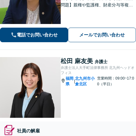
問題】親権や監護権、財産分与等複雑
化する問題に解決後も見据えたアドバ
イス【相続・遺言】総合商社での社会
人経験や調停委員の経験で培った調整
力と交渉力を強みに円満な相続へ。
電話でお問い合わせ
メールでお問い合わせ
松田 麻友美
弁護士
弁護士法人大手町法律事務所 北九州ヘッドオ
フィス
福岡
北九州市小
営業時間：09:00~17:0
|
県
倉北区
0（平日）
社員の解雇