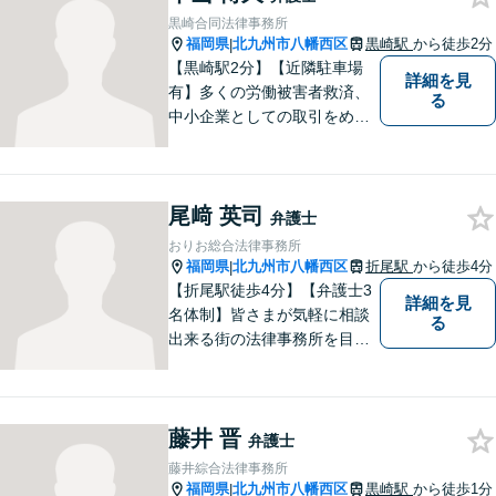
黒崎合同法律事務所
福岡県
北九州市八幡西区
黒崎駅
から徒歩2分
|
【黒崎駅2分】【近隣駐車場
詳細を見
有】多くの労働被害者救済、
る
中小企業としての取引をめぐ
る様々な紛争を取り扱ってき
ました。労働者側と使用者側
双方での経験を元に、アドバ
尾﨑 英司
イスを行うことができます。
弁護士
どんなことでもお気軽にご相
おりお総合法律事務所
談ください。
福岡県
北九州市八幡西区
折尾駅
から徒歩4分
|
【折尾駅徒歩4分】【弁護士3
詳細を見
名体制】皆さまが気軽に相談
る
出来る街の法律事務所を目指
し、お一人おひとりに丁寧な
対応を心がけております。交
通事故・債務整理・相続・不
藤井 晋
倫慰謝料のご相談は初回無料
弁護士
です。【夜間・土日対応】
藤井綜合法律事務所
福岡県
北九州市八幡西区
黒崎駅
から徒歩1分
|