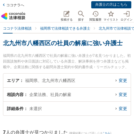
弁護士の方はこちら
ココナラへ
投稿する
探す
閲覧履歴
マイリスト
ログイン
ココナラ法律相談
福岡県で法律相談できる弁護士
北九州市で法律相談
北九州市八幡西区の社員の解雇に強い弁護士
福岡県の北九州市八幡西区で社員の解雇に強い弁護士が7名見つかりました。初
回面談無料や休日面談に対応している弁護士、解決事例を持つ弁護士なども掲
載中。企業法務に関係する顧問弁護士契約や契約書作成・リーガルチェック、
雇用契約書・就業規則作成等の細かな分野での絞り込み検索もでき便利です。
特に弁護士法人ラグーン 黒崎支店の松枝 弘樹弁護士やおばら総合法律事務所の
エリア
福岡県、北九州市八幡西区
変更
堀尾 雅光弁護士、おばら総合法律事務所の小原 隆寛弁護士のプロフィール情報
や弁護士費用、強みなどが注目されています。『北九州市八幡西区で土日や夜
相談内容
企業法務、社員の解雇
変更
間に発生した社員の解雇のトラブルを今すぐに弁護士に相談したい』『社員の
解雇のトラブル解決の実績豊富な近くの弁護士を検索したい』『初回相談無料
で社員の解雇を法律相談できる北九州市八幡西区内の弁護士に相談予約した
詳細条件
未選択
変更
い』などでお困りの相談者さんにおすすめです。
7
人の弁護士が見つかりました
(検索結果について詳しくは
こちら
)