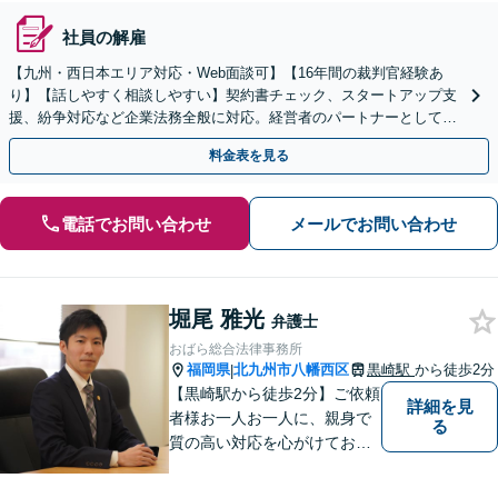
社員の解雇
【九州・西日本エリア対応・Web面談可】【16年間の裁判官経験あ
り】【話しやすく相談しやすい】契約書チェック、スタートアップ支
援、紛争対応など企業法務全般に対応。経営者のパートナーとして伴
走し、依頼者さまのビジネスをサポートします！
料金表を見る
電話でお問い合わせ
メールでお問い合わせ
堀尾 雅光
弁護士
おばら総合法律事務所
福岡県
北九州市八幡西区
黒崎駅
から徒歩2分
|
【黒崎駅から徒歩2分】ご依頼
詳細を見
者様お一人お一人に、親身で
る
質の高い対応を心がけており
ます。離婚・相続・労働・国
際案件に注力。発信者情報開