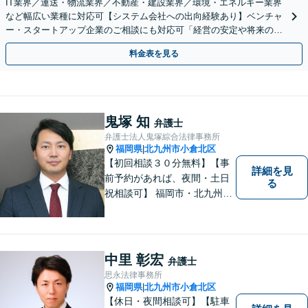
IT業界／運送・物流業界／不動産・建設業界／環境・エネルギー業界
など幅広い業種に対応可【システム会社への出向経験あり】ベンチャ
ー・スタートアップ企業のご相談にも対応可「経営の安定や将来の紛
争防止には、ぜひ顧問契約を」【休日・夜間相談可】
料金表を見る
鬼塚 知
弁護士
弁護士法人鬼塚綜合法律事務所
福岡県
北九州市小倉北区
|
【初回相談３０分無料】【事
詳細を見
前予約があれば、夜間・土日
る
祝相談可】 福岡市・北九州市
に２拠点を有する法律事務所
です。労災・交通事故・離
婚・相続・企業法務に力を入
れています。 スピーディーか
中里 彰宏
弁護士
つ依頼者様満足の高い事件処
思永法律事務所
理をモットーにしています。
福岡県
北九州市小倉北区
|
【休日・夜間相談可】【駐車