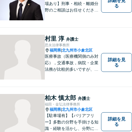
詳細を見
場あり】刑事・相続・離婚分
る
野のご相談はお任せくださ
い！事件終了後の依頼者の人
生をより良いものにするため
に尽力します。フリーターか
ら弁護士になった特殊な経緯
村里 淳
弁護士
あり。【電話相談可】
思永法律事務所
福岡県
北九州市小倉北区
|
医療事故（医療機関側のみ対
詳細を見
応），交通事故，病院・企業
る
法務が比較的多いですが、家
事事件（相続・離婚）や債務
整理（個人再生・破産申立）
等も幅広く対応しています。
【福岡地裁小倉支部すぐ近
柏木 慎太郎
弁護士
く】【駐車場あり】
福田・金弘法律事務所
福岡県
北九州市小倉北区
|
【駐車場有】【バリアフリ
詳細を見
ー】多数の分野を手掛ける知
る
識・経験を活かし、分野にと