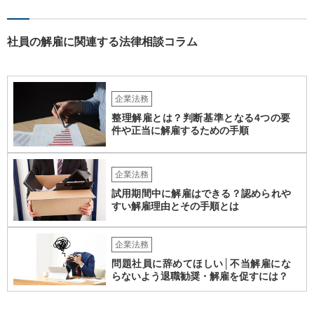
です（なお、含まれないとしても、民法の不法行為などの別の法律構
成で賠償請求される可能性もあります）。 報酬が無いというのは、会
社として正式な手続きを経て無報酬と取り決めているということでし
社員の解雇に関連する法律相談コラム
ょうか。また、定款や他の規程などに退職慰労金の定めなどがござい
ませんでしょうか。役員の残りの任期はどのくらいの期間でしょう
か。これらも確認しておかれた方がよろしいかと思います。 辞任や任
期満了という他の退任方法であれば、解任のような損害賠償の定めは
企業法務
ないため、これらの代替方法を取ることができないかも検討点です。
整理解雇とは？判断基準となる4つの要
件や正当に解雇するための手順
企業法務
試用期間中に解雇はできる？認められや
すい解雇理由とその手順とは
企業法務
問題社員に辞めてほしい│不当解雇にな
らないよう退職勧奨・解雇を促すには？