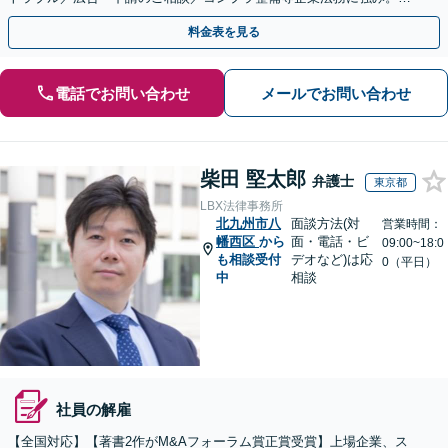
式の相続／誹謗中傷対策／不動産問題まで幅広く対応！
料金表を見る
電話でお問い合わせ
メールでお問い合わせ
柴田 堅太郎
弁護士
東京都
LBX法律事務所
北九州市八
面談方法(対
営業時間：
幡西区
から
面・電話・ビ
09:00~18:0
も相談受付
デオなど)は応
0（平日）
中
相談
社員の解雇
【全国対応】【著書2作がM&Aフォーラム賞正賞受賞】上場企業、ス