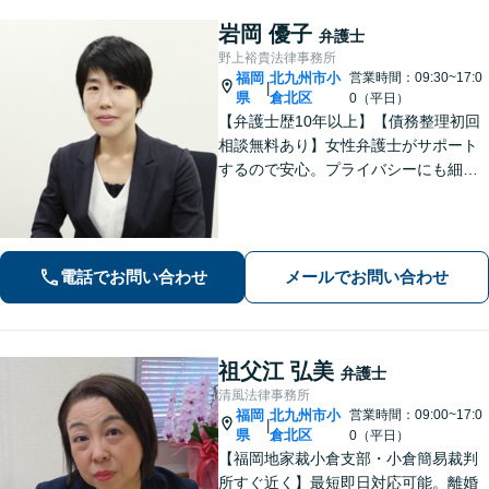
岩岡 優子
弁護士
野上裕貴法律事務所
福岡
北九州市小
営業時間：09:30~17:0
|
県
倉北区
0（平日）
【弁護士歴10年以上】【債務整理初回
相談無料あり】女性弁護士がサポート
するので安心。プライバシーにも細心
の注意を払っております。解決までの
細やかな対応や心的なサポートに注力
しております。お気軽にご相談くださ
い。【完全個室で相談】【駐車場あ
電話でお問い合わせ
メールでお問い合わせ
り】
祖父江 弘美
弁護士
清風法律事務所
福岡
北九州市小
営業時間：09:00~17:0
|
県
倉北区
0（平日）
【福岡地家裁小倉支部・小倉簡易裁判
所すぐ近く】最短即日対応可能。離婚