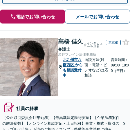
電話でお問い合わせ
メールでお問い合わせ
髙橋 佳久
東京都
インタビュ
ーを見る
弁護士
渋谷ブレイン法律事務所
北九州市八
面談方法(対
営業時間：
幡西区
から
面・電話・ビ
09:00~18:0
も相談受付
デオなど)は応
0（平日）
中
相談
社員の解雇
【公正取引委員会12年勤務】【最高裁決定獲得実績】【企業法務案件
の解決多数】【オンライン相談対応・土日祝可】事業・株式・取引の
トラブル／広告・下請のご相談／コンプラ整備等企業法務に強み。株