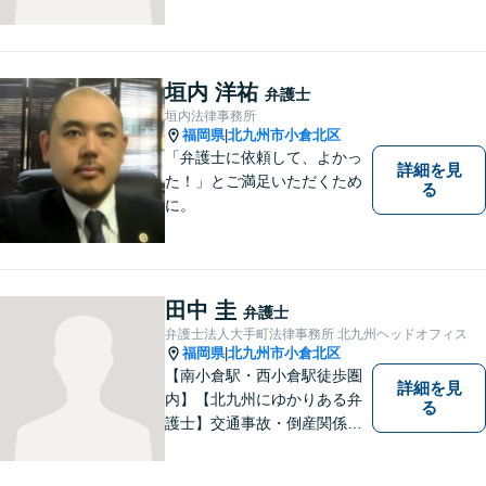
らわれない多角的・横断的な
見地から、迅速・的確かつ分
かりやすいリーガルサービス
を提供致します。メール相談
垣内 洋祐
弁護士
やビデオ面談にも柔軟に対応
垣内法律事務所
しております。 まずは、ご相
福岡県
北九州市小倉北区
|
談ください。
「弁護士に依頼して、よかっ
詳細を見
た！」とご満足いただくため
る
に。
田中 圭
弁護士
弁護士法人大手町法律事務所 北九州ヘッドオフィス
福岡県
北九州市小倉北区
|
【南小倉駅・西小倉駅徒歩圏
詳細を見
内】【北九州にゆかりある弁
る
護士】交通事故・倒産関係・
刑事事件分野などに強みを持
つ弁護士。「信頼のソリュー