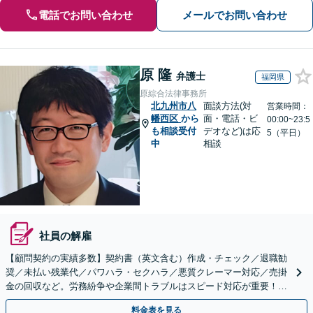
電話でお問い合わせ
メールでお問い合わせ
原 隆
弁護士
福岡県
原綜合法律事務所
北九州市八
面談方法(対
営業時間：
幡西区
から
面・電話・ビ
00:00~23:5
も相談受付
デオなど)は応
5（平日）
中
相談
社員の解雇
【顧問契約の実績多数】契約書（英文含む）作成・チェック／退職勧
奨／未払い残業代／パワハラ・セクハラ／悪質クレーマー対応／売掛
金の回収など。労務紛争や企業間トラブルはスピード対応が重要！ビ
ジネスを発展させるために全力でサポートします。
料金表を見る