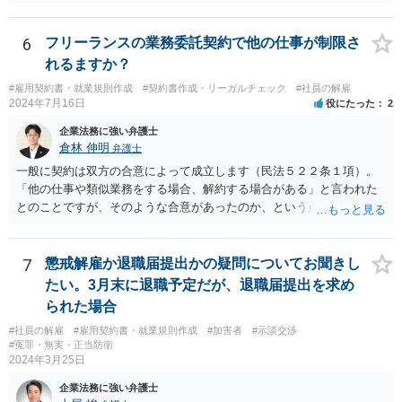
す。 未成年相手であっても、法定代理人（保護者）の同意を得ている
以上、 基本的には損害賠償額の予定は有効です。 相手方に債務の不履
行があるということであれば、 その部分を主張できるかを検討するこ
6
フリーランスの業務委託契約で他の仕事が制限さ
ととなります。
れるますか？
#雇用契約書・就業規則作成
#契約書作成・リーガルチェック
#社員の解雇
2024年7月16日
役にたった
2
企業法務に強い弁護士
倉林 伸明
弁護士
一般に契約は双方の合意によって成立します（民法５２２条１項）。
「他の仕事や類似業務をする場合、解約する場合がある」と言われた
とのことですが、そのような合意があったのか、という点を最初に確
認することになります。相談者の質問からは、そのような合意はなか
ったのではないでしょうか。 また、フリーランスの方との取引で、
「紙の書面で契約締結を行っているのは全体の4割弱にとどまってい
7
懲戒解雇か退職届提出かの疑問についてお聞きし
る」との報告もあります（「フリーランス白書２０２０」）。「トラ
たい。3月末に退職予定だが、退職届提出を求め
ブルが発生している取引の45.5%が口頭による契約締結であり、口約
られた場合
束の横行がトラブルを生じやすくしている」とも。（同） 詳しくお話
#社員の解雇
#雇用契約書・就業規則作成
#加害者
#示談交渉
を伺う必要がありますが、”言われた”ということで、もしかしたら書面
#冤罪・無実・正当防衛
で契約を締結していないのかもしれません。契約書がないためにトラ
2024年3月25日
ブルが生じることは上記のとおり珍しくありません。 もし契約書がな
いようでしたら、ご自身の権利を守り義務の範囲を明確にするため、
企業法務に強い弁護士