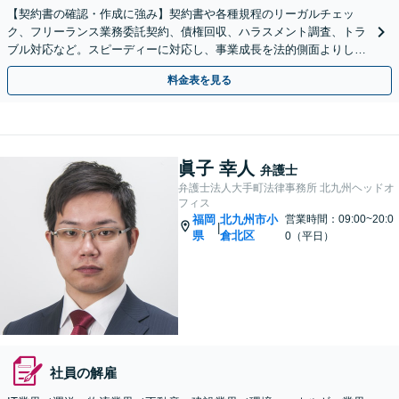
【契約書の確認・作成に強み】契約書や各種規程のリーガルチェッ
ク、フリーランス業務委託契約、債権回収、ハラスメント調査、トラ
ブル対応など。スピーディーに対応し、事業成長を法的側面よりしっ
かりとサポートいたします【駐車場あり】【完全個室で対応】
料金表を見る
眞子 幸人
弁護士
弁護士法人大手町法律事務所 北九州ヘッドオ
フィス
福岡
北九州市小
営業時間：09:00~20:0
|
県
倉北区
0（平日）
社員の解雇