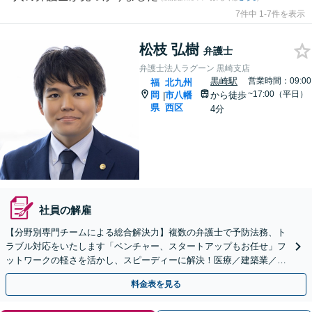
7件中 1-7件を表示
松枝 弘樹
弁護士
弁護士法人ラグーン 黒崎支店
黒崎駅
営業時間：09:00
福
北九州
~17:00（平日）
岡
市八幡
から徒歩
|
県
西区
4分
社員の解雇
【分野別専門チームによる総合解決力】複数の弁護士で予防法務、ト
ラブル対応をいたします「ベンチャー、スタートアップもお任せ」フ
ットワークの軽さを活かし、スピーディーに解決！医療／建築業／情
報通信／卸売業／製造業／不動産など、幅広い業種に対応
料金表を見る