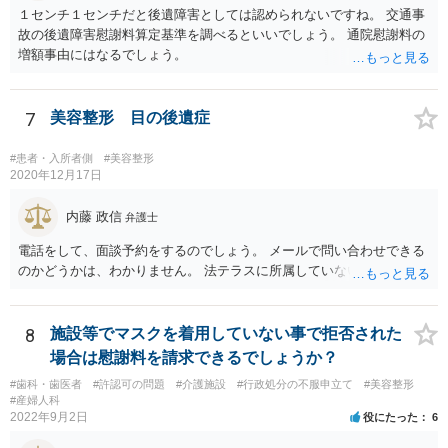
１センチ１センチだと後遺障害としては認められないですね。 交通事
故の後遺障害慰謝料算定基準を調べるといいでしょう。 通院慰謝料の
増額事由にはなるでしょう。
7
美容整形 目の後遺症
#患者・入所者側
#美容整形
2020年12月17日
内藤 政信
弁護士
電話をして、面談予約をするのでしょう。 メールで問い合わせできる
のかどうかは、わかりません。 法テラスに所属していないので。
8
施設等でマスクを着用していない事で拒否された
場合は慰謝料を請求できるでしょうか？
#歯科・歯医者
#許認可の問題
#介護施設
#行政処分の不服申立て
#美容整形
#産婦人科
2022年9月2日
役にたった
6