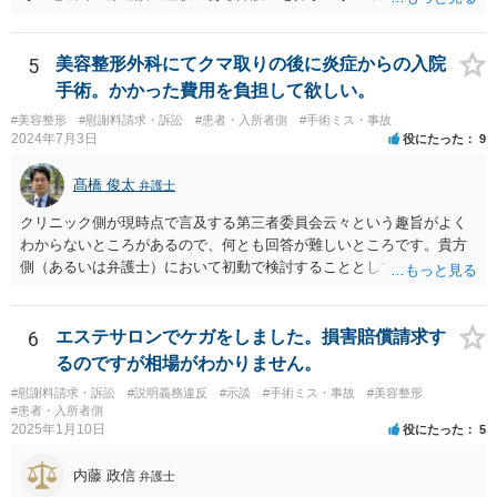
5
美容整形外科にてクマ取りの後に炎症からの入院
手術。かかった費用を負担して欲しい。
#美容整形
#慰謝料請求・訴訟
#患者・入所者側
#手術ミス・事故
2024年7月3日
役にたった
9
髙橋 俊太
弁護士
クリニック側が現時点で言及する第三者委員会云々という趣旨がよく
わからないところがあるので、何とも回答が難しいところです。貴方
側（あるいは弁護士）において初動で検討することとしては、クリニ
ックから診療記録の入手をすること、緊急入院先の診断内容の確認や
医師意見聴取などが考えられるかと思います。それらを踏まえてクリ
ニック側の過失を肯定できそうであれば、クリニックに対して具体的
6
エステサロンでケガをしました。損害賠償請求す
に損害賠償請求をしていくことになります。
るのですが相場がわかりません。
#慰謝料請求・訴訟
#説明義務違反
#示談
#手術ミス・事故
#美容整形
#患者・入所者側
2025年1月10日
役にたった
5
内藤 政信
弁護士