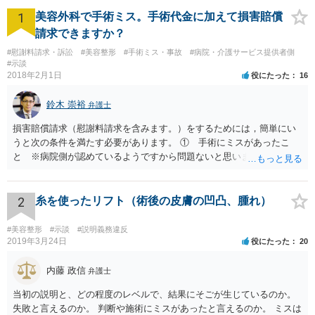
1
美容外科で手術ミス。手術代金に加えて損害賠償
請求できますか？
#慰謝料請求・訴訟
#美容整形
#手術ミス・事故
#病院・介護サービス提供者側
#示談
2018年2月1日
役にたった
16
鈴木 崇裕
弁護士
損害賠償請求（慰謝料請求を含みます。）をするためには，簡単にい
うと次の条件を満たす必要があります。 ① 手術にミスがあったこ
と ※病院側が認めているようですから問題ないと思います。 ② 手
術のミスの「せいで」仕事を休まなければならなくなったこと ③ 手
術のミスの「せいで」マスクが外せなくなったこと ④ 仕事を休まな
ければならなくなった「せいで」休業損害が発生したこと ⑤ マスク
2
糸を使ったリフト（術後の皮膚の凹凸、腫れ）
を外せなくなった「せいで」経済的に評価できる精神的な損害が発生
したこと 「せいで」と強調した点が，内藤先生のご指摘なさる「相当
#美容整形
#示談
#説明義務違反
因果関係」です。 手術のミスと関係のないことまでは責任追及ができ
2019年3月24日
役にたった
20
ないということです。 手術のミスの結果，手術前と比べて見た目が著
しく悪くなってしまったとか， 手術のミスの結果，入院期間が延びて
内藤 政信
弁護士
しまったとかいう事情があれば， 追加請求が可能な余地があります。
当初の説明と、どの程度のレベルで、結果にそごが生じているのか。
ただし，手術代の返金に応じた際に「これ以上金銭の請求はしませ
失敗と言えるのか。 判断や施術にミスがあったと言えるのか。 ミスは
ん」という趣旨の合意をしてしまっていると， 上記の請求は，基本的