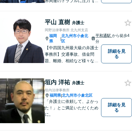
界関連のトラブルに注力【企
業法務も多くの実績あり】不
祥事対応、顧問契約など企業
のご相談はお任せください
平山 直樹
弁護士
【夜間・休日対応可】M&A、
岡野法律事務所 北九州支店
株式発行も対応【小倉駅3分】
平和通駅
から徒歩4
福岡
北九州市小倉北
|
県
区
分
【中四国九州最大級の弁護士
詳細を見
事務所】交通事故、借金問
る
題、離婚、相続など様々な問
題について、「何度でも無
料」の相談を行っています！
まずはお気軽にご相談くださ
垣内 洋祐
弁護士
い！
垣内法律事務所
福岡県
北九州市小倉北区
|
「弁護士に依頼して、よかっ
詳細を見
た！」とご満足いただくため
る
に。