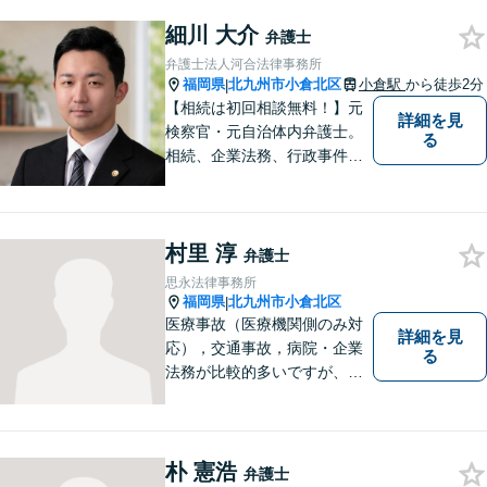
細川 大介
弁護士
弁護士法人河合法律事務所
福岡県
北九州市小倉北区
小倉駅
から徒歩2分
|
【相続は初回相談無料！】元
詳細を見
検察官・元自治体内弁護士。
る
相続、企業法務、行政事件、
国家賠償に注力【北九州・行
橋・京築】
村里 淳
弁護士
思永法律事務所
福岡県
北九州市小倉北区
|
医療事故（医療機関側のみ対
詳細を見
応），交通事故，病院・企業
る
法務が比較的多いですが、家
事事件（相続・離婚）や債務
整理（個人再生・破産申立）
等も幅広く対応しています。
【福岡地裁小倉支部すぐ近
朴 憲浩
弁護士