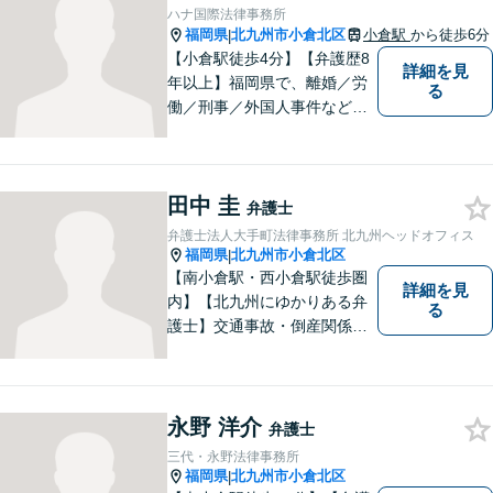
く】【駐車場あり】
ハナ国際法律事務所
福岡県
北九州市小倉北区
小倉駅
から徒歩6分
|
【小倉駅徒歩4分】【弁護歴8
詳細を見
年以上】福岡県で、離婚／労
る
働／刑事／外国人事件などに
精通する弁護士。日頃感じる
小さな違和感・疑問をお気軽
にご相談ください。丁寧に、
田中 圭
会話のキャッチボールを積み
弁護士
重ねながら解決へと動いてま
弁護士法人大手町法律事務所 北九州ヘッドオフィス
いります。【韓国語対応可】
福岡県
北九州市小倉北区
|
【南小倉駅・西小倉駅徒歩圏
詳細を見
内】【北九州にゆかりある弁
る
護士】交通事故・倒産関係・
刑事事件分野などに強みを持
つ弁護士。「信頼のソリュー
ション」をモットーに問題の
本質把握から解決に至るまで
永野 洋介
弁護士
懇切丁寧に対応します！【宅
三代・永野法律事務所
建士資格あり】
福岡県
北九州市小倉北区
|