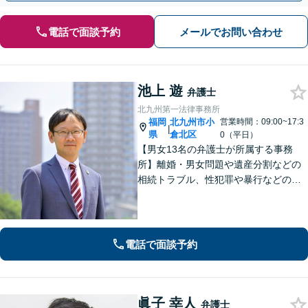
電話で面談予約
メールでお問い合わせ
池上 遊
弁護士
北九州第一法律事務所
福岡
北九州市小
営業時間：09:00~17:3
|
県
倉北区
0（平日）
【男女13名の弁護士が所属する事務
所】離婚・男女問題や遺産分割などの
相続トラブル、性犯罪や暴行などの刑
事事件を幅広く承ります。どのような
内容でも事務所が一丸となり的確に対
応し、依頼者さまに最善の解決を目指
します【土日祝・当日対応可】
電話で面談予約
眞子 幸人
弁護士