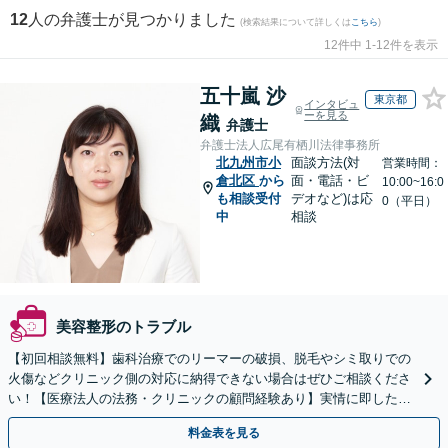
12
人の弁護士が見つかりました
(検索結果について詳しくは
こちら
)
12件中 1-12件を表示
五十嵐 沙
東京都
インタビュ
ーを見る
織
弁護士
弁護士法人広尾有栖川法律事務所
北九州市小
面談方法(対
営業時間：
倉北区
から
面・電話・ビ
10:00~16:0
も相談受付
デオなど)は応
0（平日）
中
相談
美容整形のトラブル
【初回相談無料】歯科治療でのリーマーの破損、脱毛やシミ取りでの
火傷などクリニック側の対応に納得できない場合はぜひご相談くださ
い！【医療法人の法務・クリニックの顧問経験あり】実情に即したア
ドバイスで、納得のできるトラブルの解決を目指します。
料金表を見る