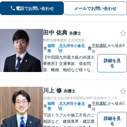
題/相続/交通事故/刑事事件など、ご相
電話でお問い合わせ
メールでお問い合わせ
談ください【夜間・休日対応】
田中 佑典
弁護士
岡野法律事務所 北九州支店
平和通駅
から徒歩4
福岡
北九州市小倉北
|
県
区
分
【中四国九州最大級の弁護士
詳細を見
事務所】交通事故、借金問
る
題、離婚、相続など様々な問
題について、「何度でも無
料」の相談を行っています！
まずはお気軽にご相談くださ
川上 修
弁護士
い！
弁護士法人ALAW＆GOODLOOP 北九州オフィス
平和通駅
から徒歩2
福岡
北九州市小倉北
|
県
区
分
下請トラブルや施工不良のご
詳細を見
相談など、建築業界・建設業
る