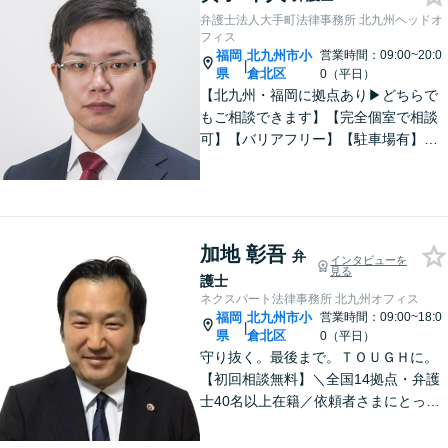
弁護士法人大手町法律事務所 北九州ヘッドオ
フィス
福岡
北九州市小
営業時間：09:00~20:0
|
県
倉北区
0（平日）
【北九州・福岡に拠点あり▶どちらで
もご相談できます】【完全個室で相談
可】【バリアフリー】【駐車場有】法
律問題は様々な角度から問題をとらえ
る必要があります。これまでの経験を
活かした総合力で課題解決をサポート
します。お悩みの方はご相談くださ
い。
加地 彰吾
弁
インタビューを
見る
護士
ネクスパート法律事務所 北九州オフィス
福岡
北九州市小
営業時間：09:00~18:0
|
県
倉北区
0（平日）
守り抜く。最後まで。ＴＯＵＧＨに。
【初回相談無料】＼全国14拠点・弁護
士40名以上在籍／依頼者さまにとって
有利な解決になるよう、最後まで諦め
ずに闘います！借金問題/離婚・男女問