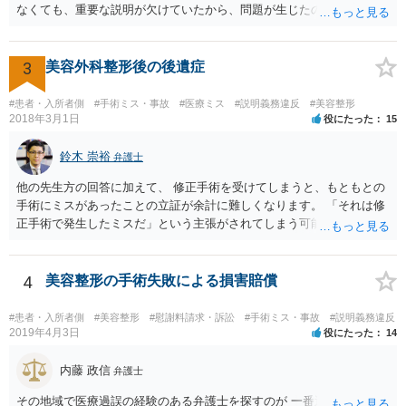
なくても、重要な説明が欠けていたから、問題が生じたのか。 美容整
には困難となります。
形にある程度通じてる弁護士を探せるかどうか。
3
美容外科整形後の後遺症
#患者・入所者側
#手術ミス・事故
#医療ミス
#説明義務違反
#美容整形
2018年3月1日
役にたった
15
鈴木 崇裕
弁護士
他の先生方の回答に加えて、 修正手術を受けてしまうと、もともとの
手術にミスがあったことの立証が余計に難しくなります。 「それは修
正手術で発生したミスだ」という主張がされてしまう可能性があるか
らです。 心身の苦痛はあるでしょうけれども、損害賠償請求などをご
検討なさっているのであれば、修正手術を受けるまえに弁護士に相談
して対応を決めることを強くお勧めいたします。
4
美容整形の手術失敗による損害賠償
#患者・入所者側
#美容整形
#慰謝料請求・訴訟
#手術ミス・事故
#説明義務違反
2019年4月3日
役にたった
14
内藤 政信
弁護士
その地域で医療過誤の経験のある弁護士を探すのが 一番近道だね。