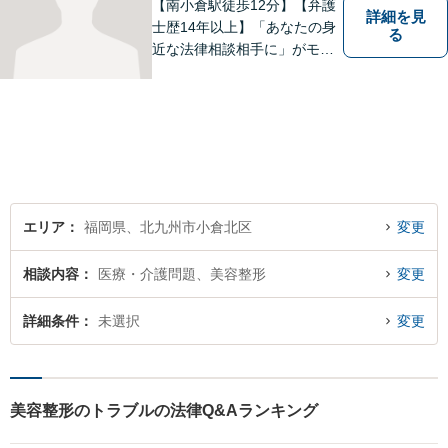
【南小倉駅徒歩12分】【弁護
詳細を見
士歴14年以上】「あなたの身
る
近な法律相談相手に」がモッ
トー。交通事故分野に精通す
る弁護士。相続、離婚、交通
事故、債務整理等、個人が抱
える問題に注力しております
ので、お気軽にご相談くださ
いませ。【駐車場あり】
エリア
福岡県、北九州市小倉北区
変更
相談内容
医療・介護問題、美容整形
変更
詳細条件
未選択
変更
美容整形のトラブルの法律Q&Aランキング