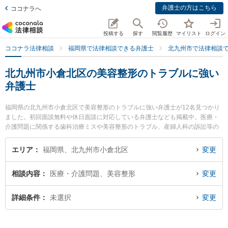
弁護士の方はこちら
ココナラへ
投稿する
探す
閲覧履歴
マイリスト
ログイン
ココナラ法律相談
福岡県で法律相談できる弁護士
北九州市で法律相談
北九州市小倉北区の美容整形のトラブルに強い
弁護士
福岡県の北九州市小倉北区で美容整形のトラブルに強い弁護士が12名見つかり
ました。初回面談無料や休日面談に対応している弁護士なども掲載中。医療・
介護問題に関係する歯科治療ミスや美容整形のトラブル、産婦人科の訴訟等の
細かな分野での絞り込み検索もでき便利です。特に北九州第一法律事務所の池
上 遊弁護士や弁護士法人大手町法律事務所 北九州ヘッドオフィスの眞子 幸人
エリア
福岡県、北九州市小倉北区
変更
弁護士、ネクスパート法律事務所 北九州オフィスの加地 彰吾弁護士のプロフィ
ール情報や弁護士費用、強みなどが注目されています。『北九州市小倉北区で
相談内容
医療・介護問題、美容整形
変更
土日や夜間に発生した美容整形のトラブルのトラブルを今すぐに弁護士に相談
したい』『美容整形のトラブルのトラブル解決の実績豊富な近くの弁護士を検
索したい』『初回相談無料で美容整形のトラブルを法律相談できる北九州市小
詳細条件
未選択
変更
倉北区内の弁護士に相談予約したい』などでお困りの相談者さんにおすすめで
す。