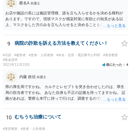
匿名A
弁護士
お店や施設の長には施設管理権、誰を立ち入らせるかを決める権利が
あります。ですので、現状マスクが感染対策に有効との知見がある以
上、マスクをした方のみを立ち入らせると決めることも自由であり、
不当な差別には当たらないと考えられます。 これが公衆浴場や旅館業
など公益的な側面のある業種ですと、公衆浴場法など各種業法で定め
られた理由以外での利用拒否は禁止されていますし、公の施設でもマ
9
病院の詐欺を訴える方法を教えてください！
スクなしだけでの利用拒否は問題となりえますが、民間のお店に対し
ては慰謝料の請求は認められないと考えられます。
#示談
#被害者
#患者・入所者側
#本名・住所・電話番号が判明
#美容整形
#返金請求
2021年11月23日
役にたった
4
内藤 政信
弁護士
県の厚生局ですかね。 カルテとレセプトを突き合わせしたのは、厚生
局の担当者ですかね。 あなた自身も不正の証拠を持ってますかね。 証
拠があれば。警察も本庁に持って行けば、調査するのではないで すか
ね。 あなた自身も証拠を持ってるなら、直接損害賠償請求してもいい
で しょう。
10
むちうち治療について
#美容整形
#患者・入所者側