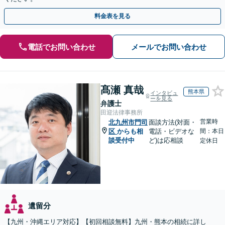
料金表を見る
電話でお問い合わせ
メールでお問い合わせ
髙瀬 真哉
熊本県
インタビュ
ーを見る
弁護士
田迎法律事務所
営業時
北九州市門司
面談方法(対面・
区
からも相
電話・ビデオな
間：本日
談受付中
ど)は応相談
定休日
遺留分
【九州・沖縄エリア対応】【初回相談無料】九州・熊本の相続に詳し