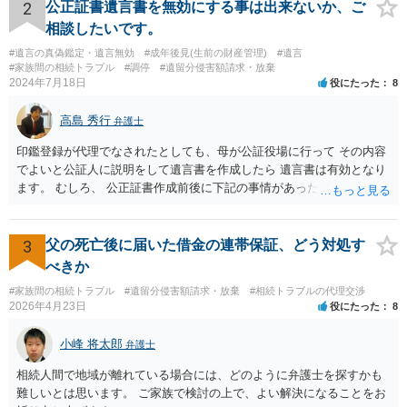
ってみましょう。 その上で、一般論として回答するなら、和解案と判
2
公正証書遺言書を無効にする事は出来ないか、ご
決は（ケースによって程度の差はあっても）食い違うことが多いで
相談したいです。
す。 金額は適当ですが、例えば判決で１００万円支払え、という結論
#遺言の真偽鑑定・遺言無効
#成年後見(生前の財産管理)
#遺言
になりそうな場合、 そのまま１００万円を和解案として提示しても、
#家族間の相続トラブル
#調停
#遺留分侵害額請求・放棄
判決と変わらないなら払う側としてはあまり和解に応じようという気
2024年7月18日
役にたった
8
にはなりにくいです。 他方で、７０万円で和解を提示した場合、 「こ
のまま判決で１００万円支払いとなるより、７０万円でまとめた方が
高島 秀行
弁護士
マシ」ということで、 合意の可能性が出てきます。 応じるかどうか
は、判決になったらどうなりそうか、という点についての検討が不可
印鑑登録が代理でなされたとしても、母が公証役場に行って その内容
欠ですので、 初めに述べた通り、代理人と相談するか、資料を持って
でよいと公証人に説明をして遺言書を作成したら 遺言書は有効となり
面談相談に行ってみることをお勧めします。
ます。 むしろ、 公正証書作成前後に下記の事情があったことが証明で
きれば判断能力がなく 無効だったと主張することが可能です。 翌年1
月に携帯が新しくなった母からの第一声は「ここにいたら殺される」
「面会に来てくれ」で、長男に聞くと「面会は出来ない。俺は携帯電
3
父の死亡後に届いた借金の連帯保証、どう対処す
話の使い方を教える為に会っている」「母の話は聞かなくて良い」と
べきか
電話が切れました。その後の電話でも「食事に毒が入っている」「体
#家族間の相続トラブル
#遺留分侵害額請求・放棄
#相続トラブルの代理交渉
にチップが埋められている」等、おかしかったです。 当時の診療記
2026年4月23日
役にたった
8
録、介護認定の資料、介護記録を取得して 弁護士に面談で相談された
方がよいと思います。
小峰 将太郎
弁護士
相続人間で地域が離れている場合には、どのように弁護士を探すかも
難しいとは思います。 ご家族で検討の上で、よい解決になることをお