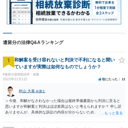
遺留分の法律Q&Aランキング
1
和解案を受け容れないと判決で不利になると聞い
ていますが実際は如何なものでしょうか？
#遺留分侵害額請求・放棄
2022年12月1日
役にたった
12
村山 大基
弁護士
＞今後、和解がなされなかった場合は最終準備書面から判決に至ると
思いますが和解案と判決はほぼ差異はないと考えられますか？ 申し訳
ありませんが、具体的な訴訟の内容が分からないため、 何とも回答が
難しい、といわざるを得ません。 繰り返しになりますが、事情をよく
わかっている代理人弁護士に聞くか、 訴訟資料を持って面談相談に行