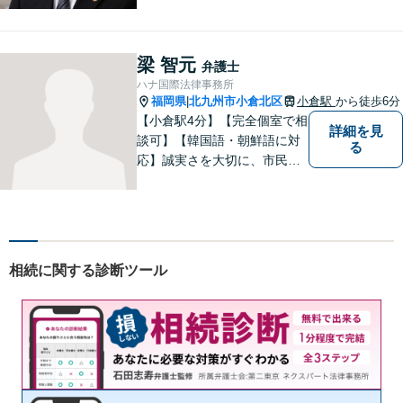
橋・京築】
梁 智元
弁護士
ハナ国際法律事務所
福岡県
北九州市小倉北区
小倉駅
から徒歩6分
|
【小倉駅4分】【完全個室で相
詳細を見
談可】【韓国語・朝鮮語に対
る
応】誠実さを大切に、市民に
寄り添う弁護士を目指してい
ます。皆様の状況を深く理解
し、納得のいく解決へと尽力
いたします。お困りの方は、
ご相談ください。
相続に関する診断ツール