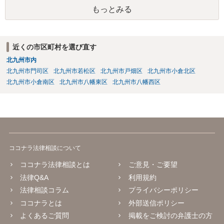
の割合が高い場合、掛け金が一括払いで、保険金が掛け金の額と同様
もっとみる
の額の場合などは特別受益として遺留分の対象となる可能性がありま
す。 多額の現金の引き出しは、相手に渡ったかどうか、そのとき父
の判断能力など事情によります。 弁護士に面談で詳しい事情を話し
て相談された方がよいと思います。
近くの市区町村を選び直す
北九州市内
北九州市門司区
北九州市若松区
北九州市戸畑区
北九州市小倉北区
北九州市小倉南区
北九州市八幡東区
北九州市八幡西区
ココナラ法律相談について
ココナラ法律相談とは
ご意見・ご要望
法律Q&A
利用規約
法律相談コラム
プライバシーポリシー
ココナラとは
外部送信ポリシー
よくあるご質問
掲載をご検討の弁護士の方