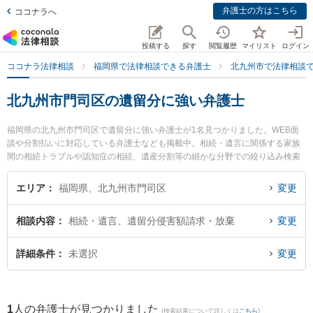
弁護士の方はこちら
ココナラへ
投稿する
探す
閲覧履歴
マイリスト
ログイン
ココナラ法律相談
福岡県で法律相談できる弁護士
北九州市で法律相談
北九州市門司区の遺留分に強い弁護士
福岡県の北九州市門司区で遺留分に強い弁護士が1名見つかりました。WEB面
談や分割払いに対応している弁護士なども掲載中。相続・遺言に関係する家族
間の相続トラブルや認知症の相続、遺産分割等の細かな分野での絞り込み検索
もでき便利です。特に弁護士法人ＯＮＥ 門司オフィスの田川 瞳弁護士のプロフ
ィール情報や弁護士費用、強みなどが注目されています。『北九州市門司区で
エリア
福岡県、北九州市門司区
変更
土日や夜間に発生した遺留分のトラブルを今すぐに弁護士に相談したい』『遺
留分のトラブル解決の実績豊富な近くの弁護士を検索したい』『初回相談無料
相談内容
相続・遺言、遺留分侵害額請求・放棄
変更
で遺留分を法律相談できる北九州市門司区内の弁護士に相談予約したい』など
でお困りの相談者さんにおすすめです。
詳細条件
未選択
変更
1
人の弁護士が見つかりました
(検索結果について詳しくは
こちら
)