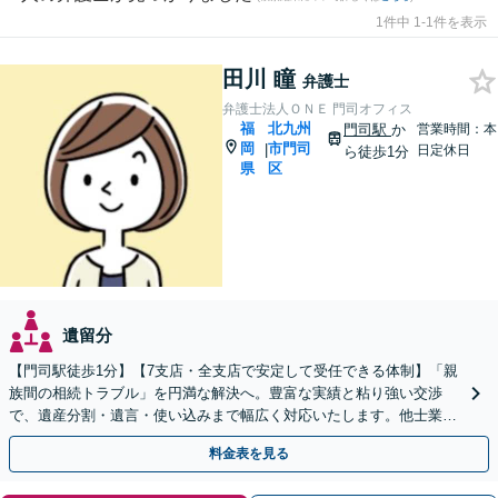
1件中 1-1件を表示
田川 瞳
弁護士
弁護士法人ＯＮＥ 門司オフィス
福
北九州
門司駅
か
営業時間：本
岡
市門司
|
日定休日
ら徒歩1分
県
区
遺留分
【門司駅徒歩1分】【7支店・全支店で安定して受任できる体制】「親
族間の相続トラブル」を円満な解決へ。豊富な実績と粘り強い交渉
で、遺産分割・遺言・使い込みまで幅広く対応いたします。他士業連
携のワンストップ体制
料金表を見る