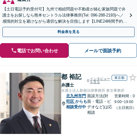
【土日電話予約受付可】九州で相続問題や不動産が絡む家族問題で弁
護士をお探しなら熊本セントラル法律事務所(Tel: 096-288-2193)へ／
感情的対立を避けながら適切な解決を目指します【LINE24時間予約受
付可】【休日・夜間相談可】
料金表を見る
電話でお問い合わせ
メールで面談予約
都 裕記
東京都
インタビュー
を見る
弁護士
弁護士法人新都法律事務所 東京事務所
北九州市門
面談方法(対
営業時間：0
司区
からも
面・電話・ビ
9:00~19:00
相談受付中
デオなど)は応
（土日祝日）
相談