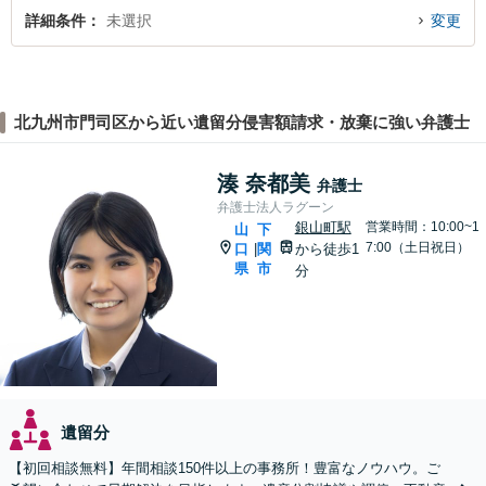
詳細条件
未選択
変更
北九州市門司区から近い遺留分侵害額請求・放棄に強い弁護士
湊 奈都美
弁護士
弁護士法人ラグーン
銀山町駅
営業時間：10:00~1
山
下
7:00（土日祝日）
口
関
から徒歩1
|
県
市
分
遺留分
【初回相談無料】年間相談150件以上の事務所！豊富なノウハウ。ご