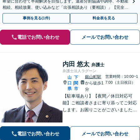
希望に合わせて早期解決を目指します。遺産分割協議や調停、不動産
相続、相続放棄、使い込みなど「出張相談あり（要相談）」【完全個
室】【休日・夜間相談可】
事例を見る(1件)
料金表を見る
電話でお問い合わせ
メールでお問い合わせ
内田 悠太
弁護士
弁護士法人ラグーン
銀山町駅
営業時間：10:00~1
山
下
7:00（土日祝日）
口
関
から徒歩1
|
県
市
分
【駐車場あり】【夜間／休日対応可
能】ご相談者さまに寄り添ってご対応
します。お困りごとがございましたら
お一人で考え込まず、是非一度ご相談
下さい。
電話でお問い合わせ
メールでお問い合わせ