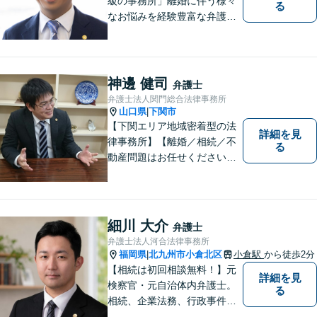
級の事務所」離婚に伴う様々
る
なお悩みを経験豊富な弁護士
が解決に導きます。女性スタ
ッフ在籍／男性に話しづらい
内容でも安心！相続に関する
相談は年間150件以上【子連
神邊 健司
弁護士
れ相談可】【休日・夜間対
弁護士法人関門総合法律事務所
応】
山口県
下関市
|
【下関エリア地域密着型の法
詳細を見
律事務所】【離婚／相続／不
る
動産問題はお任せください】
法テラス可！小さな問題であ
っても、不安は抱え込まずご
相談ください。お一人おひと
りの声を大切にし、適切な解
細川 大介
弁護士
決方法をご提案いたします。
弁護士法人河合法律事務所
福岡県
北九州市小倉北区
小倉駅
から徒歩2分
|
【相続は初回相談無料！】元
詳細を見
検察官・元自治体内弁護士。
る
相続、企業法務、行政事件、
国家賠償に注力【北九州・行