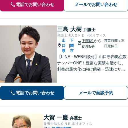
電話でお問い合わせ
メールでお問い合わせ
三島 大樹
弁護士
弁護士法人ＯＮＥ 下関オフィス
山
下
下関駅
から
営業時間：本
口
関
|
日定休日
徒歩5分
県
市
【LINE・WEB相談可】山口県内拠点数
ナンバーONE！豊富な実績を活かし、
利益の最大化に向け的確・迅速にサポ
ート。法的助言だけでなく、解決後の
未来を見据えたプランをご提案。離婚
問題／交通事故等、あなたの味方とし
電話でお問い合わせ
メールで面談予約
て尽力します【完全個室】【下関駅5
分】
大賀 一慶
弁護士
弁護士法人ＯＮＥ 本社オフィス