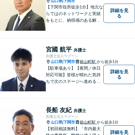
山口県
下関市
|
【下関市役所徒歩1分】地元な
詳細を見
らではのネットワークと実績
る
をもとに、納得感のある解決
策をサポート！お悩みの方は
お気軽にご相談ください。
宮國 航平
弁護士
弁護士法人ラグーン
山口県
下関市
銀山町駅
から徒歩1分
|
【駐車場あり】【夜間／休日
詳細を見
対応可能】皆様が晴れた気持
る
ちで次のステージへ進めるよ
う、精一杯協力させて頂きま
す。離婚問題／相続／不動産
／借金問題など、幅広く対
応。【地域に根差した弁護
長船 友紀
弁護士
士】何かお困りごとがござい
弁護士法人ラグーン
ましたらお一人で考え込ま
山口県
下関市
銀山町駅
から徒歩1分
|
ず、ご相談下さい。
【初回相談無料】「市内最大
詳細を見