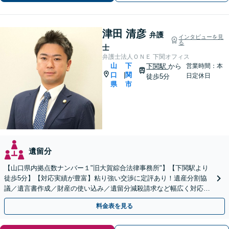
津田 清彦
弁護
インタビューを見
る
士
弁護士法人ＯＮＥ 下関オフィス
山
下
下関駅
から
営業時間：本
口
関
|
日定休日
徒歩5分
県
市
遺留分
【山口県内拠点数ナンバー１"旧大賀綜合法律事務所"】【下関駅より
徒歩5分】【対応実績が豊富】粘り強い交渉に定評あり！遺産分割協
議／遺言書作成／財産の使い込み／遺留分減殺請求など幅広く対応い
たします。【周辺士業と連携】【当日相談OK】
料金表を見る