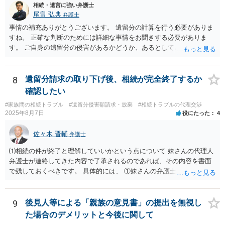
相続・遺言に強い弁護士
尾畠 弘典
弁護士
事情の補充ありがとうございます。 遺留分の計算を行う必要がありま
すね。 正確な判断のためには詳細な事情をお聞きする必要がありま
す。 ご自身の遺留分の侵害があるかどうか、あるとしてどの程度の金
額となるかを正確に把握されたいのであれば、一度お近くの弁護士に
相談されるのが良いと思います。
8
遺留分請求の取り下げ後、相続が完全終了するか
確認したい
#家族間の相続トラブル
#遺留分侵害額請求・放棄
#相続トラブルの代理交渉
2025年8月7日
役にたった
4
佐々木 晋輔
弁護士
⑴相続の件が終了と理解していいかという点について 妹さんの代理人
弁護士が連絡してきた内容で了承されるのであれば、その内容を書面
で残しておくべきです。 具体的には、 ①妹さんの弁護士に対して、連
絡してきた内容（遺留分請求は取り下げる、唯一執行されていない母
の預金を振り込めば終了など）を記載した合意書等の書面を作成して
もらう。 ②相談者様はその書面の内容をしっかり確認する。納得でき
9
後見人等による「親族の意見書」の提出を無視し
ない部分があれば、説明を求めたり、修正を求める。 なお、相続に
た場合のデメリットと今後に関して
関してお互いに債権債務がないことを確認する旨を記載してもらいま