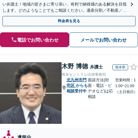
い弁護士！地域の皆さまに寄り添い、有利で納得感のある解決を目指
します。どのようなことでもご相談ください。遺産分割／不動産／遺
言書／使い込み／寄与分／遺留分／相続放棄【完全個室】
料金表を見る
電話でお問い合わせ
メールでお問い合わせ
木野 博徳
弁護士
熊本県
熊本セントラル法律事務所
北九州市門
面談方法(対
営業時間：1
司区
からも
面・電話・ビ
1:00~21:00
相談受付中
デオなど)は応
（土日祝日）
相談
遺留分