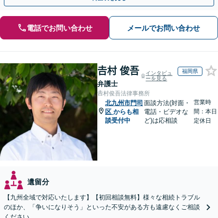
電話でお問い合わせ
メールでお問い合わせ
𠮷村 俊吾
福岡県
インタビュ
ーを見る
弁護士
𠮷村俊吾法律事務所
営業時
北九州市門司
面談方法(対面・
区
からも相
電話・ビデオな
間：本日
談受付中
ど)は応相談
定休日
遺留分
【九州全域で対応いたします】【初回相談無料】様々な相続トラブル
のほか、「争いになりそう」といった不安がある方も遠慮なくご相談
ください。