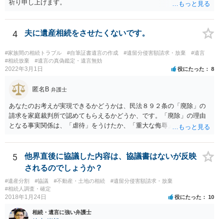
祈り申し上げます。
4
夫に遺産相続をさせたくないです。
#家族間の相続トラブル
#自筆証書遺言の作成
#遺留分侵害額請求・放棄
#遺言
#相続放棄
#遺言の真偽鑑定・遺言無効
2022年3月1日
役にたった
8
匿名B
弁護士
あなたのお考えが実現できるかどうかは、民法８９２条の「廃除」の
請求を家庭裁判所で認めてもらえるかどうか、です。「廃除」の理由
となる事実関係は、「虐待」をうけたか、「重大な侮辱」を受けた
か、推定相続人たる夫に「その他著しい非行」があったか否かです。
「廃除」は遺言でも可能です（民法８９３条）。 弁護士に具体的な事
情を話して相談して、「廃除」が可能か、実際に法律相談を受けるこ
5
他界直後に協議した内容は、協議書はないが反映
とをお勧めします。
されるのでしょうか？
#遺産分割
#協議
#不動産・土地の相続
#遺留分侵害額請求・放棄
#相続人調査・確定
2018年1月24日
役にたった
10
相続・遺言に強い弁護士