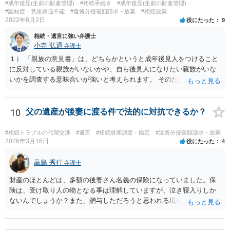
#成年後見(生前の財産管理)
#相続手続き
#成年後見(生前の財産管理)
しょう。その記載があれば、相続の件は終了となります。 ③合意書等
#認知症・意思疎通不能
#遺留分侵害額請求・放棄
#相続放棄
が納得できる内容になれば、お互いに署名捺印する。 という流れで
2022年8月2日
役にたった
9
す。 合意書等に署名捺印してもいいか不安があるようでしたら、署名
相続・遺言に強い弁護士
捺印する前に、相談者様も別の弁護士に相談して確認してもらうので
小寺 弘通
弁護士
もいいと思います。 ⑵振込先が弁護士宛であることについて 代理人弁
護士の預り口座を振込先とするのはよくあることです。 問題ないと思
１） 「親族の意見書」は、どちらかというと成年後見人をつけること
います。
に反対している親族がいないかや、自ら後見人になりたい親族がいな
いかを調査する意味合いが強いと考えられます。 そのため、ご相談の
ご事情であれば無視してしまっても特に不都合はないと考えられま
す。 ２） 場合によっては、介護や被後見人の財産の処分等に関して、
後見人から相談があることも考えられます。 また、お祖母さんがお亡
10
父の遺産が後妻に渡る件で法的に対抗できるか？
くなりになった場合、相続人となる可能性がありますが、 その場合は
相続放棄されれば問題ありません。 ３） 完全に拒否する方法はないか
#相続トラブルの代理交渉
#遺言
#相続財産調査・鑑定
#遺留分侵害額請求・放棄
もしれませんが、 関わりを持ちたくないとのことでしたら、親族の意
2026年3月16日
役にたった
4
見書にその旨を記載して提出しておけば良いかも知れません。 後見人
としても、関わりを拒否している親族にあえて連絡をしてくる可能性
高島 秀行
弁護士
は低いと考えられます。 以上、ご参考になさってください。
財産のほとんどは、多額の後妻さん名義の保険になっていました。保
険は、受け取り人の物となる事は理解していますが、泣き寝入りしか
ないんでしょうか？また、贈与しただろうと思われる現金の引き出し
も数年ありました。この現金についても泣き寝入りしかないんでしょ
うか？ 保険は原則として受取人のものですが、遺産全体での保険金