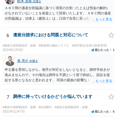
鈴木 崇裕
弁護士
ＡＢＣ間の遺産分割協議に基づく現実の分割（たとえば預金の解約）
がなされていないことを前提として回答いたします。 ＡＢＣ間の遺産
分割協議は，法律上（建前上）は，口頭で合意に至ったものであって
も有効です。 しかし，口頭で合意したことを立証する方法がありませ
ん。 また，不動産の名義を移転するためには，遺産分割協議書への署
名捺印を得る必要があります。 したがって，残念ながら，「ＡＢＣ間
6
遺留分請求における問題と対応について
の遺産分割協議が有効に成立している」という前提に基づく主張は困
難と思われます。 「ＡＢＣ間の遺産分割協議は未了のまま，ＡとＢが
#遺留分侵害額請求・放棄
#家族間の相続トラブル
#成年後見(生前の財産管理)
死亡し，二次相続が発生した」という前提に基づいて協議を進める必
2024年2月5日
役にたった
1
要があります。 もちろん，Ｃの立場としては，ＡＢＣ間の遺産分割協
議の内容を前提とした主張をすることが最も有利ですが，ＡＢの相続
泉 亮介
弁護士
人は応じない姿勢を示していることから，実現は困難だと思います。
申立書を受領しながら、相手が対応をしないとなると、調停手続きが
主張としては維持しつつも，現実的な解決方法（遺産分割協議の落と
進みませんので、その場合は調停を不調という形で終結し、訴訟を提
しどころ）としては，譲歩することを甘受しなければならないかもし
起する形となるかと思われます。 同居の親族の影響なく、というのは
れません。
難しいでしょう。ただ、裁判や調停の中では主張等が書面で残るた
め、後からひっくり返すということは難しくなってくるかと思われま
す。 公開相談の場でのご相談については、どうしても限界が出てしま
7
調停に持っていけるかどうか悩んでいます
うため、一度個別にご相談をされることをお勧めいたします。
#遺留分侵害額請求・放棄
#生前贈与
#遺留分侵害額請求・放棄
2021年12月7日
役にたった
5