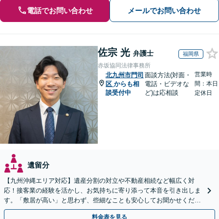
電話でお問い合わせ
メールでお問い合わせ
佐宗 光
弁護士
福岡県
赤坂協同法律事務所
営業時
北九州市門司
面談方法(対面・
区
からも相
電話・ビデオな
間：本日
談受付中
ど)は応相談
定休日
遺留分
【九州沖縄エリア対応】遺産分割の対立や不動産相続など幅広く対
応！接客業の経験を活かし、お気持ちに寄り添って本音を引き出しま
す。「敷居が高い」と思わず、些細なことも安心してお聞かせくださ
い【初回相談無料】【夜間・休日相談可】
料金表を見る