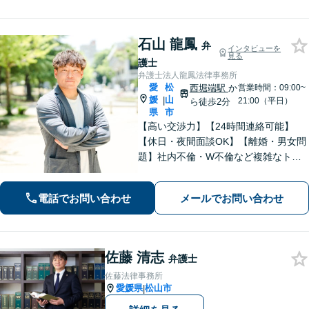
談に対応。お気軽にご連絡ください。
【勝山町駅3分】
石山 龍鳳
弁
インタビューを
見る
護士
弁護士法人龍鳳法律事務所
愛
松
西堀端駅
か
営業時間：09:00~
媛
山
|
21:00（平日）
ら徒歩2分
県
市
【高い交渉力】【24時間連絡可能】
【休日・夜間面談OK】【離婚・男女問
題】社内不倫・W不倫など複雑なトラ
ブルもお任せ。【労働問題】残業代請
求や退職代行もお受けします。【刑事
電話でお問い合わせ
メールでお問い合わせ
事件】刑事事件は１分１秒が勝負で
す。迅速に対応します。
佐藤 清志
弁護士
佐藤法律事務所
愛媛県
松山市
|