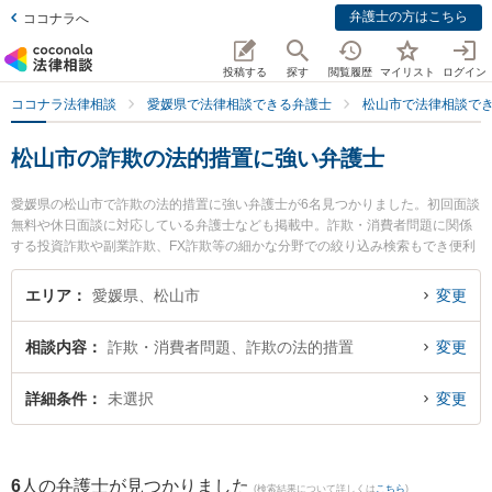
弁護士の方はこちら
ココナラへ
投稿する
探す
閲覧履歴
マイリスト
ログイン
ココナラ法律相談
愛媛県で法律相談できる弁護士
松山市で法律相談で
松山市の詐欺の法的措置に強い弁護士
愛媛県の松山市で詐欺の法的措置に強い弁護士が6名見つかりました。初回面談
無料や休日面談に対応している弁護士なども掲載中。詐欺・消費者問題に関係
する投資詐欺や副業詐欺、FX詐欺等の細かな分野での絞り込み検索もでき便利
です。特にきぼう綜合法律事務所の兵頭 俊輔弁護士や弁護士法人龍鳳法律事務
所の石山 龍鳳弁護士、佐藤法律事務所の佐藤 清志弁護士のプロフィール情報や
エリア
愛媛県、松山市
変更
弁護士費用、強みなどが注目されています。『松山市で土日や夜間に発生した
詐欺の法的措置のトラブルを今すぐに弁護士に相談したい』『詐欺の法的措置
相談内容
詐欺・消費者問題、詐欺の法的措置
変更
のトラブル解決の実績豊富な近くの弁護士を検索したい』『初回相談無料で詐
欺の法的措置を法律相談できる松山市内の弁護士に相談予約したい』などでお
困りの相談者さんにおすすめです。
詳細条件
未選択
変更
6
人の弁護士が見つかりました
(検索結果について詳しくは
こちら
)