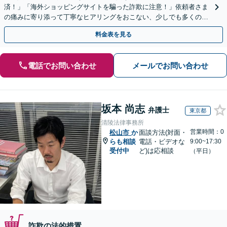
済！」「海外ショッピングサイトを騙った詐欺に注意！」依頼者さま
の痛みに寄り添って丁寧なヒアリングをおこない、少しでも多くの返
金が得られるよう尽力します！
料金表を見る
電話でお問い合わせ
メールでお問い合わせ
坂本 尚志
弁護士
東京都
清陵法律事務所
営業時間：0
松山市
か
面談方法(対面・
らも相談
電話・ビデオな
9:00~17:30
受付中
ど)は応相談
（平日）
詐欺の法的措置