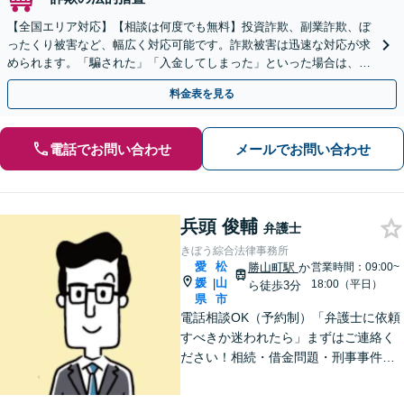
【全国エリア対応】【相談は何度でも無料】投資詐欺、副業詐欺、ぼ
ったくり被害など、幅広く対応可能です。詐欺被害は迅速な対応が求
められます。「騙された」「入金してしまった」といった場合は、お
早めにご相談ください。【電話・メール・WEB相談可】
料金表を見る
電話でお問い合わせ
メールでお問い合わせ
兵頭 俊輔
弁護士
きぼう綜合法律事務所
愛
松
勝山町駅
か
営業時間：09:00~
媛
山
|
18:00（平日）
ら徒歩3分
県
市
電話相談OK（予約制）「弁護士に依頼
すべきか迷われたら」まずはご連絡く
ださい！相続・借金問題・刑事事件・
訴訟事件など実績多数！弁護士保険の
ご利用も可能です。個人・企業のご相