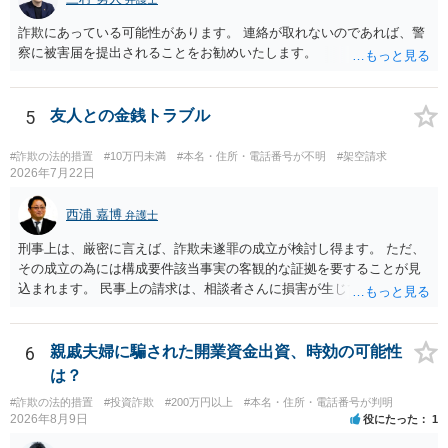
ことの立証は簡単ではありません。 刑事事件化が出来るのであれば、
返金交渉で有利になる可能性がありますが、民事上の詐欺の立証以上
詐欺にあっている可能性があります。 連絡が取れないのであれば、警
に難しいところがあります。 こちらについては、一度、最寄りの警察
察に被害届を提出されることをお勧めいたします。
署に被害相談をするようにしてください。 具体的な見通しに関して
は、証拠を拝見する必要があるため、直接弁護士にご相談された方が
良いかと思います。
5
友人との金銭トラブル
#詐欺の法的措置
#10万円未満
#本名・住所・電話番号が不明
#架空請求
2026年7月22日
西浦 嘉博
弁護士
刑事上は、厳密に言えば、詐欺未遂罪の成立が検討し得ます。 ただ、
その成立の為には構成要件該当事実の客観的な証拠を要することが見
込まれます。 民事上の請求は、相談者さんに損害が生じていない以
上、困難な様に思われます。 より詳細な事項についてお聞きになりた
い場合、最寄りの法律事務所での相談を検討ください。 上記、ご参考
ください。
6
親戚夫婦に騙された開業資金出資、時効の可能性
は？
#詐欺の法的措置
#投資詐欺
#200万円以上
#本名・住所・電話番号が判明
2026年8月9日
役にたった
1