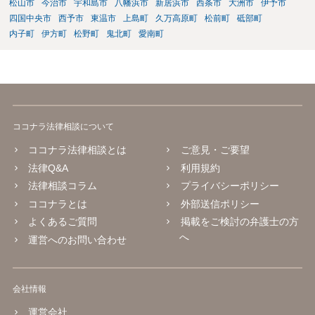
松山市
今治市
宇和島市
八幡浜市
新居浜市
西条市
大洲市
伊予市
四国中央市
西予市
東温市
上島町
久万高原町
松前町
砥部町
内子町
伊方町
松野町
鬼北町
愛南町
ココナラ法律相談について
ココナラ法律相談とは
ご意見・ご要望
法律Q&A
利用規約
法律相談コラム
プライバシーポリシー
ココナラとは
外部送信ポリシー
よくあるご質問
掲載をご検討の弁護士の方
へ
運営へのお問い合わせ
会社情報
運営会社