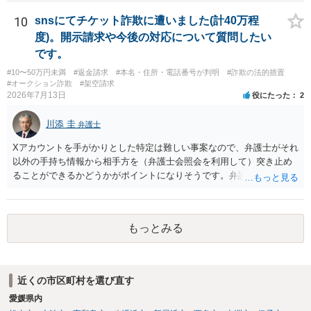
画面を見て貰いながらアドバイスう受けた方が確実です。
10
snsにてチケット詐欺に遭いました(計40万程
度)。開示請求や今後の対応について質問したい
です。
#10〜50万円未満
#返金請求
#本名・住所・電話番号が判明
#詐欺の法的措置
#オークション詐欺
#架空請求
2026年7月13日
役にたった
2
川添 圭
弁護士
Xアカウントを手がかりとした特定は難しい事案なので、弁護士がそれ
以外の手持ち情報から相手方を（弁護士会照会を利用して）突き止め
ることができるかどうかがポイントになりそうです。弁護士による調
査で特定が難しい可能性もあるため、警察への被害届出も同時進行さ
せることになるでしょう。見通しについては、実際の資料等を弁護士
に検討してもらう必要があると思います。弁護士費用は自由化されて
もっとみる
いますので個別に確認いただく必要がありますが、そもそも回収でき
るかどうかが問題になり得る事案であり、被害額の規模からみると、
仮に回収できたとしても弁護士費用を差し引いた実質回収分はかなり
少なくなる可能性もあるように思います。
近くの市区町村を選び直す
愛媛県内