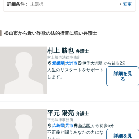
詳細条件
未選択
変更
松山市から近い詐欺の法的措置に強い弁護士
村上 勝也
弁護士
村上勝也法律事務所
愛媛県
大洲市
伊予大洲駅
から徒歩2分
|
人生のリスタートをサポート
詳細を見
します。
る
平元 陽亮
弁護士
平元法律事務所
広島県
呉市
新広駅
から徒歩5分
|
不正義と闘うあなたの力にな
詳細を見
ります。