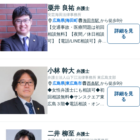
くなるような事務所作りを心
粟井 良祐
弁護士
がけています。一人で悩ま
安芸海田法律事務所
ず、お気軽にご相談下さい。
広島県
海田町
海田市駅
から徒歩8分
|
【交通事故・医療問題は初回
詳細を見
相談無料】【夜間／休日相談
る
可】【電話/LINE相談可】弁護
士に気軽にご相談いただける
ように体制を整えています。
で少しでも疑問や不安を抱え
ている方は、すぐに弁護士に
小林 幹大
弁護士
ご相談ください。【JR海田市
弁護士法人山下江法律事務所 東広島支部
駅から徒歩9分】
広島県
東広島市
西条駅
から徒歩9分
|
◆女性弁護士にも相談可◆初
詳細を見
回相談無料◆サンスクエア東
る
広島３階◆電話相談・オンラ
イン相談可◆交通事故、相
続・遺言、離婚・不貞慰謝料
請求など民事一般に対応。 話
しにくいことも安心してご相
二井 柳至
弁護士
談ください。あなたの気持ち