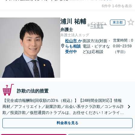
6件中 1-6件を表示
浦川 祐輔
東京都
インタビュ
ーを見る
弁護士
弁護士法人エッグ
営業時間：0
松山市
か
面談方法(対面・
らも相談
電話・ビデオな
0:00~23:59
受付中
ど)は応相談
（平日）
詐欺の法的措置
【完全成功報酬制(回収額の33％（税込）】【24時間全国対応】情報
商材／アフィリエイト／副業詐欺／出会い系サクラ詐欺／コンサル詐
欺／投資詐欺／仮想通貨のトラブルは、お任せください！オンライン
のみで解決も可能！
料金表を見る