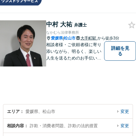
法律及び会計・税務のワンス
トップサービスを提供しま
す。まずは、お気軽にお問合
中村 大祐
せください。
弁護士
なかむら法律事務所
愛媛県
松山市
大手町駅
から徒歩3分
|
相談者様・ご依頼者様に寄り
詳細を見
添いながら、明るく、楽しい
る
人生を送るためのお手伝いを
したいと思います。お気軽に
ご相談ください。
エリア
愛媛県、松山市
変更
相談内容
詐欺・消費者問題、詐欺の法的措置
変更