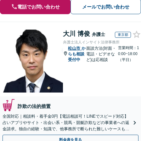
電話でお問い合わせ
メールでお問い合わせ
大川 博俊
弁護士
東京都
弁護士法人インサイト法律事務所
営業時間：1
松山市
か
面談方法(対面・
らも相談
電話・ビデオな
0:00~18:00
受付中
ど)は応相談
（平日）
詐欺の法的措置
全国対応｜相談料・着手金0円【電話相談可！LINEでスピード対応】
占いアプリやサイト・出会い系・競馬・競艇詐欺などの事業者への返
金請求。独自の経験・知識で、他事務所で断られた難しいケースも解
決に導いた実績あり。まずはお気軽にご相談ください
料金表を見る