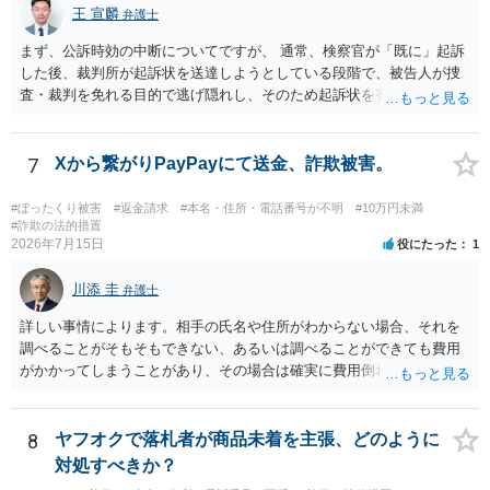
王 宣麟
弁護士
まず、公訴時効の中断についてですが、 通常、検察官が「既に」起訴
した後、裁判所が起訴状を送達しようとしている段階で、被告人が捜
査・裁判を免れる目的で逃げ隠れし、そのため起訴状を有効に送達で
きない場合をいいます。捜査段階で所在不明というだけでは、通常、
この規定によって時効が停止するわけではありません。 その意味で
は、刑事事件化するという部分ではややハードルが高いように見受け
7
Xから繋がりPayPayにて送金、詐欺被害。
られます。 他方で、相手方の住所等が特定できているのであれば、民
事事件として、損害賠償請求や貸金返還請求等により、裁判所を通じ
#ぼったくり被害
#返金請求
#本名・住所・電話番号が不明
#10万円未満
て返金を求める方法も考えられますが、結局は相手方に資力があるか
#詐欺の法的措置
2026年7月15日
役にたった
1
否かにより結論が分かれます。
川添 圭
弁護士
詳しい事情によります。相手の氏名や住所がわからない場合、それを
調べることがそもそもできない、あるいは調べることができても費用
がかかってしまうことがあり、その場合は確実に費用倒れになりそう
です（調査費用は相手に請求できないのが原則だからです）。
8
ヤフオクで落札者が商品未着を主張、どのように
対処すべきか？