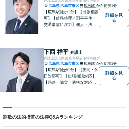
弁護士法人共創 広島駅前法律事務所
に寄り添い、丁寧にお応えし
広島県
広島市東区
広島駅
から徒歩1分
|
ます。
【広島駅徒歩1分】【出張相談
詳細を見
可】【債務整理／刑事事件／
る
交通事故に注力】個人・法人
どちらも可◎依頼者がアクセ
スしやすい環境づくりに尽力
しています。すべての依頼者
の「平和」が実現できるよ
下西 祥平
弁護士
う、依頼者一人ひとりに寄り
弁護士法人共創 広島駅前法律事務所
添い、解決へ導きます。
広島県
広島市東区
広島駅
から徒歩1分
|
【広島駅徒歩1分】【夜間・休
詳細を見
日対応可】【出張相談対応】
る
【迅速・誠実・適格な対応】
弊事務所は、依頼者の皆様の
ための法律事務所です。皆様
にとってのアクセスを何より
重視しています。また、弊事
務所は迅速な対応・回答を最
詐欺の法的措置の法律Q&Aランキング
優先にしています。