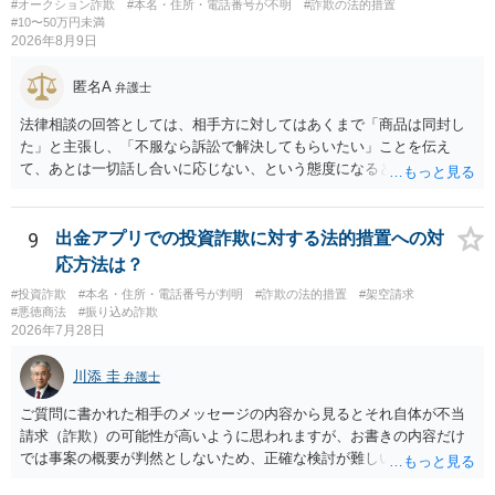
#オークション詐欺
#本名・住所・電話番号が不明
#詐欺の法的措置
#10〜50万円未満
2026年8月9日
匿名A
弁護士
法律相談の回答としては、相手方に対してはあくまで「商品は同封し
た」と主張し、「不服なら訴訟で解決してもらいたい」ことを伝え
て、あとは一切話し合いに応じない、という態度になると思います。
トラブルが大きくなりそうなら弁護士へ依頼して解決せざるをえない
可能性もありますが、「返金は絶対にしたくありません」ということ
であれば、徹底的に強気で対応することになるでしょう。
9
出金アプリでの投資詐欺に対する法的措置への対
応方法は？
#投資詐欺
#本名・住所・電話番号が判明
#詐欺の法的措置
#架空請求
#悪徳商法
#振り込め詐欺
2026年7月28日
川添 圭
弁護士
ご質問に書かれた相手のメッセージの内容から見るとそれ自体が不当
請求（詐欺）の可能性が高いように思われますが、お書きの内容だけ
では事案の概要が判然としないため、正確な検討が難しいです。例え
ば、最寄りの消費生活センターや自治体の無料法律相談等で、実際の