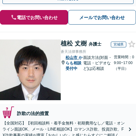
電話でお問い合わせ
メールでお問い合わせ
植松 丈樹
弁護士
宮城県
蒼天法律事務所
営業時間：0
松山市
か
面談方法(対面・
らも相談
電話・ビデオな
9:00~17:00
受付中
ど)は応相談
（平日）
詐欺の法的措置
【全国対応】【初回相談料・着手金無料・初期費用なし／電話・オン
ライン面談OK、メール・LINE相談OK】ロマンス詐欺、投資詐欺、F
X詐欺事案の実績が豊富 ｢おかしいな」と感じたらすぐにご相談くだ