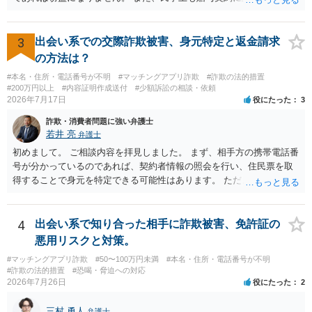
われるところ、返済の義務はありません。 これ以上のやり取りをせ
ず、可能であればブロックをするようにしてください。 ご不安であれ
ば、最寄りの警察署に相談をしても良いかもしれません。 以上、ご参
3
出会い系での交際詐欺被害、身元特定と返金請求
考になれば幸いです。
の方法は？
#本名・住所・電話番号が不明
#マッチングアプリ詐欺
#詐欺の法的措置
#200万円以上
#内容証明作成送付
#少額訴訟の相談・依頼
2026年7月17日
役にたった
3
詐欺・消費者問題に強い弁護士
若井 亮
弁護士
初めまして。 ご相談内容を拝見しました。 まず、相手方の携帯電話番
号が分かっているのであれば、契約者情報の照会を行い、住民票を取
得することで身元を特定できる可能性はあります。 ただ、他人名義の
携帯電話であるなどした場合には特定に結びつけることは難しいとこ
ろです。 LINEについても、詐欺の事案であれば照会できる可能性はあ
りますが、携帯電話の番号を経由する方法より難しくなります。 身元
4
出会い系で知り合った相手に詐欺被害、免許証の
を特定した後は、返金の理屈があるかどうかを確認していきます。 基
悪用リスクと対策。
本的に贈与に該当する場合には返金請求ができません。 詐欺を含め、
#マッチングアプリ詐欺
#50〜100万円未満
#本名・住所・電話番号が不明
当方に返金の理屈があるかどうかを確認していきます。 さらに、渡し
#詐欺の法的措置
#恐喝・脅迫への対応
た金額について、裏付けがあるかどうかも精査します。 上記を経て、
2026年7月26日
役にたった
2
身元の特定、返金の理屈があると判断できるのであれば、まずは交渉
からスタートすることになるでしょう。 ご理解のとおり、詐欺である
三村 勇人
弁護士