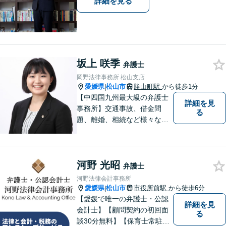
詳細を見る
坂上 咲季
弁護士
岡野法律事務所 松山支店
愛媛県
松山市
勝山町駅
から徒歩1分
|
【中四国九州最大級の弁護士
詳細を見
事務所】交通事故、借金問
る
題、離婚、相続など様々な問
題について、「何度でも無
料」の相談を行っています！
まずはお気軽にご相談くださ
河野 光昭
い！
弁護士
河野法律会計事務所
愛媛県
松山市
市役所前駅
から徒歩6分
|
【愛媛で唯一の弁護士・公認
詳細を見
会計士】【顧問契約の初回面
る
談30分無料】【保育士常駐】