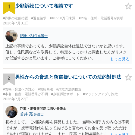
1
少額訴訟について相談です
#詐欺の法的措置
#返金請求
#10〜50万円未満
#本名・住所・電話番号が判明
2026年7月31日
肥田 弘昭
弁護士
上記の事情であっても、少額訴訟自体は違法ではないかと思います。
但し、住民票などを取得して、特定をしっかりと調査した方がリスク
が低減するかと思います。ご参考にしてください。
2
男性からの脅迫と窃盗疑いについての法的対処法
#恐喝・脅迫への対応
#悪徳商法
#詐欺の法的措置
#本名・住所・電話番号が不明
#少額訴訟サポート
#マッチングアプリ詐欺
2026年7月27日
詐欺・消費者問題に強い弁護士
若井 亮
弁護士
初めまして。 ご相談内容を拝見しました。 当時の相手方の内心は不明
ですが、携帯電話代を払ってあげると言われてお金を受け取っただけ
であれば窃盗になりません。 また、民事上も贈与契約に該当すると思