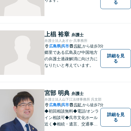
る
上椙 裕章
弁護士
弁護士法人あすか 呉事務所
広島県
呉市
呉駅
から徒歩3分
|
郷里である広島及び中国地方
詳細を見
の弁護士過疎解消に向け力に
る
なりたいと考えています。
宮部 明典
弁護士
弁護士法人山下江法律事務所 呉支部
広島県
呉市
呉駅
から徒歩7分
|
◆初回相談無料◆電話/オンラ
詳細を見
イン相談可◆呉市文化ホール
る
近く◆相続・遺言、交通事
故、離婚・不貞慰謝料請求、B