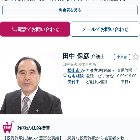
さい。
料金表を見る
電話でお問い合わせ
メールでお問い合わせ
田中 保彦
弁護士
東京都
田中保彦法律事務所
営業時間：1
松山市
か
面談方法(対面・
らも相談
電話・ビデオな
0:00~19:00
受付中
ど)は応相談
（平日）
詐欺の法的措置
【投資詐欺に強い／豊富な実績】「悪質な投資詐欺から被害者を救