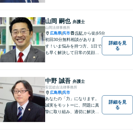
型肝炎訴訟、債権回収、企業
法務、顧問弁護士、刑事弁護
など。話しにくいことも安心
山岡 嗣也
弁護士
してご相談ください。あなた
山岡法律事務所
の気持ちに寄り添い、丁寧に
広島県
呉市
呉駅
から徒歩5分
|
お応えします。
初回30分無料相談がありま
詳細を見
す！いま悩みを持つ方、1日で
る
も早く解決して日常の笑顔を
取り戻しましょう！離婚問
題、交通事故、借金債務整
理、相続などに注力しつつ、
個人様・法人様の問題に幅広
中野 誠吾
弁護士
く対応しています。
安芸総合法律事務所
広島県
呉市
|
あなたの「力」になります。
詳細を見
誠実をモットーに、問題に真
る
摯に取り組み、適切に解決で
きるよう尽力いたします。ま
た、依頼者の方が気軽に相談
でき、来所後は心の負担が軽