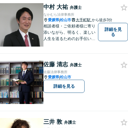
まずはお気軽にご相談くださ
中村 大祐
い！
弁護士
なかむら法律事務所
愛媛県
松山市
大手町駅
から徒歩3分
|
相談者様・ご依頼者様に寄り
詳細を見
添いながら、明るく、楽しい
る
人生を送るためのお手伝いを
したいと思います。お気軽に
ご相談ください。
佐藤 清志
弁護士
佐藤法律事務所
愛媛県
松山市
|
詳細を見る
三井 敦
弁護士