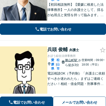
【初回相談無料】【愛媛に根差した法
律事務所】一人の弁護士として、揺る
がぬ視点と覚悟を持って臨みます。依
頼者様のお気持ちに寄り添い、目の前
の問題だけでなく、その先の暮らしも
電話でお問い合わせ
見据えて、一人ひとりに合った解決を
目指します。【勝山町駅2分】
兵頭 俊輔
弁護士
きぼう綜合法律事務所
愛
松
勝山町駅
か
営業時間：09:00~
媛
山
|
18:00（平日）
ら徒歩3分
県
市
電話相談OK（予約制）「弁護士に依頼
すべきか迷われたら」まずはご連絡く
ださい！相続・借金問題・刑事事件・
訴訟事件など実績多数！弁護士保険の
ご利用も可能です。個人・企業のご相
談に対応。お気軽にご連絡ください。
電話でお問い合わせ
メールでお問い合わせ
【勝山町駅3分】