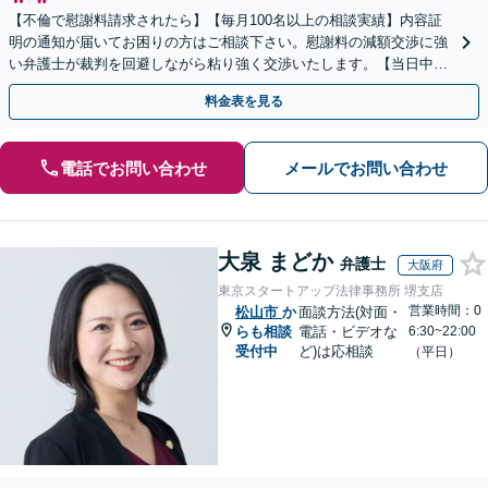
【不倫で慰謝料請求されたら】【毎月100名以上の相談実績】内容証
明の通知が届いてお困りの方はご相談下さい。慰謝料の減額交渉に強
い弁護士が裁判を回避しながら粘り強く交渉いたします。【当日中の
相談可(予約制)】【全国対応】
料金表を見る
電話でお問い合わせ
メールでお問い合わせ
大泉 まどか
弁護士
大阪府
東京スタートアップ法律事務所 堺支店
営業時間：0
松山市
か
面談方法(対面・
らも相談
電話・ビデオな
6:30~22:00
受付中
ど)は応相談
（平日）