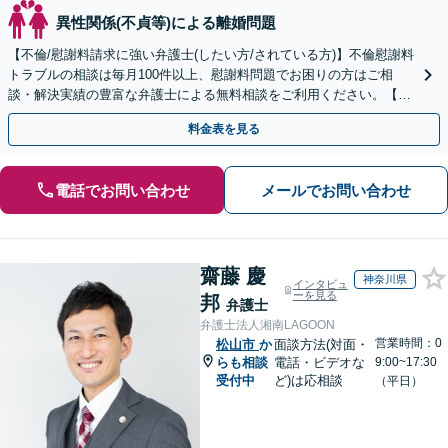
異性関係(不貞等)による離婚問題
【不倫/慰謝料請求に強い弁護士(したい方/されている方)】不倫慰謝料
トラブルの相談は毎月100件以上、慰謝料問題でお困りの方はご相
談・解決実績の豊富な弁護士による無料相談をご利用ください。【不
倫相談は初回0円】【全国対応】
料金表を見る
電話でお問い合わせ
メールでお問い合わせ
齋藤 慶
神奈川県
インタビュ
ーを見る
邦
弁護士
弁護士法人湘南LAGOON
営業時間：0
松山市
か
面談方法(対面・
らも相談
電話・ビデオな
9:00~17:30
受付中
ど)は応相談
（平日）