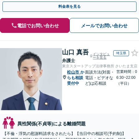
日祝・夜間面談可能】【完全個室対応】【子連れ相談可】
料金表を見る
電話でお問い合わせ
メールでお問い合わせ
山口 真吾
埼玉県
インタビュ
ーを見る
弁護士
東京スタートアップ法律事務所 さいたま支店
営業時間：0
松山市
か
面談方法(対面・
らも相談
電話・ビデオな
6:30~22:00
受付中
ど)は応相談
（平日）
異性関係(不貞等)による離婚問題
【不倫・浮気の慰謝料請求をされたら】【当日中の相談可(予約制)】