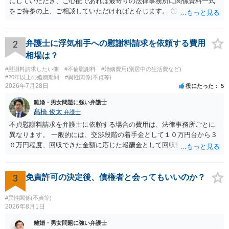
にしていただき、ご心配であれば最寄りの法律事務所に関係資料一式
をご持参の上、ご相談していただければと存じます。 ① このLINEの
流れを見る限り、100万円は貸付金ではなく、手切れ金・和解金と評価
される可能性はあるのか ⇒LINEを含む１００万円の貸付に至るまでの
やり取り等の経緯、誓約書の内容等を踏まえて、関係を清算するため
2
弁護士に浮気相手への慰謝料請求を依頼する費用
の 金銭であったと評価される可能性はあると考えます。 ② 「今後一
相場は？
切関与しないなら100万円振り込む」というLINEや誓約書は、裁判上
#慰謝料請求したい側
#不倫慰謝料
#婚姻費用(別居中の生活費など)
どの程度証拠価値があるのか ⇒前後のやり取りや誓約書の具体的内容
#20年以上の婚姻期間
#異性関係(不貞等)
を見ない限り、具体的な判断はできませんが、一定の証拠価値はある
2026年7月28日
役にたった
5
と考えます。 ③ 借用書があっても、後から100万円を貸付扱いに変更
離婚・男女問題に強い弁護士
することは認められるのか。 ⇒おそらく１００万円は不当利得（受け
髙橋 俊太
弁護士
取る正当な権利がないのに利益を取得した）として返還請求されてい
るものかと推察しますので、 貸金返還ではないかと存じます。 ④ 私
不貞慰謝料請求を弁護士に依頼する場合の費用は、法律事務所ごとに
は現在、収入も不安定で貯金もなくリボ払い借金が既に約100万あり。
異なります。 一般的には、交渉段階の着手金として１０万円台から３
今年に再婚したが主人はお金に厳しい為、一括で220万円を支払う事は
０万円程度、回収できた金額に応じた報酬金として回収額の１０％か
困難 仮に裁判で敗訴した場合でも、分割払いになる可能性はあります
ら２０％程度が設定されていることがあります。訴訟に移行する場合
か。 ⇒判決となり敗訴してしまった場合は、強制執行により不動産等
には、追加着手金や日当、実費が発生することもあります。 もっと
の財産を差し押さえられ、そこから債権回収が図られることになりま
も、証拠が十分にあるか、相手方の住所・勤務先が分かるか、慰謝料
3
免責許可の決定後、債権者と会ってもいいのか？
すが、 和解であれば柔軟な解決が可能ですので、その場合は分割払
額、離婚の有無、交渉で終わるか訴訟まで見込むかによって、費用は
いにより支払うことも十分可能です。 ⑤ このような事情であれば、私
変わり得ます。依頼前に、交渉だけの場合、訴訟になった場合、回収
#異性関係(不貞等)
は120万円のみ和解交渉を続けるべきでしょうか。 ⇒ご相談者様の認
できなかった場合の費用を確認しておくとよいでしょう。 弁護士選び
2026年8月1日
識を前提にすれば、１００万円も含めて返済する必要はないと考えら
では、不貞慰謝料案件の経験が相応にあるか、費用体系が明確か、見
離婚・男女問題に強い弁護士
れるため、 120万円のみについて交渉を続けることがベターかと存じ
通しを過度に楽観的に言い過ぎないか、質問に具体的に答えてくれる