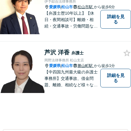
伊予綜合法律事務所
愛媛県
松山市
松山市駅
から徒歩6分
|
【弁護士歴10年以上】【休
詳細を見
日・夜間相談可】離婚・相
る
続・交通事故・労働問題など
幅広く対応。丁寧な対話と確
かな専門性で、一人ひとりに
寄り添い納得できる解決を目
芦沢 洋香
指します【オンライン相談
弁護士
可】【松山市駅徒歩8分】
岡野法律事務所 松山支店
愛媛県
松山市
勝山町駅
から徒歩1分
|
【中四国九州最大級の弁護士
詳細を見
事務所】交通事故、借金問
る
題、離婚、相続など様々な問
題について、「何度でも無
料」の相談を行っています！
まずはお気軽にご相談くださ
い！