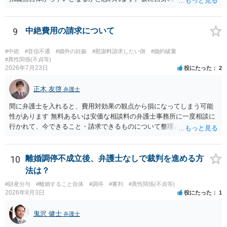
して、そのことから当然に補償義務が発生するものではありません。
相手に弁護士がついているということであれば、依頼をするかしない
かは別として一度ご自身も個別に弁護士に相談をされたほうが良いで
9
中絶費用の請求について
しょう。
#中絶
#音信不通
#婚外の妊娠
#慰謝料請求したい側
#婚約破棄
#異性関係(不貞等)
2026年7月23日
役にたった
2
正木 友啓
弁護士
間に弁護士を入れると、費用対効果の観点から損になってしまう可能
性があります 無料あるいは安価な相談料の弁護士事務所に一度相談に
行かれて、今できること・請求できるものについて整理されるのがよ
いかと思います
10
離婚調停不成立後、弁護士なしで裁判を進める方
法は？
#財産分与
#離婚すること自体
#調停
#審判
#異性関係(不貞等)
2026年8月3日
役にたった
1
鬼沢 健士
弁護士