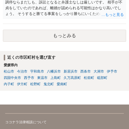
調停ならまだしも、訴訟となると弁護士なしは厳しいです。 相手が不
貞をしていたのであれば、離婚が認められる可能性はかなり高いでし
ょう。 そうすると勝てる事案をしっかり勝ちにいくためにも弁護士委
任を強くおすすめします。
もっとみる
近くの市区町村を選び直す
愛媛県内
松山市
今治市
宇和島市
八幡浜市
新居浜市
西条市
大洲市
伊予市
四国中央市
西予市
東温市
上島町
久万高原町
松前町
砥部町
内子町
伊方町
松野町
鬼北町
愛南町
ココナラ法律相談について