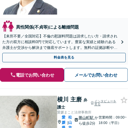
異性関係(不貞等)による離婚問題
【来所不要／全国対応】不倫の慰謝料問題は請求したい方・請求され
た方の双方に相談料0円で対応しています。豊富な実績と経験のある
弁護士が交渉から解決まで徹底サポートします。無料の証拠診断や着
手金の返還保証もありますので安心してご相談ください。
料金表を見る
電話でお問い合わせ
メールでお問い合わせ
横川 主磨
弁
インタビューを
見る
護士
愛媛まこと法律事務所
愛
松
勝山町駅
か
営業時間：09:00~
媛
山
|
18:00（平日）
ら徒歩2分
県
市