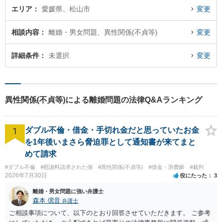
エリア
愛媛県、松山市
変更
相談内容
離婚・男女問題、異性関係(不貞等)
変更
詳細条件
未選択
変更
異性関係(不貞等)による離婚問題の法律Q&Aランキング
1
ダブル不倫・借金・手切れ金だと思っていたお金
を1年後いまさら脅迫罪として通知書が来てまと
めて請求
#ダブル不倫
#慰謝料請求された側
#異性関係(不貞等)
#借金・浪費癖
#裁判
2026年7月30日
役にたった
3
離婚・男女問題に強い弁護士
森本 偲音
弁護士
ご相談事項について、以下のとおり回答させていただきます。 ご参考