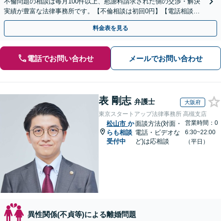
不倫問題の相談は毎月100件以上、慰謝料請求された側の交渉・解決
実績が豊富な法律事務所です。【不倫相談は初回0円】【電話相談で
ご契約まで対応可/来所不要】
料金表を見る
電話でお問い合わせ
メールでお問い合わせ
表 剛志
弁護士
大阪府
東京スタートアップ法律事務所 高槻支店
営業時間：0
松山市
か
面談方法(対面・
らも相談
電話・ビデオな
6:30~22:00
受付中
ど)は応相談
（平日）
異性関係(不貞等)による離婚問題