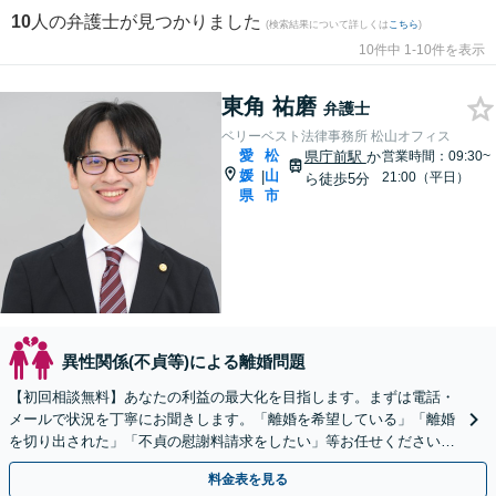
10
人の弁護士が見つかりました
(検索結果について詳しくは
こちら
)
10件中 1-10件を表示
東角 祐磨
弁護士
ベリーベスト法律事務所 松山オフィス
愛
松
県庁前駅
か
営業時間：09:30~
媛
山
|
21:00（平日）
ら徒歩5分
県
市
異性関係(不貞等)による離婚問題
【初回相談無料】あなたの利益の最大化を目指します。まずは電話・
メールで状況を丁寧にお聞きします。「離婚を希望している」「離婚
を切り出された」「不貞の慰謝料請求をしたい」等お任せください。
【リーズナブルな料金設定】
料金表を見る