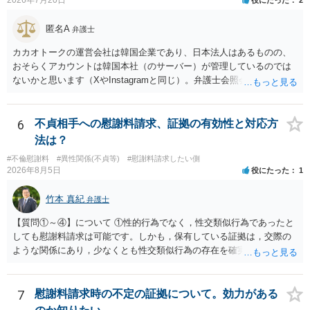
2026年7月20日
役にたった
2
匿名A
弁護士
カカオトークの運営会社は韓国企業であり、日本法人はあるものの、
おそらくアカウントは韓国本社（のサーバー）が管理しているのでは
ないかと思います（XやInstagramと同じ）。弁護士会照会は日本法に
基づく制度であり、送付先は日本国内とするのが原則で、外国企業に
対する照会は基本的にできないと解されています（弁護士会によって
は例外的に認める扱いもありますが、かなり限定されているので一般
6
不貞相手への慰謝料請求、証拠の有効性と対応方
的ではないでしょう）。もし韓国本社がアカウント管理をしているな
法は？
ら、日本法人へ送っても「ウチでは管理していない」という回答にな
#不倫慰謝料
#異性関係(不貞等)
#慰謝料請求したい側
ります。 個人で直接他人のID情報の開示を求めても拒否されるでしょ
2026年8月5日
役にたった
1
う。
竹本 真紀
弁護士
【質問①～④】について ①性的行為でなく，性交類似行為であったと
しても慰謝料請求は可能です。しかも，保有している証拠は，交際の
ような関係にあり，少なくとも性交類似行為の存在を確実に証明でき
るものです（裏を返せば，証拠で認められる範囲でしか認めていない
ことを窺わせるものです。）。ですから，慰謝料請求を進めることで
よいと思います。 ただ．慰謝料額については，婚姻破綻に至っていな
7
慰謝料請求時の不定の証拠について。効力がある
いとして，この点を考慮されることになるかもしれません。 ②夫との