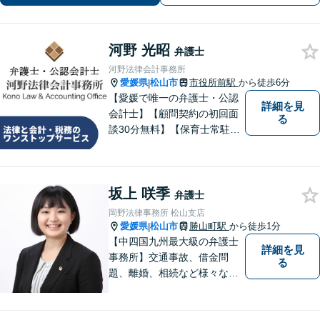
河野 光昭
弁護士
河野法律会計事務所
愛媛県
松山市
市役所前駅
から徒歩6分
|
【愛媛で唯一の弁護士・公認
詳細を見
会計士】【顧問契約の初回面
る
談30分無料】【保育士常駐】
法律及び会計・税務のワンス
トップサービスを提供しま
す。まずは、お気軽にお問合
坂上 咲季
せください。
弁護士
岡野法律事務所 松山支店
愛媛県
松山市
勝山町駅
から徒歩1分
|
【中四国九州最大級の弁護士
詳細を見
事務所】交通事故、借金問
る
題、離婚、相続など様々な問
題について、「何度でも無
料」の相談を行っています！