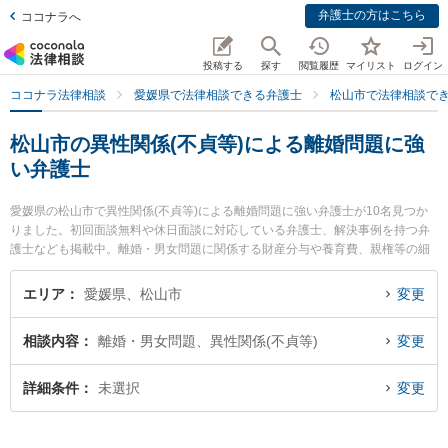
弁護士の方はこちら
ココナラへ
投稿する
探す
閲覧履歴
マイリスト
ログイン
ココナラ法律相談
愛媛県で法律相談できる弁護士
松山市で法律相談で
松山市の異性関係(不貞等)による離婚問題に強
い弁護士
愛媛県の松山市で異性関係(不貞等)による離婚問題に強い弁護士が10名見つか
りました。初回面談無料や休日面談に対応している弁護士、解決事例を持つ弁
護士なども掲載中。離婚・男女問題に関係する財産分与や養育費、親権等の細
かな分野での絞り込み検索もでき便利です。特にベリーベスト法律事務所 松山
オフィスの東角 祐磨弁護士や弁護士法人龍鳳法律事務所の石山 龍鳳弁護士、愛
エリア
愛媛県、松山市
変更
媛まこと法律事務所の横川 主磨弁護士のプロフィール情報や弁護士費用、強み
などが注目されています。『松山市で土日や夜間に発生した異性関係(不貞等)に
相談内容
離婚・男女問題、異性関係(不貞等)
変更
よる離婚問題のトラブルを今すぐに弁護士に相談したい』『異性関係(不貞等)に
よる離婚問題のトラブル解決の実績豊富な近くの弁護士を検索したい』『初回
相談無料で異性関係(不貞等)による離婚問題を法律相談できる松山市内の弁護士
詳細条件
未選択
変更
に相談予約したい』などでお困りの相談者さんにおすすめです。