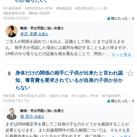
のか知りたい。
今後のことを考えて書いてもらうか否かを検討するのがよいと思いま
#不倫慰謝料
#異性関係(不貞等)
#離婚協議
#慰謝料請求したい側
す。今ある証拠以上のことを証明（証明力を強めることも含む）でき
#離婚書類作成
#離婚の慰謝料
るのであれば，前向きに検討を進めるという考え方でもよいでしょ
2026年7月29日
役にたった
1
う。慰謝料請求としては証拠として使えることが前提であり，その価
離婚・男女問題に強い弁護士
値と夫との関係との均衡のように思います。 ③行政書士に委任をして
本庄 卓磨
弁護士
いるのであれば，どのような内容の委任なのか不明ですが，その行政
書士との協議になると思います。請求するか，訴訟にするか，その点
ご主人が関係を認めている以上、証拠として弱いとまでは言えませ
の見極めや，相手方は性交類似行為は認めているのか，それさえも否
ん。 相手方が否認した場合には裁判を検討することもあり得ますが、
定しているのかによって，考え方・進め方は変わってくると思いま
LINEのやり取りなどの証拠を積み重ねることで、関係が認定される余
す。 ④性交類似行為を認めているにもかかわらず支払を拒否するので
地は十分にあります。 ただし、手元の証拠でどこまで認定できるかは
あれば，本人（行政書士でも同じだと思います。）への対応ではあま
個別の事情によりますので、お早めに弁護士に相談されることをおす
り変わらないように思います。減額で折り合えるなら本人様の交渉で
すめします。
8
身体だけの関係の相手に子供が出来たと言われ認
もよいように思いますが，ゼロかどうかの観点であれば，訴訟に進む
知、養育費を要求されているが自身の子供か分か
しかなくなるようにも思います。そうしますと，お近くの弁護士に相
らない
談して進めることを検討した方がよいようにも思います。
#養育費
#異性関係(不貞等)
#婚外の妊娠
#子の認知
#中絶
#不倫慰謝料
2026年7月17日
役にたった
3
離婚・男女問題に強い弁護士
泉 亮介
弁護士
まずはDNA鑑定等を通してご自身の子なのかどうかを確認することが
必要となります。 また妊娠期間中の収入補償については、そもそも支
払義務自体から争いとなるかと思われます。仮に自身の子であったと