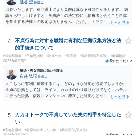
澁谷 望
弁護士
ます。
か、連絡方法（メール、電話、弁護士直接か事務局員を介するかな
回答いたします。※弁護士により見解は異なる可能性があります。 結
ど）や対応スピードが合うかを確認するとよいと思います。いずれに
論から申し上げますと、免責許可の決定後に元債権者と会うこと自体
しましても、弁護士への相談・依頼にあたっては、証拠資料、夫と相
を禁止する法律上の規定はありません。ただし、トラブル防止の観点
手方の関係、相手方の氏名・住所等、夫婦関係への影響、離婚予定の
から慎重な対応が必要です。 今後の付き合い方で気をつけるべきポイ
有無など事実関係をよく整理して相談されることをお勧めいたしま
ントは以下の通りです。 ・金銭のやり取りや返済の約束は絶対にしな
す。
い（免責された借金を任意でも支払ってしまうとトラブルの元になり
4
不貞行為に対する離婚に有利な証拠収集方法と法
ます） ・過去のDVや過剰請求の経緯を踏まえ、相手の感情に流されな
的手続きについて
い ・予定通り毅然とした態度で距離を置く 法律上の制限はないもの
#有責配偶者
#不倫慰謝料
#財産分与
#養育費
#異性関係(不貞等)
#離婚協議
の、ご自身の生活と精神的な安定を守るためにも、お互いに距離を置
2026年8月5日
役にたった
2
くというご判断は非常に賢明かと思います。
離婚・男女問題に強い弁護士
白井 弘昭
弁護士
＞こちらに有利に離婚するには、どのような証拠が必要でしょうか。
不貞の証拠としては、ライン、カカオのやり取りだけでなく、ホテル
に行った証拠、複数回マンションに滞在した証拠などが有効です。 不
貞の証拠があれば、離婚をさらに有利に進める（離婚したい時期に離
婚する、慰謝料をとるなど）ことができると思われます。 ただし、不
貞発覚後、長期間同居を続けると、不貞を許したとの評価につながる
5
カカオトークで不貞していた夫の相手を特定した
場合がありますので、ご注意ください。 以上、ご参考まで。
い
#不倫慰謝料
#慰謝料請求したい側
#異性関係(不貞等)