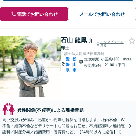
電話でお問い合わせ
メールでお問い合わせ
石山 龍鳳
弁
インタビューを
見る
護士
弁護士法人龍鳳法律事務所
愛
松
西堀端駅
か
営業時間：09:00~
媛
山
|
21:00（平日）
ら徒歩2分
県
市
異性関係(不貞等)による離婚問題
高い交渉力が強み！迅速かつ円満な解決を目指します。社内不倫・W
不倫・婚前不倫などデリケートな問題もお任せ。不貞慰謝料／離婚慰
謝料／財産分与／婚姻費用・養育費など。【24時間以内に返信】【土