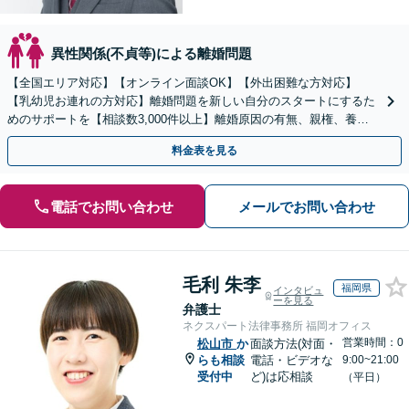
異性関係(不貞等)による離婚問題
【全国エリア対応】【オンライン面談OK】【外出困難な方対応】
【乳幼児お連れの方対応】離婚問題を新しい自分のスタートにするた
めのサポートを【相談数3,000件以上】離婚原因の有無、親権、養育
費、財産分与、慰謝料請求【夜間・休日相談可】
料金表を見る
電話でお問い合わせ
メールでお問い合わせ
毛利 朱李
福岡県
インタビュ
ーを見る
弁護士
ネクスパート法律事務所 福岡オフィス
営業時間：0
松山市
か
面談方法(対面・
らも相談
電話・ビデオな
9:00~21:00
受付中
ど)は応相談
（平日）