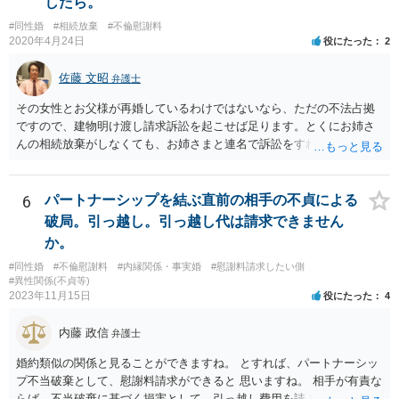
したら。
ので、契約書の文面を持って、弁護士に相談に行かれることをお勧め
#同性婚
#相続放棄
#不倫慰謝料
します。
2020年4月24日
役にたった
2
佐藤 文昭
弁護士
その女性とお父様が再婚しているわけではないなら、ただの不法占拠
ですので、建物明け渡し請求訴訟を起こせば足ります。とくにお姉さ
んの相続放棄がしなくても、お姉さまと連名で訴訟をすればいいだけ
のことです。
6
パートナーシップを結ぶ直前の相手の不貞による
破局。引っ越し。引っ越し代は請求できません
か。
#同性婚
#不倫慰謝料
#内縁関係・事実婚
#慰謝料請求したい側
#異性関係(不貞等)
2023年11月15日
役にたった
4
内藤 政信
弁護士
婚約類似の関係と見ることができますね。 とすれば、パートナーシッ
プ不当破棄として、慰謝料請求ができると 思いますね。 相手が有責な
らば、不当破棄に基づく損害として、引っ越し費用を請 求できるよう