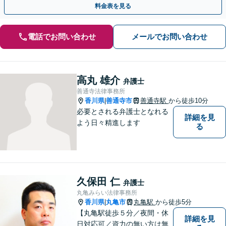
料金表を見る
電話でお問い合わせ
メールでお問い合わせ
高丸 雄介
弁護士
善通寺法律事務所
香川県
善通寺市
善通寺駅
から徒歩10分
|
必要とされる弁護士となれる
詳細を見
よう日々精進します
る
久保田 仁
弁護士
丸亀みらい法律事務所
香川県
丸亀市
丸亀駅
から徒歩5分
|
【丸亀駅徒歩５分／夜間・休
詳細を見
日対応可／資力の無い方は無