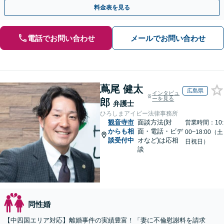
手金の返還保証もありますので安心してご相談ください。
料金表を見る
電話でお問い合わせ
メールでお問い合わせ
蔦尾 健太
広島県
インタビュ
ーを見る
郎
弁護士
ひろしまアイビー法律事務所
観音寺市
面談方法(対
営業時間：10:
からも相
面・電話・ビデ
00~18:00（土
談受付中
オなど)は応相
日祝日）
談
同性婚
【中四国エリア対応】離婚事件の実績豊富！「妻に不倫慰謝料を請求