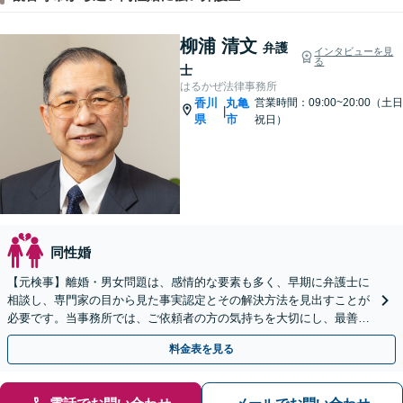
柳浦 清文
弁護
インタビューを見
る
士
はるかぜ法律事務所
香川
丸亀
営業時間：09:00~20:00（土日
|
県
市
祝日）
同性婚
【元検事】離婚・男女問題は、感情的な要素も多く、早期に弁護士に
相談し、専門家の目から見た事実認定とその解決方法を見出すことが
必要です。当事務所では、ご依頼者の方の気持ちを大切にし、最善の
選択肢をご提案して、迅速・的確な問題解決を目指します。
料金表を見る