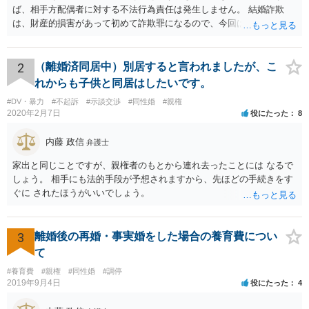
ば、相手方配偶者に対する不法行為責任は発生しません。 結婚詐欺
は、財産的損害があって初めて詐欺罪になるので、今回は該当しませ
ん。 貞操権侵害は、既婚者であることを偽られていて、その上既婚者
であることを知っていれば交際しなかったといえる場合に、慰謝料請
求が可能です。 LINEなどで、結婚を当然の前提にした関係だったこと
2
（離婚済同居中）別居すると言われましたが、こ
を立証できる場合は、請求は可能と考えます。
れからも子供と同居はしたいです。
#DV・暴力
#不起訴
#示談交渉
#同性婚
#親権
2020年2月7日
役にたった
8
内藤 政信
弁護士
家出と同じことですが、親権者のもとから連れ去ったことには なるで
しょう。 相手にも法的手段が予想されますから、先ほどの手続きをす
ぐに されたほうがいいでしょう。
3
離婚後の再婚・事実婚をした場合の養育費につい
て
#養育費
#親権
#同性婚
#調停
2019年9月4日
役にたった
4