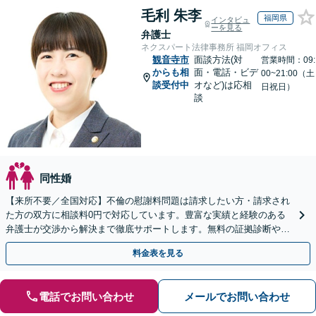
毛利 朱李
福岡県
インタビュ
ーを見る
弁護士
ネクスパート法律事務所 福岡オフィス
観音寺市
面談方法(対
営業時間：09:
からも相
面・電話・ビデ
00~21:00（土
談受付中
オなど)は応相
日祝日）
談
同性婚
【来所不要／全国対応】不倫の慰謝料問題は請求したい方・請求され
た方の双方に相談料0円で対応しています。豊富な実績と経験のある
弁護士が交渉から解決まで徹底サポートします。無料の証拠診断や着
手金の返還保証もありますので安心してご相談ください。
料金表を見る
電話でお問い合わせ
メールでお問い合わせ