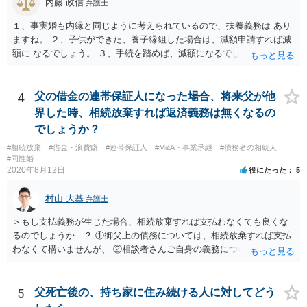
内藤 政信
弁護士
１、事実婚も内縁と同じように考えられているので、扶養義務は あり
ますね。 ２、子供ができた、養子縁組した場合は、減額申請すれば減
額に なるでしょう。 ３、手続を踏めば、減額になるでしょう。 ４、
それだけでは、減額はされないでしょう。 ５、養育費に影響はないで
しょう。 いろいろ議論のあるところですが、実務は上記のような運用
でしょう。
4
父の借金の連帯保証人になった場合、将来父が他
界した時、相続放棄すれば返済義務は無くなるの
でしょうか？
#相続放棄
#借金・浪費癖
#連帯保証人
#M&A・事業承継
#債務者の相続人
#同性婚
2020年8月12日
役にたった
5
村山 大基
弁護士
＞もし支払義務が生じた場合、相続放棄すれば支払わなくても良くな
るのでしょうか…？ ①御父上の債務については、相続放棄すれば支払
わなくて構いませんが、 ②相談者さんご自身の義務については、契約
書そのもの（サインした推定相続人はどんな義務を負うのか）を見て
いないので何とも言えません。 そもそも、何の義務も負わないなら、
印鑑証明まで用意して推定相続人にサインさせる意味もないような気
5
父死亡後の、持ち家に住み続ける人に対してどう
がします。 もし何らかの義務を相続放棄しても負う内容だと困ります