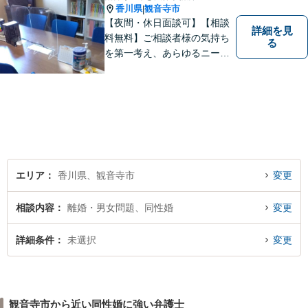
香川県
観音寺市
|
【夜間・休日面談可】【相談
詳細を見
料無料】ご相談者様の気持ち
る
を第一考え、あらゆるニーズ
にお応えできるプロフェッシ
ョナルとして、地域の皆さま
の問題解決のサポートをさせ
ていただきます。ご相談は無
料ですので、お気軽にご相談
ください。
エリア
香川県、観音寺市
変更
相談内容
離婚・男女問題、同性婚
変更
詳細条件
未選択
変更
観音寺市から近い同性婚に強い弁護士