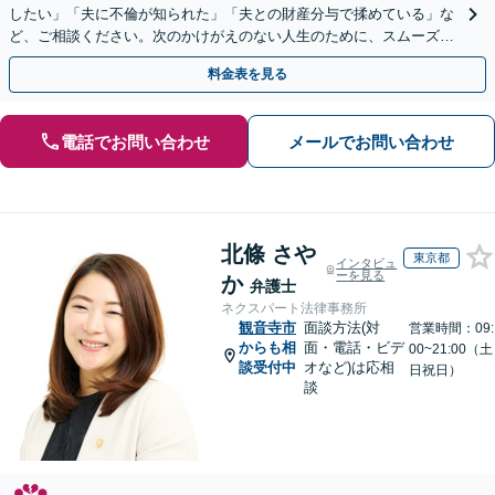
したい」「夫に不倫が知られた」「夫との財産分与で揉めている」な
ど、ご相談ください。次のかけがえのない人生のために、スムーズ解
決を目指します【休日・夜間対応】【弁護士歴15年以上】
料金表を見る
電話でお問い合わせ
メールでお問い合わせ
北條 さや
東京都
インタビュ
ーを見る
か
弁護士
ネクスパート法律事務所
観音寺市
面談方法(対
営業時間：09:
からも相
面・電話・ビデ
00~21:00（土
談受付中
オなど)は応相
日祝日）
談