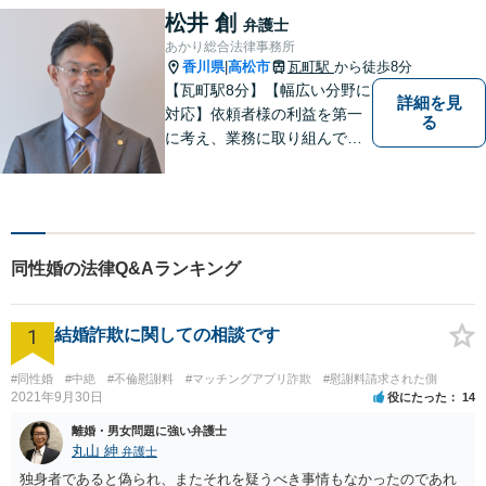
皆様にとって最善の解決を模
松井 創
弁護士
索します。まずはお気軽にご
あかり総合法律事務所
相談ください。
香川県
高松市
瓦町駅
から徒歩8分
|
【瓦町駅8分】【幅広い分野に
詳細を見
対応】依頼者様の利益を第一
る
に考え、業務に取り組んでお
ります。秘密厳守、親身な相
談、最適な解決策をご提案い
たします。離婚・借金・刑事
事件・交通事故・不動産問題
など幅広く対応。即日対応も
同性婚の法律Q&Aランキング
可能。まずはお気軽にご相談
ください。
1
結婚詐欺に関しての相談です
#同性婚
#中絶
#不倫慰謝料
#マッチングアプリ詐欺
#慰謝料請求された側
2021年9月30日
役にたった
14
離婚・男女問題に強い弁護士
丸山 紳
弁護士
独身者であると偽られ、またそれを疑うべき事情もなかったのであれ