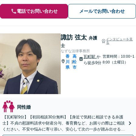
電話でお問い合わせ
メールでお問い合わせ
諏訪 弦太
弁護
インタビューを見
る
士
なずな法律事務所
香
高
瓦町駅
か
営業時間：10:00~1
川
松
|
8:00（土曜日）
ら徒歩9分
県
市
同性婚
【瓦町駅9分】【初回相談30分無料】【身近で気軽に相談できる弁護
士】不貞の慰謝料請求や財産分与、養育費など、お困りの際はご相談
ください。不安や悩みに寄り添い、安心して次の一歩が踏み出せるよ
うサポートします。【電話相談可】【休日・夜間対応】