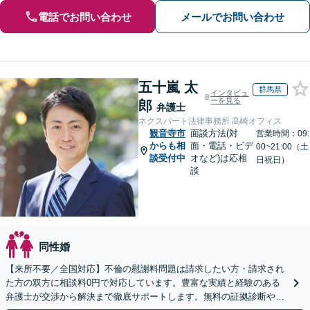
電話でお問い合わせ
メールでお問い合わせ
五十嵐 太
群馬県
インタビュ
ーを見る
郎
弁護士
ネクスパート法律事務所 高崎オフィス
観音寺市
面談方法(対
営業時間：09:
からも相
面・電話・ビデ
00~21:00（土
談受付中
オなど)は応相
日祝日）
談
同性婚
【来所不要／全国対応】不倫の慰謝料問題は請求したい方・請求され
た方の双方に相談料0円で対応しています。豊富な実績と経験のある
弁護士が交渉から解決まで徹底サポートします。無料の証拠診断や着