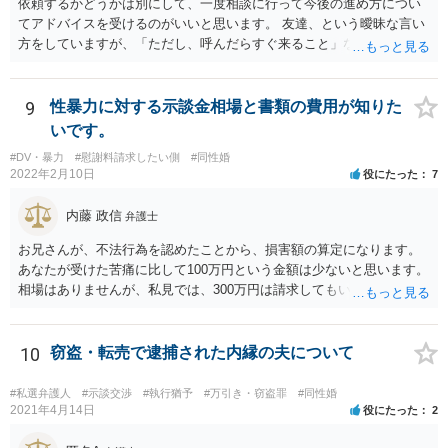
依頼するかどうかは別にして、一度相談に行って今後の進め方につい
てアドバイスを受けるのがいいと思います。 友達、という曖昧な言い
方をしていますが、「ただし、呼んだらすぐ来ること」などと条件を
つけているあたり、 今後も何かしら行ってきそうなので、おっしゃる
通り関わりを断つ方向がいいと思います。
9
性暴力に対する示談金相場と書類の費用が知りた
いです。
#DV・暴力
#慰謝料請求したい側
#同性婚
2022年2月10日
役にたった
7
内藤 政信
弁護士
お兄さんが、不法行為を認めたことから、損害額の算定になります。
あなたが受けた苦痛に比して100万円という金額は少ないと思います。
相場はありませんが、私見では、300万円は請求してもいいですね。
しかし、支払い能力の問題もあるので、支払うと言う気持ちが、なく
なるような条件では困るでしょう。 支払いの効果を高めるために、弁
護士を立ち合い人にするといいで しょう。 したがって、金額も含め
10
窃盗・転売で逮捕された内縁の夫について
て、条件については弁護士と話をするといい でしょう。 書面はどちら
が作っても構いません。 書類を作るには、少なくも、５５０００円
#私選弁護人
#示談交渉
#執行猶予
#万引き・窃盗罪
#同性婚
は、かかるでしょう。
2021年4月14日
役にたった
2