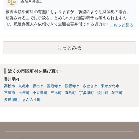
匿名A
弁護士
被害金額や前科の有無にもよりますが、窃盗のような財産犯の場合、
起訴されるまでに示談をまとめられれば起訴猶予も考えられますの
で、私選弁護人を依頼できて全額被害弁償できる資力がお有りなので
あれば、信頼できそうな弁護士を探して一度相談されることをおすす
めいたします。起訴されてしまうと前科はついてしまう可能性が極め
て高いので、被害金額はさほど大きくなく初犯で起訴猶予の可能性が
もっとみる
あり得る事案なのであれば、起訴までの弁護活動が極めて重要です。
もちろん国選弁護人であってもできるかぎり最善を尽くす弁護士が大
多数だとは思いますが、特に被害件数が多いようなケースですと、一
般論としては私選弁護人に頼んだ方がどうしても使える時間が多くな
近くの市区町村を選び直す
り、示談をまとめられる可能性が高くなる傾向は否定できないように
香川県内
思われます。
高松市
丸亀市
坂出市
善通寺市
観音寺市
さぬき市
東かがわ市
三豊市
土庄町
小豆島町
三木町
直島町
宇多津町
綾川町
琴平町
多度津町
まんのう町