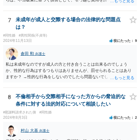
に思います。
7
未成年が成人と交際する場合の法律的な問題点
は？
#同性婚
#異性関係(不貞等)
2024年11月13日
役にたった
9
倉田 勲
弁護士
私は未成年なのですが成人の方と付き合うことは出来るのでしょう
か、性的な行為はするつもりはありませんが、罰せられることはあり
ますか？ →性的な行為をしないのでしたら問題ないでしょう
8
不倫相手から交際相手になった方からの脅迫的な
条件に対する法的対応について相談したい
#慰謝料請求された側
#同性婚
2024年8月3日
役にたった
2
村山 大基
弁護士