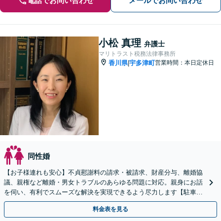
電話でお問い合わせ
メールでお問い合わせ
小松 真理
弁護士
マリトラスト税務法律事務所
香川県
宇多津町
営業時間：本日定休日
|
同性婚
【お子様連れも安心】不貞慰謝料の請求・被請求、財産分与、離婚協
議、親権など離婚・男女トラブルのあらゆる問題に対応。親身にお話
を伺い、有利でスムーズな解決を実現できるよう尽力します【駐車場
あり】
料金表を見る