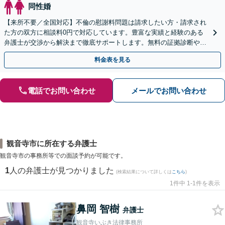
同性婚
【来所不要／全国対応】不倫の慰謝料問題は請求したい方・請求され
た方の双方に相談料0円で対応しています。豊富な実績と経験のある
弁護士が交渉から解決まで徹底サポートします。無料の証拠診断や着
手金の返還保証もありますので安心してご相談ください。
料金表を見る
電話でお問い合わせ
メールでお問い合わせ
観音寺市に所在する弁護士
観音寺市の事務所等での面談予約が可能です。
1
人の弁護士が見つかりました
(検索結果について詳しくは
こちら
)
1件中 1-1件を表示
鼻岡 智樹
弁護士
観音寺いぶき法律事務所