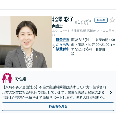
北澤 彩子
群馬県
インタビュ
ーを見る
弁護士
ネクスパート法律事務所 高崎オフィス太田支
部
観音寺市
面談方法(対
営業時間：09:
からも相
面・電話・ビデ
00~21:00（土
談受付中
オなど)は応相
日祝日）
談
同性婚
【来所不要／全国対応】不倫の慰謝料問題は請求したい方・請求され
た方の双方に相談料0円で対応しています。豊富な実績と経験のある
弁護士が交渉から解決まで徹底サポートします。無料の証拠診断や着
手金の返還保証もありますので安心してご相談ください。
料金表を見る