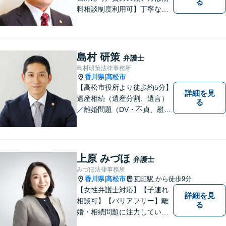
る
料相談制度利用可】丁寧な対
応を心がけております。お気
軽にご相談ください。（相談
は事前に御予約願います）
島村 研策
弁護士
島村研策法律事務所
香川県
高松市
|
【高松市役所より徒歩約5分】
詳細を見
遺産相続（遺産分割、遺言）
る
／離婚問題（DV・不貞、慰謝
料、財産分与）／不動産／刑
事弁護など取扱い。満足度の
高いリーガルサービスをご提
供します。
上原 みづほ
弁護士
みづほ法律事務所
香川県
高松市
瓦町駅
から徒歩9分
|
【女性弁護士対応】【子連れ
詳細を見
相談可】【バリアフリー】離
る
婚・相続問題に注力していま
す。女性弁護士をお探しの方