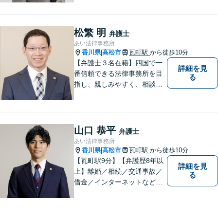
はお問い合わせください。
松繁 明
弁護士
あい法律事務所
香川県
高松市
瓦町駅
から徒歩10分
|
【弁護士３名在籍】四国で一
詳細を見
番信頼できる法律事務所を目
る
指し、親しみやすく、相談し
やすい環境を整えておりま
す。お気軽にご相談くださ
い。
山口 恭平
弁護士
あい法律事務所
香川県
高松市
瓦町駅
から徒歩10分
|
【瓦町駅9分】【弁護歴8年以
詳細を見
上】離婚／相続／交通事故／
る
借金／インターネットなど幅
広い分野に対応可能です！依
頼者様の抱えるお気持ちや状
況をしっかり把握した上で、