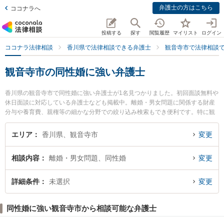
弁護士の方はこちら
ココナラへ
投稿する
探す
閲覧履歴
マイリスト
ログイン
ココナラ法律相談
香川県で法律相談できる弁護士
観音寺市で法律相談
観音寺市の同性婚に強い弁護士
香川県の観音寺市で同性婚に強い弁護士が1名見つかりました。初回面談無料や
休日面談に対応している弁護士なども掲載中。離婚・男女問題に関係する財産
分与や養育費、親権等の細かな分野での絞り込み検索もでき便利です。特に観
音寺いぶき法律事務所の鼻岡 智樹弁護士のプロフィール情報や弁護士費用、強
みなどが注目されています。『観音寺市で土日や夜間に発生した同性婚のトラ
エリア
香川県、観音寺市
変更
ブルを今すぐに弁護士に相談したい』『同性婚のトラブル解決の実績豊富な近
くの弁護士を検索したい』『初回相談無料で同性婚を法律相談できる観音寺市
相談内容
離婚・男女問題、同性婚
変更
内の弁護士に相談予約したい』などでお困りの相談者さんにおすすめです。
詳細条件
未選択
変更
同性婚に強い観音寺市から相談可能な弁護士