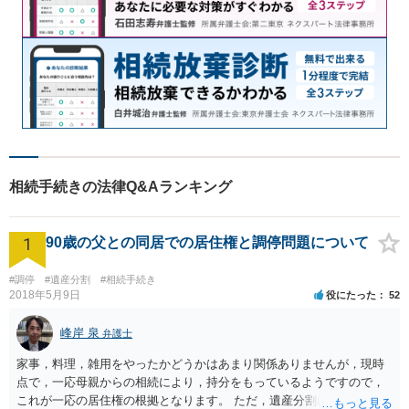
相続手続きの法律Q&Aランキング
1
90歳の父との同居での居住権と調停問題について
#調停
#遺産分割
#相続手続き
2018年5月9日
役にたった
52
峰岸 泉
弁護士
家事，料理，雑用をやったかどうかはあまり関係ありませんが，現時
点で，一応母親からの相続により，持分をもっているようですので，
これが一応の居住権の根拠となります。 ただ，遺産分割により，母の