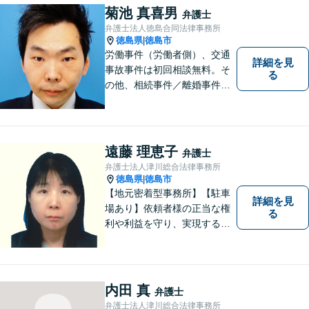
務整理など）を中心に、社会
菊池 真喜男
弁護士
的事件にも対応いたします。
弁護士法人徳島合同法律事務所
お気軽にご相談ください。
徳島県
徳島市
|
労働事件（労働者側）、交通
詳細を見
事故事件は初回相談無料。そ
る
の他、相続事件／離婚事件／
債務整理／行政事件など、幅
広い問題に対応可能！完全個
室対応でプライバシーが守ら
れます。【無料駐車場】
遠藤 理恵子
弁護士
弁護士法人津川総合法律事務所
徳島県
徳島市
|
【地元密着型事務所】【駐車
詳細を見
場あり】依頼者様の正当な権
る
利や利益を守り、実現するた
め、あらゆる努力を惜しみま
せん。寄り添い、細心の注意
を払い、丁寧に対処してまい
ります。個人・法人問わずあ
内田 真
弁護士
らゆる問題に対応可能！
弁護士法人津川総合法律事務所