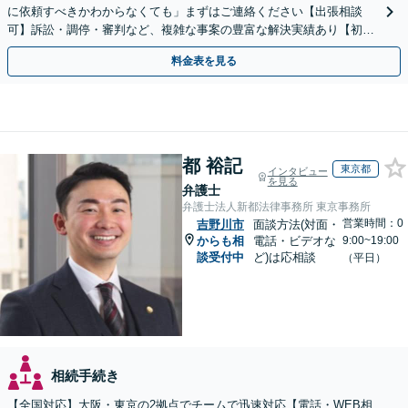
に依頼すべきかわからなくても」まずはご連絡ください【出張相談
可】訴訟・調停・審判など、複雑な事案の豊富な解決実績あり【初回
相談無料】初回面談のみで解決できるケースもあります
料金表を見る
都 裕記
東京都
インタビュー
を見る
弁護士
弁護士法人新都法律事務所 東京事務所
営業時間：0
吉野川市
面談方法(対面・
からも相
電話・ビデオな
9:00~19:00
談受付中
ど)は応相談
（平日）
相続手続き
【全国対応】大阪・東京の2拠点でチームで迅速対応【電話・WEB相