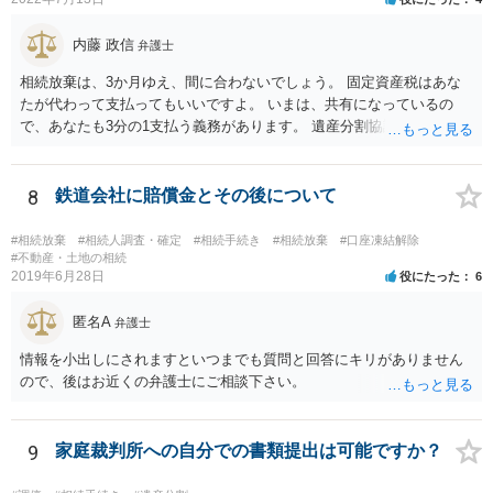
で、相続放棄申述が受理される可能性も高いと思います。
内藤 政信
弁護士
相続放棄は、3か月ゆえ、間に合わないでしょう。 固定資産税はあな
たが代わって支払ってもいいですよ。 いまは、共有になっているの
で、あなたも3分の1支払う義務があります。 遺産分割協議をして、不
動産取得者を決めて、相続登記する必要があります。 登記名義人に支
払い義務があります。
8
鉄道会社に賠償金とその後について
#相続放棄
#相続人調査・確定
#相続手続き
#相続放棄
#口座凍結解除
#不動産・土地の相続
2019年6月28日
役にたった
6
匿名A
弁護士
情報を小出しにされますといつまでも質問と回答にキリがありません
ので、後はお近くの弁護士にご相談下さい。
9
家庭裁判所への自分での書類提出は可能ですか？