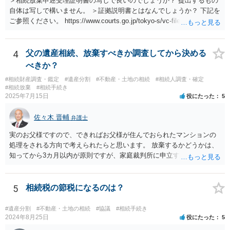
＞相続放棄申述受理証明書の写しで良いのでしょうか？ 提出するもの
自体は写しで構いません。 ＞証拠説明書とはなんでしょうか？ 下記を
ご参照ください。 https://www.courts.go.jp/tokyo-s/vc-files/tokyo-s/file/
14-1kisairei.pdf
4
父の遺産相続、放棄すべきか調査してから決める
べきか？
#相続財産調査・鑑定
#遺産分割
#不動産・土地の相続
#相続人調査・確定
#相続放棄
#相続手続き
2025年7月15日
役にたった
5
佐々木 晋輔
弁護士
実のお父様ですので、できればお父様が住んでおられたマンションの
処理をされる方向で考えられたらと思います。 放棄するかどうかは、
知ってから3カ月以内が原則ですが、家庭裁判所に申立すれば3カ月の
期間を伸長することができます。 その間に、財産の状況を調査して、
放棄するかどうか決めることができます。 銀行やサラ金が数年も放置
することはありませんので、数年後に借金が発見される可能性はほぼ
5
相続税の節税になるのは？
ありません。 なお、私が扱った相続放棄を検討していた案件で、期間
伸長して調査したところ、サラ金に対する過払金など相当な財産が見
#遺産分割
#不動産・土地の相続
#協議
#相続手続き
つかったため相続したという事例がありました。
2024年8月25日
役にたった
5