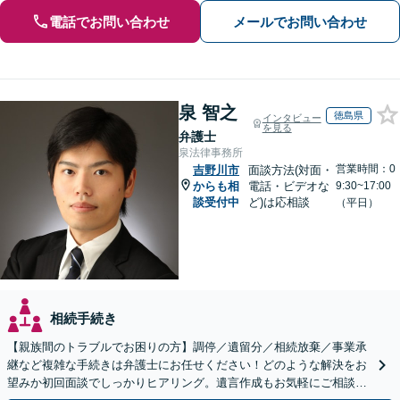
電話でお問い合わせ
メールでお問い合わせ
泉 智之
徳島県
インタビュー
を見る
弁護士
泉法律事務所
営業時間：0
吉野川市
面談方法(対面・
からも相
電話・ビデオな
9:30~17:00
談受付中
ど)は応相談
（平日）
相続手続き
【親族間のトラブルでお困りの方】調停／遺留分／相続放棄／事業承
継など複雑な手続きは弁護士にお任せください！どのような解決をお
望みか初回面談でしっかりヒアリング。遺言作成もお気軽にご相談く