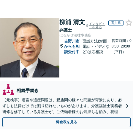
柳浦 清文
香川県
インタビュ
ーを見る
弁護士
はるかぜ法律事務所
営業時間：0
吉野川市
面談方法(対面・
からも相
電話・ビデオな
8:30~20:00
談受付中
ど)は応相談
（平日）
相続手続き
【元検事】遺言や遺産問題は、親族間の様々な問題が背景にあり、必
ずしも法律だけでは割り切れないものがあります。介護福祉士実務者
研修を修了している弁護士が、ご依頼者様のお気持ちを酌み、税理士
など他士業とも密接に連携しながら丁寧に対応いたします。
料金表を見る