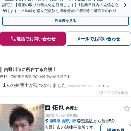
談可】【遺産の取り分最大化を目指します】1営業日以内の返信を心
がけます「不動産が絡んだ複雑な遺産分割／遺留分／遺言書の作成・
執行／事業承継など、お任せください」【休日相談あり】
料金表を見る
電話でお問い合わせ
メールでお問い合わせ
吉野川市に所在する弁護士
吉野川市の事務所等での面談予約が可能です。
1
人の弁護士が見つかりました
(検索結果について詳しくは
こちら
)
1件中 1-1件を表示
西 拓也
弁護士
徳島みらい法律事務所
徳島県
吉野川市
鴨島駅
から徒歩5分
|
吉野川市の法律事務所です。
詳細を見