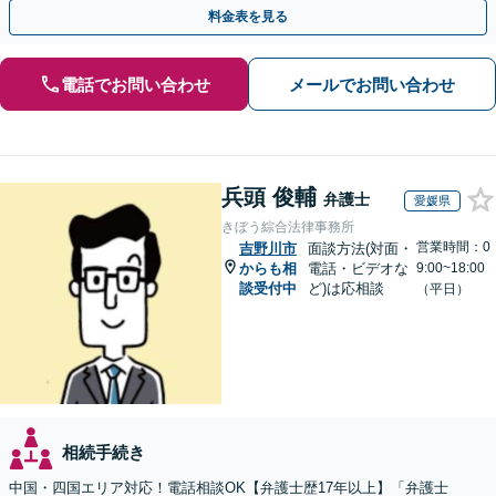
ださい。
料金表を見る
電話でお問い合わせ
メールでお問い合わせ
兵頭 俊輔
弁護士
愛媛県
きぼう綜合法律事務所
営業時間：0
吉野川市
面談方法(対面・
からも相
電話・ビデオな
9:00~18:00
談受付中
ど)は応相談
（平日）
相続手続き
中国・四国エリア対応！電話相談OK【弁護士歴17年以上】「弁護士