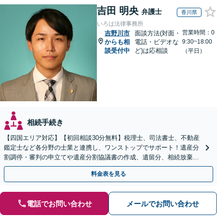
吉田 明央
弁護士
香川県
いろは法律事務所
営業時間：0
吉野川市
面談方法(対面・
からも相
電話・ビデオな
9:30~18:00
談受付中
ど)は応相談
（平日）
相続手続き
【四国エリア対応】【初回相談30分無料】税理士、司法書士、不動産
鑑定士など各分野の士業と連携し、ワンストップでサポート！遺産分
割調停・審判の申立てや遺産分割協議書の作成、遺留分、相続放棄、
遺言書など幅広いご相談に対応【オンライン面談OK】
料金表を見る
電話でお問い合わせ
メールでお問い合わせ