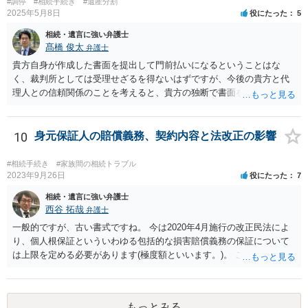
#調停
#相続手続き
#遺産分割
2025年5月8日
役にたった
5
相続・遺言に強い弁護士
髙橋 俊太
弁護士
貴方自身が作成した書面を提出して門前払いになるということはな
く、裁判所としては受理せざるを得ないはずですが、今後の貴方と代
理人との信頼関係のことを考えると、貴方の独断で書面を提出したり
裁判所に電話したりするのはお勧めしにくいところです。 現在の弁護
士が主張書面の提出を渋っているようですが、弁護士として提出の実
益がないと考えている可能性もあると思いますので、そのあたりも含
10
身元保証人の賠償義務、契約内容と法改正の影響
めて、弁護士見解を確認等するためによく打ち合わせた方がよいと思
います。単に面倒臭いということで書面提出をしないということであ
#相続手続き
#家族間の相続トラブル
れば、当該弁護士との委任関係を修了した上で、貴方のほうで書面提
2023年9月26日
役にたった
7
出することを検討なさった方がよいでしょう。
相続・遺言に強い弁護士
西谷 拓哉
弁護士
一般的ですが、古い書式ですね。 今は2020年4月施行の改正民法によ
り、個人根保証といういわゆる包括的な損害賠償義務の保証について
は上限を定める必要があります(極度額といいます。)。 この書式にサ
インしても、実際は連帯保証部分は民法465条の2②により無効とな
り、会社側は請求できない可能性が高そうです。
もっとみる