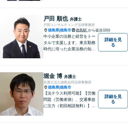
っくりとご相談者のお話しを
聴くことを第一と考えて、ご
相談にのっています。 まずは
戸田 順也
弁護士
ご相談ください。
戸田コンサルティング法律事務所
徳島県
徳島市
徳島駅
から徒歩10分
|
中小企業の法務と経営をトー
詳細を見
タルで支援します。東京勤務
る
時代に培った企業法務の知見
と中小企業診断士としての経
営の知見のシナジーで、徳島
の中小企業を中心に支援しま
す。
堀金 博
弁護士
弁護士法人徳島合同法律事務所
徳島県
徳島市
|
【法テラス利用可能】【労働
詳細を見
問題（労働者側）、交通事故
る
に注力（初回相談無料）】市
民の生活に関わる身近な事件
（労働問題/交通事故/不動産賃
貸借/消費者問題/離婚/相続/債