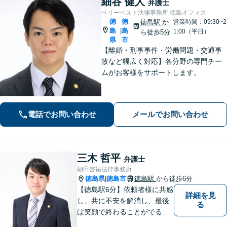
細谷 健人
弁護士
ベリーベスト法律事務所 徳島オフィス
徳
徳
徳島駅
か
営業時間：09:30~2
島
島
|
1:00（平日）
ら徒歩5分
県
市
【離婚・刑事事件・労働問題・交通事
故など幅広く対応】各分野の専門チー
ムがお客様をサポートします。
電話でお問い合わせ
メールでお問い合わせ
三木 哲平
弁護士
朝田啓祐法律事務所
徳島県
徳島市
徳島駅
から徒歩6分
|
【徳島駅6分】依頼者様に共感
詳細を見
し、共に不安を解消し、最後
る
は笑顔で終わることがでるよ
うに取り組んで参ります。 じ