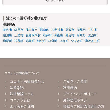
近くの市区町村を選び直す
徳島県内
徳島市
鳴門市
小松島市
阿南市
吉野川市
阿波市
美馬市
三好市
勝浦町
上勝町
佐那河内村
石井町
神山町
那賀町
牟岐町
美波町
海陽町
松茂町
北島町
藍住町
板野町
上板町
つるぎ町
東みよし町
ココナラ法律相談について
ココナラ法律相談とは
ご意見・ご要望
法律Q&A
利用規約
法律相談コラム
プライバシーポリシー
ココナラとは
外部送信ポリシー
よくあるご質問
掲載をご検討の弁護士の方