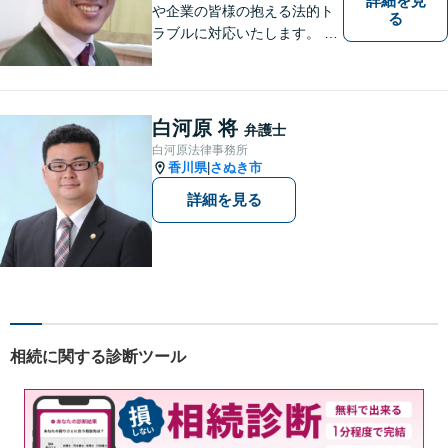
詳細を見
や企業の皆様の抱える法的ト
る
ラブルに対応いたします。 高
松まで行くのは少し遠いとい
う方は、当事務所をご利用く
ださい。
白河原 将
弁護士
白河原法律事務所
香川県
さぬき市
|
詳細を見る
相続に関する診断ツール