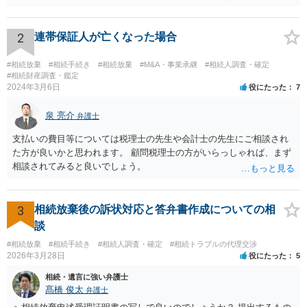
持分を父親が取得した場合，住み続けるのは難しいかも知れません。
2
連帯保証人が亡くなった場合
#相続放棄
#相続手続き
#相続放棄
#M&A・事業承継
#相続人調査・確定
#相続財産調査・鑑定
2024年3月6日
役にたった
7
泉 亮介
弁護士
支払いの費目等については税理士の先生や会計士の先生にご相談され
た方が良いかと思われます。 顧問税理士の方がいらっしゃれば、まず
相談されてみると良いでしょう。
3
相続放棄後の訴状対応と答弁書作成についての相
談
#相続放棄
#相続手続き
#相続人調査・確定
#相続トラブルの代理交渉
2026年3月28日
役にたった
5
相続・遺言に強い弁護士
髙橋 俊太
弁護士