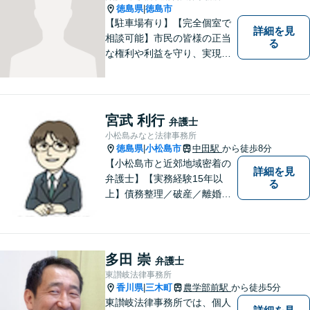
徳島県
徳島市
|
【駐車場有り】【完全個室で
詳細を見
相談可能】市民の皆様の正当
る
な権利や利益を守り、実現す
るために市民の皆さんに寄り
添って、一つ一つの事案に丁
寧に対応してまいります。ご
相談者様のお話をじっくり聴
宮武 利行
弁護士
き、最適な解決方法をご提案
小松島みなと法律事務所
いたします。
徳島県
小松島市
中田駅
から徒歩8分
|
【小松島市と近郊地域密着の
詳細を見
弁護士】【実務経験15年以
る
上】債務整理／破産／離婚／
相続／遺言／交通事故／刑事
など幅広く対応。小松島市、
徳島市、阿南市、勝浦町など
幅広くご相談を受付中。実務
多田 崇
弁護士
経験15年以上の弁護士が誠
東讃岐法律事務所
実、丁寧に対応致します。
香川県
三木町
農学部前駅
から徒歩5分
|
【無料相談あり】
東讃岐法律事務所では、個人