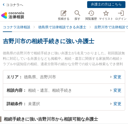
弁護士の方はこちら
ココナラへ
投稿する
探す
閲覧履歴
マイリスト
ログイン
ココナラ法律相談
徳島県で法律相談できる弁護士
吉野川市で法律相談
吉野川市の相続手続きに強い弁護士
徳島県の吉野川市で相続手続きに強い弁護士が1名見つかりました。初回面談無
料に対応している弁護士なども掲載中。相続・遺言に関係する家族間の相続ト
ラブルや認知症の相続、遺産分割等の細かな分野での絞り込み検索もでき便利
です。特に徳島みらい法律事務所の西 拓也弁護士のプロフィール情報や弁護士
費用、強みなどが注目されています。『吉野川市で土日や夜間に発生した相続
エリア
徳島県、吉野川市
変更
手続きのトラブルを今すぐに弁護士に相談したい』『相続手続きのトラブル解
決の実績豊富な近くの弁護士を検索したい』『初回相談無料で相続手続きを法
相談内容
相続・遺言、相続手続き
変更
律相談できる吉野川市内の弁護士に相談予約したい』などでお困りの相談者さ
んにおすすめです。
詳細条件
未選択
変更
相続手続きに強い吉野川市から相談可能な弁護士