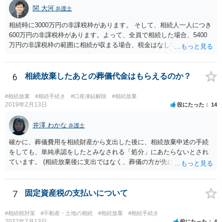
関 大河
弁護士
相続時に3000万円の非課税枠があります。 そして、相続人一人につき
600万円の非課税枠があります。よって、全員で相続した場合、5400
万円の非課税枠の範囲に相続が収まる場合、税金はなしです。 一人が
相続放棄すると、600万円の枠が一つ減ります。よって、4800万円の
範囲となります。 一般的には、全員で相続する方が税金はお得です。
また、全員で相続しても、話し合いの結果、親がすべて相続と決める
6
相続放棄したあとの葬儀代金はもらえるのか？
こともできます。この場合でも相続の非課税枠は、全員で相続した540
0万円分使えます。 父が亡くなり、母が全部相続すると、母から三人
#相続放棄
#相続手続き
#口座凍結解除
#相続放棄
で相続する際は、4800万円が非課税枠となります。 そうすると、母が
2019年2月13日
役にたった
14
亡くなってから相続すると、両親のどちらかが亡くなってから相続す
るより非課税の枠が減少します。 計画的に相続をするのがおすすめと
井澤 わかな
弁護士
いうことになります。これ以外にも気をつける点はあるかもしれませ
確かに、葬儀費用を相続財産から支出した後に、相続放棄申述の手続
んので、一度相談して想定するのがおすすめと思います。
をしても、単純承認をしたとみなされる「処分」にあたらないとされ
ています。 (相続放棄後に支出ではなく、葬儀の方が先に来るのが通常
だと思いますので、葬儀→葬儀費用を相続財産から支出→相続放棄申
述の手続ということだと思いますが) ただ、葬儀費用ならいくらでもよ
いということではなく、身分相応の、社会的儀式として当然認められ
7
固定資産税の支払いについて
る程度の金額に留まると考えた方がよいです。 もし、相続人の皆さん
に葬儀費用を支出する経済力がなく、質素な葬儀を行った費用であれ
#相続税対策
#不動産・土地の相続
#相続放棄
#相続手続き
ば相続財産から支出しても単純承認と認められない可能性が高いの
2022年7月13日
役にたった
4