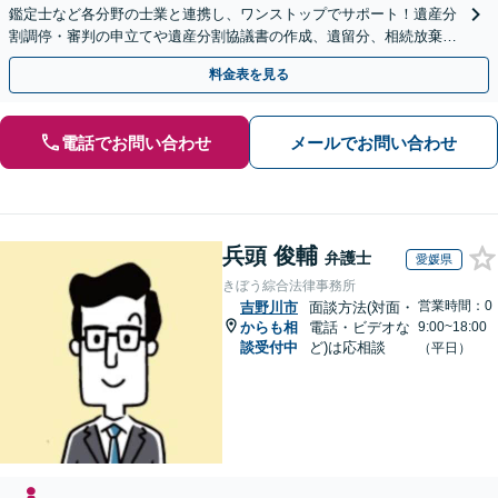
鑑定士など各分野の士業と連携し、ワンストップでサポート！遺産分
割調停・審判の申立てや遺産分割協議書の作成、遺留分、相続放棄、
遺言書など幅広いご相談に対応【オンライン面談OK】
料金表を見る
電話でお問い合わせ
メールでお問い合わせ
兵頭 俊輔
弁護士
愛媛県
きぼう綜合法律事務所
営業時間：0
吉野川市
面談方法(対面・
からも相
電話・ビデオな
9:00~18:00
談受付中
ど)は応相談
（平日）