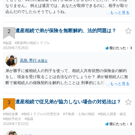
なりません。 例えば遺言では、あなたが取得できるのに、相手が取り
込んだのでしたらそうでしょうね。
2
遺産相続で弟が保険を無断解約、法的問題は？
#協議
#家族間の相続トラブル
2026年7月26日
役にたった
3
高島 秀行
弁護士
弟が勝手に被相続人の判子を使って、相続人共有状態の保険金の解約
をし、現金を受け取ることは合法なのでしょうか？ 弟が被相続人に無
断で被相続人の保険契約を解約したことは 刑事的にも犯罪となる可能
性があり、民事的には無効だと思います。 保険会社で解約の際に提出
された書類のコピーを取得して、弁護士に面談で詳しい事情を話して
相談 されたら良いと思います。
3
遺産相続で従兄弟が協力しない場合の対処法は？
#相続放棄
#相続トラブルの代理交渉
#不動産・土地の相続
#相続人調査・確定
#相続手続き
#協議
2026年7月22日
役にたった
2