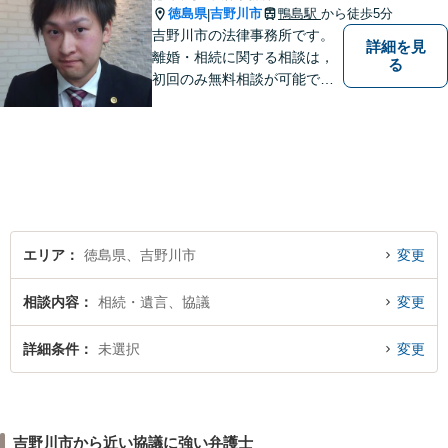
徳島県
吉野川市
鴨島駅
から徒歩5分
|
吉野川市の法律事務所です。
詳細を見
離婚・相続に関する相談は，
る
初回のみ無料相談が可能です
（要予約，事務所にお越しい
ただける方のみ。電話相談不
可。）。
エリア
徳島県、吉野川市
変更
相談内容
相続・遺言、協議
変更
詳細条件
未選択
変更
吉野川市から近い協議に強い弁護士