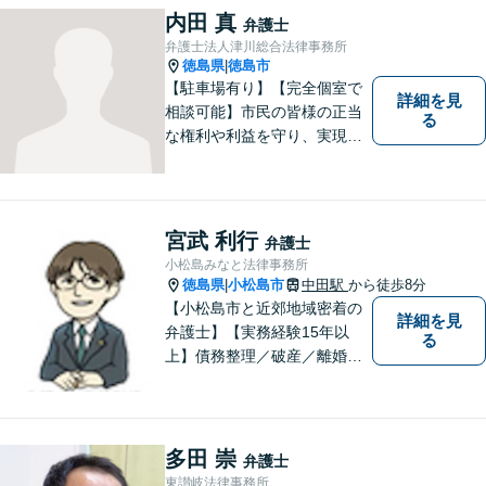
ります。個人・法人問わずあ
内田 真
弁護士
らゆる問題に対応可能！
弁護士法人津川総合法律事務所
徳島県
徳島市
|
【駐車場有り】【完全個室で
詳細を見
相談可能】市民の皆様の正当
る
な権利や利益を守り、実現す
るために市民の皆さんに寄り
添って、一つ一つの事案に丁
寧に対応してまいります。ご
相談者様のお話をじっくり聴
宮武 利行
弁護士
き、最適な解決方法をご提案
小松島みなと法律事務所
いたします。
徳島県
小松島市
中田駅
から徒歩8分
|
【小松島市と近郊地域密着の
詳細を見
弁護士】【実務経験15年以
る
上】債務整理／破産／離婚／
相続／遺言／交通事故／刑事
など幅広く対応。小松島市、
徳島市、阿南市、勝浦町など
幅広くご相談を受付中。実務
多田 崇
弁護士
経験15年以上の弁護士が誠
東讃岐法律事務所