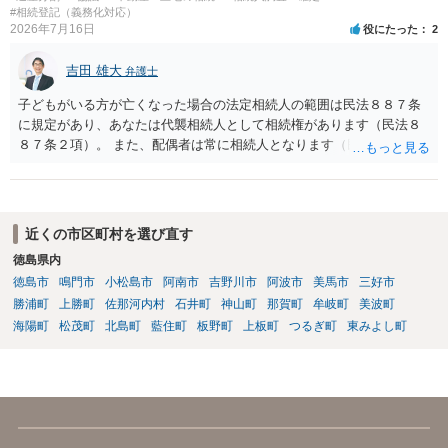
と拒否することはできます。理由を説明する必要はありません。
#相続登記（義務化対応）
2026年7月16日
役にたった
2
吉田 雄大
弁護士
子どもがいる方が亡くなった場合の法定相続人の範囲は民法８８７条
に規定があり、あなたは代襲相続人として相続権があります（民法８
８７条２項）。 また、配偶者は常に相続人となります（民法８９０
条）。 「祖父の子供３人」の方の配偶者がご健在であれば、その方に
も相続権があります。つまり、孫５人に加えて「おじ又はおば」にも
相続権がある可能性があります。
近くの市区町村を選び直す
徳島県内
徳島市
鳴門市
小松島市
阿南市
吉野川市
阿波市
美馬市
三好市
勝浦町
上勝町
佐那河内村
石井町
神山町
那賀町
牟岐町
美波町
海陽町
松茂町
北島町
藍住町
板野町
上板町
つるぎ町
東みよし町