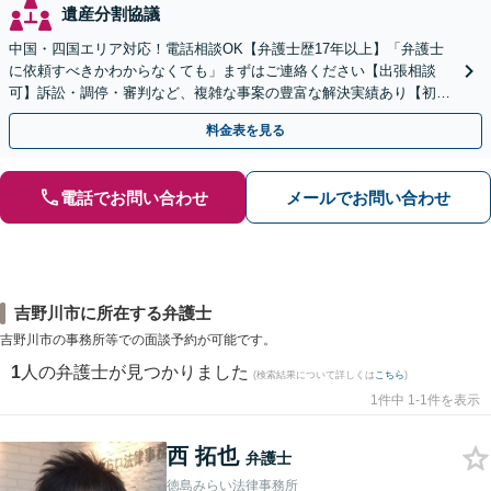
遺産分割協議
中国・四国エリア対応！電話相談OK【弁護士歴17年以上】「弁護士
に依頼すべきかわからなくても」まずはご連絡ください【出張相談
可】訴訟・調停・審判など、複雑な事案の豊富な解決実績あり【初回
相談無料】初回面談のみで解決できるケースもあります
料金表を見る
電話でお問い合わせ
メールでお問い合わせ
吉野川市に所在する弁護士
吉野川市の事務所等での面談予約が可能です。
1
人の弁護士が見つかりました
(検索結果について詳しくは
こちら
)
1件中 1-1件を表示
西 拓也
弁護士
徳島みらい法律事務所