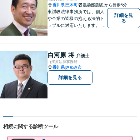
実、丁寧に対応致します。
香川県
三木町
農学部前駅
から徒歩5分
|
【無料相談あり】
東讃岐法律事務所では、個人
詳細を見
や企業の皆様の抱える法的ト
る
ラブルに対応いたします。 高
松まで行くのは少し遠いとい
う方は、当事務所をご利用く
ださい。
白河原 将
弁護士
白河原法律事務所
香川県
さぬき市
|
詳細を見る
相続に関する診断ツール