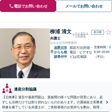
電話でお問い合わせ
メールでお問い合わせ
柳浦 清文
香川県
インタビュ
ーを見る
弁護士
はるかぜ法律事務所
営業時間：0
吉野川市
面談方法(対面・
からも相
電話・ビデオな
8:30~20:00
談受付中
ど)は応相談
（平日）
遺産分割協議
【元検事】遺言や遺産問題は、親族間の様々な問題が背景にあり、必
ずしも法律だけでは割り切れないものがあります。介護福祉士実務者
研修を修了している弁護士が、ご依頼者様のお気持ちを酌み、税理士