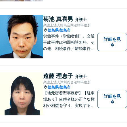
（労働問題/交通事故/不動産賃
貸借/消費者問題/離婚/相続/債
務整理など）を中心に、社会
菊池 真喜男
弁護士
的事件にも対応いたします。
弁護士法人徳島合同法律事務所
お気軽にご相談ください。
徳島県
徳島市
|
労働事件（労働者側）、交通
詳細を見
事故事件は初回相談無料。そ
る
の他、相続事件／離婚事件／
債務整理／行政事件など、幅
広い問題に対応可能！完全個
室対応でプライバシーが守ら
れます。【無料駐車場】
遠藤 理恵子
弁護士
弁護士法人津川総合法律事務所
徳島県
徳島市
|
【地元密着型事務所】【駐車
詳細を見
場あり】依頼者様の正当な権
る
利や利益を守り、実現するた
め、あらゆる努力を惜しみま
せん。寄り添い、細心の注意
を払い、丁寧に対処してまい