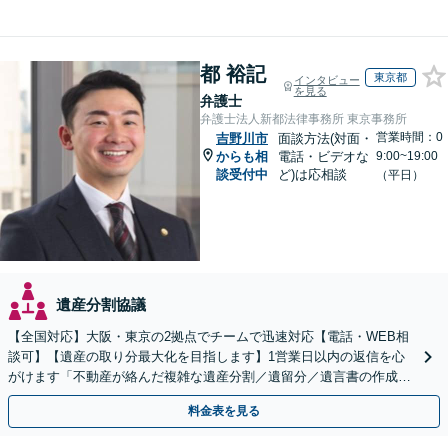
都 裕記
東京都
インタビュー
を見る
弁護士
弁護士法人新都法律事務所 東京事務所
営業時間：0
吉野川市
面談方法(対面・
からも相
電話・ビデオな
9:00~19:00
談受付中
ど)は応相談
（平日）
遺産分割協議
【全国対応】大阪・東京の2拠点でチームで迅速対応【電話・WEB相
談可】【遺産の取り分最大化を目指します】1営業日以内の返信を心
がけます「不動産が絡んだ複雑な遺産分割／遺留分／遺言書の作成・
執行／事業承継など、お任せください」【休日相談あり】
料金表を見る