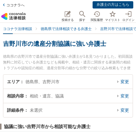
弁護士の方はこちら
ココナラへ
投稿する
探す
閲覧履歴
マイリスト
ログイン
ココナラ法律相談
徳島県で法律相談できる弁護士
吉野川市で法律相談
吉野川市の遺産分割協議に強い弁護士
徳島県の吉野川市で遺産分割協議に強い弁護士が1名見つかりました。初回面談
無料に対応している弁護士なども掲載中。相続・遺言に関係する家族間の相続
トラブルや認知症の相続、遺産分割等の細かな分野での絞り込み検索もでき便
利です。特に徳島みらい法律事務所の西 拓也弁護士のプロフィール情報や弁護
士費用、強みなどが注目されています。『吉野川市で土日や夜間に発生した遺
エリア
徳島県、吉野川市
変更
産分割協議のトラブルを今すぐに弁護士に相談したい』『遺産分割協議のトラ
ブル解決の実績豊富な近くの弁護士を検索したい』『初回相談無料で遺産分割
相談内容
相続・遺言、協議
変更
協議を法律相談できる吉野川市内の弁護士に相談予約したい』などでお困りの
相談者さんにおすすめです。
詳細条件
未選択
変更
協議に強い吉野川市から相談可能な弁護士