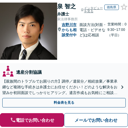
泉 智之
徳島県
インタビュー
を見る
弁護士
泉法律事務所
営業時間：0
吉野川市
面談方法(対面・
からも相
電話・ビデオな
9:30~17:00
談受付中
ど)は応相談
（平日）
遺産分割協議
【親族間のトラブルでお困りの方】調停／遺留分／相続放棄／事業承
継など複雑な手続きは弁護士にお任せください！どのような解決をお
望みか初回面談でしっかりヒアリング。遺言作成もお気軽にご相談く
ださい。
料金表を見る
電話でお問い合わせ
メールでお問い合わせ