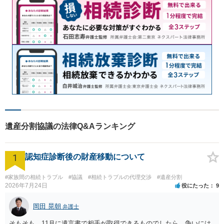
遺産分割協議の法律Q&Aランキング
1
認知症診断後の財産移動について
#家族間の相続トラブル
#協議
#相続トラブルの代理交渉
#遺産分割
2026年7月24日
役にたった
9
岡田 晃朝
弁護士
そもそも、11月に遺言書で相手が取得できるものでしたら、争いには