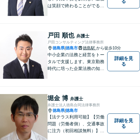
る
は笑顔で終わることがでるよ
うに取り組んで参ります。 じ
っくりとご相談者のお話しを
聴くことを第一と考えて、ご
相談にのっています。 まずは
戸田 順也
弁護士
ご相談ください。
戸田コンサルティング法律事務所
徳島県
徳島市
徳島駅
から徒歩10分
|
中小企業の法務と経営をトー
詳細を見
タルで支援します。東京勤務
る
時代に培った企業法務の知見
と中小企業診断士としての経
営の知見のシナジーで、徳島
の中小企業を中心に支援しま
す。
堀金 博
弁護士
弁護士法人徳島合同法律事務所
徳島県
徳島市
|
【法テラス利用可能】【労働
詳細を見
問題（労働者側）、交通事故
る
に注力（初回相談無料）】市
民の生活に関わる身近な事件