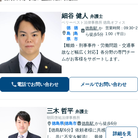
細谷 健人
弁護士
ベリーベスト法律事務所 徳島オフィス
徳
徳
徳島駅
か
営業時間：09:30~2
島
島
|
1:00（平日）
ら徒歩5分
県
市
【離婚・刑事事件・労働問題・交通事
故など幅広く対応】各分野の専門チー
ムがお客様をサポートします。
電話でお問い合わせ
メールでお問い合わせ
三木 哲平
弁護士
朝田啓祐法律事務所
徳島県
徳島市
徳島駅
から徒歩6分
|
【徳島駅6分】依頼者様に共感
詳細を見
し、共に不安を解消し、最後