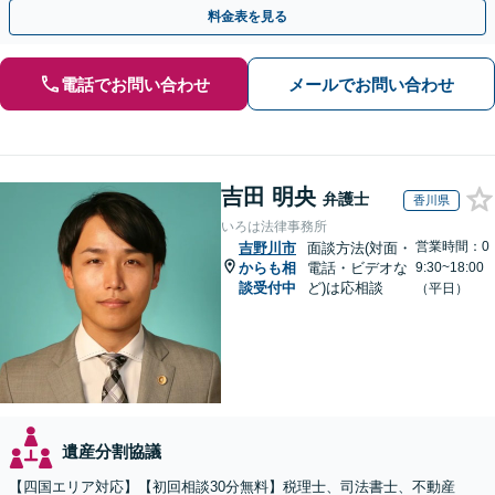
など他士業とも密接に連携しながら丁寧に対応いたします。
料金表を見る
電話でお問い合わせ
メールでお問い合わせ
吉田 明央
弁護士
香川県
いろは法律事務所
営業時間：0
吉野川市
面談方法(対面・
からも相
電話・ビデオな
9:30~18:00
談受付中
ど)は応相談
（平日）
遺産分割協議
【四国エリア対応】【初回相談30分無料】税理士、司法書士、不動産