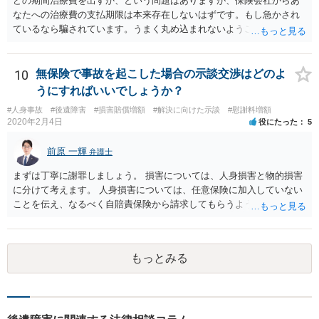
どの期間治療費を出すか、という問題はありますが、保険会社からあ
なたへの治療費の支払期限は本来存在しないはずです。もし急かされ
ているなら騙されています。うまく丸め込まれないようご注意下さ
い。 診療内科の費用を払ってもらえるかどうかは絶対の保証はありま
せんが、受診したならば提出すべきです。
10
無保険で事故を起こした場合の示談交渉はどのよ
うにすればいいでしょうか？
#人身事故
#後遺障害
#損害賠償増額
#解決に向けた示談
#慰謝料増額
2020年2月4日
役にたった
5
前原 一輝
弁護士
まずは丁寧に謝罪しましょう。 損害については、人身損害と物的損害
に分けて考えます。 人身損害については、任意保険に加入していない
ことを伝え、なるべく自賠責保険から請求してもらうようお願いして
ください。 また、治療については、健康保険を使ってもらうようにお
願いしてください。 物的損害については、請求の根拠を精査する必要
があり、写真や見積書を送ってもらい、請求金額が正当化をちゃんと
もっとみる
チェックする必要があります。 相談者様の資力がどれだけあるのかは
分かりませんが、資力に応じた対応をして行くほかありません。 訴訟
にならないようにするには、被害者の納得するような金額を提示する
しかありません。ご相談者様の誠意が伝わっているかや、 被害者のキ
ャラクターの問題もあるので、どうすればよいのかという正解はあり