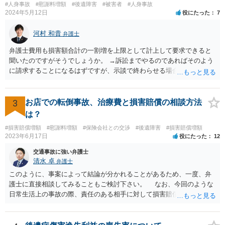
#人身事故
#慰謝料増額
#後遺障害
#被害者
#人身事故
2024年5月12日
役にたった
7
河村 和貴
弁護士
弁護士費用も損害額合計の一割増を上限として計上して要求できると
聞いたのですがそうでしょうか。 →訴訟までやるのであればそのよう
に請求することになるはずですが、示談で終わらせる場合には、そこ
は譲歩させられることが多いように思います。 LAC基準の弁護士さん
ならほとんど充足できるか多くが返ってくるイメージなので頼むのも
いいかなと思うのですが。 →LAC基準でもそうかもしれませんし、交
3
お店での転倒事故、治療費と損害賠償の相談方法
通事故事案ではより定額の費用としている法律事務所も多いように思
は？
います。費用面も含めて、弁護士さんを検討してみるとよいかもしれ
#損害賠償増額
#慰謝料増額
#保険会社との交渉
#後遺障害
#損害賠償増額
ませんね。 かなり具体的な話も多くなっているので、法律事務所に問
2023年6月17日
役にたった
12
い合わせてみるとよいと思います。
交通事故に強い弁護士
清水 卓
弁護士
このように、事案によって結論が分かれることがあるため、一度、弁
護士に直接相談してみることもご検討下さい。 なお、今回のような
日常生活上の事故の際、責任のある相手に対して損害賠償請求する際
の弁護士費用がご加入の保険から出る特約が付いている場合がありま
す（ご自宅の火災保険や自動車の任意保険等を確認してみて下さい。
加入したつもりがなくても、確認してみたら付いていたということが