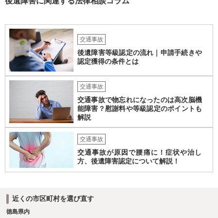
後遺障害に関連する法律相談コラム
ません。どのように対応しても、訴訟に持っていく人もいます。 一人
で交渉をすることは相当大変だと思うので、弁護士に面談のうえ、場
合によっては交渉を任せた方がいいかもしれません。
交通事故
後遺障害等級認定の流れ｜申請手続きや
認定獲得の条件とは
交通事故
交通事故で物忘れになったのは高次脳機
能障害？慰謝料や等級認定のポイントも
解説
交通事故
交通事故が原因で腰痛に！症状や治し
方、後遺障害認定について解説！
近くの市区町村を選び直す
徳島県内