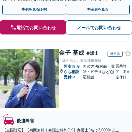
13拠点】お気軽にご相談ください。
事例を見る(1件)
料金表を見る
電話でお問い合わせ
メールでお問い合わせ
金子 基成
弁護士
埼玉県
弁護士法人九重法律事務所
営業時
阿南市
か
面談方法(対面・電
らも相談
話・ビデオなど)は
間：本日
受付中
応相談
定休日
後遺障害
【全国対応】【初回無料｜弁護士特約OK】弁護士3名で3,000件以上