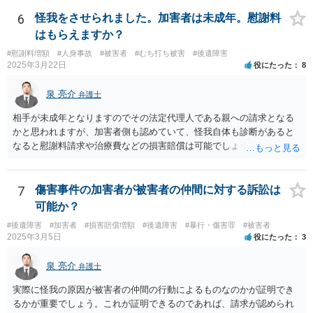
ので、弁護士を交代しても状況は変わらないでしょう。今の弁護士と
十分に打ち合わせをすることが重要だと思います。
6
怪我をさせられました。加害者は未成年。慰謝料
はもらえますか？
#慰謝料増額
#人身事故
#被害者
#むち打ち被害
#後遺障害
2025年3月22日
役にたった
8
泉 亮介
弁護士
相手が未成年となりますのでその法定代理人である親への請求となる
かと思われますが、加害者側も認めていて、怪我自体も診断があると
なると慰謝料請求や治療費などの損害賠償は可能でしょう。 整骨院へ
の通院は医師からの指示がない場合は治療に必要な通院と評価されな
い場合が多いです。 また、保険会社から提案される金額は低めに出さ
れることも多いため、その交渉のために弁護士を入れるということも
7
傷害事件の加害者が被害者の仲間に対する訴訟は
考えられるかと思われます。
可能か？
#後遺障害
#加害者
#損害賠償増額
#後遺障害
#暴行・傷害罪
#被害者
2025年3月5日
役にたった
3
泉 亮介
弁護士
実際に怪我の原因が被害者の仲間の行動によるものなのかが証明でき
るかが重要でしょう。これが証明できるのであれば、請求が認められ