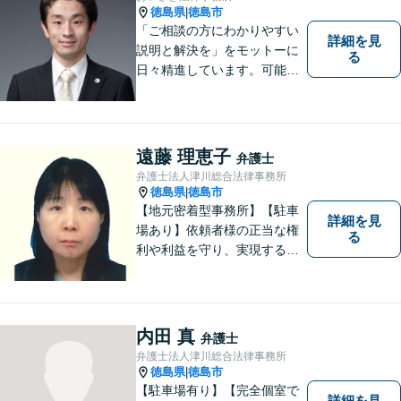
お気軽にご相談ください。
徳島県
徳島市
|
「ご相談の方にわかりやすい
詳細を見
説明と解決を」をモットーに
る
日々精進しています。可能な
限り難解な専門用語をかみ砕
いて説明し、トラブルに遭い
不安な思いを抱えられている
遠藤 理恵子
弁護士
弁護士法人津川総合法律事務所
徳島県
徳島市
|
【地元密着型事務所】【駐車
詳細を見
場あり】依頼者様の正当な権
る
利や利益を守り、実現するた
め、あらゆる努力を惜しみま
せん。寄り添い、細心の注意
を払い、丁寧に対処してまい
ります。個人・法人問わずあ
内田 真
弁護士
らゆる問題に対応可能！
弁護士法人津川総合法律事務所
徳島県
徳島市
|
【駐車場有り】【完全個室で
詳細を見