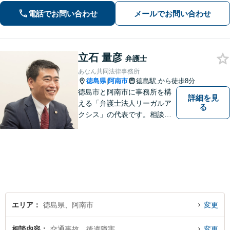
状況から抜け出すお手伝いをします。
電話でお問い合わせ
メールでお問い合わせ
立石 量彦
弁護士
あなん共同法律事務所
徳島県
阿南市
徳島駅
から徒歩8分
|
徳島市と阿南市に事務所を構
詳細を見
える「弁護士法人リーガルア
る
クシス」の代表です。相談い
ただいた方の親族のつもりで
親身になり、本音ベースの相
談を心がけています。最近の
中心的取扱分野は遺産分割事
件。徳島県出身。東京大学法
学部卒。
エリア
徳島県、阿南市
変更
相談内容
交通事故、後遺障害
変更