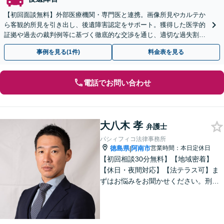
【初回面談無料】外部医療機関・専門医と連携。画像所見やカルテか
ら客観的所見を引き出し、後遺障害認定をサポート。獲得した医学的
証拠や過去の裁判例等に基づく徹底的な交渉を通じ、適切な過失割合
の算定等に基づく真に適正な賠償獲得を目指します。
事例を見る(1件)
料金表を見る
電話でお問い合わせ
大八木 孝
弁護士
パシィフィコ法律事務所
徳島県
阿南市
営業時間：本日定休日
|
【初回相談30分無料】【地域密着】
【休日・夜間対応】【法テラス可】ま
ずはお悩みをお聞かせください。刑事
事件：元検察官の経験を活かし、幅広
く対応。離婚問題：協議・調停・裁
判、各段階に対応。債務整理：苦しい