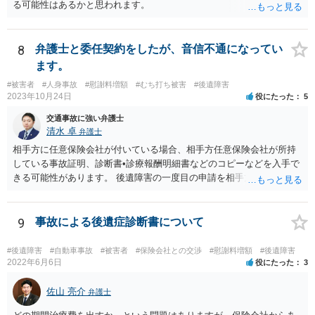
る可能性はあるかと思われます。
8
弁護士と委任契約をしたが、音信不通になってい
ます。
#被害者
#人身事故
#慰謝料増額
#むち打ち被害
#後遺障害
2023年10月24日
役にたった
5
交通事故に強い弁護士
清水 卓
弁護士
相手方に任意保険会社が付いている場合、相手方任意保険会社が所持
している事故証明、診断書•診療報酬明細書などのコピーなどを入手で
きる可能性があります。 後遺障害の一度目の申請を相手方任意保険会
社を通じて行なっている場合（事前認定）、後遺障害診断書や認定結
果と認定理由書も相手方任意保険会社から入手できる可能性がありま
す。 これらが難しくても、通院していた病院のカルテを取り付けるこ
9
事故による後遺症診断書について
と等で代替が可能な場合もあります。 事故からどの程度期間が経過し
ているがが定かではありませんが、昨年４月から既に１年半年程度経
#後遺障害
#自動車事故
#被害者
#保険会社との交渉
#慰謝料増額
#後遺障害
過しており、時効なども意識しながら対応をしておきたいところで
2022年6月6日
役にたった
3
す。 待っていても事態が打開しない可能性もあるため、依頼の対応が
可能な弁護士に個別に問い合わせ、上記の方法等を参考に進め方を相
佐山 亮介
弁護士
談してみるのが望ましいかもしれません。