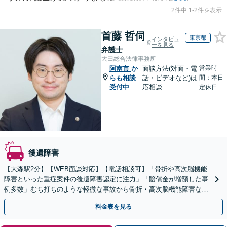
2件中 1-2件を表示
首藤 哲伺
東京都
インタビュ
ーを見る
弁護士
大田総合法律事務所
営業時
阿南市
か
面談方法(対面・電
らも相談
話・ビデオなど)は
間：本日
受付中
応相談
定休日
後遺障害
【大森駅2分】【WEB面談対応】【電話相談可】「骨折や高次脳機能
障害といった重症案件の後遺障害認定に注力」「賠償金が増額した事
例多数」むち打ちのような軽微な事故から骨折・高次脳機能障害など
の重症事故まで、事故の規模に関わらず対応いたします
料金表を見る