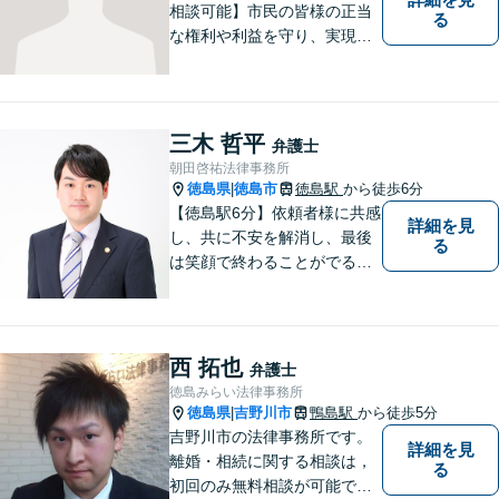
相談可能】市民の皆様の正当
る
な権利や利益を守り、実現す
るために市民の皆さんに寄り
添って、一つ一つの事案に丁
寧に対応してまいります。ご
相談者様のお話をじっくり聴
三木 哲平
弁護士
き、最適な解決方法をご提案
朝田啓祐法律事務所
いたします。
徳島県
徳島市
徳島駅
から徒歩6分
|
【徳島駅6分】依頼者様に共感
詳細を見
し、共に不安を解消し、最後
る
は笑顔で終わることがでるよ
うに取り組んで参ります。 じ
っくりとご相談者のお話しを
聴くことを第一と考えて、ご
相談にのっています。 まずは
西 拓也
弁護士
ご相談ください。
徳島みらい法律事務所
徳島県
吉野川市
鴨島駅
から徒歩5分
|
吉野川市の法律事務所です。
詳細を見
離婚・相続に関する相談は，
る
初回のみ無料相談が可能です