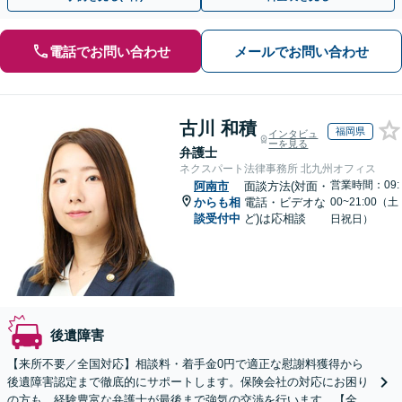
電話でお問い合わせ
メールでお問い合わせ
古川 和積
福岡県
インタビュ
ーを見る
弁護士
ネクスパート法律事務所 北九州オフィス
営業時間：09:
阿南市
面談方法(対面・
からも相
電話・ビデオな
00~21:00（土
談受付中
ど)は応相談
日祝日）
後遺障害
【来所不要／全国対応】相談料・着手金0円で適正な慰謝料獲得から
後遺障害認定まで徹底的にサポートします。保険会社の対応にお困り
の方も、経験豊富な弁護士が最後まで強気の交渉を行います。【全国