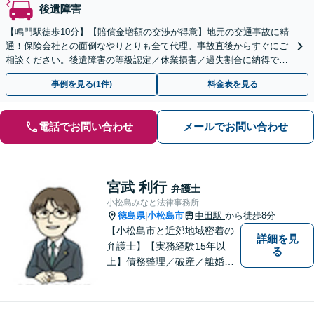
後遺障害
【鳴門駅徒歩10分】【賠償金増額の交渉が得意】地元の交通事故に精
通！保険会社との面倒なやりとりも全て代理。事故直後からすぐにご
相談ください。後遺障害の等級認定／休業損害／過失割合に納得でき
ない等、損をしないように最後までフォローします！
事例を見る(1件)
料金表を見る
電話でお問い合わせ
メールでお問い合わせ
宮武 利行
弁護士
小松島みなと法律事務所
徳島県
小松島市
中田駅
から徒歩8分
|
【小松島市と近郊地域密着の
詳細を見
弁護士】【実務経験15年以
る
上】債務整理／破産／離婚／
相続／遺言／交通事故／刑事
など幅広く対応。小松島市、
徳島市、阿南市、勝浦町など