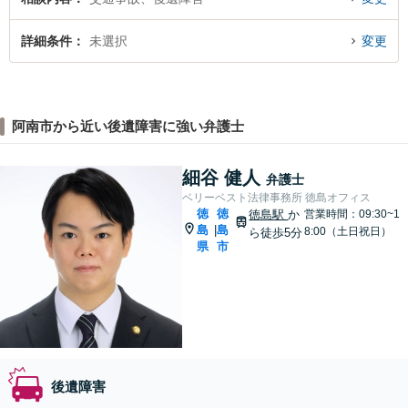
詳細条件
未選択
変更
阿南市から近い後遺障害に強い弁護士
細谷 健人
弁護士
ベリーベスト法律事務所 徳島オフィス
徳
徳
徳島駅
か
営業時間：09:30~1
島
島
|
8:00（土日祝日）
ら徒歩5分
県
市
後遺障害