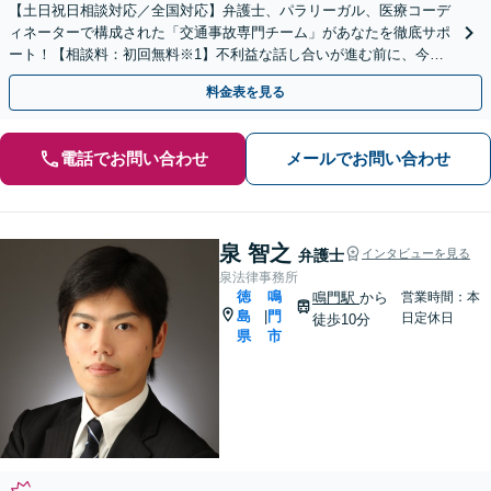
【土日祝日相談対応／全国対応】弁護士、パラリーガル、医療コーデ
ィネーターで構成された「交通事故専門チーム」があなたを徹底サポ
ート！【相談料：初回無料※1】不利益な話し合いが進む前に、今す
ぐ相談！
料金表を見る
電話でお問い合わせ
メールでお問い合わせ
泉 智之
弁護士
インタビューを見る
泉法律事務所
徳
鳴
鳴門駅
から
営業時間：本
島
門
|
日定休日
徒歩10分
県
市