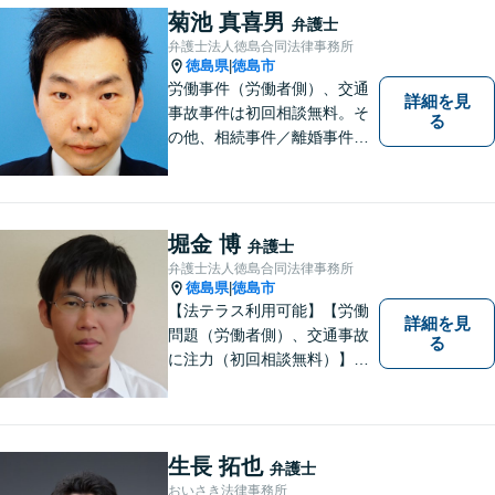
幅広くご相談を受付中。実務
菊池 真喜男
弁護士
経験15年以上の弁護士が誠
弁護士法人徳島合同法律事務所
実、丁寧に対応致します。
徳島県
徳島市
|
【無料相談あり】
労働事件（労働者側）、交通
詳細を見
事故事件は初回相談無料。そ
る
の他、相続事件／離婚事件／
債務整理／行政事件など、幅
広い問題に対応可能！完全個
室対応でプライバシーが守ら
れます。【無料駐車場】
堀金 博
弁護士
弁護士法人徳島合同法律事務所
徳島県
徳島市
|
【法テラス利用可能】【労働
詳細を見
問題（労働者側）、交通事故
る
に注力（初回相談無料）】市
民の生活に関わる身近な事件
（労働問題/交通事故/不動産賃
貸借/消費者問題/離婚/相続/債
務整理など）を中心に、社会
生長 拓也
弁護士
的事件にも対応いたします。
おいさき法律事務所