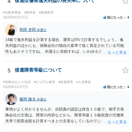
4
後遺症傷害逸失利益の喪失率について
ありますので）。
#自動車事故
#被害者
#後遺障害
2025年8月27日
役にたった
4
和田 史郎
弁護士
14級で逸失利益を計算する場合、通常は5%で計算するでしょう。 逸
失利益のほかにも、保険会社の独自の基準で低く算定されている可能
性もありそうですね。 弁護士に依頼すれば、いわゆる裁判基準程度の
増額が期待できると思います。
5
後遺障害等級について
#保険会社との交渉
#むち打ち被害
#後遺障害
#人身事故
2020年10月7日
役にたった
4
藤岡 隆夫
弁護士
事情がよく分かりませんが、自賠責の認定は併合１０級で、相手方保
険会社の主張は、障害の内容などから、障害等級１３級程度の労働喪
失率で損害金額を計算すべきとの主張をしているのではないでしょう
か。 こちらの弁護士の責任ではなく、相手保険会社の姿勢が原因です