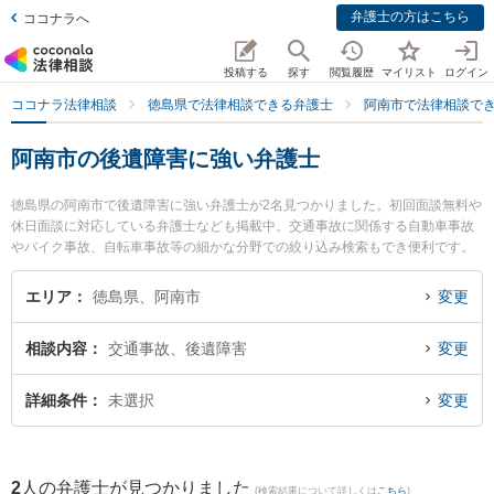
弁護士の方はこちら
ココナラへ
投稿する
探す
閲覧履歴
マイリスト
ログイン
ココナラ法律相談
徳島県で法律相談できる弁護士
阿南市で法律相談で
阿南市の後遺障害に強い弁護士
徳島県の阿南市で後遺障害に強い弁護士が2名見つかりました。初回面談無料や
休日面談に対応している弁護士なども掲載中。交通事故に関係する自動車事故
やバイク事故、自転車事故等の細かな分野での絞り込み検索もでき便利です。
特にパシィフィコ法律事務所の大八木 孝弁護士やあなん共同法律事務所の立石
量彦弁護士のプロフィール情報や弁護士費用、強みなどが注目されています。
エリア
徳島県、阿南市
変更
『阿南市で土日や夜間に発生した後遺障害のトラブルを今すぐに弁護士に相談
したい』『後遺障害のトラブル解決の実績豊富な近くの弁護士を検索したい』
相談内容
交通事故、後遺障害
変更
『初回相談無料で後遺障害を法律相談できる阿南市内の弁護士に相談予約した
い』などでお困りの相談者さんにおすすめです。
詳細条件
未選択
変更
2
人の弁護士が見つかりました
(検索結果について詳しくは
こちら
)