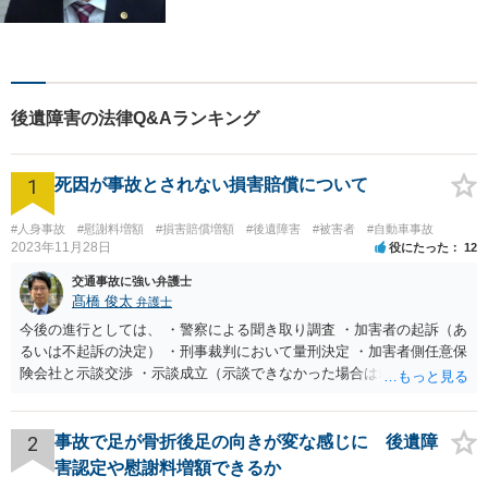
（要予約，事務所にお越しい
ただける方のみ。電話相談不
可。）。
後遺障害の法律Q&Aランキング
1
死因が事故とされない損害賠償について
#人身事故
#慰謝料増額
#損害賠償増額
#後遺障害
#被害者
#自動車事故
2023年11月28日
役にたった
12
交通事故に強い弁護士
髙橋 俊太
弁護士
今後の進行としては、 ・警察による聞き取り調査 ・加害者の起訴（あ
るいは不起訴の決定） ・刑事裁判において量刑決定 ・加害者側任意保
険会社と示談交渉 ・示談成立（示談できなかった場合は裁判） となり
ます。なお、警察では、お母様の生前のご様子やご遺族の被害感情、
加害者に対する処罰感情など尋ねられるはずですので、率直にお答え
になるとよいと思います。
2
事故で足が骨折後足の向きが変な感じに 後遺障
害認定や慰謝料増額できるか