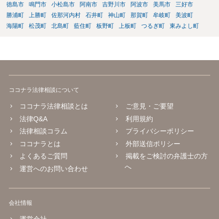
徳島市
鳴門市
小松島市
阿南市
吉野川市
阿波市
美馬市
三好市
勝浦町
上勝町
佐那河内村
石井町
神山町
那賀町
牟岐町
美波町
海陽町
松茂町
北島町
藍住町
板野町
上板町
つるぎ町
東みよし町
ココナラ法律相談について
ココナラ法律相談とは
ご意見・ご要望
法律Q&A
利用規約
法律相談コラム
プライバシーポリシー
ココナラとは
外部送信ポリシー
よくあるご質問
掲載をご検討の弁護士の方
へ
運営へのお問い合わせ
会社情報
運営会社