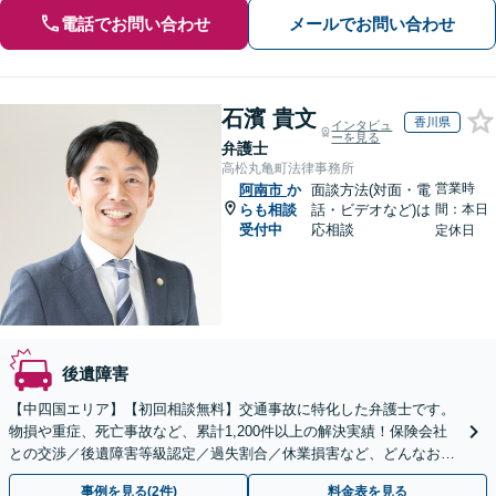
電話でお問い合わせ
メールでお問い合わせ
石濱 貴文
香川県
インタビュ
ーを見る
弁護士
高松丸亀町法律事務所
営業時
阿南市
か
面談方法(対面・電
らも相談
話・ビデオなど)は
間：本日
受付中
応相談
定休日
後遺障害
【中四国エリア】【初回相談無料】交通事故に特化した弁護士です。
物損や重症、死亡事故など、累計1,200件以上の解決実績！保険会社
との交渉／後遺障害等級認定／過失割合／休業損害など、どんなお悩
みもご相談ください【夜間・休日面談可】【完全個室】
事例を見る(2件)
料金表を見る