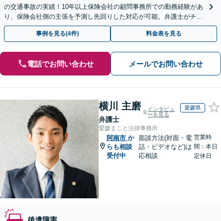
の交通事故の実績！10年以上保険会社の顧問事務所での勤務経験があ
り、保険会社側の主張を予測し先回りした対応が可能。弁護士がチー
ムとなり示談交渉、休業損害、後遺障害等に対応。
事例を見る(4件)
料金表を見る
電話でお問い合わせ
メールでお問い合わせ
横川 主磨
愛媛県
インタビュ
ーを見る
弁護士
愛媛まこと法律事務所
営業時
阿南市
か
面談方法(対面・電
らも相談
話・ビデオなど)は
間：本日
受付中
応相談
定休日
後遺障害