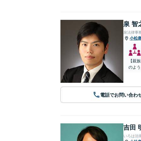
泉 智
泉法律事
小松
【親族
のよう
電話でお問い合わ
吉田 
いろは法