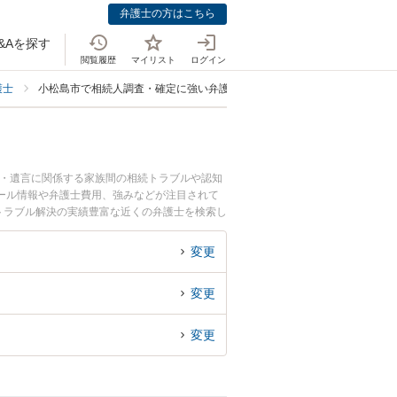
弁護士の方はこちら
&Aを探す
閲覧履歴
マイリスト
ログイン
護士
小松島市で相続人調査・確定に強い弁護士
続・遺言に関係する家族間の相続トラブルや認知
ール情報や弁護士費用、強みなどが注目されて
トラブル解決の実績豊富な近くの弁護士を検索し
おすすめです。
変更
変更
変更