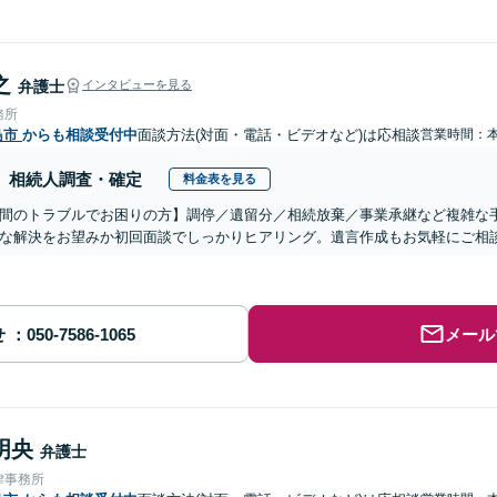
之
弁護士
インタビューを見る
務所
島市
からも相談受付中
面談方法(対面・電話・ビデオなど)は応相談
営業時間：
相続人調査・確定
料金表を見る
間のトラブルでお困りの方】調停／遺留分／相続放棄／事業承継など複雑な
な解決をお望みか初回面談でしっかりヒアリング。遺言作成もお気軽にご相
せ
メール
明央
弁護士
律事務所