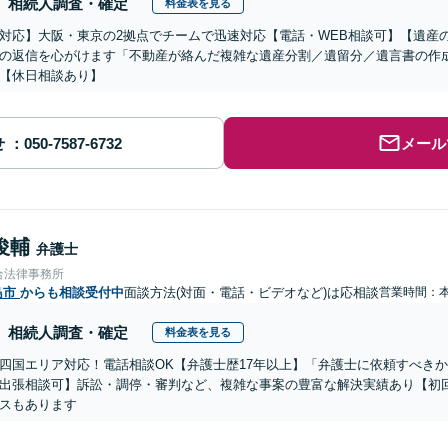
相続人調査・確定
料金表を見る
対応】大阪・東京の2拠点でチームで迅速対応【電話・WEB相談可】【遺産
の返信を心がけます「不動産が絡んだ複雑な遺産分割／遺留分／遺言書の作
【休日相談あり】
せ
メール
俊輔
弁護士
合法律事務所
島市
からも相談受付中
面談方法(対面・電話・ビデオなど)は応相談
営業時間：
相続人調査・確定
料金表を見る
四国エリア対応！電話相談OK【弁護士歴17年以上】「弁護士に依頼すべき
出張相談可】訴訟・調停・審判など、複雑な事案の豊富な解決実績あり【初
スもあります