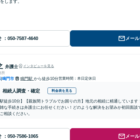
をします。
せ
メール
之
弁護士
インタビューを見る
務所
県
鳴門市
鳴門駅
から徒歩10分
営業時間：本日定休日
|
相続人調査・確定
料金表を見る
駅徒歩10分】【親族間トラブルでお困りの方】地元の相続に精通しています
雑な手続きは弁護士にお任せください！どのような解決をお望みか初回面談
ご相談ください。
せ
メール