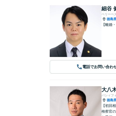
細谷 
ベリーベ
徳島
【離婚・
電話でお問い合わ
大八木
パシィフ
徳島
【初回相
検察官の