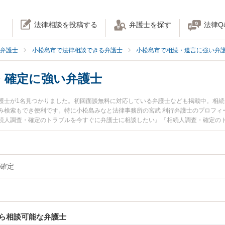
法律相談を投稿する
弁護士を探す
法律Q
弁護士
小松島市で法律相談できる弁護士
小松島市で相続・遺言に強い弁
・確定に強い弁護士
護士が1名見つかりました。初回面談無料に対応している弁護士なども掲載中。相
み検索もでき便利です。特に小松島みなと法律事務所の宮武 利行弁護士のプロフィ
続人調査・確定のトラブルを今すぐに弁護士に相談したい』『相続人調査・確定の
律相談できる小松島市内の弁護士に相談予約したい』などでお困りの相談者さんに
確定
ら相談可能な弁護士