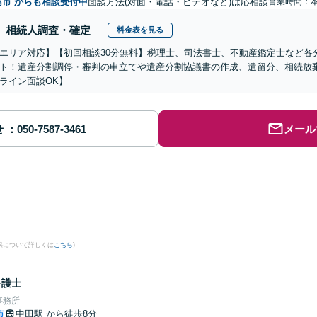
島市
からも相談受付中
面談方法(対面・電話・ビデオなど)は応相談
営業時間：
相続人調査・確定
料金表を見る
エリア対応】【初回相談30分無料】税理士、司法書士、不動産鑑定士など各
ト！遺産分割調停・審判の申立てや遺産分割協議書の作成、遺留分、相続放
ライン面談OK】
せ
メール
果について詳しくは
こちら
)
弁護士
事務所
市
中田駅
から徒歩8分