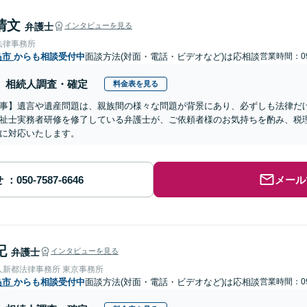
清文
弁護士
インタビューを見る
法律事務所
島市
からも相談受付中
面談方法(対面・電話・ビデオなど)は応相談
営業時間：09
相続人調査・確定
料金表を見る
事】遺言や遺産問題は、親族間の様々な問題が背景にあり、必ずしも法律だ
祉士実務者研修を修了している弁護士が、ご依頼者様のお気持ちを酌み、税
に対応いたします。
せ
メール
記
弁護士
インタビューを見る
人新都法律事務所 東京事務所
島市
からも相談受付中
面談方法(対面・電話・ビデオなど)は応相談
営業時間：09