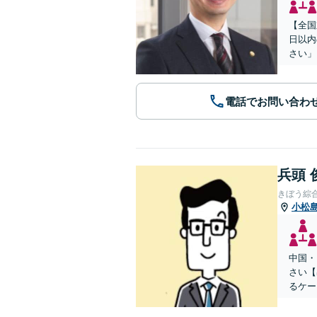
【全国
日以内
さい」
電話でお問い合わ
兵頭 
きぼう綜
小松
中国・
さい【
るケー