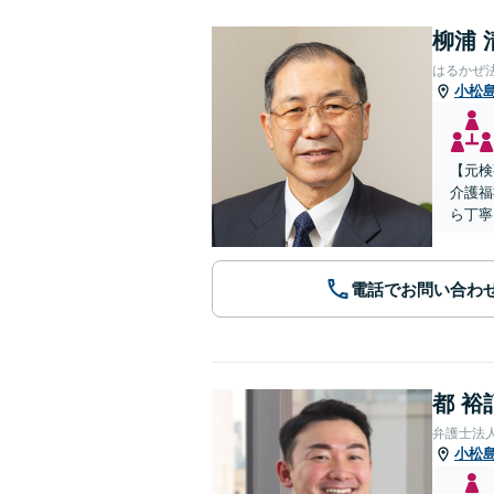
柳浦 
はるかぜ
小松
【元検
介護福
ら丁寧
電話でお問い合わ
都 裕
弁護士法
小松