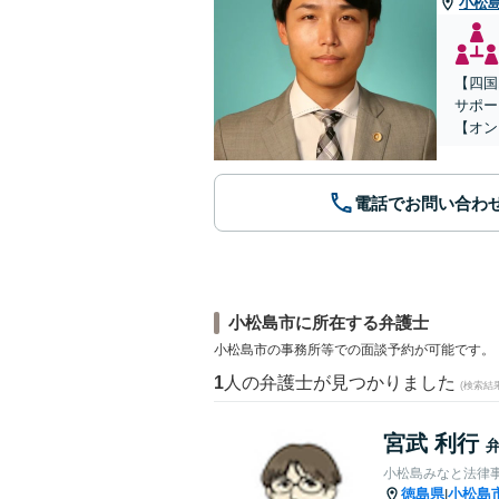
小松
【四国
サポー
【オン
電話でお問い合わ
小松島市に所在する弁護士
小松島市の事務所等での面談予約が可能です。
1
人の弁護士が見つかりました
(検索結
宮武 利行
小松島みなと法律
徳島県
小松島
|