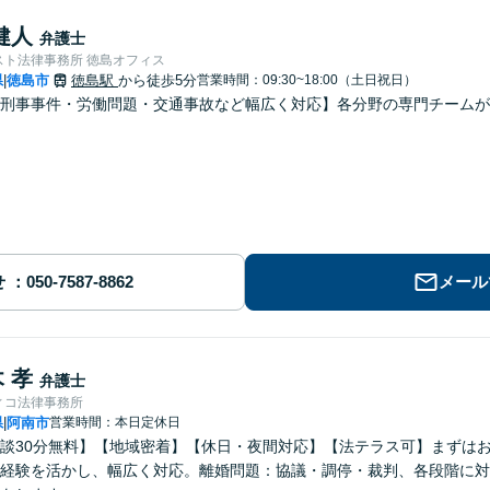
健人
弁護士
スト法律事務所 徳島オフィス
県
徳島市
徳島駅
から徒歩5分
営業時間：09:30~18:00（土日祝日）
|
刑事事件・労働問題・交通事故など幅広く対応】各分野の専門チームが
せ
メール
 孝
弁護士
ィコ法律事務所
県
阿南市
営業時間：本日定休日
|
談30分無料】【地域密着】【休日・夜間対応】【法テラス可】まずは
経験を活かし、幅広く対応。離婚問題：協議・調停・裁判、各段階に対