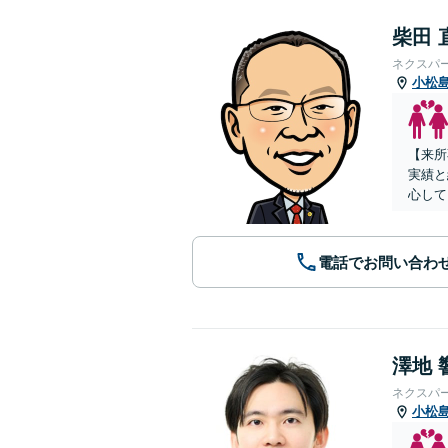
柴田 
ネクスパ
小松
【来所
実績と
心して
電話でお問い合わ
澤地 
ネクスパ
小松