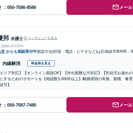
せ
メール
慶邦
弁護士
インタビューを見る
湘南LAGOON
島市
からも相談受付中
面談方法(対面・電話・ビデオなど)は応相談
営業時間：
内縁解消
料金表を見る
エリア対応】【オンライン面談OK】【外出困難な方対応】【乳幼児お連れ
にするためのサポートを【相談数3,000件以上】離婚原因の有無、親権、養
談可】
せ
メール