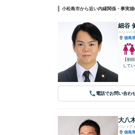
小松島市から近い内縁関係・事実婚
細谷 
ベリーベ
徳島
【初回
してい
電話でお問い合わ
大八木
パシィフ
徳島