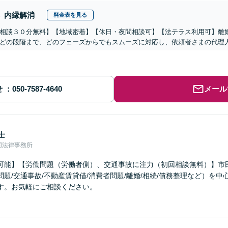
内縁解消
料金表を見る
相談３０分無料】【地域密着】【休日・夜間相談可】【法テラス利用可】離
どの段階まで、どのフェーズからでもスムーズに対応し、依頼者さまの代理
せ
メール
士
同法律事務所
可能】【労働問題（労働者側）、交通事故に注力（初回相談無料）】市
題/交通事故/不動産賃貸借/消費者問題/離婚/相続/債務整理など）を
す。お気軽にご相談ください。