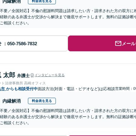
内縁解消
料金表を見る
不要／全国対応】不倫の慰謝料問題は請求したい方・請求された方の双方に
経験のある弁護士が交渉から解決まで徹底サポートします。無料の証拠診断
ご相談ください。
せ
メール
 太郎
弁護士
インタビューを見る
ート法律事務所 高崎オフィス
島市
からも相談受付中
面談方法(対面・電話・ビデオなど)は応相談
営業時間：09
内縁解消
料金表を見る
不要／全国対応】不倫の慰謝料問題は請求したい方・請求された方の双方に
経験のある弁護士が交渉から解決まで徹底サポートします。無料の証拠診断
ご相談ください。