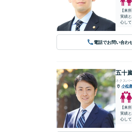
【来所
実績と
心して
電話でお問い合わ
五十嵐
ネクスパ
小松
【来所
実績と
心して