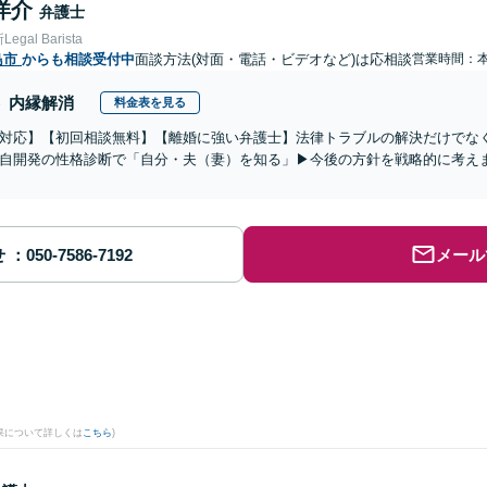
洋介
弁護士
gal Barista
島市
からも相談受付中
面談方法(対面・電話・ビデオなど)は応相談
営業時間：
内縁解消
料金表を見る
対応】【初回相談無料】【離婚に強い弁護士】法律トラブルの解決だけでな
自開発の性格診断で「自分・夫（妻）を知る」▶︎今後の方針を戦略的に考え
せ
メール
果について詳しくは
こちら
)