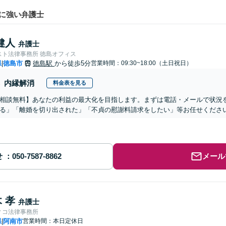
に強い弁護士
健人
弁護士
スト法律事務所 徳島オフィス
県
徳島市
徳島駅
から徒歩5分
営業時間：09:30~18:00（土日祝日）
|
内縁解消
料金表を見る
相談無料】あなたの利益の最大化を目指します。まずは電話・メールで状況
る」「離婚を切り出された」「不貞の慰謝料請求をしたい」等お任せくださ
せ
メール
 孝
弁護士
ィコ法律事務所
県
阿南市
営業時間：本日定休日
|