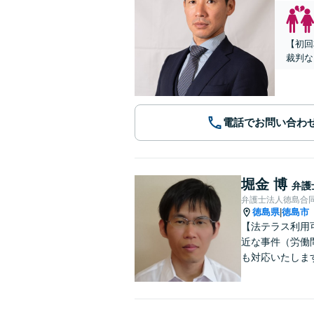
【初回
裁判な
電話でお問い合わ
堀金 博
弁護
弁護士法人徳島合
徳島県
徳島市
|
【法テラス利用
近な事件（労働問
も対応いたしま