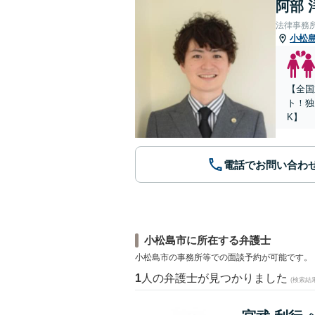
阿部 
法律事務所Le
小松
【全国
ト！独
K】
電話でお問い合わ
小松島市に所在する弁護士
小松島市の事務所等での面談予約が可能です。
1
人の弁護士が見つかりました
(検索結