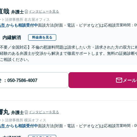
直哉
弁護士
インタビューを見る
ート法律事務所 名古屋オフィス
島市
からも相談受付中
面談方法(対面・電話・ビデオなど)は応相談
営業時間：09
内縁解消
料金表を見る
不要／全国対応】不倫の慰謝料問題は請求したい方・請求された方の双方に
経験のある弁護士が交渉から解決まで徹底サポートします。無料の証拠診断
ご相談ください。
せ
メール
響丸
弁護士
インタビューを見る
ート法律事務所 横浜オフィス
島市
からも相談受付中
面談方法(対面・電話・ビデオなど)は応相談
営業時間：09