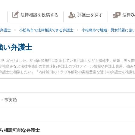
法律相談を投稿する
弁護士を探す
法律Q
弁護士
小松島市で法律相談できる弁護士
小松島市で離婚・男女問題に強
強い弁護士
名見つかりました。初回面談無料に対応している弁護士なども掲載中。離婚・男女
小松島みなと法律事務所の宮武 利行弁護士のプロフィール情報や弁護士費用、強み
弁護士に相談したい』『内縁解消のトラブル解決の実績豊富な近くの弁護士を検索
どでお困りの相談者さんにおすすめです。
・事実婚
ら相談可能な弁護士