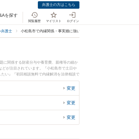
弁護士の方はこちら
&Aを探す
閲覧履歴
マイリスト
ログイン
い弁護士
小松島市で内縁関係・事実婚に強い弁護士
問題に関係する財産分与や養育費、親権等の細か
などが注目されています。『小松島市で土日や
したい』『初回相談無料で内縁解消を法律相談で
変更
変更
変更