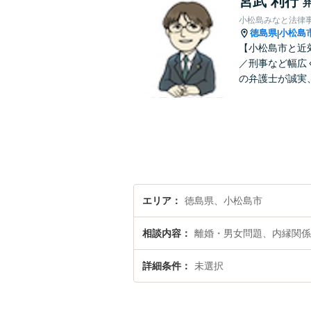
宮武 利行
小松島みなと法律
徳島県
小松島
|
【小松島市と近
／刑事など幅広
の弁護士が誠実
エリア
徳島県、小松島市
相談内容
離婚・男女問題、内縁関係
詳細条件
未選択