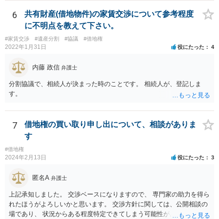
で、地代の支払い時期、方法などきちんと「確定」して覚書にしてお
く方が安全だろうと思います。 所有権移転登記を先行させることのデ
6
共有財産(借地物件)の家賃交渉について参考程度
メリットというよりも、詳細についての取り決めがないこと自体がデ
に不明点を教えて下さい。
メリット（どのようなトラブル（相手の言い分）がでてくるかが分か
#家賃交渉
#遺産分割
#協議
#借地権
らない）なので、まずはそこをきちんとしたほうがよいと思います。
2022年1月31日
役にたった
4
内藤 政信
弁護士
分割協議で、相続人が決まった時のことです。 相続人が、登記しま
す。
7
借地権の買い取り申し出について、相談がありま
す
#借地権
2024年2月13日
役にたった
3
匿名A
弁護士
上記承知しました。 交渉ベースになりますので、 専門家の助力を得ら
れたほうがよろしいかと思います。 交渉方針に関しては、公開相談の
場であり、 状況からある程度特定できてしまう可能性があり、 相手方