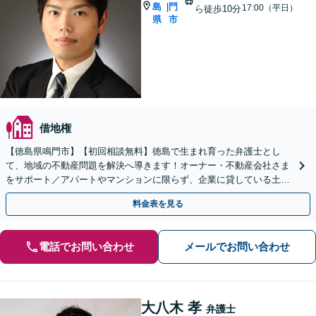
島
門
|
17:00（平日）
ら徒歩10分
県
市
借地権
【徳島県鳴門市】【初回相談無料】徳島で生まれ育った弁護士とし
て、地域の不動産問題を解決へ導きます！オーナー・不動産会社さま
をサポート／アパートやマンションに限らず、企業に貸している土地
のトラブル、欠陥住宅問題などに対応【休日・夜間相談可】
料金表を見る
電話でお問い合わせ
メールでお問い合わせ
大八木 孝
弁護士