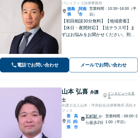
パシィフィコ法律事務所
徳島
阿南
営業時間：10:30~16:00（平
|
県
市
日）
【初回相談30分無料】【地域密着】
【休日・夜間対応】【法テラス可】ま
ずはお悩みをお聞かせください。刑事
事件：元検察官の経験を活かし、幅広
く対応。離婚問題：協議・調停・裁
判、各段階に対応。債務整理：苦しい
状況から抜け出すお手伝いをします。
電話でお問い合わせ
メールでお問い合わせ
山本 弘喜
弁護
インタビューを見
る
士
弁護士法人山本・坪井綜合法律事務所 高松オ
フィス
香
高
瓦町駅
か
営業時間：08:00~2
川
松
|
1:00（平日）
ら徒歩2分
県
市