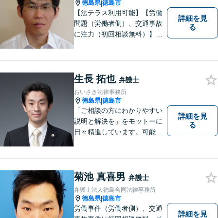
徳島県
徳島市
|
【法テラス利用可能】【労働
詳細を見
問題（労働者側）、交通事故
る
に注力（初回相談無料）】市
民の生活に関わる身近な事件
（労働問題/交通事故/不動産賃
貸借/消費者問題/離婚/相続/債
務整理など）を中心に、社会
生長 拓也
弁護士
的事件にも対応いたします。
おいさき法律事務所
お気軽にご相談ください。
徳島県
徳島市
|
「ご相談の方にわかりやすい
詳細を見
説明と解決を」をモットーに
る
日々精進しています。可能な
限り難解な専門用語をかみ砕
いて説明し、トラブルに遭い
不安な思いを抱えられている
菊池 真喜男
弁護士
弁護士法人徳島合同法律事務所
徳島県
徳島市
|
労働事件（労働者側）、交通
詳細を見