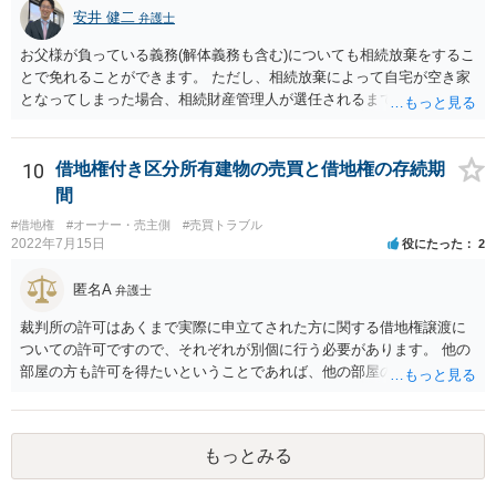
求めることをおすすめいたします。 ご参考にしていただけますと幸い
安井 健二
弁護士
です。
お父様が負っている義務(解体義務も含む)についても相続放棄をするこ
とで免れることができます。 ただし、相続放棄によって自宅が空き家
となってしまった場合、相続財産管理人が選任されるまで、管理義務
は残ります。 相続放棄を検討されているのであれば、相続発生後はお
父様の私物は基本的に放置しておいたほうがよいでしょう。 下手に処
分してしまうと相続をしたとみなされてしまい、相続放棄が困難にな
10
借地権付き区分所有建物の売買と借地権の存続期
ることがあります。 また、関係者から連絡があった際は相続放棄を検
間
討していると伝え、相続放棄後は相続放棄申述証明書の控えを交付す
#借地権
#オーナー・売主側
#売買トラブル
るとよいと考えます。
2022年7月15日
役にたった
2
匿名A
弁護士
裁判所の許可はあくまで実際に申立てされた方に関する借地権譲渡に
ついての許可ですので、それぞれが別個に行う必要があります。 他の
部屋の方も許可を得たいということであれば、他の部屋の方も同じく
借地非訟手続を経る必要があるかと思います。
もっとみる