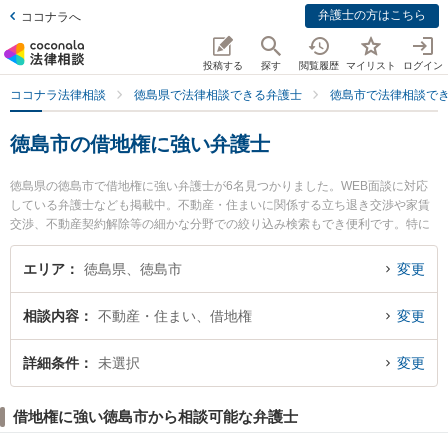
弁護士の方はこちら
ココナラへ
投稿する
探す
閲覧履歴
マイリスト
ログイン
ココナラ法律相談
徳島県で法律相談できる弁護士
徳島市で法律相談で
徳島市の借地権に強い弁護士
徳島県の徳島市で借地権に強い弁護士が6名見つかりました。WEB面談に対応
している弁護士なども掲載中。不動産・住まいに関係する立ち退き交渉や家賃
交渉、不動産契約解除等の細かな分野での絞り込み検索もでき便利です。特に
朝田啓祐法律事務所の三木 哲平弁護士や弁護士法人徳島合同法律事務所の堀金
博弁護士、おいさき法律事務所の生長 拓也弁護士のプロフィール情報や弁護士
エリア
徳島県、徳島市
変更
費用、強みなどが注目されています。『徳島市で土日や夜間に発生した借地権
のトラブルを今すぐに弁護士に相談したい』『借地権のトラブル解決の実績豊
相談内容
不動産・住まい、借地権
変更
富な近くの弁護士を検索したい』『初回相談無料で借地権を法律相談できる徳
島市内の弁護士に相談予約したい』などでお困りの相談者さんにおすすめで
す。
詳細条件
未選択
変更
借地権に強い徳島市から相談可能な弁護士