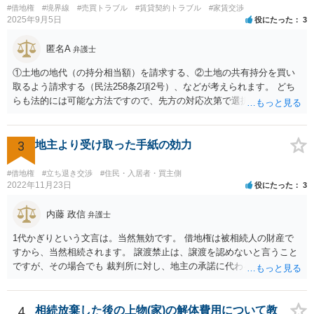
#借地権
#境界線
#売買トラブル
#賃貸契約トラブル
#家賃交渉
把握して，その上で，買うか，借り続けるか，というのはどちらにも
2025年9月5日
役にたった
3
メリットデメリットありますので価値判断の問題といえそうです。
匿名A
弁護士
①土地の地代（の持分相当額）を請求する、②土地の共有持分を買い
取るよう請求する（民法258条2項2号）、などが考えられます。 どち
らも法的には可能な方法ですので、先方の対応次第で選択することに
なろうかと存じます。 （先方が①も②も拒絶するとなれば、おそらく
は②を求めて訴訟を提起することになるかと存じます。）
3
地主より受け取った手紙の効力
#借地権
#立ち退き交渉
#住民・入居者・買主側
2022年11月23日
役にたった
3
内藤 政信
弁護士
1代かぎりという文言は。当然無効です。 借地権は被相続人の財産で
すから、当然相続されます。 譲渡禁止は、譲渡を認めないと言うこと
ですが、その場合でも 裁判所に対し、地主の承諾に代わる許可を求め
ることができる ので、譲渡は間違いなくできます。 したがって、相続
されるので消滅することはありません。
4
相続放棄した後の上物(家)の解体費用について教