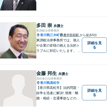
多田 崇
弁護士
東讃岐法律事務所
香川県
三木町
農学部前駅
から徒歩5分
|
東讃岐法律事務所では、個人
詳細を見
や企業の皆様の抱える法的ト
る
ラブルに対応いたします。 高
松まで行くのは少し遠いとい
う方は、当事務所をご利用く
ださい。
金藤 邦生
弁護士
高松春日法律事務所
香川県
高松市
|
【香川県高松市】法的問題・
詳細を見
紛争を迅速に解決! 債務・離
る
婚・相続・交通事故などの問
題でお困り方はぜひ一度ご相