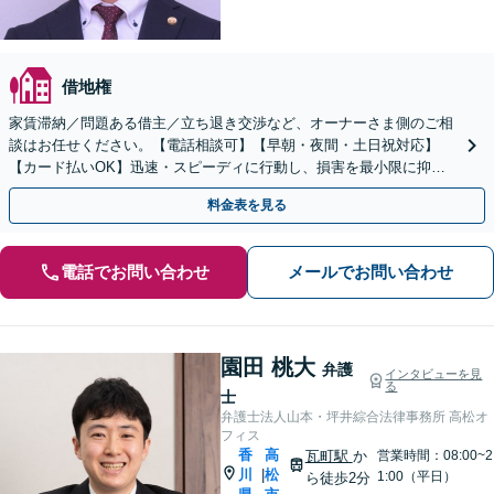
借地権
家賃滞納／問題ある借主／立ち退き交渉など、オーナーさま側のご相
談はお任せください。【電話相談可】【早朝・夜間・土日祝対応】
【カード払いOK】迅速・スピーディに行動し、損害を最小限に抑え
るよう解決へ向けて尽力します【初回相談料無料】
料金表を見る
電話でお問い合わせ
メールでお問い合わせ
園田 桃大
弁護
インタビューを見
る
士
弁護士法人山本・坪井綜合法律事務所 高松オ
フィス
香
高
瓦町駅
か
営業時間：08:00~2
川
松
|
1:00（平日）
ら徒歩2分