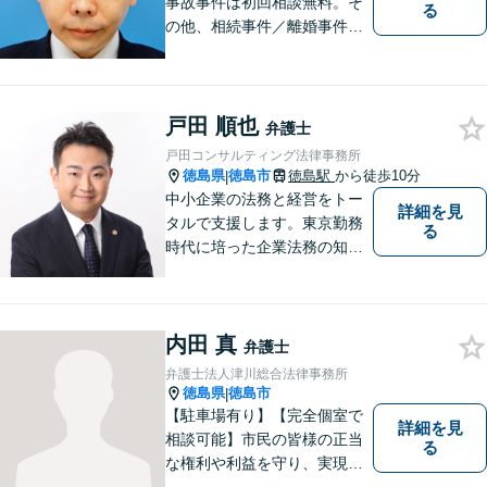
事故事件は初回相談無料。そ
る
の他、相続事件／離婚事件／
債務整理／行政事件など、幅
広い問題に対応可能！完全個
室対応でプライバシーが守ら
れます。【無料駐車場】
戸田 順也
弁護士
戸田コンサルティング法律事務所
徳島県
徳島市
徳島駅
から徒歩10分
|
中小企業の法務と経営をトー
詳細を見
タルで支援します。東京勤務
る
時代に培った企業法務の知見
と中小企業診断士としての経
営の知見のシナジーで、徳島
の中小企業を中心に支援しま
内田 真
す。
弁護士
弁護士法人津川総合法律事務所
徳島県
徳島市
|
【駐車場有り】【完全個室で
詳細を見
相談可能】市民の皆様の正当
る
な権利や利益を守り、実現す