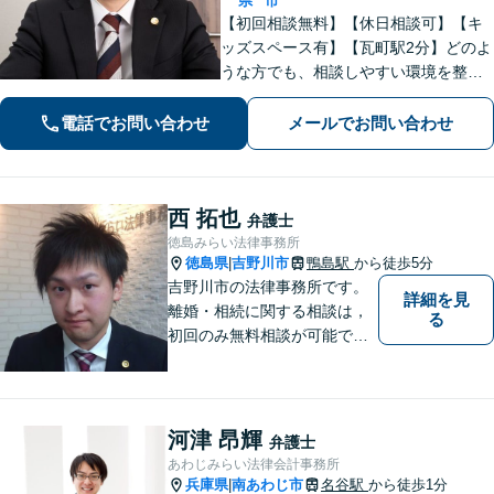
県
市
【初回相談無料】【休日相談可】【キ
ッズスペース有】【瓦町駅2分】どのよ
うな方でも、相談しやすい環境を整え
ています。依頼者様に寄り添った対応
を心がけています。【離婚・男女問
電話でお問い合わせ
メールでお問い合わせ
題】DV被害へ積極的に対応。お気軽に
ご相談ください。
西 拓也
弁護士
徳島みらい法律事務所
徳島県
吉野川市
鴨島駅
から徒歩5分
|
吉野川市の法律事務所です。
詳細を見
離婚・相続に関する相談は，
る
初回のみ無料相談が可能です
（要予約，事務所にお越しい
ただける方のみ。電話相談不
可。）。
河津 昂輝
弁護士
あわじみらい法律会計事務所
兵庫県
南あわじ市
名谷駅
から徒歩1分
|