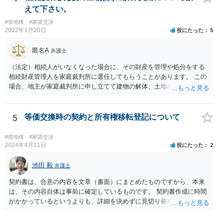
えて下さい。
#借地権
#家賃交渉
2022年1月20日
役にたった
5
匿名A
弁護士
（法定）相続人がいなくなった場合に、その財産を管理や処分をする
相続財産管理人を家庭裁判所に選任してもらうことがあります。 この
場合、地主が家庭裁判所に申し立てて建物の解体、土地の明け渡しを
相続財産管理人にしてもらうということになります。 継母が何らかの
財産を持っていればその財産から解体費用を出すことも考えられます
が、なければ、事実上地主が出さざるを得なくなると思います。
5
等価交換時の契約と所有権移転登記について
#借地権
#家賃交渉
2024年4月11日
役にたった
2
池田 毅
弁護士
契約書は、合意の内容を文章（書面）にまとめたものですから、本来
は、その内容自体は事前に確定しているものです。 契約書作成に時間
がかかっているというよりも、詳細を決めずに見切り発車をしてしま
ったというように感じます。 いわゆる正式な契約書でなくてもよいの