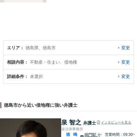
るために市民の皆さんに寄り
添って、一つ一つの事案に丁
寧に対応してまいります。ご
相談者様のお話をじっくり聴
き、最適な解決方法をご提案
いたします。
エリア
徳島県、徳島市
変更
相談内容
不動産・住まい、借地権
変更
詳細条件
未選択
変更
徳島市から近い借地権に強い弁護士
泉 智之
弁護士
インタビューを見る
泉法律事務所
徳
鳴
鳴門駅
か
営業時間：09:30~