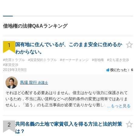
談ください。
借地権の法律Q&Aランキング
1
国有地に住んでいるが、このまま安全に住めるか
わからない。
#売買トラブル
#賃貸契約トラブル
#オーナーチェンジ
#借地権
#立ち退き交渉
#家賃交渉
2019年3月9日
役にたった
6
馬場 龍行
弁護士
それほど心配する必要あはりません。借主はかなり強力に保護されて
いるため，不当に高い賃料などへの契約条件の変更は簡単ではありま
せんし，「追う」のも正当事由が必要でありかなり難しいのです。 周
辺の土地をまとめて購入したいという人がいるのであれば，むしろ良
い条件で立退料等を支払ってもらえるかもしれません。 なので無理し
て所有権を取得する必要はないと思いますが，まずは価格ですよね。
2
共同名義の土地で家賃収入を得る方法と法的対策
ローンが組めないということはないと思いますが，金融機関に相談さ
は？
れてみてはいかがでしょうか。 買うとしたら，という条件をしっかり