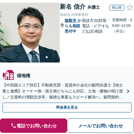
新名 信介
弁護士
岡山県
葵綜合法律事務所
営業時間：0
徳島市
か
面談方法(対面・
らも相談
電話・ビデオな
9:00~12:00
受付中
ど)は応相談
（平日）
借地権
【中四国エリア対応】不動産売買・賃貸仲介会社の顧問弁護士【他士
業と連携】オーナー側・借主側どちらにも対応。土地・建物の明け渡
し／立退料の増額交渉等、複雑な事案もスピード解決へ。顧問契約も
お任せ！【夜間・休日対応】
料金表を見る
電話でお問い合わせ
メールでお問い合わせ