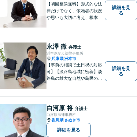
【初回相談無料】形式的な法
詳細を見
律だけでなく、依頼者の状況
る
や思いも大切に考え、根本的
なトラブル解決を目指して全
力で取り組んでいます。 相談
者の立場に寄り添い、一人ひ
とりに合ったサポートを心が
永澤 徹
弁護士
けています。【夜間・休日相
洲本さかえ法律事務所
談可能】【オンライン出張相
兵庫県
洲本市
|
談可】
【事前の相談で土日祝の対応
詳細を見
可】【淡路島地域に密着】淡
る
路島の雄大な自然や島民の
方々の温かい人柄の魅力に触
れ、この地で弁護士活動に全
力で励んでおります。事前の
ご相談で土日祝・時間外対応
白河原 将
弁護士
が可能です。
白河原法律事務所
香川県
さぬき市
|
詳細を見る