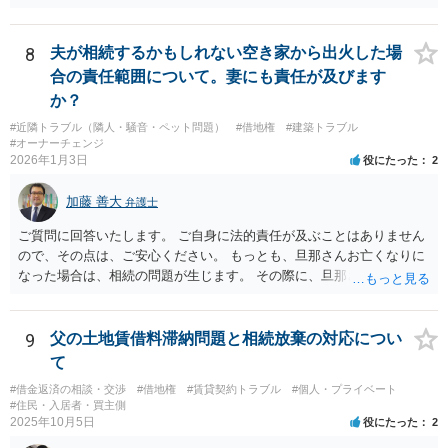
側の方が見る可能性もあるので、個別にご相談なさることをおすすめ
いたします。
8
夫が相続するかもしれない空き家から出火した場
合の責任範囲について。妻にも責任が及びます
か？
#近隣トラブル（隣人・騒音・ペット問題）
#借地権
#建築トラブル
#オーナーチェンジ
2026年1月3日
役にたった
2
加藤 善大
弁護士
ご質問に回答いたします。 ご自身に法的責任が及ぶことはありません
ので、その点は、ご安心ください。 もっとも、旦那さんお亡くなりに
なった場合は、相続の問題が生じます。 その際に、旦那さんが損害賠
償金の満額の支払ができていない場合は、 その支払債務も相続するこ
とにはなります。 また、建物は旦那さんも２分の１を相続したことに
なっていますが、 遺産分割未了のまま旦那さんが亡くなると、ご質問
9
父の土地賃借料滞納問題と相続放棄の対応につい
者様がその２分の１の分を相続することになります。 借家に建ってい
て
る建物の相続問題が２０年以上未解決である理由が不明ではあります
#借金返済の相談・交渉
#借地権
#賃貸契約トラブル
#個人・プライベート
が、 まずはその点をはっきりさせた方がよさそうですね。 ご質問に対
#住民・入居者・買主側
する回答は以上ですが、可能であれば、ご依頼になるかは別にして、
2025年10月5日
役にたった
2
お近くの弁護士に直接相談されて、今後の対応についてアドバイスを