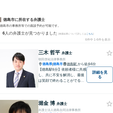
徳島市に所在する弁護士
徳島市の事務所等での面談予約が可能です。
6
人の弁護士が見つかりました
(検索結果について詳しくは
こちら
)
6件中 1-6件を表示
三木 哲平
弁護士
朝田啓祐法律事務所
徳島県
徳島市
徳島駅
から徒歩6分
|
【徳島駅6分】依頼者様に共感
詳細を見
し、共に不安を解消し、最後
る
は笑顔で終わることがでるよ
うに取り組んで参ります。 じ
っくりとご相談者のお話しを
聴くことを第一と考えて、ご
堀金 博
相談にのっています。 まずは
弁護士
ご相談ください。
弁護士法人徳島合同法律事務所