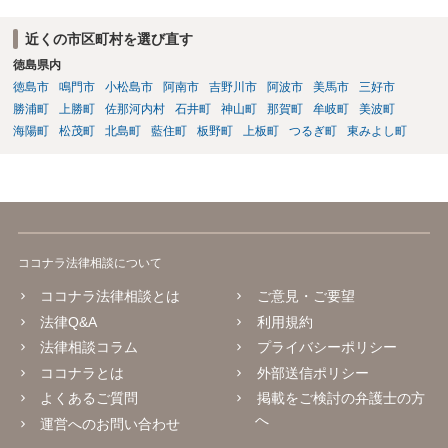
近くの市区町村を選び直す
徳島県内
徳島市
鳴門市
小松島市
阿南市
吉野川市
阿波市
美馬市
三好市
勝浦町
上勝町
佐那河内村
石井町
神山町
那賀町
牟岐町
美波町
海陽町
松茂町
北島町
藍住町
板野町
上板町
つるぎ町
東みよし町
ココナラ法律相談について
ココナラ法律相談とは
ご意見・ご要望
法律Q&A
利用規約
法律相談コラム
プライバシーポリシー
ココナラとは
外部送信ポリシー
よくあるご質問
掲載をご検討の弁護士の方
へ
運営へのお問い合わせ